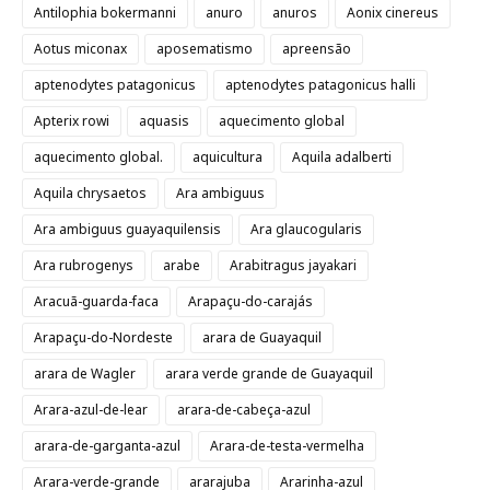
Antilophia bokermanni
anuro
anuros
Aonix cinereus
Aotus miconax
aposematismo
apreensão
aptenodytes patagonicus
aptenodytes patagonicus halli
Apterix rowi
aquasis
aquecimento global
aquecimento global.
aquicultura
Aquila adalberti
Aquila chrysaetos
Ara ambiguus
Ara ambiguus guayaquilensis
Ara glaucogularis
Ara rubrogenys
arabe
Arabitragus jayakari
Aracuã-guarda-faca
Arapaçu-do-carajás
Arapaçu-do-Nordeste
arara de Guayaquil
arara de Wagler
arara verde grande de Guayaquil
Arara-azul-de-lear
arara-de-cabeça-azul
arara-de-garganta-azul
Arara-de-testa-vermelha
Arara-verde-grande
ararajuba
Ararinha-azul