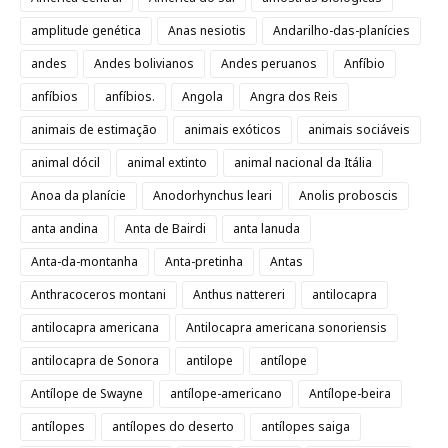
amplitude genética
Anas nesiotis
Andarilho-das-planícies
andes
Andes bolivianos
Andes peruanos
Anfíbio
anfíbios
anfíbios.
Angola
Angra dos Reis
animais de estimação
animais exóticos
animais sociáveis
animal dócil
animal extinto
animal nacional da Itália
Anoa da planície
Anodorhynchus leari
Anolis proboscis
anta andina
Anta de Bairdi
anta lanuda
Anta-da-montanha
Anta-pretinha
Antas
Anthracoceros montani
Anthus nattereri
antilocapra
antilocapra americana
Antilocapra americana sonoriensis
antilocapra de Sonora
antilope
antílope
Antílope de Swayne
antílope-americano
Antílope-beira
antílopes
antílopes do deserto
antílopes saiga