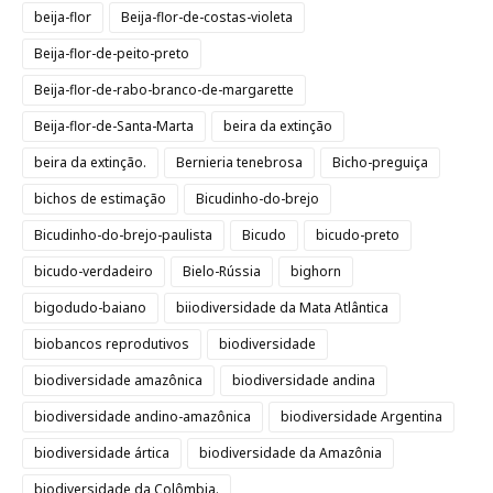
beija-flor
Beija-flor-de-costas-violeta
Beija-flor-de-peito-preto
Beija-flor-de-rabo-branco-de-margarette
Beija-flor-de-Santa-Marta
beira da extinção
beira da extinção.
Bernieria tenebrosa
Bicho-preguiça
bichos de estimação
Bicudinho-do-brejo
Bicudinho-do-brejo-paulista
Bicudo
bicudo-preto
bicudo-verdadeiro
Bielo-Rússia
bighorn
bigodudo-baiano
biiodiversidade da Mata Atlântica
biobancos reprodutivos
biodiversidade
biodiversidade amazônica
biodiversidade andina
biodiversidade andino-amazônica
biodiversidade Argentina
biodiversidade ártica
biodiversidade da Amazônia
biodiversidade da Colômbia.