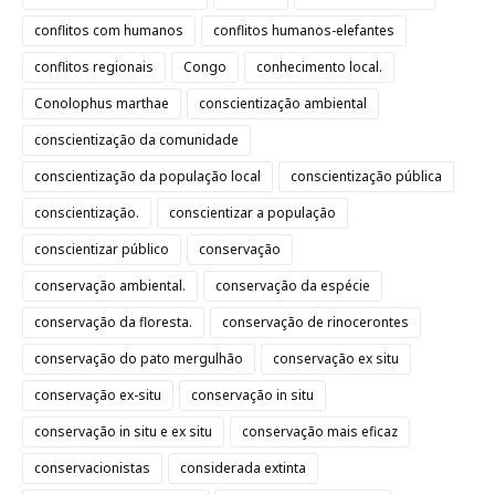
conflitos com humanos
conflitos humanos-elefantes
conflitos regionais
Congo
conhecimento local.
Conolophus marthae
conscientização ambiental
conscientização da comunidade
conscientização da população local
conscientização pública
conscientização.
conscientizar a população
conscientizar público
conservação
conservação ambiental.
conservação da espécie
conservação da floresta.
conservação de rinocerontes
conservação do pato mergulhão
conservação ex situ
conservação ex-situ
conservação in situ
conservação in situ e ex situ
conservação mais eficaz
conservacionistas
considerada extinta