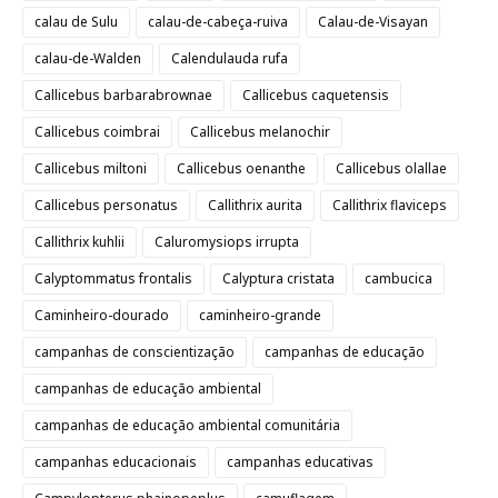
calau de Sulu
calau-de-cabeça-ruiva
Calau-de-Visayan
calau-de-Walden
Calendulauda rufa
Callicebus barbarabrownae
Callicebus caquetensis
Callicebus coimbrai
Callicebus melanochir
Callicebus miltoni
Callicebus oenanthe
Callicebus olallae
Callicebus personatus
Callithrix aurita
Callithrix flaviceps
Callithrix kuhlii
Caluromysiops irrupta
Calyptommatus frontalis
Calyptura cristata
cambucica
Caminheiro-dourado
caminheiro-grande
campanhas de conscientização
campanhas de educação
campanhas de educação ambiental
campanhas de educação ambiental comunitária
campanhas educacionais
campanhas educativas