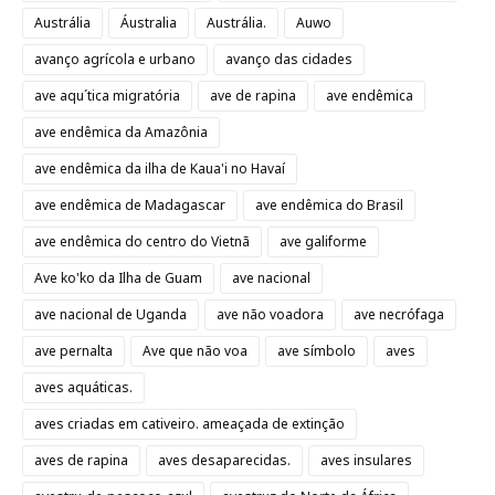
Austrália
Áustralia
Austrália.
Auwo
avanço agrícola e urbano
avanço das cidades
ave aqu´tica migratória
ave de rapina
ave endêmica
ave endêmica da Amazônia
ave endêmica da ilha de Kaua'i no Havaí
ave endêmica de Madagascar
ave endêmica do Brasil
ave endêmica do centro do Vietnã
ave galiforme
Ave ko'ko da Ilha de Guam
ave nacional
ave nacional de Uganda
ave não voadora
ave necrófaga
ave pernalta
Ave que não voa
ave símbolo
aves
aves aquáticas.
aves criadas em cativeiro. ameaçada de extinção
aves de rapina
aves desaparecidas.
aves insulares