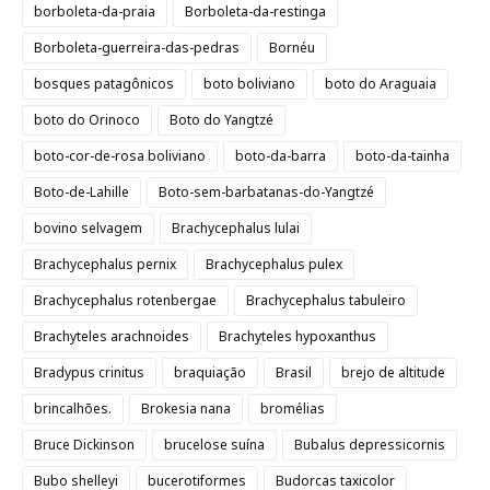
borboleta-da-praia
Borboleta-da-restinga
Borboleta-guerreira-das-pedras
Bornéu
bosques patagônicos
boto boliviano
boto do Araguaia
boto do Orinoco
Boto do Yangtzé
boto-cor-de-rosa boliviano
boto-da-barra
boto-da-tainha
Boto-de-Lahille
Boto-sem-barbatanas-do-Yangtzé
bovino selvagem
Brachycephalus lulai
Brachycephalus pernix
Brachycephalus pulex
Brachycephalus rotenbergae
Brachycephalus tabuleiro
Brachyteles arachnoides
Brachyteles hypoxanthus
Bradypus crinitus
braquiação
Brasil
brejo de altitude
brincalhões.
Brokesia nana
bromélias
Bruce Dickinson
brucelose suína
Bubalus depressicornis
Bubo shelleyi
bucerotiformes
Budorcas taxicolor