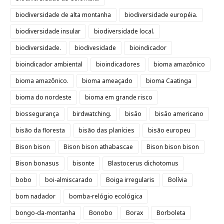
biodiversidade de alta montanha
biodiversidade européia.
biodiversidade insular
biodiversidade local.
biodiversidade.
biodivesidade
bioindicador
bioindicador ambiental
bioindicadores
bioma amazônico
bioma amazônico.
bioma ameaçado
bioma Caatinga
bioma do nordeste
bioma em grande risco
biossegurança
birdwatching.
bisão
bisão americano
bisão da floresta
bisão das planícies
bisão europeu
Bison bison
Bison bison athabascae
Bison bison bison
Bison bonasus
bisonte
Blastocerus dichotomus
bobo
boi-almiscarado
Boiga irregularis
Bolívia
bom nadador
bomba-relógio ecológica
bongo-da-montanha
Bonobo
Borax
Borboleta