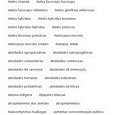
Ateles chamek
Ateles fusciceps fusciceps
Ateles fusciceps rufiventris
Ateles geoffroyi vellerosus
Ateles hybridus
Ateles hybridus brunneus
Ateles hybridus hybridus
Ateles paniscus
Ateles.florestas primárias.
Atelocynus microtis
Atelocynus microtis sclateri
Atelopus zeteki
atividades agropecuárias
atividades antropogênicas
atividades comunitárias
atividades criminosas
atividades de carvoaria
atividades de mineração
atividades humanas
atividades industriais
atividades predatórias.
atividades turísticas
ativista indígena
Atlapetes blancae
atropelamento dos animais
atropelamentos
Aulacorhynchus huallagae
aumentar conscientização pública