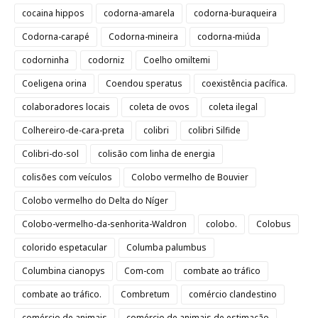
cocaina hippos
codorna-amarela
codorna-buraqueira
Codorna-carapé
Codorna-mineira
codorna-miúda
codorninha
codorniz
Coelho omiltemi
Coeligena orina
Coendou speratus
coexistência pacífica.
colaboradores locais
coleta de ovos
coleta ilegal
Colhereiro-de-cara-preta
colibri
colibri Silfide
Colibri-do-sol
colisão com linha de energia
colisões com veículos
Colobo vermelho de Bouvier
Colobo vermelho do Delta do Níger
Colobo-vermelho-da-senhorita-Waldron
colobo.
Colobus
colorido espetacular
Columba palumbus
Columbina cianopys
Com-com
combate ao tráfico
combate ao tráfico.
Combretum
comércio clandestino
comércio de animais
comércio de animais de estimação