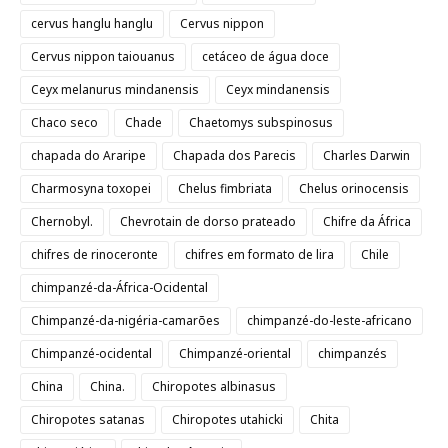
cervus hanglu hanglu
Cervus nippon
Cervus nippon taiouanus
cetáceo de água doce
Ceyx melanurus mindanensis
Ceyx mindanensis
Chaco seco
Chade
Chaetomys subspinosus
chapada do Araripe
Chapada dos Parecis
Charles Darwin
Charmosyna toxopei
Chelus fimbriata
Chelus orinocensis
Chernobyl.
Chevrotain de dorso prateado
Chifre da África
chifres de rinoceronte
chifres em formato de lira
Chile
chimpanzé-da-África-Ocidental
Chimpanzé-da-nigéria-camarões
chimpanzé-do-leste-africano
Chimpanzé-ocidental
Chimpanzé-oriental
chimpanzés
China
China.
Chiropotes albinasus
Chiropotes satanas
Chiropotes utahicki
Chita