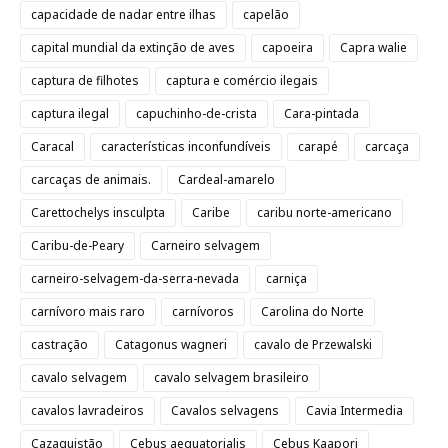
capacidade de nadar entre ilhas
capelão
capital mundial da extinção de aves
capoeira
Capra walie
captura de filhotes
captura e comércio ilegais
captura ilegal
capuchinho-de-crista
Cara-pintada
Caracal
características inconfundíveis
carapé
carcaça
carcaças de animais.
Cardeal-amarelo
Carettochelys insculpta
Caribe
caribu norte-americano
Caribu-de-Peary
Carneiro selvagem
carneiro-selvagem-da-serra-nevada
carniça
carnívoro mais raro
carnívoros
Carolina do Norte
castração
Catagonus wagneri
cavalo de Przewalski
cavalo selvagem
cavalo selvagem brasileiro
cavalos lavradeiros
Cavalos selvagens
Cavia Intermedia
Cazaquistão
Cebus aequatorialis
Cebus Kaapori