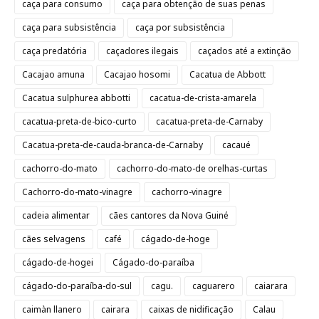
caça para consumo
caça para obtenção de suas penas
caça para subsistência
caça por subsistência
caça predatória
caçadores ilegais
caçados até a extinção
Cacajao amuna
Cacajao hosomi
Cacatua de Abbott
Cacatua sulphurea abbotti
cacatua-de-crista-amarela
cacatua-preta-de-bico-curto
cacatua-preta-de-Carnaby
Cacatua-preta-de-cauda-branca-de-Carnaby
cacaué
cachorro-do-mato
cachorro-do-mato-de orelhas-curtas
Cachorro-do-mato-vinagre
cachorro-vinagre
cadeia alimentar
cães cantores da Nova Guiné
cães selvagens
café
cágado-de-hoge
cágado-de-hogei
Cágado-do-paraíba
cágado-do-paraíba-do-sul
cagu.
caguarero
caiarara
caimàn llanero
cairara
caixas de nidificação
Calau