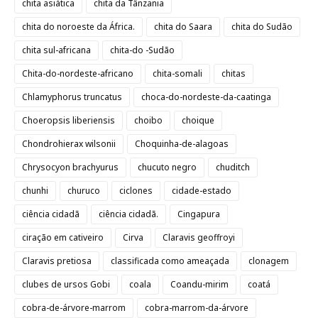
chita asiática
chita da Tânzania
chita do noroeste da África.
chita do Saara
chita do Sudão
chita sul-africana
chita-do -Sudão
Chita-do-nordeste-africano
chita-somali
chitas
Chlamyphorus truncatus
choca-do-nordeste-da-caatinga
Choeropsis liberiensis
choibo
choique
Chondrohierax wilsonii
Choquinha-de-alagoas
Chrysocyon brachyurus
chucuto negro
chuditch
chunhi
churuco
ciclones
cidade-estado
ciência cidadã
ciência cidadã.
Cingapura
ciração em cativeiro
Cirva
Claravis geoffroyi
Claravis pretiosa
classificada como ameaçada
clonagem
clubes de ursos Gobi
coala
Coandu-mirim
coatá
cobra-de-árvore-marrom
cobra-marrom-da-árvore