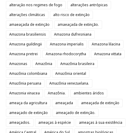
alteração nos regimes de fogo
alterações antrópicas
alterações climáticas
alto risco de extinção
amaeaçada de extinção
amaeaçada de extinção.
Amazona brasiliensis
Amazona dufresniana
Amazona guildingii
Amazona imperialis
Amazona lilacina
Amazona pretrei
Amazona rhodocorytha
Amazona vittata
Amazonas
Amazônia
Amazônia brasileira
Amazônia colombiana
Amazônia oriental
Amazônia peruana
Amazônia venezuelana.
Amazonia vinacea
Amazônia.
ambientes áridos
ameaça da agricultura
ameaçada
ameaçada de extinção
ameaçado de extinção
ameaçado de extinção.
ameaçados.
ameaças à espécie
ameaças à sua existência
América Central
América do Sul
amostras biológicas