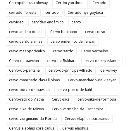
Cercopithecus roloway
Cerdocyon thous
Cerrado
cerrado florestal
cerrado.
Cerradomys goytaca
cervídeo
cervídeo endêmico
cervo
cervo andino do sul
Cervo bactriano
cervo corso
cervo de Eld siamês
cervo endêmico de Taiwan
cervo mesopotâmico
cervo sardo
Cervo Vermelho
Cervo-de-bawean
cervo-de-Bukhara
cervo-de-key-islands
Cervo-do-pantanal
cervo-do-principe-Alfredo
Cervo-key
cervo-manchado-das-Filipinas
Cervo-manchado-de-Visayan
cervo-porco-de-bawean
cervo-porco-de-kuhl
Cervo-rato do Vietnã
Cervo-sika
cervo-sika-de-formosa
cervo-sika-de-taiwan
Cervo-vermelho-da-Cachemira
cervo-viurginiano-da-Flórida
Cervus elaphus bactrianus
Cervus elaphus corsicanus
Cervus elaphus.