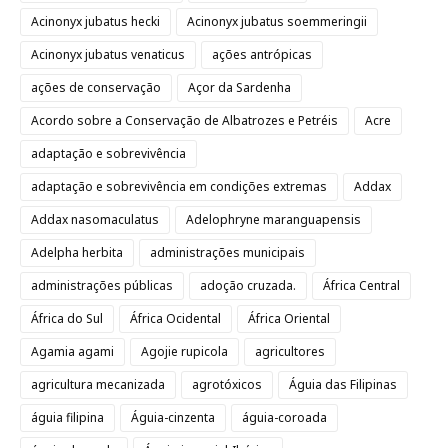
Acinonyx jubatus hecki
Acinonyx jubatus soemmeringii
Acinonyx jubatus venaticus
ações antrópicas
ações de conservação
Açor da Sardenha
Acordo sobre a Conservação de Albatrozes e Petréis
Acre
adaptação e sobrevivência
adaptação e sobrevivência em condições extremas
Addax
Addax nasomaculatus
Adelophryne maranguapensis
Adelpha herbita
administrações municipais
administrações públicas
adoção cruzada.
África Central
África do Sul
África Ocidental
África Oriental
Agamia agami
Agojie rupicola
agricultores
agricultura mecanizada
agrotóxicos
Águia das Filipinas
águia filipina
Águia-cinzenta
águia-coroada