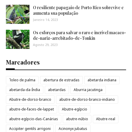
O resiliente papagaio de Porto Rico sobrevive e
aumenta sua população
Janeiro 14, 2023
Os esforços para salvar o raro e incrível macaco-
de-nariz-arrebitado-de-Tonkin
Agosto 29, 2023
Marcadores
´loleo de palma
abertura de estradas
abetarda indiana
abetarda-da-Índia
abetardas
Aburria jacutinga
Abutre-de-dorso-branco
abutre-de-dorso-branco-indiano
abutre-de-faces-de-lappet
Abutre-egípcio
abutre-egípcio-das-Canárias
abutre-núbio
Abutre-real
Accipiter gentils arrigoni
Acinonyx jubatus