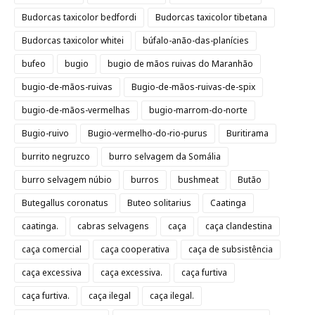
Budorcas taxicolor bedfordi
Budorcas taxicolor tibetana
Budorcas taxicolor whitei
búfalo-anão-das-planícies
bufeo
bugio
bugio de mãos ruivas do Maranhão
bugio-de-mãos-ruivas
Bugio-de-mãos-ruivas-de-spix
bugio-de-mãos-vermelhas
bugio-marrom-do-norte
Bugio-ruivo
Bugio-vermelho-do-rio-purus
Buritirama
burrito negruzco
burro selvagem da Somália
burro selvagem núbio
burros
bushmeat
Butão
Butegallus coronatus
Buteo solitarius
Caatinga
caatinga.
cabras selvagens
caça
caça clandestina
caça comercial
caça cooperativa
caça de subsistência
caça excessiva
caça excessiva.
caça furtiva
caça furtiva.
caça ilegal
caça ilegal.