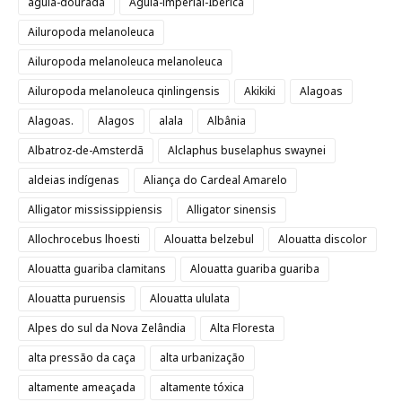
águia-dourada
Águia-imperial-Ibérica
Ailuropoda melanoleuca
Ailuropoda melanoleuca melanoleuca
Ailuropoda melanoleuca qinlingensis
Akikiki
Alagoas
Alagoas.
Alagos
alala
Albânia
Albatroz-de-Amsterdã
Alclaphus buselaphus swaynei
aldeias indígenas
Aliança do Cardeal Amarelo
Alligator mississippiensis
Alligator sinensis
Allochrocebus lhoesti
Alouatta belzebul
Alouatta discolor
Alouatta guariba clamitans
Alouatta guariba guariba
Alouatta puruensis
Alouatta ululata
Alpes do sul da Nova Zelândia
Alta Floresta
alta pressão da caça
alta urbanização
altamente ameaçada
altamente tóxica