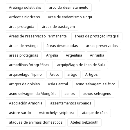
Aratinga solstitialis
arco do desmatamento
Ardeotis nigriceps
Área de endemismo Xingu
área protegida
áreas de pastagem
Áreas de Preservação Permanente
áreas de proteção integral
áreas de restinga
áreas desmatadas
áreas preservadas
áreas protegidas
Argélia
Argentina
Ariranha
armadilhas fotográficas
arquipélago de ilhas de Sulu
arquipélago filipino
Ártico
artigo
Artigos
artigos de opinião
Ásia Central
Asno selvagem asiático
asno selvagem da Mongólia
asnos
asnos selvagens
Asociación Armonia
assentamentos urbanos
astore sardo
Astrochelys yniphora
ataque de cães
ataques de animais domésticos
Ateles belzebuth