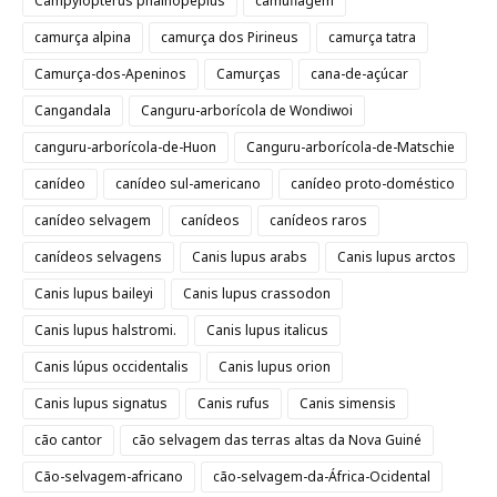
Campylopterus phainopeplus
camuflagem
camurça alpina
camurça dos Pirineus
camurça tatra
Camurça-dos-Apeninos
Camurças
cana-de-açúcar
Cangandala
Canguru-arborícola de Wondiwoi
canguru-arborícola-de-Huon
Canguru-arborícola-de-Matschie
canídeo
canídeo sul-americano
canídeo proto-doméstico
canídeo selvagem
canídeos
canídeos raros
canídeos selvagens
Canis lupus arabs
Canis lupus arctos
Canis lupus baileyi
Canis lupus crassodon
Canis lupus halstromi.
Canis lupus italicus
Canis lúpus occidentalis
Canis lupus orion
Canis lupus signatus
Canis rufus
Canis simensis
cão cantor
cão selvagem das terras altas da Nova Guiné
Cão-selvagem-africano
cão-selvagem-da-África-Ocidental