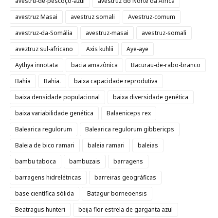
avestru-de-pescoço-azul
avestruz do Norte da África
avestruz Masai
avestruz somali
Avestruz-comum
avestruz-da-Somália
avestruz-masai
avestruz-somali
aveztruz sul-africano
Axis kuhlii
Aye-aye
Aythya innotata
bacia amazônica
Bacurau-de-rabo-branco
Bahia
Bahia.
baixa capacidade reprodutiva
baixa densidade populacional
baixa diversidade genética
baixa variabilidade genética
Balaeniceps rex
Balearica regulorum
Balearica regulorum gibbericps
Baleia de bico ramari
baleia ramari
baleias
bambu taboca
bambuzais
barragens
barragens hidrelétricas
barreiras geográficas
base científica sólida
Batagur borneoensis
Beatragus hunteri
beija flor estrela de garganta azul