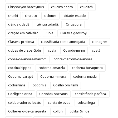
Chrysocyon brachyurus
chucuto negro
chuditch
chunhi
churuco
ciclones
cidade-estado
ciência cidadã
ciência cidadã.
Cingapura
ciração em cativeiro
Cirva
Claravis geoffroyi
Claravis pretiosa
classificada como ameaçada
clonagem
clubes de ursos Gobi
coala
Coandu-mirim
coatá
cobra-de-árvore-marrom
cobra-marrom-da-árvore
cocaina hippos
codorna-amarela
codorna-buraqueira
Codorna-carapé
Codorna-mineira
codorna-miúda
codorninha
codorniz
Coelho omiltemi
Coeligena orina
Coendou speratus
coexistência pacífica.
colaboradores locais
coleta de ovos
coleta ilegal
Colhereiro-de-cara-preta
colibri
colibri Silfide