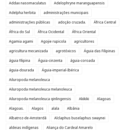
Addax nasomaculatus
Adelophryne maranguapensis
Adelpha herbita
administrações municipais
administrações públicas
adoção cruzada.
África Central
África do Sul
África Ocidental
África Oriental
Agamia agami
Agojie rupicola
agricultores
agricultura mecanizada
agrotóxicos
Águia das Filipinas
águia filipina
Águia-cinzenta
águia-coroada
águia-dourada
Águia-imperial-Ibérica
Ailuropoda melanoleuca
Ailuropoda melanoleuca melanoleuca
Ailuropoda melanoleuca qinlingensis
Akikiki
Alagoas
Alagoas.
Alagos
alala
Albânia
Albatroz-de-Amsterdã
Alclaphus buselaphus swaynei
aldeias indígenas
Aliança do Cardeal Amarelo