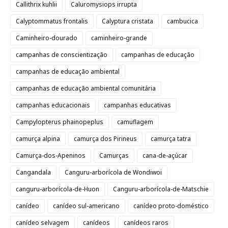
Callithrix kuhlii
Caluromysiops irrupta
Calyptommatus frontalis
Calyptura cristata
cambucica
Caminheiro-dourado
caminheiro-grande
campanhas de conscientização
campanhas de educação
campanhas de educação ambiental
campanhas de educação ambiental comunitária
campanhas educacionais
campanhas educativas
Campylopterus phainopeplus
camuflagem
camurça alpina
camurça dos Pirineus
camurça tatra
Camurça-dos-Apeninos
Camurças
cana-de-açúcar
Cangandala
Canguru-arborícola de Wondiwoi
canguru-arborícola-de-Huon
Canguru-arborícola-de-Matschie
canídeo
canídeo sul-americano
canídeo proto-doméstico
canídeo selvagem
canídeos
canídeos raros