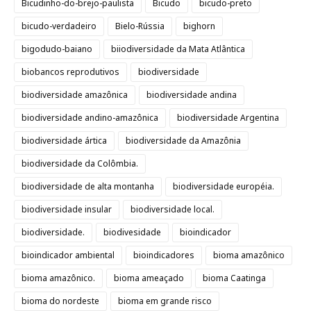
Bicudinho-do-brejo-paulista
Bicudo
bicudo-preto
bicudo-verdadeiro
Bielo-Rússia
bighorn
bigodudo-baiano
biiodiversidade da Mata Atlântica
biobancos reprodutivos
biodiversidade
biodiversidade amazônica
biodiversidade andina
biodiversidade andino-amazônica
biodiversidade Argentina
biodiversidade ártica
biodiversidade da Amazônia
biodiversidade da Colômbia.
biodiversidade de alta montanha
biodiversidade européia.
biodiversidade insular
biodiversidade local.
biodiversidade.
biodivesidade
bioindicador
bioindicador ambiental
bioindicadores
bioma amazônico
bioma amazônico.
bioma ameaçado
bioma Caatinga
bioma do nordeste
bioma em grande risco