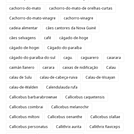
cachorro-do-mato
cachorro-do-mato-de orelhas-curtas
Cachorro-do-mato-vinagre
cachorro-vinagre
cadeia alimentar
cães cantores da Nova Guiné
cães selvagens
café
cágado-de-hoge
cágado-de-hogei
Cágado-do-paraíba
cágado-do-paraíba-do-sul
cagu.
caguarero
caiarara
caimàn llanero
cairara
caixas de nidificação
Calau
calau de Sulu
calau-de-cabeça-ruiva
Calau-de-Visayan
calau-de-Walden
Calendulauda rufa
Callicebus barbarabrownae
Callicebus caquetensis
Callicebus coimbrai
Callicebus melanochir
Callicebus miltoni
Callicebus oenanthe
Callicebus olallae
Callicebus personatus
Callithrix aurita
Callithrix flaviceps