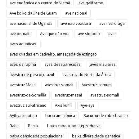
ave endêmica do centro do Vietnã
ave galiforme
Ave ko'ko da Ilha de Guam
ave nacional
ave nacional de Uganda
ave não voadora
ave necrófaga
ave pernalta
Ave que não voa
ave símbolo
aves
aves aquáticas.
aves criadas em cativeiro. ameaçada de extinção
aves de rapina
aves desaparecidas.
aves insulares
avestru-de-pescoço-azul
avestruz do Norte da África
avestruz Masai
avestruz somali
Avestruz-comum
avestruz-da-Somália
avestruz-masai
avestruz-somali
aveztruz sul-africano
Axis kuhlii
Aye-aye
Aythya innotata
bacia amazônica
Bacurau-de-rabo-branco
Bahia
Bahia.
baixa capacidade reprodutiva
baixa densidade populacional
baixa diversidade genética