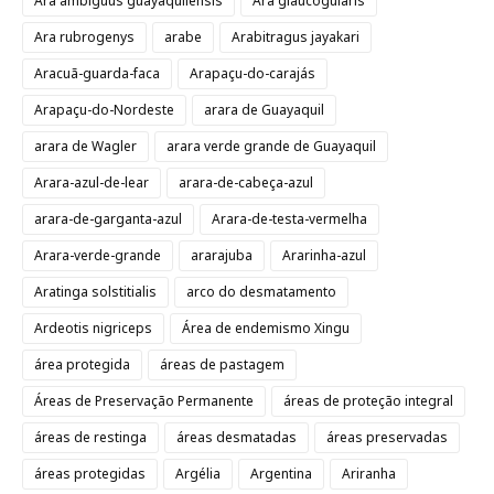
Ara ambiguus guayaquilensis
Ara glaucogularis
Ara rubrogenys
arabe
Arabitragus jayakari
Aracuã-guarda-faca
Arapaçu-do-carajás
Arapaçu-do-Nordeste
arara de Guayaquil
arara de Wagler
arara verde grande de Guayaquil
Arara-azul-de-lear
arara-de-cabeça-azul
arara-de-garganta-azul
Arara-de-testa-vermelha
Arara-verde-grande
ararajuba
Ararinha-azul
Aratinga solstitialis
arco do desmatamento
Ardeotis nigriceps
Área de endemismo Xingu
área protegida
áreas de pastagem
Áreas de Preservação Permanente
áreas de proteção integral
áreas de restinga
áreas desmatadas
áreas preservadas
áreas protegidas
Argélia
Argentina
Ariranha