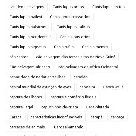
canídeos selvagens
Canis lupus arabs
Canis lupus arctos
Canis lupus baileyi
Canis lupus crassodon
Canis lupus halstromi.
Canis lupus italicus
Canis lúpus occidentalis
Canis lupus orion
Canis lupus signatus
Canis rufus
Canis simensis
cão cantor
cão selvagem das terras altas da Nova Guiné
Cão-selvagem-africano
cão-selvagem-da-África-Ocidental
capacidade de nadar entre ilhas
capelão
capital mundial da extinção de aves
capoeira
Capra walie
captura de filhotes
captura e comércio ilegais
captura ilegal
capuchinho-de-crista
Cara-pintada
Caracal
características inconfundíveis
carapé
carcaça
carcaças de animais.
Cardeal-amarelo