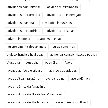
atividades comunitárias
atividades criminosas
atividades de carvoaria
atividades de mineração
atividades humanas
atividades industriais
atividades predatórias.
atividades turísticas
ativista indígena
Atlapetes blancae
atropelamento dos animais
atropelamentos
Aulacorhynchus huallagae
aumentar conscientização pública
Austrália
Áustralia
Austrália.
Auwo
avanço agrícola e urbano
avanço das cidades
ave aqu´tica migratória
ave de rapina
ave endêmica
ave endêmica da Amazônia
ave endêmica da ilha de Kaua'i no Havaí
ave endêmica de Madagascar
ave endêmica do Brasil