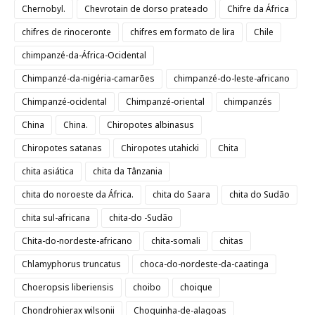
Chernobyl.
Chevrotain de dorso prateado
Chifre da África
chifres de rinoceronte
chifres em formato de lira
Chile
chimpanzé-da-África-Ocidental
Chimpanzé-da-nigéria-camarões
chimpanzé-do-leste-africano
Chimpanzé-ocidental
Chimpanzé-oriental
chimpanzés
China
China.
Chiropotes albinasus
Chiropotes satanas
Chiropotes utahicki
Chita
chita asiática
chita da Tânzania
chita do noroeste da África.
chita do Saara
chita do Sudão
chita sul-africana
chita-do -Sudão
Chita-do-nordeste-africano
chita-somali
chitas
Chlamyphorus truncatus
choca-do-nordeste-da-caatinga
Choeropsis liberiensis
choibo
choique
Chondrohierax wilsonii
Choquinha-de-alagoas