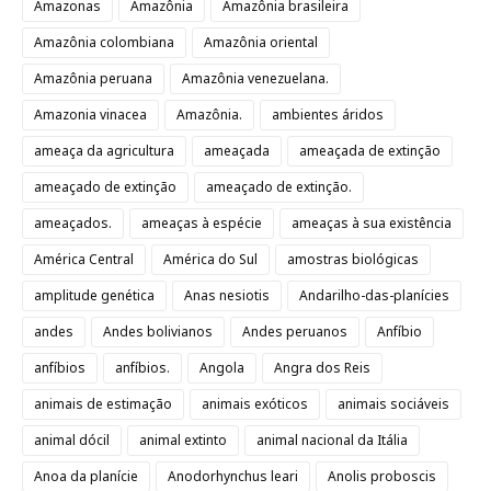
Amazonas
Amazônia
Amazônia brasileira
Amazônia colombiana
Amazônia oriental
Amazônia peruana
Amazônia venezuelana.
Amazonia vinacea
Amazônia.
ambientes áridos
ameaça da agricultura
ameaçada
ameaçada de extinção
ameaçado de extinção
ameaçado de extinção.
ameaçados.
ameaças à espécie
ameaças à sua existência
América Central
América do Sul
amostras biológicas
amplitude genética
Anas nesiotis
Andarilho-das-planícies
andes
Andes bolivianos
Andes peruanos
Anfíbio
anfíbios
anfíbios.
Angola
Angra dos Reis
animais de estimação
animais exóticos
animais sociáveis
animal dócil
animal extinto
animal nacional da Itália
Anoa da planície
Anodorhynchus leari
Anolis proboscis