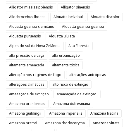
Alligator mississippiensis
Alligator sinensis
Allochrocebus lhoesti
Alouatta belzebul
Alouatta discolor
Alouatta guariba clamitans
Alouatta guariba guariba
Alouatta puruensis
Alouatta ululata
Alpes do sul da Nova Zelândia
Alta Floresta
alta pressão da caça
alta urbanização
altamente ameaçada
altamente tóxica
alteração nos regimes de fogo
alterações antrópicas
alterações climáticas
alto risco de extinção
amaeaçada de extinção
amaeaçada de extinção.
Amazona brasiliensis
Amazona dufresniana
Amazona guildingii
Amazona imperialis
Amazona lilacina
Amazona pretrei
Amazona rhodocorytha
Amazona vittata