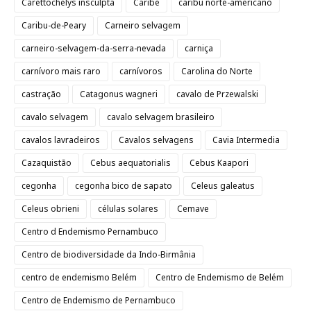
Carettochelys insculpta
Caribe
caribu norte-americano
Caribu-de-Peary
Carneiro selvagem
carneiro-selvagem-da-serra-nevada
carniça
carnívoro mais raro
carnívoros
Carolina do Norte
castração
Catagonus wagneri
cavalo de Przewalski
cavalo selvagem
cavalo selvagem brasileiro
cavalos lavradeiros
Cavalos selvagens
Cavia Intermedia
Cazaquistão
Cebus aequatorialis
Cebus Kaapori
cegonha
cegonha bico de sapato
Celeus galeatus
Celeus obrieni
células solares
Cemave
Centro d Endemismo Pernambuco
Centro de biodiversidade da Indo-Birmânia
centro de endemismo Belém
Centro de Endemismo de Belém
Centro de Endemismo de Pernambuco