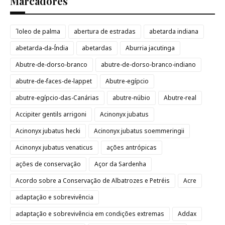
Marcadores
´loleo de palma
abertura de estradas
abetarda indiana
abetarda-da-Índia
abetardas
Aburria jacutinga
Abutre-de-dorso-branco
abutre-de-dorso-branco-indiano
abutre-de-faces-de-lappet
Abutre-egípcio
abutre-egípcio-das-Canárias
abutre-núbio
Abutre-real
Accipiter gentils arrigoni
Acinonyx jubatus
Acinonyx jubatus hecki
Acinonyx jubatus soemmeringii
Acinonyx jubatus venaticus
ações antrópicas
ações de conservação
Açor da Sardenha
Acordo sobre a Conservação de Albatrozes e Petréis
Acre
adaptação e sobrevivência
adaptação e sobrevivência em condições extremas
Addax