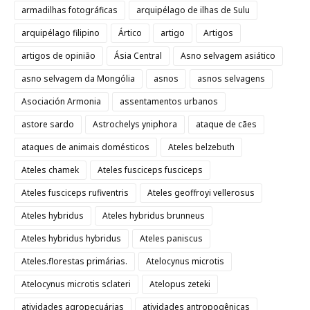
armadilhas fotográficas
arquipélago de ilhas de Sulu
arquipélago filipino
Ártico
artigo
Artigos
artigos de opinião
Ásia Central
Asno selvagem asiático
asno selvagem da Mongólia
asnos
asnos selvagens
Asociación Armonia
assentamentos urbanos
astore sardo
Astrochelys yniphora
ataque de cães
ataques de animais domésticos
Ateles belzebuth
Ateles chamek
Ateles fusciceps fusciceps
Ateles fusciceps rufiventris
Ateles geoffroyi vellerosus
Ateles hybridus
Ateles hybridus brunneus
Ateles hybridus hybridus
Ateles paniscus
Ateles.florestas primárias.
Atelocynus microtis
Atelocynus microtis sclateri
Atelopus zeteki
atividades agropecuárias
atividades antropogênicas