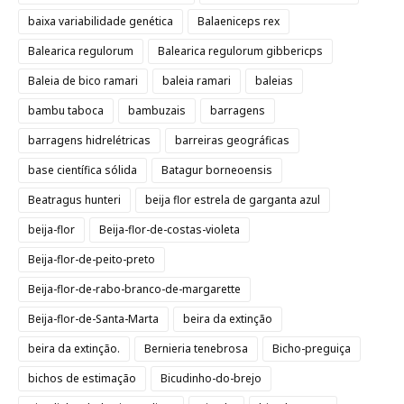
baixa variabilidade genética
Balaeniceps rex
Balearica regulorum
Balearica regulorum gibbericps
Baleia de bico ramari
baleia ramari
baleias
bambu taboca
bambuzais
barragens
barragens hidrelétricas
barreiras geográficas
base científica sólida
Batagur borneoensis
Beatragus hunteri
beija flor estrela de garganta azul
beija-flor
Beija-flor-de-costas-violeta
Beija-flor-de-peito-preto
Beija-flor-de-rabo-branco-de-margarette
Beija-flor-de-Santa-Marta
beira da extinção
beira da extinção.
Bernieria tenebrosa
Bicho-preguiça
bichos de estimação
Bicudinho-do-brejo