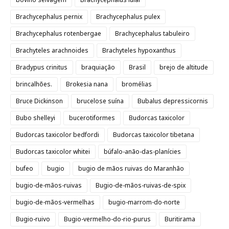
Brachycephalus pernix
Brachycephalus pulex
Brachycephalus rotenbergae
Brachycephalus tabuleiro
Brachyteles arachnoides
Brachyteles hypoxanthus
Bradypus crinitus
braquiação
Brasil
brejo de altitude
brincalhões.
Brokesia nana
bromélias
Bruce Dickinson
brucelose suína
Bubalus depressicornis
Bubo shelleyi
bucerotiformes
Budorcas taxicolor
Budorcas taxicolor bedfordi
Budorcas taxicolor tibetana
Budorcas taxicolor whitei
búfalo-anão-das-planícies
bufeo
bugio
bugio de mãos ruivas do Maranhão
bugio-de-mãos-ruivas
Bugio-de-mãos-ruivas-de-spix
bugio-de-mãos-vermelhas
bugio-marrom-do-norte
Bugio-ruivo
Bugio-vermelho-do-rio-purus
Buritirama