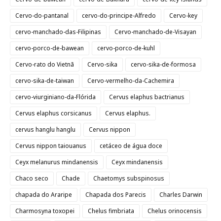
Cervo-do-pantanal
cervo-do-principe-Alfredo
Cervo-key
cervo-manchado-das-Filipinas
Cervo-manchado-de-Visayan
cervo-porco-de-bawean
cervo-porco-de-kuhl
Cervo-rato do Vietnã
Cervo-sika
cervo-sika-de-formosa
cervo-sika-de-taiwan
Cervo-vermelho-da-Cachemira
cervo-viurginiano-da-Flórida
Cervus elaphus bactrianus
Cervus elaphus corsicanus
Cervus elaphus.
cervus hanglu hanglu
Cervus nippon
Cervus nippon taiouanus
cetáceo de água doce
Ceyx melanurus mindanensis
Ceyx mindanensis
Chaco seco
Chade
Chaetomys subspinosus
chapada do Araripe
Chapada dos Parecis
Charles Darwin
Charmosyna toxopei
Chelus fimbriata
Chelus orinocensis