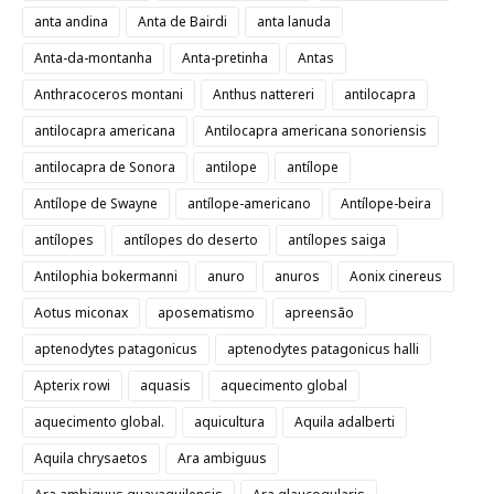
anta andina
Anta de Bairdi
anta lanuda
Anta-da-montanha
Anta-pretinha
Antas
Anthracoceros montani
Anthus nattereri
antilocapra
antilocapra americana
Antilocapra americana sonoriensis
antilocapra de Sonora
antilope
antílope
Antílope de Swayne
antílope-americano
Antílope-beira
antílopes
antílopes do deserto
antílopes saiga
Antilophia bokermanni
anuro
anuros
Aonix cinereus
Aotus miconax
aposematismo
apreensão
aptenodytes patagonicus
aptenodytes patagonicus halli
Apterix rowi
aquasis
aquecimento global
aquecimento global.
aquicultura
Aquila adalberti
Aquila chrysaetos
Ara ambiguus