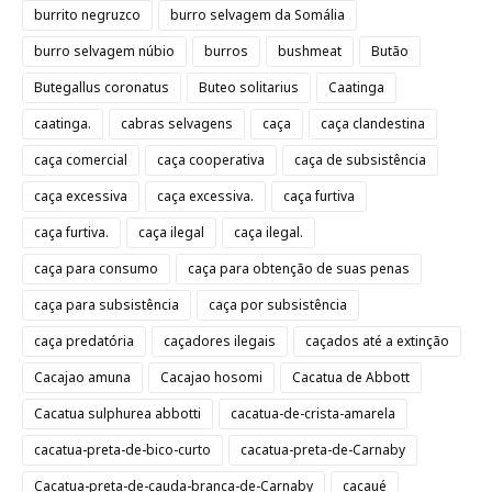
burrito negruzco
burro selvagem da Somália
burro selvagem núbio
burros
bushmeat
Butão
Butegallus coronatus
Buteo solitarius
Caatinga
caatinga.
cabras selvagens
caça
caça clandestina
caça comercial
caça cooperativa
caça de subsistência
caça excessiva
caça excessiva.
caça furtiva
caça furtiva.
caça ilegal
caça ilegal.
caça para consumo
caça para obtenção de suas penas
caça para subsistência
caça por subsistência
caça predatória
caçadores ilegais
caçados até a extinção
Cacajao amuna
Cacajao hosomi
Cacatua de Abbott
Cacatua sulphurea abbotti
cacatua-de-crista-amarela
cacatua-preta-de-bico-curto
cacatua-preta-de-Carnaby
Cacatua-preta-de-cauda-branca-de-Carnaby
cacaué