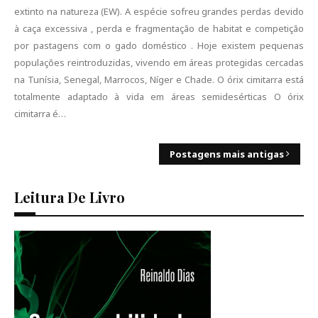
extinto na natureza (EW). A espécie sofreu grandes perdas devido
à caça excessiva , perda e fragmentação de habitat e competição
por pastagens com o gado doméstico . Hoje existem pequenas
populações reintroduzidas, vivendo em áreas protegidas cercadas
na Tunísia, Senegal, Marrocos, Níger e Chade. O órix cimitarra está
totalmente adaptado à vida em áreas semidesérticas O órix
cimitarra é…
Postagens mais antigas
Leitura De Livro