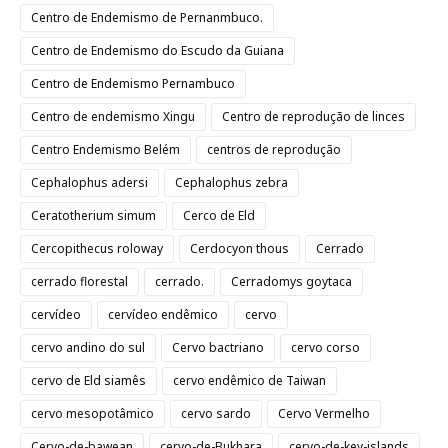
Centro de Endemismo de Pernanmbuco.
Centro de Endemismo do Escudo da Guiana
Centro de Endemismo Pernambuco
Centro de endemismo Xingu
Centro de reprodução de linces
Centro Endemismo Belém
centros de reprodução
Cephalophus adersi
Cephalophus zebra
Ceratotherium simum
Cerco de Eld
Cercopithecus roloway
Cerdocyon thous
Cerrado
cerrado florestal
cerrado.
Cerradomys goytaca
cervídeo
cervídeo endêmico
cervo
cervo andino do sul
Cervo bactriano
cervo corso
cervo de Eld siamês
cervo endêmico de Taiwan
cervo mesopotâmico
cervo sardo
Cervo Vermelho
Cervo-de-bawean
cervo-de-Bukhara
cervo-de-key-islands