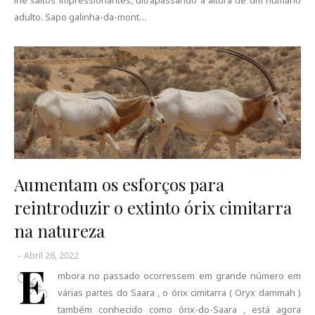
lhe saltos impressionantes, ultrapassando a altura de um humano
adulto. Sapo galinha-da-mont…
Aumentam os esforços para
reintroduzir o extinto órix cimitarra
na natureza
-
Abril 26, 2022
E
mbora no passado ocorressem em grande número em
várias partes do Saara , o órix cimitarra ( Oryx dammah )
também conhecido como órix-do-Saara , está agora