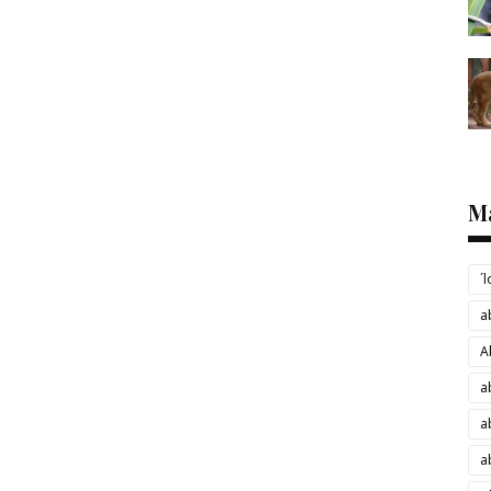
M
´
a
A
a
a
a