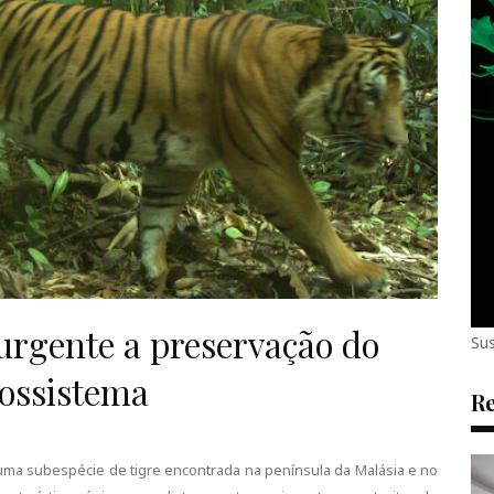
 urgente a preservação do
Sus
cossistema
Re
 é uma subespécie de tigre encontrada na península da Malásia e no