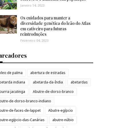
Janeiro 14, 2023
Os cuidados para manter a
diversidade genética do leão do Atlas
em cativeiro para futuras
reintroduções
Fevereiro 04, 2023
arcadores
loleo de palma
abertura de estradas
betarda indiana
abetarda-da-Índia
abetardas
burria jacutinga
Abutre-de-dorso-branco
butre-de-dorso-branco-indiano
butre-de-faces-de-lappet
Abutre-egípcio
butre-egípcio-das-Canárias
abutre-núbio