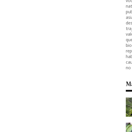
voc
nat
pub
as
des
tr
val
que
bio
re
hab
ca
no
M