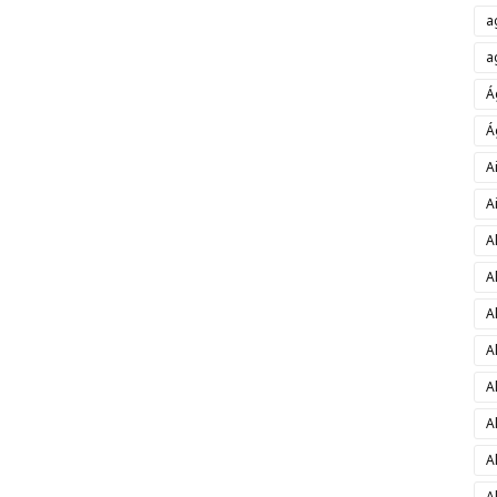
a
a
Á
Á
A
A
A
A
A
A
A
A
A
A