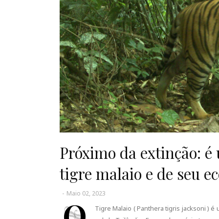
Próximo da extinção: é
tigre malaio e de seu e
-
Maio 02, 2023
O
Tigre Malaio ( Panthera tigris jacksoni )