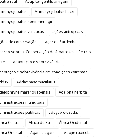
butre-real
Accipiter gentils arrigoni
cinonyx jubatus
Acinonyx jubatus hecki
cinonyx jubatus soemmeringii
cinonyx jubatus venaticus
ações antrópicas
ções de conservação
Açor da Sardenha
cordo sobre a Conservação de Albatrozes e Petréis
cre
adaptação e sobrevivência
daptação e sobrevivência em condições extremas
ddax
Addax nasomaculatus
delophryne maranguapensis
Adelpha herbita
dministrações municipais
dministrações públicas
adoção cruzada.
frica Central
África do Sul
África Ocidental
frica Oriental
Agamia agami
Agojie rupicola