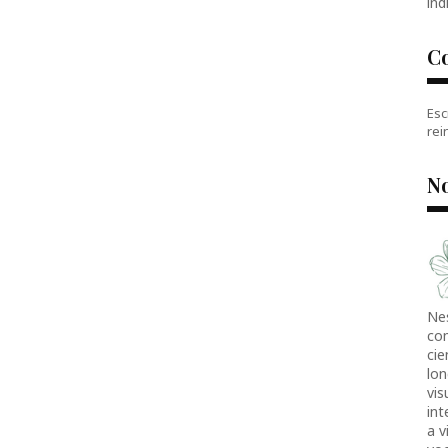
índ
C
Esc
rei
No
Ne
co
cie
lon
vis
in
a v