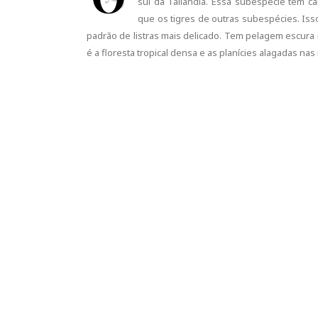
sul da Tailândia. Essa subespécie tem car
que os tigres de outras subespécies. Is
padrão de listras mais delicado. Tem pelagem escura n
é a floresta tropical densa e as planícies alagadas na