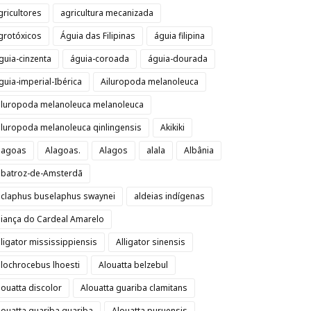
gricultores
agricultura mecanizada
grotóxicos
Águia das Filipinas
águia filipina
guia-cinzenta
águia-coroada
águia-dourada
guia-imperial-Ibérica
Ailuropoda melanoleuca
iluropoda melanoleuca melanoleuca
iluropoda melanoleuca qinlingensis
Akikiki
lagoas
Alagoas.
Alagos
alala
Albânia
lbatroz-de-Amsterdã
lclaphus buselaphus swaynei
aldeias indígenas
liança do Cardeal Amarelo
lligator mississippiensis
Alligator sinensis
llochrocebus lhoesti
Alouatta belzebul
louatta discolor
Alouatta guariba clamitans
louatta guariba guariba
Alouatta puruensis