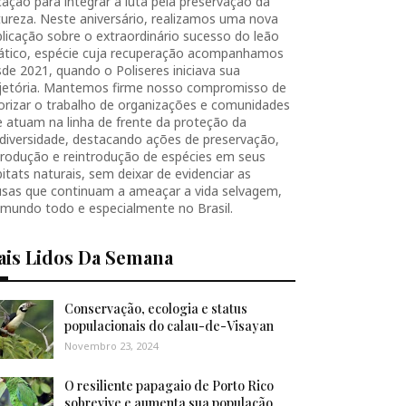
ação para integrar a luta pela preservação da
ureza. Neste aniversário, realizamos uma nova
licação sobre o extraordinário sucesso do leão
iático, espécie cuja recuperação acompanhamos
de 2021, quando o Poliseres iniciava sua
ajetória. Mantemos firme nosso compromisso de
orizar o trabalho de organizações e comunidades
 atuam na linha de frente da proteção da
diversidade, destacando ações de preservação,
produção e reintrodução de espécies em seus
itats naturais, sem deixar de evidenciar as
usas que continuam a ameaçar a vida selvagem,
 mundo todo e especialmente no Brasil.
ais Lidos Da Semana
Conservação, ecologia e status
populacionais do calau-de-Visayan
Novembro 23, 2024
O resiliente papagaio de Porto Rico
sobrevive e aumenta sua população