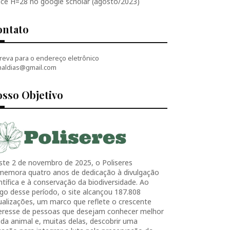
ice H=28 no google scholar (agosto/2023)
ontato
reva para o endereço eletrônico
naldias@gmail.com
sso Objetivo
ste 2 de novembro de 2025, o Poliseres
memora quatro anos de dedicação à divulgação
ntífica e à conservação da biodiversidade. Ao
go desse período, o site alcançou 187.808
ualizações, um marco que reflete o crescente
teresse de pessoas que desejam conhecer melhor
ida animal e, muitas delas, descobrir uma