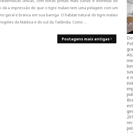
acterísticas únicas, com listras pretas mais curtas e estreitas do
so dá a impressão de que o tigre malaio tem uma pelagem com um
o geral e branca em sua barriga. O habitat natural do tigre malaio
s regiões da Malásia e do sul da Tailândia. Como …
Do
Postagens mais antigas
Pol
gra
Atu
mei
liv
sus
e 
in
imp
pub
Bra
es
ges
20
rec
pel