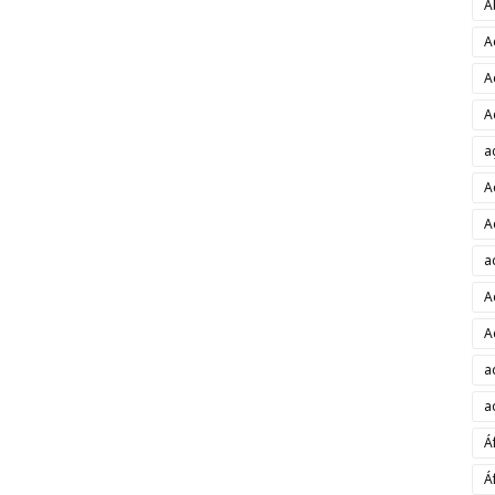
A
A
A
A
a
A
A
a
A
A
a
a
Á
Á