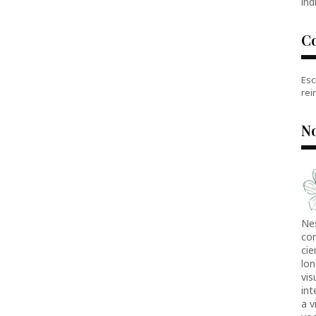
índ
C
Esc
rei
No
Ne
co
cie
lon
vis
in
a v