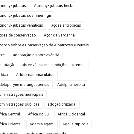
cinonyx jubatus
Acinonyx jubatus hecki
cinonyx jubatus soemmeringii
cinonyx jubatus venaticus
ações antrópicas
ções de conservação
Açor da Sardenha
cordo sobre a Conservação de Albatrozes e Petréis
cre
adaptação e sobrevivência
daptação e sobrevivência em condições extremas
ddax
Addax nasomaculatus
delophryne maranguapensis
Adelpha herbita
dministrações municipais
dministrações públicas
adoção cruzada.
frica Central
África do Sul
África Ocidental
frica Oriental
Agamia agami
Agojie rupicola
gricultores
agricultura mecanizada