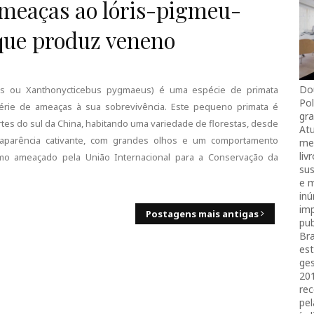
ameaças ao lóris-pigmeu-
 que produz veneno
Do
eus ou Xanthonycticebus pygmaeus) é uma espécie de primata
Pol
rie de ameaças à sua sobrevivência. Este pequeno primata é
gra
rtes do sul da China, habitando uma variedade de florestas, desde
Atu
 aparência cativante, com grandes olhos e um comportamento
mei
liv
 como ameaçado pela União Internacional para a Conservação da
sus
e 
in
imp
Postagens mais antigas
pub
Bra
es
ges
20
rec
pel