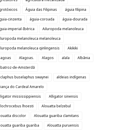
grotóxicos
Águia das Filipinas
águia filipina
guia-cinzenta
águia-coroada
águia-dourada
guia-imperial-Ibérica
Ailuropoda melanoleuca
iluropoda melanoleuca melanoleuca
iluropoda melanoleuca qinlingensis
Akikiki
lagoas
Alagoas.
Alagos
alala
Albânia
lbatroz-de-Amsterdã
lclaphus buselaphus swaynei
aldeias indígenas
liança do Cardeal Amarelo
lligator mississippiensis
Alligator sinensis
llochrocebus lhoesti
Alouatta belzebul
louatta discolor
Alouatta guariba clamitans
louatta guariba guariba
Alouatta puruensis