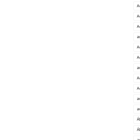
A
A
A
a
A
A
a
A
A
a
a
Á
Á
a