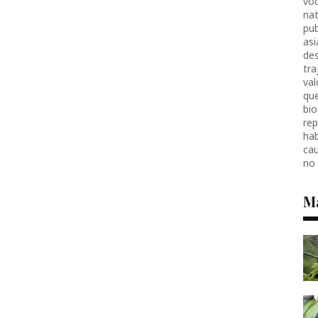
voc
nat
pub
as
des
tr
val
que
bio
re
hab
ca
no
M