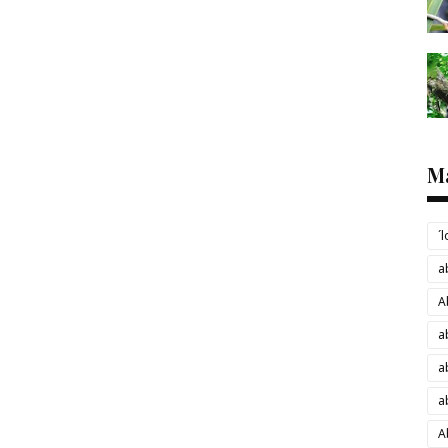
M
´
a
A
a
a
a
A