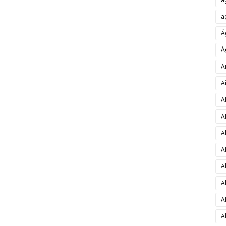
a
Á
Á
A
A
A
A
A
A
A
A
A
A