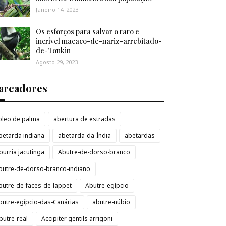
Janeiro 14, 2023
Os esforços para salvar o raro e
incrível macaco-de-nariz-arrebitado-
de-Tonkin
Agosto 29, 2023
arcadores
loleo de palma
abertura de estradas
betarda indiana
abetarda-da-Índia
abetardas
burria jacutinga
Abutre-de-dorso-branco
butre-de-dorso-branco-indiano
butre-de-faces-de-lappet
Abutre-egípcio
butre-egípcio-das-Canárias
abutre-núbio
butre-real
Accipiter gentils arrigoni