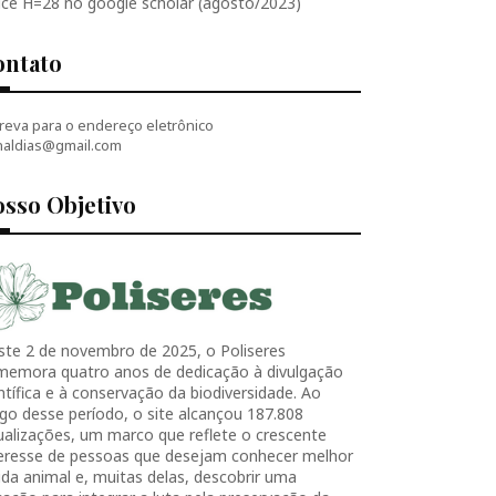
ice H=28 no google scholar (agosto/2023)
ontato
reva para o endereço eletrônico
naldias@gmail.com
sso Objetivo
ste 2 de novembro de 2025, o Poliseres
memora quatro anos de dedicação à divulgação
ntífica e à conservação da biodiversidade. Ao
go desse período, o site alcançou 187.808
ualizações, um marco que reflete o crescente
teresse de pessoas que desejam conhecer melhor
ida animal e, muitas delas, descobrir uma