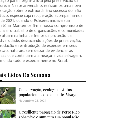
ação para integrar a luta pela preservação da
ureza. Neste aniversário, realizamos uma nova
licação sobre o extraordinário sucesso do leão
iático, espécie cuja recuperação acompanhamos
de 2021, quando o Poliseres iniciava sua
ajetória. Mantemos firme nosso compromisso de
orizar o trabalho de organizações e comunidades
 atuam na linha de frente da proteção da
diversidade, destacando ações de preservação,
produção e reintrodução de espécies em seus
itats naturais, sem deixar de evidenciar as
usas que continuam a ameaçar a vida selvagem,
 mundo todo e especialmente no Brasil.
ais Lidos Da Semana
Conservação, ecologia e status
populacionais do calau-de-Visayan
Novembro 23, 2024
O resiliente papagaio de Porto Rico
sobrevive e aumenta sua população