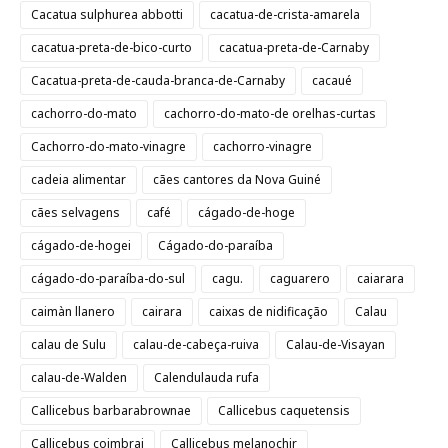
Cacatua sulphurea abbotti
cacatua-de-crista-amarela
cacatua-preta-de-bico-curto
cacatua-preta-de-Carnaby
Cacatua-preta-de-cauda-branca-de-Carnaby
cacaué
cachorro-do-mato
cachorro-do-mato-de orelhas-curtas
Cachorro-do-mato-vinagre
cachorro-vinagre
cadeia alimentar
cães cantores da Nova Guiné
cães selvagens
café
cágado-de-hoge
cágado-de-hogei
Cágado-do-paraíba
cágado-do-paraíba-do-sul
cagu.
caguarero
caiarara
caimàn llanero
cairara
caixas de nidificação
Calau
calau de Sulu
calau-de-cabeça-ruiva
Calau-de-Visayan
calau-de-Walden
Calendulauda rufa
Callicebus barbarabrownae
Callicebus caquetensis
Callicebus coimbrai
Callicebus melanochir