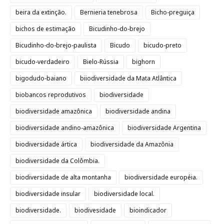
beira da extinção.
Bernieria tenebrosa
Bicho-preguiça
bichos de estimação
Bicudinho-do-brejo
Bicudinho-do-brejo-paulista
Bicudo
bicudo-preto
bicudo-verdadeiro
Bielo-Rússia
bighorn
bigodudo-baiano
biiodiversidade da Mata Atlântica
biobancos reprodutivos
biodiversidade
biodiversidade amazônica
biodiversidade andina
biodiversidade andino-amazônica
biodiversidade Argentina
biodiversidade ártica
biodiversidade da Amazônia
biodiversidade da Colômbia.
biodiversidade de alta montanha
biodiversidade européia.
biodiversidade insular
biodiversidade local.
biodiversidade.
biodivesidade
bioindicador