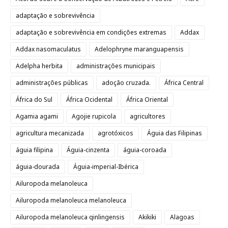
adaptação e sobrevivência
adaptação e sobrevivência em condições extremas
Addax
Addax nasomaculatus
Adelophryne maranguapensis
Adelpha herbita
administrações municipais
administrações públicas
adoção cruzada.
África Central
África do Sul
África Ocidental
África Oriental
Agamia agami
Agojie rupicola
agricultores
agricultura mecanizada
agrotóxicos
Águia das Filipinas
águia filipina
Águia-cinzenta
águia-coroada
águia-dourada
Águia-imperial-Ibérica
Ailuropoda melanoleuca
Ailuropoda melanoleuca melanoleuca
Ailuropoda melanoleuca qinlingensis
Akikiki
Alagoas