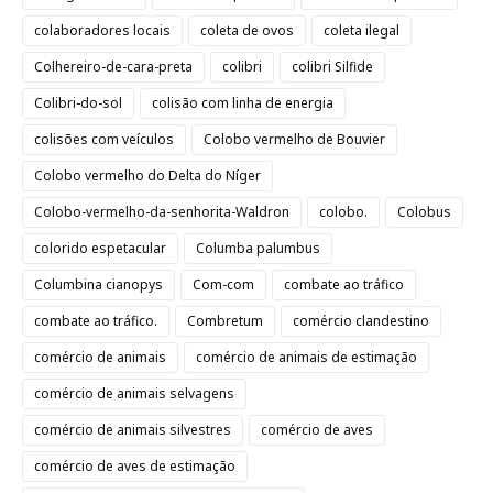
colaboradores locais
coleta de ovos
coleta ilegal
Colhereiro-de-cara-preta
colibri
colibri Silfide
Colibri-do-sol
colisão com linha de energia
colisões com veículos
Colobo vermelho de Bouvier
Colobo vermelho do Delta do Níger
Colobo-vermelho-da-senhorita-Waldron
colobo.
Colobus
colorido espetacular
Columba palumbus
Columbina cianopys
Com-com
combate ao tráfico
combate ao tráfico.
Combretum
comércio clandestino
comércio de animais
comércio de animais de estimação
comércio de animais selvagens
comércio de animais silvestres
comércio de aves
comércio de aves de estimação