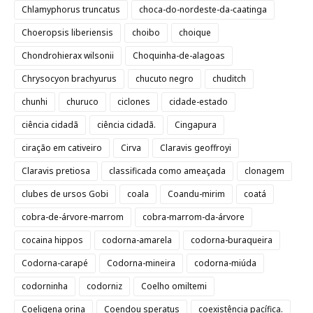
Chlamyphorus truncatus
choca-do-nordeste-da-caatinga
Choeropsis liberiensis
choibo
choique
Chondrohierax wilsonii
Choquinha-de-alagoas
Chrysocyon brachyurus
chucuto negro
chuditch
chunhi
churuco
ciclones
cidade-estado
ciência cidadã
ciência cidadã.
Cingapura
ciração em cativeiro
Cirva
Claravis geoffroyi
Claravis pretiosa
classificada como ameaçada
clonagem
clubes de ursos Gobi
coala
Coandu-mirim
coatá
cobra-de-árvore-marrom
cobra-marrom-da-árvore
cocaina hippos
codorna-amarela
codorna-buraqueira
Codorna-carapé
Codorna-mineira
codorna-miúda
codorninha
codorniz
Coelho omiltemi
Coeligena orina
Coendou speratus
coexistência pacífica.