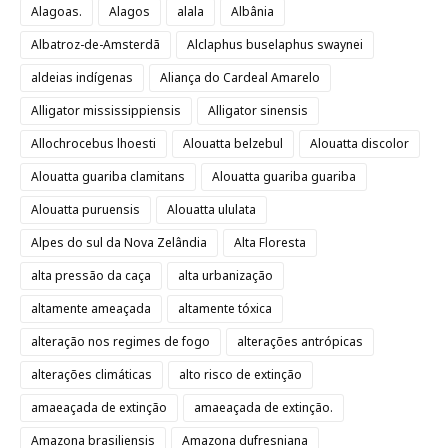
Alagoas.
Alagos
alala
Albânia
Albatroz-de-Amsterdã
Alclaphus buselaphus swaynei
aldeias indígenas
Aliança do Cardeal Amarelo
Alligator mississippiensis
Alligator sinensis
Allochrocebus lhoesti
Alouatta belzebul
Alouatta discolor
Alouatta guariba clamitans
Alouatta guariba guariba
Alouatta puruensis
Alouatta ululata
Alpes do sul da Nova Zelândia
Alta Floresta
alta pressão da caça
alta urbanização
altamente ameaçada
altamente tóxica
alteração nos regimes de fogo
alterações antrópicas
alterações climáticas
alto risco de extinção
amaeaçada de extinção
amaeaçada de extinção.
Amazona brasiliensis
Amazona dufresniana