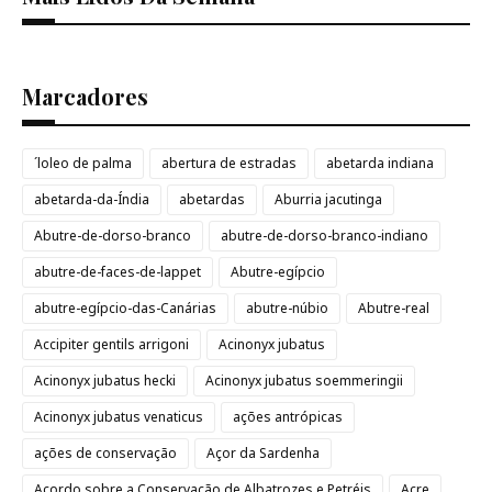
Marcadores
´loleo de palma
abertura de estradas
abetarda indiana
abetarda-da-Índia
abetardas
Aburria jacutinga
Abutre-de-dorso-branco
abutre-de-dorso-branco-indiano
abutre-de-faces-de-lappet
Abutre-egípcio
abutre-egípcio-das-Canárias
abutre-núbio
Abutre-real
Accipiter gentils arrigoni
Acinonyx jubatus
Acinonyx jubatus hecki
Acinonyx jubatus soemmeringii
Acinonyx jubatus venaticus
ações antrópicas
ações de conservação
Açor da Sardenha
Acordo sobre a Conservação de Albatrozes e Petréis
Acre