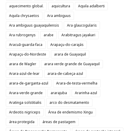
aquecimento global.
aquicultura
Aquila adalberti
Aquila chrysaetos
Ara ambiguus
Ara ambiguus guayaquilensis
Ara glaucogularis
Ara rubrogenys
arabe
Arabitragus jayakari
Aracuã-guarda-faca
Arapaçu-do-carajás
Arapaçu-do-Nordeste
arara de Guayaquil
arara de Wagler
arara verde grande de Guayaquil
Arara-azul-de-lear
arara-de-cabeça-azul
arara-de-garganta-azul
Arara-de-testa-vermelha
Arara-verde-grande
ararajuba
Ararinha-azul
Aratinga solstitialis
arco do desmatamento
Ardeotis nigriceps
Área de endemismo Xingu
área protegida
áreas de pastagem