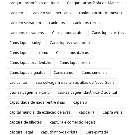
canguru-arborícola-de-Huon
Canguru-arborícola-de-Matschie
canídeo
canídeo sul-americano
canídeo proto-doméstico
canídeo selvagem
canídeos
canídeos raros
canídeos selvagens
Canis lupus arabs
Canis lupus arctos
Canis lupus baileyi
Canis lupus crassodon
Canis lupus halstromi.
Canis lupus italicus
Canis lúpus occidentalis
Canis lupus orion
Canis lupus signatus
Canis rufus
Canis simensis
cão cantor
cão selvagem das terras altas da Nova Guiné
Cão-selvagem-africano
cão-selvagem-da-África-Ocidental
capacidade de nadar entre ilhas
capelão
capital mundial da extinção de aves
capoeira
Capra walie
captura de filhotes
captura e comércio ilegais
captura ilegal
capuchinho-de-crista
Cara-pintada