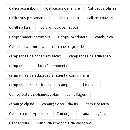
Callicebus miltoni
Callicebus oenanthe
Callicebus olallae
Callicebus personatus
Callithrix aurita
Callithrix flaviceps
Callithrix kuhlii
Caluromysiops irrupta
Calyptommatus frontalis
Calyptura cristata
cambucica
Caminheiro-dourado
caminheiro-grande
campanhas de conscientização
campanhas de educação
campanhas de educação ambiental
campanhas de educação ambiental comunitária
campanhas educacionais
campanhas educativas
Campylopterus phainopeplus
camuflagem
camurça alpina
camurça dos Pirineus
camurça tatra
Camurça-dos-Apeninos
Camurças
cana-de-açúcar
Cangandala
Canguru-arborícola de Wondiwoi