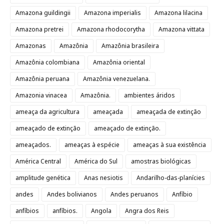
Amazona guildingii
Amazona imperialis
Amazona lilacina
Amazona pretrei
Amazona rhodocorytha
Amazona vittata
Amazonas
Amazônia
Amazônia brasileira
Amazônia colombiana
Amazônia oriental
Amazônia peruana
Amazônia venezuelana.
Amazonia vinacea
Amazônia.
ambientes áridos
ameaça da agricultura
ameaçada
ameaçada de extinção
ameaçado de extinção
ameaçado de extinção.
ameaçados.
ameaças à espécie
ameaças à sua existência
América Central
América do Sul
amostras biológicas
amplitude genética
Anas nesiotis
Andarilho-das-planícies
andes
Andes bolivianos
Andes peruanos
Anfíbio
anfíbios
anfíbios.
Angola
Angra dos Reis