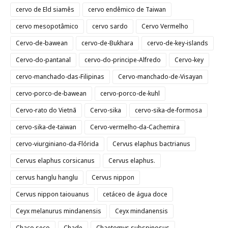
cervo de Eld siamês
cervo endêmico de Taiwan
cervo mesopotâmico
cervo sardo
Cervo Vermelho
Cervo-de-bawean
cervo-de-Bukhara
cervo-de-key-islands
Cervo-do-pantanal
cervo-do-principe-Alfredo
Cervo-key
cervo-manchado-das-Filipinas
Cervo-manchado-de-Visayan
cervo-porco-de-bawean
cervo-porco-de-kuhl
Cervo-rato do Vietnã
Cervo-sika
cervo-sika-de-formosa
cervo-sika-de-taiwan
Cervo-vermelho-da-Cachemira
cervo-viurginiano-da-Flórida
Cervus elaphus bactrianus
Cervus elaphus corsicanus
Cervus elaphus.
cervus hanglu hanglu
Cervus nippon
Cervus nippon taiouanus
cetáceo de água doce
Ceyx melanurus mindanensis
Ceyx mindanensis
Chaco seco
Chade
Chaetomys subspinosus