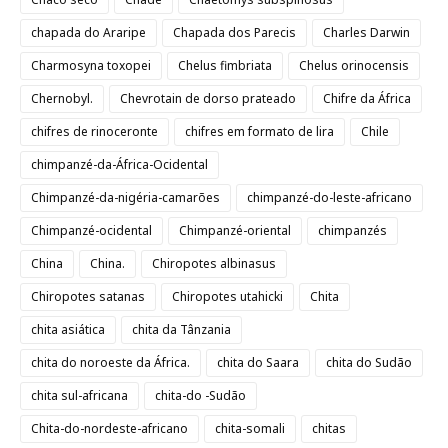
chapada do Araripe
Chapada dos Parecis
Charles Darwin
Charmosyna toxopei
Chelus fimbriata
Chelus orinocensis
Chernobyl.
Chevrotain de dorso prateado
Chifre da África
chifres de rinoceronte
chifres em formato de lira
Chile
chimpanzé-da-África-Ocidental
Chimpanzé-da-nigéria-camarões
chimpanzé-do-leste-africano
Chimpanzé-ocidental
Chimpanzé-oriental
chimpanzés
China
China.
Chiropotes albinasus
Chiropotes satanas
Chiropotes utahicki
Chita
chita asiática
chita da Tânzania
chita do noroeste da África.
chita do Saara
chita do Sudão
chita sul-africana
chita-do -Sudão
Chita-do-nordeste-africano
chita-somali
chitas