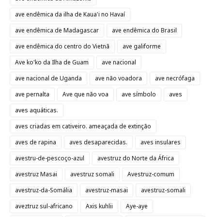
ave endêmica da ilha de Kaua'i no Havaí
ave endêmica de Madagascar
ave endêmica do Brasil
ave endêmica do centro do Vietnã
ave galiforme
Ave ko'ko da Ilha de Guam
ave nacional
ave nacional de Uganda
ave não voadora
ave necrófaga
ave pernalta
Ave que não voa
ave símbolo
aves
aves aquáticas.
aves criadas em cativeiro. ameaçada de extinção
aves de rapina
aves desaparecidas.
aves insulares
avestru-de-pescoço-azul
avestruz do Norte da África
avestruz Masai
avestruz somali
Avestruz-comum
avestruz-da-Somália
avestruz-masai
avestruz-somali
aveztruz sul-africano
Axis kuhlii
Aye-aye