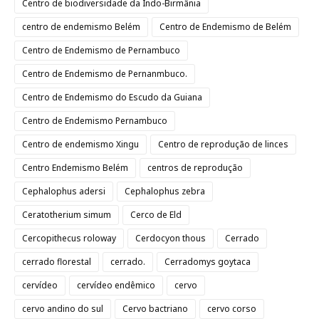
Centro de biodiversidade da Indo-Birmânia
centro de endemismo Belém
Centro de Endemismo de Belém
Centro de Endemismo de Pernambuco
Centro de Endemismo de Pernanmbuco.
Centro de Endemismo do Escudo da Guiana
Centro de Endemismo Pernambuco
Centro de endemismo Xingu
Centro de reprodução de linces
Centro Endemismo Belém
centros de reprodução
Cephalophus adersi
Cephalophus zebra
Ceratotherium simum
Cerco de Eld
Cercopithecus roloway
Cerdocyon thous
Cerrado
cerrado florestal
cerrado.
Cerradomys goytaca
cervídeo
cervídeo endêmico
cervo
cervo andino do sul
Cervo bactriano
cervo corso