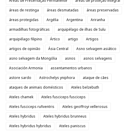
Áreas de Preservação Permanente
áreas de proteção integral
áreas de restinga
áreas desmatadas
áreas preservadas
áreas protegidas
Argélia
Argentina
Ariranha
armadilhas fotográficas
arquipélago de ilhas de Sulu
arquipélago filipino
Ártico
artigo
Artigos
artigos de opinião
Ásia Central
Asno selvagem asiático
asno selvagem da Mongólia
asnos
asnos selvagens
Asociación Armonia
assentamentos urbanos
astore sardo
Astrochelys yniphora
ataque de cães
ataques de animais domésticos
Ateles belzebuth
Ateles chamek
Ateles fusciceps fusciceps
Ateles fusciceps rufiventris
Ateles geoffroyi vellerosus
Ateles hybridus
Ateles hybridus brunneus
Ateles hybridus hybridus
Ateles paniscus