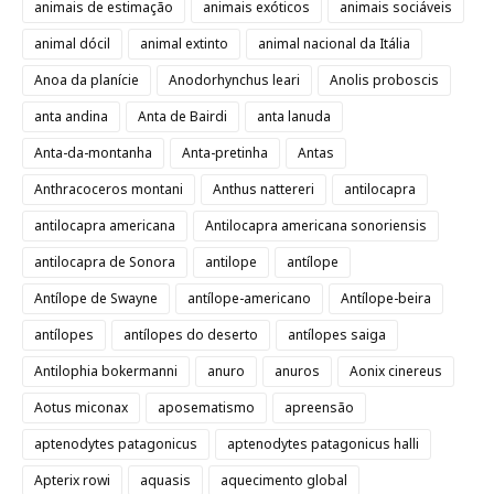
animais de estimação
animais exóticos
animais sociáveis
animal dócil
animal extinto
animal nacional da Itália
Anoa da planície
Anodorhynchus leari
Anolis proboscis
anta andina
Anta de Bairdi
anta lanuda
Anta-da-montanha
Anta-pretinha
Antas
Anthracoceros montani
Anthus nattereri
antilocapra
antilocapra americana
Antilocapra americana sonoriensis
antilocapra de Sonora
antilope
antílope
Antílope de Swayne
antílope-americano
Antílope-beira
antílopes
antílopes do deserto
antílopes saiga
Antilophia bokermanni
anuro
anuros
Aonix cinereus
Aotus miconax
aposematismo
apreensão
aptenodytes patagonicus
aptenodytes patagonicus halli
Apterix rowi
aquasis
aquecimento global