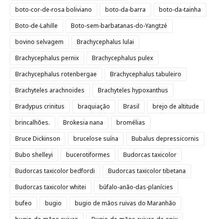
boto-cor-de-rosa boliviano
boto-da-barra
boto-da-tainha
Boto-de-Lahille
Boto-sem-barbatanas-do-Yangtzé
bovino selvagem
Brachycephalus lulai
Brachycephalus pernix
Brachycephalus pulex
Brachycephalus rotenbergae
Brachycephalus tabuleiro
Brachyteles arachnoides
Brachyteles hypoxanthus
Bradypus crinitus
braquiação
Brasil
brejo de altitude
brincalhões.
Brokesia nana
bromélias
Bruce Dickinson
brucelose suína
Bubalus depressicornis
Bubo shelleyi
bucerotiformes
Budorcas taxicolor
Budorcas taxicolor bedfordi
Budorcas taxicolor tibetana
Budorcas taxicolor whitei
búfalo-anão-das-planícies
bufeo
bugio
bugio de mãos ruivas do Maranhão