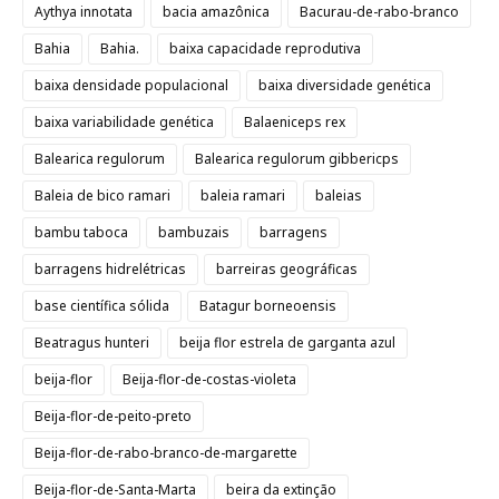
Aythya innotata
bacia amazônica
Bacurau-de-rabo-branco
Bahia
Bahia.
baixa capacidade reprodutiva
baixa densidade populacional
baixa diversidade genética
baixa variabilidade genética
Balaeniceps rex
Balearica regulorum
Balearica regulorum gibbericps
Baleia de bico ramari
baleia ramari
baleias
bambu taboca
bambuzais
barragens
barragens hidrelétricas
barreiras geográficas
base científica sólida
Batagur borneoensis
Beatragus hunteri
beija flor estrela de garganta azul
beija-flor
Beija-flor-de-costas-violeta
Beija-flor-de-peito-preto
Beija-flor-de-rabo-branco-de-margarette
Beija-flor-de-Santa-Marta
beira da extinção