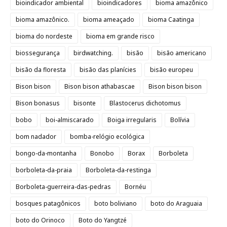
bioindicador ambiental
bioindicadores
bioma amazônico
bioma amazônico.
bioma ameaçado
bioma Caatinga
bioma do nordeste
bioma em grande risco
biossegurança
birdwatching.
bisão
bisão americano
bisão da floresta
bisão das planícies
bisão europeu
Bison bison
Bison bison athabascae
Bison bison bison
Bison bonasus
bisonte
Blastocerus dichotomus
bobo
boi-almiscarado
Boiga irregularis
Bolívia
bom nadador
bomba-relógio ecológica
bongo-da-montanha
Bonobo
Borax
Borboleta
borboleta-da-praia
Borboleta-da-restinga
Borboleta-guerreira-das-pedras
Bornéu
bosques patagônicos
boto boliviano
boto do Araguaia
boto do Orinoco
Boto do Yangtzé