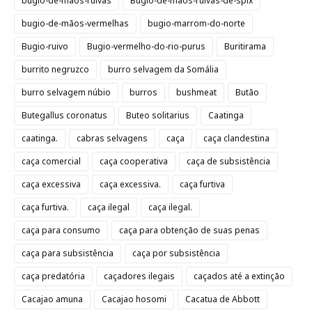
bugio-de-mãos-ruivas
Bugio-de-mãos-ruivas-de-spix
bugio-de-mãos-vermelhas
bugio-marrom-do-norte
Bugio-ruivo
Bugio-vermelho-do-rio-purus
Buritirama
burrito negruzco
burro selvagem da Somália
burro selvagem núbio
burros
bushmeat
Butão
Butegallus coronatus
Buteo solitarius
Caatinga
caatinga.
cabras selvagens
caça
caça clandestina
caça comercial
caça cooperativa
caça de subsistência
caça excessiva
caça excessiva.
caça furtiva
caça furtiva.
caça ilegal
caça ilegal.
caça para consumo
caça para obtenção de suas penas
caça para subsistência
caça por subsistência
caça predatória
caçadores ilegais
caçados até a extinção
Cacajao amuna
Cacajao hosomi
Cacatua de Abbott