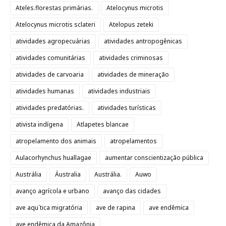
Ateles.florestas primárias.
Atelocynus microtis
Atelocynus microtis sclateri
Atelopus zeteki
atividades agropecuárias
atividades antropogênicas
atividades comunitárias
atividades criminosas
atividades de carvoaria
atividades de mineração
atividades humanas
atividades industriais
atividades predatórias.
atividades turísticas
ativista indígena
Atlapetes blancae
atropelamento dos animais
atropelamentos
Aulacorhynchus huallagae
aumentar conscientização pública
Austrália
Áustralia
Austrália.
Auwo
avanço agrícola e urbano
avanço das cidades
ave aqu´tica migratória
ave de rapina
ave endêmica
ave endêmica da Amazônia