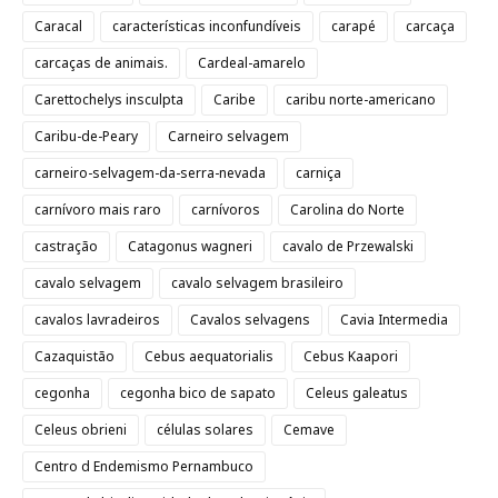
Caracal
características inconfundíveis
carapé
carcaça
carcaças de animais.
Cardeal-amarelo
Carettochelys insculpta
Caribe
caribu norte-americano
Caribu-de-Peary
Carneiro selvagem
carneiro-selvagem-da-serra-nevada
carniça
carnívoro mais raro
carnívoros
Carolina do Norte
castração
Catagonus wagneri
cavalo de Przewalski
cavalo selvagem
cavalo selvagem brasileiro
cavalos lavradeiros
Cavalos selvagens
Cavia Intermedia
Cazaquistão
Cebus aequatorialis
Cebus Kaapori
cegonha
cegonha bico de sapato
Celeus galeatus
Celeus obrieni
células solares
Cemave
Centro d Endemismo Pernambuco