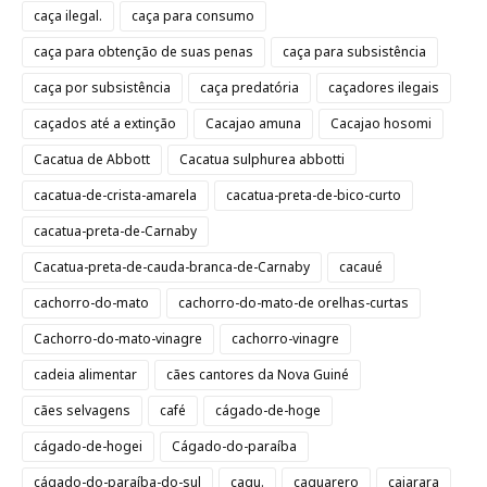
caça ilegal.
caça para consumo
caça para obtenção de suas penas
caça para subsistência
caça por subsistência
caça predatória
caçadores ilegais
caçados até a extinção
Cacajao amuna
Cacajao hosomi
Cacatua de Abbott
Cacatua sulphurea abbotti
cacatua-de-crista-amarela
cacatua-preta-de-bico-curto
cacatua-preta-de-Carnaby
Cacatua-preta-de-cauda-branca-de-Carnaby
cacaué
cachorro-do-mato
cachorro-do-mato-de orelhas-curtas
Cachorro-do-mato-vinagre
cachorro-vinagre
cadeia alimentar
cães cantores da Nova Guiné
cães selvagens
café
cágado-de-hoge
cágado-de-hogei
Cágado-do-paraíba
cágado-do-paraíba-do-sul
cagu.
caguarero
caiarara