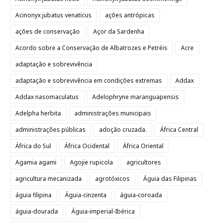
Acinonyx jubatus venaticus
ações antrópicas
ações de conservação
Açor da Sardenha
Acordo sobre a Conservação de Albatrozes e Petréis
Acre
adaptação e sobrevivência
adaptação e sobrevivência em condições extremas
Addax
Addax nasomaculatus
Adelophryne maranguapensis
Adelpha herbita
administrações municipais
administrações públicas
adoção cruzada.
África Central
África do Sul
África Ocidental
África Oriental
Agamia agami
Agojie rupicola
agricultores
agricultura mecanizada
agrotóxicos
Águia das Filipinas
águia filipina
Águia-cinzenta
águia-coroada
águia-dourada
Águia-imperial-Ibérica