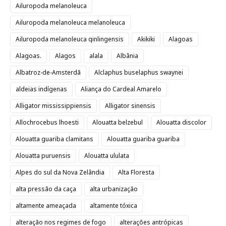
Ailuropoda melanoleuca
Ailuropoda melanoleuca melanoleuca
Ailuropoda melanoleuca qinlingensis
Akikiki
Alagoas
Alagoas.
Alagos
alala
Albânia
Albatroz-de-Amsterdã
Alclaphus buselaphus swaynei
aldeias indígenas
Aliança do Cardeal Amarelo
Alligator mississippiensis
Alligator sinensis
Allochrocebus lhoesti
Alouatta belzebul
Alouatta discolor
Alouatta guariba clamitans
Alouatta guariba guariba
Alouatta puruensis
Alouatta ululata
Alpes do sul da Nova Zelândia
Alta Floresta
alta pressão da caça
alta urbanização
altamente ameaçada
altamente tóxica
alteração nos regimes de fogo
alterações antrópicas