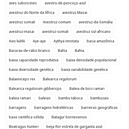
aves suboscines
avestru-de-pescoço-azul
avestruz do Norte da África
avestruz Masai
avestruz somali
Avestruz-comum
avestruz-da-Somália
avestruz-masai
avestruz-somali
aveztruz sul-africano
Axis kuhlii
Aye-aye
Aythya innotata
bacia amazônica
Bacurau-de-rabo-branco
Bahia
Bahia.
baixa capacidade reprodutiva
baixa densidade populacional
baixa diversidade genética
baixa variabilidade genética
Balaeniceps rex
Balearica regulorum
Balearica regulorum gibbericps
Baleia de bico ramari
baleia ramari
baleias
bambu taboca
bambuzais
barragens
barragens hidrelétricas
barreiras geográficas
base científica sólida
Batagur borneoensis
Beatragus hunteri
beija flor estrela de garganta azul