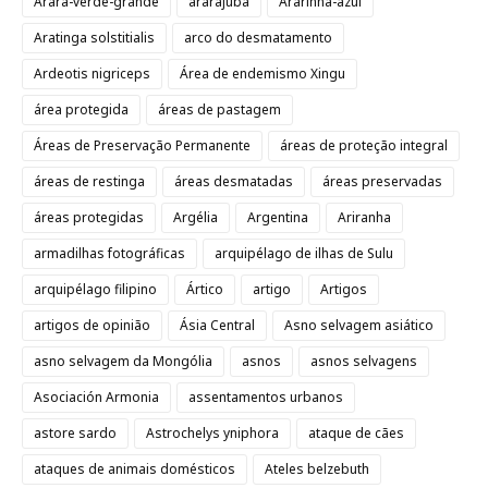
Arara-verde-grande
ararajuba
Ararinha-azul
Aratinga solstitialis
arco do desmatamento
Ardeotis nigriceps
Área de endemismo Xingu
área protegida
áreas de pastagem
Áreas de Preservação Permanente
áreas de proteção integral
áreas de restinga
áreas desmatadas
áreas preservadas
áreas protegidas
Argélia
Argentina
Ariranha
armadilhas fotográficas
arquipélago de ilhas de Sulu
arquipélago filipino
Ártico
artigo
Artigos
artigos de opinião
Ásia Central
Asno selvagem asiático
asno selvagem da Mongólia
asnos
asnos selvagens
Asociación Armonia
assentamentos urbanos
astore sardo
Astrochelys yniphora
ataque de cães
ataques de animais domésticos
Ateles belzebuth