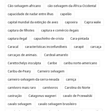
Cão-selvagem-africano
cão-selvagem-da-África-Ocidental
capacidade de nadar entre ilhas
capelão
capital mundial da extinção de aves
capoeira
Capra walie
captura de filhotes
captura e comércio ilegais
captura ilegal
capuchinho-de-crista
Cara-pintada
Caracal
características inconfundíveis
carapé
carcaça
carcaças de animais.
Cardeal-amarelo
Carettochelys insculpta
Caribe
caribu norte-americano
Caribu-de-Peary
Carneiro selvagem
carneiro-selvagem-da-serra-nevada
carniça
carnívoro mais raro
carnívoros
Carolina do Norte
castração
Catagonus wagneri
cavalo de Przewalski
cavalo selvagem
cavalo selvagem brasileiro