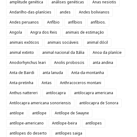
amplitude genética
análises genéticas
Anas nesiotis
Andarilho-das-planícies
andes
Andes bolivianos
Andes peruanos
Anfíbio
anfíbios
anfíbios.
Angola
Angra dos Reis
animais de estimação
animais exóticos
animais sociáveis
animal dócil
animal extinto
animal nacional da Itália
Anoa da planície
Anodorhynchus leari
Anolis proboscis
anta andina
Anta de Bairdi
anta lanuda
Anta-da-montanha
Anta-pretinha
Antas
Anthracoceros montani
Anthus nattereri
antilocapra
antilocapra americana
Antilocapra americana sonoriensis
antilocapra de Sonora
antilope
antílope
Antílope de Swayne
antílope-americano
Antílope-beira
antílopes
antílopes do deserto
antílopes saiga