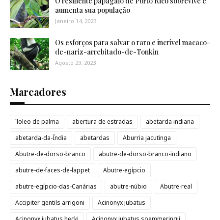
O resiliente papagaio de Porto Rico sobrevive e
aumenta sua população
Janeiro 14, 2023
Os esforços para salvar o raro e incrível macaco-
de-nariz-arrebitado-de-Tonkin
Agosto 29, 2023
Marcadores
´loleo de palma
abertura de estradas
abetarda indiana
abetarda-da-Índia
abetardas
Aburria jacutinga
Abutre-de-dorso-branco
abutre-de-dorso-branco-indiano
abutre-de-faces-de-lappet
Abutre-egípcio
abutre-egípcio-das-Canárias
abutre-núbio
Abutre-real
Accipiter gentils arrigoni
Acinonyx jubatus
Acinonyx jubatus hecki
Acinonyx jubatus soemmeringii