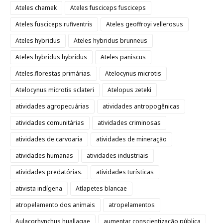
Ateles chamek
Ateles fusciceps fusciceps
Ateles fusciceps rufiventris
Ateles geoffroyi vellerosus
Ateles hybridus
Ateles hybridus brunneus
Ateles hybridus hybridus
Ateles paniscus
Ateles.florestas primárias.
Atelocynus microtis
Atelocynus microtis sclateri
Atelopus zeteki
atividades agropecuárias
atividades antropogênicas
atividades comunitárias
atividades criminosas
atividades de carvoaria
atividades de mineração
atividades humanas
atividades industriais
atividades predatórias.
atividades turísticas
ativista indígena
Atlapetes blancae
atropelamento dos animais
atropelamentos
Aulacorhynchus huallagae
aumentar conscientização pública