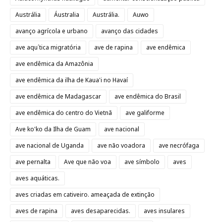
Austrália
Áustralia
Austrália.
Auwo
avanço agrícola e urbano
avanço das cidades
ave aqu´tica migratória
ave de rapina
ave endêmica
ave endêmica da Amazônia
ave endêmica da ilha de Kaua'i no Havaí
ave endêmica de Madagascar
ave endêmica do Brasil
ave endêmica do centro do Vietnã
ave galiforme
Ave ko'ko da Ilha de Guam
ave nacional
ave nacional de Uganda
ave não voadora
ave necrófaga
ave pernalta
Ave que não voa
ave símbolo
aves
aves aquáticas.
aves criadas em cativeiro. ameaçada de extinção
aves de rapina
aves desaparecidas.
aves insulares