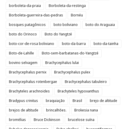
borboleta-da-praia
Borboleta-da-restinga
Borboleta-guerreira-das-pedras
Bornéu
bosques patagônicos
boto boliviano
boto do Araguaia
boto do Orinoco
Boto do Yangtzé
boto-cor-de-rosa boliviano
boto-da-barra
boto-da-tainha
Boto-de-Lahille
Boto-sem-barbatanas-do-Yangtzé
bovino selvagem
Brachycephalus lulai
Brachycephalus pernix
Brachycephalus pulex
Brachycephalus rotenbergae
Brachycephalus tabuleiro
Brachyteles arachnoides
Brachyteles hypoxanthus
Bradypus crinitus
braquiação
Brasil
brejo de altitude
brejos de altitude
brincalhões.
Brokesia nana
bromélias
Bruce Dickinson
brucelose suína