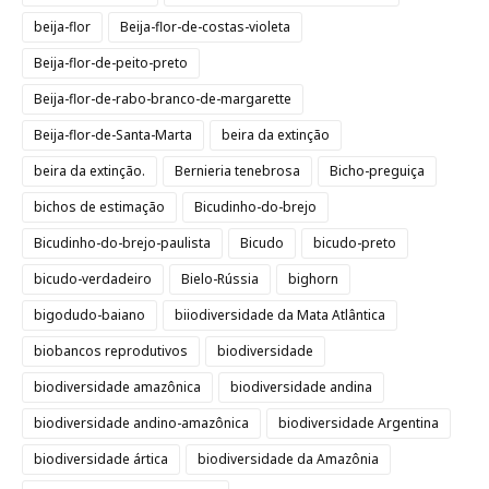
beija-flor
Beija-flor-de-costas-violeta
Beija-flor-de-peito-preto
Beija-flor-de-rabo-branco-de-margarette
Beija-flor-de-Santa-Marta
beira da extinção
beira da extinção.
Bernieria tenebrosa
Bicho-preguiça
bichos de estimação
Bicudinho-do-brejo
Bicudinho-do-brejo-paulista
Bicudo
bicudo-preto
bicudo-verdadeiro
Bielo-Rússia
bighorn
bigodudo-baiano
biiodiversidade da Mata Atlântica
biobancos reprodutivos
biodiversidade
biodiversidade amazônica
biodiversidade andina
biodiversidade andino-amazônica
biodiversidade Argentina
biodiversidade ártica
biodiversidade da Amazônia