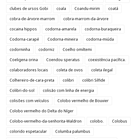
clubes de ursos Gobi
coala
Coandu-mirim
coatá
cobra-de-árvore-marrom
cobra-marrom-da-árvore
cocaina hippos
codorna-amarela
codorna-buraqueira
Codorna-carapé
Codorna-mineira
codorna-miúda
codorninha
codorniz
Coelho omiltemi
Coeligena orina
Coendou speratus
coexistência pacífica.
colaboradores locais
coleta de ovos
coleta ilegal
Colhereiro-de-cara-preta
colibri
colibri Silfide
Colibri-do-sol
colisão com linha de energia
colisões com veículos
Colobo vermelho de Bouvier
Colobo vermelho do Delta do Níger
Colobo-vermelho-da-senhorita-Waldron
colobo.
Colobus
colorido espetacular
Columba palumbus