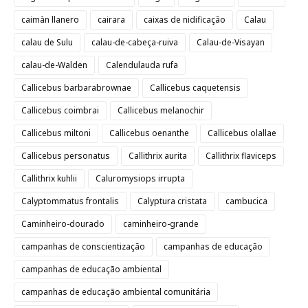
caimàn llanero
cairara
caixas de nidificação
Calau
calau de Sulu
calau-de-cabeça-ruiva
Calau-de-Visayan
calau-de-Walden
Calendulauda rufa
Callicebus barbarabrownae
Callicebus caquetensis
Callicebus coimbrai
Callicebus melanochir
Callicebus miltoni
Callicebus oenanthe
Callicebus olallae
Callicebus personatus
Callithrix aurita
Callithrix flaviceps
Callithrix kuhlii
Caluromysiops irrupta
Calyptommatus frontalis
Calyptura cristata
cambucica
Caminheiro-dourado
caminheiro-grande
campanhas de conscientização
campanhas de educação
campanhas de educação ambiental
campanhas de educação ambiental comunitária