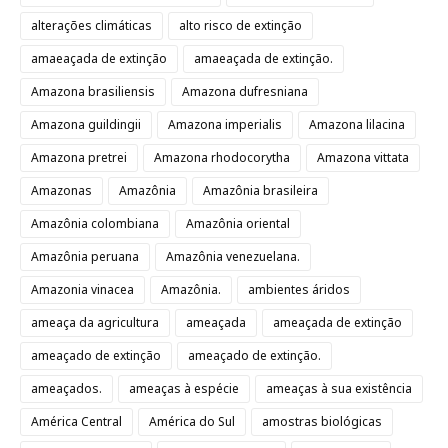
alterações climáticas
alto risco de extinção
amaeaçada de extinção
amaeaçada de extinção.
Amazona brasiliensis
Amazona dufresniana
Amazona guildingii
Amazona imperialis
Amazona lilacina
Amazona pretrei
Amazona rhodocorytha
Amazona vittata
Amazonas
Amazônia
Amazônia brasileira
Amazônia colombiana
Amazônia oriental
Amazônia peruana
Amazônia venezuelana.
Amazonia vinacea
Amazônia.
ambientes áridos
ameaça da agricultura
ameaçada
ameaçada de extinção
ameaçado de extinção
ameaçado de extinção.
ameaçados.
ameaças à espécie
ameaças à sua existência
América Central
América do Sul
amostras biológicas