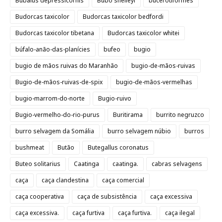
Bubalus depressicornis
Bubo shelleyi
bucerotiformes
Budorcas taxicolor
Budorcas taxicolor bedfordi
Budorcas taxicolor tibetana
Budorcas taxicolor whitei
búfalo-anão-das-planícies
bufeo
bugio
bugio de mãos ruivas do Maranhão
bugio-de-mãos-ruivas
Bugio-de-mãos-ruivas-de-spix
bugio-de-mãos-vermelhas
bugio-marrom-do-norte
Bugio-ruivo
Bugio-vermelho-do-rio-purus
Buritirama
burrito negruzco
burro selvagem da Somália
burro selvagem núbio
burros
bushmeat
Butão
Butegallus coronatus
Buteo solitarius
Caatinga
caatinga.
cabras selvagens
caça
caça clandestina
caça comercial
caça cooperativa
caça de subsistência
caça excessiva
caça excessiva.
caça furtiva
caça furtiva.
caça ilegal