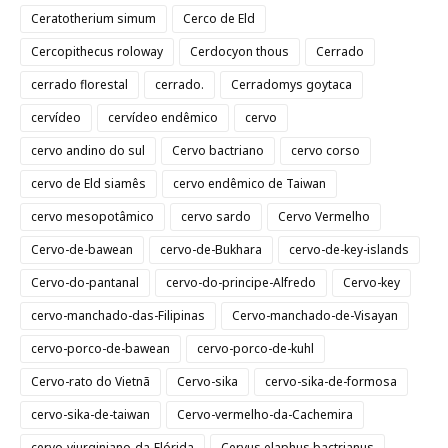
Ceratotherium simum
Cerco de Eld
Cercopithecus roloway
Cerdocyon thous
Cerrado
cerrado florestal
cerrado.
Cerradomys goytaca
cervídeo
cervídeo endêmico
cervo
cervo andino do sul
Cervo bactriano
cervo corso
cervo de Eld siamês
cervo endêmico de Taiwan
cervo mesopotâmico
cervo sardo
Cervo Vermelho
Cervo-de-bawean
cervo-de-Bukhara
cervo-de-key-islands
Cervo-do-pantanal
cervo-do-principe-Alfredo
Cervo-key
cervo-manchado-das-Filipinas
Cervo-manchado-de-Visayan
cervo-porco-de-bawean
cervo-porco-de-kuhl
Cervo-rato do Vietnã
Cervo-sika
cervo-sika-de-formosa
cervo-sika-de-taiwan
Cervo-vermelho-da-Cachemira
cervo-viurginiano-da-Flórida
Cervus elaphus bactrianus