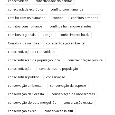
conectividade
conectividade do habitat
conectividade ecológica
conflito com humanos
conflito com os humanos
conflito.
conflitos armados
conflitos com humanos
conflitos humanos-elefantes
conflitos regionais
Congo
conhecimento local.
Conolophus marthae
conscientização ambiental
conscientização da comunidade
conscientização da população local
conscientização pública
conscientização.
conscientizar a população
conscientizar público
conservação
conservação ambiental.
conservação da espécie
conservação da floresta.
conservação de rinocerontes
conservação do pato mergulhão
conservação ex situ
conservação ex-situ
conservação in situ