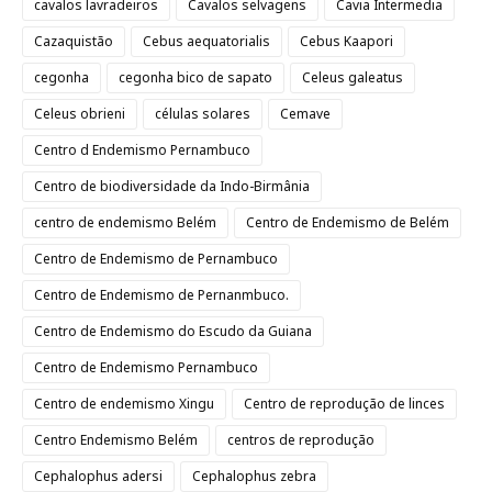
cavalos lavradeiros
Cavalos selvagens
Cavia Intermedia
Cazaquistão
Cebus aequatorialis
Cebus Kaapori
cegonha
cegonha bico de sapato
Celeus galeatus
Celeus obrieni
células solares
Cemave
Centro d Endemismo Pernambuco
Centro de biodiversidade da Indo-Birmânia
centro de endemismo Belém
Centro de Endemismo de Belém
Centro de Endemismo de Pernambuco
Centro de Endemismo de Pernanmbuco.
Centro de Endemismo do Escudo da Guiana
Centro de Endemismo Pernambuco
Centro de endemismo Xingu
Centro de reprodução de linces
Centro Endemismo Belém
centros de reprodução
Cephalophus adersi
Cephalophus zebra