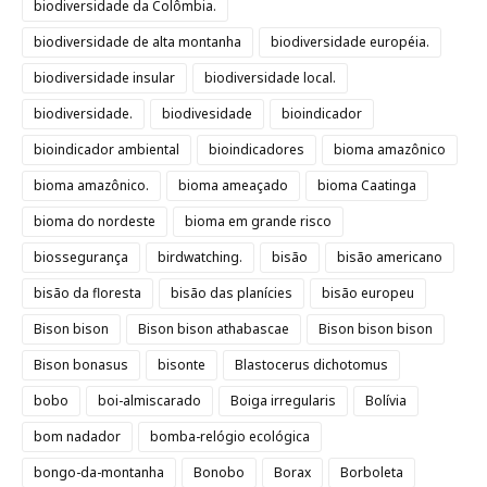
biodiversidade da Colômbia.
biodiversidade de alta montanha
biodiversidade européia.
biodiversidade insular
biodiversidade local.
biodiversidade.
biodivesidade
bioindicador
bioindicador ambiental
bioindicadores
bioma amazônico
bioma amazônico.
bioma ameaçado
bioma Caatinga
bioma do nordeste
bioma em grande risco
biossegurança
birdwatching.
bisão
bisão americano
bisão da floresta
bisão das planícies
bisão europeu
Bison bison
Bison bison athabascae
Bison bison bison
Bison bonasus
bisonte
Blastocerus dichotomus
bobo
boi-almiscarado
Boiga irregularis
Bolívia
bom nadador
bomba-relógio ecológica
bongo-da-montanha
Bonobo
Borax
Borboleta