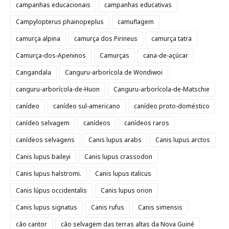
campanhas educacionais
campanhas educativas
Campylopterus phainopeplus
camuflagem
camurça alpina
camurça dos Pirineus
camurça tatra
Camurça-dos-Apeninos
Camurças
cana-de-açúcar
Cangandala
Canguru-arborícola de Wondiwoi
canguru-arborícola-de-Huon
Canguru-arborícola-de-Matschie
canídeo
canídeo sul-americano
canídeo proto-doméstico
canídeo selvagem
canídeos
canídeos raros
canídeos selvagens
Canis lupus arabs
Canis lupus arctos
Canis lupus baileyi
Canis lupus crassodon
Canis lupus halstromi.
Canis lupus italicus
Canis lúpus occidentalis
Canis lupus orion
Canis lupus signatus
Canis rufus
Canis simensis
cão cantor
cão selvagem das terras altas da Nova Guiné