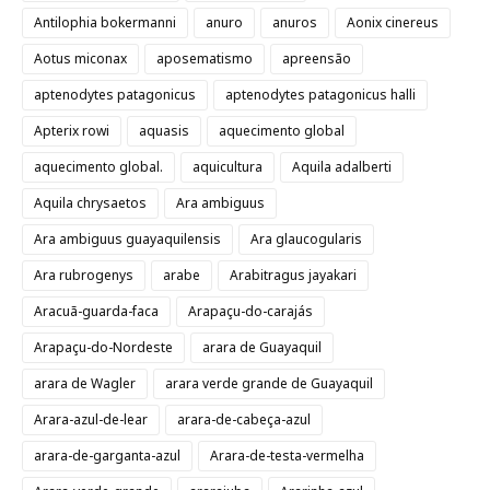
Antilophia bokermanni
anuro
anuros
Aonix cinereus
Aotus miconax
aposematismo
apreensão
aptenodytes patagonicus
aptenodytes patagonicus halli
Apterix rowi
aquasis
aquecimento global
aquecimento global.
aquicultura
Aquila adalberti
Aquila chrysaetos
Ara ambiguus
Ara ambiguus guayaquilensis
Ara glaucogularis
Ara rubrogenys
arabe
Arabitragus jayakari
Aracuã-guarda-faca
Arapaçu-do-carajás
Arapaçu-do-Nordeste
arara de Guayaquil
arara de Wagler
arara verde grande de Guayaquil
Arara-azul-de-lear
arara-de-cabeça-azul
arara-de-garganta-azul
Arara-de-testa-vermelha