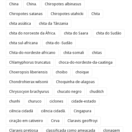
China
China.
Chiropotes albinasus
Chiropotes satanas
Chiropotes utahicki
Chita
chita asiática
chita da Tânzania
chita do noroeste da África.
chita do Saara
chita do Sudão
chita sul-africana
chita-do -Sudão
Chita-do-nordeste-africano
chita-somali
chitas
Chlamyphorus truncatus
choca-do-nordeste-da-caatinga
Choeropsis liberiensis
choibo
choique
Chondrohierax wilsonii
Choquinha-de-alagoas
Chrysocyon brachyurus
chucuto negro
chuditch
chunhi
churuco
ciclones
cidade-estado
ciência cidadã
ciência cidadã.
Cingapura
ciração em cativeiro
Cirva
Claravis geoffroyi
Claravis pretiosa
classificada como ameaçada
clonagem