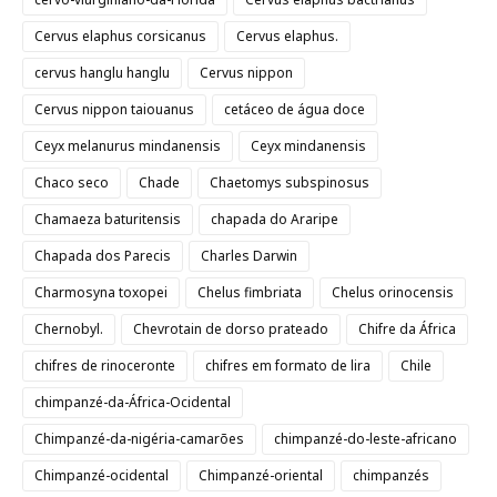
Cervus elaphus corsicanus
Cervus elaphus.
cervus hanglu hanglu
Cervus nippon
Cervus nippon taiouanus
cetáceo de água doce
Ceyx melanurus mindanensis
Ceyx mindanensis
Chaco seco
Chade
Chaetomys subspinosus
Chamaeza baturitensis
chapada do Araripe
Chapada dos Parecis
Charles Darwin
Charmosyna toxopei
Chelus fimbriata
Chelus orinocensis
Chernobyl.
Chevrotain de dorso prateado
Chifre da África
chifres de rinoceronte
chifres em formato de lira
Chile
chimpanzé-da-África-Ocidental
Chimpanzé-da-nigéria-camarões
chimpanzé-do-leste-africano
Chimpanzé-ocidental
Chimpanzé-oriental
chimpanzés