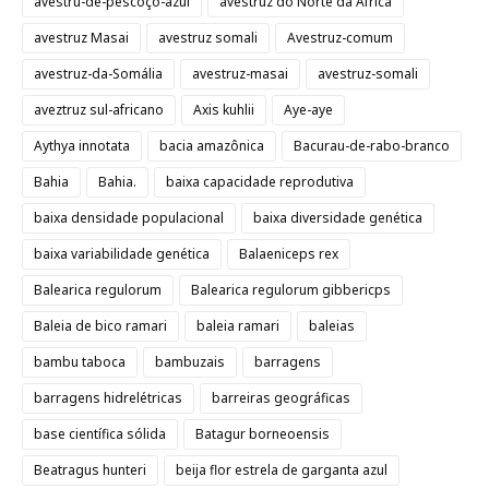
avestru-de-pescoço-azul
avestruz do Norte da África
avestruz Masai
avestruz somali
Avestruz-comum
avestruz-da-Somália
avestruz-masai
avestruz-somali
aveztruz sul-africano
Axis kuhlii
Aye-aye
Aythya innotata
bacia amazônica
Bacurau-de-rabo-branco
Bahia
Bahia.
baixa capacidade reprodutiva
baixa densidade populacional
baixa diversidade genética
baixa variabilidade genética
Balaeniceps rex
Balearica regulorum
Balearica regulorum gibbericps
Baleia de bico ramari
baleia ramari
baleias
bambu taboca
bambuzais
barragens
barragens hidrelétricas
barreiras geográficas
base científica sólida
Batagur borneoensis
Beatragus hunteri
beija flor estrela de garganta azul