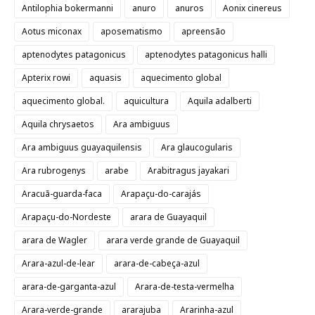
Antilophia bokermanni
anuro
anuros
Aonix cinereus
Aotus miconax
aposematismo
apreensão
aptenodytes patagonicus
aptenodytes patagonicus halli
Apterix rowi
aquasis
aquecimento global
aquecimento global.
aquicultura
Aquila adalberti
Aquila chrysaetos
Ara ambiguus
Ara ambiguus guayaquilensis
Ara glaucogularis
Ara rubrogenys
arabe
Arabitragus jayakari
Aracuã-guarda-faca
Arapaçu-do-carajás
Arapaçu-do-Nordeste
arara de Guayaquil
arara de Wagler
arara verde grande de Guayaquil
Arara-azul-de-lear
arara-de-cabeça-azul
arara-de-garganta-azul
Arara-de-testa-vermelha
Arara-verde-grande
ararajuba
Ararinha-azul