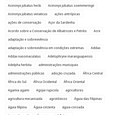
Acinonyx jubatus hecki
Acinonyx jubatus soemmeringii
Acinonyx jubatus venaticus
ações antrópicas
ações de conservação
Açor da Sardenha
Acordo sobre a Conservação de Albatrozes e Petréis
Acre
adaptação e sobrevivência
adaptação e sobrevivência em condições extremas
Addax
Addax nasomaculatus
Adelophryne maranguapensis
Adelpha herbita
administrações municipais
administrações públicas
adoção cruzada.
África Central
África do Sul
África Ocidental
África Oriental
Agamia agami
Agojie rupicola
agricultores
agricultura mecanizada
agrotóxicos
Águia das Filipinas
águia filipina
Águia-cinzenta
águia-coroada