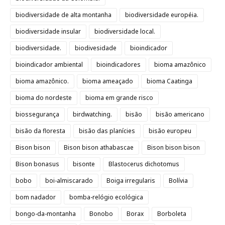
biodiversidade de alta montanha
biodiversidade européia.
biodiversidade insular
biodiversidade local.
biodiversidade.
biodivesidade
bioindicador
bioindicador ambiental
bioindicadores
bioma amazônico
bioma amazônico.
bioma ameaçado
bioma Caatinga
bioma do nordeste
bioma em grande risco
biossegurança
birdwatching.
bisão
bisão americano
bisão da floresta
bisão das planícies
bisão europeu
Bison bison
Bison bison athabascae
Bison bison bison
Bison bonasus
bisonte
Blastocerus dichotomus
bobo
boi-almiscarado
Boiga irregularis
Bolívia
bom nadador
bomba-relógio ecológica
bongo-da-montanha
Bonobo
Borax
Borboleta