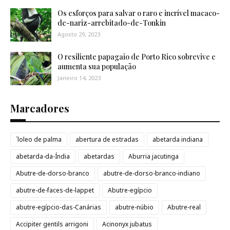
Os esforços para salvar o raro e incrível macaco-
de-nariz-arrebitado-de-Tonkin
Agosto 29, 2023
O resiliente papagaio de Porto Rico sobrevive e
aumenta sua população
Janeiro 14, 2023
Marcadores
´loleo de palma
abertura de estradas
abetarda indiana
abetarda-da-Índia
abetardas
Aburria jacutinga
Abutre-de-dorso-branco
abutre-de-dorso-branco-indiano
abutre-de-faces-de-lappet
Abutre-egípcio
abutre-egípcio-das-Canárias
abutre-núbio
Abutre-real
Accipiter gentils arrigoni
Acinonyx jubatus