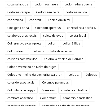
cocaina hippos
codorna-amarela
codorna-buraqueira
Codorna-carapé
Codorna-mineira
codorna-miúda
codorninha
codorniz
Coelho omiltemi
Coeligena orina
Coendou speratus
coexistência pacífica.
colaboradores locais
coleta de ovos
coleta ilegal
Colhereiro-de-cara-preta
colibri
colibri Silfide
Colibri-do-sol
colisão com linha de energia
colisões com veículos
Colobo vermelho de Bouvier
Colobo vermelho do Delta do Níger
Colobo-vermelho-da-senhorita-Waldron
colobo.
Colobus
colorido espetacular
Columba palumbus
Columbina cianopys
Com-com
combate ao tráfico
combate ao tráfico.
Combretum
comércio clandestino
comércio de animais
comércio de animais de estimação