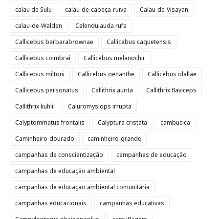
calau de Sulu
calau-de-cabeça-ruiva
Calau-de-Visayan
calau-de-Walden
Calendulauda rufa
Callicebus barbarabrownae
Callicebus caquetensis
Callicebus coimbrai
Callicebus melanochir
Callicebus miltoni
Callicebus oenanthe
Callicebus olallae
Callicebus personatus
Callithrix aurita
Callithrix flaviceps
Callithrix kuhlii
Caluromysiops irrupta
Calyptommatus frontalis
Calyptura cristata
cambucica
Caminheiro-dourado
caminheiro-grande
campanhas de conscientização
campanhas de educação
campanhas de educação ambiental
campanhas de educação ambiental comunitária
campanhas educacionais
campanhas educativas