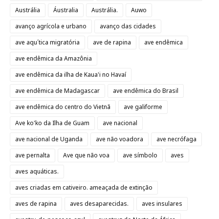
Austrália
Áustralia
Austrália.
Auwo
avanço agrícola e urbano
avanço das cidades
ave aqu´tica migratória
ave de rapina
ave endêmica
ave endêmica da Amazônia
ave endêmica da ilha de Kaua'i no Havaí
ave endêmica de Madagascar
ave endêmica do Brasil
ave endêmica do centro do Vietnã
ave galiforme
Ave ko'ko da Ilha de Guam
ave nacional
ave nacional de Uganda
ave não voadora
ave necrófaga
ave pernalta
Ave que não voa
ave símbolo
aves
aves aquáticas.
aves criadas em cativeiro. ameaçada de extinção
aves de rapina
aves desaparecidas.
aves insulares