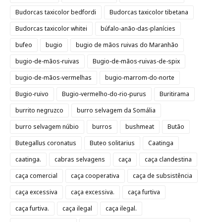
Budorcas taxicolor bedfordi
Budorcas taxicolor tibetana
Budorcas taxicolor whitei
búfalo-anão-das-planícies
bufeo
bugio
bugio de mãos ruivas do Maranhão
bugio-de-mãos-ruivas
Bugio-de-mãos-ruivas-de-spix
bugio-de-mãos-vermelhas
bugio-marrom-do-norte
Bugio-ruivo
Bugio-vermelho-do-rio-purus
Buritirama
burrito negruzco
burro selvagem da Somália
burro selvagem núbio
burros
bushmeat
Butão
Butegallus coronatus
Buteo solitarius
Caatinga
caatinga.
cabras selvagens
caça
caça clandestina
caça comercial
caça cooperativa
caça de subsistência
caça excessiva
caça excessiva.
caça furtiva
caça furtiva.
caça ilegal
caça ilegal.