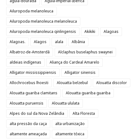
águia-dourada
Águia-imperial-Ibérica
Ailuropoda melanoleuca
Ailuropoda melanoleuca melanoleuca
Ailuropoda melanoleuca qinlingensis
Akikiki
Alagoas
Alagoas.
Alagos
alala
Albânia
Albatroz-de-Amsterdã
Alclaphus buselaphus swaynei
aldeias indígenas
Aliança do Cardeal Amarelo
Alligator mississippiensis
Alligator sinensis
Allochrocebus lhoesti
Alouatta belzebul
Alouatta discolor
Alouatta guariba clamitans
Alouatta guariba guariba
Alouatta puruensis
Alouatta ululata
Alpes do sul da Nova Zelândia
Alta Floresta
alta pressão da caça
alta urbanização
altamente ameaçada
altamente tóxica