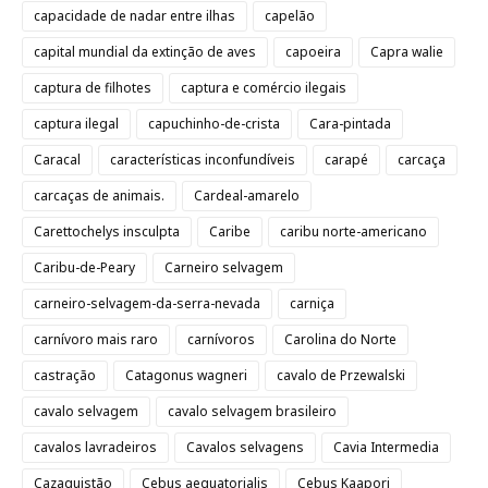
capacidade de nadar entre ilhas
capelão
capital mundial da extinção de aves
capoeira
Capra walie
captura de filhotes
captura e comércio ilegais
captura ilegal
capuchinho-de-crista
Cara-pintada
Caracal
características inconfundíveis
carapé
carcaça
carcaças de animais.
Cardeal-amarelo
Carettochelys insculpta
Caribe
caribu norte-americano
Caribu-de-Peary
Carneiro selvagem
carneiro-selvagem-da-serra-nevada
carniça
carnívoro mais raro
carnívoros
Carolina do Norte
castração
Catagonus wagneri
cavalo de Przewalski
cavalo selvagem
cavalo selvagem brasileiro
cavalos lavradeiros
Cavalos selvagens
Cavia Intermedia
Cazaquistão
Cebus aequatorialis
Cebus Kaapori