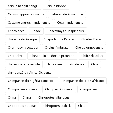
cervus hanglu hanglu
Cervus nippon
Cervus nippon taiouanus
cetáceo de água doce
Ceyx melanurus mindanensis
Ceyx mindanensis
Chaco seco
Chade
Chaetomys subspinosus
chapada do Araripe
Chapada dos Parecis
Charles Darwin
Charmosyna toxopei
Chelus fimbriata
Chelus orinocensis
Chernobyl.
Chevrotain de dorso prateado
Chifre da África
chifres de rinoceronte
chifres em formato de lira
Chile
chimpanzé-da-África-Ocidental
Chimpanzé-da-nigéria-camarões
chimpanzé-do-leste-africano
Chimpanzé-ocidental
Chimpanzé-oriental
chimpanzés
China
China.
Chiropotes albinasus
Chiropotes satanas
Chiropotes utahicki
Chita