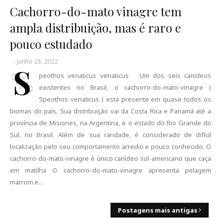
Cachorro-do-mato vinagre tem
ampla distribuição, mas é raro e
pouco estudado
-
Junho 28, 2022
S
peothos venaticus venaticus Um dos seis canídeos
existentes no Brasil, o cachorro-do-mato-vinagre (
Speothos venaticus ) está presente em quase todos os
biomas do país. Sua distribuição vai da Costa Rica e Panamá até a
província de Misiones, na Argentina, e o estado do Rio Grande do
Sul, no Brasil. Além de sua raridade, é considerado de difícil
localização pelo seu comportamento arredio e pouco conhecido. O
cachorro-do-mato-vinagre é único canídeo sul-americano que caça
em matilha O cachorro-do-mato-vinagre apresenta pelagem
marrom e…
Postagens mais antigas