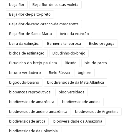
beija-flor
Beija-flor-de-costas-violeta
Beija-flor-de-peito-preto
Beija-flor-de-rabo-branco-de-margarette
Beija-flor-de-Santa-Marta
beira da extinção
beira da extinção.
Bernieria tenebrosa
Bicho-preguiça
bichos de estimação
Bicudinho-do-brejo
Bicudinho-do-brejo-paulista
Bicudo
bicudo-preto
bicudo-verdadeiro
Bielo-Rússia
bighorn
bigodudo-baiano
biiodiversidade da Mata Atlântica
biobancos reprodutivos
biodiversidade
biodiversidade amazônica
biodiversidade andina
biodiversidade andino-amazônica
biodiversidade Argentina
biodiversidade ártica
biodiversidade da Amazônia
biodiversidade da Colômbia.