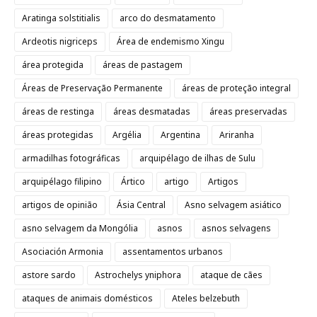
Aratinga solstitialis
arco do desmatamento
Ardeotis nigriceps
Área de endemismo Xingu
área protegida
áreas de pastagem
Áreas de Preservação Permanente
áreas de proteção integral
áreas de restinga
áreas desmatadas
áreas preservadas
áreas protegidas
Argélia
Argentina
Ariranha
armadilhas fotográficas
arquipélago de ilhas de Sulu
arquipélago filipino
Ártico
artigo
Artigos
artigos de opinião
Ásia Central
Asno selvagem asiático
asno selvagem da Mongólia
asnos
asnos selvagens
Asociación Armonia
assentamentos urbanos
astore sardo
Astrochelys yniphora
ataque de cães
ataques de animais domésticos
Ateles belzebuth