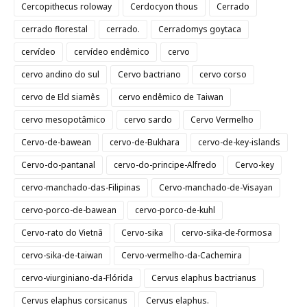
Cercopithecus roloway
Cerdocyon thous
Cerrado
cerrado florestal
cerrado.
Cerradomys goytaca
cervídeo
cervídeo endêmico
cervo
cervo andino do sul
Cervo bactriano
cervo corso
cervo de Eld siamês
cervo endêmico de Taiwan
cervo mesopotâmico
cervo sardo
Cervo Vermelho
Cervo-de-bawean
cervo-de-Bukhara
cervo-de-key-islands
Cervo-do-pantanal
cervo-do-principe-Alfredo
Cervo-key
cervo-manchado-das-Filipinas
Cervo-manchado-de-Visayan
cervo-porco-de-bawean
cervo-porco-de-kuhl
Cervo-rato do Vietnã
Cervo-sika
cervo-sika-de-formosa
cervo-sika-de-taiwan
Cervo-vermelho-da-Cachemira
cervo-viurginiano-da-Flórida
Cervus elaphus bactrianus
Cervus elaphus corsicanus
Cervus elaphus.