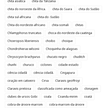
chita asiática
chita da Tânzania
chita do noroeste da África.
chita do Saara
chita do Sudão
chita sul-africana
chita-do -Sudão
Chita-do-nordeste-africano
chita-somali
chitas
Chlamyphorus truncatus
choca-do-nordeste-da-caatinga
Choeropsis liberiensis
choibo
choique
Chondrohierax wilsonii
Choquinha-de-alagoas
Chrysocyon brachyurus
chucuto negro
chuditch
chunhi
churuco
ciclones
cidade-estado
ciência cidadã
ciência cidadã.
Cingapura
ciração em cativeiro
Cirva
Claravis geoffroyi
Claravis pretiosa
classificada como ameaçada
clonagem
clubes de ursos Gobi
coala
Coandu-mirim
coatá
cobra-de-árvore-marrom
cobra-marrom-da-árvore