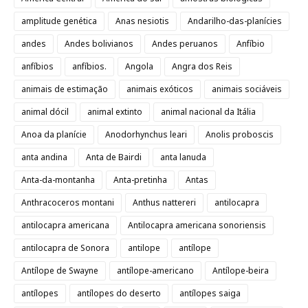
amplitude genética
Anas nesiotis
Andarilho-das-planícies
andes
Andes bolivianos
Andes peruanos
Anfíbio
anfíbios
anfíbios.
Angola
Angra dos Reis
animais de estimação
animais exóticos
animais sociáveis
animal dócil
animal extinto
animal nacional da Itália
Anoa da planície
Anodorhynchus leari
Anolis proboscis
anta andina
Anta de Bairdi
anta lanuda
Anta-da-montanha
Anta-pretinha
Antas
Anthracoceros montani
Anthus nattereri
antilocapra
antilocapra americana
Antilocapra americana sonoriensis
antilocapra de Sonora
antilope
antílope
Antílope de Swayne
antílope-americano
Antílope-beira
antílopes
antílopes do deserto
antílopes saiga