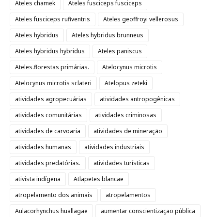
Ateles chamek
Ateles fusciceps fusciceps
Ateles fusciceps rufiventris
Ateles geoffroyi vellerosus
Ateles hybridus
Ateles hybridus brunneus
Ateles hybridus hybridus
Ateles paniscus
Ateles.florestas primárias.
Atelocynus microtis
Atelocynus microtis sclateri
Atelopus zeteki
atividades agropecuárias
atividades antropogênicas
atividades comunitárias
atividades criminosas
atividades de carvoaria
atividades de mineração
atividades humanas
atividades industriais
atividades predatórias.
atividades turísticas
ativista indígena
Atlapetes blancae
atropelamento dos animais
atropelamentos
Aulacorhynchus huallagae
aumentar conscientização pública