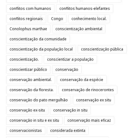
conflitos com humanos
conflitos humanos-elefantes
conflitos regionais
Congo
conhecimento local.
Conolophus marthae
conscientização ambiental
conscientização da comunidade
conscientização da população local
conscientização pública
conscientização.
conscientizar a população
conscientizar público
conservação
conservação ambiental.
conservação da espécie
conservação da floresta.
conservação de rinocerontes
conservação do pato mergulhão
conservação ex situ
conservação ex-situ
conservação in situ
conservação in situ e ex situ
conservação mais eficaz
conservacionistas
considerada extinta