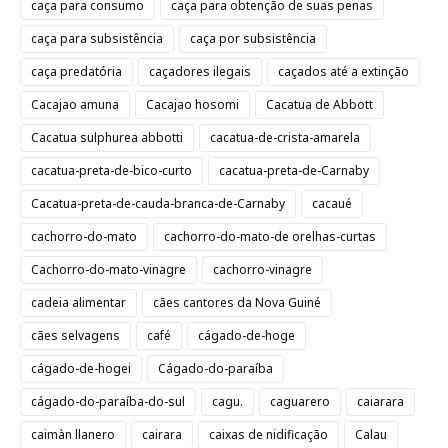
caça para consumo
caça para obtenção de suas penas
caça para subsistência
caça por subsistência
caça predatória
caçadores ilegais
caçados até a extinção
Cacajao amuna
Cacajao hosomi
Cacatua de Abbott
Cacatua sulphurea abbotti
cacatua-de-crista-amarela
cacatua-preta-de-bico-curto
cacatua-preta-de-Carnaby
Cacatua-preta-de-cauda-branca-de-Carnaby
cacaué
cachorro-do-mato
cachorro-do-mato-de orelhas-curtas
Cachorro-do-mato-vinagre
cachorro-vinagre
cadeia alimentar
cães cantores da Nova Guiné
cães selvagens
café
cágado-de-hoge
cágado-de-hogei
Cágado-do-paraíba
cágado-do-paraíba-do-sul
cagu.
caguarero
caiarara
caimàn llanero
cairara
caixas de nidificação
Calau