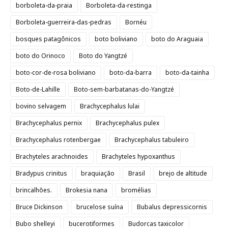
borboleta-da-praia
Borboleta-da-restinga
Borboleta-guerreira-das-pedras
Bornéu
bosques patagônicos
boto boliviano
boto do Araguaia
boto do Orinoco
Boto do Yangtzé
boto-cor-de-rosa boliviano
boto-da-barra
boto-da-tainha
Boto-de-Lahille
Boto-sem-barbatanas-do-Yangtzé
bovino selvagem
Brachycephalus lulai
Brachycephalus pernix
Brachycephalus pulex
Brachycephalus rotenbergae
Brachycephalus tabuleiro
Brachyteles arachnoides
Brachyteles hypoxanthus
Bradypus crinitus
braquiação
Brasil
brejo de altitude
brincalhões.
Brokesia nana
bromélias
Bruce Dickinson
brucelose suína
Bubalus depressicornis
Bubo shelleyi
bucerotiformes
Budorcas taxicolor