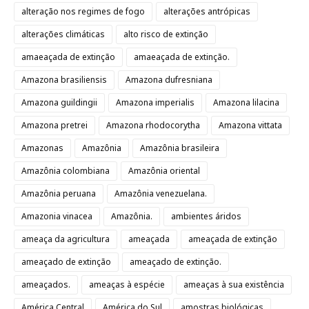
alteração nos regimes de fogo
alterações antrópicas
alterações climáticas
alto risco de extinção
amaeaçada de extinção
amaeaçada de extinção.
Amazona brasiliensis
Amazona dufresniana
Amazona guildingii
Amazona imperialis
Amazona lilacina
Amazona pretrei
Amazona rhodocorytha
Amazona vittata
Amazonas
Amazônia
Amazônia brasileira
Amazônia colombiana
Amazônia oriental
Amazônia peruana
Amazônia venezuelana.
Amazonia vinacea
Amazônia.
ambientes áridos
ameaça da agricultura
ameaçada
ameaçada de extinção
ameaçado de extinção
ameaçado de extinção.
ameaçados.
ameaças à espécie
ameaças à sua existência
América Central
América do Sul
amostras biológicas