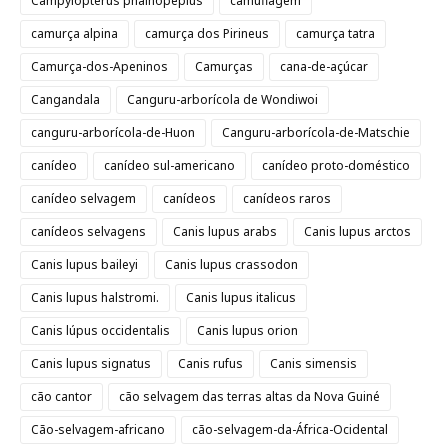
Campylopterus phainopeplus
camuflagem
camurça alpina
camurça dos Pirineus
camurça tatra
Camurça-dos-Apeninos
Camurças
cana-de-açúcar
Cangandala
Canguru-arborícola de Wondiwoi
canguru-arborícola-de-Huon
Canguru-arborícola-de-Matschie
canídeo
canídeo sul-americano
canídeo proto-doméstico
canídeo selvagem
canídeos
canídeos raros
canídeos selvagens
Canis lupus arabs
Canis lupus arctos
Canis lupus baileyi
Canis lupus crassodon
Canis lupus halstromi.
Canis lupus italicus
Canis lúpus occidentalis
Canis lupus orion
Canis lupus signatus
Canis rufus
Canis simensis
cão cantor
cão selvagem das terras altas da Nova Guiné
Cão-selvagem-africano
cão-selvagem-da-África-Ocidental