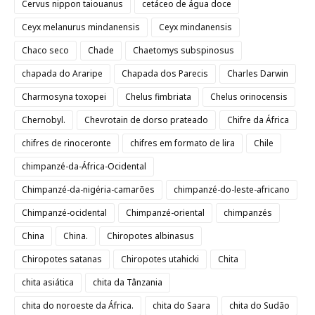
Cervus nippon taiouanus
cetáceo de água doce
Ceyx melanurus mindanensis
Ceyx mindanensis
Chaco seco
Chade
Chaetomys subspinosus
chapada do Araripe
Chapada dos Parecis
Charles Darwin
Charmosyna toxopei
Chelus fimbriata
Chelus orinocensis
Chernobyl.
Chevrotain de dorso prateado
Chifre da África
chifres de rinoceronte
chifres em formato de lira
Chile
chimpanzé-da-África-Ocidental
Chimpanzé-da-nigéria-camarões
chimpanzé-do-leste-africano
Chimpanzé-ocidental
Chimpanzé-oriental
chimpanzés
China
China.
Chiropotes albinasus
Chiropotes satanas
Chiropotes utahicki
Chita
chita asiática
chita da Tânzania
chita do noroeste da África.
chita do Saara
chita do Sudão