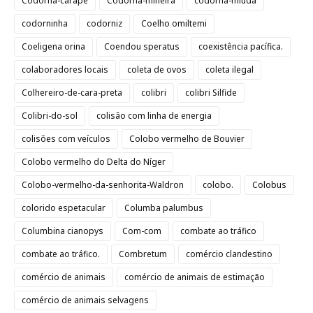
Codorna-carapé
Codorna-mineira
codorna-miúda
codorninha
codorniz
Coelho omiltemi
Coeligena orina
Coendou speratus
coexistência pacífica.
colaboradores locais
coleta de ovos
coleta ilegal
Colhereiro-de-cara-preta
colibri
colibri Silfide
Colibri-do-sol
colisão com linha de energia
colisões com veículos
Colobo vermelho de Bouvier
Colobo vermelho do Delta do Níger
Colobo-vermelho-da-senhorita-Waldron
colobo.
Colobus
colorido espetacular
Columba palumbus
Columbina cianopys
Com-com
combate ao tráfico
combate ao tráfico.
Combretum
comércio clandestino
comércio de animais
comércio de animais de estimação
comércio de animais selvagens