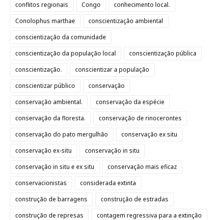
conflitos regionais
Congo
conhecimento local.
Conolophus marthae
conscientização ambiental
conscientização da comunidade
conscientização da população local
conscientização pública
conscientização.
conscientizar a população
conscientizar público
conservação
conservação ambiental.
conservação da espécie
conservação da floresta.
conservação de rinocerontes
conservação do pato mergulhão
conservação ex situ
conservação ex-situ
conservação in situ
conservação in situ e ex situ
conservação mais eficaz
conservacionistas
considerada extinta
construção de barragens
construção de estradas
construção de represas
contagem regressiva para a extinção