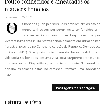
Pouco conhecidos e ameaçados os
macacos bonobos
-
Fevereiro 26, 2022
O
s bonobos ( Pan paniscus ) dos grandes símios são os
menos conhecidos, por serem muito confundidos com
os chimpanzés comuns ( Pan troglodytes ) e por
viverem numa área muito restrita sendo somente encontrados nas
florestas ao sul do rio Congo, no coração da República Democrática
do Congo (RDC). O comportamento sexual dos bonobos define sua
vida social Os bonobos tem uma vida social surpreendente e única
no reino animal. São pacíficos, cooperativos e gentis. Na sociedade
bonobo as fêmeas estão no comando- formam uma sociedade
matri…
Postagens mais antigas
Leitura De Livro