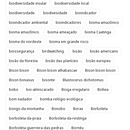
biodiversidade insular
biodiversidade local.
biodiversidade.
biodivesidade
bioindicador
bioindicador ambiental
bioindicadores
bioma amazônico
bioma amazônico.
bioma ameaçado
bioma Caatinga
bioma do nordeste
bioma em grande risco
biossegurança
birdwatching.
bisão
bisão americano
bisão da floresta
bisão das planícies
bisão europeu
Bison bison
Bison bison athabascae
Bison bison bison
Bison bonasus
bisonte
Blastocerus dichotomus
bobo
boi-almiscarado
Boiga irregularis
Bolívia
bom nadador
bomba-relógio ecológica
bongo-da-montanha
Bonobo
Borax
Borboleta
borboleta-da-praia
Borboleta-da-restinga
Borboleta-guerreira-das-pedras
Bornéu