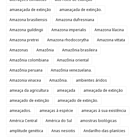
amaeaçada de extinção
amaeaçada de extinção.
Amazona brasiliensis
Amazona dufresniana
Amazona guildingii
Amazona imperialis
Amazona lilacina
Amazona pretrei
Amazona rhodocorytha
Amazona vittata
Amazonas
Amazônia
Amazônia brasileira
Amazônia colombiana
Amazônia oriental
Amazônia peruana
Amazônia venezuelana.
Amazonia vinacea
Amazônia.
ambientes áridos
ameaça da agricultura
ameaçada
ameaçada de extinção
ameaçado de extinção
ameaçado de extinção.
ameaçados.
ameaças à espécie
ameaças à sua existência
América Central
América do Sul
amostras biológicas
amplitude genética
Anas nesiotis
Andarilho-das-planícies