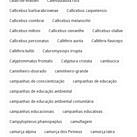
calau-de-Walden
Calendulauda rufa
Callicebus barbarabrownae
Callicebus caquetensis
Callicebus coimbrai
Callicebus melanochir
Callicebus miltoni
Callicebus oenanthe
Callicebus olallae
Callicebus personatus
Callithrix aurita
Callithrix flaviceps
Callithrix kuhlii
Caluromysiops irrupta
Calyptommatus frontalis
Calyptura cristata
cambucica
Caminheiro-dourado
caminheiro-grande
campanhas de conscientização
campanhas de educação
campanhas de educação ambiental
campanhas de educação ambiental comunitária
campanhas educacionais
campanhas educativas
Campylopterus phainopeplus
camuflagem
camurça alpina
camurça dos Pirineus
camurça tatra