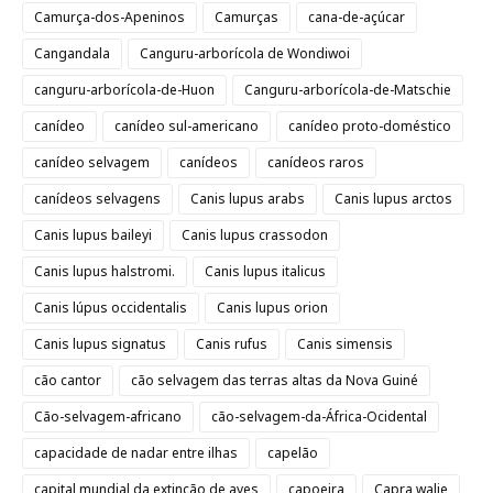
Camurça-dos-Apeninos
Camurças
cana-de-açúcar
Cangandala
Canguru-arborícola de Wondiwoi
canguru-arborícola-de-Huon
Canguru-arborícola-de-Matschie
canídeo
canídeo sul-americano
canídeo proto-doméstico
canídeo selvagem
canídeos
canídeos raros
canídeos selvagens
Canis lupus arabs
Canis lupus arctos
Canis lupus baileyi
Canis lupus crassodon
Canis lupus halstromi.
Canis lupus italicus
Canis lúpus occidentalis
Canis lupus orion
Canis lupus signatus
Canis rufus
Canis simensis
cão cantor
cão selvagem das terras altas da Nova Guiné
Cão-selvagem-africano
cão-selvagem-da-África-Ocidental
capacidade de nadar entre ilhas
capelão
capital mundial da extinção de aves
capoeira
Capra walie