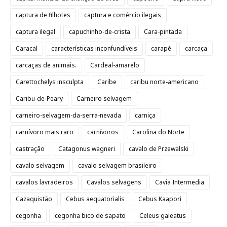
captura de filhotes
captura e comércio ilegais
captura ilegal
capuchinho-de-crista
Cara-pintada
Caracal
características inconfundíveis
carapé
carcaça
carcaças de animais.
Cardeal-amarelo
Carettochelys insculpta
Caribe
caribu norte-americano
Caribu-de-Peary
Carneiro selvagem
carneiro-selvagem-da-serra-nevada
carniça
carnívoro mais raro
carnívoros
Carolina do Norte
castração
Catagonus wagneri
cavalo de Przewalski
cavalo selvagem
cavalo selvagem brasileiro
cavalos lavradeiros
Cavalos selvagens
Cavia Intermedia
Cazaquistão
Cebus aequatorialis
Cebus Kaapori
cegonha
cegonha bico de sapato
Celeus galeatus