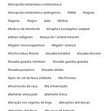
Ailuropoda melanoleuca melanoleuca
Ailuropoda melanoleuca qinlingensis
Akikiki
Alagoas
Alagoas.
Alagos
alala
Albânia
Albatroz-de-Amsterdã
Alclaphus buselaphus swaynei
aldeias indígenas
Aliança do Cardeal Amarelo
Alligator mississippiensis
Alligator sinensis
Allochrocebus lhoesti
Alouatta belzebul
Alouatta discolor
Alouatta guariba clamitans
Alouatta guariba guariba
Alouatta puruensis
Alouatta ululata
Alpes do sul da Nova Zelândia
Alta Floresta
alta pressão da caça
alta urbanização
altamente ameaçada
altamente tóxica
alteração nos regimes de fogo
alterações antrópicas
alterações climáticas
alto risco de extinção