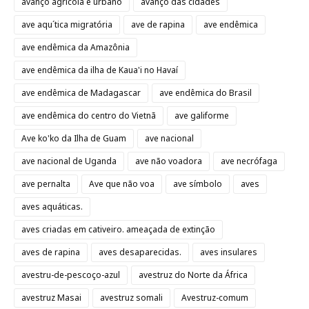
avanço agrícola e urbano
avanço das cidades
ave aqu´tica migratória
ave de rapina
ave endêmica
ave endêmica da Amazônia
ave endêmica da ilha de Kaua'i no Havaí
ave endêmica de Madagascar
ave endêmica do Brasil
ave endêmica do centro do Vietnã
ave galiforme
Ave ko'ko da Ilha de Guam
ave nacional
ave nacional de Uganda
ave não voadora
ave necrófaga
ave pernalta
Ave que não voa
ave símbolo
aves
aves aquáticas.
aves criadas em cativeiro. ameaçada de extinção
aves de rapina
aves desaparecidas.
aves insulares
avestru-de-pescoço-azul
avestruz do Norte da África
avestruz Masai
avestruz somali
Avestruz-comum