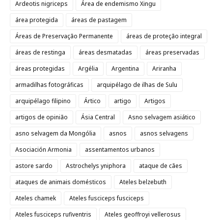
Ardeotis nigriceps
Área de endemismo Xingu
área protegida
áreas de pastagem
Áreas de Preservação Permanente
áreas de proteção integral
áreas de restinga
áreas desmatadas
áreas preservadas
áreas protegidas
Argélia
Argentina
Ariranha
armadilhas fotográficas
arquipélago de ilhas de Sulu
arquipélago filipino
Ártico
artigo
Artigos
artigos de opinião
Ásia Central
Asno selvagem asiático
asno selvagem da Mongólia
asnos
asnos selvagens
Asociación Armonia
assentamentos urbanos
astore sardo
Astrochelys yniphora
ataque de cães
ataques de animais domésticos
Ateles belzebuth
Ateles chamek
Ateles fusciceps fusciceps
Ateles fusciceps rufiventris
Ateles geoffroyi vellerosus