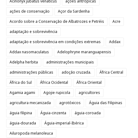
Acinonyx jubatus venaticus
ações antrópicas
ações de conservação
Açor da Sardenha
Acordo sobre a Conservação de Albatrozes e Petréis
Acre
adaptação e sobrevivência
adaptação e sobrevivência em condições extremas
Addax
Addax nasomaculatus
Adelophryne maranguapensis
Adelpha herbita
administrações municipais
administrações públicas
adoção cruzada.
África Central
África do Sul
África Ocidental
África Oriental
Agamia agami
Agojie rupicola
agricultores
agricultura mecanizada
agrotóxicos
Águia das Filipinas
águia filipina
Águia-cinzenta
águia-coroada
águia-dourada
Águia-imperial-Ibérica
Ailuropoda melanoleuca