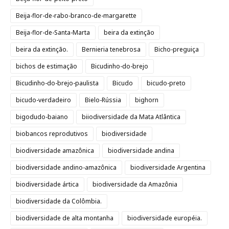
Beija-flor-de-rabo-branco-de-margarette
Beija-flor-de-Santa-Marta
beira da extinção
beira da extinção.
Bernieria tenebrosa
Bicho-preguiça
bichos de estimação
Bicudinho-do-brejo
Bicudinho-do-brejo-paulista
Bicudo
bicudo-preto
bicudo-verdadeiro
Bielo-Rússia
bighorn
bigodudo-baiano
biiodiversidade da Mata Atlântica
biobancos reprodutivos
biodiversidade
biodiversidade amazônica
biodiversidade andina
biodiversidade andino-amazônica
biodiversidade Argentina
biodiversidade ártica
biodiversidade da Amazônia
biodiversidade da Colômbia.
biodiversidade de alta montanha
biodiversidade européia.