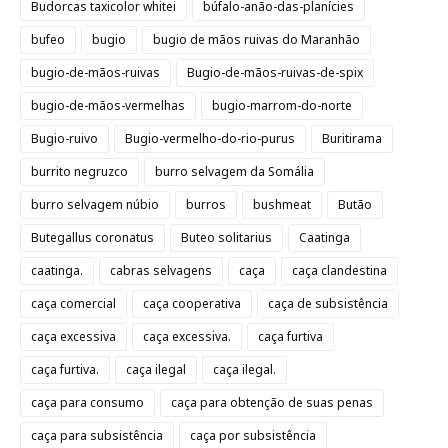
Budorcas taxicolor whitei
búfalo-anão-das-planícies
bufeo
bugio
bugio de mãos ruivas do Maranhão
bugio-de-mãos-ruivas
Bugio-de-mãos-ruivas-de-spix
bugio-de-mãos-vermelhas
bugio-marrom-do-norte
Bugio-ruivo
Bugio-vermelho-do-rio-purus
Buritirama
burrito negruzco
burro selvagem da Somália
burro selvagem núbio
burros
bushmeat
Butão
Butegallus coronatus
Buteo solitarius
Caatinga
caatinga.
cabras selvagens
caça
caça clandestina
caça comercial
caça cooperativa
caça de subsistência
caça excessiva
caça excessiva.
caça furtiva
caça furtiva.
caça ilegal
caça ilegal.
caça para consumo
caça para obtenção de suas penas
caça para subsistência
caça por subsistência