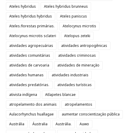
Ateles hybridus
Ateles hybridus brunneus
Ateles hybridus hybridus
Ateles paniscus
Ateles.florestas primárias.
Atelocynus microtis
Atelocynus microtis sclateri
Atelopus zeteki
atividades agropecuárias
atividades antropogênicas
atividades comunitárias
atividades criminosas
atividades de carvoaria
atividades de mineração
atividades humanas
atividades industriais
atividades predatórias.
atividades turísticas
ativista indígena
Atlapetes blancae
atropelamento dos animais
atropelamentos
Aulacorhynchus huallagae
aumentar conscientização pública
Austrália
Áustralia
Austrália.
Auwo