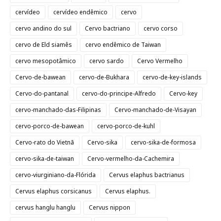
cervídeo
cervídeo endêmico
cervo
cervo andino do sul
Cervo bactriano
cervo corso
cervo de Eld siamês
cervo endêmico de Taiwan
cervo mesopotâmico
cervo sardo
Cervo Vermelho
Cervo-de-bawean
cervo-de-Bukhara
cervo-de-key-islands
Cervo-do-pantanal
cervo-do-principe-Alfredo
Cervo-key
cervo-manchado-das-Filipinas
Cervo-manchado-de-Visayan
cervo-porco-de-bawean
cervo-porco-de-kuhl
Cervo-rato do Vietnã
Cervo-sika
cervo-sika-de-formosa
cervo-sika-de-taiwan
Cervo-vermelho-da-Cachemira
cervo-viurginiano-da-Flórida
Cervus elaphus bactrianus
Cervus elaphus corsicanus
Cervus elaphus.
cervus hanglu hanglu
Cervus nippon