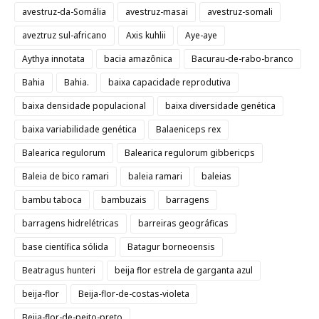
avestruz-da-Somália
avestruz-masai
avestruz-somali
aveztruz sul-africano
Axis kuhlii
Aye-aye
Aythya innotata
bacia amazônica
Bacurau-de-rabo-branco
Bahia
Bahia.
baixa capacidade reprodutiva
baixa densidade populacional
baixa diversidade genética
baixa variabilidade genética
Balaeniceps rex
Balearica regulorum
Balearica regulorum gibbericps
Baleia de bico ramari
baleia ramari
baleias
bambu taboca
bambuzais
barragens
barragens hidrelétricas
barreiras geográficas
base científica sólida
Batagur borneoensis
Beatragus hunteri
beija flor estrela de garganta azul
beija-flor
Beija-flor-de-costas-violeta
Beija-flor-de-peito-preto