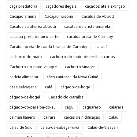
caça predatória
caçadores ilegais
caçados até a extinção
Cacajao amuna
Cacajao hosomi
Cacatua de Abbott
Cacatua sulphurea abbotti
cacatua-de-crista-amarela
cacatua-preta-de-bico-curto
cacatua-preta-de-Carnaby
Cacatua-preta-de-cauda-branca-de-Carnaby
cacaué
cachorro-do-mato
cachorro-do-mato-de orelhas-curtas
Cachorro-do-mato-vinagre
cachorro-vinagre
cadeia alimentar
cães cantores da Nova Guiné
cães selvagens
café
cágado-de-hoge
cágado-de-hogei
Cágado-do-paraíba
cágado-do-paraíba-do-sul
cagu.
caguarero
caiarara
caimàn llanero
cairara
caixas de nidificação
Calau
calau de Sulu
calau-de-cabeça-ruiva
Calau-de-Visayan