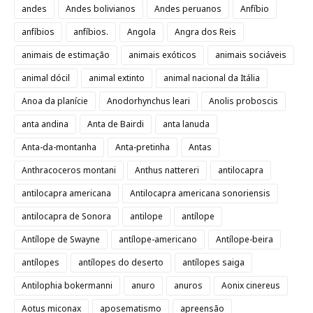
andes
Andes bolivianos
Andes peruanos
Anfíbio
anfíbios
anfíbios.
Angola
Angra dos Reis
animais de estimação
animais exóticos
animais sociáveis
animal dócil
animal extinto
animal nacional da Itália
Anoa da planície
Anodorhynchus leari
Anolis proboscis
anta andina
Anta de Bairdi
anta lanuda
Anta-da-montanha
Anta-pretinha
Antas
Anthracoceros montani
Anthus nattereri
antilocapra
antilocapra americana
Antilocapra americana sonoriensis
antilocapra de Sonora
antilope
antílope
Antílope de Swayne
antílope-americano
Antílope-beira
antílopes
antílopes do deserto
antílopes saiga
Antilophia bokermanni
anuro
anuros
Aonix cinereus
Aotus miconax
aposematismo
apreensão