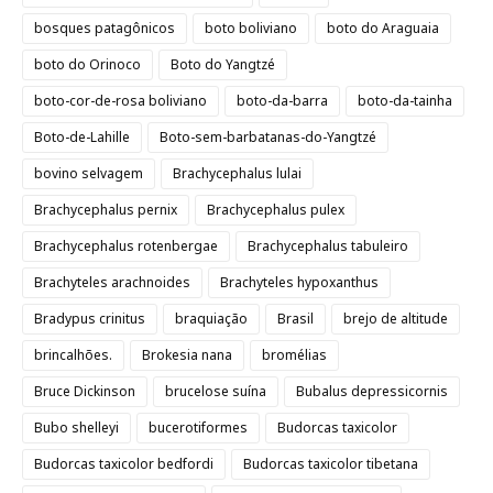
bosques patagônicos
boto boliviano
boto do Araguaia
boto do Orinoco
Boto do Yangtzé
boto-cor-de-rosa boliviano
boto-da-barra
boto-da-tainha
Boto-de-Lahille
Boto-sem-barbatanas-do-Yangtzé
bovino selvagem
Brachycephalus lulai
Brachycephalus pernix
Brachycephalus pulex
Brachycephalus rotenbergae
Brachycephalus tabuleiro
Brachyteles arachnoides
Brachyteles hypoxanthus
Bradypus crinitus
braquiação
Brasil
brejo de altitude
brincalhões.
Brokesia nana
bromélias
Bruce Dickinson
brucelose suína
Bubalus depressicornis
Bubo shelleyi
bucerotiformes
Budorcas taxicolor
Budorcas taxicolor bedfordi
Budorcas taxicolor tibetana