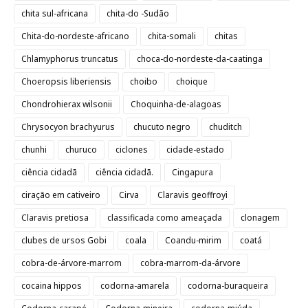
chita sul-africana
chita-do -Sudão
Chita-do-nordeste-africano
chita-somali
chitas
Chlamyphorus truncatus
choca-do-nordeste-da-caatinga
Choeropsis liberiensis
choibo
choique
Chondrohierax wilsonii
Choquinha-de-alagoas
Chrysocyon brachyurus
chucuto negro
chuditch
chunhi
churuco
ciclones
cidade-estado
ciência cidadã
ciência cidadã.
Cingapura
ciração em cativeiro
Cirva
Claravis geoffroyi
Claravis pretiosa
classificada como ameaçada
clonagem
clubes de ursos Gobi
coala
Coandu-mirim
coatá
cobra-de-árvore-marrom
cobra-marrom-da-árvore
cocaina hippos
codorna-amarela
codorna-buraqueira