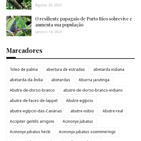
Agosto 29, 2023
O resiliente papagaio de Porto Rico sobrevive e
aumenta sua população
Janeiro 14, 2023
Marcadores
´loleo de palma
abertura de estradas
abetarda indiana
abetarda-da-Índia
abetardas
Aburria jacutinga
Abutre-de-dorso-branco
abutre-de-dorso-branco-indiano
abutre-de-faces-de-lappet
Abutre-egípcio
abutre-egípcio-das-Canárias
abutre-núbio
Abutre-real
Accipiter gentils arrigoni
Acinonyx jubatus
Acinonyx jubatus hecki
Acinonyx jubatus soemmeringii