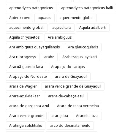
aptenodytes patagonicus
aptenodytes patagonicus halli
Apterix rowi
aquasis
aquecimento global
aquecimento global.
aquicultura
Aquila adalberti
Aquila chrysaetos
Ara ambiguus
Ara ambiguus guayaquilensis
Ara glaucogularis
Ara rubrogenys
arabe
Arabitragus jayakari
Aracuã-guarda-faca
Arapaçu-do-carajás
Arapaçu-do-Nordeste
arara de Guayaquil
arara de Wagler
arara verde grande de Guayaquil
Arara-azul-de-lear
arara-de-cabeça-azul
arara-de-garganta-azul
Arara-de-testa-vermelha
Arara-verde-grande
ararajuba
Ararinha-azul
Aratinga solstitialis
arco do desmatamento