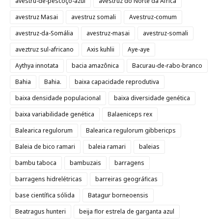
avestru-de-pescoço-azul
avestruz do Norte da África
avestruz Masai
avestruz somali
Avestruz-comum
avestruz-da-Somália
avestruz-masai
avestruz-somali
aveztruz sul-africano
Axis kuhlii
Aye-aye
Aythya innotata
bacia amazônica
Bacurau-de-rabo-branco
Bahia
Bahia.
baixa capacidade reprodutiva
baixa densidade populacional
baixa diversidade genética
baixa variabilidade genética
Balaeniceps rex
Balearica regulorum
Balearica regulorum gibbericps
Baleia de bico ramari
baleia ramari
baleias
bambu taboca
bambuzais
barragens
barragens hidrelétricas
barreiras geográficas
base científica sólida
Batagur borneoensis
Beatragus hunteri
beija flor estrela de garganta azul