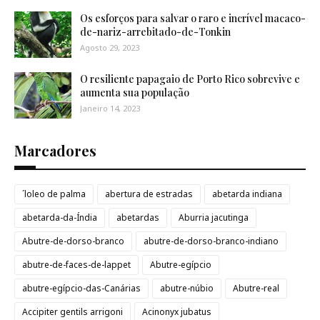
Os esforços para salvar o raro e incrível macaco-
de-nariz-arrebitado-de-Tonkin
Agosto 29, 2023
O resiliente papagaio de Porto Rico sobrevive e
aumenta sua população
Janeiro 14, 2023
Marcadores
´loleo de palma
abertura de estradas
abetarda indiana
abetarda-da-Índia
abetardas
Aburria jacutinga
Abutre-de-dorso-branco
abutre-de-dorso-branco-indiano
abutre-de-faces-de-lappet
Abutre-egípcio
abutre-egípcio-das-Canárias
abutre-núbio
Abutre-real
Accipiter gentils arrigoni
Acinonyx jubatus