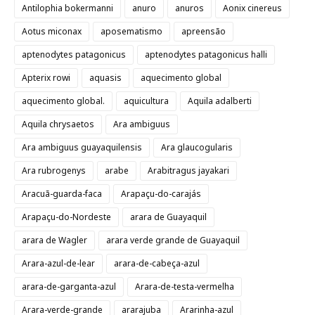
Antilophia bokermanni
anuro
anuros
Aonix cinereus
Aotus miconax
aposematismo
apreensão
aptenodytes patagonicus
aptenodytes patagonicus halli
Apterix rowi
aquasis
aquecimento global
aquecimento global.
aquicultura
Aquila adalberti
Aquila chrysaetos
Ara ambiguus
Ara ambiguus guayaquilensis
Ara glaucogularis
Ara rubrogenys
arabe
Arabitragus jayakari
Aracuã-guarda-faca
Arapaçu-do-carajás
Arapaçu-do-Nordeste
arara de Guayaquil
arara de Wagler
arara verde grande de Guayaquil
Arara-azul-de-lear
arara-de-cabeça-azul
arara-de-garganta-azul
Arara-de-testa-vermelha
Arara-verde-grande
ararajuba
Ararinha-azul