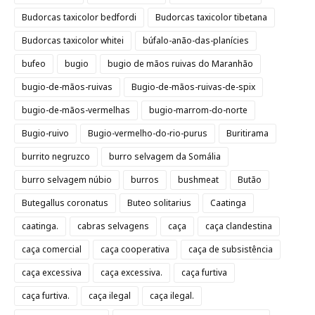
Budorcas taxicolor bedfordi
Budorcas taxicolor tibetana
Budorcas taxicolor whitei
búfalo-anão-das-planícies
bufeo
bugio
bugio de mãos ruivas do Maranhão
bugio-de-mãos-ruivas
Bugio-de-mãos-ruivas-de-spix
bugio-de-mãos-vermelhas
bugio-marrom-do-norte
Bugio-ruivo
Bugio-vermelho-do-rio-purus
Buritirama
burrito negruzco
burro selvagem da Somália
burro selvagem núbio
burros
bushmeat
Butão
Butegallus coronatus
Buteo solitarius
Caatinga
caatinga.
cabras selvagens
caça
caça clandestina
caça comercial
caça cooperativa
caça de subsistência
caça excessiva
caça excessiva.
caça furtiva
caça furtiva.
caça ilegal
caça ilegal.