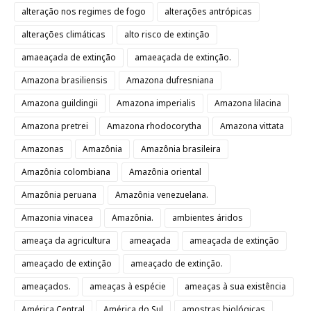
alteração nos regimes de fogo
alterações antrópicas
alterações climáticas
alto risco de extinção
amaeaçada de extinção
amaeaçada de extinção.
Amazona brasiliensis
Amazona dufresniana
Amazona guildingii
Amazona imperialis
Amazona lilacina
Amazona pretrei
Amazona rhodocorytha
Amazona vittata
Amazonas
Amazônia
Amazônia brasileira
Amazônia colombiana
Amazônia oriental
Amazônia peruana
Amazônia venezuelana.
Amazonia vinacea
Amazônia.
ambientes áridos
ameaça da agricultura
ameaçada
ameaçada de extinção
ameaçado de extinção
ameaçado de extinção.
ameaçados.
ameaças à espécie
ameaças à sua existência
América Central
América do Sul
amostras biológicas