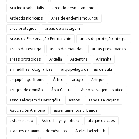
Aratinga solstitialis
arco do desmatamento
Ardeotis nigriceps
Área de endemismo Xingu
área protegida
áreas de pastagem
Áreas de Preservação Permanente
áreas de proteção integral
áreas de restinga
áreas desmatadas
áreas preservadas
áreas protegidas
Argélia
Argentina
Ariranha
armadilhas fotográficas
arquipélago de ilhas de Sulu
arquipélago filipino
Ártico
artigo
Artigos
artigos de opinião
Ásia Central
Asno selvagem asiático
asno selvagem da Mongólia
asnos
asnos selvagens
Asociación Armonia
assentamentos urbanos
astore sardo
Astrochelys yniphora
ataque de cães
ataques de animais domésticos
Ateles belzebuth