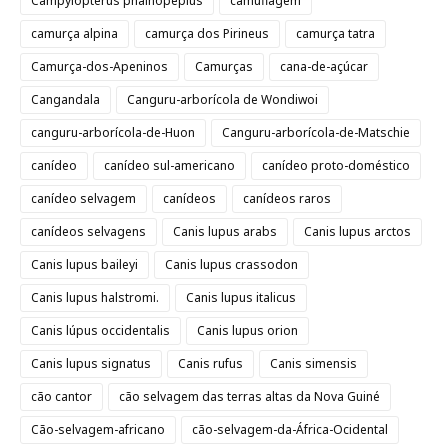
Campylopterus phainopeplus
camuflagem
camurça alpina
camurça dos Pirineus
camurça tatra
Camurça-dos-Apeninos
Camurças
cana-de-açúcar
Cangandala
Canguru-arborícola de Wondiwoi
canguru-arborícola-de-Huon
Canguru-arborícola-de-Matschie
canídeo
canídeo sul-americano
canídeo proto-doméstico
canídeo selvagem
canídeos
canídeos raros
canídeos selvagens
Canis lupus arabs
Canis lupus arctos
Canis lupus baileyi
Canis lupus crassodon
Canis lupus halstromi.
Canis lupus italicus
Canis lúpus occidentalis
Canis lupus orion
Canis lupus signatus
Canis rufus
Canis simensis
cão cantor
cão selvagem das terras altas da Nova Guiné
Cão-selvagem-africano
cão-selvagem-da-África-Ocidental