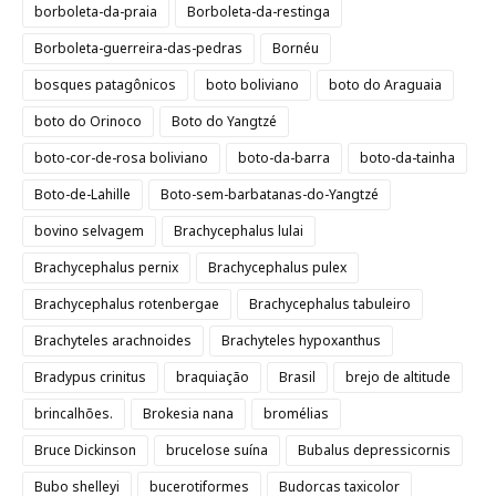
borboleta-da-praia
Borboleta-da-restinga
Borboleta-guerreira-das-pedras
Bornéu
bosques patagônicos
boto boliviano
boto do Araguaia
boto do Orinoco
Boto do Yangtzé
boto-cor-de-rosa boliviano
boto-da-barra
boto-da-tainha
Boto-de-Lahille
Boto-sem-barbatanas-do-Yangtzé
bovino selvagem
Brachycephalus lulai
Brachycephalus pernix
Brachycephalus pulex
Brachycephalus rotenbergae
Brachycephalus tabuleiro
Brachyteles arachnoides
Brachyteles hypoxanthus
Bradypus crinitus
braquiação
Brasil
brejo de altitude
brincalhões.
Brokesia nana
bromélias
Bruce Dickinson
brucelose suína
Bubalus depressicornis
Bubo shelleyi
bucerotiformes
Budorcas taxicolor