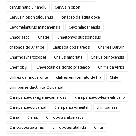
cervus hanglu hanglu
Cervus nippon
Cervus nippon taiouanus
cetáceo de água doce
Ceyx melanurus mindanensis
Ceyx mindanensis
Chaco seco
Chade
Chaetomys subspinosus
chapada do Araripe
Chapada dos Parecis
Charles Darwin
Charmosyna toxopei
Chelus fimbriata
Chelus orinocensis
Chernobyl.
Chevrotain de dorso prateado
Chifre da África
chifres de rinoceronte
chifres em formato de lira
Chile
chimpanzé-da-África-Ocidental
Chimpanzé-da-nigéria-camarões
chimpanzé-do-leste-africano
Chimpanzé-ocidental
Chimpanzé-oriental
chimpanzés
China
China.
Chiropotes albinasus
Chiropotes satanas
Chiropotes utahicki
Chita