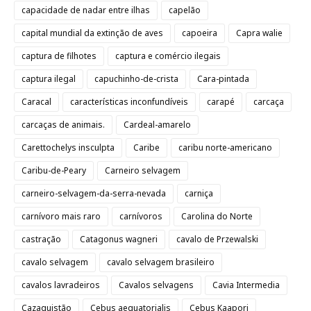
capacidade de nadar entre ilhas
capelão
capital mundial da extinção de aves
capoeira
Capra walie
captura de filhotes
captura e comércio ilegais
captura ilegal
capuchinho-de-crista
Cara-pintada
Caracal
características inconfundíveis
carapé
carcaça
carcaças de animais.
Cardeal-amarelo
Carettochelys insculpta
Caribe
caribu norte-americano
Caribu-de-Peary
Carneiro selvagem
carneiro-selvagem-da-serra-nevada
carniça
carnívoro mais raro
carnívoros
Carolina do Norte
castração
Catagonus wagneri
cavalo de Przewalski
cavalo selvagem
cavalo selvagem brasileiro
cavalos lavradeiros
Cavalos selvagens
Cavia Intermedia
Cazaquistão
Cebus aequatorialis
Cebus Kaapori