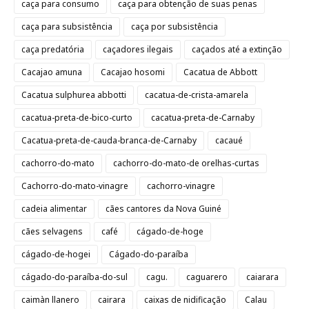
caça para consumo
caça para obtenção de suas penas
caça para subsistência
caça por subsistência
caça predatória
caçadores ilegais
caçados até a extinção
Cacajao amuna
Cacajao hosomi
Cacatua de Abbott
Cacatua sulphurea abbotti
cacatua-de-crista-amarela
cacatua-preta-de-bico-curto
cacatua-preta-de-Carnaby
Cacatua-preta-de-cauda-branca-de-Carnaby
cacaué
cachorro-do-mato
cachorro-do-mato-de orelhas-curtas
Cachorro-do-mato-vinagre
cachorro-vinagre
cadeia alimentar
cães cantores da Nova Guiné
cães selvagens
café
cágado-de-hoge
cágado-de-hogei
Cágado-do-paraíba
cágado-do-paraíba-do-sul
cagu.
caguarero
caiarara
caimàn llanero
cairara
caixas de nidificação
Calau