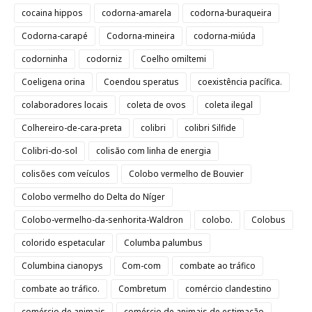
cocaina hippos
codorna-amarela
codorna-buraqueira
Codorna-carapé
Codorna-mineira
codorna-miúda
codorninha
codorniz
Coelho omiltemi
Coeligena orina
Coendou speratus
coexistência pacífica.
colaboradores locais
coleta de ovos
coleta ilegal
Colhereiro-de-cara-preta
colibri
colibri Silfide
Colibri-do-sol
colisão com linha de energia
colisões com veículos
Colobo vermelho de Bouvier
Colobo vermelho do Delta do Níger
Colobo-vermelho-da-senhorita-Waldron
colobo.
Colobus
colorido espetacular
Columba palumbus
Columbina cianopys
Com-com
combate ao tráfico
combate ao tráfico.
Combretum
comércio clandestino
comércio de animais
comércio de animais de estimação