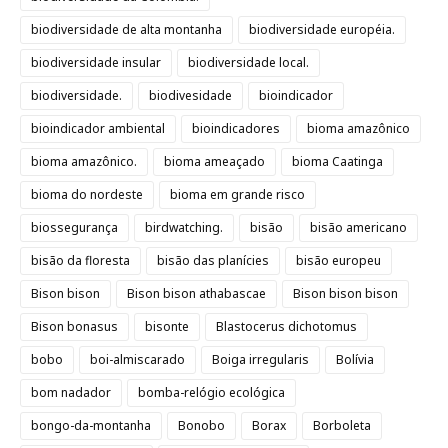
biodiversidade de alta montanha
biodiversidade européia.
biodiversidade insular
biodiversidade local.
biodiversidade.
biodivesidade
bioindicador
bioindicador ambiental
bioindicadores
bioma amazônico
bioma amazônico.
bioma ameaçado
bioma Caatinga
bioma do nordeste
bioma em grande risco
biossegurança
birdwatching.
bisão
bisão americano
bisão da floresta
bisão das planícies
bisão europeu
Bison bison
Bison bison athabascae
Bison bison bison
Bison bonasus
bisonte
Blastocerus dichotomus
bobo
boi-almiscarado
Boiga irregularis
Bolívia
bom nadador
bomba-relógio ecológica
bongo-da-montanha
Bonobo
Borax
Borboleta