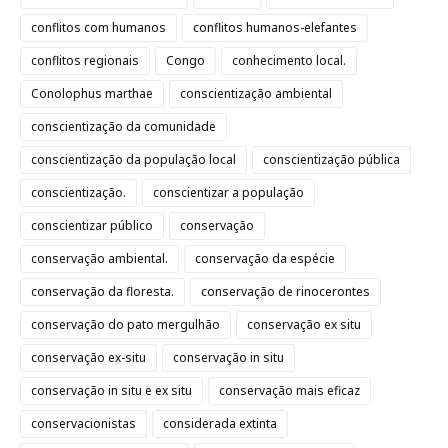
conflitos com humanos
conflitos humanos-elefantes
conflitos regionais
Congo
conhecimento local.
Conolophus marthae
conscientização ambiental
conscientização da comunidade
conscientização da população local
conscientização pública
conscientização.
conscientizar a população
conscientizar público
conservação
conservação ambiental.
conservação da espécie
conservação da floresta.
conservação de rinocerontes
conservação do pato mergulhão
conservação ex situ
conservação ex-situ
conservação in situ
conservação in situ e ex situ
conservação mais eficaz
conservacionistas
considerada extinta