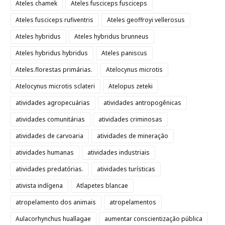
Ateles chamek
Ateles fusciceps fusciceps
Ateles fusciceps rufiventris
Ateles geoffroyi vellerosus
Ateles hybridus
Ateles hybridus brunneus
Ateles hybridus hybridus
Ateles paniscus
Ateles.florestas primárias.
Atelocynus microtis
Atelocynus microtis sclateri
Atelopus zeteki
atividades agropecuárias
atividades antropogênicas
atividades comunitárias
atividades criminosas
atividades de carvoaria
atividades de mineração
atividades humanas
atividades industriais
atividades predatórias.
atividades turísticas
ativista indígena
Atlapetes blancae
atropelamento dos animais
atropelamentos
Aulacorhynchus huallagae
aumentar conscientização pública