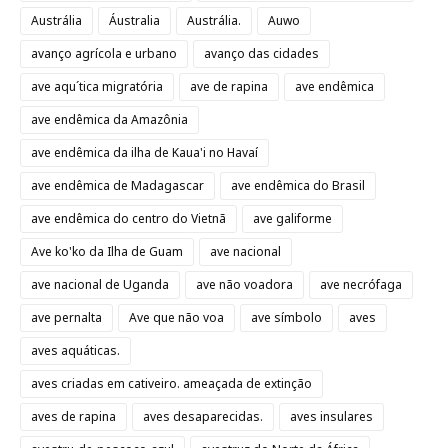
Austrália
Áustralia
Austrália.
Auwo
avanço agrícola e urbano
avanço das cidades
ave aqu´tica migratória
ave de rapina
ave endêmica
ave endêmica da Amazônia
ave endêmica da ilha de Kaua'i no Havaí
ave endêmica de Madagascar
ave endêmica do Brasil
ave endêmica do centro do Vietnã
ave galiforme
Ave ko'ko da Ilha de Guam
ave nacional
ave nacional de Uganda
ave não voadora
ave necrófaga
ave pernalta
Ave que não voa
ave símbolo
aves
aves aquáticas.
aves criadas em cativeiro. ameaçada de extinção
aves de rapina
aves desaparecidas.
aves insulares