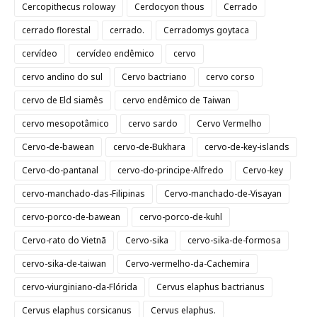
Cercopithecus roloway
Cerdocyon thous
Cerrado
cerrado florestal
cerrado.
Cerradomys goytaca
cervídeo
cervídeo endêmico
cervo
cervo andino do sul
Cervo bactriano
cervo corso
cervo de Eld siamês
cervo endêmico de Taiwan
cervo mesopotâmico
cervo sardo
Cervo Vermelho
Cervo-de-bawean
cervo-de-Bukhara
cervo-de-key-islands
Cervo-do-pantanal
cervo-do-principe-Alfredo
Cervo-key
cervo-manchado-das-Filipinas
Cervo-manchado-de-Visayan
cervo-porco-de-bawean
cervo-porco-de-kuhl
Cervo-rato do Vietnã
Cervo-sika
cervo-sika-de-formosa
cervo-sika-de-taiwan
Cervo-vermelho-da-Cachemira
cervo-viurginiano-da-Flórida
Cervus elaphus bactrianus
Cervus elaphus corsicanus
Cervus elaphus.