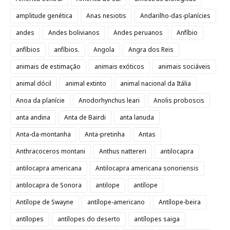
amplitude genética
Anas nesiotis
Andarilho-das-planícies
andes
Andes bolivianos
Andes peruanos
Anfíbio
anfíbios
anfíbios.
Angola
Angra dos Reis
animais de estimação
animais exóticos
animais sociáveis
animal dócil
animal extinto
animal nacional da Itália
Anoa da planície
Anodorhynchus leari
Anolis proboscis
anta andina
Anta de Bairdi
anta lanuda
Anta-da-montanha
Anta-pretinha
Antas
Anthracoceros montani
Anthus nattereri
antilocapra
antilocapra americana
Antilocapra americana sonoriensis
antilocapra de Sonora
antilope
antílope
Antílope de Swayne
antílope-americano
Antílope-beira
antílopes
antílopes do deserto
antílopes saiga