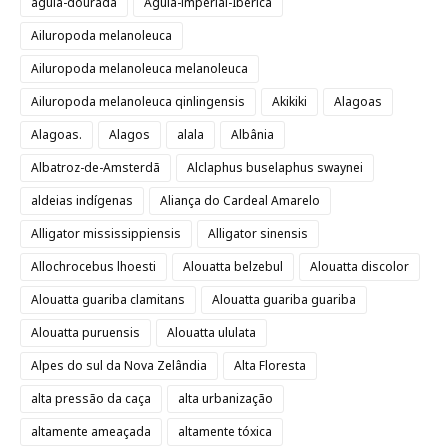
águia-dourada
Águia-imperial-Ibérica
Ailuropoda melanoleuca
Ailuropoda melanoleuca melanoleuca
Ailuropoda melanoleuca qinlingensis
Akikiki
Alagoas
Alagoas.
Alagos
alala
Albânia
Albatroz-de-Amsterdã
Alclaphus buselaphus swaynei
aldeias indígenas
Aliança do Cardeal Amarelo
Alligator mississippiensis
Alligator sinensis
Allochrocebus lhoesti
Alouatta belzebul
Alouatta discolor
Alouatta guariba clamitans
Alouatta guariba guariba
Alouatta puruensis
Alouatta ululata
Alpes do sul da Nova Zelândia
Alta Floresta
alta pressão da caça
alta urbanização
altamente ameaçada
altamente tóxica