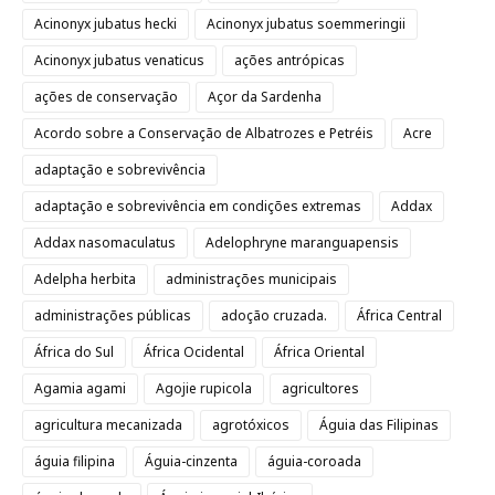
Acinonyx jubatus hecki
Acinonyx jubatus soemmeringii
Acinonyx jubatus venaticus
ações antrópicas
ações de conservação
Açor da Sardenha
Acordo sobre a Conservação de Albatrozes e Petréis
Acre
adaptação e sobrevivência
adaptação e sobrevivência em condições extremas
Addax
Addax nasomaculatus
Adelophryne maranguapensis
Adelpha herbita
administrações municipais
administrações públicas
adoção cruzada.
África Central
África do Sul
África Ocidental
África Oriental
Agamia agami
Agojie rupicola
agricultores
agricultura mecanizada
agrotóxicos
Águia das Filipinas
águia filipina
Águia-cinzenta
águia-coroada