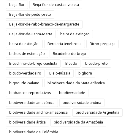
beija-flor
Beija-flor-de-costas-violeta
Beija-flor-de-peito-preto
Beija-flor-de-rabo-branco-de-margarette
Beija-flor-de-Santa-Marta
beira da extinção
beira da extinção.
Bernieria tenebrosa
Bicho-preguiça
bichos de estimação
Bicudinho-do-brejo
Bicudinho-do-brejo-paulista
Bicudo
bicudo-preto
bicudo-verdadeiro
Bielo-Rússia
bighorn
bigodudo-baiano
biiodiversidade da Mata Atlântica
biobancos reprodutivos
biodiversidade
biodiversidade amazônica
biodiversidade andina
biodiversidade andino-amazônica
biodiversidade Argentina
biodiversidade ártica
biodiversidade da Amazônia
biodiversidade da Colômbia.