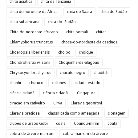
chita asiática
chita da Tânzania
chita do noroeste da África.
chita do Saara
chita do Sudão
chita sul-africana
chita-do -Sudão
Chita-do-nordeste-africano
chita-somali
chitas
Chlamyphorus truncatus
choca-do-nordeste-da-caatinga
Choeropsis liberiensis
choibo
choique
Chondrohierax wilsonii
Choquinha-de-alagoas
Chrysocyon brachyurus
chucuto negro
chuditch
chunhi
churuco
ciclones
cidade-estado
ciência cidadã
ciência cidadã.
Cingapura
ciração em cativeiro
Cirva
Claravis geoffroyi
Claravis pretiosa
classificada como ameaçada
clonagem
clubes de ursos Gobi
coala
Coandu-mirim
coatá
cobra-de-árvore-marrom
cobra-marrom-da-árvore