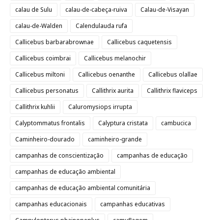
calau de Sulu
calau-de-cabeça-ruiva
Calau-de-Visayan
calau-de-Walden
Calendulauda rufa
Callicebus barbarabrownae
Callicebus caquetensis
Callicebus coimbrai
Callicebus melanochir
Callicebus miltoni
Callicebus oenanthe
Callicebus olallae
Callicebus personatus
Callithrix aurita
Callithrix flaviceps
Callithrix kuhlii
Caluromysiops irrupta
Calyptommatus frontalis
Calyptura cristata
cambucica
Caminheiro-dourado
caminheiro-grande
campanhas de conscientização
campanhas de educação
campanhas de educação ambiental
campanhas de educação ambiental comunitária
campanhas educacionais
campanhas educativas