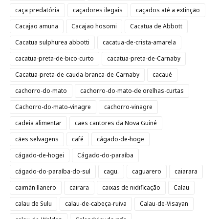
caça predatória
caçadores ilegais
caçados até a extinção
Cacajao amuna
Cacajao hosomi
Cacatua de Abbott
Cacatua sulphurea abbotti
cacatua-de-crista-amarela
cacatua-preta-de-bico-curto
cacatua-preta-de-Carnaby
Cacatua-preta-de-cauda-branca-de-Carnaby
cacaué
cachorro-do-mato
cachorro-do-mato-de orelhas-curtas
Cachorro-do-mato-vinagre
cachorro-vinagre
cadeia alimentar
cães cantores da Nova Guiné
cães selvagens
café
cágado-de-hoge
cágado-de-hogei
Cágado-do-paraíba
cágado-do-paraíba-do-sul
cagu.
caguarero
caiarara
caimàn llanero
cairara
caixas de nidificação
Calau
calau de Sulu
calau-de-cabeça-ruiva
Calau-de-Visayan