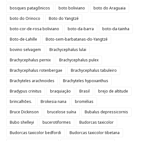
bosques patagônicos
boto boliviano
boto do Araguaia
boto do Orinoco
Boto do Yangtzé
boto-cor-de-rosa boliviano
boto-da-barra
boto-da-tainha
Boto-de-Lahille
Boto-sem-barbatanas-do-Yangtzé
bovino selvagem
Brachycephalus lulai
Brachycephalus pernix
Brachycephalus pulex
Brachycephalus rotenbergae
Brachycephalus tabuleiro
Brachyteles arachnoides
Brachyteles hypoxanthus
Bradypus crinitus
braquiação
Brasil
brejo de altitude
brincalhões.
Brokesia nana
bromélias
Bruce Dickinson
brucelose suína
Bubalus depressicornis
Bubo shelleyi
bucerotiformes
Budorcas taxicolor
Budorcas taxicolor bedfordi
Budorcas taxicolor tibetana