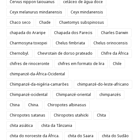
Cervus nippon taiouanus
cetáceo de água doce
Ceyx melanurus mindanensis
Ceyx mindanensis
Chaco seco
Chade
Chaetomys subspinosus
chapada do Araripe
Chapada dos Parecis
Charles Darwin
Charmosyna toxopei
Chelus fimbriata
Chelus orinocensis
Chernobyl.
Chevrotain de dorso prateado
Chifre da África
chifres de rinoceronte
chifres em formato de lira
Chile
chimpanzé-da-África-Ocidental
Chimpanzé-da-nigéria-camarões
chimpanzé-do-leste-africano
Chimpanzé-ocidental
Chimpanzé-oriental
chimpanzés
China
China.
Chiropotes albinasus
Chiropotes satanas
Chiropotes utahicki
Chita
chita asiática
chita da Tânzania
chita do noroeste da África.
chita do Saara
chita do Sudão