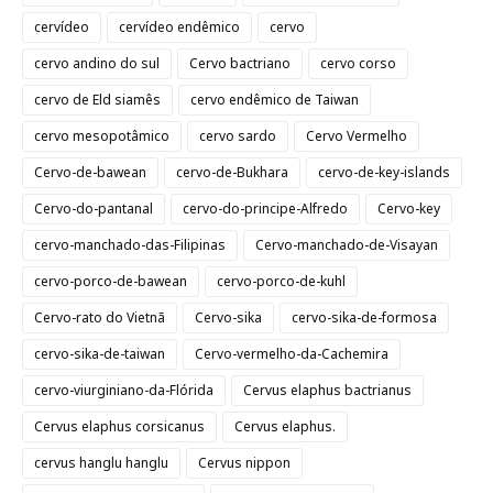
cervídeo
cervídeo endêmico
cervo
cervo andino do sul
Cervo bactriano
cervo corso
cervo de Eld siamês
cervo endêmico de Taiwan
cervo mesopotâmico
cervo sardo
Cervo Vermelho
Cervo-de-bawean
cervo-de-Bukhara
cervo-de-key-islands
Cervo-do-pantanal
cervo-do-principe-Alfredo
Cervo-key
cervo-manchado-das-Filipinas
Cervo-manchado-de-Visayan
cervo-porco-de-bawean
cervo-porco-de-kuhl
Cervo-rato do Vietnã
Cervo-sika
cervo-sika-de-formosa
cervo-sika-de-taiwan
Cervo-vermelho-da-Cachemira
cervo-viurginiano-da-Flórida
Cervus elaphus bactrianus
Cervus elaphus corsicanus
Cervus elaphus.
cervus hanglu hanglu
Cervus nippon