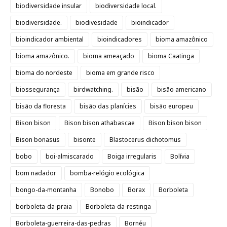
biodiversidade insular
biodiversidade local.
biodiversidade.
biodivesidade
bioindicador
bioindicador ambiental
bioindicadores
bioma amazônico
bioma amazônico.
bioma ameaçado
bioma Caatinga
bioma do nordeste
bioma em grande risco
biossegurança
birdwatching.
bisão
bisão americano
bisão da floresta
bisão das planícies
bisão europeu
Bison bison
Bison bison athabascae
Bison bison bison
Bison bonasus
bisonte
Blastocerus dichotomus
bobo
boi-almiscarado
Boiga irregularis
Bolívia
bom nadador
bomba-relógio ecológica
bongo-da-montanha
Bonobo
Borax
Borboleta
borboleta-da-praia
Borboleta-da-restinga
Borboleta-guerreira-das-pedras
Bornéu