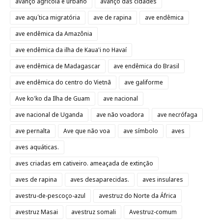
avanço agrícola e urbano
avanço das cidades
ave aqu´tica migratória
ave de rapina
ave endêmica
ave endêmica da Amazônia
ave endêmica da ilha de Kaua'i no Havaí
ave endêmica de Madagascar
ave endêmica do Brasil
ave endêmica do centro do Vietnã
ave galiforme
Ave ko'ko da Ilha de Guam
ave nacional
ave nacional de Uganda
ave não voadora
ave necrófaga
ave pernalta
Ave que não voa
ave símbolo
aves
aves aquáticas.
aves criadas em cativeiro. ameaçada de extinção
aves de rapina
aves desaparecidas.
aves insulares
avestru-de-pescoço-azul
avestruz do Norte da África
avestruz Masai
avestruz somali
Avestruz-comum