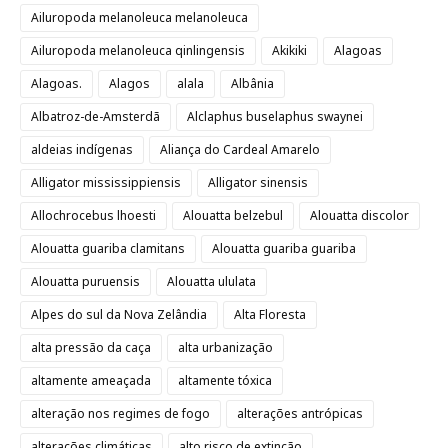
Ailuropoda melanoleuca melanoleuca
Ailuropoda melanoleuca qinlingensis
Akikiki
Alagoas
Alagoas.
Alagos
alala
Albânia
Albatroz-de-Amsterdã
Alclaphus buselaphus swaynei
aldeias indígenas
Aliança do Cardeal Amarelo
Alligator mississippiensis
Alligator sinensis
Allochrocebus lhoesti
Alouatta belzebul
Alouatta discolor
Alouatta guariba clamitans
Alouatta guariba guariba
Alouatta puruensis
Alouatta ululata
Alpes do sul da Nova Zelândia
Alta Floresta
alta pressão da caça
alta urbanização
altamente ameaçada
altamente tóxica
alteração nos regimes de fogo
alterações antrópicas
alterações climáticas
alto risco de extinção