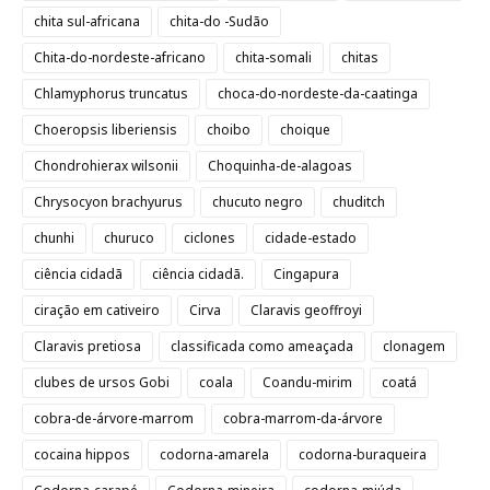
chita sul-africana
chita-do -Sudão
Chita-do-nordeste-africano
chita-somali
chitas
Chlamyphorus truncatus
choca-do-nordeste-da-caatinga
Choeropsis liberiensis
choibo
choique
Chondrohierax wilsonii
Choquinha-de-alagoas
Chrysocyon brachyurus
chucuto negro
chuditch
chunhi
churuco
ciclones
cidade-estado
ciência cidadã
ciência cidadã.
Cingapura
ciração em cativeiro
Cirva
Claravis geoffroyi
Claravis pretiosa
classificada como ameaçada
clonagem
clubes de ursos Gobi
coala
Coandu-mirim
coatá
cobra-de-árvore-marrom
cobra-marrom-da-árvore
cocaina hippos
codorna-amarela
codorna-buraqueira