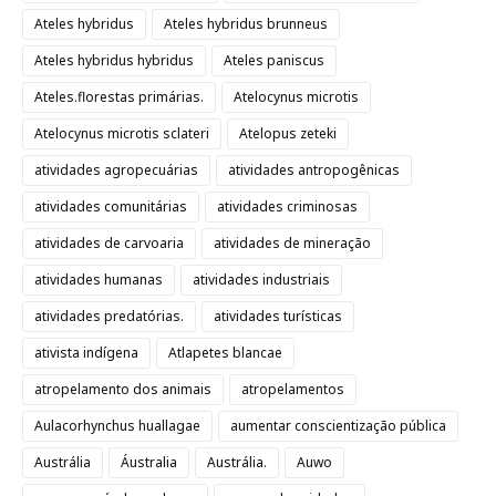
Ateles hybridus
Ateles hybridus brunneus
Ateles hybridus hybridus
Ateles paniscus
Ateles.florestas primárias.
Atelocynus microtis
Atelocynus microtis sclateri
Atelopus zeteki
atividades agropecuárias
atividades antropogênicas
atividades comunitárias
atividades criminosas
atividades de carvoaria
atividades de mineração
atividades humanas
atividades industriais
atividades predatórias.
atividades turísticas
ativista indígena
Atlapetes blancae
atropelamento dos animais
atropelamentos
Aulacorhynchus huallagae
aumentar conscientização pública
Austrália
Áustralia
Austrália.
Auwo