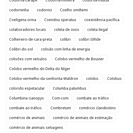
Codorna-carapé
Codorna-mineira
codorna-miúda
codorninha
codorniz
Coelho omiltemi
Coeligena orina
Coendou speratus
coexistência pacífica.
colaboradores locais
coleta de ovos
coleta ilegal
Colhereiro-de-cara-preta
colibri
colibri Silfide
Colibri-do-sol
colisão com linha de energia
colisões com veículos
Colobo vermelho de Bouvier
Colobo vermelho do Delta do Níger
Colobo-vermelho-da-senhorita-Waldron
colobo.
Colobus
colorido espetacular
Columba palumbus
Columbina cianopys
Com-com
combate ao tráfico
combate ao tráfico.
Combretum
comércio clandestino
comércio de animais
comércio de animais de estimação
comércio de animais selvagens