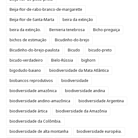
Beija-flor-de-rabo-branco-de-margarette
Beija-flor-de-Santa-Marta
beira da extinção
beira da extinção.
Bernieria tenebrosa
Bicho-preguiça
bichos de estimação
Bicudinho-do-brejo
Bicudinho-do-brejo-paulista
Bicudo
bicudo-preto
bicudo-verdadeiro
Bielo-Rússia
bighorn
bigodudo-baiano
biiodiversidade da Mata Atlântica
biobancos reprodutivos
biodiversidade
biodiversidade amazônica
biodiversidade andina
biodiversidade andino-amazônica
biodiversidade Argentina
biodiversidade ártica
biodiversidade da Amazônia
biodiversidade da Colômbia.
biodiversidade de alta montanha
biodiversidade européia.