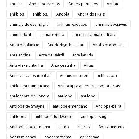
andes
Andes bolivianos
Andes peruanos
Anfíbio
anfíbios
anfíbios.
Angola
Angra dos Reis
animais de estimação
animais exóticos
animais sociáveis
animal dócil
animal extinto
animal nacional da Itália
Anoa da planície
Anodorhynchus leari
Anolis proboscis
anta andina
Anta de Bairdi
anta lanuda
Anta-da-montanha
Anta-pretinha
Antas
Anthracoceros montani
Anthus nattereri
antilocapra
antilocapra americana
Antilocapra americana sonoriensis
antilocapra de Sonora
antilope
antílope
Antílope de Swayne
antílope-americano
Antílope-beira
antílopes
antílopes do deserto
antílopes saiga
Antilophia bokermanni
anuro
anuros
Aonix cinereus
Aotus miconax
aposematismo
apreensão