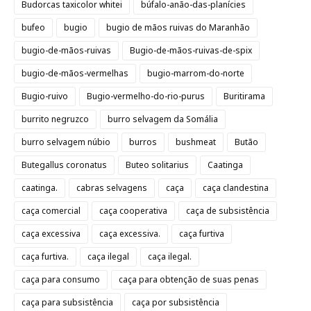
Budorcas taxicolor whitei
búfalo-anão-das-planícies
bufeo
bugio
bugio de mãos ruivas do Maranhão
bugio-de-mãos-ruivas
Bugio-de-mãos-ruivas-de-spix
bugio-de-mãos-vermelhas
bugio-marrom-do-norte
Bugio-ruivo
Bugio-vermelho-do-rio-purus
Buritirama
burrito negruzco
burro selvagem da Somália
burro selvagem núbio
burros
bushmeat
Butão
Butegallus coronatus
Buteo solitarius
Caatinga
caatinga.
cabras selvagens
caça
caça clandestina
caça comercial
caça cooperativa
caça de subsistência
caça excessiva
caça excessiva.
caça furtiva
caça furtiva.
caça ilegal
caça ilegal.
caça para consumo
caça para obtenção de suas penas
caça para subsistência
caça por subsistência