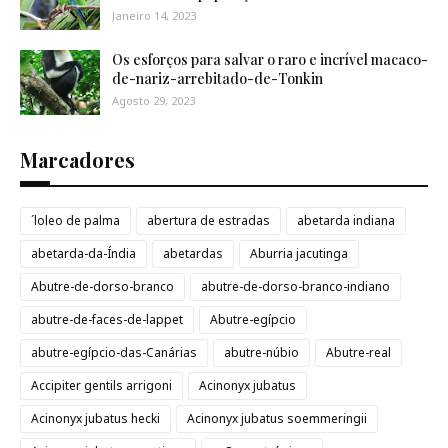
Janeiro 14, 2023
Os esforços para salvar o raro e incrível macaco-
de-nariz-arrebitado-de-Tonkin
Agosto 29, 2023
Marcadores
´loleo de palma
abertura de estradas
abetarda indiana
abetarda-da-Índia
abetardas
Aburria jacutinga
Abutre-de-dorso-branco
abutre-de-dorso-branco-indiano
abutre-de-faces-de-lappet
Abutre-egípcio
abutre-egípcio-das-Canárias
abutre-núbio
Abutre-real
Accipiter gentils arrigoni
Acinonyx jubatus
Acinonyx jubatus hecki
Acinonyx jubatus soemmeringii