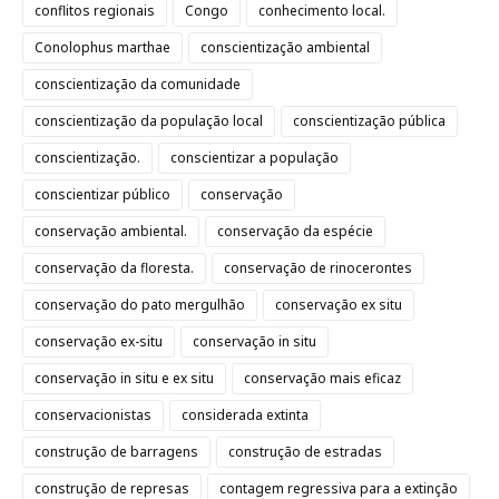
conflitos regionais
Congo
conhecimento local.
Conolophus marthae
conscientização ambiental
conscientização da comunidade
conscientização da população local
conscientização pública
conscientização.
conscientizar a população
conscientizar público
conservação
conservação ambiental.
conservação da espécie
conservação da floresta.
conservação de rinocerontes
conservação do pato mergulhão
conservação ex situ
conservação ex-situ
conservação in situ
conservação in situ e ex situ
conservação mais eficaz
conservacionistas
considerada extinta
construção de barragens
construção de estradas
construção de represas
contagem regressiva para a extinção