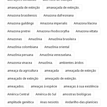
amaeaçada de extinção
amaeaçada de extinção.
Amazona brasiliensis
Amazona dufresniana
Amazona guildingii
Amazona imperialis
Amazona lilacina
Amazona pretrei
Amazona rhodocorytha
Amazona vittata
Amazonas
Amazônia
Amazônia brasileira
Amazônia colombiana
Amazônia oriental
Amazônia peruana
Amazônia venezuelana.
Amazonia vinacea
Amazônia.
ambientes áridos
ameaça da agricultura
ameaçada
ameaçada de extinção
ameaçado de extinção
ameaçado de extinção.
ameaçados.
ameaças à espécie
ameaças à sua existência
América Central
América do Sul
amostras biológicas
amplitude genética
Anas nesiotis
Andarilho-das-planícies