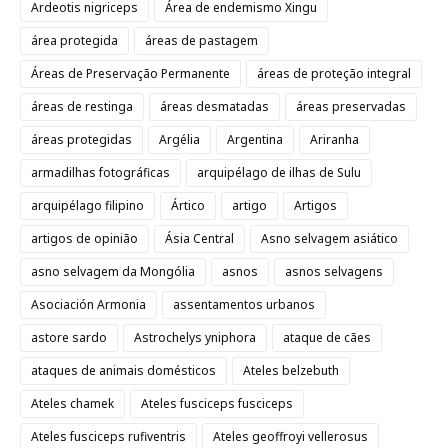
Ardeotis nigriceps
Área de endemismo Xingu
área protegida
áreas de pastagem
Áreas de Preservação Permanente
áreas de proteção integral
áreas de restinga
áreas desmatadas
áreas preservadas
áreas protegidas
Argélia
Argentina
Ariranha
armadilhas fotográficas
arquipélago de ilhas de Sulu
arquipélago filipino
Ártico
artigo
Artigos
artigos de opinião
Ásia Central
Asno selvagem asiático
asno selvagem da Mongólia
asnos
asnos selvagens
Asociación Armonia
assentamentos urbanos
astore sardo
Astrochelys yniphora
ataque de cães
ataques de animais domésticos
Ateles belzebuth
Ateles chamek
Ateles fusciceps fusciceps
Ateles fusciceps rufiventris
Ateles geoffroyi vellerosus