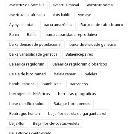
avestruz-da-Somália
avestruz-masai
avestruz-somali
aveztruz sul-africano
Axis kuhlii
Aye-aye
Aythya innotata
bacia amazônica
Bacurau-de-rabo-branco
Bahia
Bahia.
baixa capacidade reprodutiva
baixa densidade populacional
baixa diversidade genética
baixa variabilidade genética
Balaeniceps rex
Balearica regulorum
Balearica regulorum gibbericps
Baleia de bico ramari
baleia ramari
baleias
bambu taboca
bambuzais
barragens
barragens hidrelétricas
barreiras geográficas
base científica sólida
Batagur borneoensis
Beatragus hunteri
beija flor estrela de garganta azul
beija-flor
Beija-flor-de-costas-violeta
Beija-flor-de-peito-preto