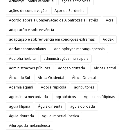
Acinonyx jubatus venaticus
ações antrópicas
ações de conservação
Açor da Sardenha
Acordo sobre a Conservação de Albatrozes e Petréis
Acre
adaptação e sobrevivência
adaptação e sobrevivência em condições extremas
Addax
Addax nasomaculatus
Adelophryne maranguapensis
Adelpha herbita
administrações municipais
administrações públicas
adoção cruzada.
África Central
África do Sul
África Ocidental
África Oriental
Agamia agami
Agojie rupicola
agricultores
agricultura mecanizada
agrotóxicos
Águia das Filipinas
águia filipina
Águia-cinzenta
águia-coroada
águia-dourada
Águia-imperial-Ibérica
Ailuropoda melanoleuca