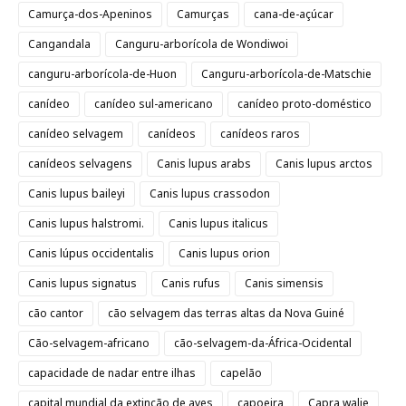
Camurça-dos-Apeninos
Camurças
cana-de-açúcar
Cangandala
Canguru-arborícola de Wondiwoi
canguru-arborícola-de-Huon
Canguru-arborícola-de-Matschie
canídeo
canídeo sul-americano
canídeo proto-doméstico
canídeo selvagem
canídeos
canídeos raros
canídeos selvagens
Canis lupus arabs
Canis lupus arctos
Canis lupus baileyi
Canis lupus crassodon
Canis lupus halstromi.
Canis lupus italicus
Canis lúpus occidentalis
Canis lupus orion
Canis lupus signatus
Canis rufus
Canis simensis
cão cantor
cão selvagem das terras altas da Nova Guiné
Cão-selvagem-africano
cão-selvagem-da-África-Ocidental
capacidade de nadar entre ilhas
capelão
capital mundial da extinção de aves
capoeira
Capra walie