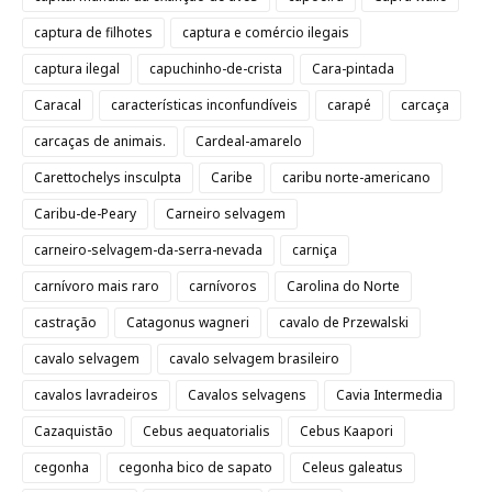
captura de filhotes
captura e comércio ilegais
captura ilegal
capuchinho-de-crista
Cara-pintada
Caracal
características inconfundíveis
carapé
carcaça
carcaças de animais.
Cardeal-amarelo
Carettochelys insculpta
Caribe
caribu norte-americano
Caribu-de-Peary
Carneiro selvagem
carneiro-selvagem-da-serra-nevada
carniça
carnívoro mais raro
carnívoros
Carolina do Norte
castração
Catagonus wagneri
cavalo de Przewalski
cavalo selvagem
cavalo selvagem brasileiro
cavalos lavradeiros
Cavalos selvagens
Cavia Intermedia
Cazaquistão
Cebus aequatorialis
Cebus Kaapori
cegonha
cegonha bico de sapato
Celeus galeatus