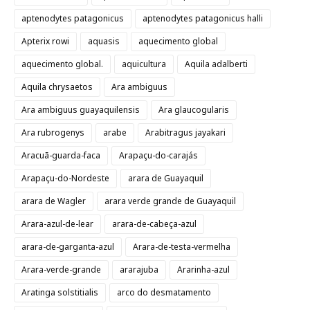
aptenodytes patagonicus
aptenodytes patagonicus halli
Apterix rowi
aquasis
aquecimento global
aquecimento global.
aquicultura
Aquila adalberti
Aquila chrysaetos
Ara ambiguus
Ara ambiguus guayaquilensis
Ara glaucogularis
Ara rubrogenys
arabe
Arabitragus jayakari
Aracuã-guarda-faca
Arapaçu-do-carajás
Arapaçu-do-Nordeste
arara de Guayaquil
arara de Wagler
arara verde grande de Guayaquil
Arara-azul-de-lear
arara-de-cabeça-azul
arara-de-garganta-azul
Arara-de-testa-vermelha
Arara-verde-grande
ararajuba
Ararinha-azul
Aratinga solstitialis
arco do desmatamento