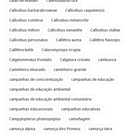
calau-de-Walden
Calendulauda rufa
Callicebus barbarabrownae
Callicebus caquetensis
Callicebus coimbrai
Callicebus melanochir
Callicebus miltoni
Callicebus oenanthe
Callicebus olallae
Callicebus personatus
Callithrix aurita
Callithrix flaviceps
Callithrix kuhlii
Caluromysiops irrupta
Calyptommatus frontalis
Calyptura cristata
cambucica
Caminheiro-dourado
caminheiro-grande
campanhas de conscientização
campanhas de educação
campanhas de educação ambiental
campanhas de educação ambiental comunitária
campanhas educacionais
campanhas educativas
Campylopterus phainopeplus
camuflagem
camurça alpina
camurça dos Pirineus
camurça tatra