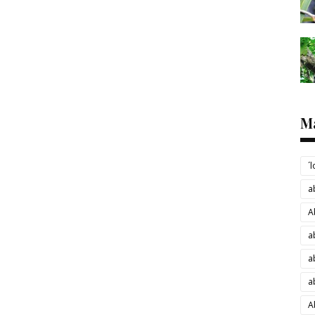
M
´
a
A
a
a
a
A