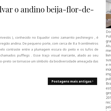
var o andino beija-flor-de-
Do
Pol
igrivestis ), conhecido no Equador como zamarrito pechinegro , é
gra
região andina. De pequeno porte, com cerca de 8 a 9 centímetros
Atu
elo contraste entre a plumagem escura do peito e os tufos de
mei
liv
s chamados pufflegs . Esse traço visual marcante, aliado ao seu
sus
to-preto se tornasse um símbolo da biodiversidade ameaçada das
e 
in
imp
pub
Postagens mais antigas
Bra
es
ges
20
rec
pel