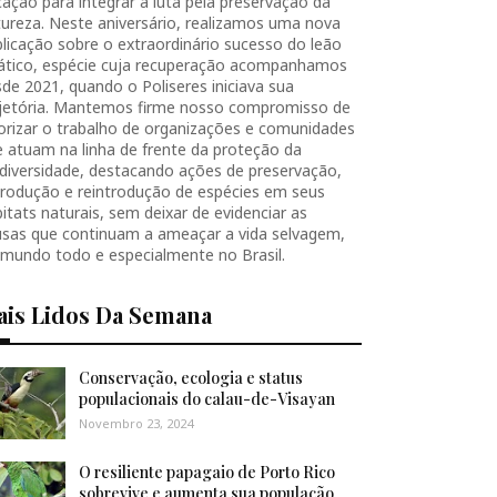
ação para integrar a luta pela preservação da
ureza. Neste aniversário, realizamos uma nova
licação sobre o extraordinário sucesso do leão
iático, espécie cuja recuperação acompanhamos
de 2021, quando o Poliseres iniciava sua
ajetória. Mantemos firme nosso compromisso de
orizar o trabalho de organizações e comunidades
 atuam na linha de frente da proteção da
diversidade, destacando ações de preservação,
produção e reintrodução de espécies em seus
itats naturais, sem deixar de evidenciar as
usas que continuam a ameaçar a vida selvagem,
 mundo todo e especialmente no Brasil.
ais Lidos Da Semana
Conservação, ecologia e status
populacionais do calau-de-Visayan
Novembro 23, 2024
O resiliente papagaio de Porto Rico
sobrevive e aumenta sua população