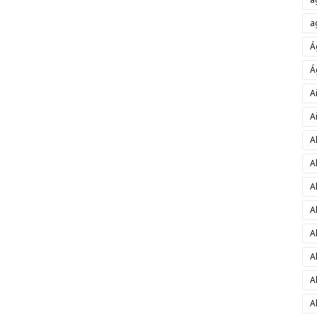
a
Á
Á
A
A
A
A
A
A
A
A
A
A