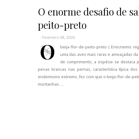
O enorme desafio de sal
peito-preto
-
Fevereiro 08, 2026
O
beija-flor-de-peito-preto ( Eriocnemis n
uma das aves mais raras e ameaçadas da 
de comprimento, a espécie se destaca p
penas brancas nas pernas, característica típica do
endemismo extremo, fez com que o beija-flor-de-pei
montanhas …