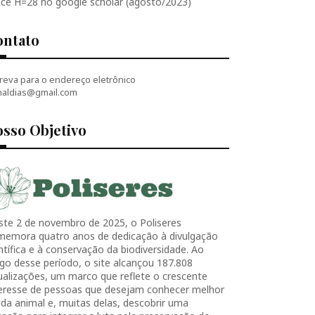
ice H=28 no google scholar (agosto/2023)
ontato
reva para o endereço eletrônico
naldias@gmail.com
sso Objetivo
ste 2 de novembro de 2025, o Poliseres
memora quatro anos de dedicação à divulgação
ntífica e à conservação da biodiversidade. Ao
go desse período, o site alcançou 187.808
ualizações, um marco que reflete o crescente
teresse de pessoas que desejam conhecer melhor
ida animal e, muitas delas, descobrir uma