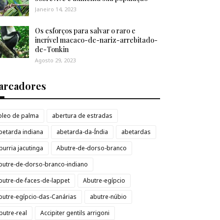
Janeiro 14, 2023
Os esforços para salvar o raro e
incrível macaco-de-nariz-arrebitado-
de-Tonkin
Agosto 29, 2023
arcadores
loleo de palma
abertura de estradas
betarda indiana
abetarda-da-Índia
abetardas
burria jacutinga
Abutre-de-dorso-branco
butre-de-dorso-branco-indiano
butre-de-faces-de-lappet
Abutre-egípcio
butre-egípcio-das-Canárias
abutre-núbio
butre-real
Accipiter gentils arrigoni