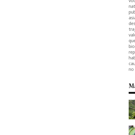
voc
nat
pub
as
des
tr
val
que
bio
re
hab
ca
no
M