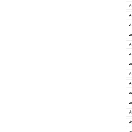
A
A
A
a
A
A
a
A
A
a
a
Á
Á
a