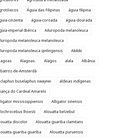
grotóxicos
Águia das Filipinas
águia filipina
guia-cinzenta
águia-coroada
águia-dourada
guia-imperial-Ibérica
Ailuropoda melanoleuca
iluropoda melanoleuca melanoleuca
iluropoda melanoleuca qinlingensis
Akikiki
lagoas
Alagoas.
Alagos
alala
Albânia
lbatroz-de-Amsterdã
lclaphus buselaphus swaynei
aldeias indígenas
liança do Cardeal Amarelo
lligator mississippiensis
Alligator sinensis
llochrocebus lhoesti
Alouatta belzebul
louatta discolor
Alouatta guariba clamitans
louatta guariba guariba
Alouatta puruensis