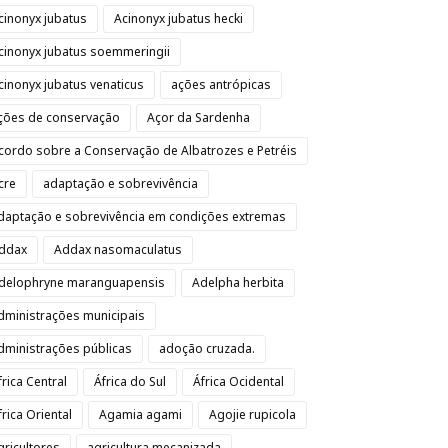
cinonyx jubatus
Acinonyx jubatus hecki
cinonyx jubatus soemmeringii
cinonyx jubatus venaticus
ações antrópicas
ções de conservação
Açor da Sardenha
cordo sobre a Conservação de Albatrozes e Petréis
cre
adaptação e sobrevivência
daptação e sobrevivência em condições extremas
ddax
Addax nasomaculatus
delophryne maranguapensis
Adelpha herbita
dministrações municipais
dministrações públicas
adoção cruzada.
frica Central
África do Sul
África Ocidental
frica Oriental
Agamia agami
Agojie rupicola
gricultores
agricultura mecanizada