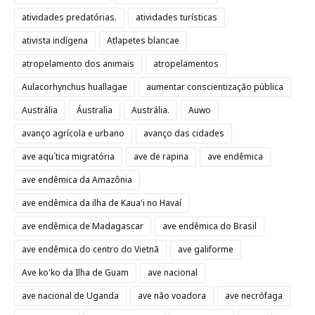
atividades predatórias.
atividades turísticas
ativista indígena
Atlapetes blancae
atropelamento dos animais
atropelamentos
Aulacorhynchus huallagae
aumentar conscientização pública
Austrália
Áustralia
Austrália.
Auwo
avanço agrícola e urbano
avanço das cidades
ave aqu´tica migratória
ave de rapina
ave endêmica
ave endêmica da Amazônia
ave endêmica da ilha de Kaua'i no Havaí
ave endêmica de Madagascar
ave endêmica do Brasil
ave endêmica do centro do Vietnã
ave galiforme
Ave ko'ko da Ilha de Guam
ave nacional
ave nacional de Uganda
ave não voadora
ave necrófaga