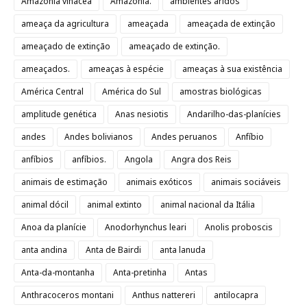
Amazonia vinacea
Amazônia.
ambientes áridos
ameaça da agricultura
ameaçada
ameaçada de extinção
ameaçado de extinção
ameaçado de extinção.
ameaçados.
ameaças à espécie
ameaças à sua existência
América Central
América do Sul
amostras biológicas
amplitude genética
Anas nesiotis
Andarilho-das-planícies
andes
Andes bolivianos
Andes peruanos
Anfíbio
anfíbios
anfíbios.
Angola
Angra dos Reis
animais de estimação
animais exóticos
animais sociáveis
animal dócil
animal extinto
animal nacional da Itália
Anoa da planície
Anodorhynchus leari
Anolis proboscis
anta andina
Anta de Bairdi
anta lanuda
Anta-da-montanha
Anta-pretinha
Antas
Anthracoceros montani
Anthus nattereri
antilocapra