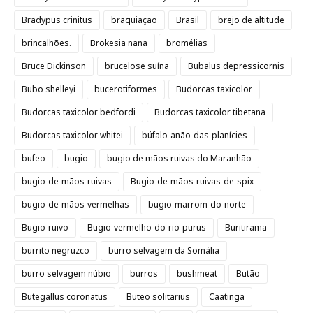
Bradypus crinitus
braquiação
Brasil
brejo de altitude
brincalhões.
Brokesia nana
bromélias
Bruce Dickinson
brucelose suína
Bubalus depressicornis
Bubo shelleyi
bucerotiformes
Budorcas taxicolor
Budorcas taxicolor bedfordi
Budorcas taxicolor tibetana
Budorcas taxicolor whitei
búfalo-anão-das-planícies
bufeo
bugio
bugio de mãos ruivas do Maranhão
bugio-de-mãos-ruivas
Bugio-de-mãos-ruivas-de-spix
bugio-de-mãos-vermelhas
bugio-marrom-do-norte
Bugio-ruivo
Bugio-vermelho-do-rio-purus
Buritirama
burrito negruzco
burro selvagem da Somália
burro selvagem núbio
burros
bushmeat
Butão
Butegallus coronatus
Buteo solitarius
Caatinga