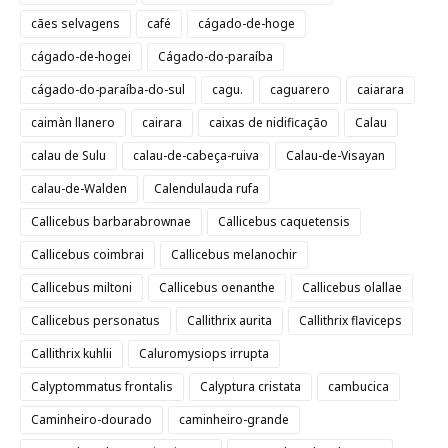
cães selvagens
café
cágado-de-hoge
cágado-de-hogei
Cágado-do-paraíba
cágado-do-paraíba-do-sul
cagu.
caguarero
caiarara
caimàn llanero
cairara
caixas de nidificação
Calau
calau de Sulu
calau-de-cabeça-ruiva
Calau-de-Visayan
calau-de-Walden
Calendulauda rufa
Callicebus barbarabrownae
Callicebus caquetensis
Callicebus coimbrai
Callicebus melanochir
Callicebus miltoni
Callicebus oenanthe
Callicebus olallae
Callicebus personatus
Callithrix aurita
Callithrix flaviceps
Callithrix kuhlii
Caluromysiops irrupta
Calyptommatus frontalis
Calyptura cristata
cambucica
Caminheiro-dourado
caminheiro-grande