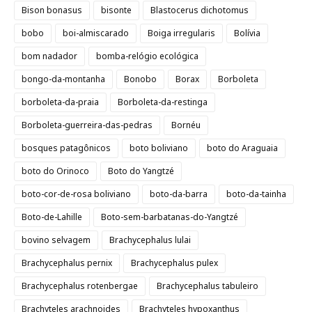
Bison bonasus
bisonte
Blastocerus dichotomus
bobo
boi-almiscarado
Boiga irregularis
Bolívia
bom nadador
bomba-relógio ecológica
bongo-da-montanha
Bonobo
Borax
Borboleta
borboleta-da-praia
Borboleta-da-restinga
Borboleta-guerreira-das-pedras
Bornéu
bosques patagônicos
boto boliviano
boto do Araguaia
boto do Orinoco
Boto do Yangtzé
boto-cor-de-rosa boliviano
boto-da-barra
boto-da-tainha
Boto-de-Lahille
Boto-sem-barbatanas-do-Yangtzé
bovino selvagem
Brachycephalus lulai
Brachycephalus pernix
Brachycephalus pulex
Brachycephalus rotenbergae
Brachycephalus tabuleiro
Brachyteles arachnoides
Brachyteles hypoxanthus