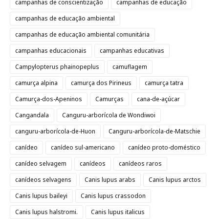
campanhas de conscientização
campanhas de educação
campanhas de educação ambiental
campanhas de educação ambiental comunitária
campanhas educacionais
campanhas educativas
Campylopterus phainopeplus
camuflagem
camurça alpina
camurça dos Pirineus
camurça tatra
Camurça-dos-Apeninos
Camurças
cana-de-açúcar
Cangandala
Canguru-arborícola de Wondiwoi
canguru-arborícola-de-Huon
Canguru-arborícola-de-Matschie
canídeo
canídeo sul-americano
canídeo proto-doméstico
canídeo selvagem
canídeos
canídeos raros
canídeos selvagens
Canis lupus arabs
Canis lupus arctos
Canis lupus baileyi
Canis lupus crassodon
Canis lupus halstromi.
Canis lupus italicus