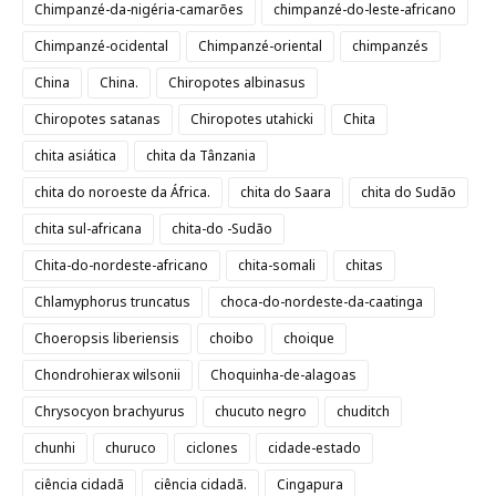
Chimpanzé-da-nigéria-camarões
chimpanzé-do-leste-africano
Chimpanzé-ocidental
Chimpanzé-oriental
chimpanzés
China
China.
Chiropotes albinasus
Chiropotes satanas
Chiropotes utahicki
Chita
chita asiática
chita da Tânzania
chita do noroeste da África.
chita do Saara
chita do Sudão
chita sul-africana
chita-do -Sudão
Chita-do-nordeste-africano
chita-somali
chitas
Chlamyphorus truncatus
choca-do-nordeste-da-caatinga
Choeropsis liberiensis
choibo
choique
Chondrohierax wilsonii
Choquinha-de-alagoas
Chrysocyon brachyurus
chucuto negro
chuditch
chunhi
churuco
ciclones
cidade-estado
ciência cidadã
ciência cidadã.
Cingapura