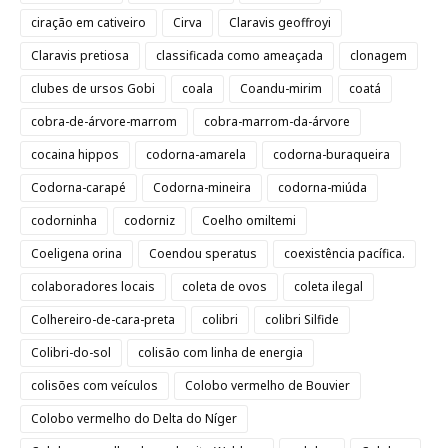
ciração em cativeiro
Cirva
Claravis geoffroyi
Claravis pretiosa
classificada como ameaçada
clonagem
clubes de ursos Gobi
coala
Coandu-mirim
coatá
cobra-de-árvore-marrom
cobra-marrom-da-árvore
cocaina hippos
codorna-amarela
codorna-buraqueira
Codorna-carapé
Codorna-mineira
codorna-miúda
codorninha
codorniz
Coelho omiltemi
Coeligena orina
Coendou speratus
coexistência pacífica.
colaboradores locais
coleta de ovos
coleta ilegal
Colhereiro-de-cara-preta
colibri
colibri Silfide
Colibri-do-sol
colisão com linha de energia
colisões com veículos
Colobo vermelho de Bouvier
Colobo vermelho do Delta do Níger