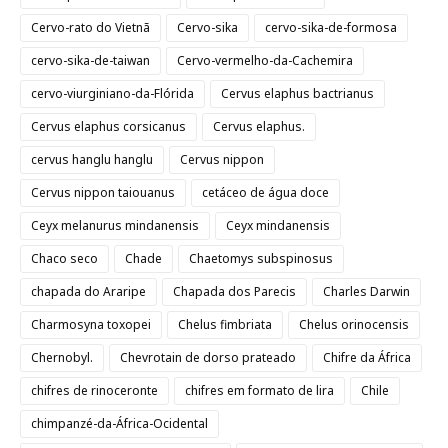
Cervo-rato do Vietnã
Cervo-sika
cervo-sika-de-formosa
cervo-sika-de-taiwan
Cervo-vermelho-da-Cachemira
cervo-viurginiano-da-Flórida
Cervus elaphus bactrianus
Cervus elaphus corsicanus
Cervus elaphus.
cervus hanglu hanglu
Cervus nippon
Cervus nippon taiouanus
cetáceo de água doce
Ceyx melanurus mindanensis
Ceyx mindanensis
Chaco seco
Chade
Chaetomys subspinosus
chapada do Araripe
Chapada dos Parecis
Charles Darwin
Charmosyna toxopei
Chelus fimbriata
Chelus orinocensis
Chernobyl.
Chevrotain de dorso prateado
Chifre da África
chifres de rinoceronte
chifres em formato de lira
Chile
chimpanzé-da-África-Ocidental