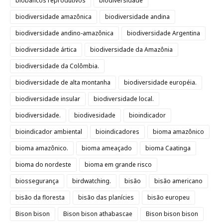
biobancos reprodutivos
biodiversidade
biodiversidade amazônica
biodiversidade andina
biodiversidade andino-amazônica
biodiversidade Argentina
biodiversidade ártica
biodiversidade da Amazônia
biodiversidade da Colômbia.
biodiversidade de alta montanha
biodiversidade européia.
biodiversidade insular
biodiversidade local.
biodiversidade.
biodivesidade
bioindicador
bioindicador ambiental
bioindicadores
bioma amazônico
bioma amazônico.
bioma ameaçado
bioma Caatinga
bioma do nordeste
bioma em grande risco
biossegurança
birdwatching.
bisão
bisão americano
bisão da floresta
bisão das planícies
bisão europeu
Bison bison
Bison bison athabascae
Bison bison bison