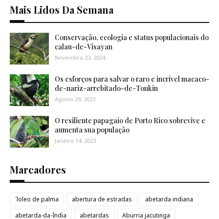
Mais Lidos Da Semana
Conservação, ecologia e status populacionais do
calau-de-Visayan
Novembro 23, 2024
Os esforços para salvar o raro e incrível macaco-
de-nariz-arrebitado-de-Tonkin
Agosto 29, 2023
O resiliente papagaio de Porto Rico sobrevive e
aumenta sua população
Janeiro 14, 2023
Marcadores
´loleo de palma
abertura de estradas
abetarda indiana
abetarda-da-Índia
abetardas
Aburria jacutinga