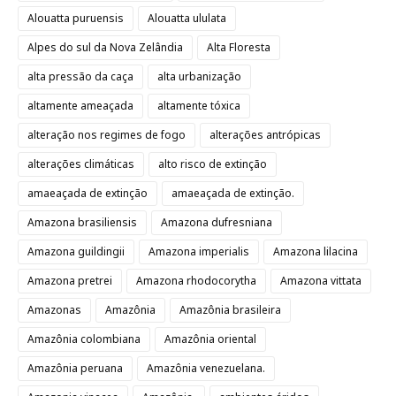
Alouatta puruensis
Alouatta ululata
Alpes do sul da Nova Zelândia
Alta Floresta
alta pressão da caça
alta urbanização
altamente ameaçada
altamente tóxica
alteração nos regimes de fogo
alterações antrópicas
alterações climáticas
alto risco de extinção
amaeaçada de extinção
amaeaçada de extinção.
Amazona brasiliensis
Amazona dufresniana
Amazona guildingii
Amazona imperialis
Amazona lilacina
Amazona pretrei
Amazona rhodocorytha
Amazona vittata
Amazonas
Amazônia
Amazônia brasileira
Amazônia colombiana
Amazônia oriental
Amazônia peruana
Amazônia venezuelana.