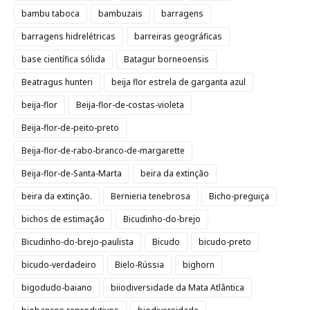
bambu taboca
bambuzais
barragens
barragens hidrelétricas
barreiras geográficas
base científica sólida
Batagur borneoensis
Beatragus hunteri
beija flor estrela de garganta azul
beija-flor
Beija-flor-de-costas-violeta
Beija-flor-de-peito-preto
Beija-flor-de-rabo-branco-de-margarette
Beija-flor-de-Santa-Marta
beira da extinção
beira da extinção.
Bernieria tenebrosa
Bicho-preguiça
bichos de estimação
Bicudinho-do-brejo
Bicudinho-do-brejo-paulista
Bicudo
bicudo-preto
bicudo-verdadeiro
Bielo-Rússia
bighorn
bigodudo-baiano
biiodiversidade da Mata Atlântica