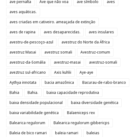
ave pernalta
Ave que não voa
ave símbolo
aves
aves aquáticas.
aves criadas em cativeiro. ameaçada de extinção
aves de rapina
aves desaparecidas.
aves insulares
avestru-de-pescoço-azul
avestruz do Norte da África
avestruz Masai
avestruz somali
Avestruz-comum
avestruz-da-Somália
avestruz-masai
avestruz-somali
aveztruz sul-africano
Axis kuhlii
Aye-aye
Aythya innotata
bacia amazônica
Bacurau-de-rabo-branco
Bahia
Bahia.
baixa capacidade reprodutiva
baixa densidade populacional
baixa diversidade genética
baixa variabilidade genética
Balaeniceps rex
Balearica regulorum
Balearica regulorum gibbericps
Baleia de bico ramari
baleia ramari
baleias