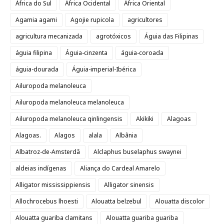
África do Sul
África Ocidental
África Oriental
Agamia agami
Agojie rupicola
agricultores
agricultura mecanizada
agrotóxicos
Águia das Filipinas
águia filipina
Águia-cinzenta
águia-coroada
águia-dourada
Águia-imperial-Ibérica
Ailuropoda melanoleuca
Ailuropoda melanoleuca melanoleuca
Ailuropoda melanoleuca qinlingensis
Akikiki
Alagoas
Alagoas.
Alagos
alala
Albânia
Albatroz-de-Amsterdã
Alclaphus buselaphus swaynei
aldeias indígenas
Aliança do Cardeal Amarelo
Alligator mississippiensis
Alligator sinensis
Allochrocebus lhoesti
Alouatta belzebul
Alouatta discolor
Alouatta guariba clamitans
Alouatta guariba guariba