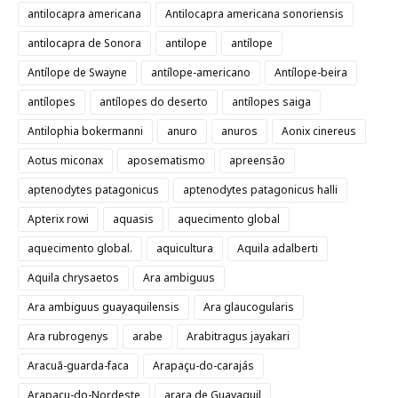
antilocapra americana
Antilocapra americana sonoriensis
antilocapra de Sonora
antilope
antílope
Antílope de Swayne
antílope-americano
Antílope-beira
antílopes
antílopes do deserto
antílopes saiga
Antilophia bokermanni
anuro
anuros
Aonix cinereus
Aotus miconax
aposematismo
apreensão
aptenodytes patagonicus
aptenodytes patagonicus halli
Apterix rowi
aquasis
aquecimento global
aquecimento global.
aquicultura
Aquila adalberti
Aquila chrysaetos
Ara ambiguus
Ara ambiguus guayaquilensis
Ara glaucogularis
Ara rubrogenys
arabe
Arabitragus jayakari
Aracuã-guarda-faca
Arapaçu-do-carajás
Arapaçu-do-Nordeste
arara de Guayaquil