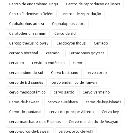
Centro de endemismo Xingu
Centro de reprodução de linces
Centro Endemismo Belém
centros de reprodução
Cephalophus adersi
Cephalophus zebra
Ceratotherium simum
Cerco de Eld
Cercopithecus roloway
Cerdocyon thous
Cerrado
cerrado florestal
cerrado.
Cerradomys goytaca
cervídeo
cervídeo endêmico
cervo
cervo andino do sul
Cervo bactriano
cervo corso
cervo de Eld siamês
cervo endêmico de Taiwan
cervo mesopotâmico
cervo sardo
Cervo Vermelho
Cervo-de-bawean
cervo-de-Bukhara
cervo-de-key-islands
Cervo-do-pantanal
cervo-do-principe-Alfredo
Cervo-key
cervo-manchado-das-Filipinas
Cervo-manchado-de-Visayan
cervo-porco-de-bawean
cervo-porco-de-kuhl