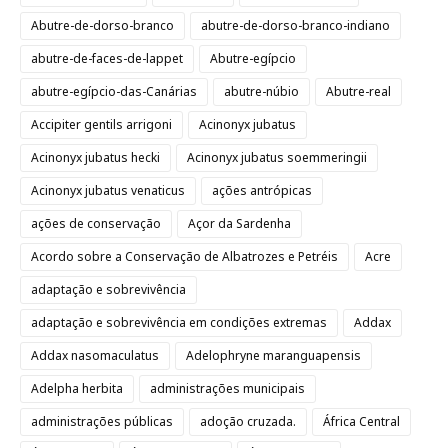
Abutre-de-dorso-branco
abutre-de-dorso-branco-indiano
abutre-de-faces-de-lappet
Abutre-egípcio
abutre-egípcio-das-Canárias
abutre-núbio
Abutre-real
Accipiter gentils arrigoni
Acinonyx jubatus
Acinonyx jubatus hecki
Acinonyx jubatus soemmeringii
Acinonyx jubatus venaticus
ações antrópicas
ações de conservação
Açor da Sardenha
Acordo sobre a Conservação de Albatrozes e Petréis
Acre
adaptação e sobrevivência
adaptação e sobrevivência em condições extremas
Addax
Addax nasomaculatus
Adelophryne maranguapensis
Adelpha herbita
administrações municipais
administrações públicas
adoção cruzada.
África Central