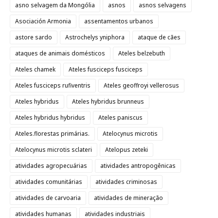
asno selvagem da Mongólia
asnos
asnos selvagens
Asociación Armonia
assentamentos urbanos
astore sardo
Astrochelys yniphora
ataque de cães
ataques de animais domésticos
Ateles belzebuth
Ateles chamek
Ateles fusciceps fusciceps
Ateles fusciceps rufiventris
Ateles geoffroyi vellerosus
Ateles hybridus
Ateles hybridus brunneus
Ateles hybridus hybridus
Ateles paniscus
Ateles.florestas primárias.
Atelocynus microtis
Atelocynus microtis sclateri
Atelopus zeteki
atividades agropecuárias
atividades antropogênicas
atividades comunitárias
atividades criminosas
atividades de carvoaria
atividades de mineração
atividades humanas
atividades industriais