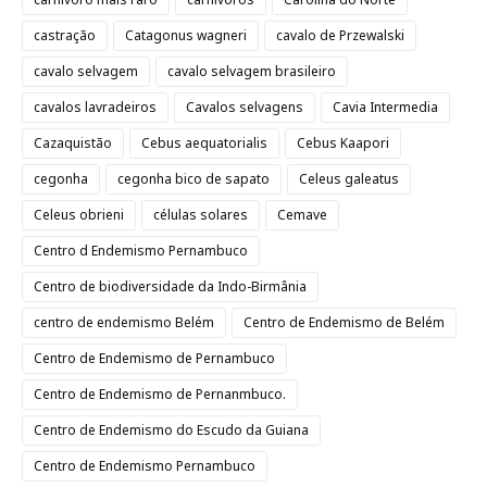
castração
Catagonus wagneri
cavalo de Przewalski
cavalo selvagem
cavalo selvagem brasileiro
cavalos lavradeiros
Cavalos selvagens
Cavia Intermedia
Cazaquistão
Cebus aequatorialis
Cebus Kaapori
cegonha
cegonha bico de sapato
Celeus galeatus
Celeus obrieni
células solares
Cemave
Centro d Endemismo Pernambuco
Centro de biodiversidade da Indo-Birmânia
centro de endemismo Belém
Centro de Endemismo de Belém
Centro de Endemismo de Pernambuco
Centro de Endemismo de Pernanmbuco.
Centro de Endemismo do Escudo da Guiana
Centro de Endemismo Pernambuco