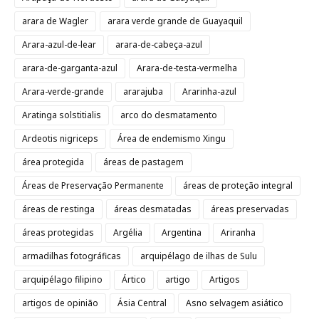
arara de Wagler
arara verde grande de Guayaquil
Arara-azul-de-lear
arara-de-cabeça-azul
arara-de-garganta-azul
Arara-de-testa-vermelha
Arara-verde-grande
ararajuba
Ararinha-azul
Aratinga solstitialis
arco do desmatamento
Ardeotis nigriceps
Área de endemismo Xingu
área protegida
áreas de pastagem
Áreas de Preservação Permanente
áreas de proteção integral
áreas de restinga
áreas desmatadas
áreas preservadas
áreas protegidas
Argélia
Argentina
Ariranha
armadilhas fotográficas
arquipélago de ilhas de Sulu
arquipélago filipino
Ártico
artigo
Artigos
artigos de opinião
Ásia Central
Asno selvagem asiático