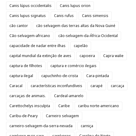
Canis lúpus occidentalis
Canis lupus orion
Canis lupus signatus
Canis rufus
Canis simensis
cão cantor
cão selvagem das terras altas da Nova Guiné
Cão-selvagem-africano
cão-selvagem-da-África-Ocidental
capacidade de nadar entre ilhas
capelão
capital mundial da extinção de aves
capoeira
Capra walie
captura de filhotes
captura e comércio ilegais
captura ilegal
capuchinho-de-crista
Cara-pintada
Caracal
características inconfundíveis
carapé
carcaça
carcaças de animais.
Cardeal-amarelo
Carettochelys insculpta
Caribe
caribu norte-americano
Caribu-de-Peary
Carneiro selvagem
carneiro-selvagem-da-serra-nevada
carniça
carnívoro mais raro
carnívoros
Carolina do Norte