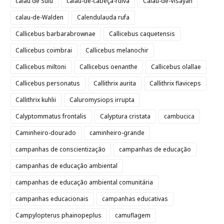
calau de Sulu
calau-de-cabeça-ruiva
Calau-de-Visayan
calau-de-Walden
Calendulauda rufa
Callicebus barbarabrownae
Callicebus caquetensis
Callicebus coimbrai
Callicebus melanochir
Callicebus miltoni
Callicebus oenanthe
Callicebus olallae
Callicebus personatus
Callithrix aurita
Callithrix flaviceps
Callithrix kuhlii
Caluromysiops irrupta
Calyptommatus frontalis
Calyptura cristata
cambucica
Caminheiro-dourado
caminheiro-grande
campanhas de conscientização
campanhas de educação
campanhas de educação ambiental
campanhas de educação ambiental comunitária
campanhas educacionais
campanhas educativas
Campylopterus phainopeplus
camuflagem