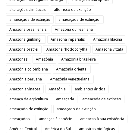
alterações climáticas
alto risco de extinção
amaeaçada de extinção
amaeaçada de extinção.
Amazona brasiliensis
Amazona dufresniana
Amazona guildingii
Amazona imperialis
Amazona lilacina
Amazona pretrei
Amazona rhodocorytha
Amazona vittata
Amazonas
Amazônia
Amazônia brasileira
Amazônia colombiana
Amazônia oriental
Amazônia peruana
Amazônia venezuelana.
Amazonia vinacea
Amazônia.
ambientes áridos
ameaça da agricultura
ameaçada
ameaçada de extinção
ameaçado de extinção
ameaçado de extinção.
ameaçados.
ameaças à espécie
ameaças à sua existência
América Central
América do Sul
amostras biológicas