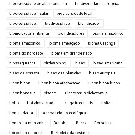
biodiversidade de alta montanha
biodiversidade européia.
biodiversidade insular
biodiversidade local.
biodiversidade.
biodivesidade
bioindicador
bioindicador ambiental
bioindicadores
bioma amazônico
bioma amazônico.
bioma ameaçado
bioma Caatinga
bioma do nordeste
bioma em grande risco
biossegurança
birdwatching.
bisão
bisão americano
bisão da floresta
bisão das planícies
bisão europeu
Bison bison
Bison bison athabascae
Bison bison bison
Bison bonasus
bisonte
Blastocerus dichotomus
bobo
boi-almiscarado
Boiga irregularis
Bolívia
bom nadador
bomba-relógio ecológica
bongo-da-montanha
Bonobo
Borax
Borboleta
borboleta-da-praia
Borboleta-da-restinga