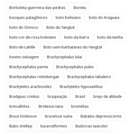
Borboleta-guerreira-das-pedras
Bornéu
bosques patagônicos
boto boliviano
boto do Araguaia
boto do Orinoco
Boto do Yangtzé
boto-cor-de-rosa boliviano
boto-da-barra
boto-da-tainha
Boto-de-Lahille
Boto-sem-barbatanas-do-Yangtzé
bovino selvagem
Brachycephalus lulai
Brachycephalus pernix
Brachycephalus pulex
Brachycephalus rotenbergae
Brachycephalus tabuleiro
Brachyteles arachnoides
Brachyteles hypoxanthus
Bradypus crinitus
braquiação
Brasil
brejo de altitude
brincalhões.
Brokesia nana
bromélias
Bruce Dickinson
brucelose suína
Bubalus depressicornis
Bubo shelleyi
bucerotiformes
Budorcas taxicolor