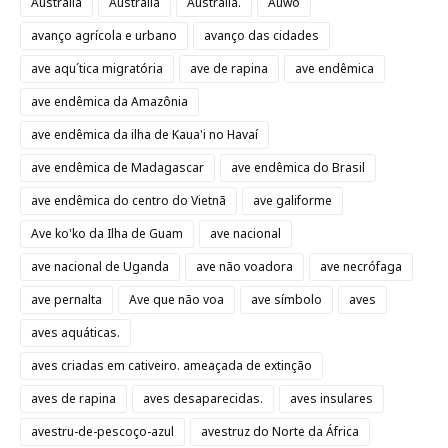
Austrália
Áustralia
Austrália.
Auwo
avanço agrícola e urbano
avanço das cidades
ave aqu´tica migratória
ave de rapina
ave endêmica
ave endêmica da Amazônia
ave endêmica da ilha de Kaua'i no Havaí
ave endêmica de Madagascar
ave endêmica do Brasil
ave endêmica do centro do Vietnã
ave galiforme
Ave ko'ko da Ilha de Guam
ave nacional
ave nacional de Uganda
ave não voadora
ave necrófaga
ave pernalta
Ave que não voa
ave símbolo
aves
aves aquáticas.
aves criadas em cativeiro. ameaçada de extinção
aves de rapina
aves desaparecidas.
aves insulares
avestru-de-pescoço-azul
avestruz do Norte da África