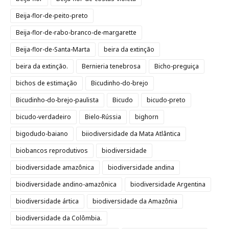
Beija-flor-de-peito-preto
Beija-flor-de-rabo-branco-de-margarette
Beija-flor-de-Santa-Marta
beira da extinção
beira da extinção.
Bernieria tenebrosa
Bicho-preguiça
bichos de estimação
Bicudinho-do-brejo
Bicudinho-do-brejo-paulista
Bicudo
bicudo-preto
bicudo-verdadeiro
Bielo-Rússia
bighorn
bigodudo-baiano
biiodiversidade da Mata Atlântica
biobancos reprodutivos
biodiversidade
biodiversidade amazônica
biodiversidade andina
biodiversidade andino-amazônica
biodiversidade Argentina
biodiversidade ártica
biodiversidade da Amazônia
biodiversidade da Colômbia.