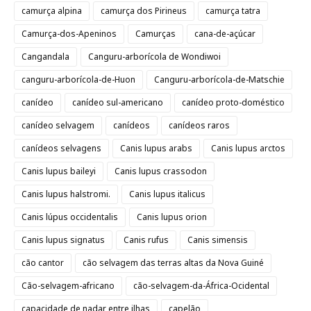
camurça alpina
camurça dos Pirineus
camurça tatra
Camurça-dos-Apeninos
Camurças
cana-de-açúcar
Cangandala
Canguru-arborícola de Wondiwoi
canguru-arborícola-de-Huon
Canguru-arborícola-de-Matschie
canídeo
canídeo sul-americano
canídeo proto-doméstico
canídeo selvagem
canídeos
canídeos raros
canídeos selvagens
Canis lupus arabs
Canis lupus arctos
Canis lupus baileyi
Canis lupus crassodon
Canis lupus halstromi.
Canis lupus italicus
Canis lúpus occidentalis
Canis lupus orion
Canis lupus signatus
Canis rufus
Canis simensis
cão cantor
cão selvagem das terras altas da Nova Guiné
Cão-selvagem-africano
cão-selvagem-da-África-Ocidental
capacidade de nadar entre ilhas
capelão