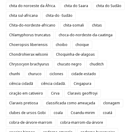
chita do noroeste da África.
chita do Saara
chita do Sudão
chita sul-africana
chita-do -Sudão
Chita-do-nordeste-africano
chita-somali
chitas
Chlamyphorus truncatus
choca-do-nordeste-da-caatinga
Choeropsis liberiensis
choibo
choique
Chondrohierax wilsonii
Choquinha-de-alagoas
Chrysocyon brachyurus
chucuto negro
chuditch
chunhi
churuco
ciclones
cidade-estado
ciência cidadã
ciência cidadã.
Cingapura
ciração em cativeiro
Cirva
Claravis geoffroyi
Claravis pretiosa
classificada como ameaçada
clonagem
clubes de ursos Gobi
coala
Coandu-mirim
coatá
cobra-de-árvore-marrom
cobra-marrom-da-árvore