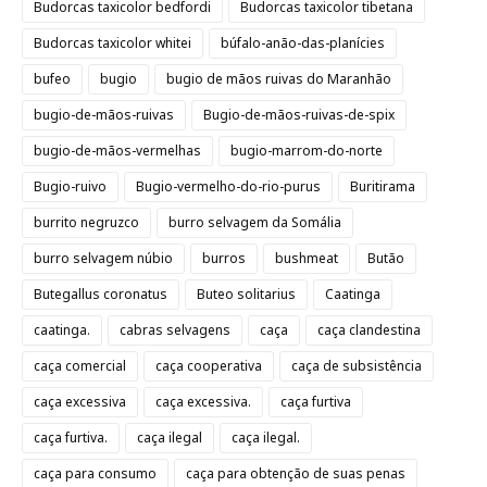
Budorcas taxicolor bedfordi
Budorcas taxicolor tibetana
Budorcas taxicolor whitei
búfalo-anão-das-planícies
bufeo
bugio
bugio de mãos ruivas do Maranhão
bugio-de-mãos-ruivas
Bugio-de-mãos-ruivas-de-spix
bugio-de-mãos-vermelhas
bugio-marrom-do-norte
Bugio-ruivo
Bugio-vermelho-do-rio-purus
Buritirama
burrito negruzco
burro selvagem da Somália
burro selvagem núbio
burros
bushmeat
Butão
Butegallus coronatus
Buteo solitarius
Caatinga
caatinga.
cabras selvagens
caça
caça clandestina
caça comercial
caça cooperativa
caça de subsistência
caça excessiva
caça excessiva.
caça furtiva
caça furtiva.
caça ilegal
caça ilegal.
caça para consumo
caça para obtenção de suas penas