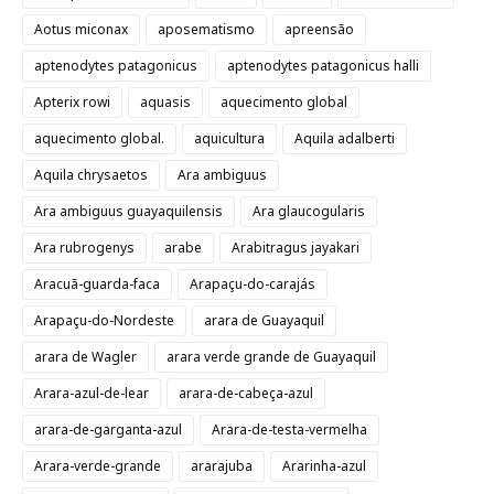
Aotus miconax
aposematismo
apreensão
aptenodytes patagonicus
aptenodytes patagonicus halli
Apterix rowi
aquasis
aquecimento global
aquecimento global.
aquicultura
Aquila adalberti
Aquila chrysaetos
Ara ambiguus
Ara ambiguus guayaquilensis
Ara glaucogularis
Ara rubrogenys
arabe
Arabitragus jayakari
Aracuã-guarda-faca
Arapaçu-do-carajás
Arapaçu-do-Nordeste
arara de Guayaquil
arara de Wagler
arara verde grande de Guayaquil
Arara-azul-de-lear
arara-de-cabeça-azul
arara-de-garganta-azul
Arara-de-testa-vermelha
Arara-verde-grande
ararajuba
Ararinha-azul