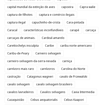
capital mundial da extinção de aves
capoeira
Capra walie
captura de filhotes
captura e comércio ilegais
captura ilegal
capuchinho-de-crista
Cara-pintada
Caracal
características inconfundíveis
carapé
carcaça
carcaças de animais.
Cardeal-amarelo
Carettochelys insculpta
Caribe
caribu norte-americano
Caribu-de-Peary
Carneiro selvagem
carneiro-selvagem-da-serra-nevada
carniça
carnívoro mais raro
carnívoros
Carolina do Norte
castração
Catagonus wagneri
cavalo de Przewalski
cavalo selvagem
cavalo selvagem brasileiro
cavalos lavradeiros
Cavalos selvagens
Cavia Intermedia
Cazaquistão
Cebus aequatorialis
Cebus Kaapori