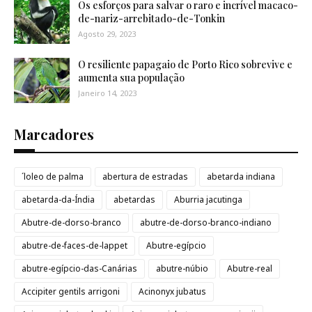
Os esforços para salvar o raro e incrível macaco-
de-nariz-arrebitado-de-Tonkin
Agosto 29, 2023
O resiliente papagaio de Porto Rico sobrevive e
aumenta sua população
Janeiro 14, 2023
Marcadores
´loleo de palma
abertura de estradas
abetarda indiana
abetarda-da-Índia
abetardas
Aburria jacutinga
Abutre-de-dorso-branco
abutre-de-dorso-branco-indiano
abutre-de-faces-de-lappet
Abutre-egípcio
abutre-egípcio-das-Canárias
abutre-núbio
Abutre-real
Accipiter gentils arrigoni
Acinonyx jubatus