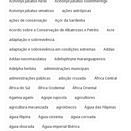
Acinonyx jubatus hecki
Acinonyx jubatus soemmeringii
Acinonyx jubatus venaticus
ações antrópicas
ações de conservação
Açor da Sardenha
Acordo sobre a Conservação de Albatrozes e Petréis
Acre
adaptação e sobrevivência
adaptação e sobrevivência em condições extremas
Addax
Addax nasomaculatus
Adelophryne maranguapensis
Adelpha herbita
administrações municipais
administrações públicas
adoção cruzada.
África Central
África do Sul
África Ocidental
África Oriental
Agamia agami
Agojie rupicola
agricultores
agricultura mecanizada
agrotóxicos
Águia das Filipinas
águia filipina
Águia-cinzenta
águia-coroada
águia-dourada
Águia-imperial-Ibérica