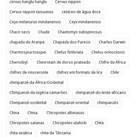
cervus hanglu hanglu
Cervus nippon
Cervus nippon taiouanus
cetáceo de água doce
Ceyx melanurus mindanensis
Ceyx mindanensis
Chaco seco
Chade
Chaetomys subspinosus
chapada do Araripe
Chapada dos Parecis
Charles Darwin
Charmosyna toxopei
Chelus fimbriata
Chelus orinocensis
Chernobyl.
Chevrotain de dorso prateado
Chifre da África
chifres de rinoceronte
chifres em formato de lira
Chile
chimpanzé-da-África-Ocidental
Chimpanzé-da-nigéria-camarões
chimpanzé-do-leste-africano
Chimpanzé-ocidental
Chimpanzé-oriental
chimpanzés
China
China.
Chiropotes albinasus
Chiropotes satanas
Chiropotes utahicki
Chita
chita asiática
chita da Tânzania