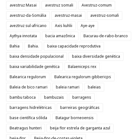
avestruz Masai
avestruz somali
Avestruz-comum
avestruz-da-Somália
avestruz-masai
avestruz-somali
aveztruz sul-africano
Axis kuhlii
Aye-aye
Aythya innotata
bacia amazônica
Bacurau-de-rabo-branco
Bahia
Bahia.
baixa capacidade reprodutiva
baixa densidade populacional
baixa diversidade genética
baixa variabilidade genética
Balaeniceps rex
Balearica regulorum
Balearica regulorum gibbericps
Baleia de bico ramari
baleia ramari
baleias
bambu taboca
bambuzais
barragens
barragens hidrelétricas
barreiras geográficas
base científica sólida
Batagur borneoensis
Beatragus hunteri
beija flor estrela de garganta azul
beija-flor
Beija-flor-de-costas-violeta