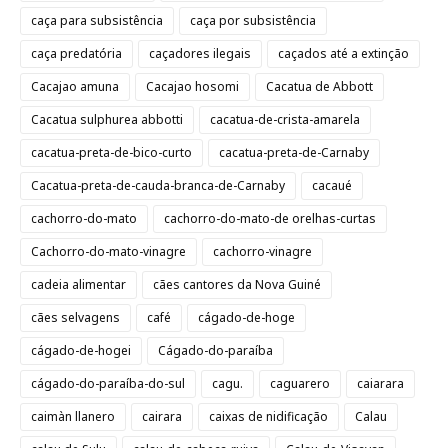
caça para subsistência
caça por subsistência
caça predatória
caçadores ilegais
caçados até a extinção
Cacajao amuna
Cacajao hosomi
Cacatua de Abbott
Cacatua sulphurea abbotti
cacatua-de-crista-amarela
cacatua-preta-de-bico-curto
cacatua-preta-de-Carnaby
Cacatua-preta-de-cauda-branca-de-Carnaby
cacaué
cachorro-do-mato
cachorro-do-mato-de orelhas-curtas
Cachorro-do-mato-vinagre
cachorro-vinagre
cadeia alimentar
cães cantores da Nova Guiné
cães selvagens
café
cágado-de-hoge
cágado-de-hogei
Cágado-do-paraíba
cágado-do-paraíba-do-sul
cagu.
caguarero
caiarara
caimàn llanero
cairara
caixas de nidificação
Calau