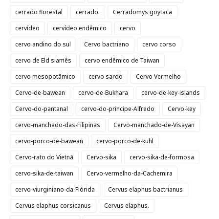
cerrado florestal
cerrado.
Cerradomys goytaca
cervídeo
cervídeo endêmico
cervo
cervo andino do sul
Cervo bactriano
cervo corso
cervo de Eld siamês
cervo endêmico de Taiwan
cervo mesopotâmico
cervo sardo
Cervo Vermelho
Cervo-de-bawean
cervo-de-Bukhara
cervo-de-key-islands
Cervo-do-pantanal
cervo-do-principe-Alfredo
Cervo-key
cervo-manchado-das-Filipinas
Cervo-manchado-de-Visayan
cervo-porco-de-bawean
cervo-porco-de-kuhl
Cervo-rato do Vietnã
Cervo-sika
cervo-sika-de-formosa
cervo-sika-de-taiwan
Cervo-vermelho-da-Cachemira
cervo-viurginiano-da-Flórida
Cervus elaphus bactrianus
Cervus elaphus corsicanus
Cervus elaphus.