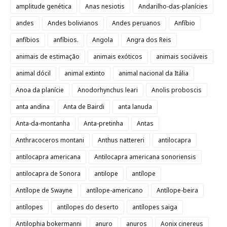
amplitude genética
Anas nesiotis
Andarilho-das-planícies
andes
Andes bolivianos
Andes peruanos
Anfíbio
anfíbios
anfíbios.
Angola
Angra dos Reis
animais de estimação
animais exóticos
animais sociáveis
animal dócil
animal extinto
animal nacional da Itália
Anoa da planície
Anodorhynchus leari
Anolis proboscis
anta andina
Anta de Bairdi
anta lanuda
Anta-da-montanha
Anta-pretinha
Antas
Anthracoceros montani
Anthus nattereri
antilocapra
antilocapra americana
Antilocapra americana sonoriensis
antilocapra de Sonora
antilope
antílope
Antílope de Swayne
antílope-americano
Antílope-beira
antílopes
antílopes do deserto
antílopes saiga
Antilophia bokermanni
anuro
anuros
Aonix cinereus