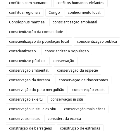
conflitos com humanos
conflitos humanos-elefantes
conflitos regionais
Congo
conhecimento local.
Conolophus marthae
conscientização ambiental
conscientização da comunidade
conscientização da população local
conscientização pública
conscientização.
conscientizar a população
conscientizar público
conservação
conservação ambiental.
conservação da espécie
conservação da floresta.
conservação de rinocerontes
conservação do pato mergulhão
conservação ex situ
conservação ex-situ
conservação in situ
conservação in situ e ex situ
conservação mais eficaz
conservacionistas
considerada extinta
construção de barragens
construção de estradas