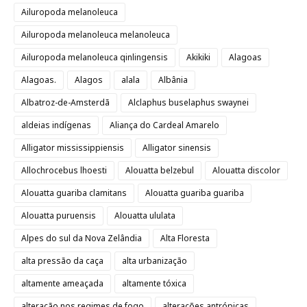
Ailuropoda melanoleuca
Ailuropoda melanoleuca melanoleuca
Ailuropoda melanoleuca qinlingensis
Akikiki
Alagoas
Alagoas.
Alagos
alala
Albânia
Albatroz-de-Amsterdã
Alclaphus buselaphus swaynei
aldeias indígenas
Aliança do Cardeal Amarelo
Alligator mississippiensis
Alligator sinensis
Allochrocebus lhoesti
Alouatta belzebul
Alouatta discolor
Alouatta guariba clamitans
Alouatta guariba guariba
Alouatta puruensis
Alouatta ululata
Alpes do sul da Nova Zelândia
Alta Floresta
alta pressão da caça
alta urbanização
altamente ameaçada
altamente tóxica
alteração nos regimes de fogo
alterações antrópicas