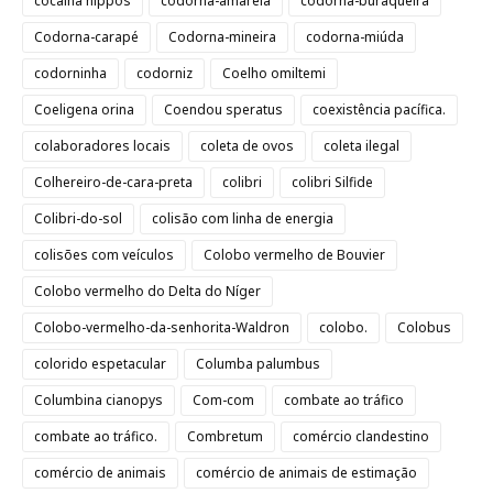
cocaina hippos
codorna-amarela
codorna-buraqueira
Codorna-carapé
Codorna-mineira
codorna-miúda
codorninha
codorniz
Coelho omiltemi
Coeligena orina
Coendou speratus
coexistência pacífica.
colaboradores locais
coleta de ovos
coleta ilegal
Colhereiro-de-cara-preta
colibri
colibri Silfide
Colibri-do-sol
colisão com linha de energia
colisões com veículos
Colobo vermelho de Bouvier
Colobo vermelho do Delta do Níger
Colobo-vermelho-da-senhorita-Waldron
colobo.
Colobus
colorido espetacular
Columba palumbus
Columbina cianopys
Com-com
combate ao tráfico
combate ao tráfico.
Combretum
comércio clandestino
comércio de animais
comércio de animais de estimação