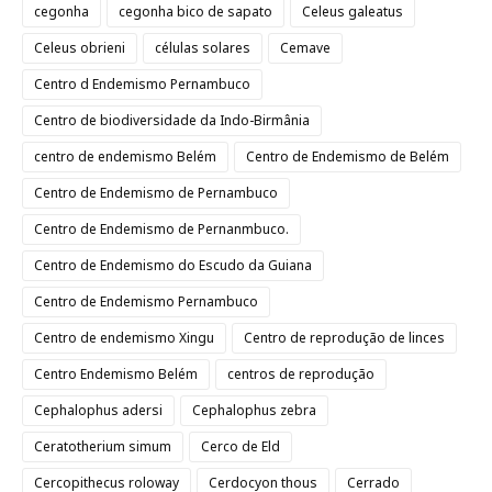
cegonha
cegonha bico de sapato
Celeus galeatus
Celeus obrieni
células solares
Cemave
Centro d Endemismo Pernambuco
Centro de biodiversidade da Indo-Birmânia
centro de endemismo Belém
Centro de Endemismo de Belém
Centro de Endemismo de Pernambuco
Centro de Endemismo de Pernanmbuco.
Centro de Endemismo do Escudo da Guiana
Centro de Endemismo Pernambuco
Centro de endemismo Xingu
Centro de reprodução de linces
Centro Endemismo Belém
centros de reprodução
Cephalophus adersi
Cephalophus zebra
Ceratotherium simum
Cerco de Eld
Cercopithecus roloway
Cerdocyon thous
Cerrado