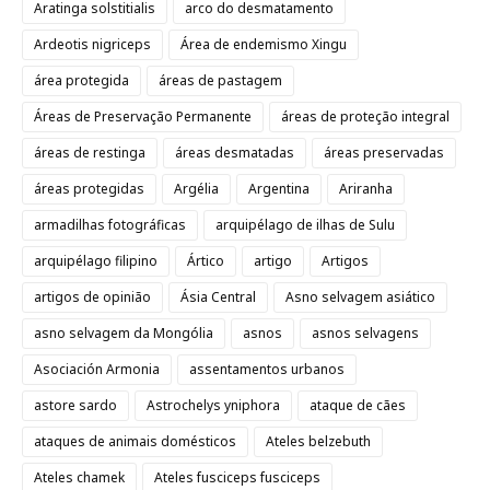
Aratinga solstitialis
arco do desmatamento
Ardeotis nigriceps
Área de endemismo Xingu
área protegida
áreas de pastagem
Áreas de Preservação Permanente
áreas de proteção integral
áreas de restinga
áreas desmatadas
áreas preservadas
áreas protegidas
Argélia
Argentina
Ariranha
armadilhas fotográficas
arquipélago de ilhas de Sulu
arquipélago filipino
Ártico
artigo
Artigos
artigos de opinião
Ásia Central
Asno selvagem asiático
asno selvagem da Mongólia
asnos
asnos selvagens
Asociación Armonia
assentamentos urbanos
astore sardo
Astrochelys yniphora
ataque de cães
ataques de animais domésticos
Ateles belzebuth
Ateles chamek
Ateles fusciceps fusciceps