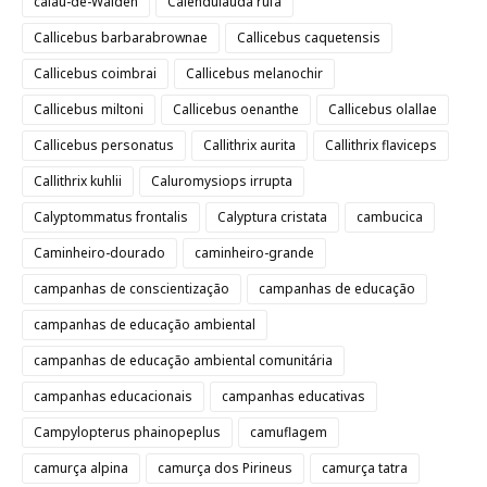
calau-de-Walden
Calendulauda rufa
Callicebus barbarabrownae
Callicebus caquetensis
Callicebus coimbrai
Callicebus melanochir
Callicebus miltoni
Callicebus oenanthe
Callicebus olallae
Callicebus personatus
Callithrix aurita
Callithrix flaviceps
Callithrix kuhlii
Caluromysiops irrupta
Calyptommatus frontalis
Calyptura cristata
cambucica
Caminheiro-dourado
caminheiro-grande
campanhas de conscientização
campanhas de educação
campanhas de educação ambiental
campanhas de educação ambiental comunitária
campanhas educacionais
campanhas educativas
Campylopterus phainopeplus
camuflagem
camurça alpina
camurça dos Pirineus
camurça tatra