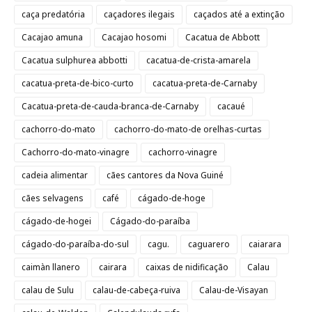
caça predatória
caçadores ilegais
caçados até a extinção
Cacajao amuna
Cacajao hosomi
Cacatua de Abbott
Cacatua sulphurea abbotti
cacatua-de-crista-amarela
cacatua-preta-de-bico-curto
cacatua-preta-de-Carnaby
Cacatua-preta-de-cauda-branca-de-Carnaby
cacaué
cachorro-do-mato
cachorro-do-mato-de orelhas-curtas
Cachorro-do-mato-vinagre
cachorro-vinagre
cadeia alimentar
cães cantores da Nova Guiné
cães selvagens
café
cágado-de-hoge
cágado-de-hogei
Cágado-do-paraíba
cágado-do-paraíba-do-sul
cagu.
caguarero
caiarara
caimàn llanero
cairara
caixas de nidificação
Calau
calau de Sulu
calau-de-cabeça-ruiva
Calau-de-Visayan