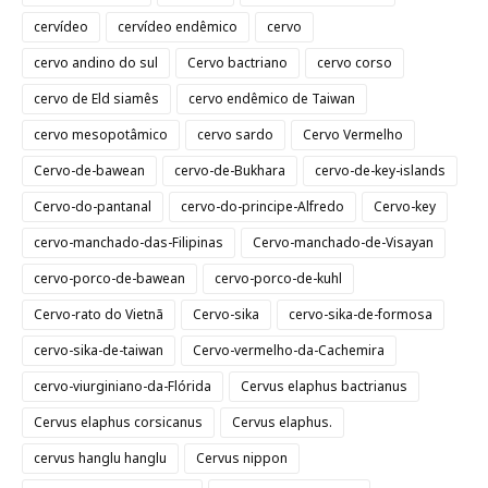
cervídeo
cervídeo endêmico
cervo
cervo andino do sul
Cervo bactriano
cervo corso
cervo de Eld siamês
cervo endêmico de Taiwan
cervo mesopotâmico
cervo sardo
Cervo Vermelho
Cervo-de-bawean
cervo-de-Bukhara
cervo-de-key-islands
Cervo-do-pantanal
cervo-do-principe-Alfredo
Cervo-key
cervo-manchado-das-Filipinas
Cervo-manchado-de-Visayan
cervo-porco-de-bawean
cervo-porco-de-kuhl
Cervo-rato do Vietnã
Cervo-sika
cervo-sika-de-formosa
cervo-sika-de-taiwan
Cervo-vermelho-da-Cachemira
cervo-viurginiano-da-Flórida
Cervus elaphus bactrianus
Cervus elaphus corsicanus
Cervus elaphus.
cervus hanglu hanglu
Cervus nippon