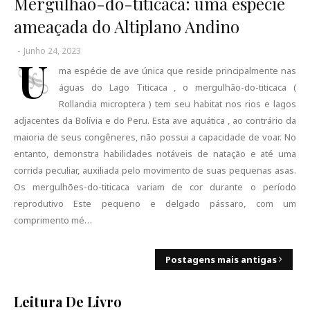
Mergulhão-do-titicaca: uma espécie
ameaçada do Altiplano Andino
-
Junho 24, 2023
U
ma espécie de ave única que reside principalmente nas
águas do Lago Titicaca , o mergulhão-do-titicaca (
Rollandia microptera ) tem seu habitat nos rios e lagos
adjacentes da Bolívia e do Peru. Esta ave aquática , ao contrário da
maioria de seus congêneres, não possui a capacidade de voar. No
entanto, demonstra habilidades notáveis de natação e até uma
corrida peculiar, auxiliada pelo movimento de suas pequenas asas.
Os mergulhões-do-titicaca variam de cor durante o período
reprodutivo Este pequeno e delgado pássaro, com um
comprimento mé…
Postagens mais antigas
Leitura De Livro