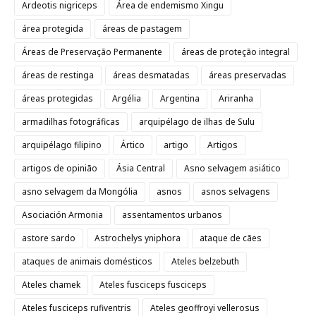
Ardeotis nigriceps
Área de endemismo Xingu
área protegida
áreas de pastagem
Áreas de Preservação Permanente
áreas de proteção integral
áreas de restinga
áreas desmatadas
áreas preservadas
áreas protegidas
Argélia
Argentina
Ariranha
armadilhas fotográficas
arquipélago de ilhas de Sulu
arquipélago filipino
Ártico
artigo
Artigos
artigos de opinião
Ásia Central
Asno selvagem asiático
asno selvagem da Mongólia
asnos
asnos selvagens
Asociación Armonia
assentamentos urbanos
astore sardo
Astrochelys yniphora
ataque de cães
ataques de animais domésticos
Ateles belzebuth
Ateles chamek
Ateles fusciceps fusciceps
Ateles fusciceps rufiventris
Ateles geoffroyi vellerosus