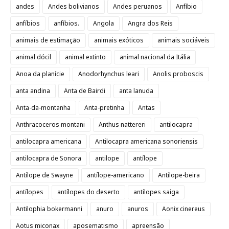
andes
Andes bolivianos
Andes peruanos
Anfíbio
anfíbios
anfíbios.
Angola
Angra dos Reis
animais de estimação
animais exóticos
animais sociáveis
animal dócil
animal extinto
animal nacional da Itália
Anoa da planície
Anodorhynchus leari
Anolis proboscis
anta andina
Anta de Bairdi
anta lanuda
Anta-da-montanha
Anta-pretinha
Antas
Anthracoceros montani
Anthus nattereri
antilocapra
antilocapra americana
Antilocapra americana sonoriensis
antilocapra de Sonora
antilope
antílope
Antílope de Swayne
antílope-americano
Antílope-beira
antílopes
antílopes do deserto
antílopes saiga
Antilophia bokermanni
anuro
anuros
Aonix cinereus
Aotus miconax
aposematismo
apreensão