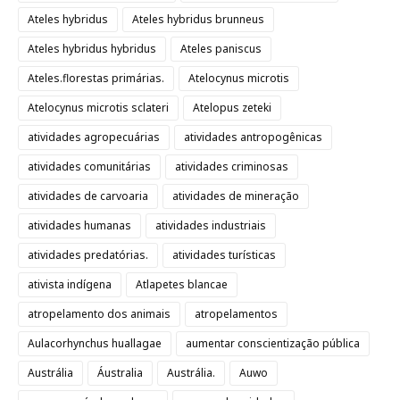
Ateles hybridus
Ateles hybridus brunneus
Ateles hybridus hybridus
Ateles paniscus
Ateles.florestas primárias.
Atelocynus microtis
Atelocynus microtis sclateri
Atelopus zeteki
atividades agropecuárias
atividades antropogênicas
atividades comunitárias
atividades criminosas
atividades de carvoaria
atividades de mineração
atividades humanas
atividades industriais
atividades predatórias.
atividades turísticas
ativista indígena
Atlapetes blancae
atropelamento dos animais
atropelamentos
Aulacorhynchus huallagae
aumentar conscientização pública
Austrália
Áustralia
Austrália.
Auwo