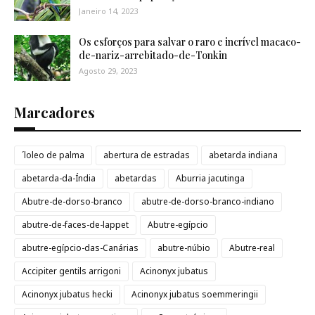
Janeiro 14, 2023
Os esforços para salvar o raro e incrível macaco-
de-nariz-arrebitado-de-Tonkin
Agosto 29, 2023
Marcadores
´loleo de palma
abertura de estradas
abetarda indiana
abetarda-da-Índia
abetardas
Aburria jacutinga
Abutre-de-dorso-branco
abutre-de-dorso-branco-indiano
abutre-de-faces-de-lappet
Abutre-egípcio
abutre-egípcio-das-Canárias
abutre-núbio
Abutre-real
Accipiter gentils arrigoni
Acinonyx jubatus
Acinonyx jubatus hecki
Acinonyx jubatus soemmeringii