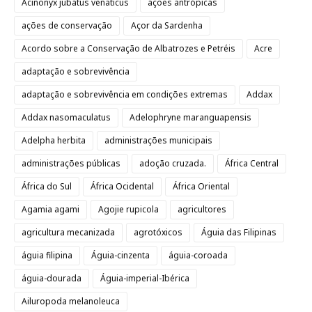
Acinonyx jubatus venaticus
ações antrópicas
ações de conservação
Açor da Sardenha
Acordo sobre a Conservação de Albatrozes e Petréis
Acre
adaptação e sobrevivência
adaptação e sobrevivência em condições extremas
Addax
Addax nasomaculatus
Adelophryne maranguapensis
Adelpha herbita
administrações municipais
administrações públicas
adoção cruzada.
África Central
África do Sul
África Ocidental
África Oriental
Agamia agami
Agojie rupicola
agricultores
agricultura mecanizada
agrotóxicos
Águia das Filipinas
águia filipina
Águia-cinzenta
águia-coroada
águia-dourada
Águia-imperial-Ibérica
Ailuropoda melanoleuca