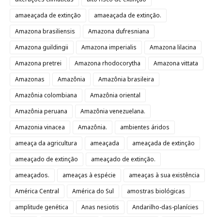
amaeaçada de extinção
amaeaçada de extinção.
Amazona brasiliensis
Amazona dufresniana
Amazona guildingii
Amazona imperialis
Amazona lilacina
Amazona pretrei
Amazona rhodocorytha
Amazona vittata
Amazonas
Amazônia
Amazônia brasileira
Amazônia colombiana
Amazônia oriental
Amazônia peruana
Amazônia venezuelana.
Amazonia vinacea
Amazônia.
ambientes áridos
ameaça da agricultura
ameaçada
ameaçada de extinção
ameaçado de extinção
ameaçado de extinção.
ameaçados.
ameaças à espécie
ameaças à sua existência
América Central
América do Sul
amostras biológicas
amplitude genética
Anas nesiotis
Andarilho-das-planícies