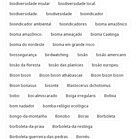
biodiversidade insular
biodiversidade local.
biodiversidade.
biodivesidade
bioindicador
bioindicador ambiental
bioindicadores
bioma amazônico
bioma amazônico.
bioma ameaçado
bioma Caatinga
bioma do nordeste
bioma em grande risco
biossegurança
birdwatching.
bisão
bisão americano
bisão da floresta
bisão das planícies
bisão europeu
Bison bison
Bison bison athabascae
Bison bison bison
Bison bonasus
bisonte
Blastocerus dichotomus
bobo
boi-almiscarado
Boiga irregularis
Bolívia
bom nadador
bomba-relógio ecológica
bongo-da-montanha
Bonobo
Borax
Borboleta
borboleta-da-praia
Borboleta-da-restinga
Borboleta-guerreira-das-pedras
Bornéu