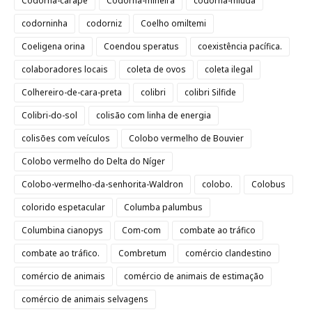
Codorna-carapé
Codorna-mineira
codorna-miúda
codorninha
codorniz
Coelho omiltemi
Coeligena orina
Coendou speratus
coexistência pacífica.
colaboradores locais
coleta de ovos
coleta ilegal
Colhereiro-de-cara-preta
colibri
colibri Silfide
Colibri-do-sol
colisão com linha de energia
colisões com veículos
Colobo vermelho de Bouvier
Colobo vermelho do Delta do Níger
Colobo-vermelho-da-senhorita-Waldron
colobo.
Colobus
colorido espetacular
Columba palumbus
Columbina cianopys
Com-com
combate ao tráfico
combate ao tráfico.
Combretum
comércio clandestino
comércio de animais
comércio de animais de estimação
comércio de animais selvagens