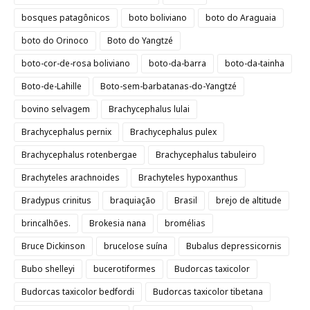
bosques patagônicos
boto boliviano
boto do Araguaia
boto do Orinoco
Boto do Yangtzé
boto-cor-de-rosa boliviano
boto-da-barra
boto-da-tainha
Boto-de-Lahille
Boto-sem-barbatanas-do-Yangtzé
bovino selvagem
Brachycephalus lulai
Brachycephalus pernix
Brachycephalus pulex
Brachycephalus rotenbergae
Brachycephalus tabuleiro
Brachyteles arachnoides
Brachyteles hypoxanthus
Bradypus crinitus
braquiação
Brasil
brejo de altitude
brincalhões.
Brokesia nana
bromélias
Bruce Dickinson
brucelose suína
Bubalus depressicornis
Bubo shelleyi
bucerotiformes
Budorcas taxicolor
Budorcas taxicolor bedfordi
Budorcas taxicolor tibetana