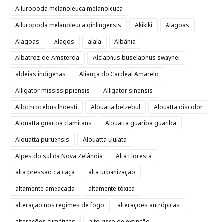
Ailuropoda melanoleuca melanoleuca
Ailuropoda melanoleuca qinlingensis
Akikiki
Alagoas
Alagoas.
Alagos
alala
Albânia
Albatroz-de-Amsterdã
Alclaphus buselaphus swaynei
aldeias indígenas
Aliança do Cardeal Amarelo
Alligator mississippiensis
Alligator sinensis
Allochrocebus lhoesti
Alouatta belzebul
Alouatta discolor
Alouatta guariba clamitans
Alouatta guariba guariba
Alouatta puruensis
Alouatta ululata
Alpes do sul da Nova Zelândia
Alta Floresta
alta pressão da caça
alta urbanização
altamente ameaçada
altamente tóxica
alteração nos regimes de fogo
alterações antrópicas
alterações climáticas
alto risco de extinção