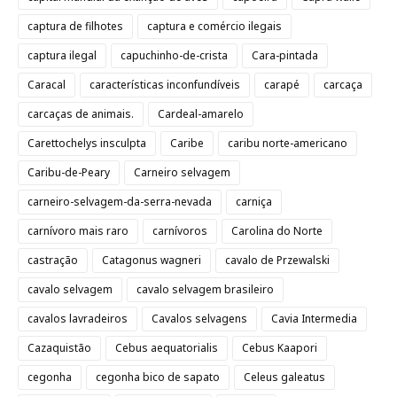
captura de filhotes
captura e comércio ilegais
captura ilegal
capuchinho-de-crista
Cara-pintada
Caracal
características inconfundíveis
carapé
carcaça
carcaças de animais.
Cardeal-amarelo
Carettochelys insculpta
Caribe
caribu norte-americano
Caribu-de-Peary
Carneiro selvagem
carneiro-selvagem-da-serra-nevada
carniça
carnívoro mais raro
carnívoros
Carolina do Norte
castração
Catagonus wagneri
cavalo de Przewalski
cavalo selvagem
cavalo selvagem brasileiro
cavalos lavradeiros
Cavalos selvagens
Cavia Intermedia
Cazaquistão
Cebus aequatorialis
Cebus Kaapori
cegonha
cegonha bico de sapato
Celeus galeatus