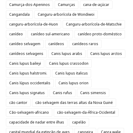
Camurça-dos-Apeninos
Camurças
cana-de-açúcar
Cangandala
Canguru-arborícola de Wondiwoi
canguru-arborícola-de-Huon
Canguru-arborícola-de-Matschie
canídeo
canídeo sul-americano
canídeo proto-doméstico
canídeo selvagem
canídeos
canídeos raros
canídeos selvagens
Canis lupus arabs
Canis lupus arctos
Canis lupus baileyi
Canis lupus crassodon
Canis lupus halstromi.
Canis lupus italicus
Canis lúpus occidentalis
Canis lupus orion
Canis lupus signatus
Canis rufus
Canis simensis
cão cantor
cão selvagem das terras altas da Nova Guiné
Cão-selvagem-africano
cão-selvagem-da-África-Ocidental
capacidade de nadar entre ilhas
capelão
capital mundial da extinção de aves
capoeira
Capra walie