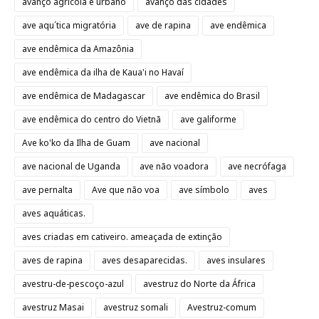
avanço agrícola e urbano
avanço das cidades
ave aqu´tica migratória
ave de rapina
ave endêmica
ave endêmica da Amazônia
ave endêmica da ilha de Kaua'i no Havaí
ave endêmica de Madagascar
ave endêmica do Brasil
ave endêmica do centro do Vietnã
ave galiforme
Ave ko'ko da Ilha de Guam
ave nacional
ave nacional de Uganda
ave não voadora
ave necrófaga
ave pernalta
Ave que não voa
ave símbolo
aves
aves aquáticas.
aves criadas em cativeiro. ameaçada de extinção
aves de rapina
aves desaparecidas.
aves insulares
avestru-de-pescoço-azul
avestruz do Norte da África
avestruz Masai
avestruz somali
Avestruz-comum