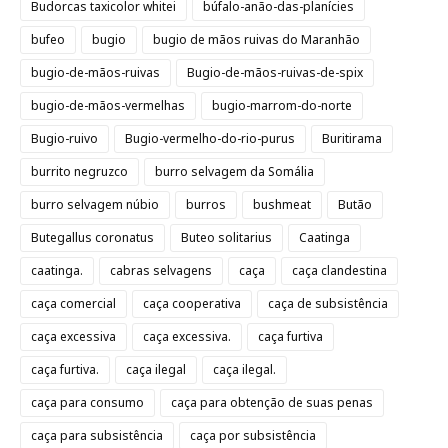
Budorcas taxicolor whitei
búfalo-anão-das-planícies
bufeo
bugio
bugio de mãos ruivas do Maranhão
bugio-de-mãos-ruivas
Bugio-de-mãos-ruivas-de-spix
bugio-de-mãos-vermelhas
bugio-marrom-do-norte
Bugio-ruivo
Bugio-vermelho-do-rio-purus
Buritirama
burrito negruzco
burro selvagem da Somália
burro selvagem núbio
burros
bushmeat
Butão
Butegallus coronatus
Buteo solitarius
Caatinga
caatinga.
cabras selvagens
caça
caça clandestina
caça comercial
caça cooperativa
caça de subsistência
caça excessiva
caça excessiva.
caça furtiva
caça furtiva.
caça ilegal
caça ilegal.
caça para consumo
caça para obtenção de suas penas
caça para subsistência
caça por subsistência