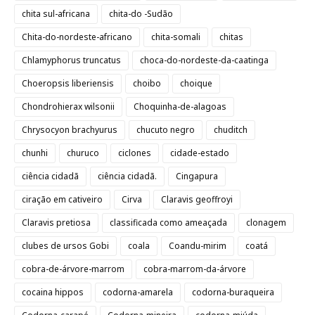
chita sul-africana
chita-do -Sudão
Chita-do-nordeste-africano
chita-somali
chitas
Chlamyphorus truncatus
choca-do-nordeste-da-caatinga
Choeropsis liberiensis
choibo
choique
Chondrohierax wilsonii
Choquinha-de-alagoas
Chrysocyon brachyurus
chucuto negro
chuditch
chunhi
churuco
ciclones
cidade-estado
ciência cidadã
ciência cidadã.
Cingapura
ciração em cativeiro
Cirva
Claravis geoffroyi
Claravis pretiosa
classificada como ameaçada
clonagem
clubes de ursos Gobi
coala
Coandu-mirim
coatá
cobra-de-árvore-marrom
cobra-marrom-da-árvore
cocaina hippos
codorna-amarela
codorna-buraqueira