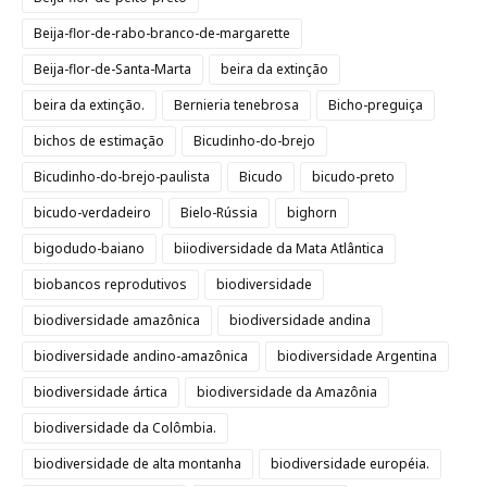
Beija-flor-de-rabo-branco-de-margarette
Beija-flor-de-Santa-Marta
beira da extinção
beira da extinção.
Bernieria tenebrosa
Bicho-preguiça
bichos de estimação
Bicudinho-do-brejo
Bicudinho-do-brejo-paulista
Bicudo
bicudo-preto
bicudo-verdadeiro
Bielo-Rússia
bighorn
bigodudo-baiano
biiodiversidade da Mata Atlântica
biobancos reprodutivos
biodiversidade
biodiversidade amazônica
biodiversidade andina
biodiversidade andino-amazônica
biodiversidade Argentina
biodiversidade ártica
biodiversidade da Amazônia
biodiversidade da Colômbia.
biodiversidade de alta montanha
biodiversidade européia.