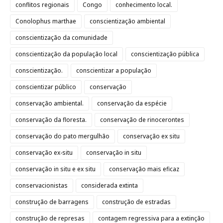
conflitos regionais
Congo
conhecimento local.
Conolophus marthae
conscientização ambiental
conscientização da comunidade
conscientização da população local
conscientização pública
conscientização.
conscientizar a população
conscientizar público
conservação
conservação ambiental.
conservação da espécie
conservação da floresta.
conservação de rinocerontes
conservação do pato mergulhão
conservação ex situ
conservação ex-situ
conservação in situ
conservação in situ e ex situ
conservação mais eficaz
conservacionistas
considerada extinta
construção de barragens
construção de estradas
construção de represas
contagem regressiva para a extinção