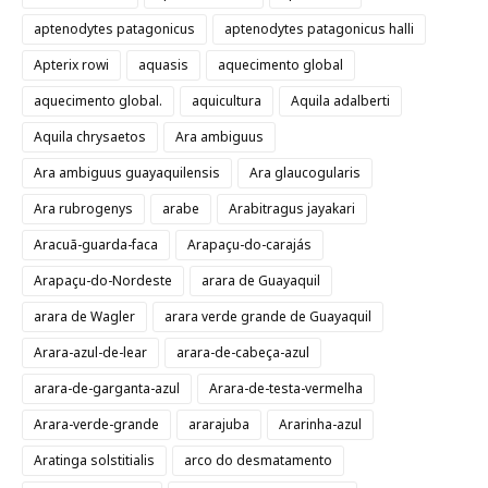
aptenodytes patagonicus
aptenodytes patagonicus halli
Apterix rowi
aquasis
aquecimento global
aquecimento global.
aquicultura
Aquila adalberti
Aquila chrysaetos
Ara ambiguus
Ara ambiguus guayaquilensis
Ara glaucogularis
Ara rubrogenys
arabe
Arabitragus jayakari
Aracuã-guarda-faca
Arapaçu-do-carajás
Arapaçu-do-Nordeste
arara de Guayaquil
arara de Wagler
arara verde grande de Guayaquil
Arara-azul-de-lear
arara-de-cabeça-azul
arara-de-garganta-azul
Arara-de-testa-vermelha
Arara-verde-grande
ararajuba
Ararinha-azul
Aratinga solstitialis
arco do desmatamento