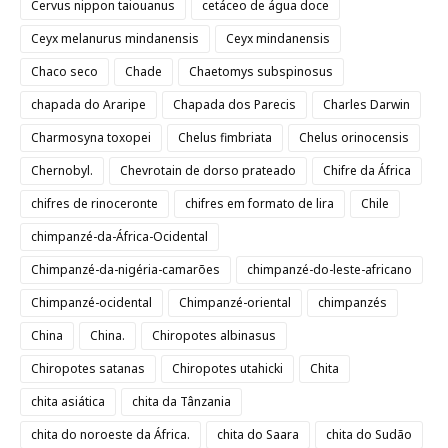
Cervus nippon taiouanus
cetáceo de água doce
Ceyx melanurus mindanensis
Ceyx mindanensis
Chaco seco
Chade
Chaetomys subspinosus
chapada do Araripe
Chapada dos Parecis
Charles Darwin
Charmosyna toxopei
Chelus fimbriata
Chelus orinocensis
Chernobyl.
Chevrotain de dorso prateado
Chifre da África
chifres de rinoceronte
chifres em formato de lira
Chile
chimpanzé-da-África-Ocidental
Chimpanzé-da-nigéria-camarões
chimpanzé-do-leste-africano
Chimpanzé-ocidental
Chimpanzé-oriental
chimpanzés
China
China.
Chiropotes albinasus
Chiropotes satanas
Chiropotes utahicki
Chita
chita asiática
chita da Tânzania
chita do noroeste da África.
chita do Saara
chita do Sudão