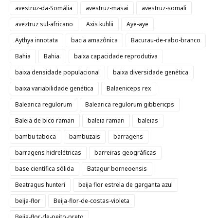
avestruz-da-Somália
avestruz-masai
avestruz-somali
aveztruz sul-africano
Axis kuhlii
Aye-aye
Aythya innotata
bacia amazônica
Bacurau-de-rabo-branco
Bahia
Bahia.
baixa capacidade reprodutiva
baixa densidade populacional
baixa diversidade genética
baixa variabilidade genética
Balaeniceps rex
Balearica regulorum
Balearica regulorum gibbericps
Baleia de bico ramari
baleia ramari
baleias
bambu taboca
bambuzais
barragens
barragens hidrelétricas
barreiras geográficas
base científica sólida
Batagur borneoensis
Beatragus hunteri
beija flor estrela de garganta azul
beija-flor
Beija-flor-de-costas-violeta
Beija-flor-de-peito-preto