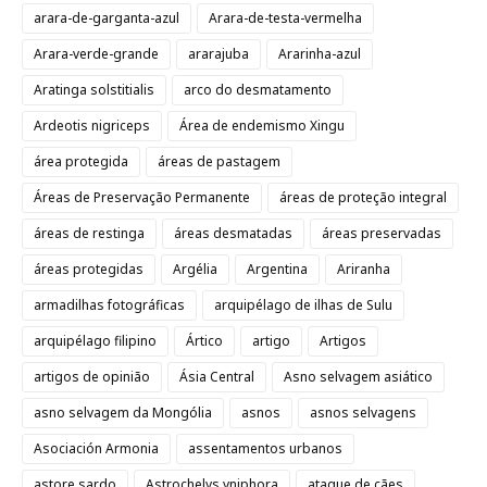
arara-de-garganta-azul
Arara-de-testa-vermelha
Arara-verde-grande
ararajuba
Ararinha-azul
Aratinga solstitialis
arco do desmatamento
Ardeotis nigriceps
Área de endemismo Xingu
área protegida
áreas de pastagem
Áreas de Preservação Permanente
áreas de proteção integral
áreas de restinga
áreas desmatadas
áreas preservadas
áreas protegidas
Argélia
Argentina
Ariranha
armadilhas fotográficas
arquipélago de ilhas de Sulu
arquipélago filipino
Ártico
artigo
Artigos
artigos de opinião
Ásia Central
Asno selvagem asiático
asno selvagem da Mongólia
asnos
asnos selvagens
Asociación Armonia
assentamentos urbanos
astore sardo
Astrochelys yniphora
ataque de cães