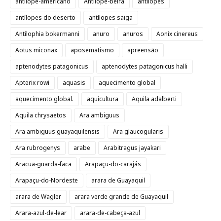
antílope-americano
Antílope-beira
antílopes
antílopes do deserto
antílopes saiga
Antilophia bokermanni
anuro
anuros
Aonix cinereus
Aotus miconax
aposematismo
apreensão
aptenodytes patagonicus
aptenodytes patagonicus halli
Apterix rowi
aquasis
aquecimento global
aquecimento global.
aquicultura
Aquila adalberti
Aquila chrysaetos
Ara ambiguus
Ara ambiguus guayaquilensis
Ara glaucogularis
Ara rubrogenys
arabe
Arabitragus jayakari
Aracuã-guarda-faca
Arapaçu-do-carajás
Arapaçu-do-Nordeste
arara de Guayaquil
arara de Wagler
arara verde grande de Guayaquil
Arara-azul-de-lear
arara-de-cabeça-azul