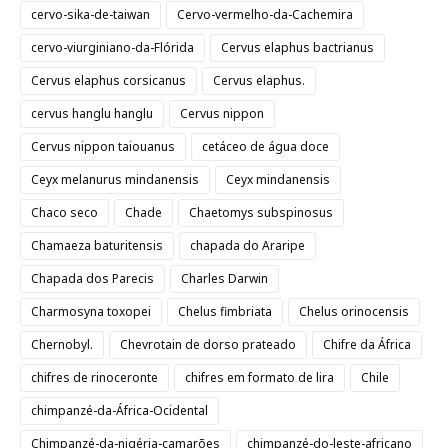
cervo-sika-de-taiwan
Cervo-vermelho-da-Cachemira
cervo-viurginiano-da-Flórida
Cervus elaphus bactrianus
Cervus elaphus corsicanus
Cervus elaphus.
cervus hanglu hanglu
Cervus nippon
Cervus nippon taiouanus
cetáceo de água doce
Ceyx melanurus mindanensis
Ceyx mindanensis
Chaco seco
Chade
Chaetomys subspinosus
Chamaeza baturitensis
chapada do Araripe
Chapada dos Parecis
Charles Darwin
Charmosyna toxopei
Chelus fimbriata
Chelus orinocensis
Chernobyl.
Chevrotain de dorso prateado
Chifre da África
chifres de rinoceronte
chifres em formato de lira
Chile
chimpanzé-da-África-Ocidental
Chimpanzé-da-nigéria-camarões
chimpanzé-do-leste-africano