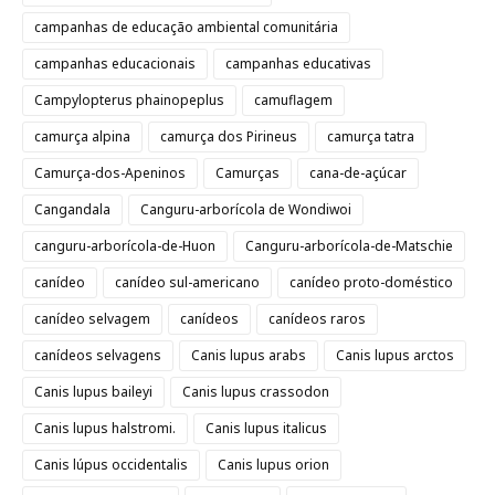
campanhas de educação ambiental comunitária
campanhas educacionais
campanhas educativas
Campylopterus phainopeplus
camuflagem
camurça alpina
camurça dos Pirineus
camurça tatra
Camurça-dos-Apeninos
Camurças
cana-de-açúcar
Cangandala
Canguru-arborícola de Wondiwoi
canguru-arborícola-de-Huon
Canguru-arborícola-de-Matschie
canídeo
canídeo sul-americano
canídeo proto-doméstico
canídeo selvagem
canídeos
canídeos raros
canídeos selvagens
Canis lupus arabs
Canis lupus arctos
Canis lupus baileyi
Canis lupus crassodon
Canis lupus halstromi.
Canis lupus italicus
Canis lúpus occidentalis
Canis lupus orion