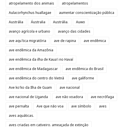
atropelamento dos animais
atropelamentos
Aulacorhynchus huallagae
aumentar conscientização pública
Austrália
Áustralia
Austrália.
Auwo
avanço agrícola e urbano
avanço das cidades
ave aqu´tica migratória
ave de rapina
ave endêmica
ave endêmica da Amazônia
ave endêmica da ilha de Kaua'i no Havaí
ave endêmica de Madagascar
ave endêmica do Brasil
ave endêmica do centro do Vietnã
ave galiforme
Ave ko'ko da Ilha de Guam
ave nacional
ave nacional de Uganda
ave não voadora
ave necrófaga
ave pernalta
Ave que não voa
ave símbolo
aves
aves aquáticas.
aves criadas em cativeiro. ameaçada de extinção