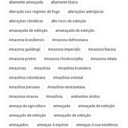
altamente ameaçada
altamente tóxica
alteração nos regimes de fogo
alterações antrópicas
alterações climáticas
alto risco de extinção
amaeaçada de extinção
amaeaçada de extinção.
Amazona brasiliensis
Amazona dufresniana
Amazona guildingii
Amazona imperialis
Amazona lilacina
Amazona pretrei
Amazona rhodocorytha
Amazona vittata
Amazonas
Amazônia
Amazônia brasileira
Amazônia colombiana
Amazônia oriental
Amazônia peruana
Amazônia venezuelana.
Amazonia vinacea
Amazônia.
ambientes áridos
ameaça da agricultura
ameaçada
ameaçada de extinção
ameaçado de extinção
ameaçado de extinção.
ameaçados.
ameaças à espécie
ameaças à sua existência