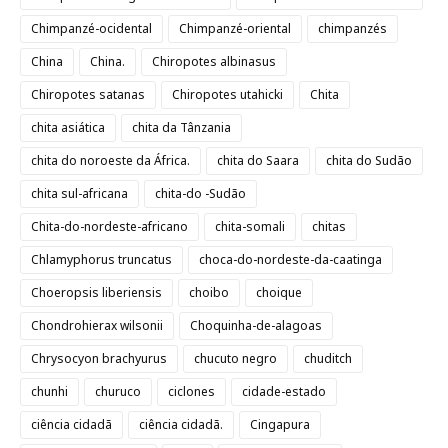
Chimpanzé-ocidental
Chimpanzé-oriental
chimpanzés
China
China.
Chiropotes albinasus
Chiropotes satanas
Chiropotes utahicki
Chita
chita asiática
chita da Tânzania
chita do noroeste da África.
chita do Saara
chita do Sudão
chita sul-africana
chita-do -Sudão
Chita-do-nordeste-africano
chita-somali
chitas
Chlamyphorus truncatus
choca-do-nordeste-da-caatinga
Choeropsis liberiensis
choibo
choique
Chondrohierax wilsonii
Choquinha-de-alagoas
Chrysocyon brachyurus
chucuto negro
chuditch
chunhi
churuco
ciclones
cidade-estado
ciência cidadã
ciência cidadã.
Cingapura