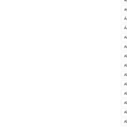
a
Á
Á
A
A
A
A
A
A
A
A
A
A