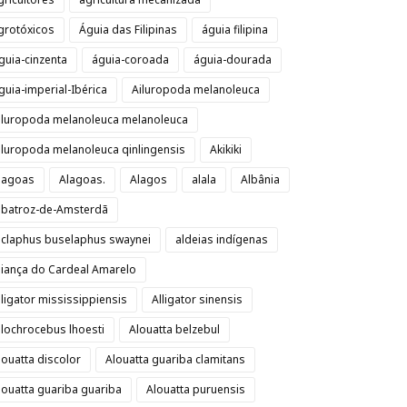
grotóxicos
Águia das Filipinas
águia filipina
guia-cinzenta
águia-coroada
águia-dourada
guia-imperial-Ibérica
Ailuropoda melanoleuca
iluropoda melanoleuca melanoleuca
iluropoda melanoleuca qinlingensis
Akikiki
lagoas
Alagoas.
Alagos
alala
Albânia
lbatroz-de-Amsterdã
lclaphus buselaphus swaynei
aldeias indígenas
liança do Cardeal Amarelo
lligator mississippiensis
Alligator sinensis
llochrocebus lhoesti
Alouatta belzebul
louatta discolor
Alouatta guariba clamitans
louatta guariba guariba
Alouatta puruensis