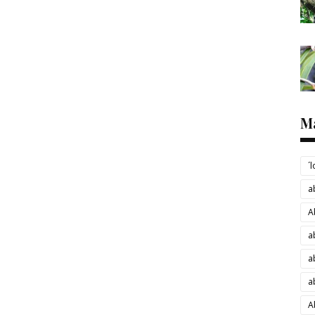
M
´
a
A
a
a
a
A