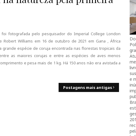
) foi fotografada pelo pesquisador do Imperial College London
Do
ce Robert Williams em 16 de outubro de 2021 em Gana , África
Pol
a grande espécie de coruja encontrada nas florestas tropicais da
gra
á entre as maiores corujas e entre as espécies de aves menos
Atu
mei
omprimento e pesa mais de 1 kg. Há 150 anos não era avistada a
liv
sus
e 
in
Postagens mais antigas
imp
pub
Bra
es
ges
20
rec
pel