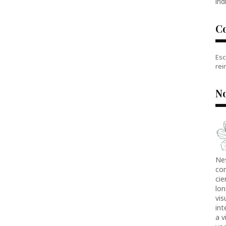
índ
C
Esc
rei
No
Ne
co
cie
lon
vis
in
a v