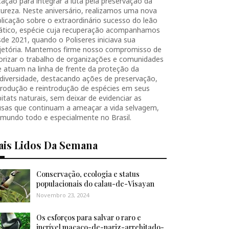
ação para integrar a luta pela preservação da
ureza. Neste aniversário, realizamos uma nova
licação sobre o extraordinário sucesso do leão
iático, espécie cuja recuperação acompanhamos
de 2021, quando o Poliseres iniciava sua
ajetória. Mantemos firme nosso compromisso de
orizar o trabalho de organizações e comunidades
 atuam na linha de frente da proteção da
diversidade, destacando ações de preservação,
produção e reintrodução de espécies em seus
itats naturais, sem deixar de evidenciar as
usas que continuam a ameaçar a vida selvagem,
 mundo todo e especialmente no Brasil.
ais Lidos Da Semana
Conservação, ecologia e status
populacionais do calau-de-Visayan
Novembro 23, 2024
Os esforços para salvar o raro e
incrível macaco-de-nariz-arrebitado-