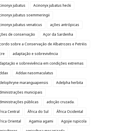
cinonyx jubatus
Acinonyx jubatus hecki
cinonyx jubatus soemmeringii
cinonyx jubatus venaticus
ações antrópicas
ções de conservação
Açor da Sardenha
cordo sobre a Conservação de Albatrozes e Petréis
cre
adaptação e sobrevivência
daptação e sobrevivência em condições extremas
ddax
Addax nasomaculatus
delophryne maranguapensis
Adelpha herbita
dministrações municipais
dministrações públicas
adoção cruzada.
frica Central
África do Sul
África Ocidental
frica Oriental
Agamia agami
Agojie rupicola
gricultores
agricultura mecanizada