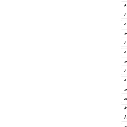
A
A
A
a
A
A
a
A
A
a
a
Á
Á
a