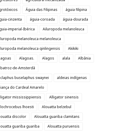
grotóxicos
Águia das Filipinas
águia filipina
guia-cinzenta
águia-coroada
águia-dourada
guia-imperial-Ibérica
Ailuropoda melanoleuca
iluropoda melanoleuca melanoleuca
iluropoda melanoleuca qinlingensis
Akikiki
lagoas
Alagoas.
Alagos
alala
Albânia
lbatroz-de-Amsterdã
lclaphus buselaphus swaynei
aldeias indígenas
liança do Cardeal Amarelo
lligator mississippiensis
Alligator sinensis
llochrocebus lhoesti
Alouatta belzebul
louatta discolor
Alouatta guariba clamitans
louatta guariba guariba
Alouatta puruensis