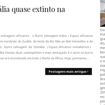
ia quase extinto na
Do
Pol
selvagens africanos : o Burro selvagem núbio ( Equus africanus
gra
 no nordeste do Sudão, do leste do Rio Nilo ao Mar Vermelho e do
Atu
a e o burro selvagem da Somália ( Equus africanus somaliensis ).
mei
liv
lia Destas duas subespécies o mais ameaçado é o asno ou burro
sus
que era encontrado em todo o Norte da África. Hoje, permanec…
e 
in
imp
Postagens mais antigas
pub
Bra
es
ges
20
rec
pel