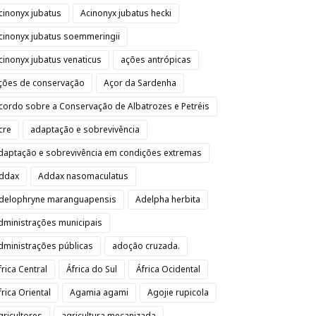
cinonyx jubatus
Acinonyx jubatus hecki
cinonyx jubatus soemmeringii
cinonyx jubatus venaticus
ações antrópicas
ções de conservação
Açor da Sardenha
cordo sobre a Conservação de Albatrozes e Petréis
cre
adaptação e sobrevivência
daptação e sobrevivência em condições extremas
ddax
Addax nasomaculatus
delophryne maranguapensis
Adelpha herbita
dministrações municipais
dministrações públicas
adoção cruzada.
frica Central
África do Sul
África Ocidental
frica Oriental
Agamia agami
Agojie rupicola
gricultores
agricultura mecanizada