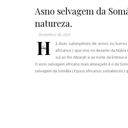
Asno selvagem da Somál
natureza.
-
Dezembro 08, 2021
H
á duas subespécies de asnos ou burros 
africanus ) que vive no deserto da Núbia
sul ao Rio Atbarah e ao norte da Eritrei
O asno selvagem africano mais ameaçado é o da Somá
selvagem da Somália ( Equus africanus somaliensis ) 