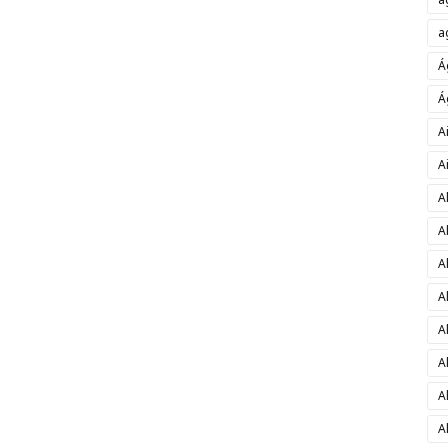
a
Á
Á
A
A
A
A
A
A
A
A
A
A