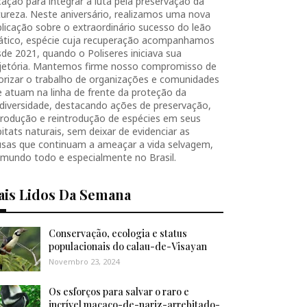
ação para integrar a luta pela preservação da
ureza. Neste aniversário, realizamos uma nova
licação sobre o extraordinário sucesso do leão
iático, espécie cuja recuperação acompanhamos
de 2021, quando o Poliseres iniciava sua
ajetória. Mantemos firme nosso compromisso de
orizar o trabalho de organizações e comunidades
 atuam na linha de frente da proteção da
diversidade, destacando ações de preservação,
produção e reintrodução de espécies em seus
itats naturais, sem deixar de evidenciar as
usas que continuam a ameaçar a vida selvagem,
 mundo todo e especialmente no Brasil.
ais Lidos Da Semana
Conservação, ecologia e status
populacionais do calau-de-Visayan
Novembro 23, 2024
Os esforços para salvar o raro e
incrível macaco-de-nariz-arrebitado-