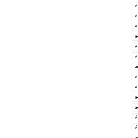
A
A
A
a
A
A
a
A
A
a
a
Á
Á
a