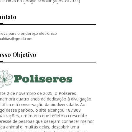
ice H=28 no google scholar (agosto/2023)
ontato
reva para o endereço eletrônico
naldias@gmail.com
sso Objetivo
ste 2 de novembro de 2025, o Poliseres
memora quatro anos de dedicação à divulgação
ntífica e à conservação da biodiversidade. Ao
go desse período, o site alcançou 187.808
ualizações, um marco que reflete o crescente
teresse de pessoas que desejam conhecer melhor
ida animal e, muitas delas, descobrir uma