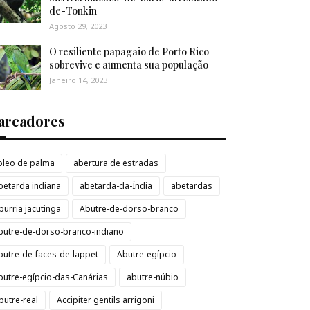
de-Tonkin
Agosto 29, 2023
O resiliente papagaio de Porto Rico
sobrevive e aumenta sua população
Janeiro 14, 2023
arcadores
loleo de palma
abertura de estradas
betarda indiana
abetarda-da-Índia
abetardas
burria jacutinga
Abutre-de-dorso-branco
butre-de-dorso-branco-indiano
butre-de-faces-de-lappet
Abutre-egípcio
butre-egípcio-das-Canárias
abutre-núbio
butre-real
Accipiter gentils arrigoni