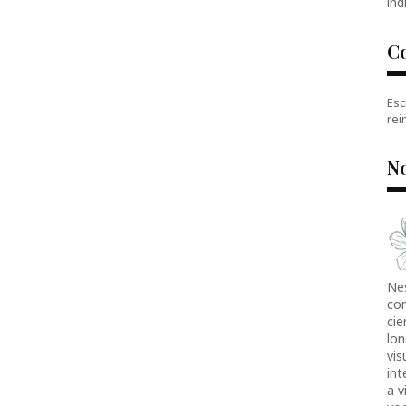
índ
C
Esc
rei
No
Ne
co
cie
lon
vis
in
a v