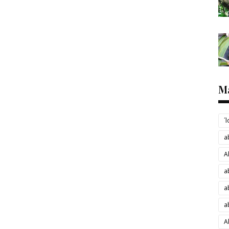
M
´
a
A
a
a
a
A