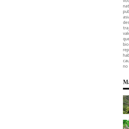
voc
nat
pub
as
des
tr
val
que
bio
re
hab
ca
no
M