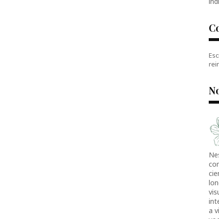
índ
C
Esc
rei
No
Ne
co
cie
lon
vis
in
a v