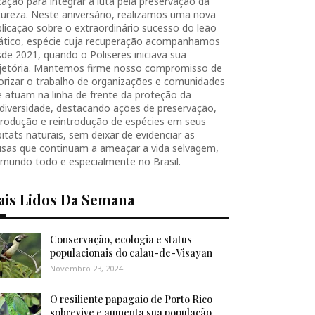
ação para integrar a luta pela preservação da
ureza. Neste aniversário, realizamos uma nova
licação sobre o extraordinário sucesso do leão
iático, espécie cuja recuperação acompanhamos
de 2021, quando o Poliseres iniciava sua
ajetória. Mantemos firme nosso compromisso de
orizar o trabalho de organizações e comunidades
 atuam na linha de frente da proteção da
diversidade, destacando ações de preservação,
produção e reintrodução de espécies em seus
itats naturais, sem deixar de evidenciar as
usas que continuam a ameaçar a vida selvagem,
 mundo todo e especialmente no Brasil.
ais Lidos Da Semana
Conservação, ecologia e status
populacionais do calau-de-Visayan
Novembro 23, 2024
O resiliente papagaio de Porto Rico
sobrevive e aumenta sua população