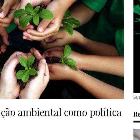
Sus
ção ambiental como política
Re