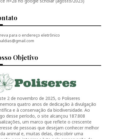
ice H=28 no google scholar (agosto/2023)
ontato
reva para o endereço eletrônico
naldias@gmail.com
sso Objetivo
ste 2 de novembro de 2025, o Poliseres
memora quatro anos de dedicação à divulgação
ntífica e à conservação da biodiversidade. Ao
go desse período, o site alcançou 187.808
ualizações, um marco que reflete o crescente
teresse de pessoas que desejam conhecer melhor
ida animal e, muitas delas, descobrir uma