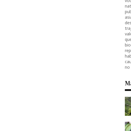
voc
nat
pub
as
des
tr
val
que
bio
re
hab
ca
no
M