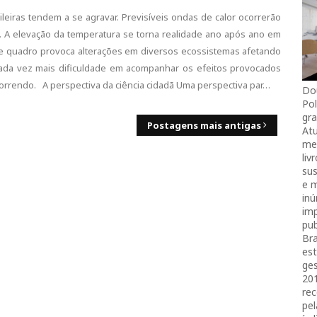
sileiras tendem a se agravar. Previsíveis ondas de calor ocorrerão
 A elevação da temperatura se torna realidade ano após ano em
e quadro provoca alterações em diversos ecossistemas afetando
cada vez mais dificuldade em acompanhar os efeitos provocados
orrendo. A perspectiva da ciência cidadã Uma perspectiva par…
Do
Pol
gra
Postagens mais antigas
Atu
mei
liv
sus
e 
in
imp
pub
Bra
es
ges
20
rec
pel