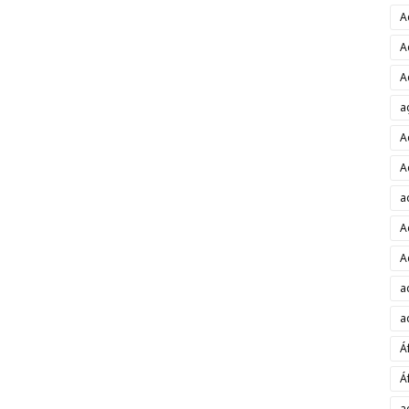
A
A
A
a
A
A
a
A
A
a
a
Á
Á
a