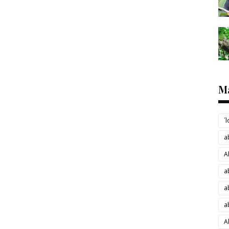
M
´
a
A
a
a
a
A