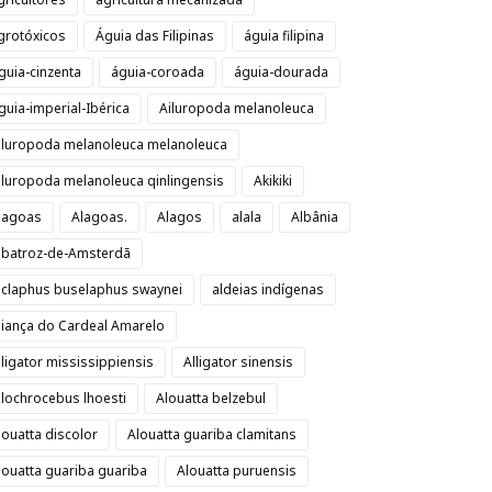
grotóxicos
Águia das Filipinas
águia filipina
guia-cinzenta
águia-coroada
águia-dourada
guia-imperial-Ibérica
Ailuropoda melanoleuca
iluropoda melanoleuca melanoleuca
iluropoda melanoleuca qinlingensis
Akikiki
lagoas
Alagoas.
Alagos
alala
Albânia
lbatroz-de-Amsterdã
lclaphus buselaphus swaynei
aldeias indígenas
liança do Cardeal Amarelo
lligator mississippiensis
Alligator sinensis
llochrocebus lhoesti
Alouatta belzebul
louatta discolor
Alouatta guariba clamitans
louatta guariba guariba
Alouatta puruensis