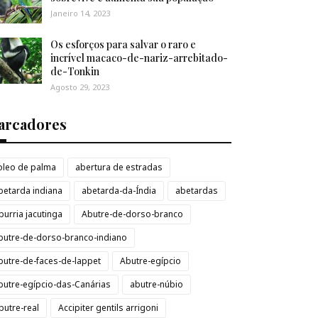
Janeiro 14, 2023
Os esforços para salvar o raro e
incrível macaco-de-nariz-arrebitado-
de-Tonkin
Agosto 29, 2023
arcadores
loleo de palma
abertura de estradas
betarda indiana
abetarda-da-Índia
abetardas
burria jacutinga
Abutre-de-dorso-branco
butre-de-dorso-branco-indiano
butre-de-faces-de-lappet
Abutre-egípcio
butre-egípcio-das-Canárias
abutre-núbio
butre-real
Accipiter gentils arrigoni