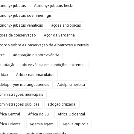
cinonyx jubatus
Acinonyx jubatus hecki
cinonyx jubatus soemmeringii
cinonyx jubatus venaticus
ações antrópicas
ções de conservação
Açor da Sardenha
cordo sobre a Conservação de Albatrozes e Petréis
cre
adaptação e sobrevivência
daptação e sobrevivência em condições extremas
ddax
Addax nasomaculatus
delophryne maranguapensis
Adelpha herbita
dministrações municipais
dministrações públicas
adoção cruzada.
frica Central
África do Sul
África Ocidental
frica Oriental
Agamia agami
Agojie rupicola
gricultores
agricultura mecanizada