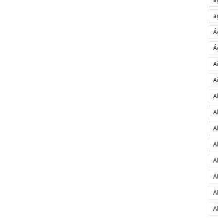
a
Á
Á
A
A
A
A
A
A
A
A
A
A