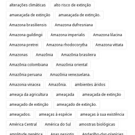
alterações climáticas
alto risco de extinção
amaeaçada de extinção
amaeaçada de extinção.
Amazona brasiliensis
Amazona dufresniana
Amazona guildingii
Amazona imperialis
Amazona lilacina
Amazona pretrei
Amazona rhodocorytha
Amazona vittata
Amazonas
Amazônia
Amazônia brasileira
Amazônia colombiana
Amazônia oriental
Amazônia peruana
Amazônia venezuelana.
Amazonia vinacea
Amazônia.
ambientes áridos
ameaça da agricultura
ameaçada
ameaçada de extinção
ameaçado de extinção
ameaçado de extinção.
ameaçados.
ameaças à espécie
ameaças à sua existência
América Central
América do Sul
amostras biológicas
amplitude genética
Anas nesiotis
Andarilho-das-planícies