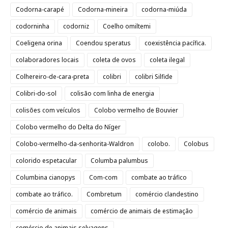
Codorna-carapé
Codorna-mineira
codorna-miúda
codorninha
codorniz
Coelho omiltemi
Coeligena orina
Coendou speratus
coexistência pacífica.
colaboradores locais
coleta de ovos
coleta ilegal
Colhereiro-de-cara-preta
colibri
colibri Silfide
Colibri-do-sol
colisão com linha de energia
colisões com veículos
Colobo vermelho de Bouvier
Colobo vermelho do Delta do Níger
Colobo-vermelho-da-senhorita-Waldron
colobo.
Colobus
colorido espetacular
Columba palumbus
Columbina cianopys
Com-com
combate ao tráfico
combate ao tráfico.
Combretum
comércio clandestino
comércio de animais
comércio de animais de estimação
comércio de animais selvagens