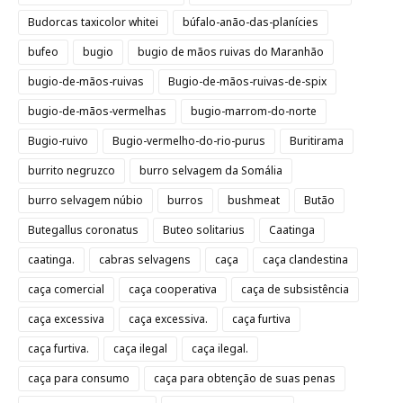
Budorcas taxicolor whitei
búfalo-anão-das-planícies
bufeo
bugio
bugio de mãos ruivas do Maranhão
bugio-de-mãos-ruivas
Bugio-de-mãos-ruivas-de-spix
bugio-de-mãos-vermelhas
bugio-marrom-do-norte
Bugio-ruivo
Bugio-vermelho-do-rio-purus
Buritirama
burrito negruzco
burro selvagem da Somália
burro selvagem núbio
burros
bushmeat
Butão
Butegallus coronatus
Buteo solitarius
Caatinga
caatinga.
cabras selvagens
caça
caça clandestina
caça comercial
caça cooperativa
caça de subsistência
caça excessiva
caça excessiva.
caça furtiva
caça furtiva.
caça ilegal
caça ilegal.
caça para consumo
caça para obtenção de suas penas