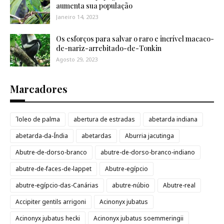
aumenta sua população
Janeiro 14, 2023
Os esforços para salvar o raro e incrível macaco-
de-nariz-arrebitado-de-Tonkin
Agosto 29, 2023
Marcadores
´loleo de palma
abertura de estradas
abetarda indiana
abetarda-da-Índia
abetardas
Aburria jacutinga
Abutre-de-dorso-branco
abutre-de-dorso-branco-indiano
abutre-de-faces-de-lappet
Abutre-egípcio
abutre-egípcio-das-Canárias
abutre-núbio
Abutre-real
Accipiter gentils arrigoni
Acinonyx jubatus
Acinonyx jubatus hecki
Acinonyx jubatus soemmeringii