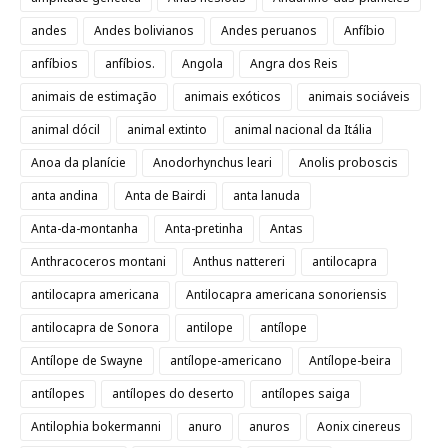
andes
Andes bolivianos
Andes peruanos
Anfíbio
anfíbios
anfíbios.
Angola
Angra dos Reis
animais de estimação
animais exóticos
animais sociáveis
animal dócil
animal extinto
animal nacional da Itália
Anoa da planície
Anodorhynchus leari
Anolis proboscis
anta andina
Anta de Bairdi
anta lanuda
Anta-da-montanha
Anta-pretinha
Antas
Anthracoceros montani
Anthus nattereri
antilocapra
antilocapra americana
Antilocapra americana sonoriensis
antilocapra de Sonora
antilope
antílope
Antílope de Swayne
antílope-americano
Antílope-beira
antílopes
antílopes do deserto
antílopes saiga
Antilophia bokermanni
anuro
anuros
Aonix cinereus