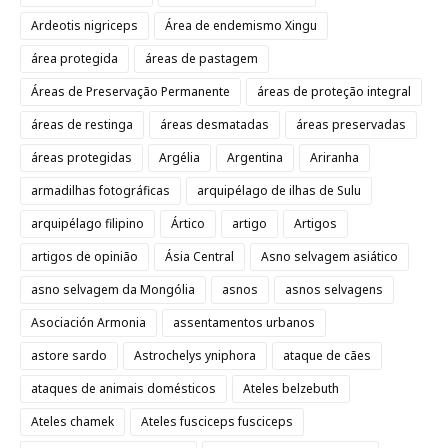
Ardeotis nigriceps
Área de endemismo Xingu
área protegida
áreas de pastagem
Áreas de Preservação Permanente
áreas de proteção integral
áreas de restinga
áreas desmatadas
áreas preservadas
áreas protegidas
Argélia
Argentina
Ariranha
armadilhas fotográficas
arquipélago de ilhas de Sulu
arquipélago filipino
Ártico
artigo
Artigos
artigos de opinião
Ásia Central
Asno selvagem asiático
asno selvagem da Mongólia
asnos
asnos selvagens
Asociación Armonia
assentamentos urbanos
astore sardo
Astrochelys yniphora
ataque de cães
ataques de animais domésticos
Ateles belzebuth
Ateles chamek
Ateles fusciceps fusciceps