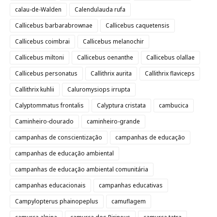
calau-de-Walden
Calendulauda rufa
Callicebus barbarabrownae
Callicebus caquetensis
Callicebus coimbrai
Callicebus melanochir
Callicebus miltoni
Callicebus oenanthe
Callicebus olallae
Callicebus personatus
Callithrix aurita
Callithrix flaviceps
Callithrix kuhlii
Caluromysiops irrupta
Calyptommatus frontalis
Calyptura cristata
cambucica
Caminheiro-dourado
caminheiro-grande
campanhas de conscientização
campanhas de educação
campanhas de educação ambiental
campanhas de educação ambiental comunitária
campanhas educacionais
campanhas educativas
Campylopterus phainopeplus
camuflagem