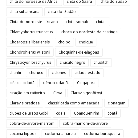
chita do noroeste da África.
chita do Saara
chita do Sudão
chita sul-africana
chita-do -Sudão
Chita-do-nordeste-africano
chita-somali
chitas
Chlamyphorus truncatus
choca-do-nordeste-da-caatinga
Choeropsis liberiensis
choibo
choique
Chondrohierax wilsonii
Choquinha-de-alagoas
Chrysocyon brachyurus
chucuto negro
chuditch
chunhi
churuco
ciclones
cidade-estado
ciência cidadã
ciência cidadã.
Cingapura
ciração em cativeiro
Cirva
Claravis geoffroyi
Claravis pretiosa
classificada como ameaçada
clonagem
clubes de ursos Gobi
coala
Coandu-mirim
coatá
cobra-de-árvore-marrom
cobra-marrom-da-árvore
cocaina hippos
codorna-amarela
codorna-buraqueira