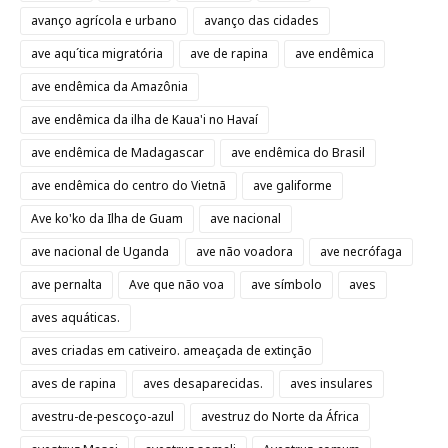
avanço agrícola e urbano
avanço das cidades
ave aqu´tica migratória
ave de rapina
ave endêmica
ave endêmica da Amazônia
ave endêmica da ilha de Kaua'i no Havaí
ave endêmica de Madagascar
ave endêmica do Brasil
ave endêmica do centro do Vietnã
ave galiforme
Ave ko'ko da Ilha de Guam
ave nacional
ave nacional de Uganda
ave não voadora
ave necrófaga
ave pernalta
Ave que não voa
ave símbolo
aves
aves aquáticas.
aves criadas em cativeiro. ameaçada de extinção
aves de rapina
aves desaparecidas.
aves insulares
avestru-de-pescoço-azul
avestruz do Norte da África