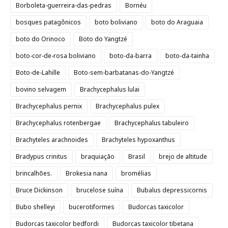
Borboleta-guerreira-das-pedras
Bornéu
bosques patagônicos
boto boliviano
boto do Araguaia
boto do Orinoco
Boto do Yangtzé
boto-cor-de-rosa boliviano
boto-da-barra
boto-da-tainha
Boto-de-Lahille
Boto-sem-barbatanas-do-Yangtzé
bovino selvagem
Brachycephalus lulai
Brachycephalus pernix
Brachycephalus pulex
Brachycephalus rotenbergae
Brachycephalus tabuleiro
Brachyteles arachnoides
Brachyteles hypoxanthus
Bradypus crinitus
braquiação
Brasil
brejo de altitude
brincalhões.
Brokesia nana
bromélias
Bruce Dickinson
brucelose suína
Bubalus depressicornis
Bubo shelleyi
bucerotiformes
Budorcas taxicolor
Budorcas taxicolor bedfordi
Budorcas taxicolor tibetana