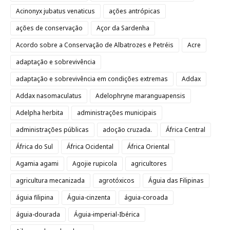
Acinonyx jubatus venaticus
ações antrópicas
ações de conservação
Açor da Sardenha
Acordo sobre a Conservação de Albatrozes e Petréis
Acre
adaptação e sobrevivência
adaptação e sobrevivência em condições extremas
Addax
Addax nasomaculatus
Adelophryne maranguapensis
Adelpha herbita
administrações municipais
administrações públicas
adoção cruzada.
África Central
África do Sul
África Ocidental
África Oriental
Agamia agami
Agojie rupicola
agricultores
agricultura mecanizada
agrotóxicos
Águia das Filipinas
águia filipina
Águia-cinzenta
águia-coroada
águia-dourada
Águia-imperial-Ibérica