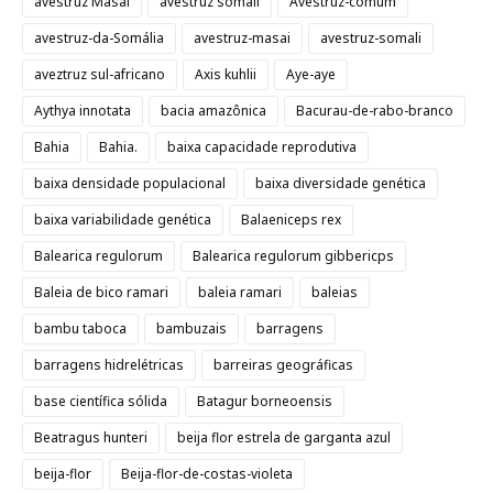
avestruz Masai
avestruz somali
Avestruz-comum
avestruz-da-Somália
avestruz-masai
avestruz-somali
aveztruz sul-africano
Axis kuhlii
Aye-aye
Aythya innotata
bacia amazônica
Bacurau-de-rabo-branco
Bahia
Bahia.
baixa capacidade reprodutiva
baixa densidade populacional
baixa diversidade genética
baixa variabilidade genética
Balaeniceps rex
Balearica regulorum
Balearica regulorum gibbericps
Baleia de bico ramari
baleia ramari
baleias
bambu taboca
bambuzais
barragens
barragens hidrelétricas
barreiras geográficas
base científica sólida
Batagur borneoensis
Beatragus hunteri
beija flor estrela de garganta azul
beija-flor
Beija-flor-de-costas-violeta