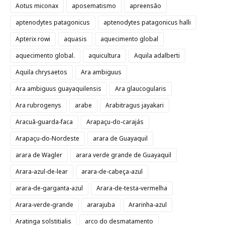
Aotus miconax
aposematismo
apreensão
aptenodytes patagonicus
aptenodytes patagonicus halli
Apterix rowi
aquasis
aquecimento global
aquecimento global.
aquicultura
Aquila adalberti
Aquila chrysaetos
Ara ambiguus
Ara ambiguus guayaquilensis
Ara glaucogularis
Ara rubrogenys
arabe
Arabitragus jayakari
Aracuã-guarda-faca
Arapaçu-do-carajás
Arapaçu-do-Nordeste
arara de Guayaquil
arara de Wagler
arara verde grande de Guayaquil
Arara-azul-de-lear
arara-de-cabeça-azul
arara-de-garganta-azul
Arara-de-testa-vermelha
Arara-verde-grande
ararajuba
Ararinha-azul
Aratinga solstitialis
arco do desmatamento