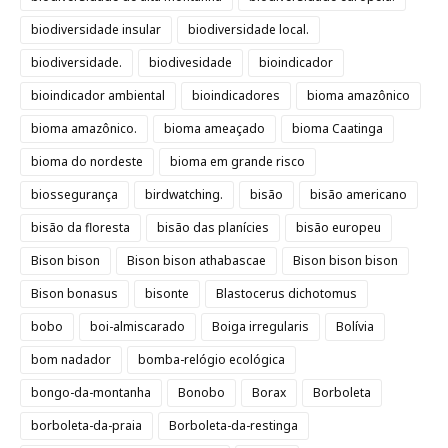
biodiversidade insular
biodiversidade local.
biodiversidade.
biodivesidade
bioindicador
bioindicador ambiental
bioindicadores
bioma amazônico
bioma amazônico.
bioma ameaçado
bioma Caatinga
bioma do nordeste
bioma em grande risco
biossegurança
birdwatching.
bisão
bisão americano
bisão da floresta
bisão das planícies
bisão europeu
Bison bison
Bison bison athabascae
Bison bison bison
Bison bonasus
bisonte
Blastocerus dichotomus
bobo
boi-almiscarado
Boiga irregularis
Bolívia
bom nadador
bomba-relógio ecológica
bongo-da-montanha
Bonobo
Borax
Borboleta
borboleta-da-praia
Borboleta-da-restinga