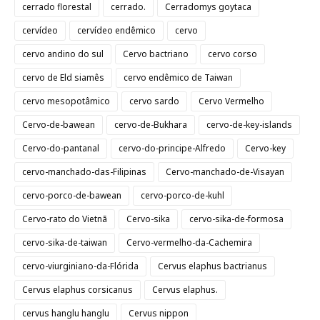
cerrado florestal
cerrado.
Cerradomys goytaca
cervídeo
cervídeo endêmico
cervo
cervo andino do sul
Cervo bactriano
cervo corso
cervo de Eld siamês
cervo endêmico de Taiwan
cervo mesopotâmico
cervo sardo
Cervo Vermelho
Cervo-de-bawean
cervo-de-Bukhara
cervo-de-key-islands
Cervo-do-pantanal
cervo-do-principe-Alfredo
Cervo-key
cervo-manchado-das-Filipinas
Cervo-manchado-de-Visayan
cervo-porco-de-bawean
cervo-porco-de-kuhl
Cervo-rato do Vietnã
Cervo-sika
cervo-sika-de-formosa
cervo-sika-de-taiwan
Cervo-vermelho-da-Cachemira
cervo-viurginiano-da-Flórida
Cervus elaphus bactrianus
Cervus elaphus corsicanus
Cervus elaphus.
cervus hanglu hanglu
Cervus nippon