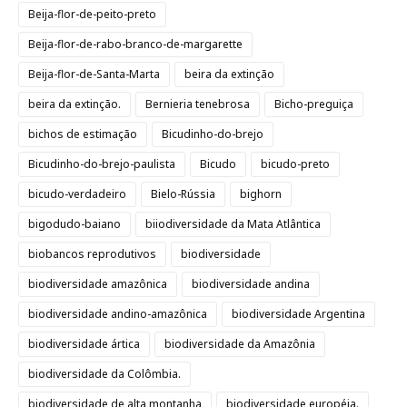
Beija-flor-de-peito-preto
Beija-flor-de-rabo-branco-de-margarette
Beija-flor-de-Santa-Marta
beira da extinção
beira da extinção.
Bernieria tenebrosa
Bicho-preguiça
bichos de estimação
Bicudinho-do-brejo
Bicudinho-do-brejo-paulista
Bicudo
bicudo-preto
bicudo-verdadeiro
Bielo-Rússia
bighorn
bigodudo-baiano
biiodiversidade da Mata Atlântica
biobancos reprodutivos
biodiversidade
biodiversidade amazônica
biodiversidade andina
biodiversidade andino-amazônica
biodiversidade Argentina
biodiversidade ártica
biodiversidade da Amazônia
biodiversidade da Colômbia.
biodiversidade de alta montanha
biodiversidade européia.