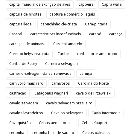
capital mundial da extinção de aves
capoeira
Capra walie
captura de filhotes
captura e comércio ilegais
captura ilegal
capuchinho-de-crista
Cara-pintada
Caracal
características inconfundíveis
carapé
carcaça
carcaças de animais.
Cardeal-amarelo
Carettochelys insculpta
Caribe
caribu norte-americano
Caribu-de-Peary
Carneiro selvagem
carneiro-selvagem-da-serra-nevada
carniça
carnívoro mais raro
carnívoros
Carolina do Norte
castração
Catagonus wagneri
cavalo de Przewalski
cavalo selvagem
cavalo selvagem brasileiro
cavalos lavradeiros
Cavalos selvagens
Cavia Intermedia
Cazaquistão
Cebus aequatorialis
Cebus Kaapori
cegonha
cegonha bico de sapato
Celeus galeatus