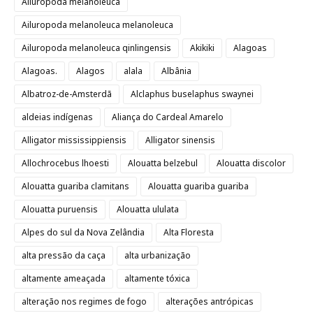
Ailuropoda melanoleuca
Ailuropoda melanoleuca melanoleuca
Ailuropoda melanoleuca qinlingensis
Akikiki
Alagoas
Alagoas.
Alagos
alala
Albânia
Albatroz-de-Amsterdã
Alclaphus buselaphus swaynei
aldeias indígenas
Aliança do Cardeal Amarelo
Alligator mississippiensis
Alligator sinensis
Allochrocebus lhoesti
Alouatta belzebul
Alouatta discolor
Alouatta guariba clamitans
Alouatta guariba guariba
Alouatta puruensis
Alouatta ululata
Alpes do sul da Nova Zelândia
Alta Floresta
alta pressão da caça
alta urbanização
altamente ameaçada
altamente tóxica
alteração nos regimes de fogo
alterações antrópicas