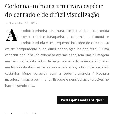
Codorna-mineira uma rara espécie
do cerrado e de difícil visualização
-
Novembro 12, 2022
A
codorna-mineira ( Nothura minor ) também conhecida
como codorna-buraqueira , codorniz , inambuí e
codorna-miúda é um pequeno tinamídeo de cerca de 20
cm de comprimento e de difícil observação na natureza. É uma
codorniz pequena, de coloração avermelhada, tem uma plumagem
em tons creme salpicados de negro e o alto da cabeça e as costas
em tons castanhos. As patas são amareladas, o bico preto e a íris
castanha. Muito parecida com a codorna-amarela ( Nothura
maculosa ), mas é bem menor. Espécie é sensível às alterações no
habitat, sendo inc…
Postagens mais antigas