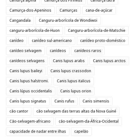
camurça alpina
camurça dos Pirineus
camurça tatra
Camurça-dos-Apeninos
Camurças
cana-de-açúcar
Cangandala
Canguru-arborícola de Wondiwoi
canguru-arborícola-de-Huon
Canguru-arborícola-de-Matschie
canídeo
canídeo sul-americano
canídeo proto-doméstico
canídeo selvagem
canídeos
canídeos raros
canídeos selvagens
Canis lupus arabs
Canis lupus arctos
Canis lupus baileyi
Canis lupus crassodon
Canis lupus halstromi.
Canis lupus italicus
Canis lúpus occidentalis
Canis lupus orion
Canis lupus signatus
Canis rufus
Canis simensis
cão cantor
cão selvagem das terras altas da Nova Guiné
Cão-selvagem-africano
cão-selvagem-da-África-Ocidental
capacidade de nadar entre ilhas
capelão