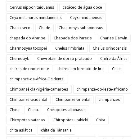
Cervus nippon taiouanus
cetáceo de água doce
Ceyx melanurus mindanensis
Ceyx mindanensis
Chaco seco
Chade
Chaetomys subspinosus
chapada do Araripe
Chapada dos Parecis
Charles Darwin
Charmosyna toxopei
Chelus fimbriata
Chelus orinocensis
Chernobyl.
Chevrotain de dorso prateado
Chifre da África
chifres de rinoceronte
chifres em formato de lira
Chile
chimpanzé-da-África-Ocidental
Chimpanzé-da-nigéria-camarões
chimpanzé-do-leste-africano
Chimpanzé-ocidental
Chimpanzé-oriental
chimpanzés
China
China.
Chiropotes albinasus
Chiropotes satanas
Chiropotes utahicki
Chita
chita asiática
chita da Tânzania