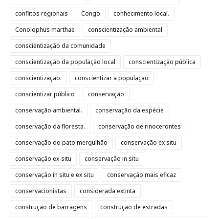
conflitos regionais
Congo
conhecimento local.
Conolophus marthae
conscientização ambiental
conscientização da comunidade
conscientização da população local
conscientização pública
conscientização.
conscientizar a população
conscientizar público
conservação
conservação ambiental.
conservação da espécie
conservação da floresta.
conservação de rinocerontes
conservação do pato mergulhão
conservação ex situ
conservação ex-situ
conservação in situ
conservação in situ e ex situ
conservação mais eficaz
conservacionistas
considerada extinta
construção de barragens
construção de estradas