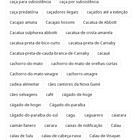
caça para subsistência
caça por subsistência
caça predatória
caçadores ilegais
caçados até a extinção
Cacajao amuna
Cacajao hosomi
Cacatua de Abbott
Cacatua sulphurea abbotti
cacatua-de-crista-amarela
cacatua-preta-de-bico-curto
cacatua-preta-de-Carnaby
Cacatua-preta-de-cauda-branca-de-Carnaby
cacaué
cachorro-do-mato
cachorro-do-mato-de orelhas-curtas
Cachorro-do-mato-vinagre
cachorro-vinagre
cadeia alimentar
cães cantores da Nova Guiné
cães selvagens
café
cágado-de-hoge
cágado-de-hogei
Cágado-do-paraíba
cágado-do-paraíba-do-sul
cagu.
caguarero
caiarara
caimàn llanero
cairara
caixas de nidificação
Calau
calau de Sulu
calau-de-cabeça-ruiva
Calau-de-Visayan