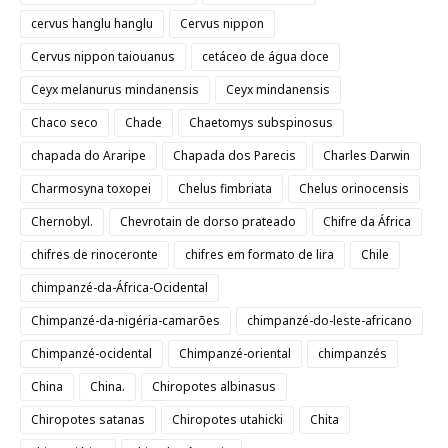
cervus hanglu hanglu
Cervus nippon
Cervus nippon taiouanus
cetáceo de água doce
Ceyx melanurus mindanensis
Ceyx mindanensis
Chaco seco
Chade
Chaetomys subspinosus
chapada do Araripe
Chapada dos Parecis
Charles Darwin
Charmosyna toxopei
Chelus fimbriata
Chelus orinocensis
Chernobyl.
Chevrotain de dorso prateado
Chifre da África
chifres de rinoceronte
chifres em formato de lira
Chile
chimpanzé-da-África-Ocidental
Chimpanzé-da-nigéria-camarões
chimpanzé-do-leste-africano
Chimpanzé-ocidental
Chimpanzé-oriental
chimpanzés
China
China.
Chiropotes albinasus
Chiropotes satanas
Chiropotes utahicki
Chita