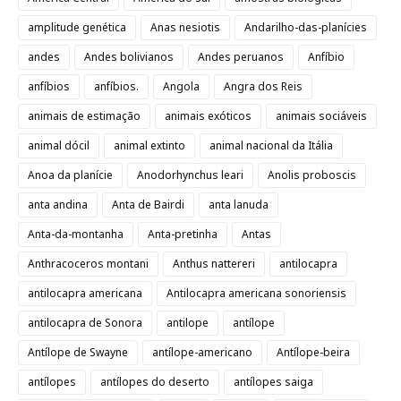
amplitude genética
Anas nesiotis
Andarilho-das-planícies
andes
Andes bolivianos
Andes peruanos
Anfíbio
anfíbios
anfíbios.
Angola
Angra dos Reis
animais de estimação
animais exóticos
animais sociáveis
animal dócil
animal extinto
animal nacional da Itália
Anoa da planície
Anodorhynchus leari
Anolis proboscis
anta andina
Anta de Bairdi
anta lanuda
Anta-da-montanha
Anta-pretinha
Antas
Anthracoceros montani
Anthus nattereri
antilocapra
antilocapra americana
Antilocapra americana sonoriensis
antilocapra de Sonora
antilope
antílope
Antílope de Swayne
antílope-americano
Antílope-beira
antílopes
antílopes do deserto
antílopes saiga