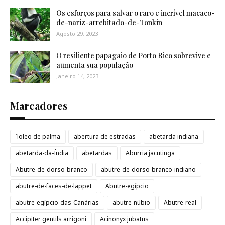
Os esforços para salvar o raro e incrível macaco-
de-nariz-arrebitado-de-Tonkin
Agosto 29, 2023
O resiliente papagaio de Porto Rico sobrevive e
aumenta sua população
Janeiro 14, 2023
Marcadores
´loleo de palma
abertura de estradas
abetarda indiana
abetarda-da-Índia
abetardas
Aburria jacutinga
Abutre-de-dorso-branco
abutre-de-dorso-branco-indiano
abutre-de-faces-de-lappet
Abutre-egípcio
abutre-egípcio-das-Canárias
abutre-núbio
Abutre-real
Accipiter gentils arrigoni
Acinonyx jubatus