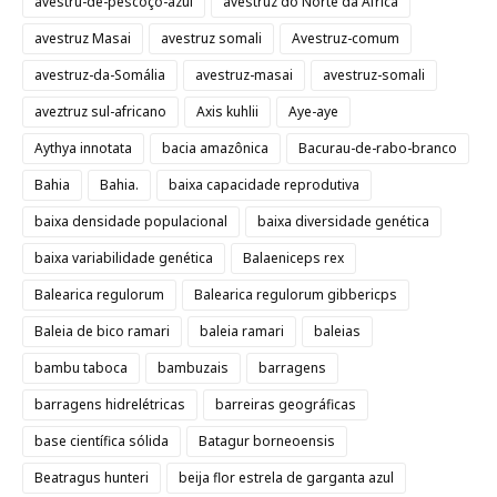
avestru-de-pescoço-azul
avestruz do Norte da África
avestruz Masai
avestruz somali
Avestruz-comum
avestruz-da-Somália
avestruz-masai
avestruz-somali
aveztruz sul-africano
Axis kuhlii
Aye-aye
Aythya innotata
bacia amazônica
Bacurau-de-rabo-branco
Bahia
Bahia.
baixa capacidade reprodutiva
baixa densidade populacional
baixa diversidade genética
baixa variabilidade genética
Balaeniceps rex
Balearica regulorum
Balearica regulorum gibbericps
Baleia de bico ramari
baleia ramari
baleias
bambu taboca
bambuzais
barragens
barragens hidrelétricas
barreiras geográficas
base científica sólida
Batagur borneoensis
Beatragus hunteri
beija flor estrela de garganta azul