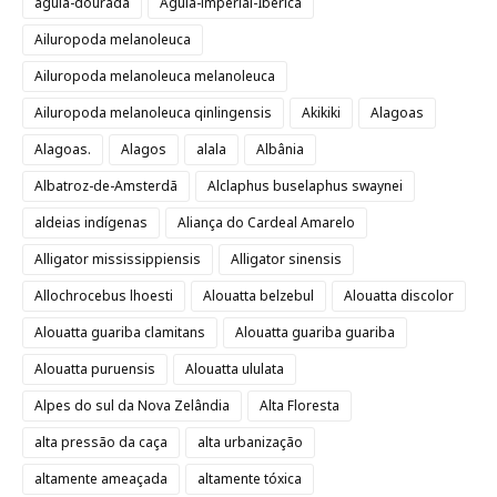
águia-dourada
Águia-imperial-Ibérica
Ailuropoda melanoleuca
Ailuropoda melanoleuca melanoleuca
Ailuropoda melanoleuca qinlingensis
Akikiki
Alagoas
Alagoas.
Alagos
alala
Albânia
Albatroz-de-Amsterdã
Alclaphus buselaphus swaynei
aldeias indígenas
Aliança do Cardeal Amarelo
Alligator mississippiensis
Alligator sinensis
Allochrocebus lhoesti
Alouatta belzebul
Alouatta discolor
Alouatta guariba clamitans
Alouatta guariba guariba
Alouatta puruensis
Alouatta ululata
Alpes do sul da Nova Zelândia
Alta Floresta
alta pressão da caça
alta urbanização
altamente ameaçada
altamente tóxica