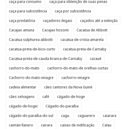
caça para consumo
caça para obtenção de suas penas
caça para subsistência
caça por subsistência
caça predatória
caçadores ilegais
caçados até a extinção
Cacajao amuna
Cacajao hosomi
Cacatua de Abbott
Cacatua sulphurea abbotti
cacatua-de-crista-amarela
cacatua-preta-de-bico-curto
cacatua-preta-de-Carnaby
Cacatua-preta-de-cauda-branca-de-Carnaby
cacaué
cachorro-do-mato
cachorro-do-mato-de orelhas-curtas
Cachorro-do-mato-vinagre
cachorro-vinagre
cadeia alimentar
cães cantores da Nova Guiné
cães selvagens
café
cágado-de-hoge
cágado-de-hogei
Cágado-do-paraíba
cágado-do-paraíba-do-sul
cagu.
caguarero
caiarara
caimàn llanero
cairara
caixas de nidificação
Calau