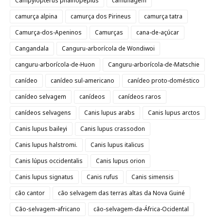
Campylopterus phainopeplus
camuflagem
camurça alpina
camurça dos Pirineus
camurça tatra
Camurça-dos-Apeninos
Camurças
cana-de-açúcar
Cangandala
Canguru-arborícola de Wondiwoi
canguru-arborícola-de-Huon
Canguru-arborícola-de-Matschie
canídeo
canídeo sul-americano
canídeo proto-doméstico
canídeo selvagem
canídeos
canídeos raros
canídeos selvagens
Canis lupus arabs
Canis lupus arctos
Canis lupus baileyi
Canis lupus crassodon
Canis lupus halstromi.
Canis lupus italicus
Canis lúpus occidentalis
Canis lupus orion
Canis lupus signatus
Canis rufus
Canis simensis
cão cantor
cão selvagem das terras altas da Nova Guiné
Cão-selvagem-africano
cão-selvagem-da-África-Ocidental