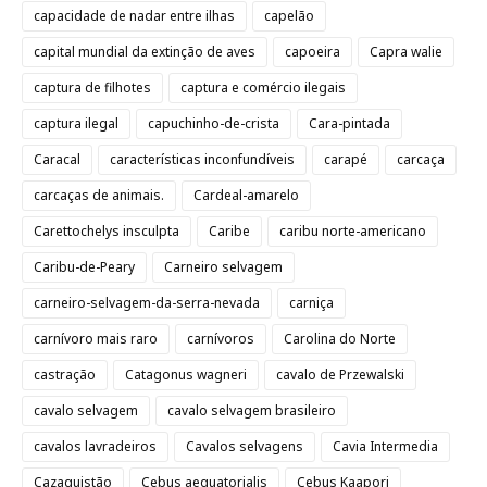
capacidade de nadar entre ilhas
capelão
capital mundial da extinção de aves
capoeira
Capra walie
captura de filhotes
captura e comércio ilegais
captura ilegal
capuchinho-de-crista
Cara-pintada
Caracal
características inconfundíveis
carapé
carcaça
carcaças de animais.
Cardeal-amarelo
Carettochelys insculpta
Caribe
caribu norte-americano
Caribu-de-Peary
Carneiro selvagem
carneiro-selvagem-da-serra-nevada
carniça
carnívoro mais raro
carnívoros
Carolina do Norte
castração
Catagonus wagneri
cavalo de Przewalski
cavalo selvagem
cavalo selvagem brasileiro
cavalos lavradeiros
Cavalos selvagens
Cavia Intermedia
Cazaquistão
Cebus aequatorialis
Cebus Kaapori