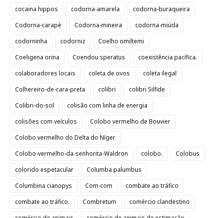
cocaina hippos
codorna-amarela
codorna-buraqueira
Codorna-carapé
Codorna-mineira
codorna-miúda
codorninha
codorniz
Coelho omiltemi
Coeligena orina
Coendou speratus
coexistência pacífica.
colaboradores locais
coleta de ovos
coleta ilegal
Colhereiro-de-cara-preta
colibri
colibri Silfide
Colibri-do-sol
colisão com linha de energia
colisões com veículos
Colobo vermelho de Bouvier
Colobo vermelho do Delta do Níger
Colobo-vermelho-da-senhorita-Waldron
colobo.
Colobus
colorido espetacular
Columba palumbus
Columbina cianopys
Com-com
combate ao tráfico
combate ao tráfico.
Combretum
comércio clandestino
comércio de animais
comércio de animais de estimação