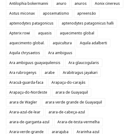
Antilophia bokermanni
anuro
anuros
Aonix cinereus
Aotus miconax
aposematismo
apreensão
aptenodytes patagonicus
aptenodytes patagonicus halli
Apterix rowi
aquasis
aquecimento global
aquecimento global.
aquicultura
Aquila adalberti
Aquila chrysaetos
Ara ambiguus
Ara ambiguus guayaquilensis
Ara glaucogularis
Ara rubrogenys
arabe
Arabitragus jayakari
Aracuã-guarda-faca
Arapaçu-do-carajás
Arapaçu-do-Nordeste
arara de Guayaquil
arara de Wagler
arara verde grande de Guayaquil
Arara-azul-de-lear
arara-de-cabeça-azul
arara-de-garganta-azul
Arara-de-testa-vermelha
Arara-verde-grande
ararajuba
Ararinha-azul