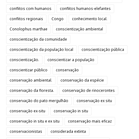
conflitos com humanos
conflitos humanos-elefantes
conflitos regionais
Congo
conhecimento local.
Conolophus marthae
conscientização ambiental
conscientização da comunidade
conscientização da população local
conscientização pública
conscientização.
conscientizar a população
conscientizar público
conservação
conservação ambiental.
conservação da espécie
conservação da floresta.
conservação de rinocerontes
conservação do pato mergulhão
conservação ex situ
conservação ex-situ
conservação in situ
conservação in situ e ex situ
conservação mais eficaz
conservacionistas
considerada extinta