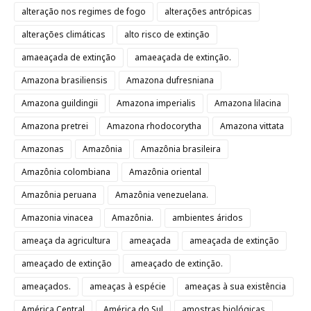
alteração nos regimes de fogo
alterações antrópicas
alterações climáticas
alto risco de extinção
amaeaçada de extinção
amaeaçada de extinção.
Amazona brasiliensis
Amazona dufresniana
Amazona guildingii
Amazona imperialis
Amazona lilacina
Amazona pretrei
Amazona rhodocorytha
Amazona vittata
Amazonas
Amazônia
Amazônia brasileira
Amazônia colombiana
Amazônia oriental
Amazônia peruana
Amazônia venezuelana.
Amazonia vinacea
Amazônia.
ambientes áridos
ameaça da agricultura
ameaçada
ameaçada de extinção
ameaçado de extinção
ameaçado de extinção.
ameaçados.
ameaças à espécie
ameaças à sua existência
América Central
América do Sul
amostras biológicas