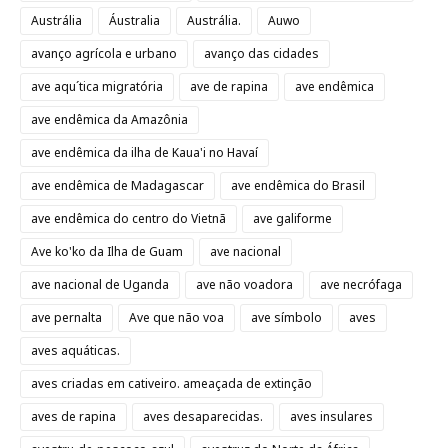
Austrália
Áustralia
Austrália.
Auwo
avanço agrícola e urbano
avanço das cidades
ave aqu´tica migratória
ave de rapina
ave endêmica
ave endêmica da Amazônia
ave endêmica da ilha de Kaua'i no Havaí
ave endêmica de Madagascar
ave endêmica do Brasil
ave endêmica do centro do Vietnã
ave galiforme
Ave ko'ko da Ilha de Guam
ave nacional
ave nacional de Uganda
ave não voadora
ave necrófaga
ave pernalta
Ave que não voa
ave símbolo
aves
aves aquáticas.
aves criadas em cativeiro. ameaçada de extinção
aves de rapina
aves desaparecidas.
aves insulares