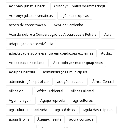
Acinonyx jubatus hecki
Acinonyx jubatus soemmeringii
Acinonyx jubatus venaticus
ações antrópicas
ações de conservação
Açor da Sardenha
Acordo sobre a Conservação de Albatrozes e Petréis
Acre
adaptação e sobrevivência
adaptação e sobrevivência em condições extremas
Addax
Addax nasomaculatus
Adelophryne maranguapensis
Adelpha herbita
administrações municipais
administrações públicas
adoção cruzada.
África Central
África do Sul
África Ocidental
África Oriental
Agamia agami
Agojie rupicola
agricultores
agricultura mecanizada
agrotóxicos
Águia das Filipinas
águia filipina
Águia-cinzenta
águia-coroada