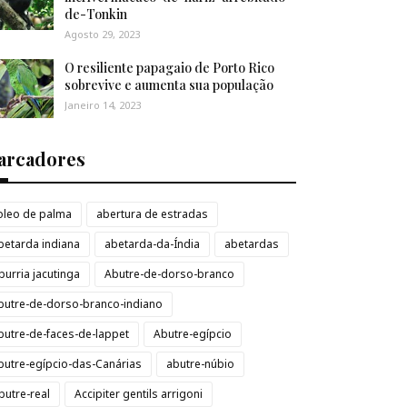
de-Tonkin
Agosto 29, 2023
O resiliente papagaio de Porto Rico
sobrevive e aumenta sua população
Janeiro 14, 2023
arcadores
loleo de palma
abertura de estradas
betarda indiana
abetarda-da-Índia
abetardas
burria jacutinga
Abutre-de-dorso-branco
butre-de-dorso-branco-indiano
butre-de-faces-de-lappet
Abutre-egípcio
butre-egípcio-das-Canárias
abutre-núbio
butre-real
Accipiter gentils arrigoni