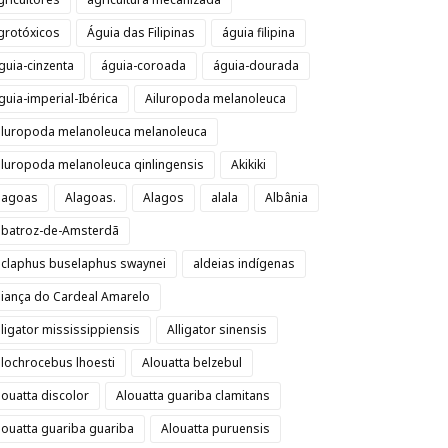
grotóxicos
Águia das Filipinas
águia filipina
guia-cinzenta
águia-coroada
águia-dourada
guia-imperial-Ibérica
Ailuropoda melanoleuca
iluropoda melanoleuca melanoleuca
iluropoda melanoleuca qinlingensis
Akikiki
lagoas
Alagoas.
Alagos
alala
Albânia
lbatroz-de-Amsterdã
lclaphus buselaphus swaynei
aldeias indígenas
liança do Cardeal Amarelo
lligator mississippiensis
Alligator sinensis
llochrocebus lhoesti
Alouatta belzebul
louatta discolor
Alouatta guariba clamitans
louatta guariba guariba
Alouatta puruensis