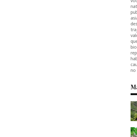
voc
nat
pub
as
des
tr
val
que
bio
re
hab
ca
no
M