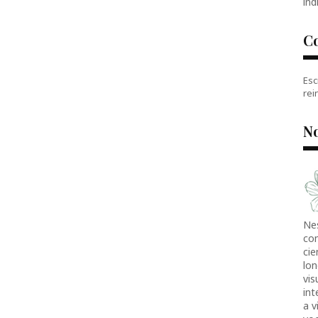
índ
C
Esc
rei
No
Ne
co
cie
lon
vis
in
a v