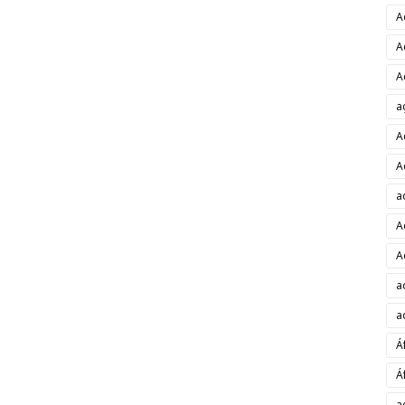
A
A
A
a
A
A
a
A
A
a
a
Á
Á
a