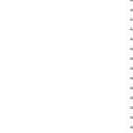
a
Á
Á
A
A
A
A
A
A
A
A
A
A