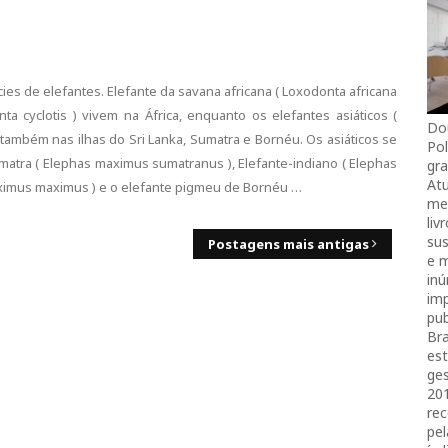
es de elefantes. Elefante da savana africana ( Loxodonta africana
nta cyclotis ) vivem na África, enquanto os elefantes asiáticos (
Do
também nas ilhas do Sri Lanka, Sumatra e Bornéu. Os asiáticos se
Pol
atra ( Elephas maximus sumatranus ), Elefante-indiano ( Elephas
gra
Atu
maximus maximus ) e o elefante pigmeu de Bornéu …
mei
liv
sus
Postagens mais antigas
e 
in
imp
pub
Bra
es
ges
20
rec
pel