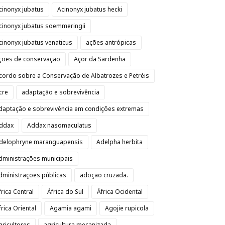
cinonyx jubatus
Acinonyx jubatus hecki
cinonyx jubatus soemmeringii
cinonyx jubatus venaticus
ações antrópicas
ções de conservação
Açor da Sardenha
cordo sobre a Conservação de Albatrozes e Petréis
cre
adaptação e sobrevivência
daptação e sobrevivência em condições extremas
ddax
Addax nasomaculatus
delophryne maranguapensis
Adelpha herbita
dministrações municipais
dministrações públicas
adoção cruzada.
frica Central
África do Sul
África Ocidental
frica Oriental
Agamia agami
Agojie rupicola
gricultores
agricultura mecanizada