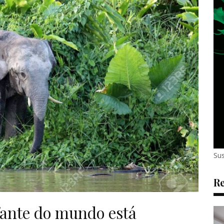
Sus
Re
fante do mundo está