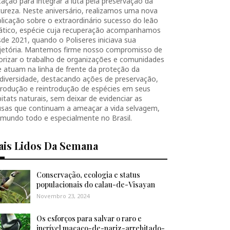
ação para integrar a luta pela preservação da
ureza. Neste aniversário, realizamos uma nova
licação sobre o extraordinário sucesso do leão
iático, espécie cuja recuperação acompanhamos
de 2021, quando o Poliseres iniciava sua
ajetória. Mantemos firme nosso compromisso de
orizar o trabalho de organizações e comunidades
 atuam na linha de frente da proteção da
diversidade, destacando ações de preservação,
produção e reintrodução de espécies em seus
itats naturais, sem deixar de evidenciar as
usas que continuam a ameaçar a vida selvagem,
 mundo todo e especialmente no Brasil.
ais Lidos Da Semana
Conservação, ecologia e status
populacionais do calau-de-Visayan
Novembro 23, 2024
Os esforços para salvar o raro e
incrível macaco-de-nariz-arrebitado-