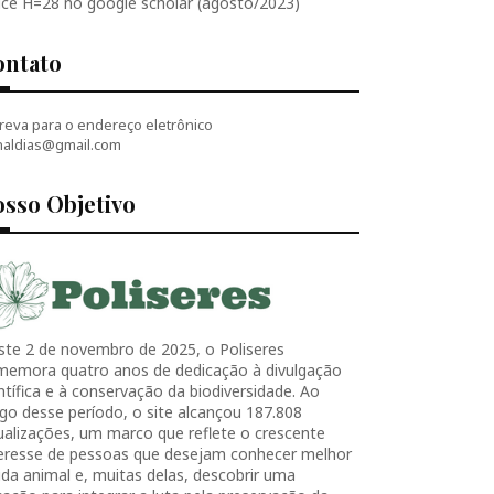
ice H=28 no google scholar (agosto/2023)
ontato
reva para o endereço eletrônico
naldias@gmail.com
sso Objetivo
ste 2 de novembro de 2025, o Poliseres
memora quatro anos de dedicação à divulgação
ntífica e à conservação da biodiversidade. Ao
go desse período, o site alcançou 187.808
ualizações, um marco que reflete o crescente
teresse de pessoas que desejam conhecer melhor
ida animal e, muitas delas, descobrir uma