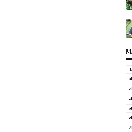
M
´
a
A
a
a
a
A