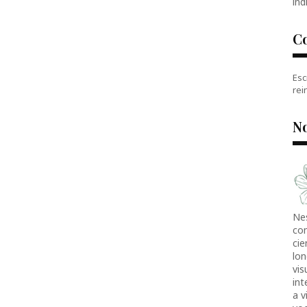
índ
C
Esc
rei
No
Ne
co
cie
lon
vis
in
a v