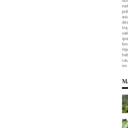
voc
nat
pub
as
des
tr
val
que
bio
re
hab
ca
no
M