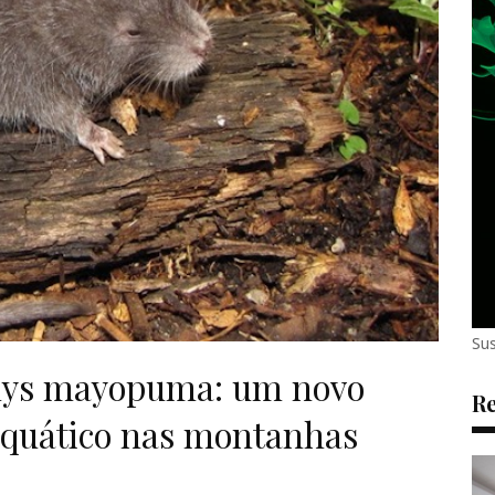
Sus
mys mayopuma: um novo
Re
aquático nas montanhas