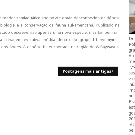
 roedor semiaquático andino até então desconhecido da ciência,
 biologia e a conservação da fauna sul-americana. Publicado na
 , o estudo descreve não apenas uma nova espécie, mas também um
Do
 linhagem evolutiva inédita dentro do grupo Ichthyomyini ,
Pol
is dos Andes. A espécie foi encontrada na região de Wiñaywayna,
gra
Atu
mei
liv
Postagens mais antigas
sus
e 
in
imp
pub
Bra
es
ges
20
rec
pel