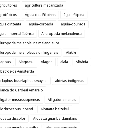
gricultores
agricultura mecanizada
grotóxicos
Águia das Filipinas
águia filipina
guia-cinzenta
águia-coroada
águia-dourada
guia-imperial-Ibérica
Ailuropoda melanoleuca
iluropoda melanoleuca melanoleuca
iluropoda melanoleuca qinlingensis
Akikiki
lagoas
Alagoas.
Alagos
alala
Albânia
lbatroz-de-Amsterdã
lclaphus buselaphus swaynei
aldeias indígenas
liança do Cardeal Amarelo
lligator mississippiensis
Alligator sinensis
llochrocebus lhoesti
Alouatta belzebul
louatta discolor
Alouatta guariba clamitans
louatta guariba guariba
Alouatta puruensis