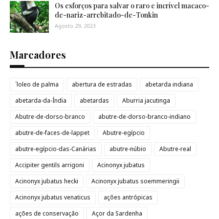
Os esforços para salvar o raro e incrível macaco-
de-nariz-arrebitado-de-Tonkin
Agosto 29, 2023
Marcadores
´loleo de palma
abertura de estradas
abetarda indiana
abetarda-da-Índia
abetardas
Aburria jacutinga
Abutre-de-dorso-branco
abutre-de-dorso-branco-indiano
abutre-de-faces-de-lappet
Abutre-egípcio
abutre-egípcio-das-Canárias
abutre-núbio
Abutre-real
Accipiter gentils arrigoni
Acinonyx jubatus
Acinonyx jubatus hecki
Acinonyx jubatus soemmeringii
Acinonyx jubatus venaticus
ações antrópicas
ações de conservação
Açor da Sardenha