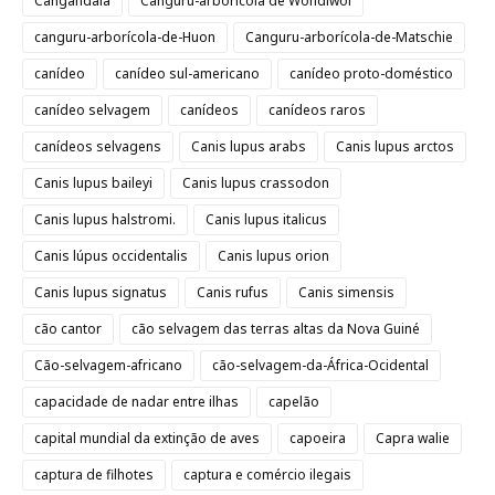
Cangandala
Canguru-arborícola de Wondiwoi
canguru-arborícola-de-Huon
Canguru-arborícola-de-Matschie
canídeo
canídeo sul-americano
canídeo proto-doméstico
canídeo selvagem
canídeos
canídeos raros
canídeos selvagens
Canis lupus arabs
Canis lupus arctos
Canis lupus baileyi
Canis lupus crassodon
Canis lupus halstromi.
Canis lupus italicus
Canis lúpus occidentalis
Canis lupus orion
Canis lupus signatus
Canis rufus
Canis simensis
cão cantor
cão selvagem das terras altas da Nova Guiné
Cão-selvagem-africano
cão-selvagem-da-África-Ocidental
capacidade de nadar entre ilhas
capelão
capital mundial da extinção de aves
capoeira
Capra walie
captura de filhotes
captura e comércio ilegais