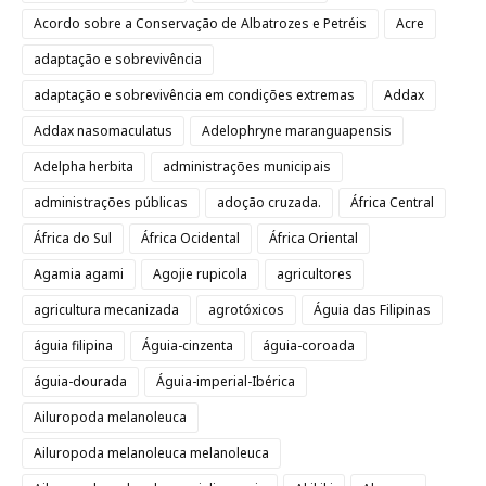
Acordo sobre a Conservação de Albatrozes e Petréis
Acre
adaptação e sobrevivência
adaptação e sobrevivência em condições extremas
Addax
Addax nasomaculatus
Adelophryne maranguapensis
Adelpha herbita
administrações municipais
administrações públicas
adoção cruzada.
África Central
África do Sul
África Ocidental
África Oriental
Agamia agami
Agojie rupicola
agricultores
agricultura mecanizada
agrotóxicos
Águia das Filipinas
águia filipina
Águia-cinzenta
águia-coroada
águia-dourada
Águia-imperial-Ibérica
Ailuropoda melanoleuca
Ailuropoda melanoleuca melanoleuca