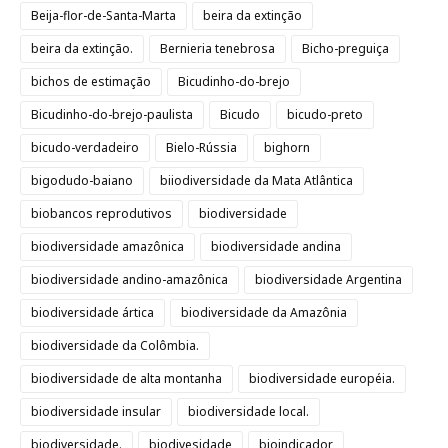
Beija-flor-de-Santa-Marta
beira da extinção
beira da extinção.
Bernieria tenebrosa
Bicho-preguiça
bichos de estimação
Bicudinho-do-brejo
Bicudinho-do-brejo-paulista
Bicudo
bicudo-preto
bicudo-verdadeiro
Bielo-Rússia
bighorn
bigodudo-baiano
biiodiversidade da Mata Atlântica
biobancos reprodutivos
biodiversidade
biodiversidade amazônica
biodiversidade andina
biodiversidade andino-amazônica
biodiversidade Argentina
biodiversidade ártica
biodiversidade da Amazônia
biodiversidade da Colômbia.
biodiversidade de alta montanha
biodiversidade européia.
biodiversidade insular
biodiversidade local.
biodiversidade.
biodivesidade
bioindicador