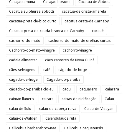
Cacajao amuna
Cacajao hosomi
Cacatua de Abbott
Cacatua sulphurea abbotti
cacatua-de-crista-amarela
cacatua-preta-de-bico-curto
cacatua-preta-de-Carnaby
Cacatua-preta-de-cauda-branca-de-Carnaby
cacaué
cachorro-do-mato
cachorro-do-mato-de orelhas-curtas
Cachorro-do-mato-vinagre
cachorro-vinagre
cadeia alimentar
cães cantores da Nova Guiné
cães selvagens
café
cágado-de-hoge
cágado-de-hogei
Cágado-do-paraíba
cágado-do-paraíba-do-sul
cagu.
caguarero
caiarara
caimàn llanero
cairara
caixas de nidificação
Calau
calau de Sulu
calau-de-cabeça-ruiva
Calau-de-Visayan
calau-de-Walden
Calendulauda rufa
Callicebus barbarabrownae
Callicebus caquetensis