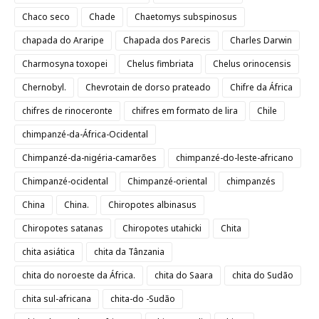
Chaco seco
Chade
Chaetomys subspinosus
chapada do Araripe
Chapada dos Parecis
Charles Darwin
Charmosyna toxopei
Chelus fimbriata
Chelus orinocensis
Chernobyl.
Chevrotain de dorso prateado
Chifre da África
chifres de rinoceronte
chifres em formato de lira
Chile
chimpanzé-da-África-Ocidental
Chimpanzé-da-nigéria-camarões
chimpanzé-do-leste-africano
Chimpanzé-ocidental
Chimpanzé-oriental
chimpanzés
China
China.
Chiropotes albinasus
Chiropotes satanas
Chiropotes utahicki
Chita
chita asiática
chita da Tânzania
chita do noroeste da África.
chita do Saara
chita do Sudão
chita sul-africana
chita-do -Sudão