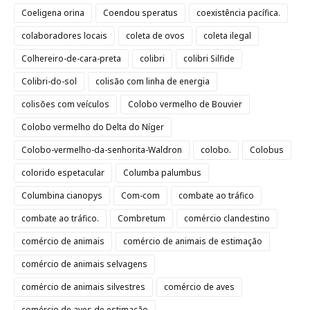
Coeligena orina
Coendou speratus
coexistência pacífica.
colaboradores locais
coleta de ovos
coleta ilegal
Colhereiro-de-cara-preta
colibri
colibri Silfide
Colibri-do-sol
colisão com linha de energia
colisões com veículos
Colobo vermelho de Bouvier
Colobo vermelho do Delta do Níger
Colobo-vermelho-da-senhorita-Waldron
colobo.
Colobus
colorido espetacular
Columba palumbus
Columbina cianopys
Com-com
combate ao tráfico
combate ao tráfico.
Combretum
comércio clandestino
comércio de animais
comércio de animais de estimação
comércio de animais selvagens
comércio de animais silvestres
comércio de aves
comércio de aves de estimação