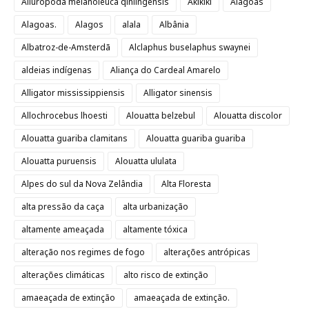
Ailuropoda melanoleuca qinlingensis
Akikiki
Alagoas
Alagoas.
Alagos
alala
Albânia
Albatroz-de-Amsterdã
Alclaphus buselaphus swaynei
aldeias indígenas
Aliança do Cardeal Amarelo
Alligator mississippiensis
Alligator sinensis
Allochrocebus lhoesti
Alouatta belzebul
Alouatta discolor
Alouatta guariba clamitans
Alouatta guariba guariba
Alouatta puruensis
Alouatta ululata
Alpes do sul da Nova Zelândia
Alta Floresta
alta pressão da caça
alta urbanização
altamente ameaçada
altamente tóxica
alteração nos regimes de fogo
alterações antrópicas
alterações climáticas
alto risco de extinção
amaeaçada de extinção
amaeaçada de extinção.