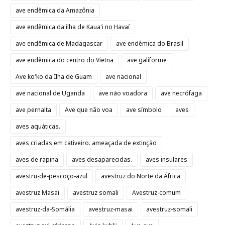
ave endêmica da Amazônia
ave endêmica da ilha de Kaua'i no Havaí
ave endêmica de Madagascar
ave endêmica do Brasil
ave endêmica do centro do Vietnã
ave galiforme
Ave ko'ko da Ilha de Guam
ave nacional
ave nacional de Uganda
ave não voadora
ave necrófaga
ave pernalta
Ave que não voa
ave símbolo
aves
aves aquáticas.
aves criadas em cativeiro. ameaçada de extinção
aves de rapina
aves desaparecidas.
aves insulares
avestru-de-pescoço-azul
avestruz do Norte da África
avestruz Masai
avestruz somali
Avestruz-comum
avestruz-da-Somália
avestruz-masai
avestruz-somali