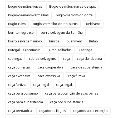
bugio-de-mãos-ruivas
Bugio-de-mãos-ruivas-de-spix
bugio-de-mãos-vermelhas
bugio-marrom-do-norte
Bugio-ruivo
Bugio-vermelho-do-rio-purus
Buritirama
burrito negruzco
burro selvagem da Somália
burro selvagem núbio
burros
bushmeat
Butão
Butegallus coronatus
Buteo solitarius
Caatinga
caatinga.
cabras selvagens
caça
caça clandestina
caça comercial
caça cooperativa
caça de subsistência
caça excessiva
caça excessiva.
caça furtiva
caça furtiva.
caça ilegal
caça ilegal.
caça para consumo
caça para obtenção de suas penas
caça para subsistência
caça por subsistência
caça predatória
caçadores ilegais
caçados até a extinção