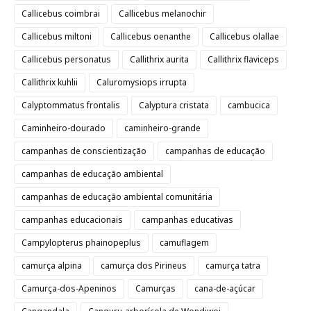
Callicebus coimbrai
Callicebus melanochir
Callicebus miltoni
Callicebus oenanthe
Callicebus olallae
Callicebus personatus
Callithrix aurita
Callithrix flaviceps
Callithrix kuhlii
Caluromysiops irrupta
Calyptommatus frontalis
Calyptura cristata
cambucica
Caminheiro-dourado
caminheiro-grande
campanhas de conscientização
campanhas de educação
campanhas de educação ambiental
campanhas de educação ambiental comunitária
campanhas educacionais
campanhas educativas
Campylopterus phainopeplus
camuflagem
camurça alpina
camurça dos Pirineus
camurça tatra
Camurça-dos-Apeninos
Camurças
cana-de-açúcar