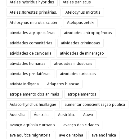
Ateles hybridus hybridus
Ateles paniscus
Ateles.florestas primárias.
Atelocynus microtis
Atelocynus microtis sclateri
Atelopus zeteki
atividades agropecuárias
atividades antropogênicas
atividades comunitárias
atividades criminosas
atividades de carvoaria
atividades de mineração
atividades humanas
atividades industriais
atividades predatórias.
atividades turísticas
ativista indígena
Atlapetes blancae
atropelamento dos animais
atropelamentos
Aulacorhynchus huallagae
aumentar conscientização pública
Austrália
Áustralia
Austrália.
Auwo
avanço agrícola e urbano
avanço das cidades
ave aqu´tica migratória
ave de rapina
ave endêmica