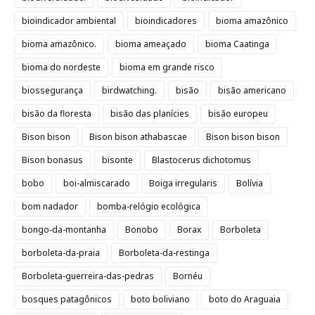
bioindicador ambiental
bioindicadores
bioma amazônico
bioma amazônico.
bioma ameaçado
bioma Caatinga
bioma do nordeste
bioma em grande risco
biossegurança
birdwatching.
bisão
bisão americano
bisão da floresta
bisão das planícies
bisão europeu
Bison bison
Bison bison athabascae
Bison bison bison
Bison bonasus
bisonte
Blastocerus dichotomus
bobo
boi-almiscarado
Boiga irregularis
Bolívia
bom nadador
bomba-relógio ecológica
bongo-da-montanha
Bonobo
Borax
Borboleta
borboleta-da-praia
Borboleta-da-restinga
Borboleta-guerreira-das-pedras
Bornéu
bosques patagônicos
boto boliviano
boto do Araguaia