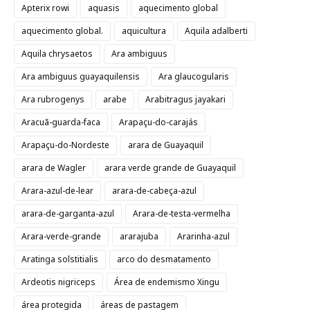
Apterix rowi
aquasis
aquecimento global
aquecimento global.
aquicultura
Aquila adalberti
Aquila chrysaetos
Ara ambiguus
Ara ambiguus guayaquilensis
Ara glaucogularis
Ara rubrogenys
arabe
Arabitragus jayakari
Aracuã-guarda-faca
Arapaçu-do-carajás
Arapaçu-do-Nordeste
arara de Guayaquil
arara de Wagler
arara verde grande de Guayaquil
Arara-azul-de-lear
arara-de-cabeça-azul
arara-de-garganta-azul
Arara-de-testa-vermelha
Arara-verde-grande
ararajuba
Ararinha-azul
Aratinga solstitialis
arco do desmatamento
Ardeotis nigriceps
Área de endemismo Xingu
área protegida
áreas de pastagem