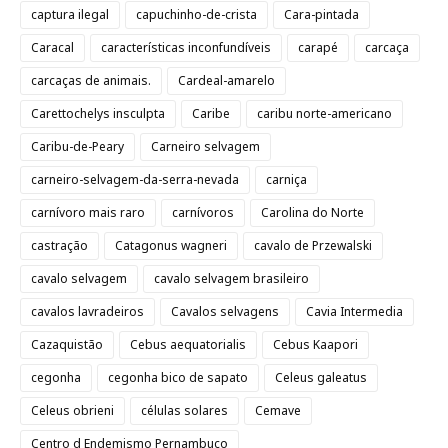
captura ilegal
capuchinho-de-crista
Cara-pintada
Caracal
características inconfundíveis
carapé
carcaça
carcaças de animais.
Cardeal-amarelo
Carettochelys insculpta
Caribe
caribu norte-americano
Caribu-de-Peary
Carneiro selvagem
carneiro-selvagem-da-serra-nevada
carniça
carnívoro mais raro
carnívoros
Carolina do Norte
castração
Catagonus wagneri
cavalo de Przewalski
cavalo selvagem
cavalo selvagem brasileiro
cavalos lavradeiros
Cavalos selvagens
Cavia Intermedia
Cazaquistão
Cebus aequatorialis
Cebus Kaapori
cegonha
cegonha bico de sapato
Celeus galeatus
Celeus obrieni
células solares
Cemave
Centro d Endemismo Pernambuco