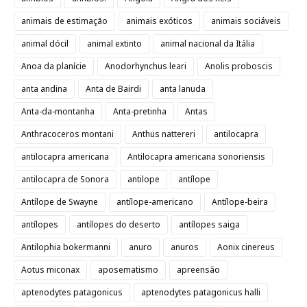
animais de estimação
animais exóticos
animais sociáveis
animal dócil
animal extinto
animal nacional da Itália
Anoa da planície
Anodorhynchus leari
Anolis proboscis
anta andina
Anta de Bairdi
anta lanuda
Anta-da-montanha
Anta-pretinha
Antas
Anthracoceros montani
Anthus nattereri
antilocapra
antilocapra americana
Antilocapra americana sonoriensis
antilocapra de Sonora
antilope
antílope
Antílope de Swayne
antílope-americano
Antílope-beira
antílopes
antílopes do deserto
antílopes saiga
Antilophia bokermanni
anuro
anuros
Aonix cinereus
Aotus miconax
aposematismo
apreensão
aptenodytes patagonicus
aptenodytes patagonicus halli