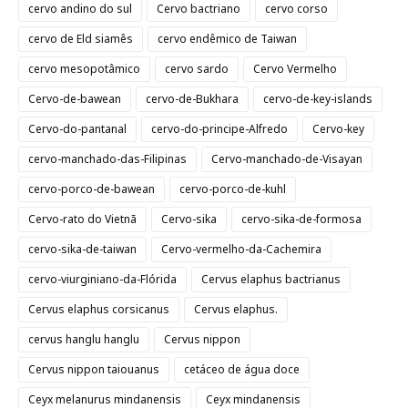
cervo andino do sul
Cervo bactriano
cervo corso
cervo de Eld siamês
cervo endêmico de Taiwan
cervo mesopotâmico
cervo sardo
Cervo Vermelho
Cervo-de-bawean
cervo-de-Bukhara
cervo-de-key-islands
Cervo-do-pantanal
cervo-do-principe-Alfredo
Cervo-key
cervo-manchado-das-Filipinas
Cervo-manchado-de-Visayan
cervo-porco-de-bawean
cervo-porco-de-kuhl
Cervo-rato do Vietnã
Cervo-sika
cervo-sika-de-formosa
cervo-sika-de-taiwan
Cervo-vermelho-da-Cachemira
cervo-viurginiano-da-Flórida
Cervus elaphus bactrianus
Cervus elaphus corsicanus
Cervus elaphus.
cervus hanglu hanglu
Cervus nippon
Cervus nippon taiouanus
cetáceo de água doce
Ceyx melanurus mindanensis
Ceyx mindanensis