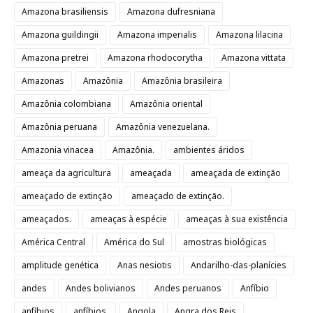
Amazona brasiliensis
Amazona dufresniana
Amazona guildingii
Amazona imperialis
Amazona lilacina
Amazona pretrei
Amazona rhodocorytha
Amazona vittata
Amazonas
Amazônia
Amazônia brasileira
Amazônia colombiana
Amazônia oriental
Amazônia peruana
Amazônia venezuelana.
Amazonia vinacea
Amazônia.
ambientes áridos
ameaça da agricultura
ameaçada
ameaçada de extinção
ameaçado de extinção
ameaçado de extinção.
ameaçados.
ameaças à espécie
ameaças à sua existência
América Central
América do Sul
amostras biológicas
amplitude genética
Anas nesiotis
Andarilho-das-planícies
andes
Andes bolivianos
Andes peruanos
Anfíbio
anfíbios
anfíbios.
Angola
Angra dos Reis