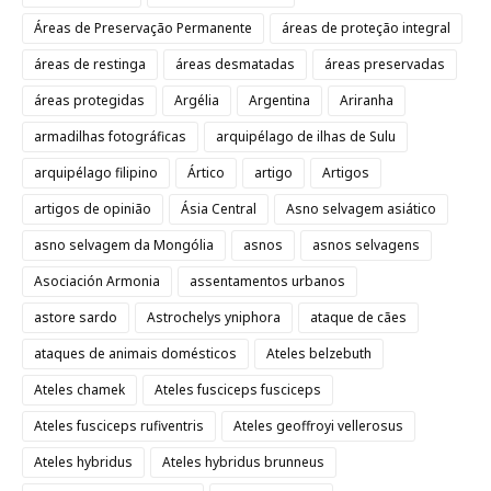
Áreas de Preservação Permanente
áreas de proteção integral
áreas de restinga
áreas desmatadas
áreas preservadas
áreas protegidas
Argélia
Argentina
Ariranha
armadilhas fotográficas
arquipélago de ilhas de Sulu
arquipélago filipino
Ártico
artigo
Artigos
artigos de opinião
Ásia Central
Asno selvagem asiático
asno selvagem da Mongólia
asnos
asnos selvagens
Asociación Armonia
assentamentos urbanos
astore sardo
Astrochelys yniphora
ataque de cães
ataques de animais domésticos
Ateles belzebuth
Ateles chamek
Ateles fusciceps fusciceps
Ateles fusciceps rufiventris
Ateles geoffroyi vellerosus
Ateles hybridus
Ateles hybridus brunneus