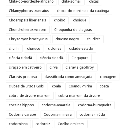
Chita-do-nordeste-africano
chita-somali
chitas
Chlamyphorus truncatus
choca-do-nordeste-da-caatinga
Choeropsis liberiensis
choibo
choique
Chondrohierax wilsonii
Choquinha-de-alagoas
Chrysocyon brachyurus
chucuto negro
chuditch
chunhi
churuco
ciclones
cidade-estado
ciência cidadã
ciência cidadã.
Cingapura
ciração em cativeiro
Cirva
Claravis geoffroyi
Claravis pretiosa
classificada como ameaçada
clonagem
clubes de ursos Gobi
coala
Coandu-mirim
coatá
cobra-de-árvore-marrom
cobra-marrom-da-árvore
cocaina hippos
codorna-amarela
codorna-buraqueira
Codorna-carapé
Codorna-mineira
codorna-miúda
codorninha
codorniz
Coelho omiltemi