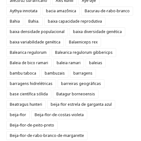
aveztruz sul-africano
Axis kuhlii
Aye-aye
Aythya innotata
bacia amazônica
Bacurau-de-rabo-branco
Bahia
Bahia.
baixa capacidade reprodutiva
baixa densidade populacional
baixa diversidade genética
baixa variabilidade genética
Balaeniceps rex
Balearica regulorum
Balearica regulorum gibbericps
Baleia de bico ramari
baleia ramari
baleias
bambu taboca
bambuzais
barragens
barragens hidrelétricas
barreiras geográficas
base científica sólida
Batagur borneoensis
Beatragus hunteri
beija flor estrela de garganta azul
beija-flor
Beija-flor-de-costas-violeta
Beija-flor-de-peito-preto
Beija-flor-de-rabo-branco-de-margarette