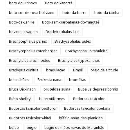
boto do Orinoco
Boto do Yangtzé
boto-cor-de-rosa boliviano
boto-da-barra
boto-da-tainha
Boto-de-Lahille
Boto-sem-barbatanas-do-Yangtzé
bovino selvagem
Brachycephalus lulai
Brachycephalus pernix
Brachycephalus pulex
Brachycephalus rotenbergae
Brachycephalus tabuleiro
Brachyteles arachnoides
Brachyteles hypoxanthus
Bradypus crinitus
braquiação
Brasil
brejo de altitude
brincalhões.
Brokesia nana
bromélias
Bruce Dickinson
brucelose suína
Bubalus depressicornis
Bubo shelleyi
bucerotiformes
Budorcas taxicolor
Budorcas taxicolor bedfordi
Budorcas taxicolor tibetana
Budorcas taxicolor whitei
búfalo-anão-das-planícies
bufeo
bugio
bugio de mãos ruivas do Maranhão