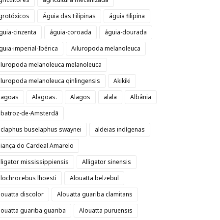
grotóxicos
Águia das Filipinas
águia filipina
guia-cinzenta
águia-coroada
águia-dourada
guia-imperial-Ibérica
Ailuropoda melanoleuca
iluropoda melanoleuca melanoleuca
iluropoda melanoleuca qinlingensis
Akikiki
lagoas
Alagoas.
Alagos
alala
Albânia
lbatroz-de-Amsterdã
lclaphus buselaphus swaynei
aldeias indígenas
liança do Cardeal Amarelo
lligator mississippiensis
Alligator sinensis
llochrocebus lhoesti
Alouatta belzebul
louatta discolor
Alouatta guariba clamitans
louatta guariba guariba
Alouatta puruensis