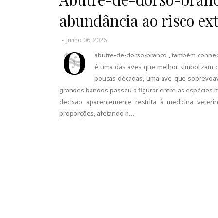
abundância ao risco ex
-
Junho 06, 2026
O
abutre-de-dorso-branco , também conhec
é uma das aves que melhor simbolizam o
poucas décadas, uma ave que sobrevoava 
grandes bandos passou a figurar entre as espécies 
decisão aparentemente restrita à medicina veter
proporções, afetando n…