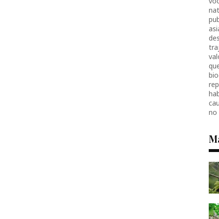
voc
nat
pub
as
des
tr
val
que
bio
re
hab
ca
no
M