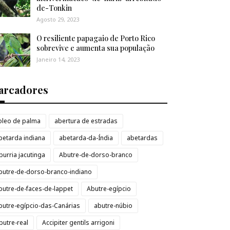
de-Tonkin
Agosto 29, 2023
O resiliente papagaio de Porto Rico
sobrevive e aumenta sua população
Janeiro 14, 2023
arcadores
loleo de palma
abertura de estradas
betarda indiana
abetarda-da-Índia
abetardas
burria jacutinga
Abutre-de-dorso-branco
butre-de-dorso-branco-indiano
butre-de-faces-de-lappet
Abutre-egípcio
butre-egípcio-das-Canárias
abutre-núbio
butre-real
Accipiter gentils arrigoni