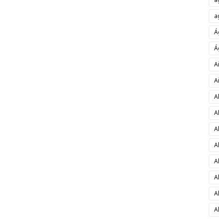
a
Á
Á
A
A
A
A
A
A
A
A
A
A