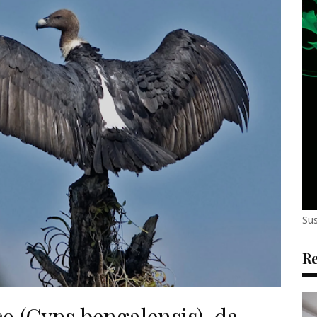
Sus
Re
 (Gyps bengalensis), da