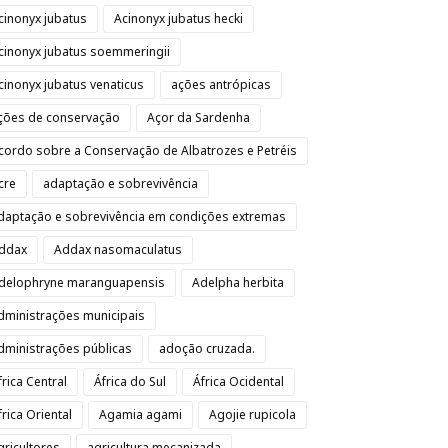
cinonyx jubatus
Acinonyx jubatus hecki
cinonyx jubatus soemmeringii
cinonyx jubatus venaticus
ações antrópicas
ções de conservação
Açor da Sardenha
cordo sobre a Conservação de Albatrozes e Petréis
cre
adaptação e sobrevivência
daptação e sobrevivência em condições extremas
ddax
Addax nasomaculatus
delophryne maranguapensis
Adelpha herbita
dministrações municipais
dministrações públicas
adoção cruzada.
frica Central
África do Sul
África Ocidental
frica Oriental
Agamia agami
Agojie rupicola
gricultores
agricultura mecanizada