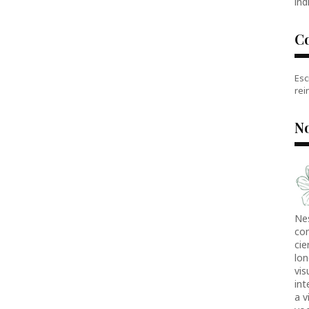
índ
C
Esc
rei
No
Ne
co
cie
lon
vis
in
a v