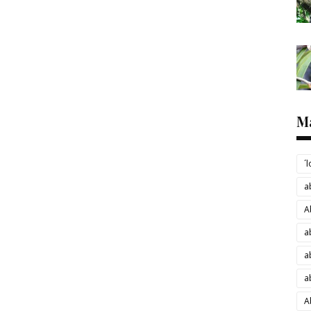
M
´
a
A
a
a
a
A