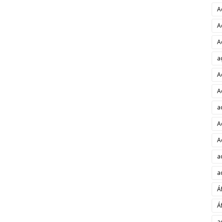
A
A
A
a
A
A
a
A
A
a
a
Á
Á
a