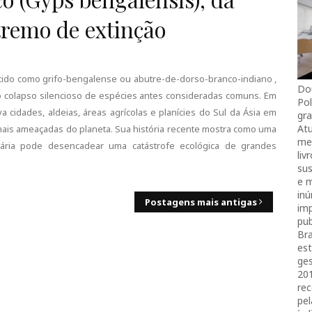
tremo de extinção
ido como grifo-bengalense ou abutre-de-dorso-branco-indiano ,
Do
 colapso silencioso de espécies antes consideradas comuns. Em
Pol
cidades, aldeias, áreas agrícolas e planícies do Sul da Ásia em
gra
Atu
mais ameaçadas do planeta. Sua história recente mostra como uma
mei
inária pode desencadear uma catástrofe ecológica de grandes
liv
sus
e 
in
Postagens mais antigas
imp
pub
Bra
es
ges
20
rec
pel