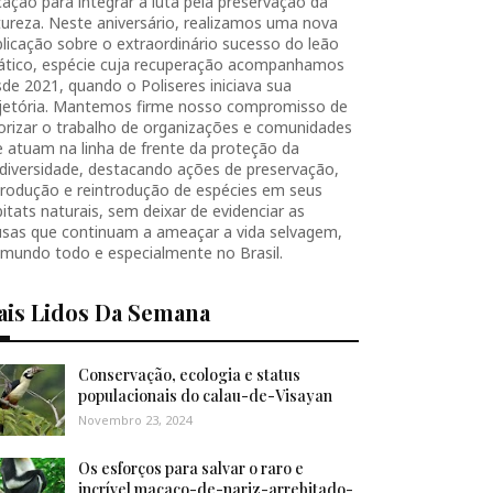
ação para integrar a luta pela preservação da
ureza. Neste aniversário, realizamos uma nova
licação sobre o extraordinário sucesso do leão
iático, espécie cuja recuperação acompanhamos
de 2021, quando o Poliseres iniciava sua
ajetória. Mantemos firme nosso compromisso de
orizar o trabalho de organizações e comunidades
 atuam na linha de frente da proteção da
diversidade, destacando ações de preservação,
produção e reintrodução de espécies em seus
itats naturais, sem deixar de evidenciar as
usas que continuam a ameaçar a vida selvagem,
 mundo todo e especialmente no Brasil.
ais Lidos Da Semana
Conservação, ecologia e status
populacionais do calau-de-Visayan
Novembro 23, 2024
Os esforços para salvar o raro e
incrível macaco-de-nariz-arrebitado-