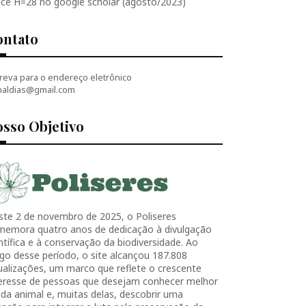
ice H=28 no google scholar (agosto/2023)
ontato
reva para o endereço eletrônico
naldias@gmail.com
sso Objetivo
ste 2 de novembro de 2025, o Poliseres
memora quatro anos de dedicação à divulgação
ntífica e à conservação da biodiversidade. Ao
go desse período, o site alcançou 187.808
ualizações, um marco que reflete o crescente
teresse de pessoas que desejam conhecer melhor
ida animal e, muitas delas, descobrir uma