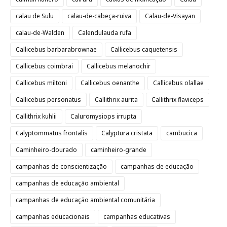
calau de Sulu
calau-de-cabeça-ruiva
Calau-de-Visayan
calau-de-Walden
Calendulauda rufa
Callicebus barbarabrownae
Callicebus caquetensis
Callicebus coimbrai
Callicebus melanochir
Callicebus miltoni
Callicebus oenanthe
Callicebus olallae
Callicebus personatus
Callithrix aurita
Callithrix flaviceps
Callithrix kuhlii
Caluromysiops irrupta
Calyptommatus frontalis
Calyptura cristata
cambucica
Caminheiro-dourado
caminheiro-grande
campanhas de conscientização
campanhas de educação
campanhas de educação ambiental
campanhas de educação ambiental comunitária
campanhas educacionais
campanhas educativas