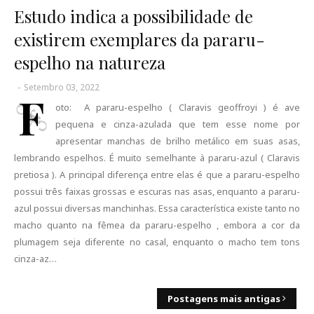
Estudo indica a possibilidade de
existirem exemplares da pararu-
espelho na natureza
-
Setembro 03, 2022
F
oto: A pararu-espelho ( Claravis geoffroyi ) é ave
pequena e cinza-azulada que tem esse nome por
apresentar manchas de brilho metálico em suas asas,
lembrando espelhos. É muito semelhante à pararu-azul ( Claravis
pretiosa ). A principal diferença entre elas é que a pararu-espelho
possui três faixas grossas e escuras nas asas, enquanto a pararu-
azul possui diversas manchinhas. Essa característica existe tanto no
macho quanto na fêmea da pararu-espelho , embora a cor da
plumagem seja diferente no casal, enquanto o macho tem tons
cinza-az…
Postagens mais antigas