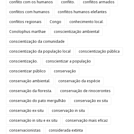
conflito com os humanos
conflito.
conflitos armados
conflitos com humanos
conflitos humanos-elefantes
conflitos regionais
Congo
conhecimento local.
Conolophus marthae
conscientização ambiental
conscientização da comunidade
conscientização da população local
conscientização pública
conscientização.
conscientizar a população
conscientizar público
conservação
conservação ambiental.
conservação da espécie
conservação da floresta.
conservação de rinocerontes
conservação do pato mergulhão
conservação ex situ
conservação ex-situ
conservação in situ
conservação in situ e ex situ
conservação mais eficaz
conservacionistas
considerada extinta