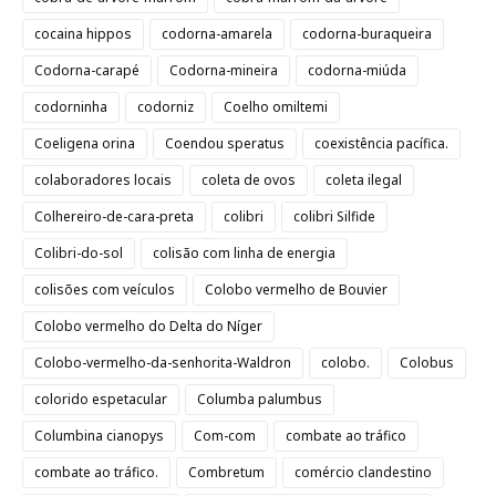
cocaina hippos
codorna-amarela
codorna-buraqueira
Codorna-carapé
Codorna-mineira
codorna-miúda
codorninha
codorniz
Coelho omiltemi
Coeligena orina
Coendou speratus
coexistência pacífica.
colaboradores locais
coleta de ovos
coleta ilegal
Colhereiro-de-cara-preta
colibri
colibri Silfide
Colibri-do-sol
colisão com linha de energia
colisões com veículos
Colobo vermelho de Bouvier
Colobo vermelho do Delta do Níger
Colobo-vermelho-da-senhorita-Waldron
colobo.
Colobus
colorido espetacular
Columba palumbus
Columbina cianopys
Com-com
combate ao tráfico
combate ao tráfico.
Combretum
comércio clandestino