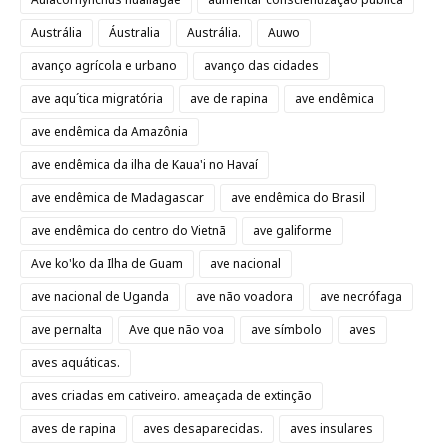
Austrália
Áustralia
Austrália.
Auwo
avanço agrícola e urbano
avanço das cidades
ave aqu´tica migratória
ave de rapina
ave endêmica
ave endêmica da Amazônia
ave endêmica da ilha de Kaua'i no Havaí
ave endêmica de Madagascar
ave endêmica do Brasil
ave endêmica do centro do Vietnã
ave galiforme
Ave ko'ko da Ilha de Guam
ave nacional
ave nacional de Uganda
ave não voadora
ave necrófaga
ave pernalta
Ave que não voa
ave símbolo
aves
aves aquáticas.
aves criadas em cativeiro. ameaçada de extinção
aves de rapina
aves desaparecidas.
aves insulares