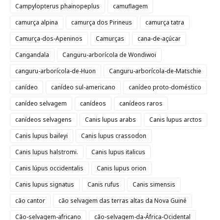
Campylopterus phainopeplus
camuflagem
camurça alpina
camurça dos Pirineus
camurça tatra
Camurça-dos-Apeninos
Camurças
cana-de-açúcar
Cangandala
Canguru-arborícola de Wondiwoi
canguru-arborícola-de-Huon
Canguru-arborícola-de-Matschie
canídeo
canídeo sul-americano
canídeo proto-doméstico
canídeo selvagem
canídeos
canídeos raros
canídeos selvagens
Canis lupus arabs
Canis lupus arctos
Canis lupus baileyi
Canis lupus crassodon
Canis lupus halstromi.
Canis lupus italicus
Canis lúpus occidentalis
Canis lupus orion
Canis lupus signatus
Canis rufus
Canis simensis
cão cantor
cão selvagem das terras altas da Nova Guiné
Cão-selvagem-africano
cão-selvagem-da-África-Ocidental