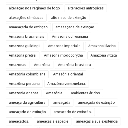
alteração nos regimes de fogo
alterações antrópicas
alterações climáticas
alto risco de extinção
amaeaçada de extinção
amaeaçada de extinção.
Amazona brasiliensis
Amazona dufresniana
Amazona guildingii
Amazona imperialis
Amazona lilacina
Amazona pretrei
Amazona rhodocorytha
Amazona vittata
Amazonas
Amazônia
Amazônia brasileira
Amazônia colombiana
Amazônia oriental
Amazônia peruana
Amazônia venezuelana.
Amazonia vinacea
Amazônia.
ambientes áridos
ameaça da agricultura
ameaçada
ameaçada de extinção
ameaçado de extinção
ameaçado de extinção.
ameaçados.
ameaças à espécie
ameaças à sua existência