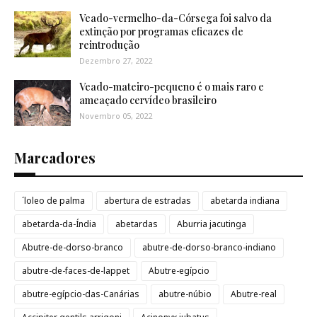
Veado-vermelho-da-Córsega foi salvo da
extinção por programas eficazes de
reintrodução
Dezembro 27, 2022
Veado-mateiro-pequeno é o mais raro e
ameaçado cervídeo brasileiro
Novembro 05, 2022
Marcadores
´loleo de palma
abertura de estradas
abetarda indiana
abetarda-da-Índia
abetardas
Aburria jacutinga
Abutre-de-dorso-branco
abutre-de-dorso-branco-indiano
abutre-de-faces-de-lappet
Abutre-egípcio
abutre-egípcio-das-Canárias
abutre-núbio
Abutre-real