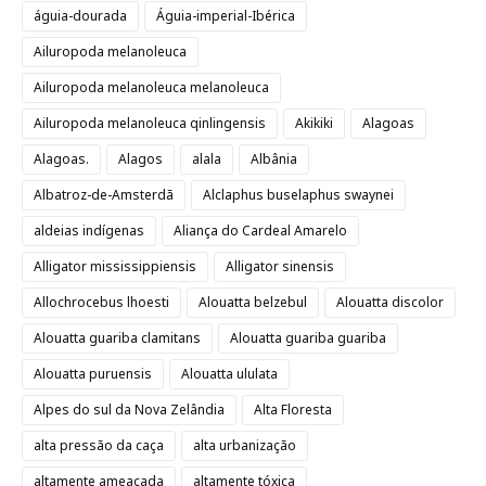
águia-dourada
Águia-imperial-Ibérica
Ailuropoda melanoleuca
Ailuropoda melanoleuca melanoleuca
Ailuropoda melanoleuca qinlingensis
Akikiki
Alagoas
Alagoas.
Alagos
alala
Albânia
Albatroz-de-Amsterdã
Alclaphus buselaphus swaynei
aldeias indígenas
Aliança do Cardeal Amarelo
Alligator mississippiensis
Alligator sinensis
Allochrocebus lhoesti
Alouatta belzebul
Alouatta discolor
Alouatta guariba clamitans
Alouatta guariba guariba
Alouatta puruensis
Alouatta ululata
Alpes do sul da Nova Zelândia
Alta Floresta
alta pressão da caça
alta urbanização
altamente ameaçada
altamente tóxica