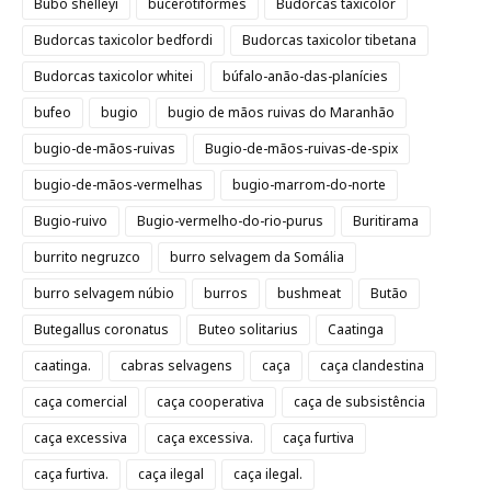
Bubo shelleyi
bucerotiformes
Budorcas taxicolor
Budorcas taxicolor bedfordi
Budorcas taxicolor tibetana
Budorcas taxicolor whitei
búfalo-anão-das-planícies
bufeo
bugio
bugio de mãos ruivas do Maranhão
bugio-de-mãos-ruivas
Bugio-de-mãos-ruivas-de-spix
bugio-de-mãos-vermelhas
bugio-marrom-do-norte
Bugio-ruivo
Bugio-vermelho-do-rio-purus
Buritirama
burrito negruzco
burro selvagem da Somália
burro selvagem núbio
burros
bushmeat
Butão
Butegallus coronatus
Buteo solitarius
Caatinga
caatinga.
cabras selvagens
caça
caça clandestina
caça comercial
caça cooperativa
caça de subsistência
caça excessiva
caça excessiva.
caça furtiva
caça furtiva.
caça ilegal
caça ilegal.