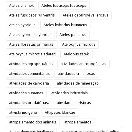
Ateles chamek
Ateles fusciceps fusciceps
Ateles fusciceps rufiventris
Ateles geoffroyi vellerosus
Ateles hybridus
Ateles hybridus brunneus
Ateles hybridus hybridus
Ateles paniscus
Ateles.florestas primárias.
Atelocynus microtis
Atelocynus microtis sclateri
Atelopus zeteki
atividades agropecuárias
atividades antropogênicas
atividades comunitárias
atividades criminosas
atividades de carvoaria
atividades de mineração
atividades humanas
atividades industriais
atividades predatórias.
atividades turísticas
ativista indígena
Atlapetes blancae
atropelamento dos animais
atropelamentos
Aulacorhynchus huallagae
aumentar conscientização pública