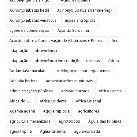
Accipiter gentils arrigoni
Acinonyx jubatus
Acinonyx jubatus hecki
Acinonyx jubatus soemmeringii
Acinonyx jubatus venaticus
ações antrópicas
ações de conservação
Açor da Sardenha
Acordo sobre a Conservação de Albatrozes e Petréis
Acre
adaptação e sobrevivência
adaptação e sobrevivência em condições extremas
Addax
Addax nasomaculatus
Adelophryne maranguapensis
Adelpha herbita
administrações municipais
administrações públicas
adoção cruzada.
África Central
África do Sul
África Ocidental
África Oriental
Agamia agami
Agojie rupicola
agricultores
agricultura mecanizada
agrotóxicos
Águia das Filipinas
águia filipina
Águia-cinzenta
águia-coroada