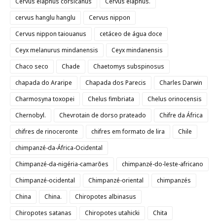
Cervus elaphus corsicanus
Cervus elaphus.
cervus hanglu hanglu
Cervus nippon
Cervus nippon taiouanus
cetáceo de água doce
Ceyx melanurus mindanensis
Ceyx mindanensis
Chaco seco
Chade
Chaetomys subspinosus
chapada do Araripe
Chapada dos Parecis
Charles Darwin
Charmosyna toxopei
Chelus fimbriata
Chelus orinocensis
Chernobyl.
Chevrotain de dorso prateado
Chifre da África
chifres de rinoceronte
chifres em formato de lira
Chile
chimpanzé-da-África-Ocidental
Chimpanzé-da-nigéria-camarões
chimpanzé-do-leste-africano
Chimpanzé-ocidental
Chimpanzé-oriental
chimpanzés
China
China.
Chiropotes albinasus
Chiropotes satanas
Chiropotes utahicki
Chita