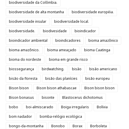
biodiversidade da Colômbia.
biodiversidade de alta montanha
biodiversidade européia.
biodiversidade insular
biodiversidade local.
biodiversidade.
biodivesidade
bioindicador
bioindicador ambiental
bioindicadores
bioma amazônico
bioma amazônico.
bioma ameaçado
bioma Caatinga
bioma do nordeste
bioma em grande risco
biossegurança
birdwatching.
bisão
bisão americano
bisão da floresta
bisão das planícies
bisão europeu
Bison bison
Bison bison athabascae
Bison bison bison
Bison bonasus
bisonte
Blastocerus dichotomus
bobo
boi-almiscarado
Boiga irregularis
Bolívia
bom nadador
bomba-relógio ecológica
bongo-da-montanha
Bonobo
Borax
Borboleta