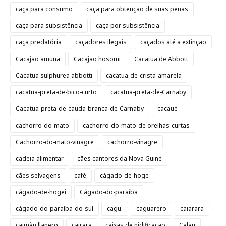
caça para consumo
caça para obtenção de suas penas
caça para subsistência
caça por subsistência
caça predatória
caçadores ilegais
caçados até a extinção
Cacajao amuna
Cacajao hosomi
Cacatua de Abbott
Cacatua sulphurea abbotti
cacatua-de-crista-amarela
cacatua-preta-de-bico-curto
cacatua-preta-de-Carnaby
Cacatua-preta-de-cauda-branca-de-Carnaby
cacaué
cachorro-do-mato
cachorro-do-mato-de orelhas-curtas
Cachorro-do-mato-vinagre
cachorro-vinagre
cadeia alimentar
cães cantores da Nova Guiné
cães selvagens
café
cágado-de-hoge
cágado-de-hogei
Cágado-do-paraíba
cágado-do-paraíba-do-sul
cagu.
caguarero
caiarara
caimàn llanero
cairara
caixas de nidificação
Calau