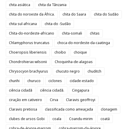
chita asiática
chita da Tânzania
chita do noroeste da África.
chita do Saara
chita do Sudão
chita sul-africana
chita-do -Sudão
Chita-do-nordeste-africano
chita-somali
chitas
Chlamyphorus truncatus
choca-do-nordeste-da-caatinga
Choeropsis liberiensis
choibo
choique
Chondrohierax wilsonii
Choquinha-de-alagoas
Chrysocyon brachyurus
chucuto negro
chuditch
chunhi
churuco
ciclones
cidade-estado
ciência cidadã
ciência cidadã.
Cingapura
ciração em cativeiro
Cirva
Claravis geoffroyi
Claravis pretiosa
classificada como ameaçada
clonagem
clubes de ursos Gobi
coala
Coandu-mirim
coatá
cobra-de-árvore-marrom
cobra-marrom-da-árvore