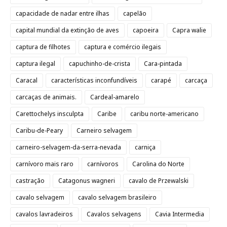
capacidade de nadar entre ilhas
capelão
capital mundial da extinção de aves
capoeira
Capra walie
captura de filhotes
captura e comércio ilegais
captura ilegal
capuchinho-de-crista
Cara-pintada
Caracal
características inconfundíveis
carapé
carcaça
carcaças de animais.
Cardeal-amarelo
Carettochelys insculpta
Caribe
caribu norte-americano
Caribu-de-Peary
Carneiro selvagem
carneiro-selvagem-da-serra-nevada
carniça
carnívoro mais raro
carnívoros
Carolina do Norte
castração
Catagonus wagneri
cavalo de Przewalski
cavalo selvagem
cavalo selvagem brasileiro
cavalos lavradeiros
Cavalos selvagens
Cavia Intermedia