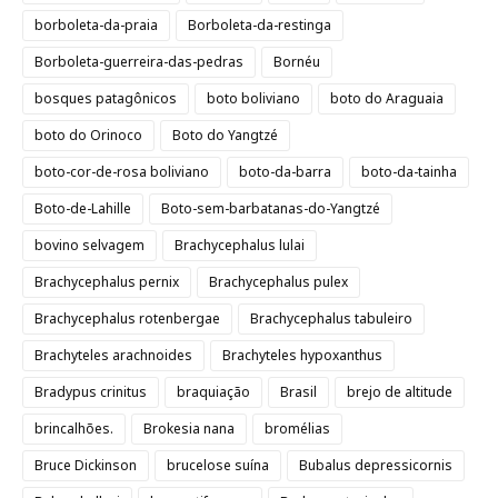
borboleta-da-praia
Borboleta-da-restinga
Borboleta-guerreira-das-pedras
Bornéu
bosques patagônicos
boto boliviano
boto do Araguaia
boto do Orinoco
Boto do Yangtzé
boto-cor-de-rosa boliviano
boto-da-barra
boto-da-tainha
Boto-de-Lahille
Boto-sem-barbatanas-do-Yangtzé
bovino selvagem
Brachycephalus lulai
Brachycephalus pernix
Brachycephalus pulex
Brachycephalus rotenbergae
Brachycephalus tabuleiro
Brachyteles arachnoides
Brachyteles hypoxanthus
Bradypus crinitus
braquiação
Brasil
brejo de altitude
brincalhões.
Brokesia nana
bromélias
Bruce Dickinson
brucelose suína
Bubalus depressicornis