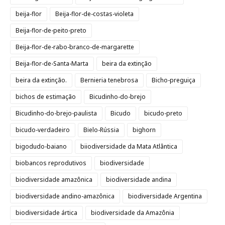
beija-flor
Beija-flor-de-costas-violeta
Beija-flor-de-peito-preto
Beija-flor-de-rabo-branco-de-margarette
Beija-flor-de-Santa-Marta
beira da extinção
beira da extinção.
Bernieria tenebrosa
Bicho-preguiça
bichos de estimação
Bicudinho-do-brejo
Bicudinho-do-brejo-paulista
Bicudo
bicudo-preto
bicudo-verdadeiro
Bielo-Rússia
bighorn
bigodudo-baiano
biiodiversidade da Mata Atlântica
biobancos reprodutivos
biodiversidade
biodiversidade amazônica
biodiversidade andina
biodiversidade andino-amazônica
biodiversidade Argentina
biodiversidade ártica
biodiversidade da Amazônia