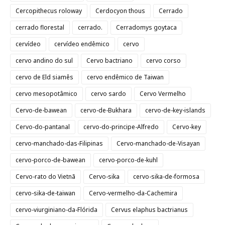
Cercopithecus roloway
Cerdocyon thous
Cerrado
cerrado florestal
cerrado.
Cerradomys goytaca
cervídeo
cervídeo endêmico
cervo
cervo andino do sul
Cervo bactriano
cervo corso
cervo de Eld siamês
cervo endêmico de Taiwan
cervo mesopotâmico
cervo sardo
Cervo Vermelho
Cervo-de-bawean
cervo-de-Bukhara
cervo-de-key-islands
Cervo-do-pantanal
cervo-do-principe-Alfredo
Cervo-key
cervo-manchado-das-Filipinas
Cervo-manchado-de-Visayan
cervo-porco-de-bawean
cervo-porco-de-kuhl
Cervo-rato do Vietnã
Cervo-sika
cervo-sika-de-formosa
cervo-sika-de-taiwan
Cervo-vermelho-da-Cachemira
cervo-viurginiano-da-Flórida
Cervus elaphus bactrianus