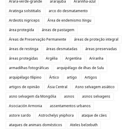
Arara-verde-grande
ararajuba
Ararinha-azul
Aratinga solstitialis
arco do desmatamento
Ardeotis nigriceps
Área de endemismo Xingu
área protegida
áreas de pastagem
Áreas de Preservação Permanente
áreas de proteção integral
áreas de restinga
áreas desmatadas
áreas preservadas
áreas protegidas
Argélia
Argentina
Ariranha
armadilhas fotográficas
arquipélago de ilhas de Sulu
arquipélago filipino
Ártico
artigo
Artigos
artigos de opinião
Ásia Central
Asno selvagem asiático
asno selvagem da Mongólia
asnos
asnos selvagens
Asociación Armonia
assentamentos urbanos
astore sardo
Astrochelys yniphora
ataque de cães
ataques de animais domésticos
Ateles belzebuth