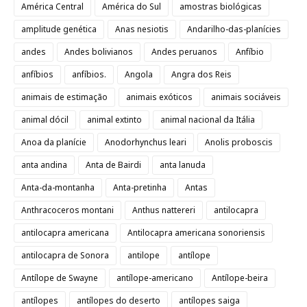
América Central
América do Sul
amostras biológicas
amplitude genética
Anas nesiotis
Andarilho-das-planícies
andes
Andes bolivianos
Andes peruanos
Anfíbio
anfíbios
anfíbios.
Angola
Angra dos Reis
animais de estimação
animais exóticos
animais sociáveis
animal dócil
animal extinto
animal nacional da Itália
Anoa da planície
Anodorhynchus leari
Anolis proboscis
anta andina
Anta de Bairdi
anta lanuda
Anta-da-montanha
Anta-pretinha
Antas
Anthracoceros montani
Anthus nattereri
antilocapra
antilocapra americana
Antilocapra americana sonoriensis
antilocapra de Sonora
antilope
antílope
Antílope de Swayne
antílope-americano
Antílope-beira
antílopes
antílopes do deserto
antílopes saiga