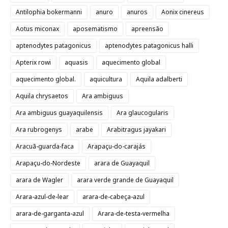
Antilophia bokermanni
anuro
anuros
Aonix cinereus
Aotus miconax
aposematismo
apreensão
aptenodytes patagonicus
aptenodytes patagonicus halli
Apterix rowi
aquasis
aquecimento global
aquecimento global.
aquicultura
Aquila adalberti
Aquila chrysaetos
Ara ambiguus
Ara ambiguus guayaquilensis
Ara glaucogularis
Ara rubrogenys
arabe
Arabitragus jayakari
Aracuã-guarda-faca
Arapaçu-do-carajás
Arapaçu-do-Nordeste
arara de Guayaquil
arara de Wagler
arara verde grande de Guayaquil
Arara-azul-de-lear
arara-de-cabeça-azul
arara-de-garganta-azul
Arara-de-testa-vermelha