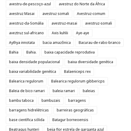
avestru-de-pescoço-azul
avestruz do Norte da África
avestruz Masai
avestruz somali
Avestruz-comum
avestruz-da-Somália
avestruz-masai
avestruz-somali
aveztruz sul-africano
Axis kuhlii
Aye-aye
Aythya innotata
bacia amazônica
Bacurau-de-rabo-branco
Bahia
Bahia.
baixa capacidade reprodutiva
baixa densidade populacional
baixa diversidade genética
baixa variabilidade genética
Balaeniceps rex
Balearica regulorum
Balearica regulorum gibbericps
Baleia de bico ramari
baleia ramari
baleias
bambu taboca
bambuzais
barragens
barragens hidrelétricas
barreiras geográficas
base científica sólida
Batagur borneoensis
Beatragus hunteri
beija flor estrela de garganta azul