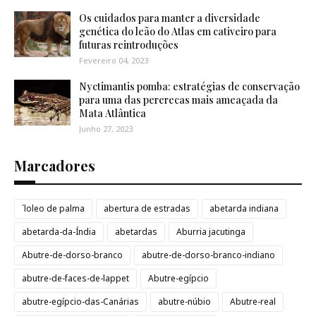
Os cuidados para manter a diversidade
genética do leão do Atlas em cativeiro para
futuras reintroduções
Fevereiro 04, 2023
Nyctimantis pomba: estratégias de conservação
para uma das pererecas mais ameaçada da
Mata Atlântica
Junho 27, 2023
Marcadores
´loleo de palma
abertura de estradas
abetarda indiana
abetarda-da-Índia
abetardas
Aburria jacutinga
Abutre-de-dorso-branco
abutre-de-dorso-branco-indiano
abutre-de-faces-de-lappet
Abutre-egípcio
abutre-egípcio-das-Canárias
abutre-núbio
Abutre-real