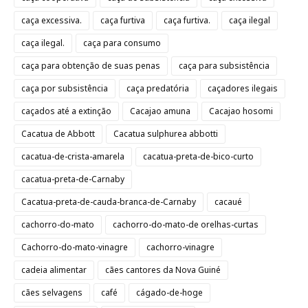
caça excessiva.
caça furtiva
caça furtiva.
caça ilegal
caça ilegal.
caça para consumo
caça para obtenção de suas penas
caça para subsistência
caça por subsistência
caça predatória
caçadores ilegais
caçados até a extinção
Cacajao amuna
Cacajao hosomi
Cacatua de Abbott
Cacatua sulphurea abbotti
cacatua-de-crista-amarela
cacatua-preta-de-bico-curto
cacatua-preta-de-Carnaby
Cacatua-preta-de-cauda-branca-de-Carnaby
cacaué
cachorro-do-mato
cachorro-do-mato-de orelhas-curtas
Cachorro-do-mato-vinagre
cachorro-vinagre
cadeia alimentar
cães cantores da Nova Guiné
cães selvagens
café
cágado-de-hoge