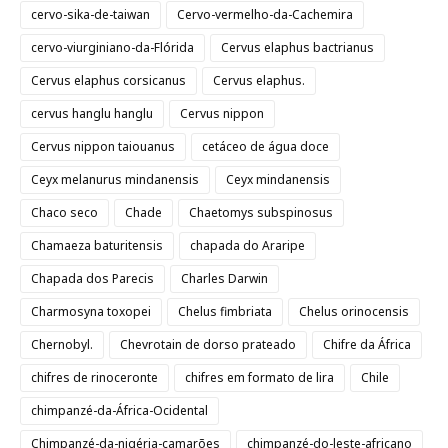
cervo-sika-de-taiwan
Cervo-vermelho-da-Cachemira
cervo-viurginiano-da-Flórida
Cervus elaphus bactrianus
Cervus elaphus corsicanus
Cervus elaphus.
cervus hanglu hanglu
Cervus nippon
Cervus nippon taiouanus
cetáceo de água doce
Ceyx melanurus mindanensis
Ceyx mindanensis
Chaco seco
Chade
Chaetomys subspinosus
Chamaeza baturitensis
chapada do Araripe
Chapada dos Parecis
Charles Darwin
Charmosyna toxopei
Chelus fimbriata
Chelus orinocensis
Chernobyl.
Chevrotain de dorso prateado
Chifre da África
chifres de rinoceronte
chifres em formato de lira
Chile
chimpanzé-da-África-Ocidental
Chimpanzé-da-nigéria-camarões
chimpanzé-do-leste-africano