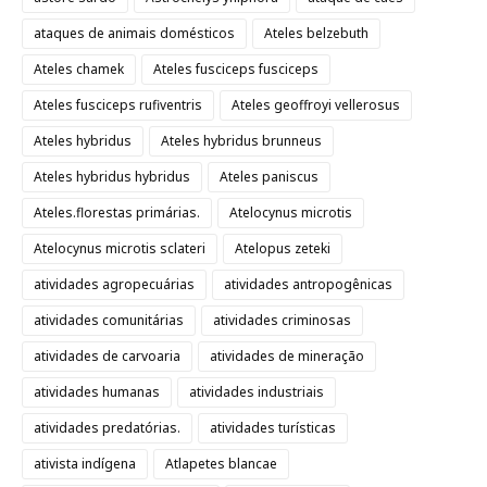
ataques de animais domésticos
Ateles belzebuth
Ateles chamek
Ateles fusciceps fusciceps
Ateles fusciceps rufiventris
Ateles geoffroyi vellerosus
Ateles hybridus
Ateles hybridus brunneus
Ateles hybridus hybridus
Ateles paniscus
Ateles.florestas primárias.
Atelocynus microtis
Atelocynus microtis sclateri
Atelopus zeteki
atividades agropecuárias
atividades antropogênicas
atividades comunitárias
atividades criminosas
atividades de carvoaria
atividades de mineração
atividades humanas
atividades industriais
atividades predatórias.
atividades turísticas
ativista indígena
Atlapetes blancae