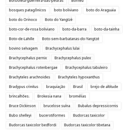
Borboleta-guerreira-das-pedras
Bornéu
bosques patagônicos
boto boliviano
boto do Araguaia
boto do Orinoco
Boto do Yangtzé
boto-cor-de-rosa boliviano
boto-da-barra
boto-da-tainha
Boto-de-Lahille
Boto-sem-barbatanas-do-Yangtzé
bovino selvagem
Brachycephalus lulai
Brachycephalus pernix
Brachycephalus pulex
Brachycephalus rotenbergae
Brachycephalus tabuleiro
Brachyteles arachnoides
Brachyteles hypoxanthus
Bradypus crinitus
braquiação
Brasil
brejo de altitude
brincalhões.
Brokesia nana
bromélias
Bruce Dickinson
brucelose suína
Bubalus depressicornis
Bubo shelleyi
bucerotiformes
Budorcas taxicolor
Budorcas taxicolor bedfordi
Budorcas taxicolor tibetana