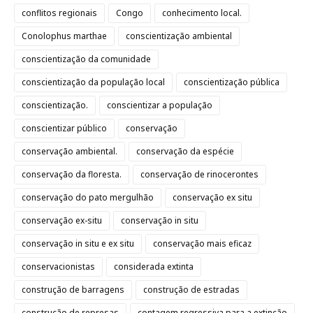
conflitos regionais
Congo
conhecimento local.
Conolophus marthae
conscientização ambiental
conscientização da comunidade
conscientização da população local
conscientização pública
conscientização.
conscientizar a população
conscientizar público
conservação
conservação ambiental.
conservação da espécie
conservação da floresta.
conservação de rinocerontes
conservação do pato mergulhão
conservação ex situ
conservação ex-situ
conservação in situ
conservação in situ e ex situ
conservação mais eficaz
conservacionistas
considerada extinta
construção de barragens
construção de estradas
construção de represas
contagem regressiva para a extinção