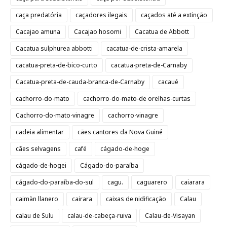
caça predatória
caçadores ilegais
caçados até a extinção
Cacajao amuna
Cacajao hosomi
Cacatua de Abbott
Cacatua sulphurea abbotti
cacatua-de-crista-amarela
cacatua-preta-de-bico-curto
cacatua-preta-de-Carnaby
Cacatua-preta-de-cauda-branca-de-Carnaby
cacaué
cachorro-do-mato
cachorro-do-mato-de orelhas-curtas
Cachorro-do-mato-vinagre
cachorro-vinagre
cadeia alimentar
cães cantores da Nova Guiné
cães selvagens
café
cágado-de-hoge
cágado-de-hogei
Cágado-do-paraíba
cágado-do-paraíba-do-sul
cagu.
caguarero
caiarara
caimàn llanero
cairara
caixas de nidificação
Calau
calau de Sulu
calau-de-cabeça-ruiva
Calau-de-Visayan