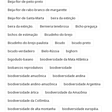
Beija-flor-de-peito-preto
Beija-flor-de-rabo-branco-de-margarette
Beija-flor-de-Santa-Marta
beira da extinção
beira da extinção.
Bernieria tenebrosa
Bicho-preguiça
bichos de estimação
Bicudinho-do-brejo
Bicudinho-do-brejo-paulista
Bicudo
bicudo-preto
bicudo-verdadeiro
Bielo-Rússia
bighorn
bigodudo-baiano
biiodiversidade da Mata Atlântica
biobancos reprodutivos
biodiversidade
biodiversidade amazônica
biodiversidade andina
biodiversidade andino-amazônica
biodiversidade Argentina
biodiversidade ártica
biodiversidade da Amazônia
biodiversidade da Colômbia.
biodiversidade de alta montanha
biodiversidade européia.