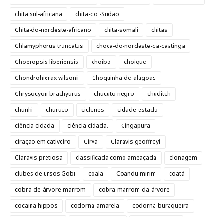
chita sul-africana
chita-do -Sudão
Chita-do-nordeste-africano
chita-somali
chitas
Chlamyphorus truncatus
choca-do-nordeste-da-caatinga
Choeropsis liberiensis
choibo
choique
Chondrohierax wilsonii
Choquinha-de-alagoas
Chrysocyon brachyurus
chucuto negro
chuditch
chunhi
churuco
ciclones
cidade-estado
ciência cidadã
ciência cidadã.
Cingapura
ciração em cativeiro
Cirva
Claravis geoffroyi
Claravis pretiosa
classificada como ameaçada
clonagem
clubes de ursos Gobi
coala
Coandu-mirim
coatá
cobra-de-árvore-marrom
cobra-marrom-da-árvore
cocaina hippos
codorna-amarela
codorna-buraqueira