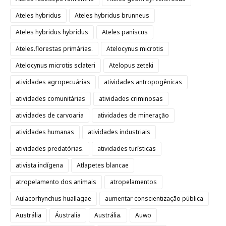
Ateles hybridus
Ateles hybridus brunneus
Ateles hybridus hybridus
Ateles paniscus
Ateles.florestas primárias.
Atelocynus microtis
Atelocynus microtis sclateri
Atelopus zeteki
atividades agropecuárias
atividades antropogênicas
atividades comunitárias
atividades criminosas
atividades de carvoaria
atividades de mineração
atividades humanas
atividades industriais
atividades predatórias.
atividades turísticas
ativista indígena
Atlapetes blancae
atropelamento dos animais
atropelamentos
Aulacorhynchus huallagae
aumentar conscientização pública
Austrália
Áustralia
Austrália.
Auwo