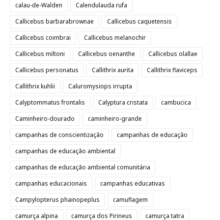
calau-de-Walden
Calendulauda rufa
Callicebus barbarabrownae
Callicebus caquetensis
Callicebus coimbrai
Callicebus melanochir
Callicebus miltoni
Callicebus oenanthe
Callicebus olallae
Callicebus personatus
Callithrix aurita
Callithrix flaviceps
Callithrix kuhlii
Caluromysiops irrupta
Calyptommatus frontalis
Calyptura cristata
cambucica
Caminheiro-dourado
caminheiro-grande
campanhas de conscientização
campanhas de educação
campanhas de educação ambiental
campanhas de educação ambiental comunitária
campanhas educacionais
campanhas educativas
Campylopterus phainopeplus
camuflagem
camurça alpina
camurça dos Pirineus
camurça tatra