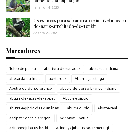
aumenta sua população
Janeiro 14, 2023
Os esforços para salvar o raro e incrível macaco-
de-nariz-arrebitado-de-Tonkin
Agosto 29, 2023
Marcadores
´loleo de palma
abertura de estradas
abetarda indiana
abetarda-da-Índia
abetardas
Aburria jacutinga
Abutre-de-dorso-branco
abutre-de-dorso-branco-indiano
abutre-de-faces-de-lappet
Abutre-egípcio
abutre-egípcio-das-Canárias
abutre-núbio
Abutre-real
Accipiter gentils arrigoni
Acinonyx jubatus
Acinonyx jubatus hecki
Acinonyx jubatus soemmeringii