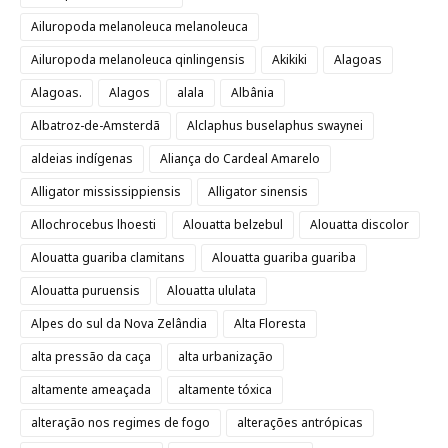
Ailuropoda melanoleuca melanoleuca
Ailuropoda melanoleuca qinlingensis
Akikiki
Alagoas
Alagoas.
Alagos
alala
Albânia
Albatroz-de-Amsterdã
Alclaphus buselaphus swaynei
aldeias indígenas
Aliança do Cardeal Amarelo
Alligator mississippiensis
Alligator sinensis
Allochrocebus lhoesti
Alouatta belzebul
Alouatta discolor
Alouatta guariba clamitans
Alouatta guariba guariba
Alouatta puruensis
Alouatta ululata
Alpes do sul da Nova Zelândia
Alta Floresta
alta pressão da caça
alta urbanização
altamente ameaçada
altamente tóxica
alteração nos regimes de fogo
alterações antrópicas