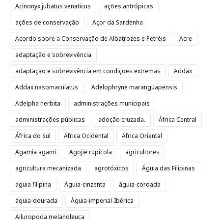
Acinonyx jubatus venaticus
ações antrópicas
ações de conservação
Açor da Sardenha
Acordo sobre a Conservação de Albatrozes e Petréis
Acre
adaptação e sobrevivência
adaptação e sobrevivência em condições extremas
Addax
Addax nasomaculatus
Adelophryne maranguapensis
Adelpha herbita
administrações municipais
administrações públicas
adoção cruzada.
África Central
África do Sul
África Ocidental
África Oriental
Agamia agami
Agojie rupicola
agricultores
agricultura mecanizada
agrotóxicos
Águia das Filipinas
águia filipina
Águia-cinzenta
águia-coroada
águia-dourada
Águia-imperial-Ibérica
Ailuropoda melanoleuca