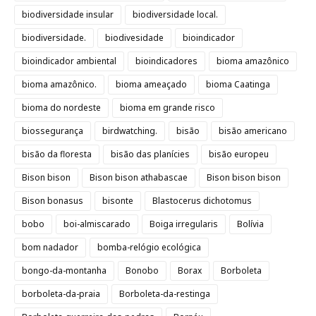
biodiversidade insular
biodiversidade local.
biodiversidade.
biodivesidade
bioindicador
bioindicador ambiental
bioindicadores
bioma amazônico
bioma amazônico.
bioma ameaçado
bioma Caatinga
bioma do nordeste
bioma em grande risco
biossegurança
birdwatching.
bisão
bisão americano
bisão da floresta
bisão das planícies
bisão europeu
Bison bison
Bison bison athabascae
Bison bison bison
Bison bonasus
bisonte
Blastocerus dichotomus
bobo
boi-almiscarado
Boiga irregularis
Bolívia
bom nadador
bomba-relógio ecológica
bongo-da-montanha
Bonobo
Borax
Borboleta
borboleta-da-praia
Borboleta-da-restinga