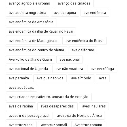
avanço agrícola e urbano
avanço das cidades
ave aqu´tica migratória
ave de rapina
ave endêmica
ave endêmica da Amazônia
ave endêmica da ilha de Kaua'i no Havaí
ave endêmica de Madagascar
ave endêmica do Brasil
ave endêmica do centro do Vietnã
ave galiforme
Ave ko'ko da Ilha de Guam
ave nacional
ave nacional de Uganda
ave não voadora
ave necrófaga
ave pernalta
Ave que não voa
ave símbolo
aves
aves aquáticas.
aves criadas em cativeiro. ameaçada de extinção
aves de rapina
aves desaparecidas.
aves insulares
avestru-de-pescoço-azul
avestruz do Norte da África
avestruz Masai
avestruz somali
Avestruz-comum