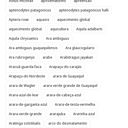
Aotus miconax
aposematismo
apreensão
aptenodytes patagonicus
aptenodytes patagonicus halli
Apterix rowi
aquasis
aquecimento global
aquecimento global.
aquicultura
Aquila adalberti
Aquila chrysaetos
Ara ambiguus
Ara ambiguus guayaquilensis
Ara glaucogularis
Ara rubrogenys
arabe
Arabitragus jayakari
Aracuã-guarda-faca
Arapaçu-do-carajás
Arapaçu-do-Nordeste
arara de Guayaquil
arara de Wagler
arara verde grande de Guayaquil
Arara-azul-de-lear
arara-de-cabeça-azul
arara-de-garganta-azul
Arara-de-testa-vermelha
Arara-verde-grande
ararajuba
Ararinha-azul
Aratinga solstitialis
arco do desmatamento