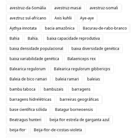
avestruz-da-Somália
avestruz-masai
avestruz-somali
aveztruz sul-africano
Axis kuhlii
Aye-aye
Aythya innotata
bacia amazônica
Bacurau-de-rabo-branco
Bahia
Bahia.
baixa capacidade reprodutiva
baixa densidade populacional
baixa diversidade genética
baixa variabilidade genética
Balaeniceps rex
Balearica regulorum
Balearica regulorum gibbericps
Baleia de bico ramari
baleia ramari
baleias
bambu taboca
bambuzais
barragens
barragens hidrelétricas
barreiras geográficas
base científica sólida
Batagur borneoensis
Beatragus hunteri
beija flor estrela de garganta azul
beija-flor
Beija-flor-de-costas-violeta