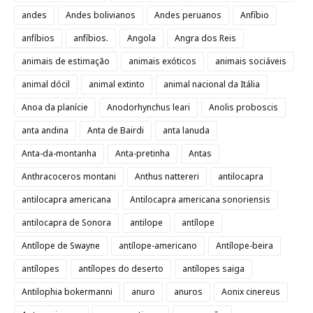
andes
Andes bolivianos
Andes peruanos
Anfíbio
anfíbios
anfíbios.
Angola
Angra dos Reis
animais de estimação
animais exóticos
animais sociáveis
animal dócil
animal extinto
animal nacional da Itália
Anoa da planície
Anodorhynchus leari
Anolis proboscis
anta andina
Anta de Bairdi
anta lanuda
Anta-da-montanha
Anta-pretinha
Antas
Anthracoceros montani
Anthus nattereri
antilocapra
antilocapra americana
Antilocapra americana sonoriensis
antilocapra de Sonora
antilope
antílope
Antílope de Swayne
antílope-americano
Antílope-beira
antílopes
antílopes do deserto
antílopes saiga
Antilophia bokermanni
anuro
anuros
Aonix cinereus