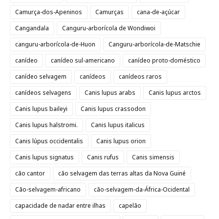
Camurça-dos-Apeninos
Camurças
cana-de-açúcar
Cangandala
Canguru-arborícola de Wondiwoi
canguru-arborícola-de-Huon
Canguru-arborícola-de-Matschie
canídeo
canídeo sul-americano
canídeo proto-doméstico
canídeo selvagem
canídeos
canídeos raros
canídeos selvagens
Canis lupus arabs
Canis lupus arctos
Canis lupus baileyi
Canis lupus crassodon
Canis lupus halstromi.
Canis lupus italicus
Canis lúpus occidentalis
Canis lupus orion
Canis lupus signatus
Canis rufus
Canis simensis
cão cantor
cão selvagem das terras altas da Nova Guiné
Cão-selvagem-africano
cão-selvagem-da-África-Ocidental
capacidade de nadar entre ilhas
capelão