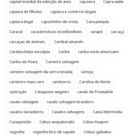
capital mundial da extinção de aves
capoeira
Capra walie
captura de filhotes
captura e comércio ilegais
captura ilegal
capuchinho-de-crista
Cara-pintada
Caracal
características inconfundíveis
carapé
carcaça
carcaças de animais.
Cardeal-amarelo
Carettochelys insculpta
Caribe
caribu norte-americano
Caribu-de-Peary
Carneiro selvagem
carneiro-selvagem-da-serra-nevada
carniça
carnívoro mais raro
carnívoros
Carolina do Norte
castração
Catagonus wagneri
cavalo de Przewalski
cavalo selvagem
cavalo selvagem brasileiro
cavalos lavradeiros
Cavalos selvagens
Cavia Intermedia
Cazaquistão
Cebus aequatorialis
Cebus Kaapori
cegonha
cegonha bico de sapato
Celeus galeatus