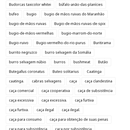
Budorcas taxicolor whitei
búfalo-anão-das-planícies
bufeo
bugio
bugio de mãos ruivas do Maranhão
bugio-de-mãos-ruivas
Bugio-de-mãos-ruivas-de-spix
bugio-de-mãos-vermelhas
bugio-marrom-do-norte
Bugio-ruivo
Bugio-vermelho-do-rio-purus
Buritirama
burrito negruzco
burro selvagem da Somália
burro selvagem núbio
burros
bushmeat
Butão
Butegallus coronatus
Buteo solitarius
Caatinga
caatinga.
cabras selvagens
caça
caça clandestina
caça comercial
caça cooperativa
caça de subsistência
caça excessiva
caça excessiva.
caça furtiva
caça furtiva.
caça ilegal
caça ilegal.
caça para consumo
caça para obtenção de suas penas
caça para subsistência
caça por subsistência