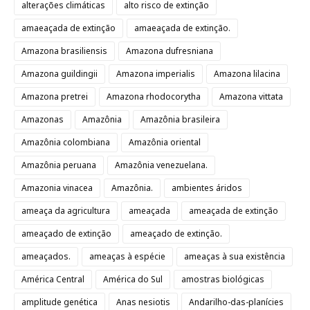
alterações climáticas
alto risco de extinção
amaeaçada de extinção
amaeaçada de extinção.
Amazona brasiliensis
Amazona dufresniana
Amazona guildingii
Amazona imperialis
Amazona lilacina
Amazona pretrei
Amazona rhodocorytha
Amazona vittata
Amazonas
Amazônia
Amazônia brasileira
Amazônia colombiana
Amazônia oriental
Amazônia peruana
Amazônia venezuelana.
Amazonia vinacea
Amazônia.
ambientes áridos
ameaça da agricultura
ameaçada
ameaçada de extinção
ameaçado de extinção
ameaçado de extinção.
ameaçados.
ameaças à espécie
ameaças à sua existência
América Central
América do Sul
amostras biológicas
amplitude genética
Anas nesiotis
Andarilho-das-planícies