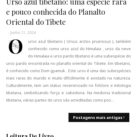
Urso azul tibetano: uma espécie rara
e pouco conhecida do Planalto
Oriental do Tibete
-
Junho 11, 2024
O
urso azul tibetano ( Ursus arctos pruinosus ), também
conhecido como urso azul do Himalaia , urso da neve
do Himalaia e urso pardo tibetano é uma subespécie do
urso pardo encontrada no planalto oriental do Tibete. Em tibetano,
é conhecido como Dom gyamuk . Este urso é uma das subespécies
mais raras do mundo e muito dificilmente é avistado na natureza.
Culturalmente, tem um status reverenciado no folclore e mitologia
tibetana, simbolizando força e sabedoria. Na medicina tradicional
tibetana, várias partes do urso são acreditadas como pos…
Postagens mais antigas
Leitura De Livro