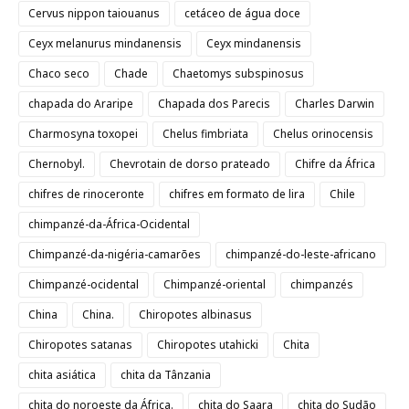
Cervus nippon taiouanus
cetáceo de água doce
Ceyx melanurus mindanensis
Ceyx mindanensis
Chaco seco
Chade
Chaetomys subspinosus
chapada do Araripe
Chapada dos Parecis
Charles Darwin
Charmosyna toxopei
Chelus fimbriata
Chelus orinocensis
Chernobyl.
Chevrotain de dorso prateado
Chifre da África
chifres de rinoceronte
chifres em formato de lira
Chile
chimpanzé-da-África-Ocidental
Chimpanzé-da-nigéria-camarões
chimpanzé-do-leste-africano
Chimpanzé-ocidental
Chimpanzé-oriental
chimpanzés
China
China.
Chiropotes albinasus
Chiropotes satanas
Chiropotes utahicki
Chita
chita asiática
chita da Tânzania
chita do noroeste da África.
chita do Saara
chita do Sudão