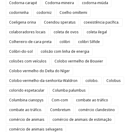
Codorna-carapé
Codorna-mineira
codorna-miúda
codorninha
codorniz
Coelho omiltemi
Coeligena orina
Coendou speratus
coexistência pacífica.
colaboradores locais
coleta de ovos
coleta ilegal
Colhereiro-de-cara-preta
colibri
colibri Silfide
Colibri-do-sol
colisão com linha de energia
colisões com veículos
Colobo vermelho de Bouvier
Colobo vermelho do Delta do Níger
Colobo-vermelho-da-senhorita-Waldron
colobo.
Colobus
colorido espetacular
Columba palumbus
Columbina cianopys
Com-com
combate ao tráfico
combate ao tráfico.
Combretum
comércio clandestino
comércio de animais
comércio de animais de estimação
comércio de animais selvagens