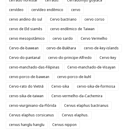
cerrado florestal
cerrado.
Cerradomys goytaca
cervídeo
cervídeo endêmico
cervo
cervo andino do sul
Cervo bactriano
cervo corso
cervo de Eld siamês
cervo endêmico de Taiwan
cervo mesopotâmico
cervo sardo
Cervo Vermelho
Cervo-de-bawean
cervo-de-Bukhara
cervo-de-key-islands
Cervo-do-pantanal
cervo-do-principe-Alfredo
Cervo-key
cervo-manchado-das-Filipinas
Cervo-manchado-de-Visayan
cervo-porco-de-bawean
cervo-porco-de-kuhl
Cervo-rato do Vietnã
Cervo-sika
cervo-sika-de-formosa
cervo-sika-de-taiwan
Cervo-vermelho-da-Cachemira
cervo-viurginiano-da-Flórida
Cervus elaphus bactrianus
Cervus elaphus corsicanus
Cervus elaphus.
cervus hanglu hanglu
Cervus nippon