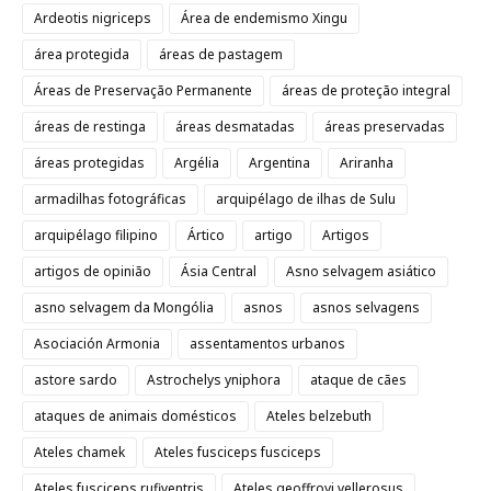
Ardeotis nigriceps
Área de endemismo Xingu
área protegida
áreas de pastagem
Áreas de Preservação Permanente
áreas de proteção integral
áreas de restinga
áreas desmatadas
áreas preservadas
áreas protegidas
Argélia
Argentina
Ariranha
armadilhas fotográficas
arquipélago de ilhas de Sulu
arquipélago filipino
Ártico
artigo
Artigos
artigos de opinião
Ásia Central
Asno selvagem asiático
asno selvagem da Mongólia
asnos
asnos selvagens
Asociación Armonia
assentamentos urbanos
astore sardo
Astrochelys yniphora
ataque de cães
ataques de animais domésticos
Ateles belzebuth
Ateles chamek
Ateles fusciceps fusciceps
Ateles fusciceps rufiventris
Ateles geoffroyi vellerosus