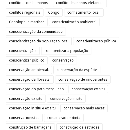
conflitos com humanos
conflitos humanos-elefantes
conflitos regionais
Congo
conhecimento local.
Conolophus marthae
conscientização ambiental
conscientização da comunidade
conscientização da população local
conscientização pública
conscientização.
conscientizar a população
conscientizar público
conservação
conservação ambiental.
conservação da espécie
conservação da floresta.
conservação de rinocerontes
conservação do pato mergulhão
conservação ex situ
conservação ex-situ
conservação in situ
conservação in situ e ex situ
conservação mais eficaz
conservacionistas
considerada extinta
construção de barragens
construção de estradas