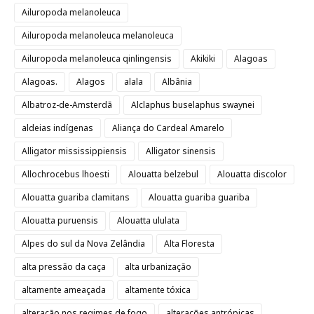
Ailuropoda melanoleuca
Ailuropoda melanoleuca melanoleuca
Ailuropoda melanoleuca qinlingensis
Akikiki
Alagoas
Alagoas.
Alagos
alala
Albânia
Albatroz-de-Amsterdã
Alclaphus buselaphus swaynei
aldeias indígenas
Aliança do Cardeal Amarelo
Alligator mississippiensis
Alligator sinensis
Allochrocebus lhoesti
Alouatta belzebul
Alouatta discolor
Alouatta guariba clamitans
Alouatta guariba guariba
Alouatta puruensis
Alouatta ululata
Alpes do sul da Nova Zelândia
Alta Floresta
alta pressão da caça
alta urbanização
altamente ameaçada
altamente tóxica
alteração nos regimes de fogo
alterações antrópicas