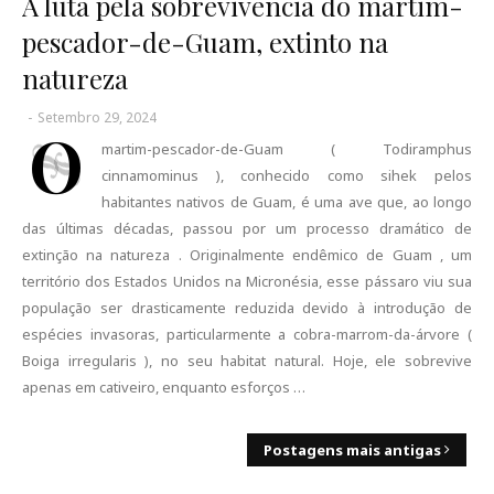
A luta pela sobrevivência do martim-
pescador-de-Guam, extinto na
natureza
-
Setembro 29, 2024
O
martim-pescador-de-Guam ( Todiramphus
cinnamominus ), conhecido como sihek pelos
habitantes nativos de Guam, é uma ave que, ao longo
das últimas décadas, passou por um processo dramático de
extinção na natureza . Originalmente endêmico de Guam , um
território dos Estados Unidos na Micronésia, esse pássaro viu sua
população ser drasticamente reduzida devido à introdução de
espécies invasoras, particularmente a cobra-marrom-da-árvore (
Boiga irregularis ), no seu habitat natural. Hoje, ele sobrevive
apenas em cativeiro, enquanto esforços …
Postagens mais antigas