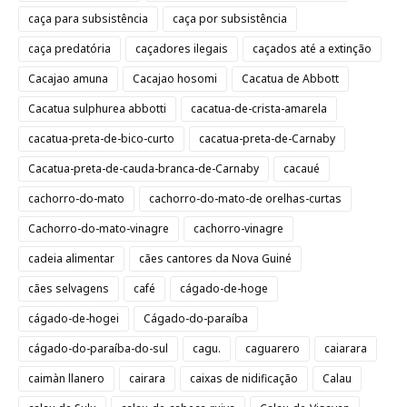
caça para subsistência
caça por subsistência
caça predatória
caçadores ilegais
caçados até a extinção
Cacajao amuna
Cacajao hosomi
Cacatua de Abbott
Cacatua sulphurea abbotti
cacatua-de-crista-amarela
cacatua-preta-de-bico-curto
cacatua-preta-de-Carnaby
Cacatua-preta-de-cauda-branca-de-Carnaby
cacaué
cachorro-do-mato
cachorro-do-mato-de orelhas-curtas
Cachorro-do-mato-vinagre
cachorro-vinagre
cadeia alimentar
cães cantores da Nova Guiné
cães selvagens
café
cágado-de-hoge
cágado-de-hogei
Cágado-do-paraíba
cágado-do-paraíba-do-sul
cagu.
caguarero
caiarara
caimàn llanero
cairara
caixas de nidificação
Calau