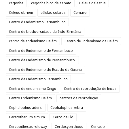
cegonha
cegonha bico de sapato
Celeus galeatus
Celeus obrieni
células solares
Cemave
Centro d Endemismo Pernambuco
Centro de biodiversidade da Indo-Birmânia
centro de endemismo Belém
Centro de Endemismo de Belém
Centro de Endemismo de Pernambuco
Centro de Endemismo de Pernanmbuco.
Centro de Endemismo do Escudo da Guiana
Centro de Endemismo Pernambuco
Centro de endemismo Xingu
Centro de reprodução de linces
Centro Endemismo Belém
centros de reprodução
Cephalophus adersi
Cephalophus zebra
Ceratotherium simum
Cerco de Eld
Cercopithecus roloway
Cerdocyon thous
Cerrado