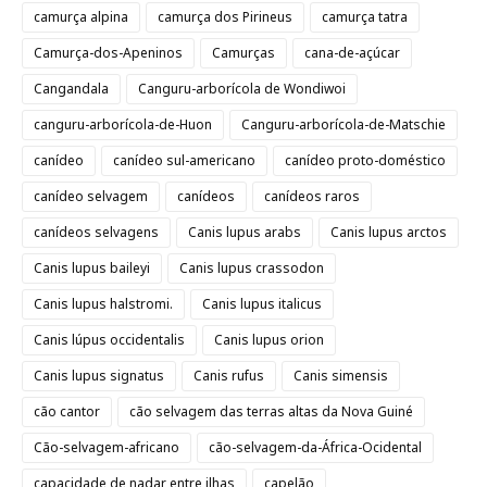
camurça alpina
camurça dos Pirineus
camurça tatra
Camurça-dos-Apeninos
Camurças
cana-de-açúcar
Cangandala
Canguru-arborícola de Wondiwoi
canguru-arborícola-de-Huon
Canguru-arborícola-de-Matschie
canídeo
canídeo sul-americano
canídeo proto-doméstico
canídeo selvagem
canídeos
canídeos raros
canídeos selvagens
Canis lupus arabs
Canis lupus arctos
Canis lupus baileyi
Canis lupus crassodon
Canis lupus halstromi.
Canis lupus italicus
Canis lúpus occidentalis
Canis lupus orion
Canis lupus signatus
Canis rufus
Canis simensis
cão cantor
cão selvagem das terras altas da Nova Guiné
Cão-selvagem-africano
cão-selvagem-da-África-Ocidental
capacidade de nadar entre ilhas
capelão