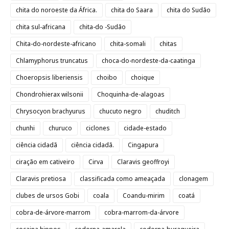
chita do noroeste da África.
chita do Saara
chita do Sudão
chita sul-africana
chita-do -Sudão
Chita-do-nordeste-africano
chita-somali
chitas
Chlamyphorus truncatus
choca-do-nordeste-da-caatinga
Choeropsis liberiensis
choibo
choique
Chondrohierax wilsonii
Choquinha-de-alagoas
Chrysocyon brachyurus
chucuto negro
chuditch
chunhi
churuco
ciclones
cidade-estado
ciência cidadã
ciência cidadã.
Cingapura
ciração em cativeiro
Cirva
Claravis geoffroyi
Claravis pretiosa
classificada como ameaçada
clonagem
clubes de ursos Gobi
coala
Coandu-mirim
coatá
cobra-de-árvore-marrom
cobra-marrom-da-árvore