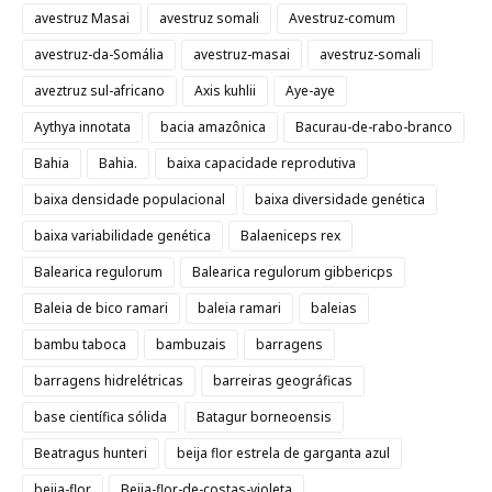
avestruz Masai
avestruz somali
Avestruz-comum
avestruz-da-Somália
avestruz-masai
avestruz-somali
aveztruz sul-africano
Axis kuhlii
Aye-aye
Aythya innotata
bacia amazônica
Bacurau-de-rabo-branco
Bahia
Bahia.
baixa capacidade reprodutiva
baixa densidade populacional
baixa diversidade genética
baixa variabilidade genética
Balaeniceps rex
Balearica regulorum
Balearica regulorum gibbericps
Baleia de bico ramari
baleia ramari
baleias
bambu taboca
bambuzais
barragens
barragens hidrelétricas
barreiras geográficas
base científica sólida
Batagur borneoensis
Beatragus hunteri
beija flor estrela de garganta azul
beija-flor
Beija-flor-de-costas-violeta