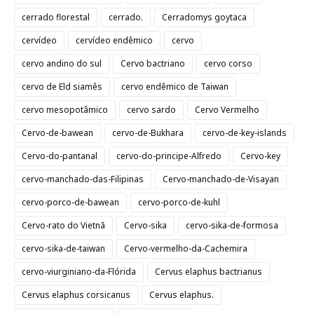
cerrado florestal
cerrado.
Cerradomys goytaca
cervídeo
cervídeo endêmico
cervo
cervo andino do sul
Cervo bactriano
cervo corso
cervo de Eld siamês
cervo endêmico de Taiwan
cervo mesopotâmico
cervo sardo
Cervo Vermelho
Cervo-de-bawean
cervo-de-Bukhara
cervo-de-key-islands
Cervo-do-pantanal
cervo-do-principe-Alfredo
Cervo-key
cervo-manchado-das-Filipinas
Cervo-manchado-de-Visayan
cervo-porco-de-bawean
cervo-porco-de-kuhl
Cervo-rato do Vietnã
Cervo-sika
cervo-sika-de-formosa
cervo-sika-de-taiwan
Cervo-vermelho-da-Cachemira
cervo-viurginiano-da-Flórida
Cervus elaphus bactrianus
Cervus elaphus corsicanus
Cervus elaphus.