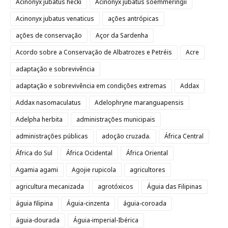
Acinonyx jubatus hecki
Acinonyx jubatus soemmeringii
Acinonyx jubatus venaticus
ações antrópicas
ações de conservação
Açor da Sardenha
Acordo sobre a Conservação de Albatrozes e Petréis
Acre
adaptação e sobrevivência
adaptação e sobrevivência em condições extremas
Addax
Addax nasomaculatus
Adelophryne maranguapensis
Adelpha herbita
administrações municipais
administrações públicas
adoção cruzada.
África Central
África do Sul
África Ocidental
África Oriental
Agamia agami
Agojie rupicola
agricultores
agricultura mecanizada
agrotóxicos
Águia das Filipinas
águia filipina
Águia-cinzenta
águia-coroada
águia-dourada
Águia-imperial-Ibérica