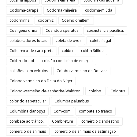
cocaina hippos
codorna-amarela
codorna-buraqueira
Codorna-carapé
Codorna-mineira
codorna-miúda
codorninha
codorniz
Coelho omiltemi
Coeligena orina
Coendou speratus
coexistência pacífica.
colaboradores locais
coleta de ovos
coleta ilegal
Colhereiro-de-cara-preta
colibri
colibri Silfide
Colibri-do-sol
colisão com linha de energia
colisões com veículos
Colobo vermelho de Bouvier
Colobo vermelho do Delta do Níger
Colobo-vermelho-da-senhorita-Waldron
colobo.
Colobus
colorido espetacular
Columba palumbus
Columbina cianopys
Com-com
combate ao tráfico
combate ao tráfico.
Combretum
comércio clandestino
comércio de animais
comércio de animais de estimação