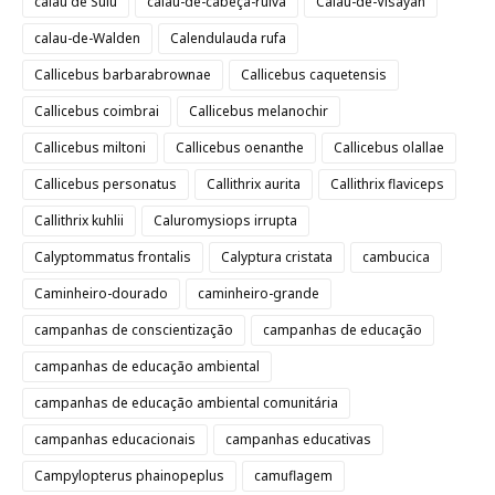
calau de Sulu
calau-de-cabeça-ruiva
Calau-de-Visayan
calau-de-Walden
Calendulauda rufa
Callicebus barbarabrownae
Callicebus caquetensis
Callicebus coimbrai
Callicebus melanochir
Callicebus miltoni
Callicebus oenanthe
Callicebus olallae
Callicebus personatus
Callithrix aurita
Callithrix flaviceps
Callithrix kuhlii
Caluromysiops irrupta
Calyptommatus frontalis
Calyptura cristata
cambucica
Caminheiro-dourado
caminheiro-grande
campanhas de conscientização
campanhas de educação
campanhas de educação ambiental
campanhas de educação ambiental comunitária
campanhas educacionais
campanhas educativas
Campylopterus phainopeplus
camuflagem