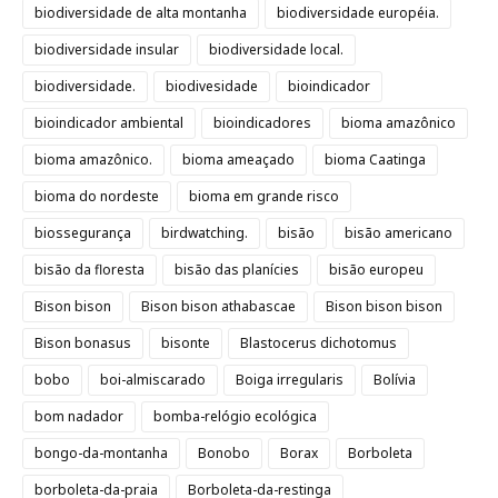
biodiversidade de alta montanha
biodiversidade européia.
biodiversidade insular
biodiversidade local.
biodiversidade.
biodivesidade
bioindicador
bioindicador ambiental
bioindicadores
bioma amazônico
bioma amazônico.
bioma ameaçado
bioma Caatinga
bioma do nordeste
bioma em grande risco
biossegurança
birdwatching.
bisão
bisão americano
bisão da floresta
bisão das planícies
bisão europeu
Bison bison
Bison bison athabascae
Bison bison bison
Bison bonasus
bisonte
Blastocerus dichotomus
bobo
boi-almiscarado
Boiga irregularis
Bolívia
bom nadador
bomba-relógio ecológica
bongo-da-montanha
Bonobo
Borax
Borboleta
borboleta-da-praia
Borboleta-da-restinga