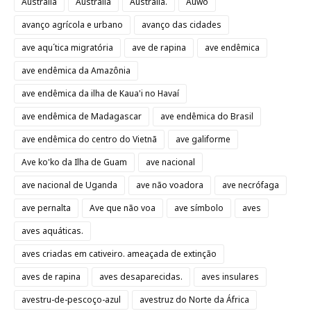
Austrália
Áustralia
Austrália.
Auwo
avanço agrícola e urbano
avanço das cidades
ave aqu´tica migratória
ave de rapina
ave endêmica
ave endêmica da Amazônia
ave endêmica da ilha de Kaua'i no Havaí
ave endêmica de Madagascar
ave endêmica do Brasil
ave endêmica do centro do Vietnã
ave galiforme
Ave ko'ko da Ilha de Guam
ave nacional
ave nacional de Uganda
ave não voadora
ave necrófaga
ave pernalta
Ave que não voa
ave símbolo
aves
aves aquáticas.
aves criadas em cativeiro. ameaçada de extinção
aves de rapina
aves desaparecidas.
aves insulares
avestru-de-pescoço-azul
avestruz do Norte da África