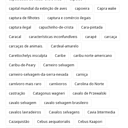
capital mundial da extinção de aves
capoeira
Capra walie
captura de filhotes
captura e comércio ilegais
captura ilegal
capuchinho-de-crista
Cara-pintada
Caracal
características inconfundíveis
carapé
carcaça
carcaças de animais.
Cardeal-amarelo
Carettochelys insculpta
Caribe
caribu norte-americano
Caribu-de-Peary
Carneiro selvagem
carneiro-selvagem-da-serra-nevada
carniça
carnívoro mais raro
carnívoros
Carolina do Norte
castração
Catagonus wagneri
cavalo de Przewalski
cavalo selvagem
cavalo selvagem brasileiro
cavalos lavradeiros
Cavalos selvagens
Cavia Intermedia
Cazaquistão
Cebus aequatorialis
Cebus Kaapori