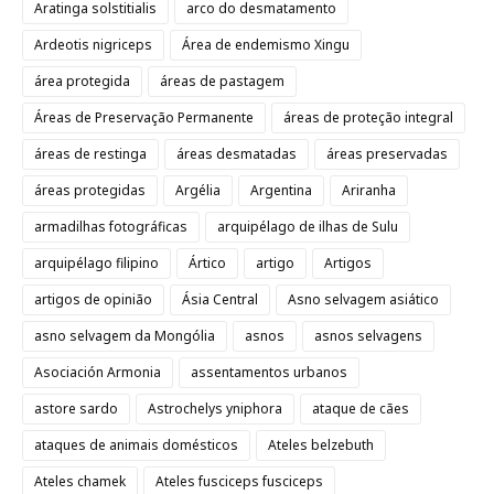
Aratinga solstitialis
arco do desmatamento
Ardeotis nigriceps
Área de endemismo Xingu
área protegida
áreas de pastagem
Áreas de Preservação Permanente
áreas de proteção integral
áreas de restinga
áreas desmatadas
áreas preservadas
áreas protegidas
Argélia
Argentina
Ariranha
armadilhas fotográficas
arquipélago de ilhas de Sulu
arquipélago filipino
Ártico
artigo
Artigos
artigos de opinião
Ásia Central
Asno selvagem asiático
asno selvagem da Mongólia
asnos
asnos selvagens
Asociación Armonia
assentamentos urbanos
astore sardo
Astrochelys yniphora
ataque de cães
ataques de animais domésticos
Ateles belzebuth
Ateles chamek
Ateles fusciceps fusciceps