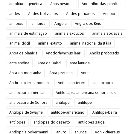
amplitude genética
Anas nesiotis
Andarilho-das-planícies
andes
Andes bolivianos
Andes peruanos
Anfíbio
anfíbios
anfíbios.
Angola
Angra dos Reis
animais de estimação
animais exóticos
animais sociáveis
animal dócil
animal extinto
animal nacional da Itália
Anoa da planície
Anodorhynchus leari
Anolis proboscis
anta andina
Anta de Bairdi
anta lanuda
Anta-da-montanha
Anta-pretinha
Antas
Anthracoceros montani
Anthus nattereri
antilocapra
antilocapra americana
Antilocapra americana sonoriensis
antilocapra de Sonora
antilope
antílope
Antílope de Swayne
antílope-americano
Antílope-beira
antílopes
antílopes do deserto
antílopes saiga
Antilophia bokermanni
anuro
anuros
Aonix cinereus