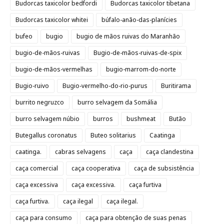
Budorcas taxicolor bedfordi
Budorcas taxicolor tibetana
Budorcas taxicolor whitei
búfalo-anão-das-planícies
bufeo
bugio
bugio de mãos ruivas do Maranhão
bugio-de-mãos-ruivas
Bugio-de-mãos-ruivas-de-spix
bugio-de-mãos-vermelhas
bugio-marrom-do-norte
Bugio-ruivo
Bugio-vermelho-do-rio-purus
Buritirama
burrito negruzco
burro selvagem da Somália
burro selvagem núbio
burros
bushmeat
Butão
Butegallus coronatus
Buteo solitarius
Caatinga
caatinga.
cabras selvagens
caça
caça clandestina
caça comercial
caça cooperativa
caça de subsistência
caça excessiva
caça excessiva.
caça furtiva
caça furtiva.
caça ilegal
caça ilegal.
caça para consumo
caça para obtenção de suas penas