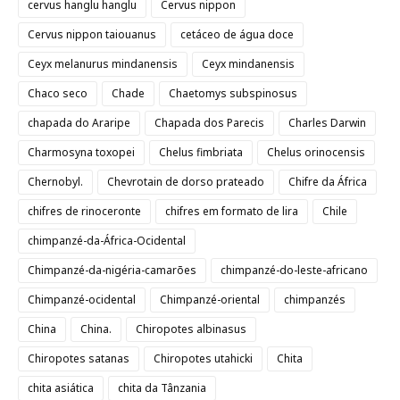
cervus hanglu hanglu
Cervus nippon
Cervus nippon taiouanus
cetáceo de água doce
Ceyx melanurus mindanensis
Ceyx mindanensis
Chaco seco
Chade
Chaetomys subspinosus
chapada do Araripe
Chapada dos Parecis
Charles Darwin
Charmosyna toxopei
Chelus fimbriata
Chelus orinocensis
Chernobyl.
Chevrotain de dorso prateado
Chifre da África
chifres de rinoceronte
chifres em formato de lira
Chile
chimpanzé-da-África-Ocidental
Chimpanzé-da-nigéria-camarões
chimpanzé-do-leste-africano
Chimpanzé-ocidental
Chimpanzé-oriental
chimpanzés
China
China.
Chiropotes albinasus
Chiropotes satanas
Chiropotes utahicki
Chita
chita asiática
chita da Tânzania