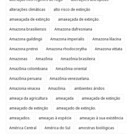
alterações climáticas
alto risco de extinção
amaeaçada de extinção
amaeaçada de extinção.
Amazona brasiliensis
Amazona dufresniana
Amazona guildingii
Amazona imperialis
Amazona lilacina
Amazona pretrei
Amazona rhodocorytha
Amazona vittata
Amazonas
Amazônia
Amazônia brasileira
Amazônia colombiana
Amazônia oriental
Amazônia peruana
Amazônia venezuelana.
Amazonia vinacea
Amazônia.
ambientes áridos
ameaça da agricultura
ameaçada
ameaçada de extinção
ameaçado de extinção
ameaçado de extinção.
ameaçados.
ameaças à espécie
ameaças à sua existência
América Central
América do Sul
amostras biológicas