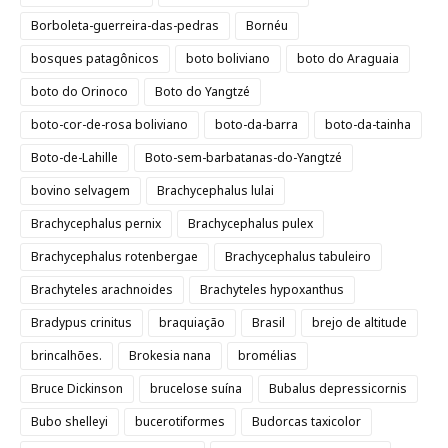
Borboleta-guerreira-das-pedras
Bornéu
bosques patagônicos
boto boliviano
boto do Araguaia
boto do Orinoco
Boto do Yangtzé
boto-cor-de-rosa boliviano
boto-da-barra
boto-da-tainha
Boto-de-Lahille
Boto-sem-barbatanas-do-Yangtzé
bovino selvagem
Brachycephalus lulai
Brachycephalus pernix
Brachycephalus pulex
Brachycephalus rotenbergae
Brachycephalus tabuleiro
Brachyteles arachnoides
Brachyteles hypoxanthus
Bradypus crinitus
braquiação
Brasil
brejo de altitude
brincalhões.
Brokesia nana
bromélias
Bruce Dickinson
brucelose suína
Bubalus depressicornis
Bubo shelleyi
bucerotiformes
Budorcas taxicolor