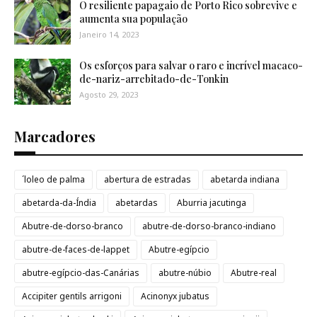
O resiliente papagaio de Porto Rico sobrevive e
aumenta sua população
Janeiro 14, 2023
Os esforços para salvar o raro e incrível macaco-
de-nariz-arrebitado-de-Tonkin
Agosto 29, 2023
Marcadores
´loleo de palma
abertura de estradas
abetarda indiana
abetarda-da-Índia
abetardas
Aburria jacutinga
Abutre-de-dorso-branco
abutre-de-dorso-branco-indiano
abutre-de-faces-de-lappet
Abutre-egípcio
abutre-egípcio-das-Canárias
abutre-núbio
Abutre-real
Accipiter gentils arrigoni
Acinonyx jubatus