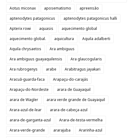
Aotus miconax
aposematismo
apreensão
aptenodytes patagonicus
aptenodytes patagonicus halli
Apterix rowi
aquasis
aquecimento global
aquecimento global.
aquicultura
Aquila adalberti
Aquila chrysaetos
Ara ambiguus
Ara ambiguus guayaquilensis
Ara glaucogularis
Ara rubrogenys
arabe
Arabitragus jayakari
Aracuã-guarda-faca
Arapaçu-do-carajás
Arapaçu-do-Nordeste
arara de Guayaquil
arara de Wagler
arara verde grande de Guayaquil
Arara-azul-de-lear
arara-de-cabeça-azul
arara-de-garganta-azul
Arara-de-testa-vermelha
Arara-verde-grande
ararajuba
Ararinha-azul