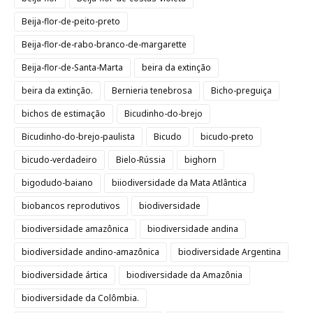
Beija-flor-de-peito-preto
Beija-flor-de-rabo-branco-de-margarette
Beija-flor-de-Santa-Marta
beira da extinção
beira da extinção.
Bernieria tenebrosa
Bicho-preguiça
bichos de estimação
Bicudinho-do-brejo
Bicudinho-do-brejo-paulista
Bicudo
bicudo-preto
bicudo-verdadeiro
Bielo-Rússia
bighorn
bigodudo-baiano
biiodiversidade da Mata Atlântica
biobancos reprodutivos
biodiversidade
biodiversidade amazônica
biodiversidade andina
biodiversidade andino-amazônica
biodiversidade Argentina
biodiversidade ártica
biodiversidade da Amazônia
biodiversidade da Colômbia.