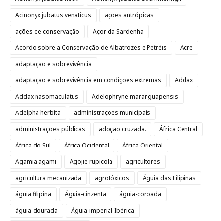
Acinonyx jubatus venaticus
ações antrópicas
ações de conservação
Açor da Sardenha
Acordo sobre a Conservação de Albatrozes e Petréis
Acre
adaptação e sobrevivência
adaptação e sobrevivência em condições extremas
Addax
Addax nasomaculatus
Adelophryne maranguapensis
Adelpha herbita
administrações municipais
administrações públicas
adoção cruzada.
África Central
África do Sul
África Ocidental
África Oriental
Agamia agami
Agojie rupicola
agricultores
agricultura mecanizada
agrotóxicos
Águia das Filipinas
águia filipina
Águia-cinzenta
águia-coroada
águia-dourada
Águia-imperial-Ibérica