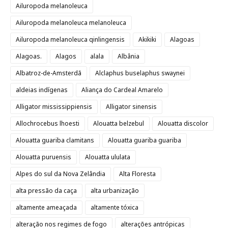
Ailuropoda melanoleuca
Ailuropoda melanoleuca melanoleuca
Ailuropoda melanoleuca qinlingensis
Akikiki
Alagoas
Alagoas.
Alagos
alala
Albânia
Albatroz-de-Amsterdã
Alclaphus buselaphus swaynei
aldeias indígenas
Aliança do Cardeal Amarelo
Alligator mississippiensis
Alligator sinensis
Allochrocebus lhoesti
Alouatta belzebul
Alouatta discolor
Alouatta guariba clamitans
Alouatta guariba guariba
Alouatta puruensis
Alouatta ululata
Alpes do sul da Nova Zelândia
Alta Floresta
alta pressão da caça
alta urbanização
altamente ameaçada
altamente tóxica
alteração nos regimes de fogo
alterações antrópicas