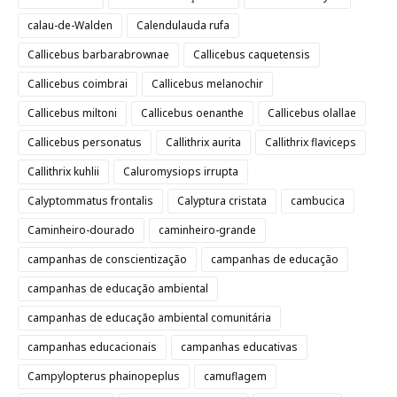
calau-de-Walden
Calendulauda rufa
Callicebus barbarabrownae
Callicebus caquetensis
Callicebus coimbrai
Callicebus melanochir
Callicebus miltoni
Callicebus oenanthe
Callicebus olallae
Callicebus personatus
Callithrix aurita
Callithrix flaviceps
Callithrix kuhlii
Caluromysiops irrupta
Calyptommatus frontalis
Calyptura cristata
cambucica
Caminheiro-dourado
caminheiro-grande
campanhas de conscientização
campanhas de educação
campanhas de educação ambiental
campanhas de educação ambiental comunitária
campanhas educacionais
campanhas educativas
Campylopterus phainopeplus
camuflagem