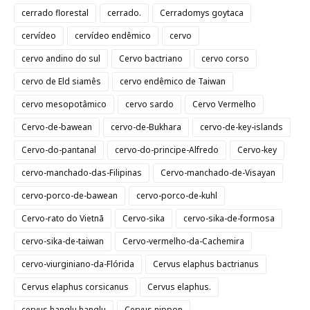
cerrado florestal
cerrado.
Cerradomys goytaca
cervídeo
cervídeo endêmico
cervo
cervo andino do sul
Cervo bactriano
cervo corso
cervo de Eld siamês
cervo endêmico de Taiwan
cervo mesopotâmico
cervo sardo
Cervo Vermelho
Cervo-de-bawean
cervo-de-Bukhara
cervo-de-key-islands
Cervo-do-pantanal
cervo-do-principe-Alfredo
Cervo-key
cervo-manchado-das-Filipinas
Cervo-manchado-de-Visayan
cervo-porco-de-bawean
cervo-porco-de-kuhl
Cervo-rato do Vietnã
Cervo-sika
cervo-sika-de-formosa
cervo-sika-de-taiwan
Cervo-vermelho-da-Cachemira
cervo-viurginiano-da-Flórida
Cervus elaphus bactrianus
Cervus elaphus corsicanus
Cervus elaphus.
cervus hanglu hanglu
Cervus nippon