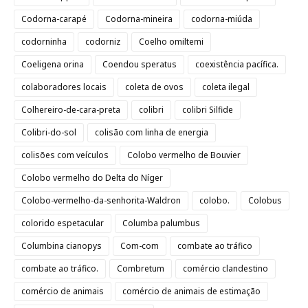
Codorna-carapé
Codorna-mineira
codorna-miúda
codorninha
codorniz
Coelho omiltemi
Coeligena orina
Coendou speratus
coexistência pacífica.
colaboradores locais
coleta de ovos
coleta ilegal
Colhereiro-de-cara-preta
colibri
colibri Silfide
Colibri-do-sol
colisão com linha de energia
colisões com veículos
Colobo vermelho de Bouvier
Colobo vermelho do Delta do Níger
Colobo-vermelho-da-senhorita-Waldron
colobo.
Colobus
colorido espetacular
Columba palumbus
Columbina cianopys
Com-com
combate ao tráfico
combate ao tráfico.
Combretum
comércio clandestino
comércio de animais
comércio de animais de estimação