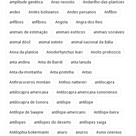
amplitude genética
Anas nesiotis
Andarilho-das-planícies
andes
Andes bolivianos
Andes peruanos
Anfíbio
anfíbios
anfíbios.
Angola
Angra dos Reis
animais de estimação
animais exóticos
animais sociáveis
animal dócil
animal extinto
animal nacional da Itália
Anoa da planície
Anodorhynchus leari
Anolis proboscis
anta andina
Anta de Bairdi
anta lanuda
Anta-da-montanha
Anta-pretinha
Antas
Anthracoceros montani
Anthus nattereri
antilocapra
antilocapra americana
Antilocapra americana sonoriensis
antilocapra de Sonora
antilope
antílope
Antílope de Swayne
antílope-americano
Antílope-beira
antílopes
antílopes do deserto
antílopes saiga
Antilophia bokermanni
anuro
anuros
Aonix cinereus