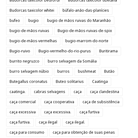
Budorcas taxicolor bedfordi
Budorcas taxicolor tibetana
Budorcas taxicolor whitei
búfalo-anão-das-planícies
bufeo
bugio
bugio de mãos ruivas do Maranhão
bugio-de-mãos-ruivas
Bugio-de-mãos-ruivas-de-spix
bugio-de-mãos-vermelhas
bugio-marrom-do-norte
Bugio-ruivo
Bugio-vermelho-do-rio-purus
Buritirama
burrito negruzco
burro selvagem da Somália
burro selvagem núbio
burros
bushmeat
Butão
Butegallus coronatus
Buteo solitarius
Caatinga
caatinga.
cabras selvagens
caça
caça clandestina
caça comercial
caça cooperativa
caça de subsistência
caça excessiva
caça excessiva.
caça furtiva
caça furtiva.
caça ilegal
caça ilegal.
caça para consumo
caça para obtenção de suas penas