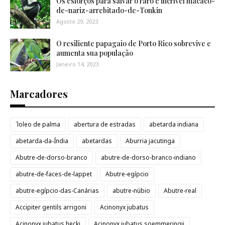
Os esforços para salvar o raro e incrível macaco-
de-nariz-arrebitado-de-Tonkin
Agosto 29, 2023
O resiliente papagaio de Porto Rico sobrevive e
aumenta sua população
Janeiro 14, 2023
Marcadores
´loleo de palma
abertura de estradas
abetarda indiana
abetarda-da-Índia
abetardas
Aburria jacutinga
Abutre-de-dorso-branco
abutre-de-dorso-branco-indiano
abutre-de-faces-de-lappet
Abutre-egípcio
abutre-egípcio-das-Canárias
abutre-núbio
Abutre-real
Accipiter gentils arrigoni
Acinonyx jubatus
Acinonyx jubatus hecki
Acinonyx jubatus soemmeringii