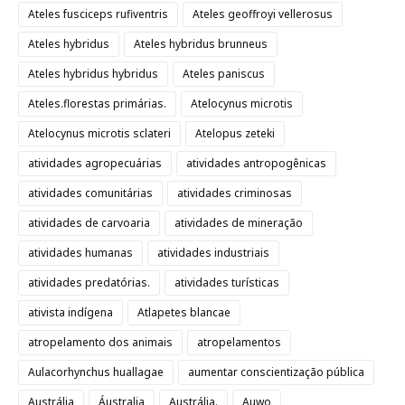
Ateles fusciceps rufiventris
Ateles geoffroyi vellerosus
Ateles hybridus
Ateles hybridus brunneus
Ateles hybridus hybridus
Ateles paniscus
Ateles.florestas primárias.
Atelocynus microtis
Atelocynus microtis sclateri
Atelopus zeteki
atividades agropecuárias
atividades antropogênicas
atividades comunitárias
atividades criminosas
atividades de carvoaria
atividades de mineração
atividades humanas
atividades industriais
atividades predatórias.
atividades turísticas
ativista indígena
Atlapetes blancae
atropelamento dos animais
atropelamentos
Aulacorhynchus huallagae
aumentar conscientização pública
Austrália
Áustralia
Austrália.
Auwo