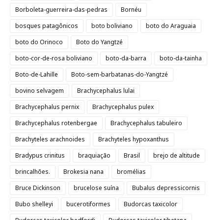
Borboleta-guerreira-das-pedras
Bornéu
bosques patagônicos
boto boliviano
boto do Araguaia
boto do Orinoco
Boto do Yangtzé
boto-cor-de-rosa boliviano
boto-da-barra
boto-da-tainha
Boto-de-Lahille
Boto-sem-barbatanas-do-Yangtzé
bovino selvagem
Brachycephalus lulai
Brachycephalus pernix
Brachycephalus pulex
Brachycephalus rotenbergae
Brachycephalus tabuleiro
Brachyteles arachnoides
Brachyteles hypoxanthus
Bradypus crinitus
braquiação
Brasil
brejo de altitude
brincalhões.
Brokesia nana
bromélias
Bruce Dickinson
brucelose suína
Bubalus depressicornis
Bubo shelleyi
bucerotiformes
Budorcas taxicolor