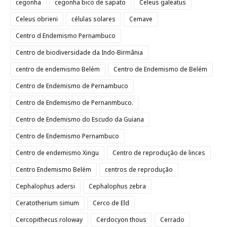
cegonha
cegonha bico de sapato
Celeus galeatus
Celeus obrieni
células solares
Cemave
Centro d Endemismo Pernambuco
Centro de biodiversidade da Indo-Birmânia
centro de endemismo Belém
Centro de Endemismo de Belém
Centro de Endemismo de Pernambuco
Centro de Endemismo de Pernanmbuco.
Centro de Endemismo do Escudo da Guiana
Centro de Endemismo Pernambuco
Centro de endemismo Xingu
Centro de reprodução de linces
Centro Endemismo Belém
centros de reprodução
Cephalophus adersi
Cephalophus zebra
Ceratotherium simum
Cerco de Eld
Cercopithecus roloway
Cerdocyon thous
Cerrado