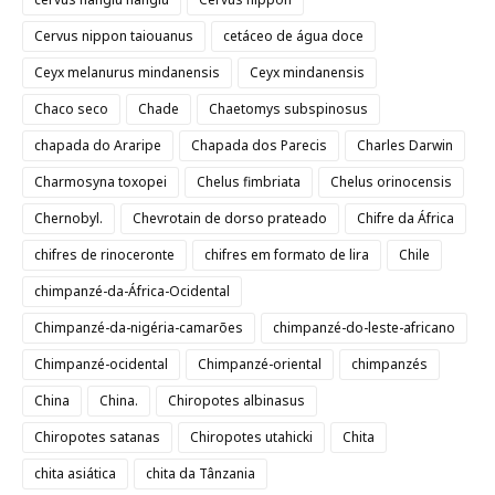
Cervus nippon taiouanus
cetáceo de água doce
Ceyx melanurus mindanensis
Ceyx mindanensis
Chaco seco
Chade
Chaetomys subspinosus
chapada do Araripe
Chapada dos Parecis
Charles Darwin
Charmosyna toxopei
Chelus fimbriata
Chelus orinocensis
Chernobyl.
Chevrotain de dorso prateado
Chifre da África
chifres de rinoceronte
chifres em formato de lira
Chile
chimpanzé-da-África-Ocidental
Chimpanzé-da-nigéria-camarões
chimpanzé-do-leste-africano
Chimpanzé-ocidental
Chimpanzé-oriental
chimpanzés
China
China.
Chiropotes albinasus
Chiropotes satanas
Chiropotes utahicki
Chita
chita asiática
chita da Tânzania