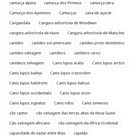
camurça alpina
camurça dos Pirineus
camurça tatra
Camurça-dos-Apeninos
Camurças
cana-de-açúcar
Cangandala
Canguru-arborícola de Wondiwoi
canguru-arborícola-de-Huon
Canguru-arborícola-de-Matschie
canídeo
canídeo sul-americano
canídeo proto-doméstico
canídeo selvagem
canídeos
canídeos raros
canídeos selvagens
Canis lupus arabs
Canis lupus arctos
Canis lupus baileyi
Canis lupus crassodon
Canis lupus halstromi.
Canis lupus italicus
Canis lúpus occidentalis
Canis lupus orion
Canis lupus signatus
Canis rufus
Canis simensis
cão cantor
cão selvagem das terras altas da Nova Guiné
Cão-selvagem-africano
cão-selvagem-da-África-Ocidental
capacidade de nadar entre ilhas
capelão