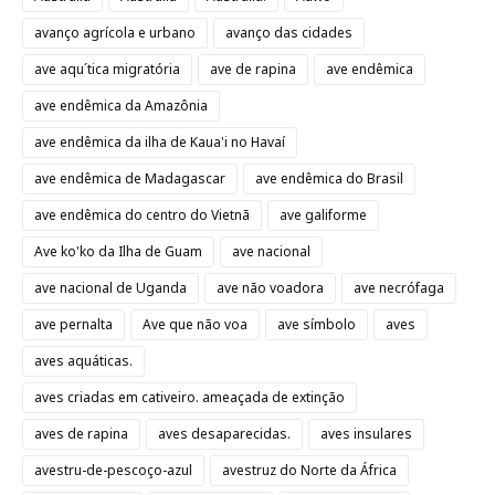
avanço agrícola e urbano
avanço das cidades
ave aqu´tica migratória
ave de rapina
ave endêmica
ave endêmica da Amazônia
ave endêmica da ilha de Kaua'i no Havaí
ave endêmica de Madagascar
ave endêmica do Brasil
ave endêmica do centro do Vietnã
ave galiforme
Ave ko'ko da Ilha de Guam
ave nacional
ave nacional de Uganda
ave não voadora
ave necrófaga
ave pernalta
Ave que não voa
ave símbolo
aves
aves aquáticas.
aves criadas em cativeiro. ameaçada de extinção
aves de rapina
aves desaparecidas.
aves insulares
avestru-de-pescoço-azul
avestruz do Norte da África