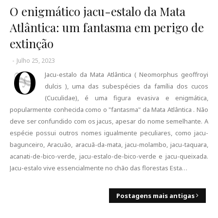
O enigmático jacu-estalo da Mata
Atlântica: um fantasma em perigo de
extinção
-
Julho 25, 2023
O
Jacu-estalo da Mata Atlântica ( Neomorphus geoffroyi
dulcis ), uma das subespécies da família dos cucos
(Cuculidae), é uma figura evasiva e enigmática,
popularmente conhecida como o "fantasma" da Mata Atlântica . Não
deve ser confundido com os jacus, apesar do nome semelhante. A
espécie possui outros nomes igualmente peculiares, como jacu-
bagunceiro, Aracuão, aracuã-da-mata, jacu-molambo, jacu-taquara,
acanati-de-bico-verde, jacu-estalo-de-bico-verde e jacu-queixada.
Jacu-estalo vive essencialmente no chão das florestas Esta…
Postagens mais antigas