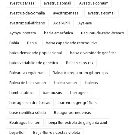
avestruz Masai
avestruz somali
Avestruz-comum
avestruz-da-Somália
avestruz-masai
avestruz-somali
aveztruz sul-africano
Axis kuhlii
Aye-aye
Aythya innotata
bacia amazônica
Bacurau-de-rabo-branco
Bahia
Bahia.
baixa capacidade reprodutiva
baixa densidade populacional
baixa diversidade genética
baixa variabilidade genética
Balaeniceps rex
Balearica regulorum
Balearica regulorum gibbericps
Baleia de bico ramari
baleia ramari
baleias
bambu taboca
bambuzais
barragens
barragens hidrelétricas
barreiras geográficas
base científica sólida
Batagur borneoensis
Beatragus hunteri
beija flor estrela de garganta azul
beija-flor
Beija-flor-de-costas-violeta