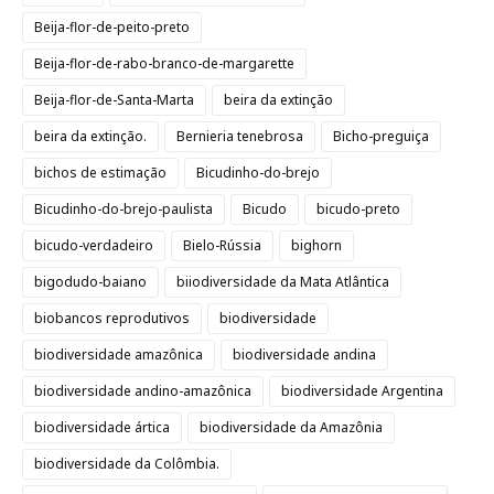
Beija-flor-de-peito-preto
Beija-flor-de-rabo-branco-de-margarette
Beija-flor-de-Santa-Marta
beira da extinção
beira da extinção.
Bernieria tenebrosa
Bicho-preguiça
bichos de estimação
Bicudinho-do-brejo
Bicudinho-do-brejo-paulista
Bicudo
bicudo-preto
bicudo-verdadeiro
Bielo-Rússia
bighorn
bigodudo-baiano
biiodiversidade da Mata Atlântica
biobancos reprodutivos
biodiversidade
biodiversidade amazônica
biodiversidade andina
biodiversidade andino-amazônica
biodiversidade Argentina
biodiversidade ártica
biodiversidade da Amazônia
biodiversidade da Colômbia.