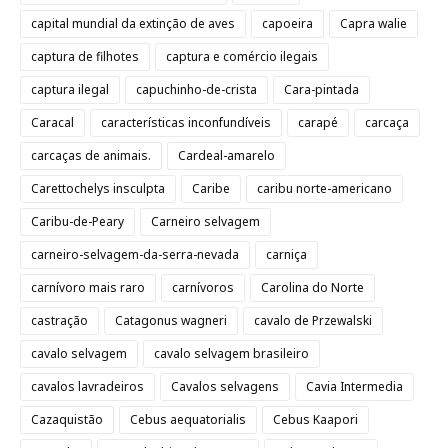
capital mundial da extinção de aves
capoeira
Capra walie
captura de filhotes
captura e comércio ilegais
captura ilegal
capuchinho-de-crista
Cara-pintada
Caracal
características inconfundíveis
carapé
carcaça
carcaças de animais.
Cardeal-amarelo
Carettochelys insculpta
Caribe
caribu norte-americano
Caribu-de-Peary
Carneiro selvagem
carneiro-selvagem-da-serra-nevada
carniça
carnívoro mais raro
carnívoros
Carolina do Norte
castração
Catagonus wagneri
cavalo de Przewalski
cavalo selvagem
cavalo selvagem brasileiro
cavalos lavradeiros
Cavalos selvagens
Cavia Intermedia
Cazaquistão
Cebus aequatorialis
Cebus Kaapori