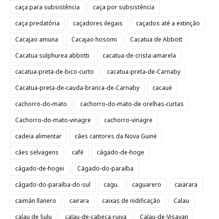
caça para subsistência
caça por subsistência
caça predatória
caçadores ilegais
caçados até a extinção
Cacajao amuna
Cacajao hosomi
Cacatua de Abbott
Cacatua sulphurea abbotti
cacatua-de-crista-amarela
cacatua-preta-de-bico-curto
cacatua-preta-de-Carnaby
Cacatua-preta-de-cauda-branca-de-Carnaby
cacaué
cachorro-do-mato
cachorro-do-mato-de orelhas-curtas
Cachorro-do-mato-vinagre
cachorro-vinagre
cadeia alimentar
cães cantores da Nova Guiné
cães selvagens
café
cágado-de-hoge
cágado-de-hogei
Cágado-do-paraíba
cágado-do-paraíba-do-sul
cagu.
caguarero
caiarara
caimàn llanero
cairara
caixas de nidificação
Calau
calau de Sulu
calau-de-cabeça-ruiva
Calau-de-Visayan