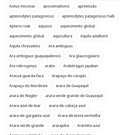
Aotus miconax
aposematismo
apreensão
aptenodytes patagonicus
aptenodytes patagonicus halli
Apterix rowi
aquasis
aquecimento global
aquecimento global.
aquicultura
Aquila adalberti
Aquila chrysaetos
Ara ambiguus
Ara ambiguus guayaquilensis
Ara glaucogularis
Ara rubrogenys
arabe
Arabitragus jayakari
Aracuã-guarda-faca
Arapaçu-do-carajás
Arapaçu-do-Nordeste
arara de Guayaquil
arara de Wagler
arara verde grande de Guayaquil
Arara-azul-de-lear
arara-de-cabeça-azul
arara-de-garganta-azul
Arara-de-testa-vermelha
Arara-verde-grande
ararajuba
Ararinha-azul