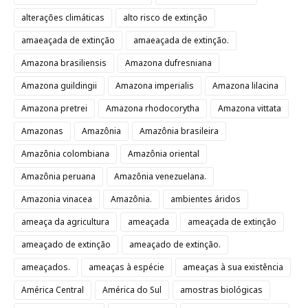
alterações climáticas
alto risco de extinção
amaeaçada de extinção
amaeaçada de extinção.
Amazona brasiliensis
Amazona dufresniana
Amazona guildingii
Amazona imperialis
Amazona lilacina
Amazona pretrei
Amazona rhodocorytha
Amazona vittata
Amazonas
Amazônia
Amazônia brasileira
Amazônia colombiana
Amazônia oriental
Amazônia peruana
Amazônia venezuelana.
Amazonia vinacea
Amazônia.
ambientes áridos
ameaça da agricultura
ameaçada
ameaçada de extinção
ameaçado de extinção
ameaçado de extinção.
ameaçados.
ameaças à espécie
ameaças à sua existência
América Central
América do Sul
amostras biológicas