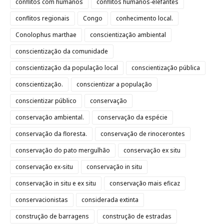
conflitos com humanos
conflitos humanos-elefantes
conflitos regionais
Congo
conhecimento local.
Conolophus marthae
conscientização ambiental
conscientização da comunidade
conscientização da população local
conscientização pública
conscientização.
conscientizar a população
conscientizar público
conservação
conservação ambiental.
conservação da espécie
conservação da floresta.
conservação de rinocerontes
conservação do pato mergulhão
conservação ex situ
conservação ex-situ
conservação in situ
conservação in situ e ex situ
conservação mais eficaz
conservacionistas
considerada extinta
construção de barragens
construção de estradas