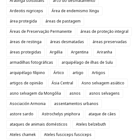
Aratinga solstitialis
arco do desmatamento
Ardeotis nigriceps
Área de endemismo Xingu
área protegida
áreas de pastagem
Áreas de Preservação Permanente
áreas de proteção integral
áreas de restinga
áreas desmatadas
áreas preservadas
áreas protegidas
Argélia
Argentina
Ariranha
armadilhas fotográficas
arquipélago de ilhas de Sulu
arquipélago filipino
Ártico
artigo
Artigos
artigos de opinião
Ásia Central
Asno selvagem asiático
asno selvagem da Mongólia
asnos
asnos selvagens
Asociación Armonia
assentamentos urbanos
astore sardo
Astrochelys yniphora
ataque de cães
ataques de animais domésticos
Ateles belzebuth
Ateles chamek
Ateles fusciceps fusciceps