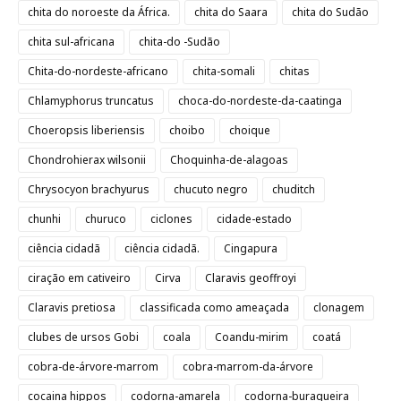
chita do noroeste da África.
chita do Saara
chita do Sudão
chita sul-africana
chita-do -Sudão
Chita-do-nordeste-africano
chita-somali
chitas
Chlamyphorus truncatus
choca-do-nordeste-da-caatinga
Choeropsis liberiensis
choibo
choique
Chondrohierax wilsonii
Choquinha-de-alagoas
Chrysocyon brachyurus
chucuto negro
chuditch
chunhi
churuco
ciclones
cidade-estado
ciência cidadã
ciência cidadã.
Cingapura
ciração em cativeiro
Cirva
Claravis geoffroyi
Claravis pretiosa
classificada como ameaçada
clonagem
clubes de ursos Gobi
coala
Coandu-mirim
coatá
cobra-de-árvore-marrom
cobra-marrom-da-árvore
cocaina hippos
codorna-amarela
codorna-buraqueira