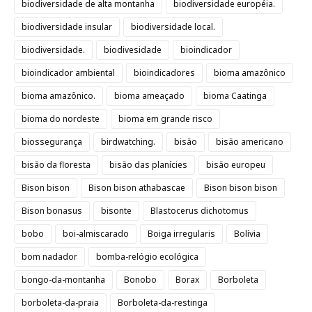
biodiversidade de alta montanha
biodiversidade européia.
biodiversidade insular
biodiversidade local.
biodiversidade.
biodivesidade
bioindicador
bioindicador ambiental
bioindicadores
bioma amazônico
bioma amazônico.
bioma ameaçado
bioma Caatinga
bioma do nordeste
bioma em grande risco
biossegurança
birdwatching.
bisão
bisão americano
bisão da floresta
bisão das planícies
bisão europeu
Bison bison
Bison bison athabascae
Bison bison bison
Bison bonasus
bisonte
Blastocerus dichotomus
bobo
boi-almiscarado
Boiga irregularis
Bolívia
bom nadador
bomba-relógio ecológica
bongo-da-montanha
Bonobo
Borax
Borboleta
borboleta-da-praia
Borboleta-da-restinga