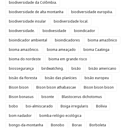
biodiversidade da Colômbia.
biodiversidade de alta montanha
biodiversidade européia.
biodiversidade insular
biodiversidade local.
biodiversidade.
biodivesidade
bioindicador
bioindicador ambiental
bioindicadores
bioma amazônico
bioma amazônico.
bioma ameaçado
bioma Caatinga
bioma do nordeste
bioma em grande risco
biossegurança
birdwatching.
bisão
bisão americano
bisão da floresta
bisão das planícies
bisão europeu
Bison bison
Bison bison athabascae
Bison bison bison
Bison bonasus
bisonte
Blastocerus dichotomus
bobo
boi-almiscarado
Boiga irregularis
Bolívia
bom nadador
bomba-relógio ecológica
bongo-da-montanha
Bonobo
Borax
Borboleta