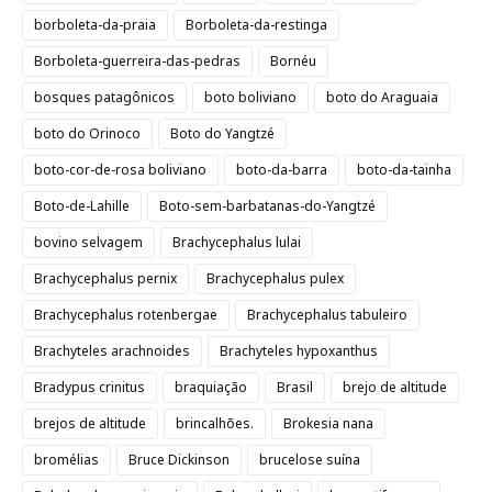
borboleta-da-praia
Borboleta-da-restinga
Borboleta-guerreira-das-pedras
Bornéu
bosques patagônicos
boto boliviano
boto do Araguaia
boto do Orinoco
Boto do Yangtzé
boto-cor-de-rosa boliviano
boto-da-barra
boto-da-tainha
Boto-de-Lahille
Boto-sem-barbatanas-do-Yangtzé
bovino selvagem
Brachycephalus lulai
Brachycephalus pernix
Brachycephalus pulex
Brachycephalus rotenbergae
Brachycephalus tabuleiro
Brachyteles arachnoides
Brachyteles hypoxanthus
Bradypus crinitus
braquiação
Brasil
brejo de altitude
brejos de altitude
brincalhões.
Brokesia nana
bromélias
Bruce Dickinson
brucelose suína