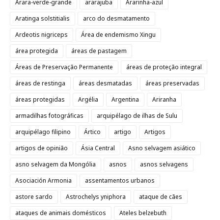
Arara-verde-grande
ararajuba
Ararinha-azul
Aratinga solstitialis
arco do desmatamento
Ardeotis nigriceps
Área de endemismo Xingu
área protegida
áreas de pastagem
Áreas de Preservação Permanente
áreas de proteção integral
áreas de restinga
áreas desmatadas
áreas preservadas
áreas protegidas
Argélia
Argentina
Ariranha
armadilhas fotográficas
arquipélago de ilhas de Sulu
arquipélago filipino
Ártico
artigo
Artigos
artigos de opinião
Ásia Central
Asno selvagem asiático
asno selvagem da Mongólia
asnos
asnos selvagens
Asociación Armonia
assentamentos urbanos
astore sardo
Astrochelys yniphora
ataque de cães
ataques de animais domésticos
Ateles belzebuth