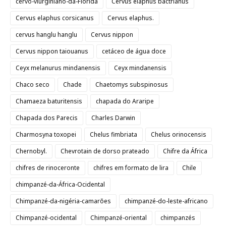
cervo-viurginiano-da-Flórida
Cervus elaphus bactrianus
Cervus elaphus corsicanus
Cervus elaphus.
cervus hanglu hanglu
Cervus nippon
Cervus nippon taiouanus
cetáceo de água doce
Ceyx melanurus mindanensis
Ceyx mindanensis
Chaco seco
Chade
Chaetomys subspinosus
Chamaeza baturitensis
chapada do Araripe
Chapada dos Parecis
Charles Darwin
Charmosyna toxopei
Chelus fimbriata
Chelus orinocensis
Chernobyl.
Chevrotain de dorso prateado
Chifre da África
chifres de rinoceronte
chifres em formato de lira
Chile
chimpanzé-da-África-Ocidental
Chimpanzé-da-nigéria-camarões
chimpanzé-do-leste-africano
Chimpanzé-ocidental
Chimpanzé-oriental
chimpanzés