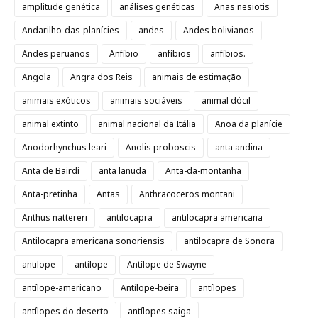
amplitude genética
análises genéticas
Anas nesiotis
Andarilho-das-planícies
andes
Andes bolivianos
Andes peruanos
Anfíbio
anfíbios
anfíbios.
Angola
Angra dos Reis
animais de estimação
animais exóticos
animais sociáveis
animal dócil
animal extinto
animal nacional da Itália
Anoa da planície
Anodorhynchus leari
Anolis proboscis
anta andina
Anta de Bairdi
anta lanuda
Anta-da-montanha
Anta-pretinha
Antas
Anthracoceros montani
Anthus nattereri
antilocapra
antilocapra americana
Antilocapra americana sonoriensis
antilocapra de Sonora
antilope
antílope
Antílope de Swayne
antílope-americano
Antílope-beira
antílopes
antílopes do deserto
antílopes saiga