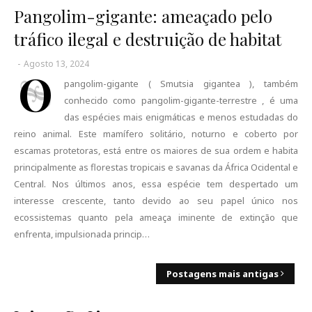
Pangolim-gigante: ameaçado pelo
tráfico ilegal e destruição de habitat
-
Agosto 13, 2024
O
pangolim-gigante ( Smutsia gigantea ), também
conhecido como pangolim-gigante-terrestre , é uma
das espécies mais enigmáticas e menos estudadas do
reino animal. Este mamífero solitário, noturno e coberto por
escamas protetoras, está entre os maiores de sua ordem e habita
principalmente as florestas tropicais e savanas da África Ocidental e
Central. Nos últimos anos, essa espécie tem despertado um
interesse crescente, tanto devido ao seu papel único nos
ecossistemas quanto pela ameaça iminente de extinção que
enfrenta, impulsionada princip…
Postagens mais antigas