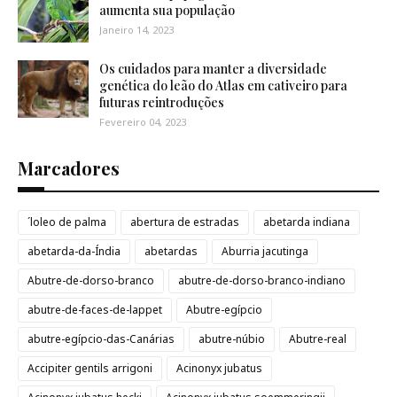
aumenta sua população
Janeiro 14, 2023
Os cuidados para manter a diversidade
genética do leão do Atlas em cativeiro para
futuras reintroduções
Fevereiro 04, 2023
Marcadores
´loleo de palma
abertura de estradas
abetarda indiana
abetarda-da-Índia
abetardas
Aburria jacutinga
Abutre-de-dorso-branco
abutre-de-dorso-branco-indiano
abutre-de-faces-de-lappet
Abutre-egípcio
abutre-egípcio-das-Canárias
abutre-núbio
Abutre-real
Accipiter gentils arrigoni
Acinonyx jubatus