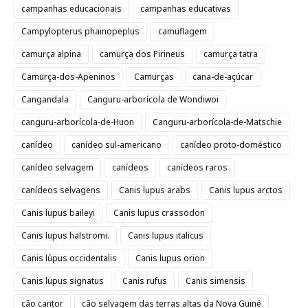
campanhas educacionais
campanhas educativas
Campylopterus phainopeplus
camuflagem
camurça alpina
camurça dos Pirineus
camurça tatra
Camurça-dos-Apeninos
Camurças
cana-de-açúcar
Cangandala
Canguru-arborícola de Wondiwoi
canguru-arborícola-de-Huon
Canguru-arborícola-de-Matschie
canídeo
canídeo sul-americano
canídeo proto-doméstico
canídeo selvagem
canídeos
canídeos raros
canídeos selvagens
Canis lupus arabs
Canis lupus arctos
Canis lupus baileyi
Canis lupus crassodon
Canis lupus halstromi.
Canis lupus italicus
Canis lúpus occidentalis
Canis lupus orion
Canis lupus signatus
Canis rufus
Canis simensis
cão cantor
cão selvagem das terras altas da Nova Guiné