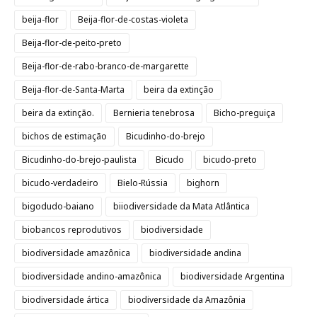
beija-flor
Beija-flor-de-costas-violeta
Beija-flor-de-peito-preto
Beija-flor-de-rabo-branco-de-margarette
Beija-flor-de-Santa-Marta
beira da extinção
beira da extinção.
Bernieria tenebrosa
Bicho-preguiça
bichos de estimação
Bicudinho-do-brejo
Bicudinho-do-brejo-paulista
Bicudo
bicudo-preto
bicudo-verdadeiro
Bielo-Rússia
bighorn
bigodudo-baiano
biiodiversidade da Mata Atlântica
biobancos reprodutivos
biodiversidade
biodiversidade amazônica
biodiversidade andina
biodiversidade andino-amazônica
biodiversidade Argentina
biodiversidade ártica
biodiversidade da Amazônia