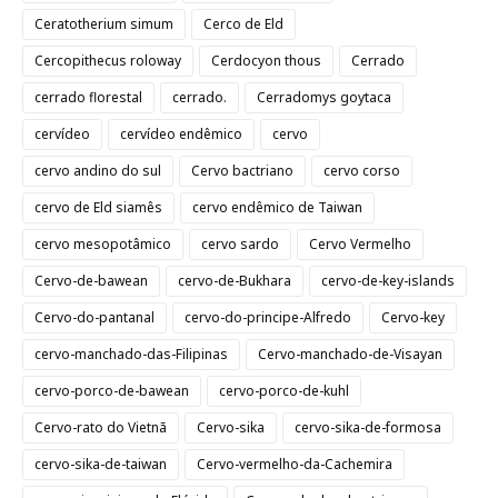
Ceratotherium simum
Cerco de Eld
Cercopithecus roloway
Cerdocyon thous
Cerrado
cerrado florestal
cerrado.
Cerradomys goytaca
cervídeo
cervídeo endêmico
cervo
cervo andino do sul
Cervo bactriano
cervo corso
cervo de Eld siamês
cervo endêmico de Taiwan
cervo mesopotâmico
cervo sardo
Cervo Vermelho
Cervo-de-bawean
cervo-de-Bukhara
cervo-de-key-islands
Cervo-do-pantanal
cervo-do-principe-Alfredo
Cervo-key
cervo-manchado-das-Filipinas
Cervo-manchado-de-Visayan
cervo-porco-de-bawean
cervo-porco-de-kuhl
Cervo-rato do Vietnã
Cervo-sika
cervo-sika-de-formosa
cervo-sika-de-taiwan
Cervo-vermelho-da-Cachemira