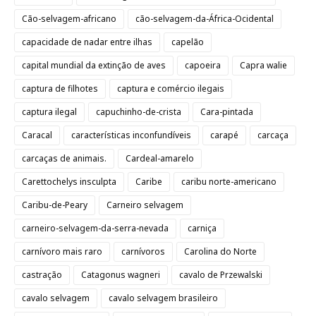
Cão-selvagem-africano
cão-selvagem-da-África-Ocidental
capacidade de nadar entre ilhas
capelão
capital mundial da extinção de aves
capoeira
Capra walie
captura de filhotes
captura e comércio ilegais
captura ilegal
capuchinho-de-crista
Cara-pintada
Caracal
características inconfundíveis
carapé
carcaça
carcaças de animais.
Cardeal-amarelo
Carettochelys insculpta
Caribe
caribu norte-americano
Caribu-de-Peary
Carneiro selvagem
carneiro-selvagem-da-serra-nevada
carniça
carnívoro mais raro
carnívoros
Carolina do Norte
castração
Catagonus wagneri
cavalo de Przewalski
cavalo selvagem
cavalo selvagem brasileiro