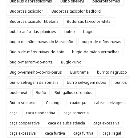
Bubalus depressicornis
Bubo shelleyi
bucerotiformes
Budorcas taxicolor
Budorcas taxicolor bedfordi
Budorcas taxicolor tibetana
Budorcas taxicolor whitei
búfalo-anão-das-planícies
bufeo
bugio
bugio de mãos ruivas do Maranhão
bugio-de-mãos-ruivas
Bugio-de-mãos-ruivas-de-spix
bugio-de-mãos-vermelhas
bugio-marrom-do-norte
Bugio-ruivo
Bugio-vermelho-do-rio-purus
Buritirama
burrito negruzco
burro selvagem da Somália
burro selvagem núbio
burros
bushmeat
Butão
Butegallus coronatus
Buteo solitarius
Caatinga
caatinga.
cabras selvagens
caça
caça clandestina
caça comercial
caça cooperativa
caça de subsistência
caça excessiva
caça excessiva.
caça furtiva
caça furtiva.
caça ilegal