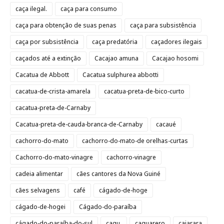
caça ilegal.
caça para consumo
caça para obtenção de suas penas
caça para subsistência
caça por subsistência
caça predatória
caçadores ilegais
caçados até a extinção
Cacajao amuna
Cacajao hosomi
Cacatua de Abbott
Cacatua sulphurea abbotti
cacatua-de-crista-amarela
cacatua-preta-de-bico-curto
cacatua-preta-de-Carnaby
Cacatua-preta-de-cauda-branca-de-Carnaby
cacaué
cachorro-do-mato
cachorro-do-mato-de orelhas-curtas
Cachorro-do-mato-vinagre
cachorro-vinagre
cadeia alimentar
cães cantores da Nova Guiné
cães selvagens
café
cágado-de-hoge
cágado-de-hogei
Cágado-do-paraíba
cágado-do-paraíba-do-sul
cagu.
caguarero
caiarara