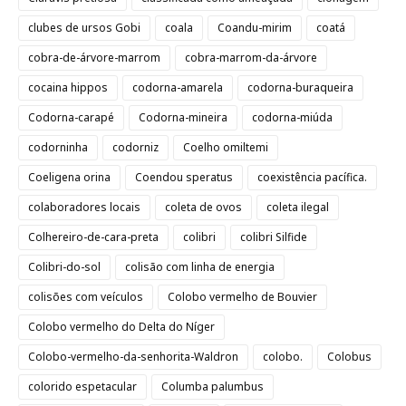
clubes de ursos Gobi
coala
Coandu-mirim
coatá
cobra-de-árvore-marrom
cobra-marrom-da-árvore
cocaina hippos
codorna-amarela
codorna-buraqueira
Codorna-carapé
Codorna-mineira
codorna-miúda
codorninha
codorniz
Coelho omiltemi
Coeligena orina
Coendou speratus
coexistência pacífica.
colaboradores locais
coleta de ovos
coleta ilegal
Colhereiro-de-cara-preta
colibri
colibri Silfide
Colibri-do-sol
colisão com linha de energia
colisões com veículos
Colobo vermelho de Bouvier
Colobo vermelho do Delta do Níger
Colobo-vermelho-da-senhorita-Waldron
colobo.
Colobus
colorido espetacular
Columba palumbus