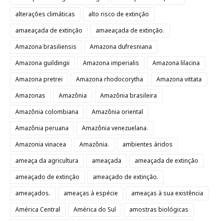
alterações climáticas
alto risco de extinção
amaeaçada de extinção
amaeaçada de extinção.
Amazona brasiliensis
Amazona dufresniana
Amazona guildingii
Amazona imperialis
Amazona lilacina
Amazona pretrei
Amazona rhodocorytha
Amazona vittata
Amazonas
Amazônia
Amazônia brasileira
Amazônia colombiana
Amazônia oriental
Amazônia peruana
Amazônia venezuelana.
Amazonia vinacea
Amazônia.
ambientes áridos
ameaça da agricultura
ameaçada
ameaçada de extinção
ameaçado de extinção
ameaçado de extinção.
ameaçados.
ameaças à espécie
ameaças à sua existência
América Central
América do Sul
amostras biológicas