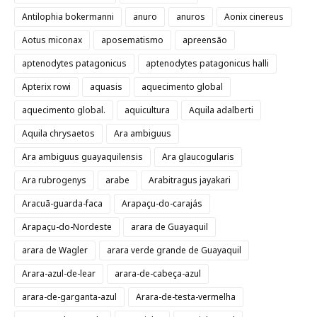
Antilophia bokermanni
anuro
anuros
Aonix cinereus
Aotus miconax
aposematismo
apreensão
aptenodytes patagonicus
aptenodytes patagonicus halli
Apterix rowi
aquasis
aquecimento global
aquecimento global.
aquicultura
Aquila adalberti
Aquila chrysaetos
Ara ambiguus
Ara ambiguus guayaquilensis
Ara glaucogularis
Ara rubrogenys
arabe
Arabitragus jayakari
Aracuã-guarda-faca
Arapaçu-do-carajás
Arapaçu-do-Nordeste
arara de Guayaquil
arara de Wagler
arara verde grande de Guayaquil
Arara-azul-de-lear
arara-de-cabeça-azul
arara-de-garganta-azul
Arara-de-testa-vermelha