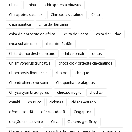
China
China.
Chiropotes albinasus
Chiropotes satanas
Chiropotes utahicki
Chita
chita asiática
chita da Tânzania
chita do noroeste da África.
chita do Saara
chita do Sudão
chita sul-africana
chita-do -Sudão
Chita-do-nordeste-africano
chita-somali
chitas
Chlamyphorus truncatus
choca-do-nordeste-da-caatinga
Choeropsis liberiensis
choibo
choique
Chondrohierax wilsonii
Choquinha-de-alagoas
Chrysocyon brachyurus
chucuto negro
chuditch
chunhi
churuco
ciclones
cidade-estado
ciência cidadã
ciência cidadã.
Cingapura
ciração em cativeiro
Cirva
Claravis geoffroyi
Claravis pretiosa
classificada como ameaçada
clonagem