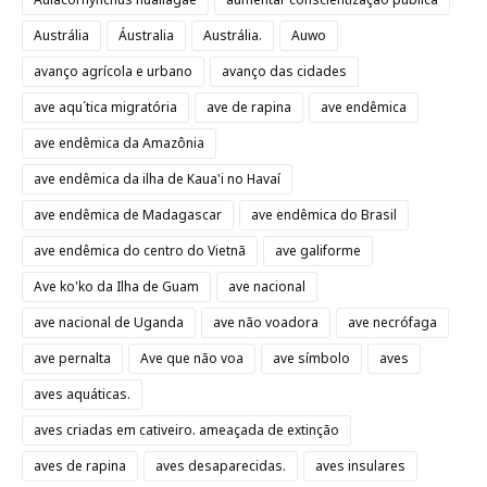
Austrália
Áustralia
Austrália.
Auwo
avanço agrícola e urbano
avanço das cidades
ave aqu´tica migratória
ave de rapina
ave endêmica
ave endêmica da Amazônia
ave endêmica da ilha de Kaua'i no Havaí
ave endêmica de Madagascar
ave endêmica do Brasil
ave endêmica do centro do Vietnã
ave galiforme
Ave ko'ko da Ilha de Guam
ave nacional
ave nacional de Uganda
ave não voadora
ave necrófaga
ave pernalta
Ave que não voa
ave símbolo
aves
aves aquáticas.
aves criadas em cativeiro. ameaçada de extinção
aves de rapina
aves desaparecidas.
aves insulares