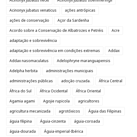
Acinonyx jubatus hecki
Acinonyx jubatus soemmeringii
Acinonyx jubatus venaticus
ações antrópicas
ações de conservação
Açor da Sardenha
Acordo sobre a Conservação de Albatrozes e Petréis
Acre
adaptação e sobrevivência
adaptação e sobrevivência em condições extremas
Addax
Addax nasomaculatus
Adelophryne maranguapensis
Adelpha herbita
administrações municipais
administrações públicas
adoção cruzada.
África Central
África do Sul
África Ocidental
África Oriental
Agamia agami
Agojie rupicola
agricultores
agricultura mecanizada
agrotóxicos
Águia das Filipinas
águia filipina
Águia-cinzenta
águia-coroada
águia-dourada
Águia-imperial-Ibérica