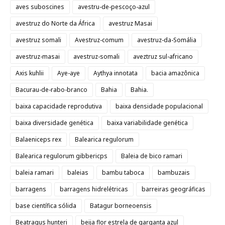
aves suboscines
avestru-de-pescoço-azul
avestruz do Norte da África
avestruz Masai
avestruz somali
Avestruz-comum
avestruz-da-Somália
avestruz-masai
avestruz-somali
aveztruz sul-africano
Axis kuhlii
Aye-aye
Aythya innotata
bacia amazônica
Bacurau-de-rabo-branco
Bahia
Bahia.
baixa capacidade reprodutiva
baixa densidade populacional
baixa diversidade genética
baixa variabilidade genética
Balaeniceps rex
Balearica regulorum
Balearica regulorum gibbericps
Baleia de bico ramari
baleia ramari
baleias
bambu taboca
bambuzais
barragens
barragens hidrelétricas
barreiras geográficas
base científica sólida
Batagur borneoensis
Beatragus hunteri
beija flor estrela de garganta azul