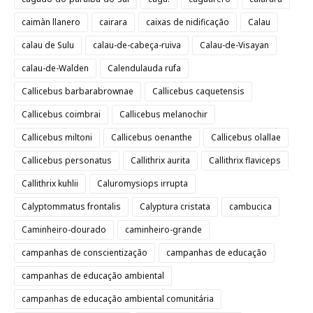
caimàn llanero
cairara
caixas de nidificação
Calau
calau de Sulu
calau-de-cabeça-ruiva
Calau-de-Visayan
calau-de-Walden
Calendulauda rufa
Callicebus barbarabrownae
Callicebus caquetensis
Callicebus coimbrai
Callicebus melanochir
Callicebus miltoni
Callicebus oenanthe
Callicebus olallae
Callicebus personatus
Callithrix aurita
Callithrix flaviceps
Callithrix kuhlii
Caluromysiops irrupta
Calyptommatus frontalis
Calyptura cristata
cambucica
Caminheiro-dourado
caminheiro-grande
campanhas de conscientização
campanhas de educação
campanhas de educação ambiental
campanhas de educação ambiental comunitária