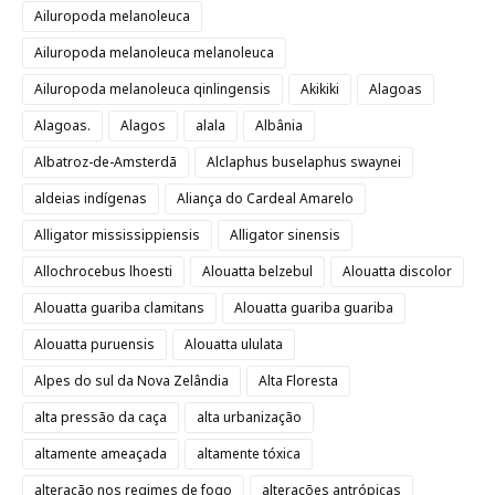
Ailuropoda melanoleuca
Ailuropoda melanoleuca melanoleuca
Ailuropoda melanoleuca qinlingensis
Akikiki
Alagoas
Alagoas.
Alagos
alala
Albânia
Albatroz-de-Amsterdã
Alclaphus buselaphus swaynei
aldeias indígenas
Aliança do Cardeal Amarelo
Alligator mississippiensis
Alligator sinensis
Allochrocebus lhoesti
Alouatta belzebul
Alouatta discolor
Alouatta guariba clamitans
Alouatta guariba guariba
Alouatta puruensis
Alouatta ululata
Alpes do sul da Nova Zelândia
Alta Floresta
alta pressão da caça
alta urbanização
altamente ameaçada
altamente tóxica
alteração nos regimes de fogo
alterações antrópicas