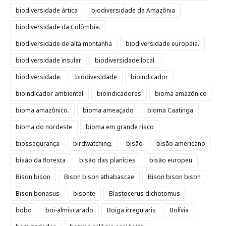
biodiversidade ártica
biodiversidade da Amazônia
biodiversidade da Colômbia.
biodiversidade de alta montanha
biodiversidade européia.
biodiversidade insular
biodiversidade local.
biodiversidade.
biodivesidade
bioindicador
bioindicador ambiental
bioindicadores
bioma amazônico
bioma amazônico.
bioma ameaçado
bioma Caatinga
bioma do nordeste
bioma em grande risco
biossegurança
birdwatching.
bisão
bisão americano
bisão da floresta
bisão das planícies
bisão europeu
Bison bison
Bison bison athabascae
Bison bison bison
Bison bonasus
bisonte
Blastocerus dichotomus
bobo
boi-almiscarado
Boiga irregularis
Bolívia