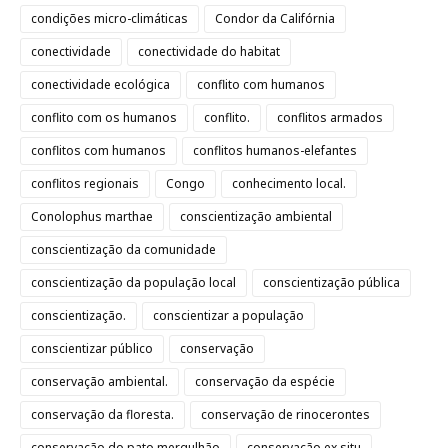
condições micro-climáticas
Condor da Califórnia
conectividade
conectividade do habitat
conectividade ecológica
conflito com humanos
conflito com os humanos
conflito.
conflitos armados
conflitos com humanos
conflitos humanos-elefantes
conflitos regionais
Congo
conhecimento local.
Conolophus marthae
conscientização ambiental
conscientização da comunidade
conscientização da população local
conscientização pública
conscientização.
conscientizar a população
conscientizar público
conservação
conservação ambiental.
conservação da espécie
conservação da floresta.
conservação de rinocerontes
conservação do pato mergulhão
conservação ex situ