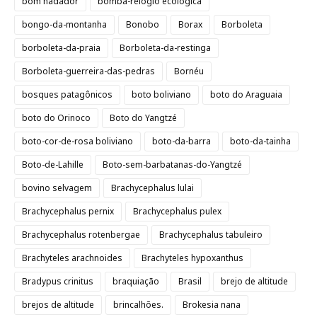
bom nadador
bomba-relógio ecológica
bongo-da-montanha
Bonobo
Borax
Borboleta
borboleta-da-praia
Borboleta-da-restinga
Borboleta-guerreira-das-pedras
Bornéu
bosques patagônicos
boto boliviano
boto do Araguaia
boto do Orinoco
Boto do Yangtzé
boto-cor-de-rosa boliviano
boto-da-barra
boto-da-tainha
Boto-de-Lahille
Boto-sem-barbatanas-do-Yangtzé
bovino selvagem
Brachycephalus lulai
Brachycephalus pernix
Brachycephalus pulex
Brachycephalus rotenbergae
Brachycephalus tabuleiro
Brachyteles arachnoides
Brachyteles hypoxanthus
Bradypus crinitus
braquiação
Brasil
brejo de altitude
brejos de altitude
brincalhões.
Brokesia nana