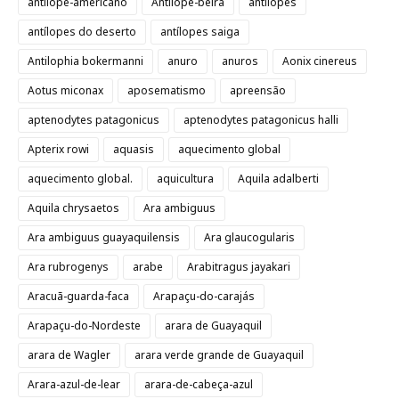
antílope-americano
Antílope-beira
antílopes
antílopes do deserto
antílopes saiga
Antilophia bokermanni
anuro
anuros
Aonix cinereus
Aotus miconax
aposematismo
apreensão
aptenodytes patagonicus
aptenodytes patagonicus halli
Apterix rowi
aquasis
aquecimento global
aquecimento global.
aquicultura
Aquila adalberti
Aquila chrysaetos
Ara ambiguus
Ara ambiguus guayaquilensis
Ara glaucogularis
Ara rubrogenys
arabe
Arabitragus jayakari
Aracuã-guarda-faca
Arapaçu-do-carajás
Arapaçu-do-Nordeste
arara de Guayaquil
arara de Wagler
arara verde grande de Guayaquil
Arara-azul-de-lear
arara-de-cabeça-azul