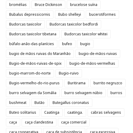
bromélias
Bruce Dickinson
brucelose suína
Bubalus depressicornis
Bubo shelleyi
bucerotiformes
Budorcas taxicolor
Budorcas taxicolor bedfordi
Budorcas taxicolor tibetana
Budorcas taxicolor whitei
búfalo-anão-das-planícies
bufeo
bugio
bugio de mãos ruivas do Maranhão
bugio-de-mãos-ruivas
Bugio-de-mãos-ruivas-de-spix
bugio-de-mãos-vermelhas
bugio-marrom-do-norte
Bugio-ruivo
Bugio-vermelho-do-rio-purus
Buritirama
burrito negruzco
burro selvagem da Somália
burro selvagem núbio
burros
bushmeat
Butão
Butegallus coronatus
Buteo solitarius
Caatinga
caatinga.
cabras selvagens
caça
caça clandestina
caça comercial
caça cooperativa
caça de subsistência
caça excessiva