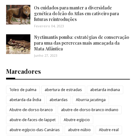
Os cuidados para manter a diversidade
genética do leão do Atlas em cativeiro para
futuras reintroduções
Fevereiro 04, 2023
Nyctimantis pomba: estratégias de conservação
para uma das pererecas mais ameaçada da
Mata Atlântica
Junho 27, 2023
Marcadores
´loleo de palma
abertura de estradas
abetarda indiana
abetarda-da-Índia
abetardas
Aburria jacutinga
Abutre-de-dorso-branco
abutre-de-dorso-branco-indiano
abutre-de-faces-de-lappet
Abutre-egípcio
abutre-egípcio-das-Canárias
abutre-núbio
Abutre-real