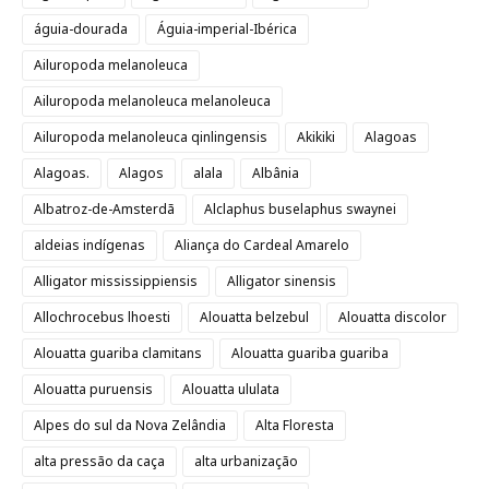
águia-dourada
Águia-imperial-Ibérica
Ailuropoda melanoleuca
Ailuropoda melanoleuca melanoleuca
Ailuropoda melanoleuca qinlingensis
Akikiki
Alagoas
Alagoas.
Alagos
alala
Albânia
Albatroz-de-Amsterdã
Alclaphus buselaphus swaynei
aldeias indígenas
Aliança do Cardeal Amarelo
Alligator mississippiensis
Alligator sinensis
Allochrocebus lhoesti
Alouatta belzebul
Alouatta discolor
Alouatta guariba clamitans
Alouatta guariba guariba
Alouatta puruensis
Alouatta ululata
Alpes do sul da Nova Zelândia
Alta Floresta
alta pressão da caça
alta urbanização