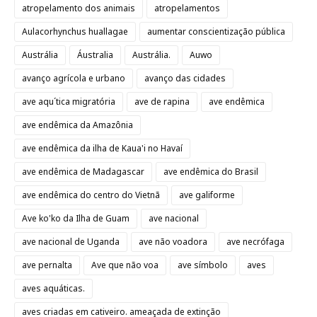
atropelamento dos animais
atropelamentos
Aulacorhynchus huallagae
aumentar conscientização pública
Austrália
Áustralia
Austrália.
Auwo
avanço agrícola e urbano
avanço das cidades
ave aqu´tica migratória
ave de rapina
ave endêmica
ave endêmica da Amazônia
ave endêmica da ilha de Kaua'i no Havaí
ave endêmica de Madagascar
ave endêmica do Brasil
ave endêmica do centro do Vietnã
ave galiforme
Ave ko'ko da Ilha de Guam
ave nacional
ave nacional de Uganda
ave não voadora
ave necrófaga
ave pernalta
Ave que não voa
ave símbolo
aves
aves aquáticas.
aves criadas em cativeiro. ameaçada de extinção