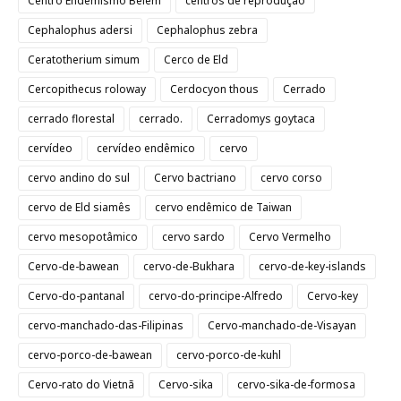
Centro Endemismo Belém
centros de reprodução
Cephalophus adersi
Cephalophus zebra
Ceratotherium simum
Cerco de Eld
Cercopithecus roloway
Cerdocyon thous
Cerrado
cerrado florestal
cerrado.
Cerradomys goytaca
cervídeo
cervídeo endêmico
cervo
cervo andino do sul
Cervo bactriano
cervo corso
cervo de Eld siamês
cervo endêmico de Taiwan
cervo mesopotâmico
cervo sardo
Cervo Vermelho
Cervo-de-bawean
cervo-de-Bukhara
cervo-de-key-islands
Cervo-do-pantanal
cervo-do-principe-Alfredo
Cervo-key
cervo-manchado-das-Filipinas
Cervo-manchado-de-Visayan
cervo-porco-de-bawean
cervo-porco-de-kuhl
Cervo-rato do Vietnã
Cervo-sika
cervo-sika-de-formosa