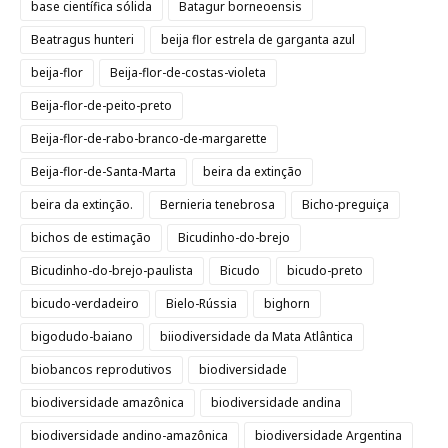
base científica sólida
Batagur borneoensis
Beatragus hunteri
beija flor estrela de garganta azul
beija-flor
Beija-flor-de-costas-violeta
Beija-flor-de-peito-preto
Beija-flor-de-rabo-branco-de-margarette
Beija-flor-de-Santa-Marta
beira da extinção
beira da extinção.
Bernieria tenebrosa
Bicho-preguiça
bichos de estimação
Bicudinho-do-brejo
Bicudinho-do-brejo-paulista
Bicudo
bicudo-preto
bicudo-verdadeiro
Bielo-Rússia
bighorn
bigodudo-baiano
biiodiversidade da Mata Atlântica
biobancos reprodutivos
biodiversidade
biodiversidade amazônica
biodiversidade andina
biodiversidade andino-amazônica
biodiversidade Argentina