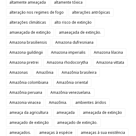
altamente ameaçada
altamente tóxica
alteração nos regimes de fogo
alterações antrópicas
alterações climáticas
alto risco de extinção
amaeaçada de extinção
amaeaçada de extinção.
Amazona brasiliensis
Amazona dufresniana
Amazona guildingii
Amazona imperialis
Amazona lilacina
Amazona pretrei
Amazona rhodocorytha
Amazona vittata
Amazonas
Amazônia
Amazônia brasileira
Amazônia colombiana
Amazônia oriental
Amazônia peruana
Amazônia venezuelana.
Amazonia vinacea
Amazônia.
ambientes áridos
ameaça da agricultura
ameaçada
ameaçada de extinção
ameaçado de extinção
ameaçado de extinção.
ameaçados.
ameaças à espécie
ameaças à sua existência