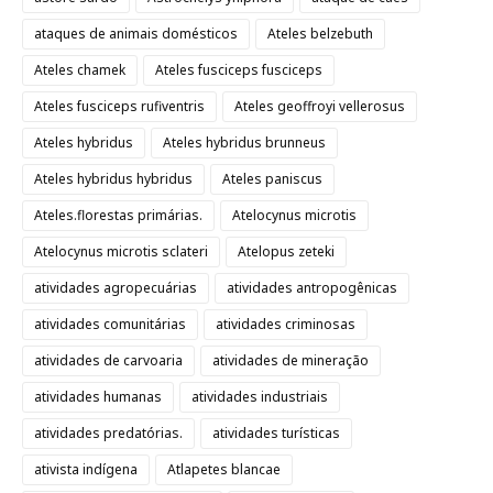
ataques de animais domésticos
Ateles belzebuth
Ateles chamek
Ateles fusciceps fusciceps
Ateles fusciceps rufiventris
Ateles geoffroyi vellerosus
Ateles hybridus
Ateles hybridus brunneus
Ateles hybridus hybridus
Ateles paniscus
Ateles.florestas primárias.
Atelocynus microtis
Atelocynus microtis sclateri
Atelopus zeteki
atividades agropecuárias
atividades antropogênicas
atividades comunitárias
atividades criminosas
atividades de carvoaria
atividades de mineração
atividades humanas
atividades industriais
atividades predatórias.
atividades turísticas
ativista indígena
Atlapetes blancae