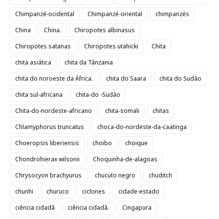
Chimpanzé-ocidental
Chimpanzé-oriental
chimpanzés
China
China.
Chiropotes albinasus
Chiropotes satanas
Chiropotes utahicki
Chita
chita asiática
chita da Tânzania
chita do noroeste da África.
chita do Saara
chita do Sudão
chita sul-africana
chita-do -Sudão
Chita-do-nordeste-africano
chita-somali
chitas
Chlamyphorus truncatus
choca-do-nordeste-da-caatinga
Choeropsis liberiensis
choibo
choique
Chondrohierax wilsonii
Choquinha-de-alagoas
Chrysocyon brachyurus
chucuto negro
chuditch
chunhi
churuco
ciclones
cidade-estado
ciência cidadã
ciência cidadã.
Cingapura