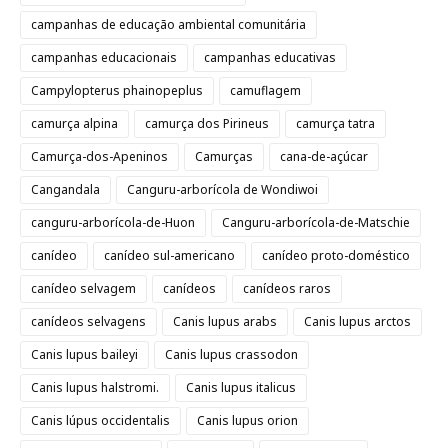
campanhas de educação ambiental comunitária
campanhas educacionais
campanhas educativas
Campylopterus phainopeplus
camuflagem
camurça alpina
camurça dos Pirineus
camurça tatra
Camurça-dos-Apeninos
Camurças
cana-de-açúcar
Cangandala
Canguru-arborícola de Wondiwoi
canguru-arborícola-de-Huon
Canguru-arborícola-de-Matschie
canídeo
canídeo sul-americano
canídeo proto-doméstico
canídeo selvagem
canídeos
canídeos raros
canídeos selvagens
Canis lupus arabs
Canis lupus arctos
Canis lupus baileyi
Canis lupus crassodon
Canis lupus halstromi.
Canis lupus italicus
Canis lúpus occidentalis
Canis lupus orion