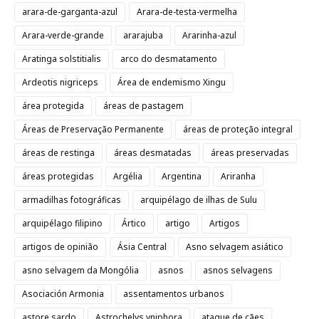
arara-de-garganta-azul
Arara-de-testa-vermelha
Arara-verde-grande
ararajuba
Ararinha-azul
Aratinga solstitialis
arco do desmatamento
Ardeotis nigriceps
Área de endemismo Xingu
área protegida
áreas de pastagem
Áreas de Preservação Permanente
áreas de proteção integral
áreas de restinga
áreas desmatadas
áreas preservadas
áreas protegidas
Argélia
Argentina
Ariranha
armadilhas fotográficas
arquipélago de ilhas de Sulu
arquipélago filipino
Ártico
artigo
Artigos
artigos de opinião
Ásia Central
Asno selvagem asiático
asno selvagem da Mongólia
asnos
asnos selvagens
Asociación Armonia
assentamentos urbanos
astore sardo
Astrochelys yniphora
ataque de cães