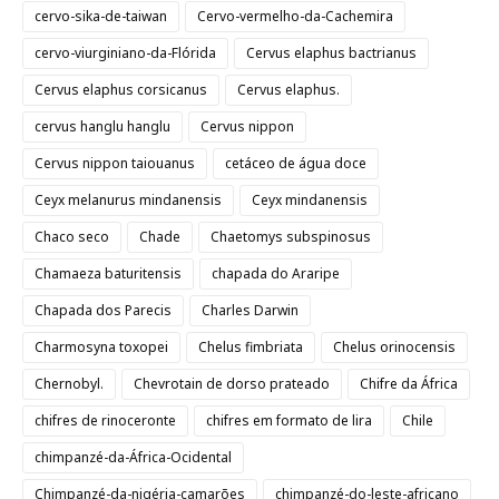
cervo-sika-de-taiwan
Cervo-vermelho-da-Cachemira
cervo-viurginiano-da-Flórida
Cervus elaphus bactrianus
Cervus elaphus corsicanus
Cervus elaphus.
cervus hanglu hanglu
Cervus nippon
Cervus nippon taiouanus
cetáceo de água doce
Ceyx melanurus mindanensis
Ceyx mindanensis
Chaco seco
Chade
Chaetomys subspinosus
Chamaeza baturitensis
chapada do Araripe
Chapada dos Parecis
Charles Darwin
Charmosyna toxopei
Chelus fimbriata
Chelus orinocensis
Chernobyl.
Chevrotain de dorso prateado
Chifre da África
chifres de rinoceronte
chifres em formato de lira
Chile
chimpanzé-da-África-Ocidental
Chimpanzé-da-nigéria-camarões
chimpanzé-do-leste-africano