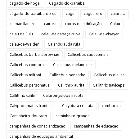
cágado-de-hogei
Cágado-do-paraíba
cágado-do-paraíba-do-sul
cagu.
caguarero
caiarara
caimàn llanero
cairara
caixas de nidificação
Calau
calau de Sulu
calau-de-cabeça-ruiva
Calau-de-Visayan
calau-de-Walden
Calendulauda rufa
Callicebus barbarabrownae
Callicebus caquetensis
Callicebus coimbrai
Callicebus melanochir
Callicebus miltoni
Callicebus oenanthe
Callicebus olallae
Callicebus personatus
Callithrix aurita
Callithrix flaviceps
Callithrix kuhlii
Caluromysiops irrupta
Calyptommatus frontalis
Calyptura cristata
cambucica
Caminheiro-dourado
caminheiro-grande
campanhas de conscientização
campanhas de educação
campanhas de educação ambiental