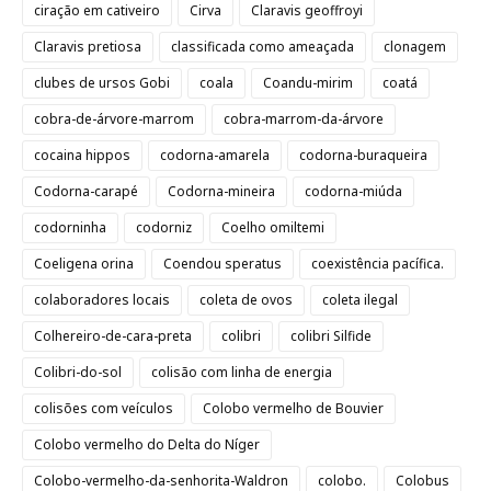
ciração em cativeiro
Cirva
Claravis geoffroyi
Claravis pretiosa
classificada como ameaçada
clonagem
clubes de ursos Gobi
coala
Coandu-mirim
coatá
cobra-de-árvore-marrom
cobra-marrom-da-árvore
cocaina hippos
codorna-amarela
codorna-buraqueira
Codorna-carapé
Codorna-mineira
codorna-miúda
codorninha
codorniz
Coelho omiltemi
Coeligena orina
Coendou speratus
coexistência pacífica.
colaboradores locais
coleta de ovos
coleta ilegal
Colhereiro-de-cara-preta
colibri
colibri Silfide
Colibri-do-sol
colisão com linha de energia
colisões com veículos
Colobo vermelho de Bouvier
Colobo vermelho do Delta do Níger
Colobo-vermelho-da-senhorita-Waldron
colobo.
Colobus