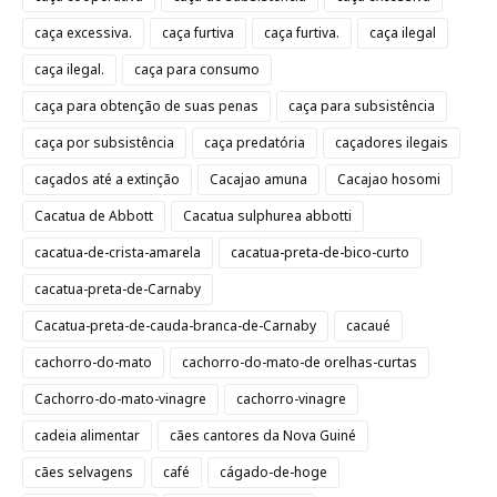
caça excessiva.
caça furtiva
caça furtiva.
caça ilegal
caça ilegal.
caça para consumo
caça para obtenção de suas penas
caça para subsistência
caça por subsistência
caça predatória
caçadores ilegais
caçados até a extinção
Cacajao amuna
Cacajao hosomi
Cacatua de Abbott
Cacatua sulphurea abbotti
cacatua-de-crista-amarela
cacatua-preta-de-bico-curto
cacatua-preta-de-Carnaby
Cacatua-preta-de-cauda-branca-de-Carnaby
cacaué
cachorro-do-mato
cachorro-do-mato-de orelhas-curtas
Cachorro-do-mato-vinagre
cachorro-vinagre
cadeia alimentar
cães cantores da Nova Guiné
cães selvagens
café
cágado-de-hoge