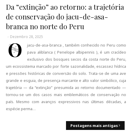
Da “extinção” ao retorno: a trajetória
de conservação do jacu-de-asa-
branca no norte do Peru
-
Dezembro 28, 2025
O
jacu-de-asa-branca , também conhecido no Peru como
pava aliblanca ( Penelope albipennis ), é um cracídeo
exclusivo dos bosques secos da costa norte do Peru,
um ecossistema marcado por forte sazonalidade, escassez hídrica
e pressões históricas de conversão do solo. Trata-se de uma ave
grande e esguia, de presença marcante e alto valor simbólico, cuja
trajetória — da “extinção” presumida ao retorno documentado —
tornou-se um dos casos mais emblemáticos de conservação no
país. Mesmo com avanços expressivos nas últimas décadas, a
espécie perma…
Postagens mais antigas