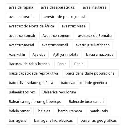
aves de rapina
aves desaparecidas.
aves insulares
aves suboscines
avestru-de-pescoço-azul
avestruz do Norte da África
avestruz Masai
avestruz somali
Avestruz-comum
avestruz-da-Somália
avestruz-masai
avestruz-somali
aveztruz sul-africano
Axis kuhlii
Aye-aye
Aythya innotata
bacia amazônica
Bacurau-de-rabo-branco
Bahia
Bahia.
baixa capacidade reprodutiva
baixa densidade populacional
baixa diversidade genética
baixa variabilidade genética
Balaeniceps rex
Balearica regulorum
Balearica regulorum gibbericps
Baleia de bico ramari
baleia ramari
baleias
bambu taboca
bambuzais
barragens
barragens hidrelétricas
barreiras geográficas