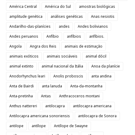
América Central
América do Sul
amostras biológicas
amplitude genética
análises genéticas
Anas nesiotis
Andarilho-das-planícies
andes
Andes bolivianos
Andes peruanos
Anfíbio
anfíbios
anfíbios.
Angola
Angra dos Reis
animais de estimação
animais exóticos
animais sociáveis
animal dócil
animal extinto
animal nacional da Itália
Anoa da planície
Anodorhynchus leari
Anolis proboscis
anta andina
Anta de Bairdi
anta lanuda
Anta-da-montanha
Anta-pretinha
Antas
Anthracoceros montani
Anthus nattereri
antilocapra
antilocapra americana
Antilocapra americana sonoriensis
antilocapra de Sonora
antilope
antílope
Antílope de Swayne