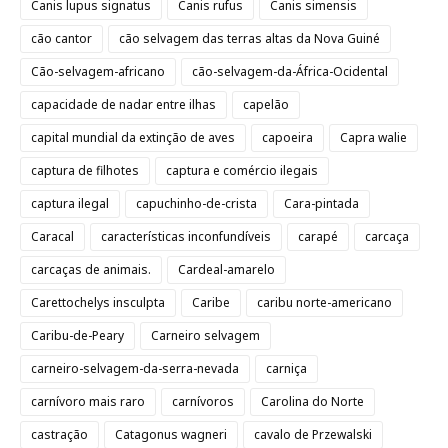
Canis lupus signatus
Canis rufus
Canis simensis
cão cantor
cão selvagem das terras altas da Nova Guiné
Cão-selvagem-africano
cão-selvagem-da-África-Ocidental
capacidade de nadar entre ilhas
capelão
capital mundial da extinção de aves
capoeira
Capra walie
captura de filhotes
captura e comércio ilegais
captura ilegal
capuchinho-de-crista
Cara-pintada
Caracal
características inconfundíveis
carapé
carcaça
carcaças de animais.
Cardeal-amarelo
Carettochelys insculpta
Caribe
caribu norte-americano
Caribu-de-Peary
Carneiro selvagem
carneiro-selvagem-da-serra-nevada
carniça
carnívoro mais raro
carnívoros
Carolina do Norte
castração
Catagonus wagneri
cavalo de Przewalski