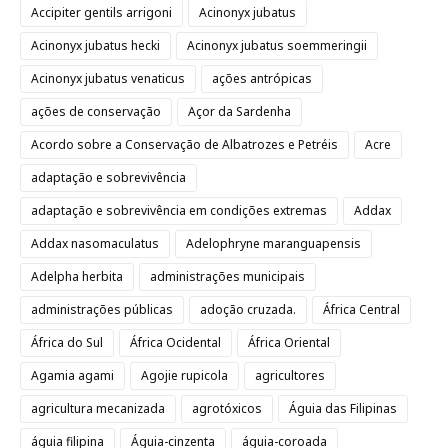
Accipiter gentils arrigoni
Acinonyx jubatus
Acinonyx jubatus hecki
Acinonyx jubatus soemmeringii
Acinonyx jubatus venaticus
ações antrópicas
ações de conservação
Açor da Sardenha
Acordo sobre a Conservação de Albatrozes e Petréis
Acre
adaptação e sobrevivência
adaptação e sobrevivência em condições extremas
Addax
Addax nasomaculatus
Adelophryne maranguapensis
Adelpha herbita
administrações municipais
administrações públicas
adoção cruzada.
África Central
África do Sul
África Ocidental
África Oriental
Agamia agami
Agojie rupicola
agricultores
agricultura mecanizada
agrotóxicos
Águia das Filipinas
águia filipina
Águia-cinzenta
águia-coroada