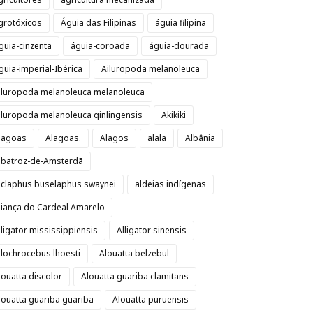
grotóxicos
Águia das Filipinas
águia filipina
guia-cinzenta
águia-coroada
águia-dourada
guia-imperial-Ibérica
Ailuropoda melanoleuca
iluropoda melanoleuca melanoleuca
iluropoda melanoleuca qinlingensis
Akikiki
lagoas
Alagoas.
Alagos
alala
Albânia
lbatroz-de-Amsterdã
lclaphus buselaphus swaynei
aldeias indígenas
liança do Cardeal Amarelo
lligator mississippiensis
Alligator sinensis
llochrocebus lhoesti
Alouatta belzebul
louatta discolor
Alouatta guariba clamitans
louatta guariba guariba
Alouatta puruensis