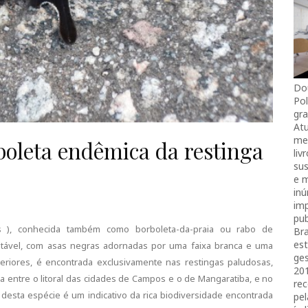
Do
Pol
gra
Atu
mei
rboleta endêmica da restinga
liv
sus
e 
in
imp
pub
ius ), conhecida também como borboleta-da-praia ou rabo de
Bra
es
otável, com asas negras adornadas por uma faixa branca e uma
ges
teriores, é encontrada exclusivamente nas restingas paludosas,
20
ada entre o litoral das cidades de Campos e o de Mangaratiba, e no
rec
 desta espécie é um indicativo da rica biodiversidade encontrada
pel