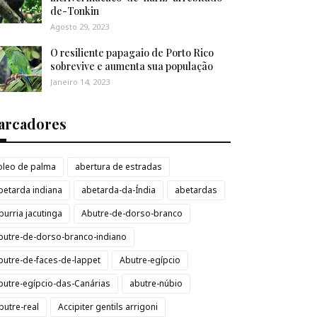
de-Tonkin
Agosto 29, 2023
O resiliente papagaio de Porto Rico
sobrevive e aumenta sua população
Janeiro 14, 2023
arcadores
loleo de palma
abertura de estradas
betarda indiana
abetarda-da-Índia
abetardas
burria jacutinga
Abutre-de-dorso-branco
butre-de-dorso-branco-indiano
butre-de-faces-de-lappet
Abutre-egípcio
butre-egípcio-das-Canárias
abutre-núbio
butre-real
Accipiter gentils arrigoni