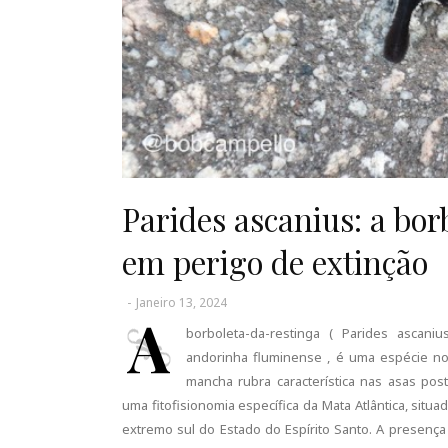
Parides ascanius: a bo
em perigo de extinção
-
Janeiro 13, 2024
A
borboleta-da-restinga ( Parides ascan
andorinha fluminense , é uma espécie n
mancha rubra característica nas asas pos
uma fitofisionomia específica da Mata Atlântica, situ
extremo sul do Estado do Espírito Santo. A presença