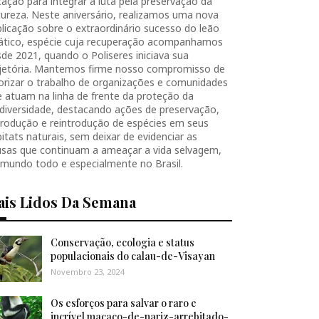
ação para integrar a luta pela preservação da
ureza. Neste aniversário, realizamos uma nova
licação sobre o extraordinário sucesso do leão
iático, espécie cuja recuperação acompanhamos
de 2021, quando o Poliseres iniciava sua
ajetória. Mantemos firme nosso compromisso de
orizar o trabalho de organizações e comunidades
 atuam na linha de frente da proteção da
diversidade, destacando ações de preservação,
produção e reintrodução de espécies em seus
itats naturais, sem deixar de evidenciar as
usas que continuam a ameaçar a vida selvagem,
 mundo todo e especialmente no Brasil.
ais Lidos Da Semana
Conservação, ecologia e status
populacionais do calau-de-Visayan
Novembro 23, 2024
Os esforços para salvar o raro e
incrível macaco-de-nariz-arrebitado-