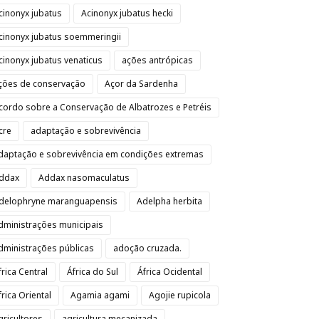
cinonyx jubatus
Acinonyx jubatus hecki
cinonyx jubatus soemmeringii
cinonyx jubatus venaticus
ações antrópicas
ções de conservação
Açor da Sardenha
cordo sobre a Conservação de Albatrozes e Petréis
cre
adaptação e sobrevivência
daptação e sobrevivência em condições extremas
ddax
Addax nasomaculatus
delophryne maranguapensis
Adelpha herbita
dministrações municipais
dministrações públicas
adoção cruzada.
frica Central
África do Sul
África Ocidental
frica Oriental
Agamia agami
Agojie rupicola
gricultores
agricultura mecanizada