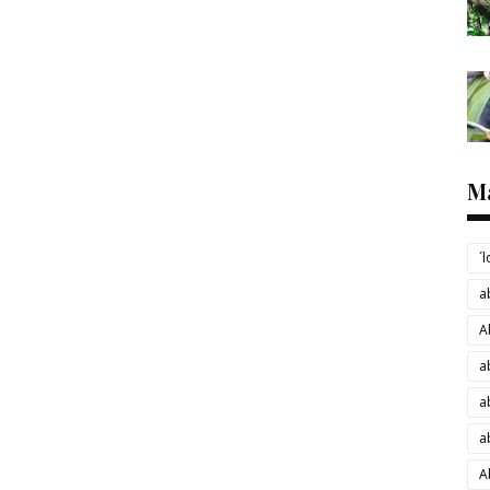
M
´
a
A
a
a
a
A