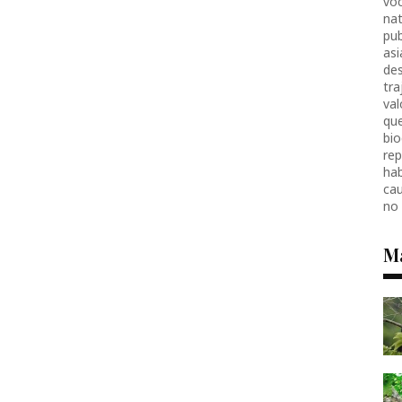
voc
nat
pub
as
des
tr
val
que
bio
re
hab
ca
no
M