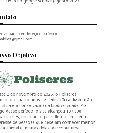
ice H=28 no google scholar (agosto/2023)
ontato
reva para o endereço eletrônico
naldias@gmail.com
sso Objetivo
ste 2 de novembro de 2025, o Poliseres
memora quatro anos de dedicação à divulgação
ntífica e à conservação da biodiversidade. Ao
go desse período, o site alcançou 187.808
ualizações, um marco que reflete o crescente
teresse de pessoas que desejam conhecer melhor
ida animal e, muitas delas, descobrir uma