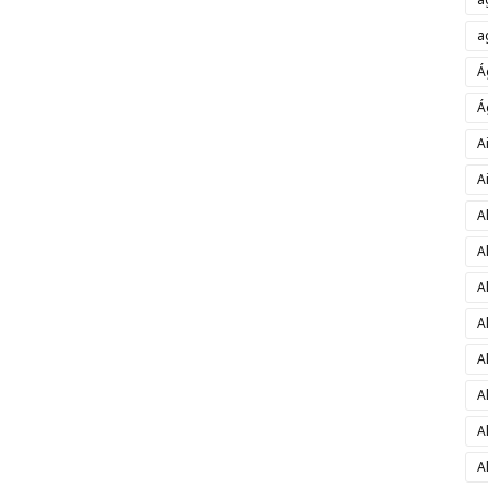
a
Á
Á
A
A
A
A
A
A
A
A
A
A