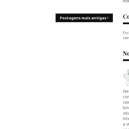
índ
C
Postagens mais antigas
Esc
rei
No
Ne
co
cie
lon
vis
in
a v