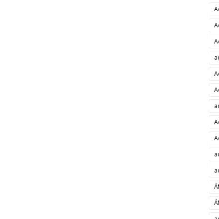
A
A
A
a
A
A
a
A
A
a
a
Á
Á
a