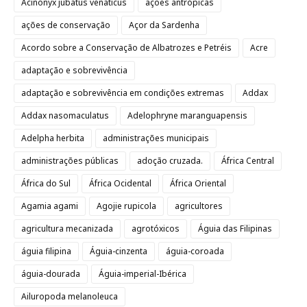
Acinonyx jubatus venaticus
ações antrópicas
ações de conservação
Açor da Sardenha
Acordo sobre a Conservação de Albatrozes e Petréis
Acre
adaptação e sobrevivência
adaptação e sobrevivência em condições extremas
Addax
Addax nasomaculatus
Adelophryne maranguapensis
Adelpha herbita
administrações municipais
administrações públicas
adoção cruzada.
África Central
África do Sul
África Ocidental
África Oriental
Agamia agami
Agojie rupicola
agricultores
agricultura mecanizada
agrotóxicos
Águia das Filipinas
águia filipina
Águia-cinzenta
águia-coroada
águia-dourada
Águia-imperial-Ibérica
Ailuropoda melanoleuca