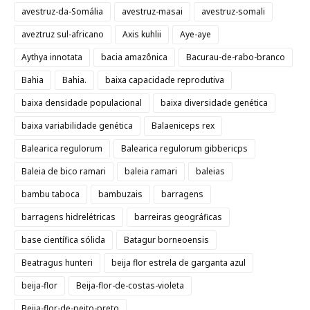
avestruz-da-Somália
avestruz-masai
avestruz-somali
aveztruz sul-africano
Axis kuhlii
Aye-aye
Aythya innotata
bacia amazônica
Bacurau-de-rabo-branco
Bahia
Bahia.
baixa capacidade reprodutiva
baixa densidade populacional
baixa diversidade genética
baixa variabilidade genética
Balaeniceps rex
Balearica regulorum
Balearica regulorum gibbericps
Baleia de bico ramari
baleia ramari
baleias
bambu taboca
bambuzais
barragens
barragens hidrelétricas
barreiras geográficas
base científica sólida
Batagur borneoensis
Beatragus hunteri
beija flor estrela de garganta azul
beija-flor
Beija-flor-de-costas-violeta
Beija-flor-de-peito-preto