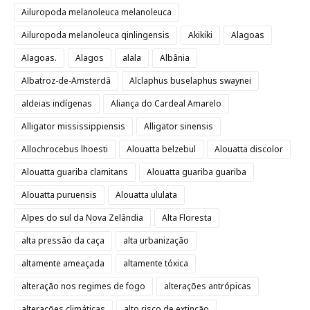
Ailuropoda melanoleuca melanoleuca
Ailuropoda melanoleuca qinlingensis
Akikiki
Alagoas
Alagoas.
Alagos
alala
Albânia
Albatroz-de-Amsterdã
Alclaphus buselaphus swaynei
aldeias indígenas
Aliança do Cardeal Amarelo
Alligator mississippiensis
Alligator sinensis
Allochrocebus lhoesti
Alouatta belzebul
Alouatta discolor
Alouatta guariba clamitans
Alouatta guariba guariba
Alouatta puruensis
Alouatta ululata
Alpes do sul da Nova Zelândia
Alta Floresta
alta pressão da caça
alta urbanização
altamente ameaçada
altamente tóxica
alteração nos regimes de fogo
alterações antrópicas
alterações climáticas
alto risco de extinção