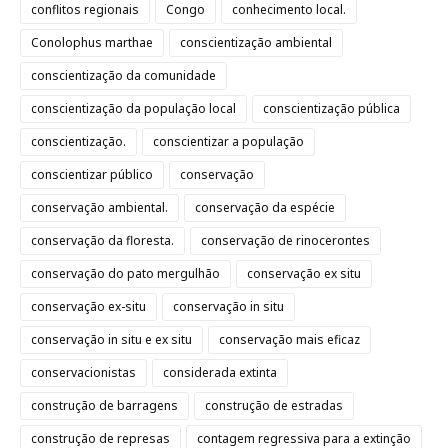
conflitos regionais
Congo
conhecimento local.
Conolophus marthae
conscientização ambiental
conscientização da comunidade
conscientização da população local
conscientização pública
conscientização.
conscientizar a população
conscientizar público
conservação
conservação ambiental.
conservação da espécie
conservação da floresta.
conservação de rinocerontes
conservação do pato mergulhão
conservação ex situ
conservação ex-situ
conservação in situ
conservação in situ e ex situ
conservação mais eficaz
conservacionistas
considerada extinta
construção de barragens
construção de estradas
construção de represas
contagem regressiva para a extinção