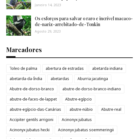
Janeiro 14, 2023
Os esforços para salvar o raro e incrível macaco-
de-nariz-arrebitado-de-Tonkin
Agosto 29, 2023
Marcadores
´loleo de palma
abertura de estradas
abetarda indiana
abetarda-da-Índia
abetardas
Aburria jacutinga
Abutre-de-dorso-branco
abutre-de-dorso-branco-indiano
abutre-de-faces-de-lappet
Abutre-egípcio
abutre-egípcio-das-Canárias
abutre-núbio
Abutre-real
Accipiter gentils arrigoni
Acinonyx jubatus
Acinonyx jubatus hecki
Acinonyx jubatus soemmeringii