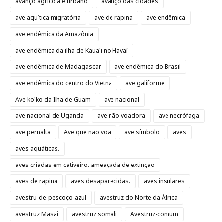
avanço agrícola e urbano
avanço das cidades
ave aqu´tica migratória
ave de rapina
ave endêmica
ave endêmica da Amazônia
ave endêmica da ilha de Kaua'i no Havaí
ave endêmica de Madagascar
ave endêmica do Brasil
ave endêmica do centro do Vietnã
ave galiforme
Ave ko'ko da Ilha de Guam
ave nacional
ave nacional de Uganda
ave não voadora
ave necrófaga
ave pernalta
Ave que não voa
ave símbolo
aves
aves aquáticas.
aves criadas em cativeiro. ameaçada de extinção
aves de rapina
aves desaparecidas.
aves insulares
avestru-de-pescoço-azul
avestruz do Norte da África
avestruz Masai
avestruz somali
Avestruz-comum