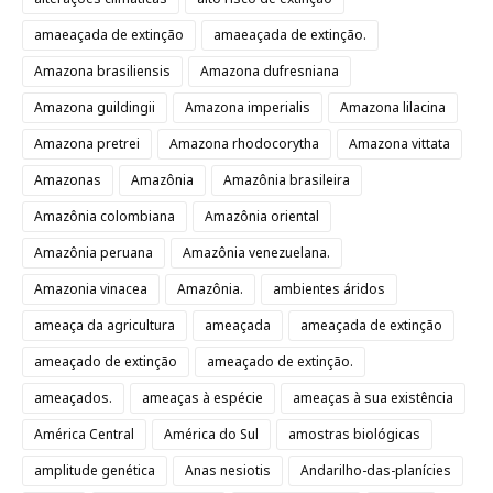
amaeaçada de extinção
amaeaçada de extinção.
Amazona brasiliensis
Amazona dufresniana
Amazona guildingii
Amazona imperialis
Amazona lilacina
Amazona pretrei
Amazona rhodocorytha
Amazona vittata
Amazonas
Amazônia
Amazônia brasileira
Amazônia colombiana
Amazônia oriental
Amazônia peruana
Amazônia venezuelana.
Amazonia vinacea
Amazônia.
ambientes áridos
ameaça da agricultura
ameaçada
ameaçada de extinção
ameaçado de extinção
ameaçado de extinção.
ameaçados.
ameaças à espécie
ameaças à sua existência
América Central
América do Sul
amostras biológicas
amplitude genética
Anas nesiotis
Andarilho-das-planícies