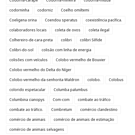
Codorna-carapé
Codorna-mineira
codorna-miúda
codorninha
codorniz
Coelho omiltemi
Coeligena orina
Coendou speratus
coexistência pacífica.
colaboradores locais
coleta de ovos
coleta ilegal
Colhereiro-de-cara-preta
colibri
colibri Silfide
Colibri-do-sol
colisão com linha de energia
colisões com veículos
Colobo vermelho de Bouvier
Colobo vermelho do Delta do Níger
Colobo-vermelho-da-senhorita-Waldron
colobo.
Colobus
colorido espetacular
Columba palumbus
Columbina cianopys
Com-com
combate ao tráfico
combate ao tráfico.
Combretum
comércio clandestino
comércio de animais
comércio de animais de estimação
comércio de animais selvagens