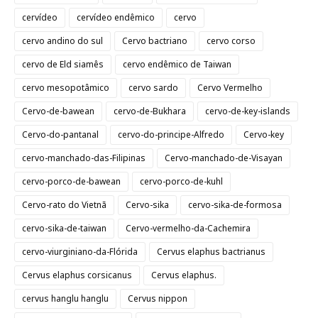
cervídeo
cervídeo endêmico
cervo
cervo andino do sul
Cervo bactriano
cervo corso
cervo de Eld siamês
cervo endêmico de Taiwan
cervo mesopotâmico
cervo sardo
Cervo Vermelho
Cervo-de-bawean
cervo-de-Bukhara
cervo-de-key-islands
Cervo-do-pantanal
cervo-do-principe-Alfredo
Cervo-key
cervo-manchado-das-Filipinas
Cervo-manchado-de-Visayan
cervo-porco-de-bawean
cervo-porco-de-kuhl
Cervo-rato do Vietnã
Cervo-sika
cervo-sika-de-formosa
cervo-sika-de-taiwan
Cervo-vermelho-da-Cachemira
cervo-viurginiano-da-Flórida
Cervus elaphus bactrianus
Cervus elaphus corsicanus
Cervus elaphus.
cervus hanglu hanglu
Cervus nippon