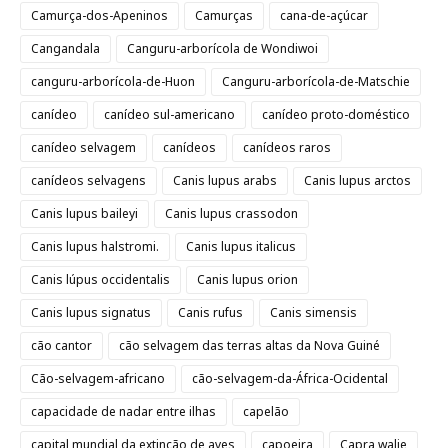
Camurça-dos-Apeninos
Camurças
cana-de-açúcar
Cangandala
Canguru-arborícola de Wondiwoi
canguru-arborícola-de-Huon
Canguru-arborícola-de-Matschie
canídeo
canídeo sul-americano
canídeo proto-doméstico
canídeo selvagem
canídeos
canídeos raros
canídeos selvagens
Canis lupus arabs
Canis lupus arctos
Canis lupus baileyi
Canis lupus crassodon
Canis lupus halstromi.
Canis lupus italicus
Canis lúpus occidentalis
Canis lupus orion
Canis lupus signatus
Canis rufus
Canis simensis
cão cantor
cão selvagem das terras altas da Nova Guiné
Cão-selvagem-africano
cão-selvagem-da-África-Ocidental
capacidade de nadar entre ilhas
capelão
capital mundial da extinção de aves
capoeira
Capra walie