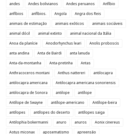
andes
Andes bolivianos
Andes peruanos
Anfíbio
anfíbios
anfíbios.
Angola
Angra dos Reis
animais de estimação
animais exóticos
animais sociáveis
animal dócil
animal extinto
animal nacional da Itália
Anoa da planície
Anodorhynchus leari
Anolis proboscis
anta andina
Anta de Bairdi
anta lanuda
Anta-da-montanha
Anta-pretinha
Antas
Anthracoceros montani
Anthus nattereri
antilocapra
antilocapra americana
Antilocapra americana sonoriensis
antilocapra de Sonora
antilope
antílope
Antílope de Swayne
antílope-americano
Antílope-beira
antílopes
antílopes do deserto
antílopes saiga
Antilophia bokermanni
anuro
anuros
Aonix cinereus
Aotus miconax
aposematismo
apreensão