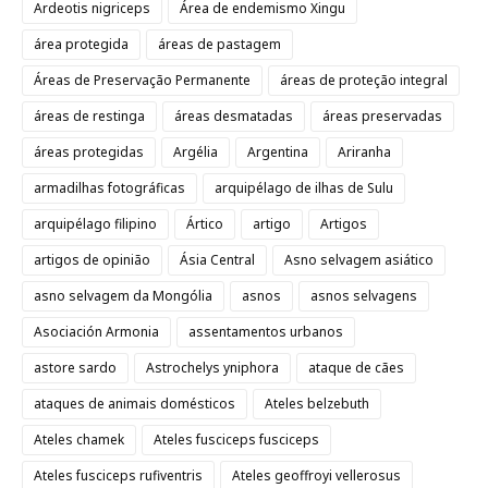
Ardeotis nigriceps
Área de endemismo Xingu
área protegida
áreas de pastagem
Áreas de Preservação Permanente
áreas de proteção integral
áreas de restinga
áreas desmatadas
áreas preservadas
áreas protegidas
Argélia
Argentina
Ariranha
armadilhas fotográficas
arquipélago de ilhas de Sulu
arquipélago filipino
Ártico
artigo
Artigos
artigos de opinião
Ásia Central
Asno selvagem asiático
asno selvagem da Mongólia
asnos
asnos selvagens
Asociación Armonia
assentamentos urbanos
astore sardo
Astrochelys yniphora
ataque de cães
ataques de animais domésticos
Ateles belzebuth
Ateles chamek
Ateles fusciceps fusciceps
Ateles fusciceps rufiventris
Ateles geoffroyi vellerosus