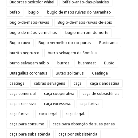
Budorcas taxicolor whitei
búfalo-anão-das-planícies
bufeo
bugio
bugio de mãos ruivas do Maranhão
bugio-de-mãos-ruivas
Bugio-de-mãos-ruivas-de-spix
bugio-de-mãos-vermelhas
bugio-marrom-do-norte
Bugio-ruivo
Bugio-vermelho-do-rio-purus
Buritirama
burrito negruzco
burro selvagem da Somália
burro selvagem núbio
burros
bushmeat
Butão
Butegallus coronatus
Buteo solitarius
Caatinga
caatinga.
cabras selvagens
caça
caça clandestina
caça comercial
caça cooperativa
caça de subsistência
caça excessiva
caça excessiva.
caça furtiva
caça furtiva.
caça ilegal
caça ilegal.
caça para consumo
caça para obtenção de suas penas
caça para subsistência
caça por subsistência