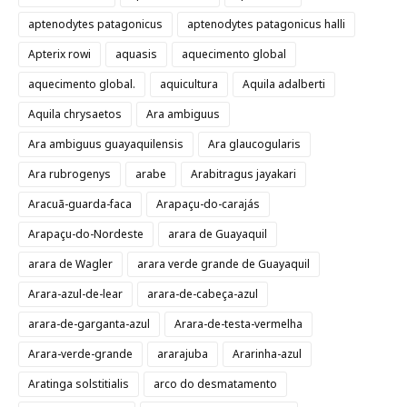
aptenodytes patagonicus
aptenodytes patagonicus halli
Apterix rowi
aquasis
aquecimento global
aquecimento global.
aquicultura
Aquila adalberti
Aquila chrysaetos
Ara ambiguus
Ara ambiguus guayaquilensis
Ara glaucogularis
Ara rubrogenys
arabe
Arabitragus jayakari
Aracuã-guarda-faca
Arapaçu-do-carajás
Arapaçu-do-Nordeste
arara de Guayaquil
arara de Wagler
arara verde grande de Guayaquil
Arara-azul-de-lear
arara-de-cabeça-azul
arara-de-garganta-azul
Arara-de-testa-vermelha
Arara-verde-grande
ararajuba
Ararinha-azul
Aratinga solstitialis
arco do desmatamento