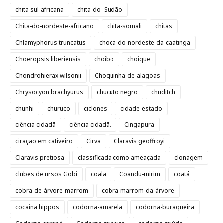
chita sul-africana
chita-do -Sudão
Chita-do-nordeste-africano
chita-somali
chitas
Chlamyphorus truncatus
choca-do-nordeste-da-caatinga
Choeropsis liberiensis
choibo
choique
Chondrohierax wilsonii
Choquinha-de-alagoas
Chrysocyon brachyurus
chucuto negro
chuditch
chunhi
churuco
ciclones
cidade-estado
ciência cidadã
ciência cidadã.
Cingapura
ciração em cativeiro
Cirva
Claravis geoffroyi
Claravis pretiosa
classificada como ameaçada
clonagem
clubes de ursos Gobi
coala
Coandu-mirim
coatá
cobra-de-árvore-marrom
cobra-marrom-da-árvore
cocaina hippos
codorna-amarela
codorna-buraqueira