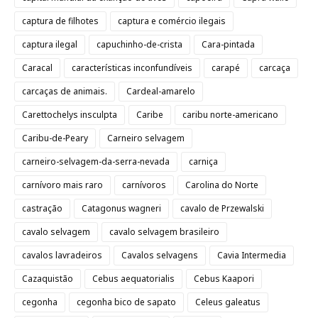
captura de filhotes
captura e comércio ilegais
captura ilegal
capuchinho-de-crista
Cara-pintada
Caracal
características inconfundíveis
carapé
carcaça
carcaças de animais.
Cardeal-amarelo
Carettochelys insculpta
Caribe
caribu norte-americano
Caribu-de-Peary
Carneiro selvagem
carneiro-selvagem-da-serra-nevada
carniça
carnívoro mais raro
carnívoros
Carolina do Norte
castração
Catagonus wagneri
cavalo de Przewalski
cavalo selvagem
cavalo selvagem brasileiro
cavalos lavradeiros
Cavalos selvagens
Cavia Intermedia
Cazaquistão
Cebus aequatorialis
Cebus Kaapori
cegonha
cegonha bico de sapato
Celeus galeatus