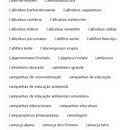
calau-de-Walden
Calendulauda rufa
Callicebus barbarabrownae
Callicebus caquetensis
Callicebus coimbrai
Callicebus melanochir
Callicebus miltoni
Callicebus oenanthe
Callicebus olallae
Callicebus personatus
Callithrix aurita
Callithrix flaviceps
Callithrix kuhlii
Caluromysiops irrupta
Calyptommatus frontalis
Calyptura cristata
cambucica
Caminheiro-dourado
caminheiro-grande
campanhas de conscientização
campanhas de educação
campanhas de educação ambiental
campanhas de educação ambiental comunitária
campanhas educacionais
campanhas educativas
Campylopterus phainopeplus
camuflagem
camurça alpina
camurça dos Pirineus
camurça tatra