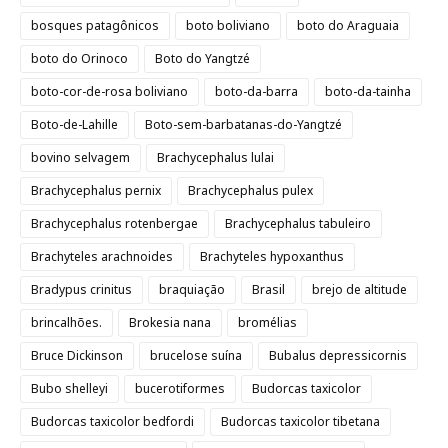
bosques patagônicos
boto boliviano
boto do Araguaia
boto do Orinoco
Boto do Yangtzé
boto-cor-de-rosa boliviano
boto-da-barra
boto-da-tainha
Boto-de-Lahille
Boto-sem-barbatanas-do-Yangtzé
bovino selvagem
Brachycephalus lulai
Brachycephalus pernix
Brachycephalus pulex
Brachycephalus rotenbergae
Brachycephalus tabuleiro
Brachyteles arachnoides
Brachyteles hypoxanthus
Bradypus crinitus
braquiação
Brasil
brejo de altitude
brincalhões.
Brokesia nana
bromélias
Bruce Dickinson
brucelose suína
Bubalus depressicornis
Bubo shelleyi
bucerotiformes
Budorcas taxicolor
Budorcas taxicolor bedfordi
Budorcas taxicolor tibetana