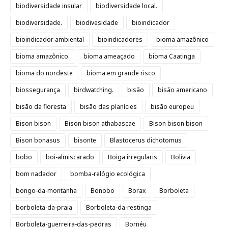
biodiversidade insular
biodiversidade local.
biodiversidade.
biodivesidade
bioindicador
bioindicador ambiental
bioindicadores
bioma amazônico
bioma amazônico.
bioma ameaçado
bioma Caatinga
bioma do nordeste
bioma em grande risco
biossegurança
birdwatching.
bisão
bisão americano
bisão da floresta
bisão das planícies
bisão europeu
Bison bison
Bison bison athabascae
Bison bison bison
Bison bonasus
bisonte
Blastocerus dichotomus
bobo
boi-almiscarado
Boiga irregularis
Bolívia
bom nadador
bomba-relógio ecológica
bongo-da-montanha
Bonobo
Borax
Borboleta
borboleta-da-praia
Borboleta-da-restinga
Borboleta-guerreira-das-pedras
Bornéu