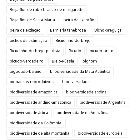
Beija-flor-de-rabo-branco-de-margarette
Beija-flor-de-Santa-Marta
beira da extinção
beira da extinção.
Bernieria tenebrosa
Bicho-preguiça
bichos de estimação
Bicudinho-do-brejo
Bicudinho-do-brejo-paulista
Bicudo
bicudo-preto
bicudo-verdadeiro
Bielo-Rússia
bighorn
bigodudo-baiano
biiodiversidade da Mata Atlântica
biobancos reprodutivos
biodiversidade
biodiversidade amazônica
biodiversidade andina
biodiversidade andino-amazônica
biodiversidade Argentina
biodiversidade ártica
biodiversidade da Amazônia
biodiversidade da Colômbia.
biodiversidade de alta montanha
biodiversidade européia.