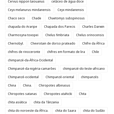
Cervus nippon taiouanus
cetáceo de água doce
Ceyx melanurus mindanensis
Ceyx mindanensis
Chaco seco
Chade
Chaetomys subspinosus
chapada do Araripe
Chapada dos Parecis
Charles Darwin
Charmosyna toxopei
Chelus fimbriata
Chelus orinocensis
Chernobyl.
Chevrotain de dorso prateado
Chifre da África
chifres de rinoceronte
chifres em formato de lira
Chile
chimpanzé-da-África-Ocidental
Chimpanzé-da-nigéria-camarões
chimpanzé-do-leste-africano
Chimpanzé-ocidental
Chimpanzé-oriental
chimpanzés
China
China.
Chiropotes albinasus
Chiropotes satanas
Chiropotes utahicki
Chita
chita asiática
chita da Tânzania
chita do noroeste da África.
chita do Saara
chita do Sudão