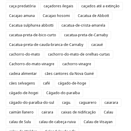
caça predatória
caçadores ilegais
caçados até a extinção
Cacajao amuna
Cacajao hosomi
Cacatua de Abbott
Cacatua sulphurea abbotti
cacatua-de-crista-amarela
cacatua-preta-de-bico-curto
cacatua-preta-de-Carnaby
Cacatua-preta-de-cauda-branca-de-Carnaby
cacaué
cachorro-do-mato
cachorro-do-mato-de orelhas-curtas
Cachorro-do-mato-vinagre
cachorro-vinagre
cadeia alimentar
cães cantores da Nova Guiné
cães selvagens
café
cágado-de-hoge
cágado-de-hogei
Cágado-do-paraíba
cágado-do-paraíba-do-sul
cagu.
caguarero
caiarara
caimàn llanero
cairara
caixas de nidificação
Calau
calau de Sulu
calau-de-cabeça-ruiva
Calau-de-Visayan