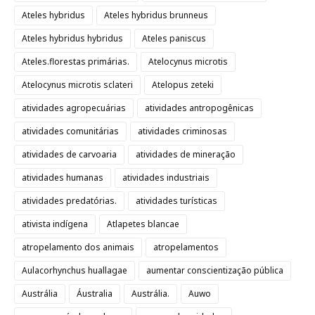
Ateles hybridus
Ateles hybridus brunneus
Ateles hybridus hybridus
Ateles paniscus
Ateles.florestas primárias.
Atelocynus microtis
Atelocynus microtis sclateri
Atelopus zeteki
atividades agropecuárias
atividades antropogênicas
atividades comunitárias
atividades criminosas
atividades de carvoaria
atividades de mineração
atividades humanas
atividades industriais
atividades predatórias.
atividades turísticas
ativista indígena
Atlapetes blancae
atropelamento dos animais
atropelamentos
Aulacorhynchus huallagae
aumentar conscientização pública
Austrália
Áustralia
Austrália.
Auwo