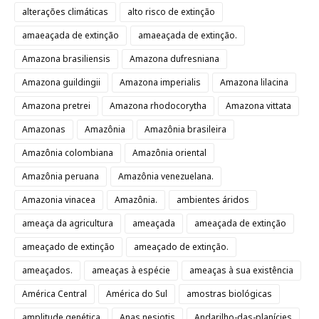
alterações climáticas
alto risco de extinção
amaeaçada de extinção
amaeaçada de extinção.
Amazona brasiliensis
Amazona dufresniana
Amazona guildingii
Amazona imperialis
Amazona lilacina
Amazona pretrei
Amazona rhodocorytha
Amazona vittata
Amazonas
Amazônia
Amazônia brasileira
Amazônia colombiana
Amazônia oriental
Amazônia peruana
Amazônia venezuelana.
Amazonia vinacea
Amazônia.
ambientes áridos
ameaça da agricultura
ameaçada
ameaçada de extinção
ameaçado de extinção
ameaçado de extinção.
ameaçados.
ameaças à espécie
ameaças à sua existência
América Central
América do Sul
amostras biológicas
amplitude genética
Anas nesiotis
Andarilho-das-planícies