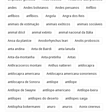
andes
Andes bolivianos
Andes peruanos
Anfíbio
anfíbios
anfíbios.
Angola
Angra dos Reis
animais de estimação
animais exóticos
animais sociáveis
animal dócil
animal extinto
animal nacional da Itália
Anoa da planície
Anodorhynchus leari
Anolis proboscis
anta andina
Anta de Bairdi
anta lanuda
Anta-da-montanha
Anta-pretinha
Antas
Anthracoceros montani
Anthus nattereri
antilocapra
antilocapra americana
Antilocapra americana sonoriensis
antilocapra de Sonora
antilope
antílope
Antílope de Swayne
antílope-americano
Antílope-beira
antílopes
antílopes do deserto
antílopes saiga
Antilophia bokermanni
anuro
anuros
Aonix cinereus