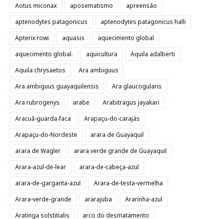
Aotus miconax
aposematismo
apreensão
aptenodytes patagonicus
aptenodytes patagonicus halli
Apterix rowi
aquasis
aquecimento global
aquecimento global.
aquicultura
Aquila adalberti
Aquila chrysaetos
Ara ambiguus
Ara ambiguus guayaquilensis
Ara glaucogularis
Ara rubrogenys
arabe
Arabitragus jayakari
Aracuã-guarda-faca
Arapaçu-do-carajás
Arapaçu-do-Nordeste
arara de Guayaquil
arara de Wagler
arara verde grande de Guayaquil
Arara-azul-de-lear
arara-de-cabeça-azul
arara-de-garganta-azul
Arara-de-testa-vermelha
Arara-verde-grande
ararajuba
Ararinha-azul
Aratinga solstitialis
arco do desmatamento