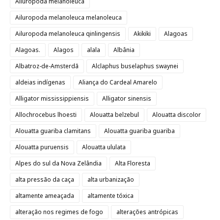
Ailuropoda melanoleuca
Ailuropoda melanoleuca melanoleuca
Ailuropoda melanoleuca qinlingensis
Akikiki
Alagoas
Alagoas.
Alagos
alala
Albânia
Albatroz-de-Amsterdã
Alclaphus buselaphus swaynei
aldeias indígenas
Aliança do Cardeal Amarelo
Alligator mississippiensis
Alligator sinensis
Allochrocebus lhoesti
Alouatta belzebul
Alouatta discolor
Alouatta guariba clamitans
Alouatta guariba guariba
Alouatta puruensis
Alouatta ululata
Alpes do sul da Nova Zelândia
Alta Floresta
alta pressão da caça
alta urbanização
altamente ameaçada
altamente tóxica
alteração nos regimes de fogo
alterações antrópicas