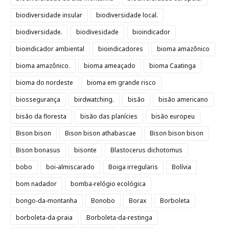
biodiversidade insular
biodiversidade local.
biodiversidade.
biodivesidade
bioindicador
bioindicador ambiental
bioindicadores
bioma amazônico
bioma amazônico.
bioma ameaçado
bioma Caatinga
bioma do nordeste
bioma em grande risco
biossegurança
birdwatching.
bisão
bisão americano
bisão da floresta
bisão das planícies
bisão europeu
Bison bison
Bison bison athabascae
Bison bison bison
Bison bonasus
bisonte
Blastocerus dichotomus
bobo
boi-almiscarado
Boiga irregularis
Bolívia
bom nadador
bomba-relógio ecológica
bongo-da-montanha
Bonobo
Borax
Borboleta
borboleta-da-praia
Borboleta-da-restinga