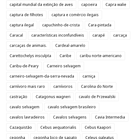
capital mundial da extinção de aves
capoeira
Capra walie
captura de filhotes
captura e comércio ilegais
captura ilegal
capuchinho-de-crista
Cara-pintada
Caracal
características inconfundíveis
carapé
carcaça
carcaças de animais.
Cardeal-amarelo
Carettochelys insculpta
Caribe
caribu norte-americano
Caribu-de-Peary
Carneiro selvagem
carneiro-selvagem-da-serra-nevada
carniça
carnívoro mais raro
carnívoros
Carolina do Norte
castração
Catagonus wagneri
cavalo de Przewalski
cavalo selvagem
cavalo selvagem brasileiro
cavalos lavradeiros
Cavalos selvagens
Cavia Intermedia
Cazaquistão
Cebus aequatorialis
Cebus Kaapori
cegonha
cegonha bico de sapato
Celeus galeatus