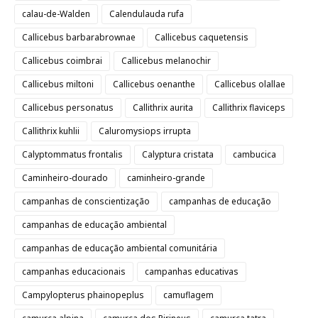
calau-de-Walden
Calendulauda rufa
Callicebus barbarabrownae
Callicebus caquetensis
Callicebus coimbrai
Callicebus melanochir
Callicebus miltoni
Callicebus oenanthe
Callicebus olallae
Callicebus personatus
Callithrix aurita
Callithrix flaviceps
Callithrix kuhlii
Caluromysiops irrupta
Calyptommatus frontalis
Calyptura cristata
cambucica
Caminheiro-dourado
caminheiro-grande
campanhas de conscientização
campanhas de educação
campanhas de educação ambiental
campanhas de educação ambiental comunitária
campanhas educacionais
campanhas educativas
Campylopterus phainopeplus
camuflagem