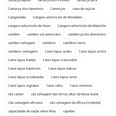
camurça alpina
camurça dos Pirineus
camurça tatra
Camurça-dos-Apeninos
Camurças
cana-de-açúcar
Cangandala
Canguru-arborícola de Wondiwoi
canguru-arborícola-de-Huon
Canguru-arborícola-de-Matschie
canídeo
canídeo sul-americano
canídeo proto-doméstico
canídeo selvagem
canídeos
canídeos raros
canídeos selvagens
Canis lupus arabs
Canis lupus arctos
Canis lupus baileyi
Canis lupus crassodon
Canis lupus halstromi.
Canis lupus italicus
Canis lúpus occidentalis
Canis lupus orion
Canis lupus signatus
Canis rufus
Canis simensis
cão cantor
cão selvagem das terras altas da Nova Guiné
Cão-selvagem-africano
cão-selvagem-da-África-Ocidental
capacidade de nadar entre ilhas
capelão