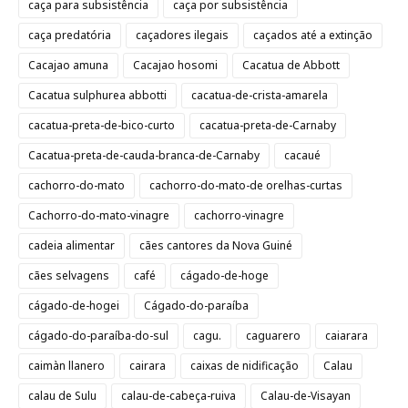
caça para subsistência
caça por subsistência
caça predatória
caçadores ilegais
caçados até a extinção
Cacajao amuna
Cacajao hosomi
Cacatua de Abbott
Cacatua sulphurea abbotti
cacatua-de-crista-amarela
cacatua-preta-de-bico-curto
cacatua-preta-de-Carnaby
Cacatua-preta-de-cauda-branca-de-Carnaby
cacaué
cachorro-do-mato
cachorro-do-mato-de orelhas-curtas
Cachorro-do-mato-vinagre
cachorro-vinagre
cadeia alimentar
cães cantores da Nova Guiné
cães selvagens
café
cágado-de-hoge
cágado-de-hogei
Cágado-do-paraíba
cágado-do-paraíba-do-sul
cagu.
caguarero
caiarara
caimàn llanero
cairara
caixas de nidificação
Calau
calau de Sulu
calau-de-cabeça-ruiva
Calau-de-Visayan