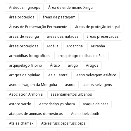
Ardeotis nigriceps
Área de endemismo Xingu
área protegida
áreas de pastagem
Áreas de Preservação Permanente
áreas de proteção integral
áreas de restinga
áreas desmatadas
áreas preservadas
áreas protegidas
Argélia
Argentina
Ariranha
armadilhas fotográficas
arquipélago de ilhas de Sulu
arquipélago filipino
Ártico
artigo
Artigos
artigos de opinião
Ásia Central
Asno selvagem asiático
asno selvagem da Mongólia
asnos
asnos selvagens
Asociación Armonia
assentamentos urbanos
astore sardo
Astrochelys yniphora
ataque de cães
ataques de animais domésticos
Ateles belzebuth
Ateles chamek
Ateles fusciceps fusciceps