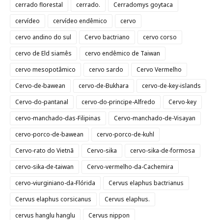
cerrado florestal
cerrado.
Cerradomys goytaca
cervídeo
cervídeo endêmico
cervo
cervo andino do sul
Cervo bactriano
cervo corso
cervo de Eld siamês
cervo endêmico de Taiwan
cervo mesopotâmico
cervo sardo
Cervo Vermelho
Cervo-de-bawean
cervo-de-Bukhara
cervo-de-key-islands
Cervo-do-pantanal
cervo-do-principe-Alfredo
Cervo-key
cervo-manchado-das-Filipinas
Cervo-manchado-de-Visayan
cervo-porco-de-bawean
cervo-porco-de-kuhl
Cervo-rato do Vietnã
Cervo-sika
cervo-sika-de-formosa
cervo-sika-de-taiwan
Cervo-vermelho-da-Cachemira
cervo-viurginiano-da-Flórida
Cervus elaphus bactrianus
Cervus elaphus corsicanus
Cervus elaphus.
cervus hanglu hanglu
Cervus nippon