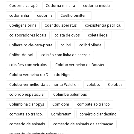
Codorna-carapé
Codorna-mineira
codorna-miúda
codorninha
codorniz
Coelho omiltemi
Coeligena orina
Coendou speratus
coexistência pacífica.
colaboradores locais
coleta de ovos
coleta ilegal
Colhereiro-de-cara-preta
colibri
colibri Silfide
Colibri-do-sol
colisão com linha de energia
colisões com veículos
Colobo vermelho de Bouvier
Colobo vermelho do Delta do Níger
Colobo-vermelho-da-senhorita-Waldron
colobo.
Colobus
colorido espetacular
Columba palumbus
Columbina cianopys
Com-com
combate ao tráfico
combate ao tráfico.
Combretum
comércio clandestino
comércio de animais
comércio de animais de estimação
comércio de animais selvagens