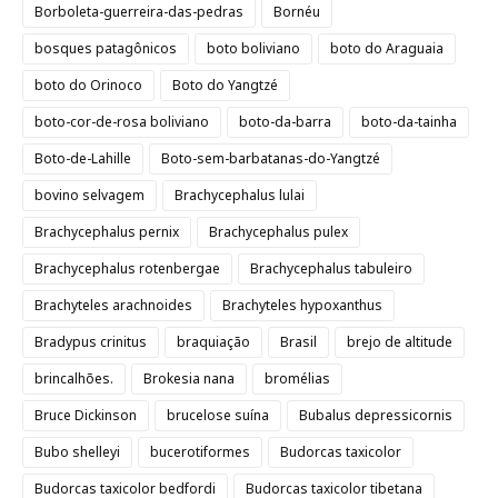
Borboleta-guerreira-das-pedras
Bornéu
bosques patagônicos
boto boliviano
boto do Araguaia
boto do Orinoco
Boto do Yangtzé
boto-cor-de-rosa boliviano
boto-da-barra
boto-da-tainha
Boto-de-Lahille
Boto-sem-barbatanas-do-Yangtzé
bovino selvagem
Brachycephalus lulai
Brachycephalus pernix
Brachycephalus pulex
Brachycephalus rotenbergae
Brachycephalus tabuleiro
Brachyteles arachnoides
Brachyteles hypoxanthus
Bradypus crinitus
braquiação
Brasil
brejo de altitude
brincalhões.
Brokesia nana
bromélias
Bruce Dickinson
brucelose suína
Bubalus depressicornis
Bubo shelleyi
bucerotiformes
Budorcas taxicolor
Budorcas taxicolor bedfordi
Budorcas taxicolor tibetana