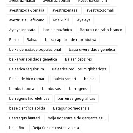
avestruz Masai
avestruz somali
Avestruz-comum
avestruz-da-Somália
avestruz-masai
avestruz-somali
aveztruz sul-africano
Axis kuhlii
Aye-aye
Aythya innotata
bacia amazônica
Bacurau-de-rabo-branco
Bahia
Bahia.
baixa capacidade reprodutiva
baixa densidade populacional
baixa diversidade genética
baixa variabilidade genética
Balaeniceps rex
Balearica regulorum
Balearica regulorum gibbericps
Baleia de bico ramari
baleia ramari
baleias
bambu taboca
bambuzais
barragens
barragens hidrelétricas
barreiras geográficas
base científica sólida
Batagur borneoensis
Beatragus hunteri
beija flor estrela de garganta azul
beija-flor
Beija-flor-de-costas-violeta