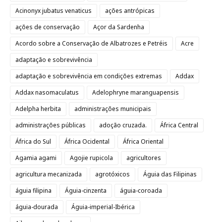
Acinonyx jubatus venaticus
ações antrópicas
ações de conservação
Açor da Sardenha
Acordo sobre a Conservação de Albatrozes e Petréis
Acre
adaptação e sobrevivência
adaptação e sobrevivência em condições extremas
Addax
Addax nasomaculatus
Adelophryne maranguapensis
Adelpha herbita
administrações municipais
administrações públicas
adoção cruzada.
África Central
África do Sul
África Ocidental
África Oriental
Agamia agami
Agojie rupicola
agricultores
agricultura mecanizada
agrotóxicos
Águia das Filipinas
águia filipina
Águia-cinzenta
águia-coroada
águia-dourada
Águia-imperial-Ibérica