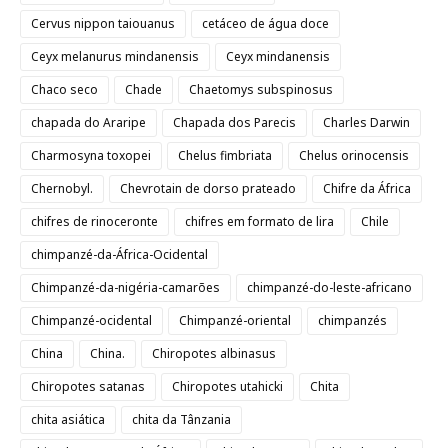
Cervus nippon taiouanus
cetáceo de água doce
Ceyx melanurus mindanensis
Ceyx mindanensis
Chaco seco
Chade
Chaetomys subspinosus
chapada do Araripe
Chapada dos Parecis
Charles Darwin
Charmosyna toxopei
Chelus fimbriata
Chelus orinocensis
Chernobyl.
Chevrotain de dorso prateado
Chifre da África
chifres de rinoceronte
chifres em formato de lira
Chile
chimpanzé-da-África-Ocidental
Chimpanzé-da-nigéria-camarões
chimpanzé-do-leste-africano
Chimpanzé-ocidental
Chimpanzé-oriental
chimpanzés
China
China.
Chiropotes albinasus
Chiropotes satanas
Chiropotes utahicki
Chita
chita asiática
chita da Tânzania