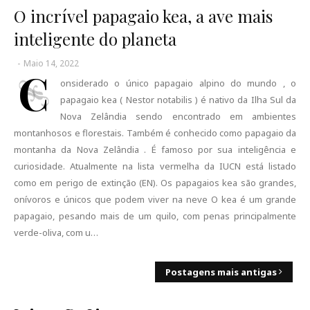
O incrível papagaio kea, a ave mais
inteligente do planeta
-
Maio 14, 2022
C
onsiderado o único papagaio alpino do mundo , o
papagaio kea ( Nestor notabilis ) é nativo da Ilha Sul da
Nova Zelândia sendo encontrado em ambientes
montanhosos e florestais. Também é conhecido como papagaio da
montanha da Nova Zelândia . É famoso por sua inteligência e
curiosidade. Atualmente na lista vermelha da IUCN está listado
como em perigo de extinção (EN). Os papagaios kea são grandes,
onívoros e únicos que podem viver na neve O kea é um grande
papagaio, pesando mais de um quilo, com penas principalmente
verde-oliva, com u…
Postagens mais antigas