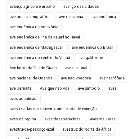
avanço agrícola e urbano
avanço das cidades
ave aqu´tica migratória
ave de rapina
ave endêmica
ave endêmica da Amazônia
ave endêmica da ilha de Kaua'i no Havaí
ave endêmica de Madagascar
ave endêmica do Brasil
ave endêmica do centro do Vietnã
ave galiforme
Ave ko'ko da Ilha de Guam
ave nacional
ave nacional de Uganda
ave não voadora
ave necrófaga
ave pernalta
Ave que não voa
ave símbolo
aves
aves aquáticas.
aves criadas em cativeiro. ameaçada de extinção
aves de rapina
aves desaparecidas.
aves insulares
avestru-de-pescoço-azul
avestruz do Norte da África