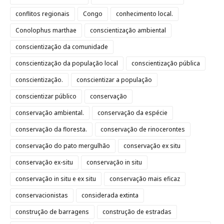
conflitos regionais
Congo
conhecimento local.
Conolophus marthae
conscientização ambiental
conscientização da comunidade
conscientização da população local
conscientização pública
conscientização.
conscientizar a população
conscientizar público
conservação
conservação ambiental.
conservação da espécie
conservação da floresta.
conservação de rinocerontes
conservação do pato mergulhão
conservação ex situ
conservação ex-situ
conservação in situ
conservação in situ e ex situ
conservação mais eficaz
conservacionistas
considerada extinta
construção de barragens
construção de estradas