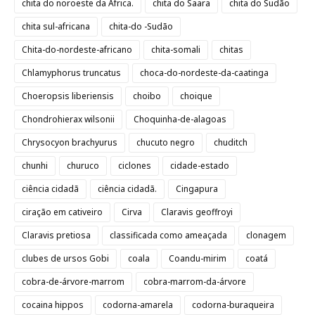
chita do noroeste da África.
chita do Saara
chita do Sudão
chita sul-africana
chita-do -Sudão
Chita-do-nordeste-africano
chita-somali
chitas
Chlamyphorus truncatus
choca-do-nordeste-da-caatinga
Choeropsis liberiensis
choibo
choique
Chondrohierax wilsonii
Choquinha-de-alagoas
Chrysocyon brachyurus
chucuto negro
chuditch
chunhi
churuco
ciclones
cidade-estado
ciência cidadã
ciência cidadã.
Cingapura
ciração em cativeiro
Cirva
Claravis geoffroyi
Claravis pretiosa
classificada como ameaçada
clonagem
clubes de ursos Gobi
coala
Coandu-mirim
coatá
cobra-de-árvore-marrom
cobra-marrom-da-árvore
cocaina hippos
codorna-amarela
codorna-buraqueira