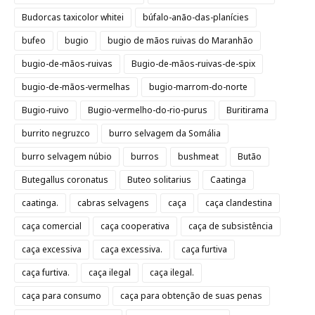
Budorcas taxicolor whitei
búfalo-anão-das-planícies
bufeo
bugio
bugio de mãos ruivas do Maranhão
bugio-de-mãos-ruivas
Bugio-de-mãos-ruivas-de-spix
bugio-de-mãos-vermelhas
bugio-marrom-do-norte
Bugio-ruivo
Bugio-vermelho-do-rio-purus
Buritirama
burrito negruzco
burro selvagem da Somália
burro selvagem núbio
burros
bushmeat
Butão
Butegallus coronatus
Buteo solitarius
Caatinga
caatinga.
cabras selvagens
caça
caça clandestina
caça comercial
caça cooperativa
caça de subsistência
caça excessiva
caça excessiva.
caça furtiva
caça furtiva.
caça ilegal
caça ilegal.
caça para consumo
caça para obtenção de suas penas