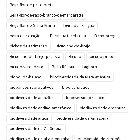
Beija-flor-de-peito-preto
Beija-flor-de-rabo-branco-de-margarette
Beija-flor-de-Santa-Marta
beira da extinção
beira da extinção.
Bernieria tenebrosa
Bicho-preguiça
bichos de estimação
Bicudinho-do-brejo
Bicudinho-do-brejo-paulista
Bicudo
bicudo-preto
bicudo-verdadeiro
Bielo-Rússia
bighorn
bigodudo-baiano
biiodiversidade da Mata Atlântica
biobancos reprodutivos
biodiversidade
biodiversidade amazônica
biodiversidade andina
biodiversidade andino-amazônica
biodiversidade Argentina
biodiversidade ártica
biodiversidade da Amazônia
biodiversidade da Colômbia.
biodiversidade de alta montanha
biodiversidade européia.