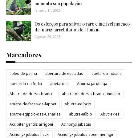
aumenta sua população
Janeiro 14, 2023
Os esforços para salvar o raro e incrível macaco-
de-nariz-arrebitado-de-Tonkin
Agosto 29, 2023
Marcadores
´loleo de palma
abertura de estradas
abetarda indiana
abetarda-da-Índia
abetardas
Aburria jacutinga
Abutre-de-dorso-branco
abutre-de-dorso-branco-indiano
abutre-de-faces-de-lappet
Abutre-egípcio
abutre-egípcio-das-Canárias
abutre-núbio
Abutre-real
Accipiter gentils arrigoni
Acinonyx jubatus
Acinonyx jubatus hecki
Acinonyx jubatus soemmeringii