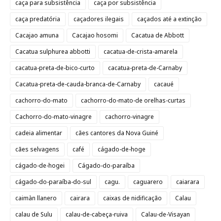
caça para subsistência
caça por subsistência
caça predatória
caçadores ilegais
caçados até a extinção
Cacajao amuna
Cacajao hosomi
Cacatua de Abbott
Cacatua sulphurea abbotti
cacatua-de-crista-amarela
cacatua-preta-de-bico-curto
cacatua-preta-de-Carnaby
Cacatua-preta-de-cauda-branca-de-Carnaby
cacaué
cachorro-do-mato
cachorro-do-mato-de orelhas-curtas
Cachorro-do-mato-vinagre
cachorro-vinagre
cadeia alimentar
cães cantores da Nova Guiné
cães selvagens
café
cágado-de-hoge
cágado-de-hogei
Cágado-do-paraíba
cágado-do-paraíba-do-sul
cagu.
caguarero
caiarara
caimàn llanero
cairara
caixas de nidificação
Calau
calau de Sulu
calau-de-cabeça-ruiva
Calau-de-Visayan