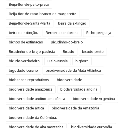
Beija-flor-de-peito-preto
Beija-flor-de-rabo-branco-de-margarette
Beija-flor-de-Santa-Marta
beira da extinção
beira da extinção.
Bernieria tenebrosa
Bicho-preguiça
bichos de estimação
Bicudinho-do-brejo
Bicudinho-do-brejo-paulista
Bicudo
bicudo-preto
bicudo-verdadeiro
Bielo-Rússia
bighorn
bigodudo-baiano
biiodiversidade da Mata Atlântica
biobancos reprodutivos
biodiversidade
biodiversidade amazônica
biodiversidade andina
biodiversidade andino-amazônica
biodiversidade Argentina
biodiversidade ártica
biodiversidade da Amazônia
biodiversidade da Colômbia.
biodiversidade de alta montanha
biodiversidade européia.