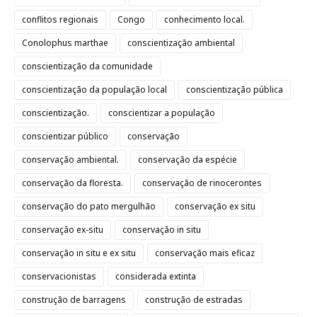
conflitos regionais
Congo
conhecimento local.
Conolophus marthae
conscientização ambiental
conscientização da comunidade
conscientização da população local
conscientização pública
conscientização.
conscientizar a população
conscientizar público
conservação
conservação ambiental.
conservação da espécie
conservação da floresta.
conservação de rinocerontes
conservação do pato mergulhão
conservação ex situ
conservação ex-situ
conservação in situ
conservação in situ e ex situ
conservação mais eficaz
conservacionistas
considerada extinta
construção de barragens
construção de estradas