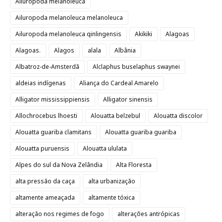
Ailuropoda melanoleuca
Ailuropoda melanoleuca melanoleuca
Ailuropoda melanoleuca qinlingensis
Akikiki
Alagoas
Alagoas.
Alagos
alala
Albânia
Albatroz-de-Amsterdã
Alclaphus buselaphus swaynei
aldeias indígenas
Aliança do Cardeal Amarelo
Alligator mississippiensis
Alligator sinensis
Allochrocebus lhoesti
Alouatta belzebul
Alouatta discolor
Alouatta guariba clamitans
Alouatta guariba guariba
Alouatta puruensis
Alouatta ululata
Alpes do sul da Nova Zelândia
Alta Floresta
alta pressão da caça
alta urbanização
altamente ameaçada
altamente tóxica
alteração nos regimes de fogo
alterações antrópicas