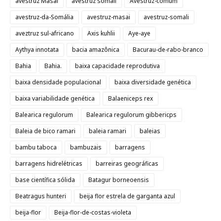
avestruz Masai
avestruz somali
Avestruz-comum
avestruz-da-Somália
avestruz-masai
avestruz-somali
aveztruz sul-africano
Axis kuhlii
Aye-aye
Aythya innotata
bacia amazônica
Bacurau-de-rabo-branco
Bahia
Bahia.
baixa capacidade reprodutiva
baixa densidade populacional
baixa diversidade genética
baixa variabilidade genética
Balaeniceps rex
Balearica regulorum
Balearica regulorum gibbericps
Baleia de bico ramari
baleia ramari
baleias
bambu taboca
bambuzais
barragens
barragens hidrelétricas
barreiras geográficas
base científica sólida
Batagur borneoensis
Beatragus hunteri
beija flor estrela de garganta azul
beija-flor
Beija-flor-de-costas-violeta