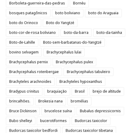
Borboleta-guerreira-das-pedras
Bornéu
bosques patagônicos
boto boliviano
boto do Araguaia
boto do Orinoco
Boto do Yangtzé
boto-cor-de-rosa boliviano
boto-da-barra
boto-da-tainha
Boto-de-Lahille
Boto-sem-barbatanas-do-Yangtzé
bovino selvagem
Brachycephalus lulai
Brachycephalus pernix
Brachycephalus pulex
Brachycephalus rotenbergae
Brachycephalus tabuleiro
Brachyteles arachnoides
Brachyteles hypoxanthus
Bradypus crinitus
braquiação
Brasil
brejo de altitude
brincalhões.
Brokesia nana
bromélias
Bruce Dickinson
brucelose suína
Bubalus depressicornis
Bubo shelleyi
bucerotiformes
Budorcas taxicolor
Budorcas taxicolor bedfordi
Budorcas taxicolor tibetana