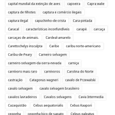
capital mundial da extinção de aves
capoeira
Capra walie
captura de filhotes
captura e comércio ilegais
captura ilegal
capuchinho-de-crista
Cara-pintada
Caracal
características inconfundíveis
carapé
carcaça
carcaças de animais.
Cardeal-amarelo
Carettochelys insculpta
Caribe
caribu norte-americano
Caribu-de-Peary
Carneiro selvagem
carneiro-selvagem-da-serra-nevada
carniça
carnívoro mais raro
carnívoros
Carolina do Norte
castração
Catagonus wagneri
cavalo de Przewalski
cavalo selvagem
cavalo selvagem brasileiro
cavalos lavradeiros
Cavalos selvagens
Cavia Intermedia
Cazaquistão
Cebus aequatorialis
Cebus Kaapori
cegonha
cegonha bico de sapato
Celeus galeatus