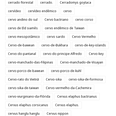
cerrado florestal
cerrado.
Cerradomys goytaca
cervídeo
cervídeo endêmico
cervo
cervo andino do sul
Cervo bactriano
cervo corso
cervo de Eld siamês
cervo endêmico de Taiwan
cervo mesopotâmico
cervo sardo
Cervo Vermelho
Cervo-de-bawean
cervo-de-Bukhara
cervo-de-key-islands
Cervo-do-pantanal
cervo-do-principe-Alfredo
Cervo-key
cervo-manchado-das-Filipinas
Cervo-manchado-de-Visayan
cervo-porco-de-bawean
cervo-porco-de-kuhl
Cervo-rato do Vietnã
Cervo-sika
cervo-sika-de-formosa
cervo-sika-de-taiwan
Cervo-vermelho-da-Cachemira
cervo-viurginiano-da-Flórida
Cervus elaphus bactrianus
Cervus elaphus corsicanus
Cervus elaphus.
cervus hanglu hanglu
Cervus nippon