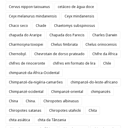
Cervus nippon taiouanus
cetáceo de água doce
Ceyx melanurus mindanensis
Ceyx mindanensis
Chaco seco
Chade
Chaetomys subspinosus
chapada do Araripe
Chapada dos Parecis
Charles Darwin
Charmosyna toxopei
Chelus fimbriata
Chelus orinocensis
Chernobyl.
Chevrotain de dorso prateado
Chifre da África
chifres de rinoceronte
chifres em formato de lira
Chile
chimpanzé-da-África-Ocidental
Chimpanzé-da-nigéria-camarões
chimpanzé-do-leste-africano
Chimpanzé-ocidental
Chimpanzé-oriental
chimpanzés
China
China.
Chiropotes albinasus
Chiropotes satanas
Chiropotes utahicki
Chita
chita asiática
chita da Tânzania