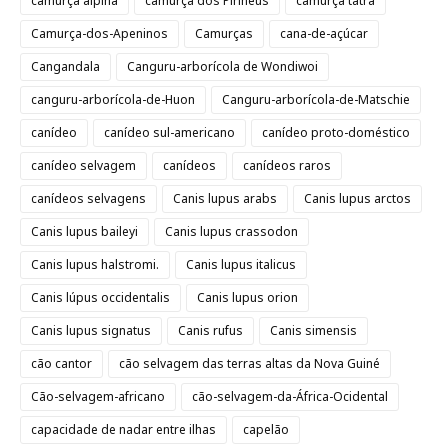
camurça alpina
camurça dos Pirineus
camurça tatra
Camurça-dos-Apeninos
Camurças
cana-de-açúcar
Cangandala
Canguru-arborícola de Wondiwoi
canguru-arborícola-de-Huon
Canguru-arborícola-de-Matschie
canídeo
canídeo sul-americano
canídeo proto-doméstico
canídeo selvagem
canídeos
canídeos raros
canídeos selvagens
Canis lupus arabs
Canis lupus arctos
Canis lupus baileyi
Canis lupus crassodon
Canis lupus halstromi.
Canis lupus italicus
Canis lúpus occidentalis
Canis lupus orion
Canis lupus signatus
Canis rufus
Canis simensis
cão cantor
cão selvagem das terras altas da Nova Guiné
Cão-selvagem-africano
cão-selvagem-da-África-Ocidental
capacidade de nadar entre ilhas
capelão