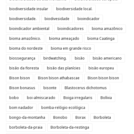
biodiversidade insular
biodiversidade local.
biodiversidade.
biodivesidade
bioindicador
bioindicador ambiental
bioindicadores
bioma amazônico
bioma amazônico.
bioma ameaçado
bioma Caatinga
bioma do nordeste
bioma em grande risco
biossegurança
birdwatching.
bisão
bisão americano
bisão da floresta
bisão das planícies
bisão europeu
Bison bison
Bison bison athabascae
Bison bison bison
Bison bonasus
bisonte
Blastocerus dichotomus
bobo
boi-almiscarado
Boiga irregularis
Bolívia
bom nadador
bomba-relógio ecológica
bongo-da-montanha
Bonobo
Borax
Borboleta
borboleta-da-praia
Borboleta-da-restinga