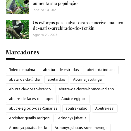
aumenta sua população
Janeiro 14, 2023
Os esforços para salvar o raro e incrível macaco-
de-nariz-arrebitado-de-Tonkin
Agosto 29, 2023
Marcadores
´loleo de palma
abertura de estradas
abetarda indiana
abetarda-da-Índia
abetardas
Aburria jacutinga
Abutre-de-dorso-branco
abutre-de-dorso-branco-indiano
abutre-de-faces-de-lappet
Abutre-egípcio
abutre-egípcio-das-Canárias
abutre-núbio
Abutre-real
Accipiter gentils arrigoni
Acinonyx jubatus
Acinonyx jubatus hecki
Acinonyx jubatus soemmeringii