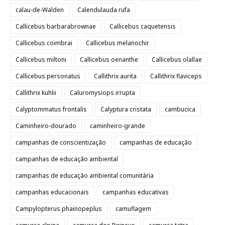
calau-de-Walden
Calendulauda rufa
Callicebus barbarabrownae
Callicebus caquetensis
Callicebus coimbrai
Callicebus melanochir
Callicebus miltoni
Callicebus oenanthe
Callicebus olallae
Callicebus personatus
Callithrix aurita
Callithrix flaviceps
Callithrix kuhlii
Caluromysiops irrupta
Calyptommatus frontalis
Calyptura cristata
cambucica
Caminheiro-dourado
caminheiro-grande
campanhas de conscientização
campanhas de educação
campanhas de educação ambiental
campanhas de educação ambiental comunitária
campanhas educacionais
campanhas educativas
Campylopterus phainopeplus
camuflagem