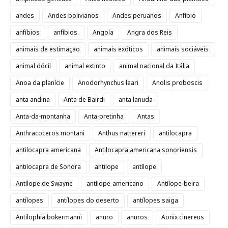
andes
Andes bolivianos
Andes peruanos
Anfíbio
anfíbios
anfíbios.
Angola
Angra dos Reis
animais de estimação
animais exóticos
animais sociáveis
animal dócil
animal extinto
animal nacional da Itália
Anoa da planície
Anodorhynchus leari
Anolis proboscis
anta andina
Anta de Bairdi
anta lanuda
Anta-da-montanha
Anta-pretinha
Antas
Anthracoceros montani
Anthus nattereri
antilocapra
antilocapra americana
Antilocapra americana sonoriensis
antilocapra de Sonora
antilope
antílope
Antílope de Swayne
antílope-americano
Antílope-beira
antílopes
antílopes do deserto
antílopes saiga
Antilophia bokermanni
anuro
anuros
Aonix cinereus