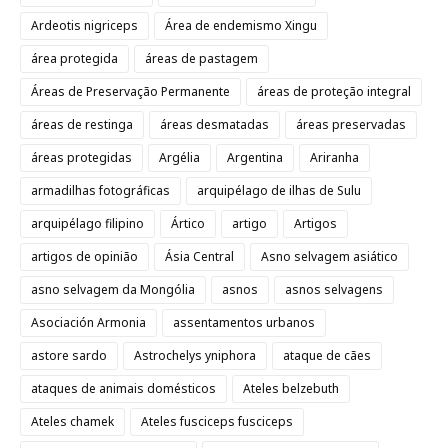
Ardeotis nigriceps
Área de endemismo Xingu
área protegida
áreas de pastagem
Áreas de Preservação Permanente
áreas de proteção integral
áreas de restinga
áreas desmatadas
áreas preservadas
áreas protegidas
Argélia
Argentina
Ariranha
armadilhas fotográficas
arquipélago de ilhas de Sulu
arquipélago filipino
Ártico
artigo
Artigos
artigos de opinião
Ásia Central
Asno selvagem asiático
asno selvagem da Mongólia
asnos
asnos selvagens
Asociación Armonia
assentamentos urbanos
astore sardo
Astrochelys yniphora
ataque de cães
ataques de animais domésticos
Ateles belzebuth
Ateles chamek
Ateles fusciceps fusciceps