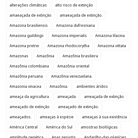
alterações climáticas
alto risco de extinção
amaeaçada de extinção
amaeaçada de extinção.
Amazona brasiliensis
Amazona dufresniana
Amazona guildingii
Amazona imperialis
Amazona lilacina
Amazona pretrei
Amazona rhodocorytha
Amazona vittata
Amazonas
Amazônia
Amazônia brasileira
Amazônia colombiana
Amazônia oriental
Amazônia peruana
Amazônia venezuelana.
Amazonia vinacea
Amazônia.
ambientes áridos
ameaça da agricultura
ameaçada
ameaçada de extinção
ameaçado de extinção
ameaçado de extinção.
ameaçados.
ameaças à espécie
ameaças à sua existência
América Central
América do Sul
amostras biológicas
amplitude genética
Anas nesiotis
Andarilho-das-planícies