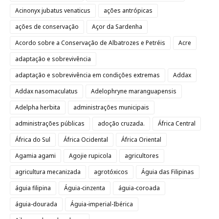
Acinonyx jubatus venaticus
ações antrópicas
ações de conservação
Açor da Sardenha
Acordo sobre a Conservação de Albatrozes e Petréis
Acre
adaptação e sobrevivência
adaptação e sobrevivência em condições extremas
Addax
Addax nasomaculatus
Adelophryne maranguapensis
Adelpha herbita
administrações municipais
administrações públicas
adoção cruzada.
África Central
África do Sul
África Ocidental
África Oriental
Agamia agami
Agojie rupicola
agricultores
agricultura mecanizada
agrotóxicos
Águia das Filipinas
águia filipina
Águia-cinzenta
águia-coroada
águia-dourada
Águia-imperial-Ibérica