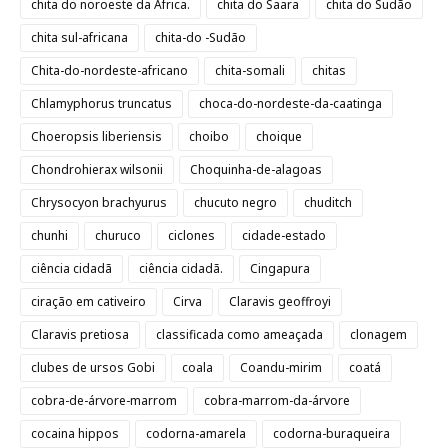
chita do noroeste da África.
chita do Saara
chita do Sudão
chita sul-africana
chita-do -Sudão
Chita-do-nordeste-africano
chita-somali
chitas
Chlamyphorus truncatus
choca-do-nordeste-da-caatinga
Choeropsis liberiensis
choibo
choique
Chondrohierax wilsonii
Choquinha-de-alagoas
Chrysocyon brachyurus
chucuto negro
chuditch
chunhi
churuco
ciclones
cidade-estado
ciência cidadã
ciência cidadã.
Cingapura
ciração em cativeiro
Cirva
Claravis geoffroyi
Claravis pretiosa
classificada como ameaçada
clonagem
clubes de ursos Gobi
coala
Coandu-mirim
coatá
cobra-de-árvore-marrom
cobra-marrom-da-árvore
cocaina hippos
codorna-amarela
codorna-buraqueira