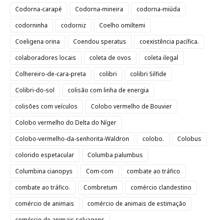
Codorna-carapé
Codorna-mineira
codorna-miúda
codorninha
codorniz
Coelho omiltemi
Coeligena orina
Coendou speratus
coexistência pacífica.
colaboradores locais
coleta de ovos
coleta ilegal
Colhereiro-de-cara-preta
colibri
colibri Silfide
Colibri-do-sol
colisão com linha de energia
colisões com veículos
Colobo vermelho de Bouvier
Colobo vermelho do Delta do Níger
Colobo-vermelho-da-senhorita-Waldron
colobo.
Colobus
colorido espetacular
Columba palumbus
Columbina cianopys
Com-com
combate ao tráfico
combate ao tráfico.
Combretum
comércio clandestino
comércio de animais
comércio de animais de estimação
comércio de animais selvagens