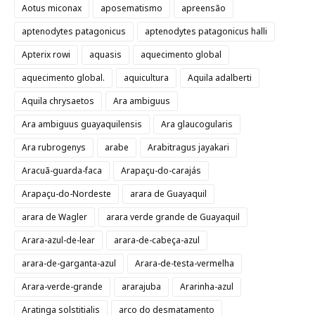
Aotus miconax
aposematismo
apreensão
aptenodytes patagonicus
aptenodytes patagonicus halli
Apterix rowi
aquasis
aquecimento global
aquecimento global.
aquicultura
Aquila adalberti
Aquila chrysaetos
Ara ambiguus
Ara ambiguus guayaquilensis
Ara glaucogularis
Ara rubrogenys
arabe
Arabitragus jayakari
Aracuã-guarda-faca
Arapaçu-do-carajás
Arapaçu-do-Nordeste
arara de Guayaquil
arara de Wagler
arara verde grande de Guayaquil
Arara-azul-de-lear
arara-de-cabeça-azul
arara-de-garganta-azul
Arara-de-testa-vermelha
Arara-verde-grande
ararajuba
Ararinha-azul
Aratinga solstitialis
arco do desmatamento