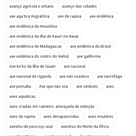
avanço agrícola e urbano
avanço das cidades
ave aqu´tica migratória
ave de rapina
ave endêmica
ave endêmica da Amazônia
ave endêmica da ilha de Kaua'i no Havaí
ave endêmica de Madagascar
ave endêmica do Brasil
ave endêmica do centro do Vietnã
ave galiforme
Ave ko'ko da Ilha de Guam
ave nacional
ave nacional de Uganda
ave não voadora
ave necrófaga
ave pernalta
Ave que não voa
ave símbolo
aves
aves aquáticas.
aves criadas em cativeiro. ameaçada de extinção
aves de rapina
aves desaparecidas.
aves insulares
avestru-de-pescoço-azul
avestruz do Norte da África