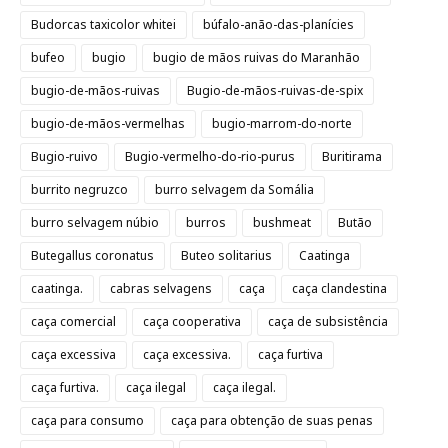
Budorcas taxicolor whitei
búfalo-anão-das-planícies
bufeo
bugio
bugio de mãos ruivas do Maranhão
bugio-de-mãos-ruivas
Bugio-de-mãos-ruivas-de-spix
bugio-de-mãos-vermelhas
bugio-marrom-do-norte
Bugio-ruivo
Bugio-vermelho-do-rio-purus
Buritirama
burrito negruzco
burro selvagem da Somália
burro selvagem núbio
burros
bushmeat
Butão
Butegallus coronatus
Buteo solitarius
Caatinga
caatinga.
cabras selvagens
caça
caça clandestina
caça comercial
caça cooperativa
caça de subsistência
caça excessiva
caça excessiva.
caça furtiva
caça furtiva.
caça ilegal
caça ilegal.
caça para consumo
caça para obtenção de suas penas