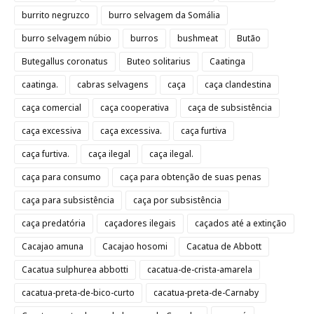
burrito negruzco
burro selvagem da Somália
burro selvagem núbio
burros
bushmeat
Butão
Butegallus coronatus
Buteo solitarius
Caatinga
caatinga.
cabras selvagens
caça
caça clandestina
caça comercial
caça cooperativa
caça de subsistência
caça excessiva
caça excessiva.
caça furtiva
caça furtiva.
caça ilegal
caça ilegal.
caça para consumo
caça para obtenção de suas penas
caça para subsistência
caça por subsistência
caça predatória
caçadores ilegais
caçados até a extinção
Cacajao amuna
Cacajao hosomi
Cacatua de Abbott
Cacatua sulphurea abbotti
cacatua-de-crista-amarela
cacatua-preta-de-bico-curto
cacatua-preta-de-Carnaby