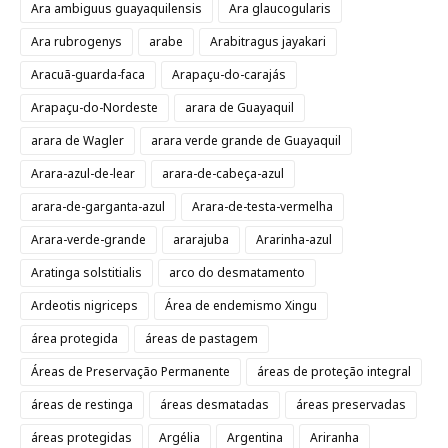
Ara ambiguus guayaquilensis
Ara glaucogularis
Ara rubrogenys
arabe
Arabitragus jayakari
Aracuã-guarda-faca
Arapaçu-do-carajás
Arapaçu-do-Nordeste
arara de Guayaquil
arara de Wagler
arara verde grande de Guayaquil
Arara-azul-de-lear
arara-de-cabeça-azul
arara-de-garganta-azul
Arara-de-testa-vermelha
Arara-verde-grande
ararajuba
Ararinha-azul
Aratinga solstitialis
arco do desmatamento
Ardeotis nigriceps
Área de endemismo Xingu
área protegida
áreas de pastagem
Áreas de Preservação Permanente
áreas de proteção integral
áreas de restinga
áreas desmatadas
áreas preservadas
áreas protegidas
Argélia
Argentina
Ariranha