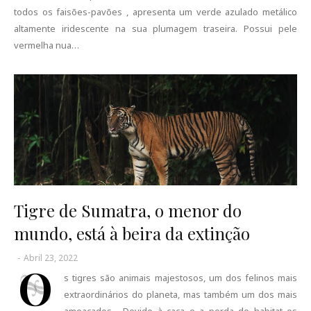
todos os faisões-pavões , apresenta um verde azulado metálico
altamente iridescente na sua plumagem traseira. Possui pele
vermelha nua…
Tigre de Sumatra, o menor do
mundo, está à beira da extinção
-
Abril 23, 2022
O
s tigres são animais majestosos, um dos felinos mais
extraordinários do planeta, mas também um dos mais