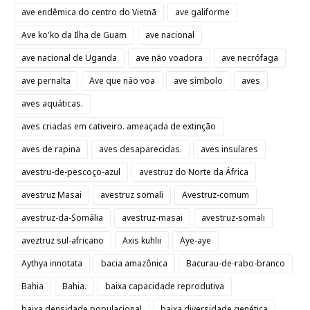
ave endêmica do centro do Vietnã
ave galiforme
Ave ko'ko da Ilha de Guam
ave nacional
ave nacional de Uganda
ave não voadora
ave necrófaga
ave pernalta
Ave que não voa
ave símbolo
aves
aves aquáticas.
aves criadas em cativeiro. ameaçada de extinção
aves de rapina
aves desaparecidas.
aves insulares
avestru-de-pescoço-azul
avestruz do Norte da África
avestruz Masai
avestruz somali
Avestruz-comum
avestruz-da-Somália
avestruz-masai
avestruz-somali
aveztruz sul-africano
Axis kuhlii
Aye-aye
Aythya innotata
bacia amazônica
Bacurau-de-rabo-branco
Bahia
Bahia.
baixa capacidade reprodutiva
baixa densidade populacional
baixa diversidade genética