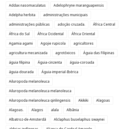
Addax nasomaculatus
Adelophryne maranguapensis
Adelpha herbita
administrações municipais
administrações públicas
adoção cruzada.
África Central
África do Sul
África Ocidental
África Oriental
Agamia agami
Agojie rupicola
agricultores
agricultura mecanizada
agrotóxicos
Águia das Filipinas
águia filipina
Águia-cinzenta
águia-coroada
águia-dourada
Águia-imperial-Ibérica
Ailuropoda melanoleuca
Ailuropoda melanoleuca melanoleuca
Ailuropoda melanoleuca qinlingensis
Akikiki
Alagoas
Alagoas.
Alagos
alala
Albânia
Albatroz-de-Amsterdã
Alclaphus buselaphus swaynei
aldeias indígenas
Aliança do Cardeal Amarelo