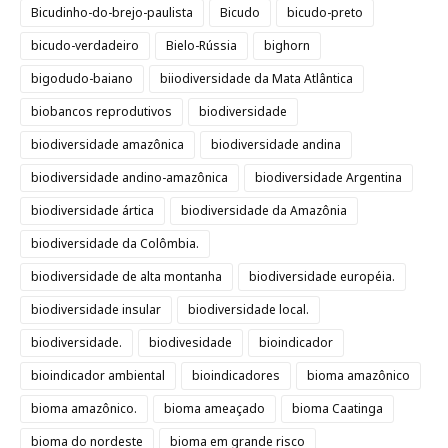
Bicudinho-do-brejo-paulista
Bicudo
bicudo-preto
bicudo-verdadeiro
Bielo-Rússia
bighorn
bigodudo-baiano
biiodiversidade da Mata Atlântica
biobancos reprodutivos
biodiversidade
biodiversidade amazônica
biodiversidade andina
biodiversidade andino-amazônica
biodiversidade Argentina
biodiversidade ártica
biodiversidade da Amazônia
biodiversidade da Colômbia.
biodiversidade de alta montanha
biodiversidade européia.
biodiversidade insular
biodiversidade local.
biodiversidade.
biodivesidade
bioindicador
bioindicador ambiental
bioindicadores
bioma amazônico
bioma amazônico.
bioma ameaçado
bioma Caatinga
bioma do nordeste
bioma em grande risco