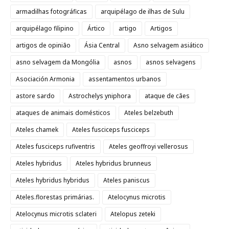
armadilhas fotográficas
arquipélago de ilhas de Sulu
arquipélago filipino
Ártico
artigo
Artigos
artigos de opinião
Ásia Central
Asno selvagem asiático
asno selvagem da Mongólia
asnos
asnos selvagens
Asociación Armonia
assentamentos urbanos
astore sardo
Astrochelys yniphora
ataque de cães
ataques de animais domésticos
Ateles belzebuth
Ateles chamek
Ateles fusciceps fusciceps
Ateles fusciceps rufiventris
Ateles geoffroyi vellerosus
Ateles hybridus
Ateles hybridus brunneus
Ateles hybridus hybridus
Ateles paniscus
Ateles.florestas primárias.
Atelocynus microtis
Atelocynus microtis sclateri
Atelopus zeteki