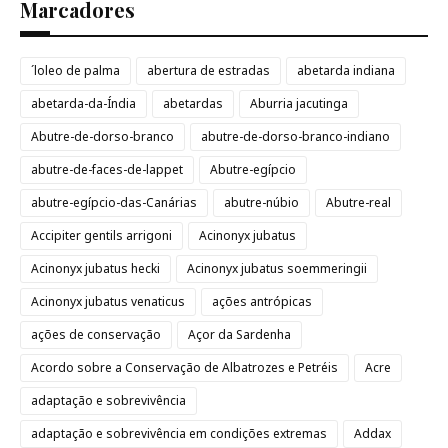
Marcadores
´loleo de palma
abertura de estradas
abetarda indiana
abetarda-da-Índia
abetardas
Aburria jacutinga
Abutre-de-dorso-branco
abutre-de-dorso-branco-indiano
abutre-de-faces-de-lappet
Abutre-egípcio
abutre-egípcio-das-Canárias
abutre-núbio
Abutre-real
Accipiter gentils arrigoni
Acinonyx jubatus
Acinonyx jubatus hecki
Acinonyx jubatus soemmeringii
Acinonyx jubatus venaticus
ações antrópicas
ações de conservação
Açor da Sardenha
Acordo sobre a Conservação de Albatrozes e Petréis
Acre
adaptação e sobrevivência
adaptação e sobrevivência em condições extremas
Addax