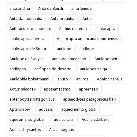
anta andina
Anta de Bairdi
anta lanuda
Anta-da-montanha
Anta-pretinha
Antas
Anthracoceros montani
Anthus nattereri
antilocapra
antilocapra americana
Antilocapra americana sonoriensis
antilocapra de Sonora
antilope
antílope
Antílope de Swayne
antílope-americano
Antílope-beira
antílopes
antílopes do deserto
antílopes saiga
Antilophia bokermanni
anuro
anuros
Aonix cinereus
Aotus miconax
aposematismo
apreensão
aptenodytes patagonicus
aptenodytes patagonicus halli
Apterix rowi
aquasis
aquecimento global
aquecimento global.
aquicultura
Aquila adalberti
Aquila chrysaetos
Ara ambiguus