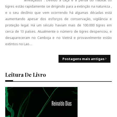
ameaçados . Devido à caça e a perda do habitat os
tigres estão rapidamente se dirigindo para a extinção na natureza ,
e o seu declínio que vem ocorrendo há algumas décadas está
aumentando apesar dos esforços de conservação, vigilância e
proteção legal. Há um século haviam mais de 100.000 tigres em
cerca de 13 países. Atualmente o número de tigres despencou, e
desapareceram no Camboja e no Vietnã e provavelmente estão
extintos no Lao…
Postagens mais antigas
Leitura De Livro