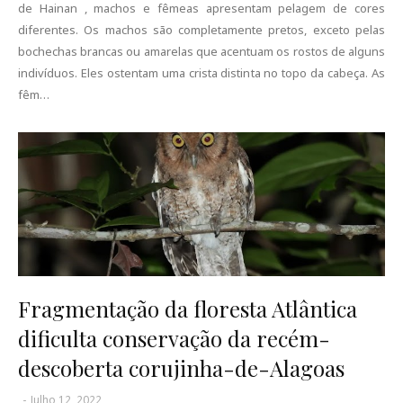
de Hainan , machos e fêmeas apresentam pelagem de cores
diferentes. Os machos são completamente pretos, exceto pelas
bochechas brancas ou amarelas que acentuam os rostos de alguns
indivíduos. Eles ostentam uma crista distinta no topo da cabeça. As
fêm…
Fragmentação da floresta Atlântica
dificulta conservação da recém-
descoberta corujinha-de-Alagoas
-
Julho 12, 2022