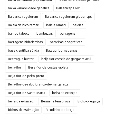
baixa variabilidade genética
Balaeniceps rex
Balearica regulorum
Balearica regulorum gibbericps
Baleia de bico ramari
baleia ramari
baleias
bambu taboca
bambuzais
barragens
barragens hidrelétricas
barreiras geográficas
base científica sólida
Batagur borneoensis
Beatragus hunteri
beija flor estrela de garganta azul
beija-flor
Beija-flor-de-costas-violeta
Beija-flor-de-peito-preto
Beija-flor-de-rabo-branco-de-margarette
Beija-flor-de-Santa-Marta
beira da extinção
beira da extinção.
Bernieria tenebrosa
Bicho-preguiça
bichos de estimação
Bicudinho-do-brejo