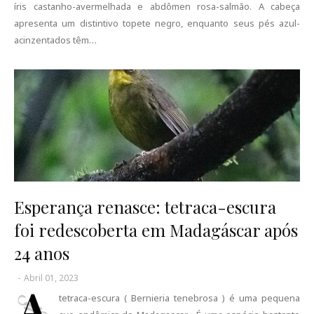
íris castanho-avermelhada e abdômen rosa-salmão. A cabeça
apresenta um distintivo topete negro, enquanto seus pés azul-
acinzentados têm…
Esperança renasce: tetraca-escura
foi redescoberta em Madagáscar após
24 anos
-
Abril 01, 2023
A
tetraca-escura ( Bernieria tenebrosa ) é uma pequena