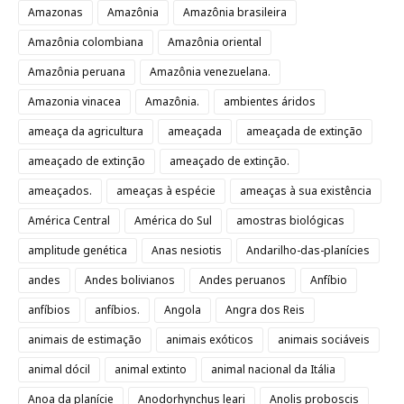
Amazonas
Amazônia
Amazônia brasileira
Amazônia colombiana
Amazônia oriental
Amazônia peruana
Amazônia venezuelana.
Amazonia vinacea
Amazônia.
ambientes áridos
ameaça da agricultura
ameaçada
ameaçada de extinção
ameaçado de extinção
ameaçado de extinção.
ameaçados.
ameaças à espécie
ameaças à sua existência
América Central
América do Sul
amostras biológicas
amplitude genética
Anas nesiotis
Andarilho-das-planícies
andes
Andes bolivianos
Andes peruanos
Anfíbio
anfíbios
anfíbios.
Angola
Angra dos Reis
animais de estimação
animais exóticos
animais sociáveis
animal dócil
animal extinto
animal nacional da Itália
Anoa da planície
Anodorhynchus leari
Anolis proboscis