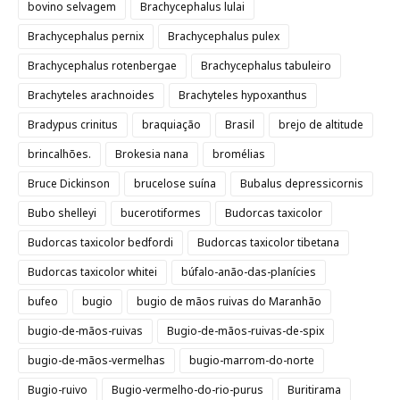
bovino selvagem
Brachycephalus lulai
Brachycephalus pernix
Brachycephalus pulex
Brachycephalus rotenbergae
Brachycephalus tabuleiro
Brachyteles arachnoides
Brachyteles hypoxanthus
Bradypus crinitus
braquiação
Brasil
brejo de altitude
brincalhões.
Brokesia nana
bromélias
Bruce Dickinson
brucelose suína
Bubalus depressicornis
Bubo shelleyi
bucerotiformes
Budorcas taxicolor
Budorcas taxicolor bedfordi
Budorcas taxicolor tibetana
Budorcas taxicolor whitei
búfalo-anão-das-planícies
bufeo
bugio
bugio de mãos ruivas do Maranhão
bugio-de-mãos-ruivas
Bugio-de-mãos-ruivas-de-spix
bugio-de-mãos-vermelhas
bugio-marrom-do-norte
Bugio-ruivo
Bugio-vermelho-do-rio-purus
Buritirama