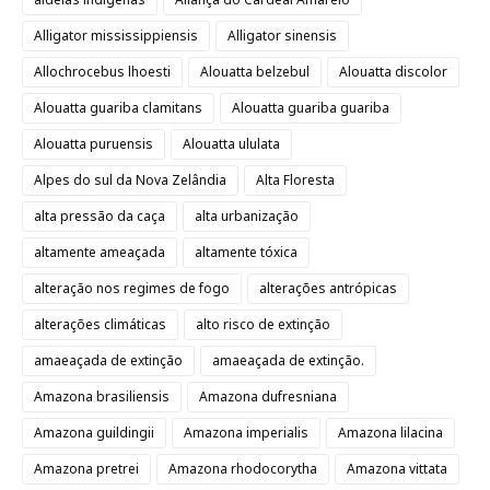
Alligator mississippiensis
Alligator sinensis
Allochrocebus lhoesti
Alouatta belzebul
Alouatta discolor
Alouatta guariba clamitans
Alouatta guariba guariba
Alouatta puruensis
Alouatta ululata
Alpes do sul da Nova Zelândia
Alta Floresta
alta pressão da caça
alta urbanização
altamente ameaçada
altamente tóxica
alteração nos regimes de fogo
alterações antrópicas
alterações climáticas
alto risco de extinção
amaeaçada de extinção
amaeaçada de extinção.
Amazona brasiliensis
Amazona dufresniana
Amazona guildingii
Amazona imperialis
Amazona lilacina
Amazona pretrei
Amazona rhodocorytha
Amazona vittata