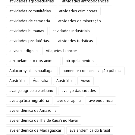
atividades agropecuárias
atividades antropogênicas
atividades comunitárias
atividades criminosas
atividades de carvoaria
atividades de mineração
atividades humanas
atividades industriais
atividades predatórias.
atividades turísticas
ativista indígena
Atlapetes blancae
atropelamento dos animais
atropelamentos
Aulacorhynchus huallagae
aumentar conscientização pública
Austrália
Áustralia
Austrália.
Auwo
avanço agrícola e urbano
avanço das cidades
ave aqu´tica migratória
ave de rapina
ave endêmica
ave endêmica da Amazônia
ave endêmica da ilha de Kaua'i no Havaí
ave endêmica de Madagascar
ave endêmica do Brasil