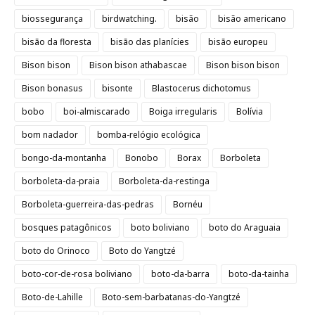
biossegurança
birdwatching.
bisão
bisão americano
bisão da floresta
bisão das planícies
bisão europeu
Bison bison
Bison bison athabascae
Bison bison bison
Bison bonasus
bisonte
Blastocerus dichotomus
bobo
boi-almiscarado
Boiga irregularis
Bolívia
bom nadador
bomba-relógio ecológica
bongo-da-montanha
Bonobo
Borax
Borboleta
borboleta-da-praia
Borboleta-da-restinga
Borboleta-guerreira-das-pedras
Bornéu
bosques patagônicos
boto boliviano
boto do Araguaia
boto do Orinoco
Boto do Yangtzé
boto-cor-de-rosa boliviano
boto-da-barra
boto-da-tainha
Boto-de-Lahille
Boto-sem-barbatanas-do-Yangtzé