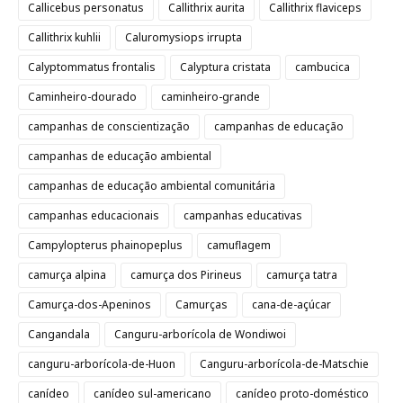
Callicebus personatus
Callithrix aurita
Callithrix flaviceps
Callithrix kuhlii
Caluromysiops irrupta
Calyptommatus frontalis
Calyptura cristata
cambucica
Caminheiro-dourado
caminheiro-grande
campanhas de conscientização
campanhas de educação
campanhas de educação ambiental
campanhas de educação ambiental comunitária
campanhas educacionais
campanhas educativas
Campylopterus phainopeplus
camuflagem
camurça alpina
camurça dos Pirineus
camurça tatra
Camurça-dos-Apeninos
Camurças
cana-de-açúcar
Cangandala
Canguru-arborícola de Wondiwoi
canguru-arborícola-de-Huon
Canguru-arborícola-de-Matschie
canídeo
canídeo sul-americano
canídeo proto-doméstico