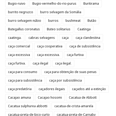
Bugio-ruivo
Bugio-vermelho-do-rio-purus
Buritirama
burrito negruzco
burro selvagem da Somália
burro selvagem núbio
burros
bushmeat
Butão
Butegallus coronatus
Buteo solitarius
Caatinga
caatinga.
cabras selvagens
caça
caça clandestina
caça comercial
caça cooperativa
caça de subsistência
caça excessiva
caça excessiva.
caça furtiva
caça furtiva.
caça ilegal
caça ilegal.
caça para consumo
caça para obtenção de suas penas
caça para subsistência
caça por subsistência
caça predatória
caçadores ilegais
caçados até a extinção
Cacajao amuna
Cacajao hosomi
Cacatua de Abbott
Cacatua sulphurea abbotti
cacatua-de-crista-amarela
cacatua-preta-de-bico-curto
cacatua-preta-de-Carnaby