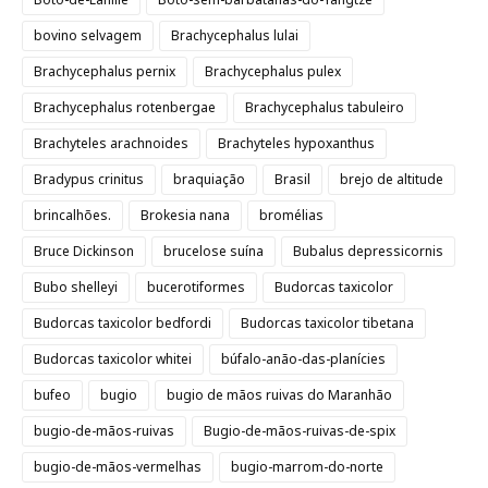
bovino selvagem
Brachycephalus lulai
Brachycephalus pernix
Brachycephalus pulex
Brachycephalus rotenbergae
Brachycephalus tabuleiro
Brachyteles arachnoides
Brachyteles hypoxanthus
Bradypus crinitus
braquiação
Brasil
brejo de altitude
brincalhões.
Brokesia nana
bromélias
Bruce Dickinson
brucelose suína
Bubalus depressicornis
Bubo shelleyi
bucerotiformes
Budorcas taxicolor
Budorcas taxicolor bedfordi
Budorcas taxicolor tibetana
Budorcas taxicolor whitei
búfalo-anão-das-planícies
bufeo
bugio
bugio de mãos ruivas do Maranhão
bugio-de-mãos-ruivas
Bugio-de-mãos-ruivas-de-spix
bugio-de-mãos-vermelhas
bugio-marrom-do-norte