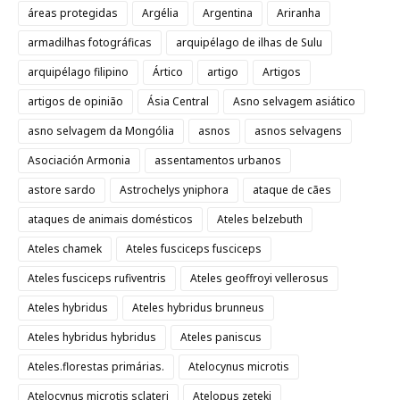
áreas protegidas
Argélia
Argentina
Ariranha
armadilhas fotográficas
arquipélago de ilhas de Sulu
arquipélago filipino
Ártico
artigo
Artigos
artigos de opinião
Ásia Central
Asno selvagem asiático
asno selvagem da Mongólia
asnos
asnos selvagens
Asociación Armonia
assentamentos urbanos
astore sardo
Astrochelys yniphora
ataque de cães
ataques de animais domésticos
Ateles belzebuth
Ateles chamek
Ateles fusciceps fusciceps
Ateles fusciceps rufiventris
Ateles geoffroyi vellerosus
Ateles hybridus
Ateles hybridus brunneus
Ateles hybridus hybridus
Ateles paniscus
Ateles.florestas primárias.
Atelocynus microtis
Atelocynus microtis sclateri
Atelopus zeteki