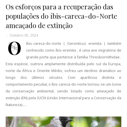
Os esforços para a recuperação das
populações do íbis-careca-do-Norte
ameaçado de extinção
-
Outubro 05, 2024
O
íbis-careca-do-norte ( Geronticus eremita ) também
conhecido como íbis-eremita , é uma ave migratória de
grande porte que pertence à família Threskiornithidae .
Esta espécie, outrora amplamente distribuída pelo sul da Europa,
norte da África e Oriente Médio, sofreu um declínio dramático ao
longo dos últimos séculos. Com aparência distinta e
comportamento peculiar, o íbis-careca-do-norte tornou-se um ícone
da conservação ambiental, sendo listado como ameaçado de
extinção (EN) pela IUCN (União Internacional para a Conservação da
Natureza).…