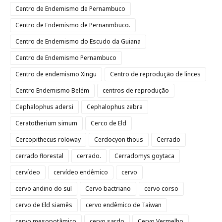
Centro de Endemismo de Pernambuco
Centro de Endemismo de Pernanmbuco.
Centro de Endemismo do Escudo da Guiana
Centro de Endemismo Pernambuco
Centro de endemismo Xingu
Centro de reprodução de linces
Centro Endemismo Belém
centros de reprodução
Cephalophus adersi
Cephalophus zebra
Ceratotherium simum
Cerco de Eld
Cercopithecus roloway
Cerdocyon thous
Cerrado
cerrado florestal
cerrado.
Cerradomys goytaca
cervídeo
cervídeo endêmico
cervo
cervo andino do sul
Cervo bactriano
cervo corso
cervo de Eld siamês
cervo endêmico de Taiwan
cervo mesopotâmico
cervo sardo
Cervo Vermelho