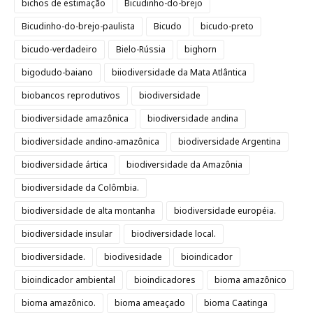
bichos de estimação
Bicudinho-do-brejo
Bicudinho-do-brejo-paulista
Bicudo
bicudo-preto
bicudo-verdadeiro
Bielo-Rússia
bighorn
bigodudo-baiano
biiodiversidade da Mata Atlântica
biobancos reprodutivos
biodiversidade
biodiversidade amazônica
biodiversidade andina
biodiversidade andino-amazônica
biodiversidade Argentina
biodiversidade ártica
biodiversidade da Amazônia
biodiversidade da Colômbia.
biodiversidade de alta montanha
biodiversidade européia.
biodiversidade insular
biodiversidade local.
biodiversidade.
biodivesidade
bioindicador
bioindicador ambiental
bioindicadores
bioma amazônico
bioma amazônico.
bioma ameaçado
bioma Caatinga