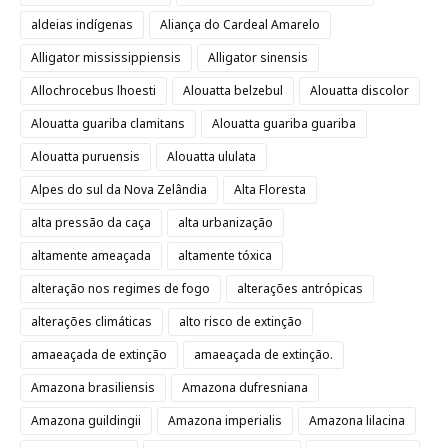
aldeias indígenas
Aliança do Cardeal Amarelo
Alligator mississippiensis
Alligator sinensis
Allochrocebus lhoesti
Alouatta belzebul
Alouatta discolor
Alouatta guariba clamitans
Alouatta guariba guariba
Alouatta puruensis
Alouatta ululata
Alpes do sul da Nova Zelândia
Alta Floresta
alta pressão da caça
alta urbanização
altamente ameaçada
altamente tóxica
alteração nos regimes de fogo
alterações antrópicas
alterações climáticas
alto risco de extinção
amaeaçada de extinção
amaeaçada de extinção.
Amazona brasiliensis
Amazona dufresniana
Amazona guildingii
Amazona imperialis
Amazona lilacina