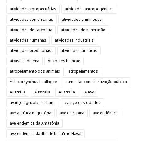
atividades agropecuárias
atividades antropogênicas
atividades comunitárias
atividades criminosas
atividades de carvoaria
atividades de mineração
atividades humanas
atividades industriais
atividades predatórias.
atividades turísticas
ativista indígena
Atlapetes blancae
atropelamento dos animais
atropelamentos
Aulacorhynchus huallagae
aumentar conscientização pública
Austrália
Áustralia
Austrália.
Auwo
avanço agrícola e urbano
avanço das cidades
ave aqu´tica migratória
ave de rapina
ave endêmica
ave endêmica da Amazônia
ave endêmica da ilha de Kaua'i no Havaí