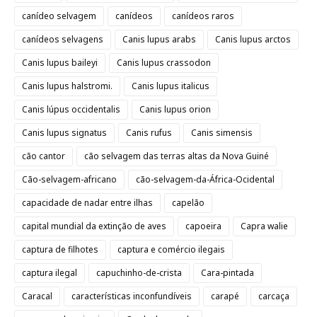
canídeo selvagem
canídeos
canídeos raros
canídeos selvagens
Canis lupus arabs
Canis lupus arctos
Canis lupus baileyi
Canis lupus crassodon
Canis lupus halstromi.
Canis lupus italicus
Canis lúpus occidentalis
Canis lupus orion
Canis lupus signatus
Canis rufus
Canis simensis
cão cantor
cão selvagem das terras altas da Nova Guiné
Cão-selvagem-africano
cão-selvagem-da-África-Ocidental
capacidade de nadar entre ilhas
capelão
capital mundial da extinção de aves
capoeira
Capra walie
captura de filhotes
captura e comércio ilegais
captura ilegal
capuchinho-de-crista
Cara-pintada
Caracal
características inconfundíveis
carapé
carcaça