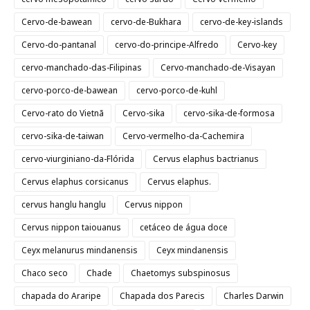
Cervo-de-bawean
cervo-de-Bukhara
cervo-de-key-islands
Cervo-do-pantanal
cervo-do-principe-Alfredo
Cervo-key
cervo-manchado-das-Filipinas
Cervo-manchado-de-Visayan
cervo-porco-de-bawean
cervo-porco-de-kuhl
Cervo-rato do Vietnã
Cervo-sika
cervo-sika-de-formosa
cervo-sika-de-taiwan
Cervo-vermelho-da-Cachemira
cervo-viurginiano-da-Flórida
Cervus elaphus bactrianus
Cervus elaphus corsicanus
Cervus elaphus.
cervus hanglu hanglu
Cervus nippon
Cervus nippon taiouanus
cetáceo de água doce
Ceyx melanurus mindanensis
Ceyx mindanensis
Chaco seco
Chade
Chaetomys subspinosus
chapada do Araripe
Chapada dos Parecis
Charles Darwin