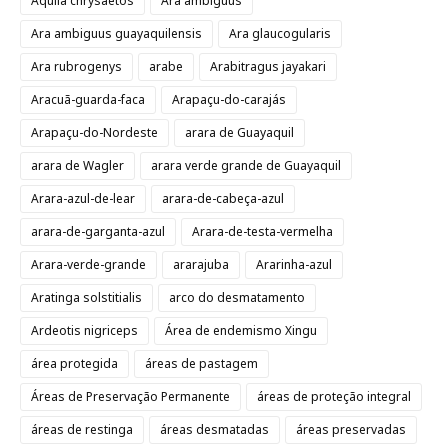
Aquila chrysaetos
Ara ambiguus
Ara ambiguus guayaquilensis
Ara glaucogularis
Ara rubrogenys
arabe
Arabitragus jayakari
Aracuã-guarda-faca
Arapaçu-do-carajás
Arapaçu-do-Nordeste
arara de Guayaquil
arara de Wagler
arara verde grande de Guayaquil
Arara-azul-de-lear
arara-de-cabeça-azul
arara-de-garganta-azul
Arara-de-testa-vermelha
Arara-verde-grande
ararajuba
Ararinha-azul
Aratinga solstitialis
arco do desmatamento
Ardeotis nigriceps
Área de endemismo Xingu
área protegida
áreas de pastagem
Áreas de Preservação Permanente
áreas de proteção integral
áreas de restinga
áreas desmatadas
áreas preservadas