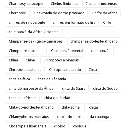
Charmosyna toxopei
Chelus fimbriata
Chelus orinocensis
Chernobyl.
Chevrotain de dorso prateado
Chifre da África
chifres de rinoceronte
chifres em formato de lira
Chile
chimpanzé-da-África-Ocidental
Chimpanzé-da-nigéria-camarões
chimpanzé-do-leste-africano
Chimpanzé-ocidental
Chimpanzé-oriental
chimpanzés
China
China.
Chiropotes albinasus
Chiropotes satanas
Chiropotes utahicki
Chita
chita asiática
chita da Tânzania
chita do noroeste da África.
chita do Saara
chita do Sudão
chita sul-africana
chita-do -Sudão
Chita-do-nordeste-africano
chita-somali
chitas
Chlamyphorus truncatus
choca-do-nordeste-da-caatinga
Choeropsis liberiensis
choibo
choique