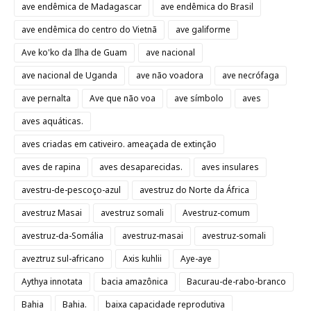
ave endêmica de Madagascar
ave endêmica do Brasil
ave endêmica do centro do Vietnã
ave galiforme
Ave ko'ko da Ilha de Guam
ave nacional
ave nacional de Uganda
ave não voadora
ave necrófaga
ave pernalta
Ave que não voa
ave símbolo
aves
aves aquáticas.
aves criadas em cativeiro. ameaçada de extinção
aves de rapina
aves desaparecidas.
aves insulares
avestru-de-pescoço-azul
avestruz do Norte da África
avestruz Masai
avestruz somali
Avestruz-comum
avestruz-da-Somália
avestruz-masai
avestruz-somali
aveztruz sul-africano
Axis kuhlii
Aye-aye
Aythya innotata
bacia amazônica
Bacurau-de-rabo-branco
Bahia
Bahia.
baixa capacidade reprodutiva