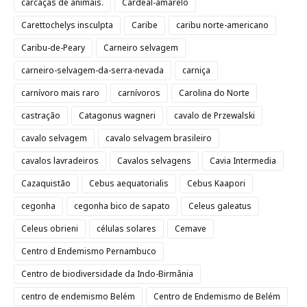
carcaças de animais.
Cardeal-amarelo
Carettochelys insculpta
Caribe
caribu norte-americano
Caribu-de-Peary
Carneiro selvagem
carneiro-selvagem-da-serra-nevada
carniça
carnívoro mais raro
carnívoros
Carolina do Norte
castração
Catagonus wagneri
cavalo de Przewalski
cavalo selvagem
cavalo selvagem brasileiro
cavalos lavradeiros
Cavalos selvagens
Cavia Intermedia
Cazaquistão
Cebus aequatorialis
Cebus Kaapori
cegonha
cegonha bico de sapato
Celeus galeatus
Celeus obrieni
células solares
Cemave
Centro d Endemismo Pernambuco
Centro de biodiversidade da Indo-Birmânia
centro de endemismo Belém
Centro de Endemismo de Belém