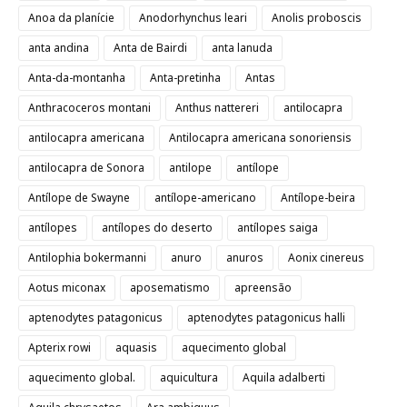
Anoa da planície
Anodorhynchus leari
Anolis proboscis
anta andina
Anta de Bairdi
anta lanuda
Anta-da-montanha
Anta-pretinha
Antas
Anthracoceros montani
Anthus nattereri
antilocapra
antilocapra americana
Antilocapra americana sonoriensis
antilocapra de Sonora
antilope
antílope
Antílope de Swayne
antílope-americano
Antílope-beira
antílopes
antílopes do deserto
antílopes saiga
Antilophia bokermanni
anuro
anuros
Aonix cinereus
Aotus miconax
aposematismo
apreensão
aptenodytes patagonicus
aptenodytes patagonicus halli
Apterix rowi
aquasis
aquecimento global
aquecimento global.
aquicultura
Aquila adalberti