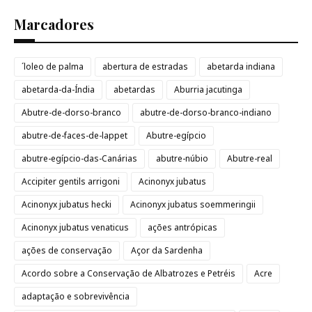
Marcadores
´loleo de palma
abertura de estradas
abetarda indiana
abetarda-da-Índia
abetardas
Aburria jacutinga
Abutre-de-dorso-branco
abutre-de-dorso-branco-indiano
abutre-de-faces-de-lappet
Abutre-egípcio
abutre-egípcio-das-Canárias
abutre-núbio
Abutre-real
Accipiter gentils arrigoni
Acinonyx jubatus
Acinonyx jubatus hecki
Acinonyx jubatus soemmeringii
Acinonyx jubatus venaticus
ações antrópicas
ações de conservação
Açor da Sardenha
Acordo sobre a Conservação de Albatrozes e Petréis
Acre
adaptação e sobrevivência