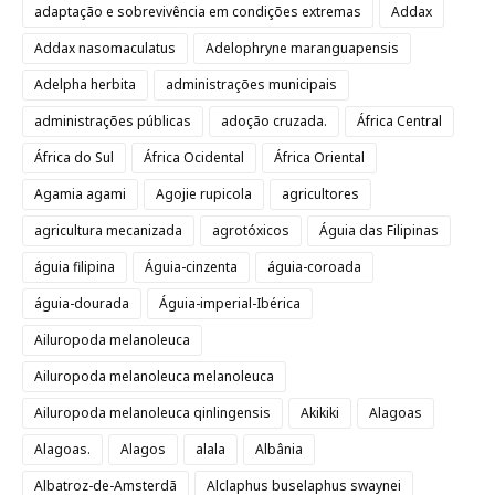
adaptação e sobrevivência em condições extremas
Addax
Addax nasomaculatus
Adelophryne maranguapensis
Adelpha herbita
administrações municipais
administrações públicas
adoção cruzada.
África Central
África do Sul
África Ocidental
África Oriental
Agamia agami
Agojie rupicola
agricultores
agricultura mecanizada
agrotóxicos
Águia das Filipinas
águia filipina
Águia-cinzenta
águia-coroada
águia-dourada
Águia-imperial-Ibérica
Ailuropoda melanoleuca
Ailuropoda melanoleuca melanoleuca
Ailuropoda melanoleuca qinlingensis
Akikiki
Alagoas
Alagoas.
Alagos
alala
Albânia
Albatroz-de-Amsterdã
Alclaphus buselaphus swaynei