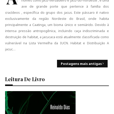
nomes como jacu-verdadeiro e jacu-do-nordeste , é uma
ave de grande porte que pertence à família dos
cracídeos , específica do grupo dos jacus. Este pássaro é nativo
exclusivamente da região Nordeste do Brasil, onde habita
principalmente a Caatinga, um bioma único e semiárido. Devido à
intensa pressão antropogênica, incluindo caça indiscriminada e
destruição de habitat, a jacucaca está atualmente classificada como
vulnerável na Lista Vermelha da IUCN. Habitat e Distribuição A
jacuc…
Postagens mais antigas
Leitura De Livro