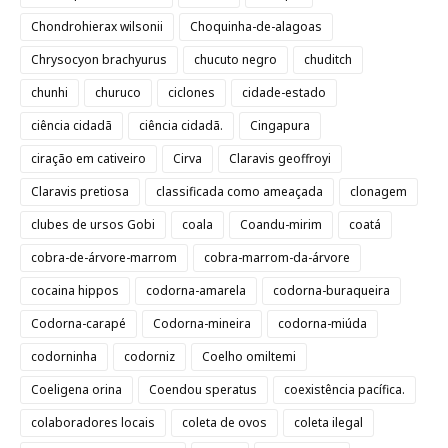
Chondrohierax wilsonii
Choquinha-de-alagoas
Chrysocyon brachyurus
chucuto negro
chuditch
chunhi
churuco
ciclones
cidade-estado
ciência cidadã
ciência cidadã.
Cingapura
ciração em cativeiro
Cirva
Claravis geoffroyi
Claravis pretiosa
classificada como ameaçada
clonagem
clubes de ursos Gobi
coala
Coandu-mirim
coatá
cobra-de-árvore-marrom
cobra-marrom-da-árvore
cocaina hippos
codorna-amarela
codorna-buraqueira
Codorna-carapé
Codorna-mineira
codorna-miúda
codorninha
codorniz
Coelho omiltemi
Coeligena orina
Coendou speratus
coexistência pacífica.
colaboradores locais
coleta de ovos
coleta ilegal