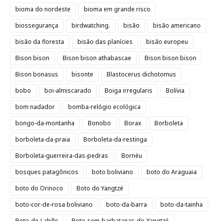
bioma do nordeste
bioma em grande risco
biossegurança
birdwatching.
bisão
bisão americano
bisão da floresta
bisão das planícies
bisão europeu
Bison bison
Bison bison athabascae
Bison bison bison
Bison bonasus
bisonte
Blastocerus dichotomus
bobo
boi-almiscarado
Boiga irregularis
Bolívia
bom nadador
bomba-relógio ecológica
bongo-da-montanha
Bonobo
Borax
Borboleta
borboleta-da-praia
Borboleta-da-restinga
Borboleta-guerreira-das-pedras
Bornéu
bosques patagônicos
boto boliviano
boto do Araguaia
boto do Orinoco
Boto do Yangtzé
boto-cor-de-rosa boliviano
boto-da-barra
boto-da-tainha
Boto-de-Lahille
Boto-sem-barbatanas-do-Yangtzé