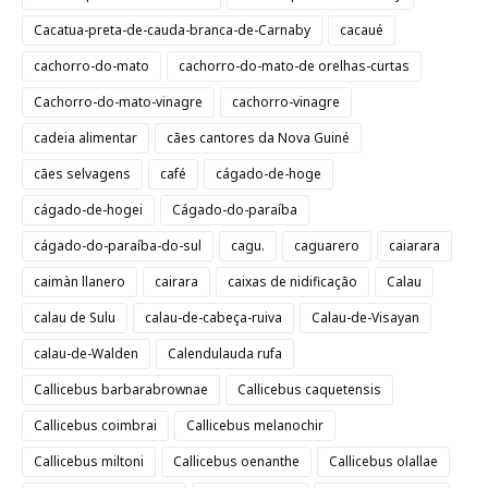
Cacatua-preta-de-cauda-branca-de-Carnaby
cacaué
cachorro-do-mato
cachorro-do-mato-de orelhas-curtas
Cachorro-do-mato-vinagre
cachorro-vinagre
cadeia alimentar
cães cantores da Nova Guiné
cães selvagens
café
cágado-de-hoge
cágado-de-hogei
Cágado-do-paraíba
cágado-do-paraíba-do-sul
cagu.
caguarero
caiarara
caimàn llanero
cairara
caixas de nidificação
Calau
calau de Sulu
calau-de-cabeça-ruiva
Calau-de-Visayan
calau-de-Walden
Calendulauda rufa
Callicebus barbarabrownae
Callicebus caquetensis
Callicebus coimbrai
Callicebus melanochir
Callicebus miltoni
Callicebus oenanthe
Callicebus olallae