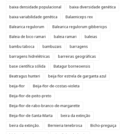
baixa densidade populacional
baixa diversidade genética
baixa variabilidade genética
Balaeniceps rex
Balearica regulorum
Balearica regulorum gibbericps
Baleia de bico ramari
baleia ramari
baleias
bambu taboca
bambuzais
barragens
barragens hidrelétricas
barreiras geográficas
base científica sólida
Batagur borneoensis
Beatragus hunteri
beija flor estrela de garganta azul
beija-flor
Beija-flor-de-costas-violeta
Beija-flor-de-peito-preto
Beija-flor-de-rabo-branco-de-margarette
Beija-flor-de-Santa-Marta
beira da extinção
beira da extinção.
Bernieria tenebrosa
Bicho-preguiça