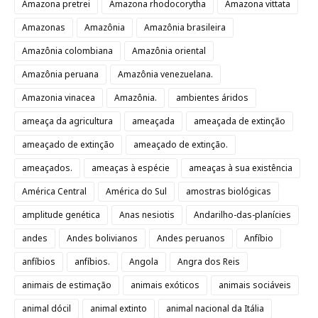
Amazona pretrei
Amazona rhodocorytha
Amazona vittata
Amazonas
Amazônia
Amazônia brasileira
Amazônia colombiana
Amazônia oriental
Amazônia peruana
Amazônia venezuelana.
Amazonia vinacea
Amazônia.
ambientes áridos
ameaça da agricultura
ameaçada
ameaçada de extinção
ameaçado de extinção
ameaçado de extinção.
ameaçados.
ameaças à espécie
ameaças à sua existência
América Central
América do Sul
amostras biológicas
amplitude genética
Anas nesiotis
Andarilho-das-planícies
andes
Andes bolivianos
Andes peruanos
Anfíbio
anfíbios
anfíbios.
Angola
Angra dos Reis
animais de estimação
animais exóticos
animais sociáveis
animal dócil
animal extinto
animal nacional da Itália