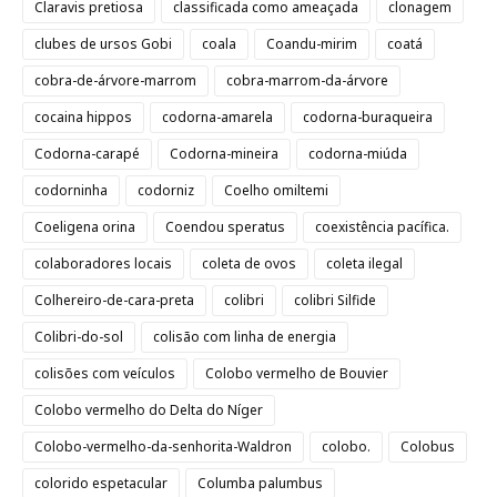
Claravis pretiosa
classificada como ameaçada
clonagem
clubes de ursos Gobi
coala
Coandu-mirim
coatá
cobra-de-árvore-marrom
cobra-marrom-da-árvore
cocaina hippos
codorna-amarela
codorna-buraqueira
Codorna-carapé
Codorna-mineira
codorna-miúda
codorninha
codorniz
Coelho omiltemi
Coeligena orina
Coendou speratus
coexistência pacífica.
colaboradores locais
coleta de ovos
coleta ilegal
Colhereiro-de-cara-preta
colibri
colibri Silfide
Colibri-do-sol
colisão com linha de energia
colisões com veículos
Colobo vermelho de Bouvier
Colobo vermelho do Delta do Níger
Colobo-vermelho-da-senhorita-Waldron
colobo.
Colobus
colorido espetacular
Columba palumbus