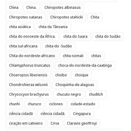
China
China.
Chiropotes albinasus
Chiropotes satanas
Chiropotes utahicki
Chita
chita asiática
chita da Tânzania
chita do noroeste da África.
chita do Saara
chita do Sudão
chita sul-africana
chita-do -Sudão
Chita-do-nordeste-africano
chita-somali
chitas
Chlamyphorus truncatus
choca-do-nordeste-da-caatinga
Choeropsis liberiensis
choibo
choique
Chondrohierax wilsonii
Choquinha-de-alagoas
Chrysocyon brachyurus
chucuto negro
chuditch
chunhi
churuco
ciclones
cidade-estado
ciência cidadã
ciência cidadã.
Cingapura
ciração em cativeiro
Cirva
Claravis geoffroyi