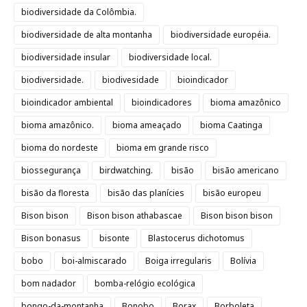
biodiversidade da Colômbia.
biodiversidade de alta montanha
biodiversidade européia.
biodiversidade insular
biodiversidade local.
biodiversidade.
biodivesidade
bioindicador
bioindicador ambiental
bioindicadores
bioma amazônico
bioma amazônico.
bioma ameaçado
bioma Caatinga
bioma do nordeste
bioma em grande risco
biossegurança
birdwatching.
bisão
bisão americano
bisão da floresta
bisão das planícies
bisão europeu
Bison bison
Bison bison athabascae
Bison bison bison
Bison bonasus
bisonte
Blastocerus dichotomus
bobo
boi-almiscarado
Boiga irregularis
Bolívia
bom nadador
bomba-relógio ecológica
bongo-da-montanha
Bonobo
Borax
Borboleta