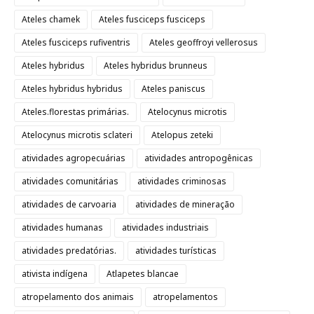
Ateles chamek
Ateles fusciceps fusciceps
Ateles fusciceps rufiventris
Ateles geoffroyi vellerosus
Ateles hybridus
Ateles hybridus brunneus
Ateles hybridus hybridus
Ateles paniscus
Ateles.florestas primárias.
Atelocynus microtis
Atelocynus microtis sclateri
Atelopus zeteki
atividades agropecuárias
atividades antropogênicas
atividades comunitárias
atividades criminosas
atividades de carvoaria
atividades de mineração
atividades humanas
atividades industriais
atividades predatórias.
atividades turísticas
ativista indígena
Atlapetes blancae
atropelamento dos animais
atropelamentos