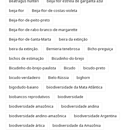
Beatragus hunteri
beija flor estrela de garganta azul
beija-flor
Beija-flor-de-costas-violeta
Beija-flor-de-peito-preto
Beija-flor-de-rabo-branco-de-margarette
Beija-flor-de-Santa-Marta
beira da extinção
beira da extinção.
Bernieria tenebrosa
Bicho-preguiça
bichos de estimação
Bicudinho-do-brejo
Bicudinho-do-brejo-paulista
Bicudo
bicudo-preto
bicudo-verdadeiro
Bielo-Rússia
bighorn
bigodudo-baiano
biiodiversidade da Mata Atlântica
biobancos reprodutivos
biodiversidade
biodiversidade amazônica
biodiversidade andina
biodiversidade andino-amazônica
biodiversidade Argentina
biodiversidade ártica
biodiversidade da Amazônia