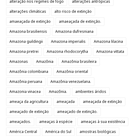
alteração nos regimes de fogo
alterações antrópicas
alterações climáticas
alto risco de extinção
amaeaçada de extinção
amaeaçada de extinção.
Amazona brasiliensis
Amazona dufresniana
Amazona guildingii
Amazona imperialis
Amazona lilacina
Amazona pretrei
Amazona rhodocorytha
Amazona vittata
Amazonas
Amazônia
Amazônia brasileira
Amazônia colombiana
Amazônia oriental
Amazônia peruana
Amazônia venezuelana.
Amazonia vinacea
Amazônia.
ambientes áridos
ameaça da agricultura
ameaçada
ameaçada de extinção
ameaçado de extinção
ameaçado de extinção.
ameaçados.
ameaças à espécie
ameaças à sua existência
América Central
América do Sul
amostras biológicas