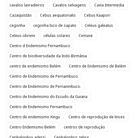
cavalos lavradeiros
Cavalos selvagens
Cavia Intermedia
Cazaquistão
Cebus aequatorialis
Cebus Kaapori
cegonha
cegonha bico de sapato
Celeus galeatus
Celeus obrieni
células solares
Cemave
Centro d Endemismo Pernambuco
Centro de biodiversidade da Indo-Birmânia
centro de endemismo Belém
Centro de Endemismo de Belém
Centro de Endemismo de Pernambuco
Centro de Endemismo de Pernanmbuco.
Centro de Endemismo do Escudo da Guiana
Centro de Endemismo Pernambuco
Centro de endemismo Xingu
Centro de reprodução de linces
Centro Endemismo Belém
centros de reprodução
Cephalophus adersi
Cephalophus zebra