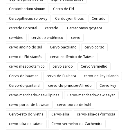
Ceratotherium simum
Cerco de Eld
Cercopithecus roloway
Cerdocyon thous
Cerrado
cerrado florestal
cerrado.
Cerradomys goytaca
cervídeo
cervídeo endêmico
cervo
cervo andino do sul
Cervo bactriano
cervo corso
cervo de Eld siamês
cervo endêmico de Taiwan
cervo mesopotâmico
cervo sardo
Cervo Vermelho
Cervo-de-bawean
cervo-de-Bukhara
cervo-de-key-islands
Cervo-do-pantanal
cervo-do-principe-Alfredo
Cervo-key
cervo-manchado-das-Filipinas
Cervo-manchado-de-Visayan
cervo-porco-de-bawean
cervo-porco-de-kuhl
Cervo-rato do Vietnã
Cervo-sika
cervo-sika-de-formosa
cervo-sika-de-taiwan
Cervo-vermelho-da-Cachemira