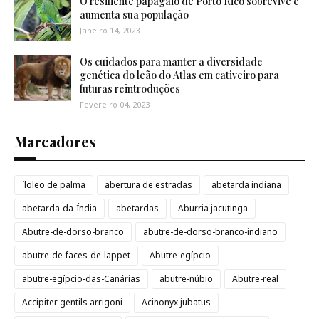
O resiliente papagaio de Porto Rico sobrevive e
aumenta sua população
Janeiro 14, 2023
Os cuidados para manter a diversidade
genética do leão do Atlas em cativeiro para
futuras reintroduções
Fevereiro 04, 2023
Marcadores
´loleo de palma
abertura de estradas
abetarda indiana
abetarda-da-Índia
abetardas
Aburria jacutinga
Abutre-de-dorso-branco
abutre-de-dorso-branco-indiano
abutre-de-faces-de-lappet
Abutre-egípcio
abutre-egípcio-das-Canárias
abutre-núbio
Abutre-real
Accipiter gentils arrigoni
Acinonyx jubatus