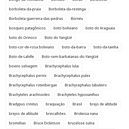
borboleta-da-praia
Borboleta-da-restinga
Borboleta-guerreira-das-pedras
Bornéu
bosques patagônicos
boto boliviano
boto do Araguaia
boto do Orinoco
Boto do Yangtzé
boto-cor-de-rosa boliviano
boto-da-barra
boto-da-tainha
Boto-de-Lahille
Boto-sem-barbatanas-do-Yangtzé
bovino selvagem
Brachycephalus lulai
Brachycephalus pernix
Brachycephalus pulex
Brachycephalus rotenbergae
Brachycephalus tabuleiro
Brachyteles arachnoides
Brachyteles hypoxanthus
Bradypus crinitus
braquiação
Brasil
brejo de altitude
brejos de altitude
brincalhões.
Brokesia nana
bromélias
Bruce Dickinson
brucelose suína