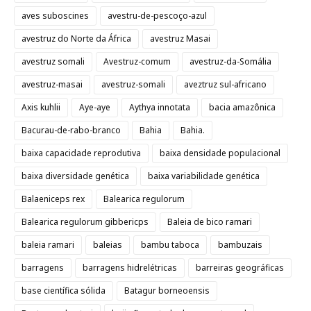
aves suboscines
avestru-de-pescoço-azul
avestruz do Norte da África
avestruz Masai
avestruz somali
Avestruz-comum
avestruz-da-Somália
avestruz-masai
avestruz-somali
aveztruz sul-africano
Axis kuhlii
Aye-aye
Aythya innotata
bacia amazônica
Bacurau-de-rabo-branco
Bahia
Bahia.
baixa capacidade reprodutiva
baixa densidade populacional
baixa diversidade genética
baixa variabilidade genética
Balaeniceps rex
Balearica regulorum
Balearica regulorum gibbericps
Baleia de bico ramari
baleia ramari
baleias
bambu taboca
bambuzais
barragens
barragens hidrelétricas
barreiras geográficas
base científica sólida
Batagur borneoensis