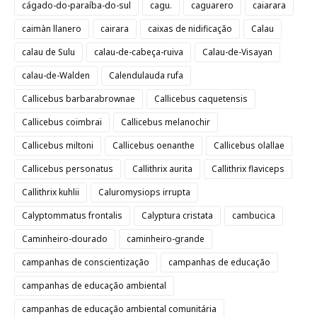
cágado-do-paraíba-do-sul
cagu.
caguarero
caiarara
caimàn llanero
cairara
caixas de nidificação
Calau
calau de Sulu
calau-de-cabeça-ruiva
Calau-de-Visayan
calau-de-Walden
Calendulauda rufa
Callicebus barbarabrownae
Callicebus caquetensis
Callicebus coimbrai
Callicebus melanochir
Callicebus miltoni
Callicebus oenanthe
Callicebus olallae
Callicebus personatus
Callithrix aurita
Callithrix flaviceps
Callithrix kuhlii
Caluromysiops irrupta
Calyptommatus frontalis
Calyptura cristata
cambucica
Caminheiro-dourado
caminheiro-grande
campanhas de conscientização
campanhas de educação
campanhas de educação ambiental
campanhas de educação ambiental comunitária