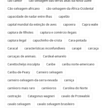
cão cantor
cão selvagem das terras altas da Nova Guiné
Cão-selvagem-africano
cão-selvagem-da-África-Ocidental
capacidade de nadar entre ilhas
capelão
capital mundial da extinção de aves
capoeira
Capra walie
captura de filhotes
captura e comércio ilegais
captura ilegal
capuchinho-de-crista
Cara-pintada
Caracal
características inconfundíveis
carapé
carcaça
carcaças de animais.
Cardeal-amarelo
Carettochelys insculpta
Caribe
caribu norte-americano
Caribu-de-Peary
Carneiro selvagem
carneiro-selvagem-da-serra-nevada
carniça
carnívoro mais raro
carnívoros
Carolina do Norte
castração
Catagonus wagneri
cavalo de Przewalski
cavalo selvagem
cavalo selvagem brasileiro