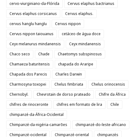
cervo-viurginiano-da-Flórida
Cervus elaphus bactrianus
Cervus elaphus corsicanus
Cervus elaphus.
cervus hanglu hanglu
Cervus nippon
Cervus nippon taiouanus
cetáceo de água doce
Ceyx melanurus mindanensis
Ceyx mindanensis
Chaco seco
Chade
Chaetomys subspinosus
Chamaeza baturitensis
chapada do Araripe
Chapada dos Parecis
Charles Darwin
Charmosyna toxopei
Chelus fimbriata
Chelus orinocensis
Chernobyl.
Chevrotain de dorso prateado
Chifre da África
chifres de rinoceronte
chifres em formato de lira
Chile
chimpanzé-da-África-Ocidental
Chimpanzé-da-nigéria-camarões
chimpanzé-do-leste-africano
Chimpanzé-ocidental
Chimpanzé-oriental
chimpanzés