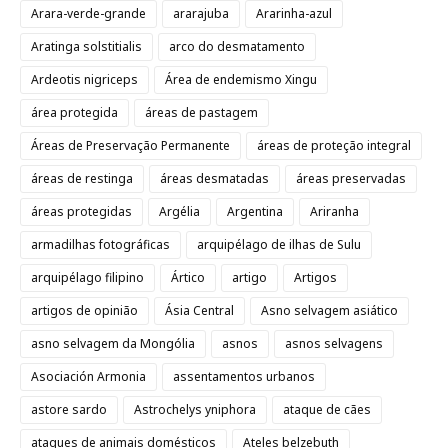
Arara-verde-grande
ararajuba
Ararinha-azul
Aratinga solstitialis
arco do desmatamento
Ardeotis nigriceps
Área de endemismo Xingu
área protegida
áreas de pastagem
Áreas de Preservação Permanente
áreas de proteção integral
áreas de restinga
áreas desmatadas
áreas preservadas
áreas protegidas
Argélia
Argentina
Ariranha
armadilhas fotográficas
arquipélago de ilhas de Sulu
arquipélago filipino
Ártico
artigo
Artigos
artigos de opinião
Ásia Central
Asno selvagem asiático
asno selvagem da Mongólia
asnos
asnos selvagens
Asociación Armonia
assentamentos urbanos
astore sardo
Astrochelys yniphora
ataque de cães
ataques de animais domésticos
Ateles belzebuth