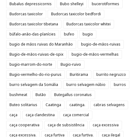
Bubalus depressicornis
Bubo shelleyi
bucerotiformes
Budorcas taxicolor
Budorcas taxicolor bedfordi
Budorcas taxicolor tibetana
Budorcas taxicolor whitei
búfalo-anão-das-planícies
bufeo
bugio
bugio de mãos ruivas do Maranhão
bugio-de-mãos-ruivas
Bugio-de-mãos-ruivas-de-spix
bugio-de-mãos-vermelhas
bugio-marrom-do-norte
Bugio-ruivo
Bugio-vermelho-do-rio-purus
Buritirama
burrito negruzco
burro selvagem da Somália
burro selvagem núbio
burros
bushmeat
Butão
Butegallus coronatus
Buteo solitarius
Caatinga
caatinga.
cabras selvagens
caça
caça clandestina
caça comercial
caça cooperativa
caça de subsistência
caça excessiva
caça excessiva.
caça furtiva
caça furtiva.
caça ilegal