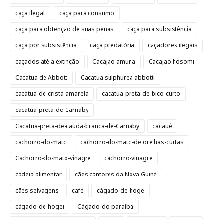
caça ilegal.
caça para consumo
caça para obtenção de suas penas
caça para subsistência
caça por subsistência
caça predatória
caçadores ilegais
caçados até a extinção
Cacajao amuna
Cacajao hosomi
Cacatua de Abbott
Cacatua sulphurea abbotti
cacatua-de-crista-amarela
cacatua-preta-de-bico-curto
cacatua-preta-de-Carnaby
Cacatua-preta-de-cauda-branca-de-Carnaby
cacaué
cachorro-do-mato
cachorro-do-mato-de orelhas-curtas
Cachorro-do-mato-vinagre
cachorro-vinagre
cadeia alimentar
cães cantores da Nova Guiné
cães selvagens
café
cágado-de-hoge
cágado-de-hogei
Cágado-do-paraíba