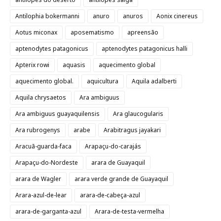
Antilophia bokermanni
anuro
anuros
Aonix cinereus
Aotus miconax
aposematismo
apreensão
aptenodytes patagonicus
aptenodytes patagonicus halli
Apterix rowi
aquasis
aquecimento global
aquecimento global.
aquicultura
Aquila adalberti
Aquila chrysaetos
Ara ambiguus
Ara ambiguus guayaquilensis
Ara glaucogularis
Ara rubrogenys
arabe
Arabitragus jayakari
Aracuã-guarda-faca
Arapaçu-do-carajás
Arapaçu-do-Nordeste
arara de Guayaquil
arara de Wagler
arara verde grande de Guayaquil
Arara-azul-de-lear
arara-de-cabeça-azul
arara-de-garganta-azul
Arara-de-testa-vermelha