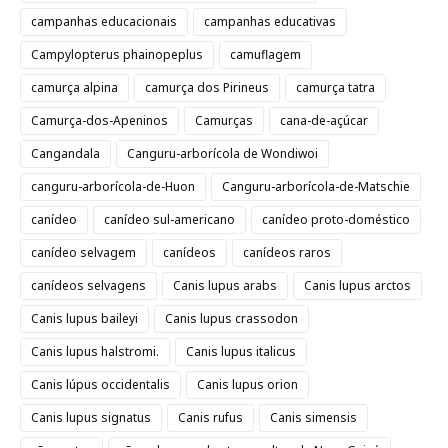
campanhas educacionais
campanhas educativas
Campylopterus phainopeplus
camuflagem
camurça alpina
camurça dos Pirineus
camurça tatra
Camurça-dos-Apeninos
Camurças
cana-de-açúcar
Cangandala
Canguru-arborícola de Wondiwoi
canguru-arborícola-de-Huon
Canguru-arborícola-de-Matschie
canídeo
canídeo sul-americano
canídeo proto-doméstico
canídeo selvagem
canídeos
canídeos raros
canídeos selvagens
Canis lupus arabs
Canis lupus arctos
Canis lupus baileyi
Canis lupus crassodon
Canis lupus halstromi.
Canis lupus italicus
Canis lúpus occidentalis
Canis lupus orion
Canis lupus signatus
Canis rufus
Canis simensis