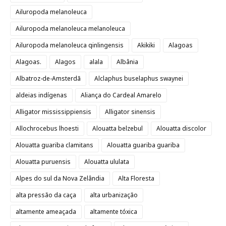
Ailuropoda melanoleuca
Ailuropoda melanoleuca melanoleuca
Ailuropoda melanoleuca qinlingensis
Akikiki
Alagoas
Alagoas.
Alagos
alala
Albânia
Albatroz-de-Amsterdã
Alclaphus buselaphus swaynei
aldeias indígenas
Aliança do Cardeal Amarelo
Alligator mississippiensis
Alligator sinensis
Allochrocebus lhoesti
Alouatta belzebul
Alouatta discolor
Alouatta guariba clamitans
Alouatta guariba guariba
Alouatta puruensis
Alouatta ululata
Alpes do sul da Nova Zelândia
Alta Floresta
alta pressão da caça
alta urbanização
altamente ameaçada
altamente tóxica