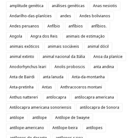
amplitude genética
análises genéticas
Anas nesiotis
Andarilho-das-planícies
andes
Andes bolivianos
Andes peruanos
Anfíbio
anfíbios
anfíbios.
Angola
Angra dos Reis
animais de estimação
animais exóticos
animais sociáveis
animal dócil
animal extinto
animal nacional da Itália
Anoa da planície
Anodorhynchus leari
Anolis proboscis
anta andina
Anta de Bairdi
anta lanuda
Anta-da-montanha
Anta-pretinha
Antas
Anthracoceros montani
Anthus nattereri
antilocapra
antilocapra americana
Antilocapra americana sonoriensis
antilocapra de Sonora
antilope
antílope
Antílope de Swayne
antílope-americano
Antílope-beira
antílopes
antílopes do deserto
antílopes saiga