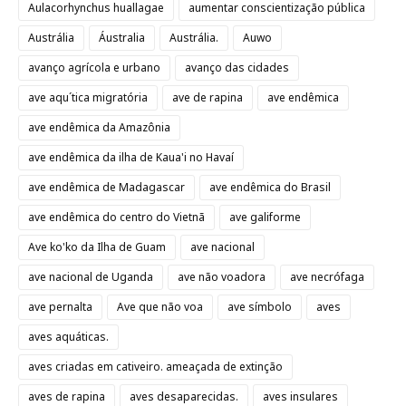
Aulacorhynchus huallagae
aumentar conscientização pública
Austrália
Áustralia
Austrália.
Auwo
avanço agrícola e urbano
avanço das cidades
ave aqu´tica migratória
ave de rapina
ave endêmica
ave endêmica da Amazônia
ave endêmica da ilha de Kaua'i no Havaí
ave endêmica de Madagascar
ave endêmica do Brasil
ave endêmica do centro do Vietnã
ave galiforme
Ave ko'ko da Ilha de Guam
ave nacional
ave nacional de Uganda
ave não voadora
ave necrófaga
ave pernalta
Ave que não voa
ave símbolo
aves
aves aquáticas.
aves criadas em cativeiro. ameaçada de extinção
aves de rapina
aves desaparecidas.
aves insulares