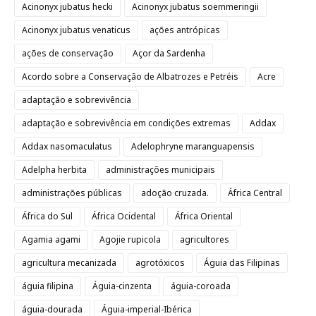
Acinonyx jubatus hecki
Acinonyx jubatus soemmeringii
Acinonyx jubatus venaticus
ações antrópicas
ações de conservação
Açor da Sardenha
Acordo sobre a Conservação de Albatrozes e Petréis
Acre
adaptação e sobrevivência
adaptação e sobrevivência em condições extremas
Addax
Addax nasomaculatus
Adelophryne maranguapensis
Adelpha herbita
administrações municipais
administrações públicas
adoção cruzada.
África Central
África do Sul
África Ocidental
África Oriental
Agamia agami
Agojie rupicola
agricultores
agricultura mecanizada
agrotóxicos
Águia das Filipinas
águia filipina
Águia-cinzenta
águia-coroada
águia-dourada
Águia-imperial-Ibérica