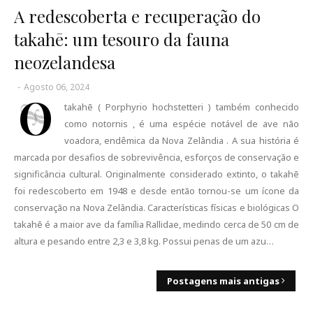
A redescoberta e recuperação do
takahē: um tesouro da fauna
neozelandesa
-
Agosto 06, 2024
O
takahē ( Porphyrio hochstetteri ) também conhecido
como notornis , é uma espécie notável de ave não
voadora, endêmica da Nova Zelândia . A sua história é
marcada por desafios de sobrevivência, esforços de conservação e
significância cultural. Originalmente considerado extinto, o takahē
foi redescoberto em 1948 e desde então tornou-se um ícone da
conservação na Nova Zelândia. Características físicas e biológicas O
takahē é a maior ave da família Rallidae, medindo cerca de 50 cm de
altura e pesando entre 2,3 e 3,8 kg. Possui penas de um azu…
Postagens mais antigas