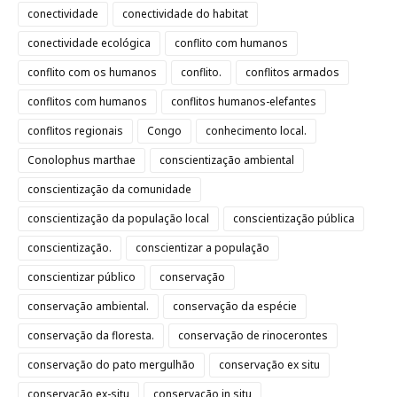
conectividade
conectividade do habitat
conectividade ecológica
conflito com humanos
conflito com os humanos
conflito.
conflitos armados
conflitos com humanos
conflitos humanos-elefantes
conflitos regionais
Congo
conhecimento local.
Conolophus marthae
conscientização ambiental
conscientização da comunidade
conscientização da população local
conscientização pública
conscientização.
conscientizar a população
conscientizar público
conservação
conservação ambiental.
conservação da espécie
conservação da floresta.
conservação de rinocerontes
conservação do pato mergulhão
conservação ex situ
conservação ex-situ
conservação in situ