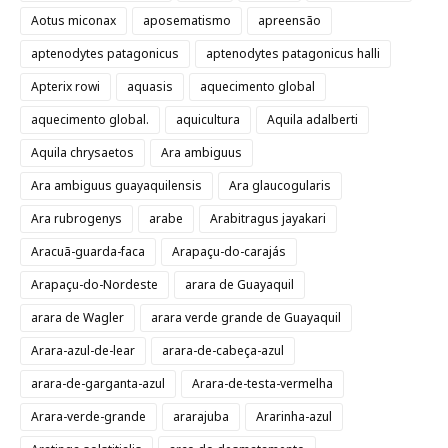
Aotus miconax
aposematismo
apreensão
aptenodytes patagonicus
aptenodytes patagonicus halli
Apterix rowi
aquasis
aquecimento global
aquecimento global.
aquicultura
Aquila adalberti
Aquila chrysaetos
Ara ambiguus
Ara ambiguus guayaquilensis
Ara glaucogularis
Ara rubrogenys
arabe
Arabitragus jayakari
Aracuã-guarda-faca
Arapaçu-do-carajás
Arapaçu-do-Nordeste
arara de Guayaquil
arara de Wagler
arara verde grande de Guayaquil
Arara-azul-de-lear
arara-de-cabeça-azul
arara-de-garganta-azul
Arara-de-testa-vermelha
Arara-verde-grande
ararajuba
Ararinha-azul