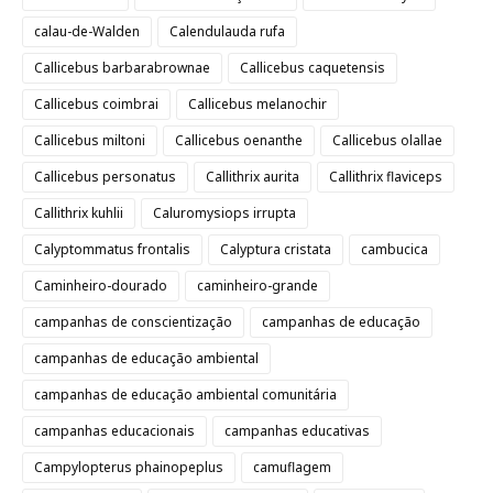
calau-de-Walden
Calendulauda rufa
Callicebus barbarabrownae
Callicebus caquetensis
Callicebus coimbrai
Callicebus melanochir
Callicebus miltoni
Callicebus oenanthe
Callicebus olallae
Callicebus personatus
Callithrix aurita
Callithrix flaviceps
Callithrix kuhlii
Caluromysiops irrupta
Calyptommatus frontalis
Calyptura cristata
cambucica
Caminheiro-dourado
caminheiro-grande
campanhas de conscientização
campanhas de educação
campanhas de educação ambiental
campanhas de educação ambiental comunitária
campanhas educacionais
campanhas educativas
Campylopterus phainopeplus
camuflagem