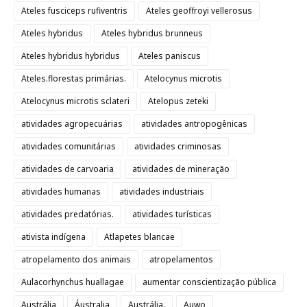
Ateles fusciceps rufiventris
Ateles geoffroyi vellerosus
Ateles hybridus
Ateles hybridus brunneus
Ateles hybridus hybridus
Ateles paniscus
Ateles.florestas primárias.
Atelocynus microtis
Atelocynus microtis sclateri
Atelopus zeteki
atividades agropecuárias
atividades antropogênicas
atividades comunitárias
atividades criminosas
atividades de carvoaria
atividades de mineração
atividades humanas
atividades industriais
atividades predatórias.
atividades turísticas
ativista indígena
Atlapetes blancae
atropelamento dos animais
atropelamentos
Aulacorhynchus huallagae
aumentar conscientização pública
Austrália
Áustralia
Austrália.
Auwo