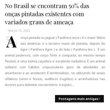
No Brasil se encontram 50% das
onças pintadas existentes com
variados graus de ameaça
-
Março 15, 2022
A
onça-pintada ou Jaguar ( Panthera onca ) é o maior felino
das Américas e o terceiro maior do planeta, depois do
tigre ( Panthera tigris ) e do leão ( Panthera leo ). É um
animal poderoso, com corpo forte e compacto, ao mesmo tempo
flexível, é uma exímia caçadora e excelente nadadora. É um animal
solitário com hábitos crepusculares (pico de atividades ao
amanhecer e ao anoitecer). É territorialista , se utilizando de sinais
olfativos (urina e fezes), auditivos (rugidos) e arranhaduras nas
árvores para delimitar seu território. A espéci…
Postagens mais antigas