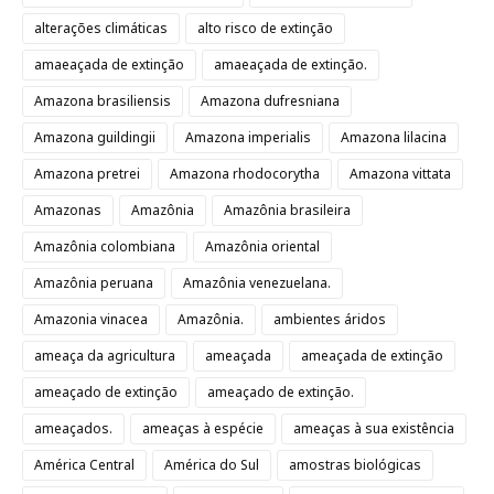
alterações climáticas
alto risco de extinção
amaeaçada de extinção
amaeaçada de extinção.
Amazona brasiliensis
Amazona dufresniana
Amazona guildingii
Amazona imperialis
Amazona lilacina
Amazona pretrei
Amazona rhodocorytha
Amazona vittata
Amazonas
Amazônia
Amazônia brasileira
Amazônia colombiana
Amazônia oriental
Amazônia peruana
Amazônia venezuelana.
Amazonia vinacea
Amazônia.
ambientes áridos
ameaça da agricultura
ameaçada
ameaçada de extinção
ameaçado de extinção
ameaçado de extinção.
ameaçados.
ameaças à espécie
ameaças à sua existência
América Central
América do Sul
amostras biológicas