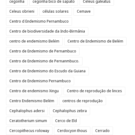
cegonha
cegonha bico de sapato
Celeus galeatus
Celeus obrieni
células solares
Cemave
Centro d Endemismo Pernambuco
Centro de biodiversidade da Indo-Birmânia
centro de endemismo Belém
Centro de Endemismo de Belém
Centro de Endemismo de Pernambuco
Centro de Endemismo de Pernanmbuco.
Centro de Endemismo do Escudo da Guiana
Centro de Endemismo Pernambuco
Centro de endemismo Xingu
Centro de reprodução de linces
Centro Endemismo Belém
centros de reprodução
Cephalophus adersi
Cephalophus zebra
Ceratotherium simum
Cerco de Eld
Cercopithecus roloway
Cerdocyon thous
Cerrado