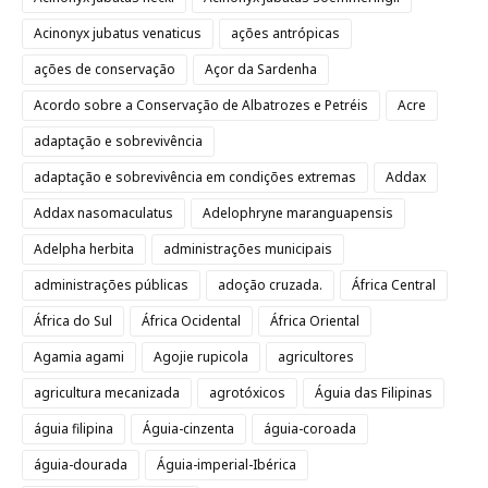
Acinonyx jubatus venaticus
ações antrópicas
ações de conservação
Açor da Sardenha
Acordo sobre a Conservação de Albatrozes e Petréis
Acre
adaptação e sobrevivência
adaptação e sobrevivência em condições extremas
Addax
Addax nasomaculatus
Adelophryne maranguapensis
Adelpha herbita
administrações municipais
administrações públicas
adoção cruzada.
África Central
África do Sul
África Ocidental
África Oriental
Agamia agami
Agojie rupicola
agricultores
agricultura mecanizada
agrotóxicos
Águia das Filipinas
águia filipina
Águia-cinzenta
águia-coroada
águia-dourada
Águia-imperial-Ibérica