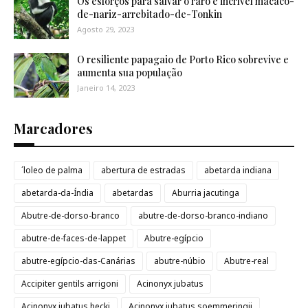
Os esforços para salvar o raro e incrível macaco-
de-nariz-arrebitado-de-Tonkin
Agosto 29, 2023
O resiliente papagaio de Porto Rico sobrevive e
aumenta sua população
Janeiro 14, 2023
Marcadores
´loleo de palma
abertura de estradas
abetarda indiana
abetarda-da-Índia
abetardas
Aburria jacutinga
Abutre-de-dorso-branco
abutre-de-dorso-branco-indiano
abutre-de-faces-de-lappet
Abutre-egípcio
abutre-egípcio-das-Canárias
abutre-núbio
Abutre-real
Accipiter gentils arrigoni
Acinonyx jubatus
Acinonyx jubatus hecki
Acinonyx jubatus soemmeringii