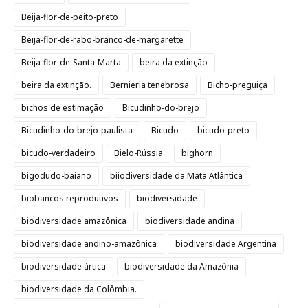
Beija-flor-de-peito-preto
Beija-flor-de-rabo-branco-de-margarette
Beija-flor-de-Santa-Marta
beira da extinção
beira da extinção.
Bernieria tenebrosa
Bicho-preguiça
bichos de estimação
Bicudinho-do-brejo
Bicudinho-do-brejo-paulista
Bicudo
bicudo-preto
bicudo-verdadeiro
Bielo-Rússia
bighorn
bigodudo-baiano
biiodiversidade da Mata Atlântica
biobancos reprodutivos
biodiversidade
biodiversidade amazônica
biodiversidade andina
biodiversidade andino-amazônica
biodiversidade Argentina
biodiversidade ártica
biodiversidade da Amazônia
biodiversidade da Colômbia.