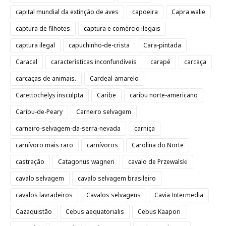
capital mundial da extinção de aves
capoeira
Capra walie
captura de filhotes
captura e comércio ilegais
captura ilegal
capuchinho-de-crista
Cara-pintada
Caracal
características inconfundíveis
carapé
carcaça
carcaças de animais.
Cardeal-amarelo
Carettochelys insculpta
Caribe
caribu norte-americano
Caribu-de-Peary
Carneiro selvagem
carneiro-selvagem-da-serra-nevada
carniça
carnívoro mais raro
carnívoros
Carolina do Norte
castração
Catagonus wagneri
cavalo de Przewalski
cavalo selvagem
cavalo selvagem brasileiro
cavalos lavradeiros
Cavalos selvagens
Cavia Intermedia
Cazaquistão
Cebus aequatorialis
Cebus Kaapori