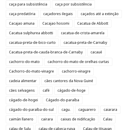
caça para subsistência
caça por subsistência
caça predatória
caçadores ilegais
caçados até a extinção
Cacajao amuna
Cacajao hosomi
Cacatua de Abbott
Cacatua sulphurea abbotti
cacatua-de-crista-amarela
cacatua-preta-de-bico-curto
cacatua-preta-de-Carnaby
Cacatua-preta-de-cauda-branca-de-Carnaby
cacaué
cachorro-do-mato
cachorro-do-mato-de orelhas-curtas
Cachorro-do-mato-vinagre
cachorro-vinagre
cadeia alimentar
cães cantores da Nova Guiné
cães selvagens
café
cágado-de-hoge
cágado-de-hogei
Cágado-do-paraíba
cágado-do-paraíba-do-sul
cagu.
caguarero
caiarara
caimàn llanero
cairara
caixas de nidificação
Calau
calau de Sulu
calau-de-cabeça-ruiva
Calau-de-Visayan