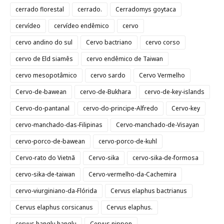
cerrado florestal
cerrado.
Cerradomys goytaca
cervídeo
cervídeo endêmico
cervo
cervo andino do sul
Cervo bactriano
cervo corso
cervo de Eld siamês
cervo endêmico de Taiwan
cervo mesopotâmico
cervo sardo
Cervo Vermelho
Cervo-de-bawean
cervo-de-Bukhara
cervo-de-key-islands
Cervo-do-pantanal
cervo-do-principe-Alfredo
Cervo-key
cervo-manchado-das-Filipinas
Cervo-manchado-de-Visayan
cervo-porco-de-bawean
cervo-porco-de-kuhl
Cervo-rato do Vietnã
Cervo-sika
cervo-sika-de-formosa
cervo-sika-de-taiwan
Cervo-vermelho-da-Cachemira
cervo-viurginiano-da-Flórida
Cervus elaphus bactrianus
Cervus elaphus corsicanus
Cervus elaphus.
cervus hanglu hanglu
Cervus nippon