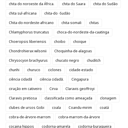
chita do noroeste da África.
chita do Saara
chita do Sudão
chita sul-africana
chita-do -Sudão
Chita-do-nordeste-africano
chita-somali
chitas
Chlamyphorus truncatus
choca-do-nordeste-da-caatinga
Choeropsis liberiensis
choibo
choique
Chondrohierax wilsonii
Choquinha-de-alagoas
Chrysocyon brachyurus
chucuto negro
chuditch
chunhi
churuco
ciclones
cidade-estado
ciência cidadã
ciência cidadã.
Cingapura
ciração em cativeiro
Cirva
Claravis geoffroyi
Claravis pretiosa
classificada como ameaçada
clonagem
clubes de ursos Gobi
coala
Coandu-mirim
coatá
cobra-de-árvore-marrom
cobra-marrom-da-árvore
cocaina hippos
codorna-amarela
codorna-buraqueira