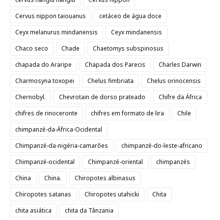
Cervus nippon taiouanus
cetáceo de água doce
Ceyx melanurus mindanensis
Ceyx mindanensis
Chaco seco
Chade
Chaetomys subspinosus
chapada do Araripe
Chapada dos Parecis
Charles Darwin
Charmosyna toxopei
Chelus fimbriata
Chelus orinocensis
Chernobyl.
Chevrotain de dorso prateado
Chifre da África
chifres de rinoceronte
chifres em formato de lira
Chile
chimpanzé-da-África-Ocidental
Chimpanzé-da-nigéria-camarões
chimpanzé-do-leste-africano
Chimpanzé-ocidental
Chimpanzé-oriental
chimpanzés
China
China.
Chiropotes albinasus
Chiropotes satanas
Chiropotes utahicki
Chita
chita asiática
chita da Tânzania