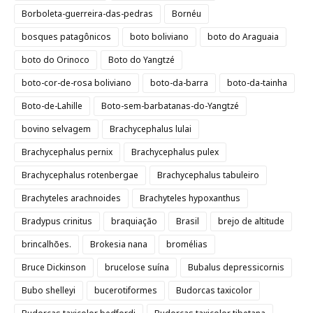
Borboleta-guerreira-das-pedras
Bornéu
bosques patagônicos
boto boliviano
boto do Araguaia
boto do Orinoco
Boto do Yangtzé
boto-cor-de-rosa boliviano
boto-da-barra
boto-da-tainha
Boto-de-Lahille
Boto-sem-barbatanas-do-Yangtzé
bovino selvagem
Brachycephalus lulai
Brachycephalus pernix
Brachycephalus pulex
Brachycephalus rotenbergae
Brachycephalus tabuleiro
Brachyteles arachnoides
Brachyteles hypoxanthus
Bradypus crinitus
braquiação
Brasil
brejo de altitude
brincalhões.
Brokesia nana
bromélias
Bruce Dickinson
brucelose suína
Bubalus depressicornis
Bubo shelleyi
bucerotiformes
Budorcas taxicolor