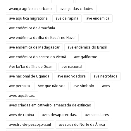
avanço agrícola e urbano
avanço das cidades
ave aqu´tica migratória
ave de rapina
ave endêmica
ave endêmica da Amazônia
ave endêmica da ilha de Kaua'i no Havaí
ave endêmica de Madagascar
ave endêmica do Brasil
ave endêmica do centro do Vietnã
ave galiforme
Ave ko'ko da Ilha de Guam
ave nacional
ave nacional de Uganda
ave não voadora
ave necrófaga
ave pernalta
Ave que não voa
ave símbolo
aves
aves aquáticas.
aves criadas em cativeiro. ameaçada de extinção
aves de rapina
aves desaparecidas.
aves insulares
avestru-de-pescoço-azul
avestruz do Norte da África