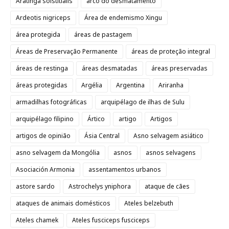
Aratinga solstitialis
arco do desmatamento
Ardeotis nigriceps
Área de endemismo Xingu
área protegida
áreas de pastagem
Áreas de Preservação Permanente
áreas de proteção integral
áreas de restinga
áreas desmatadas
áreas preservadas
áreas protegidas
Argélia
Argentina
Ariranha
armadilhas fotográficas
arquipélago de ilhas de Sulu
arquipélago filipino
Ártico
artigo
Artigos
artigos de opinião
Ásia Central
Asno selvagem asiático
asno selvagem da Mongólia
asnos
asnos selvagens
Asociación Armonia
assentamentos urbanos
astore sardo
Astrochelys yniphora
ataque de cães
ataques de animais domésticos
Ateles belzebuth
Ateles chamek
Ateles fusciceps fusciceps