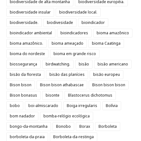
biodiversidade de alta montanha
biodiversidade européia.
biodiversidade insular
biodiversidade local.
biodiversidade.
biodivesidade
bioindicador
bioindicador ambiental
bioindicadores
bioma amazônico
bioma amazônico.
bioma ameaçado
bioma Caatinga
bioma do nordeste
bioma em grande risco
biossegurança
birdwatching.
bisão
bisão americano
bisão da floresta
bisão das planícies
bisão europeu
Bison bison
Bison bison athabascae
Bison bison bison
Bison bonasus
bisonte
Blastocerus dichotomus
bobo
boi-almiscarado
Boiga irregularis
Bolívia
bom nadador
bomba-relógio ecológica
bongo-da-montanha
Bonobo
Borax
Borboleta
borboleta-da-praia
Borboleta-da-restinga