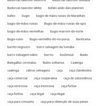
Budorcas taxicolor bedfordi
Budorcas taxicolor tibetana
Budorcas taxicolor whitei
búfalo-anão-das-planícies
bufeo
bugio
bugio de mãos ruivas do Maranhão
bugio-de-mãos-ruivas
Bugio-de-mãos-ruivas-de-spix
bugio-de-mãos-vermelhas
bugio-marrom-do-norte
Bugio-ruivo
Bugio-vermelho-do-rio-purus
Buritirama
burrito negruzco
burro selvagem da Somália
burro selvagem núbio
burros
bushmeat
Butão
Butegallus coronatus
Buteo solitarius
Caatinga
caatinga.
cabras selvagens
caça
caça clandestina
caça comercial
caça cooperativa
caça de subsistência
caça excessiva
caça excessiva.
caça furtiva
caça furtiva.
caça ilegal
caça ilegal.
caça para consumo
caça para obtenção de suas penas