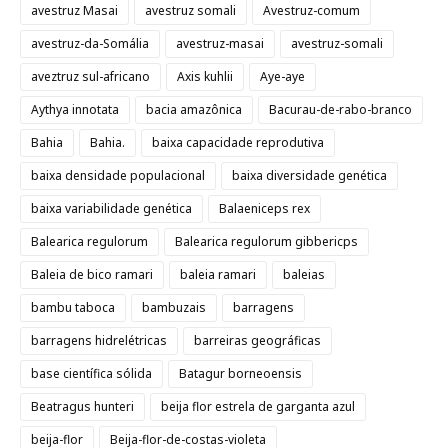
avestruz Masai
avestruz somali
Avestruz-comum
avestruz-da-Somália
avestruz-masai
avestruz-somali
aveztruz sul-africano
Axis kuhlii
Aye-aye
Aythya innotata
bacia amazônica
Bacurau-de-rabo-branco
Bahia
Bahia.
baixa capacidade reprodutiva
baixa densidade populacional
baixa diversidade genética
baixa variabilidade genética
Balaeniceps rex
Balearica regulorum
Balearica regulorum gibbericps
Baleia de bico ramari
baleia ramari
baleias
bambu taboca
bambuzais
barragens
barragens hidrelétricas
barreiras geográficas
base científica sólida
Batagur borneoensis
Beatragus hunteri
beija flor estrela de garganta azul
beija-flor
Beija-flor-de-costas-violeta