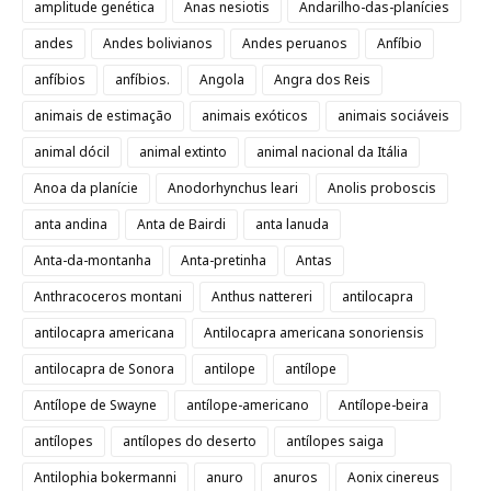
amplitude genética
Anas nesiotis
Andarilho-das-planícies
andes
Andes bolivianos
Andes peruanos
Anfíbio
anfíbios
anfíbios.
Angola
Angra dos Reis
animais de estimação
animais exóticos
animais sociáveis
animal dócil
animal extinto
animal nacional da Itália
Anoa da planície
Anodorhynchus leari
Anolis proboscis
anta andina
Anta de Bairdi
anta lanuda
Anta-da-montanha
Anta-pretinha
Antas
Anthracoceros montani
Anthus nattereri
antilocapra
antilocapra americana
Antilocapra americana sonoriensis
antilocapra de Sonora
antilope
antílope
Antílope de Swayne
antílope-americano
Antílope-beira
antílopes
antílopes do deserto
antílopes saiga
Antilophia bokermanni
anuro
anuros
Aonix cinereus