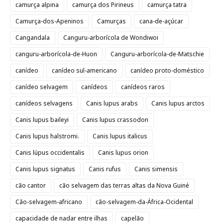
camurça alpina
camurça dos Pirineus
camurça tatra
Camurça-dos-Apeninos
Camurças
cana-de-açúcar
Cangandala
Canguru-arborícola de Wondiwoi
canguru-arborícola-de-Huon
Canguru-arborícola-de-Matschie
canídeo
canídeo sul-americano
canídeo proto-doméstico
canídeo selvagem
canídeos
canídeos raros
canídeos selvagens
Canis lupus arabs
Canis lupus arctos
Canis lupus baileyi
Canis lupus crassodon
Canis lupus halstromi.
Canis lupus italicus
Canis lúpus occidentalis
Canis lupus orion
Canis lupus signatus
Canis rufus
Canis simensis
cão cantor
cão selvagem das terras altas da Nova Guiné
Cão-selvagem-africano
cão-selvagem-da-África-Ocidental
capacidade de nadar entre ilhas
capelão