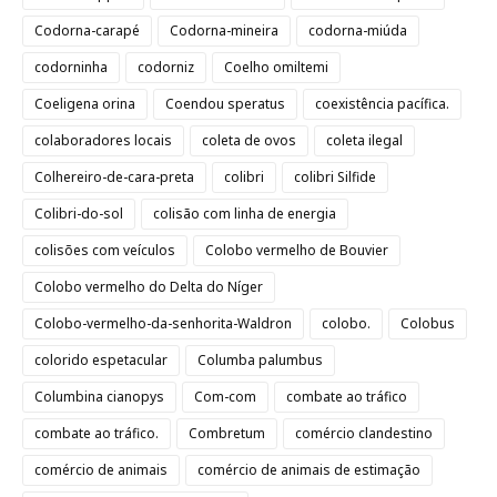
Codorna-carapé
Codorna-mineira
codorna-miúda
codorninha
codorniz
Coelho omiltemi
Coeligena orina
Coendou speratus
coexistência pacífica.
colaboradores locais
coleta de ovos
coleta ilegal
Colhereiro-de-cara-preta
colibri
colibri Silfide
Colibri-do-sol
colisão com linha de energia
colisões com veículos
Colobo vermelho de Bouvier
Colobo vermelho do Delta do Níger
Colobo-vermelho-da-senhorita-Waldron
colobo.
Colobus
colorido espetacular
Columba palumbus
Columbina cianopys
Com-com
combate ao tráfico
combate ao tráfico.
Combretum
comércio clandestino
comércio de animais
comércio de animais de estimação