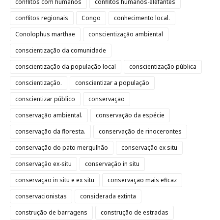
conflitos com humanos
conflitos humanos-elefantes
conflitos regionais
Congo
conhecimento local.
Conolophus marthae
conscientização ambiental
conscientização da comunidade
conscientização da população local
conscientização pública
conscientização.
conscientizar a população
conscientizar público
conservação
conservação ambiental.
conservação da espécie
conservação da floresta.
conservação de rinocerontes
conservação do pato mergulhão
conservação ex situ
conservação ex-situ
conservação in situ
conservação in situ e ex situ
conservação mais eficaz
conservacionistas
considerada extinta
construção de barragens
construção de estradas