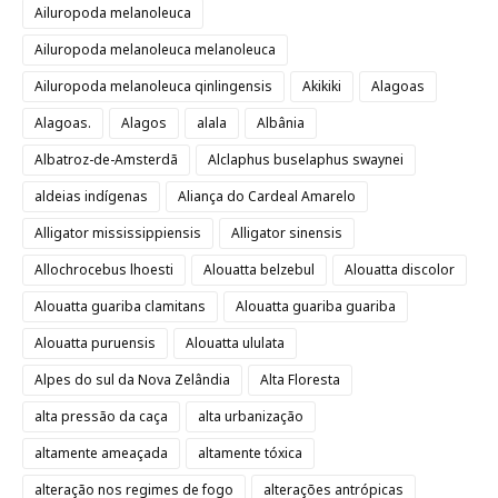
Ailuropoda melanoleuca
Ailuropoda melanoleuca melanoleuca
Ailuropoda melanoleuca qinlingensis
Akikiki
Alagoas
Alagoas.
Alagos
alala
Albânia
Albatroz-de-Amsterdã
Alclaphus buselaphus swaynei
aldeias indígenas
Aliança do Cardeal Amarelo
Alligator mississippiensis
Alligator sinensis
Allochrocebus lhoesti
Alouatta belzebul
Alouatta discolor
Alouatta guariba clamitans
Alouatta guariba guariba
Alouatta puruensis
Alouatta ululata
Alpes do sul da Nova Zelândia
Alta Floresta
alta pressão da caça
alta urbanização
altamente ameaçada
altamente tóxica
alteração nos regimes de fogo
alterações antrópicas