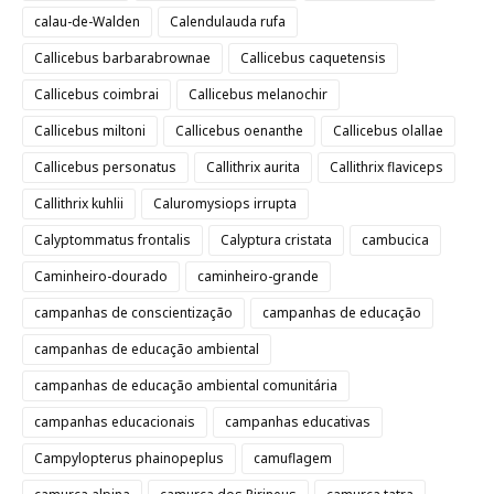
calau-de-Walden
Calendulauda rufa
Callicebus barbarabrownae
Callicebus caquetensis
Callicebus coimbrai
Callicebus melanochir
Callicebus miltoni
Callicebus oenanthe
Callicebus olallae
Callicebus personatus
Callithrix aurita
Callithrix flaviceps
Callithrix kuhlii
Caluromysiops irrupta
Calyptommatus frontalis
Calyptura cristata
cambucica
Caminheiro-dourado
caminheiro-grande
campanhas de conscientização
campanhas de educação
campanhas de educação ambiental
campanhas de educação ambiental comunitária
campanhas educacionais
campanhas educativas
Campylopterus phainopeplus
camuflagem