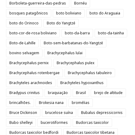
Borboleta-guerreira-das-pedras
Bornéu
bosques patagônicos
boto boliviano
boto do Araguaia
boto do Orinoco
Boto do Yangtzé
boto-cor-de-rosa boliviano
boto-da-barra
boto-da-tainha
Boto-de-Lahille
Boto-sem-barbatanas-do-Yangtzé
bovino selvagem
Brachycephalus lulai
Brachycephalus pernix
Brachycephalus pulex
Brachycephalus rotenbergae
Brachycephalus tabuleiro
Brachyteles arachnoides
Brachyteles hypoxanthus
Bradypus crinitus
braquiação
Brasil
brejo de altitude
brincalhões.
Brokesia nana
bromélias
Bruce Dickinson
brucelose suína
Bubalus depressicornis
Bubo shelleyi
bucerotiformes
Budorcas taxicolor
Budorcas taxicolor bedfordi
Budorcas taxicolor tibetana