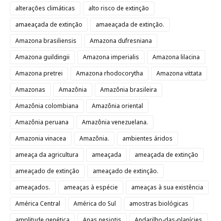
alterações climáticas
alto risco de extinção
amaeaçada de extinção
amaeaçada de extinção.
Amazona brasiliensis
Amazona dufresniana
Amazona guildingii
Amazona imperialis
Amazona lilacina
Amazona pretrei
Amazona rhodocorytha
Amazona vittata
Amazonas
Amazônia
Amazônia brasileira
Amazônia colombiana
Amazônia oriental
Amazônia peruana
Amazônia venezuelana.
Amazonia vinacea
Amazônia.
ambientes áridos
ameaça da agricultura
ameaçada
ameaçada de extinção
ameaçado de extinção
ameaçado de extinção.
ameaçados.
ameaças à espécie
ameaças à sua existência
América Central
América do Sul
amostras biológicas
amplitude genética
Anas nesiotis
Andarilho-das-planícies