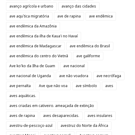
avanço agrícola e urbano
avanço das cidades
ave aqu´tica migratória
ave de rapina
ave endêmica
ave endêmica da Amazônia
ave endêmica da ilha de Kaua'i no Havaí
ave endêmica de Madagascar
ave endêmica do Brasil
ave endêmica do centro do Vietnã
ave galiforme
Ave ko'ko da Ilha de Guam
ave nacional
ave nacional de Uganda
ave não voadora
ave necrófaga
ave pernalta
Ave que não voa
ave símbolo
aves
aves aquáticas.
aves criadas em cativeiro. ameaçada de extinção
aves de rapina
aves desaparecidas.
aves insulares
avestru-de-pescoço-azul
avestruz do Norte da África