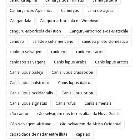
camurça alpina
camurça dos Pirineus
camurça tatra
Camurça-dos-Apeninos
Camurças
cana-de-açúcar
Cangandala
Canguru-arborícola de Wondiwoi
canguru-arborícola-de-Huon
Canguru-arborícola-de-Matschie
canídeo
canídeo sul-americano
canídeo proto-doméstico
canídeo selvagem
canídeos
canídeos raros
canídeos selvagens
Canis lupus arabs
Canis lupus arctos
Canis lupus baileyi
Canis lupus crassodon
Canis lupus halstromi.
Canis lupus italicus
Canis lúpus occidentalis
Canis lupus orion
Canis lupus signatus
Canis rufus
Canis simensis
cão cantor
cão selvagem das terras altas da Nova Guiné
Cão-selvagem-africano
cão-selvagem-da-África-Ocidental
capacidade de nadar entre ilhas
capelão