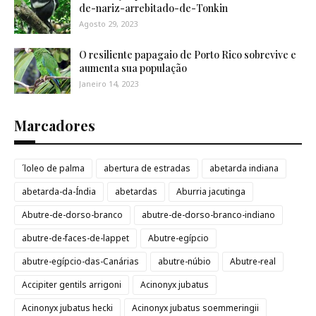
de-nariz-arrebitado-de-Tonkin
Agosto 29, 2023
O resiliente papagaio de Porto Rico sobrevive e
aumenta sua população
Janeiro 14, 2023
Marcadores
´loleo de palma
abertura de estradas
abetarda indiana
abetarda-da-Índia
abetardas
Aburria jacutinga
Abutre-de-dorso-branco
abutre-de-dorso-branco-indiano
abutre-de-faces-de-lappet
Abutre-egípcio
abutre-egípcio-das-Canárias
abutre-núbio
Abutre-real
Accipiter gentils arrigoni
Acinonyx jubatus
Acinonyx jubatus hecki
Acinonyx jubatus soemmeringii