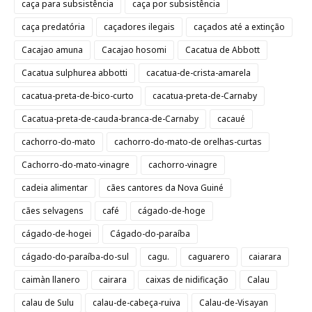
caça para subsistência
caça por subsistência
caça predatória
caçadores ilegais
caçados até a extinção
Cacajao amuna
Cacajao hosomi
Cacatua de Abbott
Cacatua sulphurea abbotti
cacatua-de-crista-amarela
cacatua-preta-de-bico-curto
cacatua-preta-de-Carnaby
Cacatua-preta-de-cauda-branca-de-Carnaby
cacaué
cachorro-do-mato
cachorro-do-mato-de orelhas-curtas
Cachorro-do-mato-vinagre
cachorro-vinagre
cadeia alimentar
cães cantores da Nova Guiné
cães selvagens
café
cágado-de-hoge
cágado-de-hogei
Cágado-do-paraíba
cágado-do-paraíba-do-sul
cagu.
caguarero
caiarara
caimàn llanero
cairara
caixas de nidificação
Calau
calau de Sulu
calau-de-cabeça-ruiva
Calau-de-Visayan