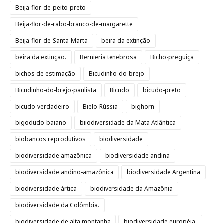
Beija-flor-de-peito-preto
Beija-flor-de-rabo-branco-de-margarette
Beija-flor-de-Santa-Marta
beira da extinção
beira da extinção.
Bernieria tenebrosa
Bicho-preguiça
bichos de estimação
Bicudinho-do-brejo
Bicudinho-do-brejo-paulista
Bicudo
bicudo-preto
bicudo-verdadeiro
Bielo-Rússia
bighorn
bigodudo-baiano
biiodiversidade da Mata Atlântica
biobancos reprodutivos
biodiversidade
biodiversidade amazônica
biodiversidade andina
biodiversidade andino-amazônica
biodiversidade Argentina
biodiversidade ártica
biodiversidade da Amazônia
biodiversidade da Colômbia.
biodiversidade de alta montanha
biodiversidade européia.