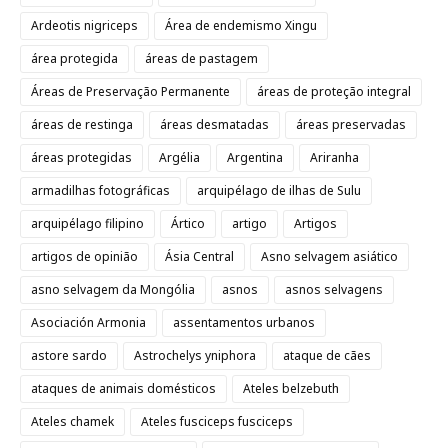
Ardeotis nigriceps
Área de endemismo Xingu
área protegida
áreas de pastagem
Áreas de Preservação Permanente
áreas de proteção integral
áreas de restinga
áreas desmatadas
áreas preservadas
áreas protegidas
Argélia
Argentina
Ariranha
armadilhas fotográficas
arquipélago de ilhas de Sulu
arquipélago filipino
Ártico
artigo
Artigos
artigos de opinião
Ásia Central
Asno selvagem asiático
asno selvagem da Mongólia
asnos
asnos selvagens
Asociación Armonia
assentamentos urbanos
astore sardo
Astrochelys yniphora
ataque de cães
ataques de animais domésticos
Ateles belzebuth
Ateles chamek
Ateles fusciceps fusciceps