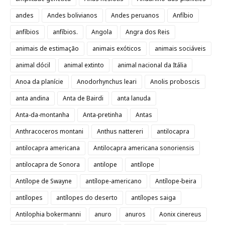
andes
Andes bolivianos
Andes peruanos
Anfíbio
anfíbios
anfíbios.
Angola
Angra dos Reis
animais de estimação
animais exóticos
animais sociáveis
animal dócil
animal extinto
animal nacional da Itália
Anoa da planície
Anodorhynchus leari
Anolis proboscis
anta andina
Anta de Bairdi
anta lanuda
Anta-da-montanha
Anta-pretinha
Antas
Anthracoceros montani
Anthus nattereri
antilocapra
antilocapra americana
Antilocapra americana sonoriensis
antilocapra de Sonora
antilope
antílope
Antílope de Swayne
antílope-americano
Antílope-beira
antílopes
antílopes do deserto
antílopes saiga
Antilophia bokermanni
anuro
anuros
Aonix cinereus