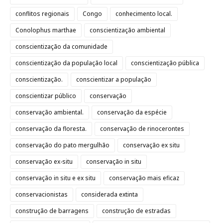
conflitos regionais
Congo
conhecimento local.
Conolophus marthae
conscientização ambiental
conscientização da comunidade
conscientização da população local
conscientização pública
conscientização.
conscientizar a população
conscientizar público
conservação
conservação ambiental.
conservação da espécie
conservação da floresta.
conservação de rinocerontes
conservação do pato mergulhão
conservação ex situ
conservação ex-situ
conservação in situ
conservação in situ e ex situ
conservação mais eficaz
conservacionistas
considerada extinta
construção de barragens
construção de estradas