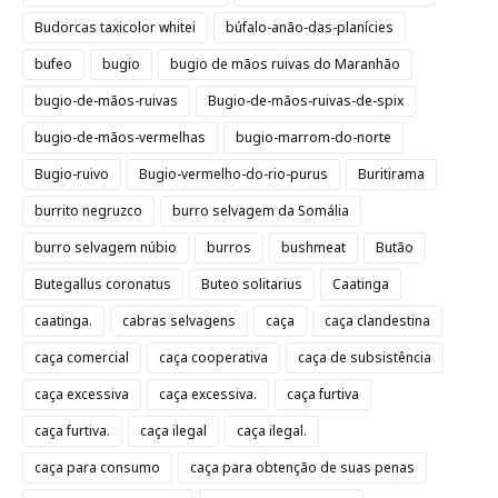
Budorcas taxicolor whitei
búfalo-anão-das-planícies
bufeo
bugio
bugio de mãos ruivas do Maranhão
bugio-de-mãos-ruivas
Bugio-de-mãos-ruivas-de-spix
bugio-de-mãos-vermelhas
bugio-marrom-do-norte
Bugio-ruivo
Bugio-vermelho-do-rio-purus
Buritirama
burrito negruzco
burro selvagem da Somália
burro selvagem núbio
burros
bushmeat
Butão
Butegallus coronatus
Buteo solitarius
Caatinga
caatinga.
cabras selvagens
caça
caça clandestina
caça comercial
caça cooperativa
caça de subsistência
caça excessiva
caça excessiva.
caça furtiva
caça furtiva.
caça ilegal
caça ilegal.
caça para consumo
caça para obtenção de suas penas