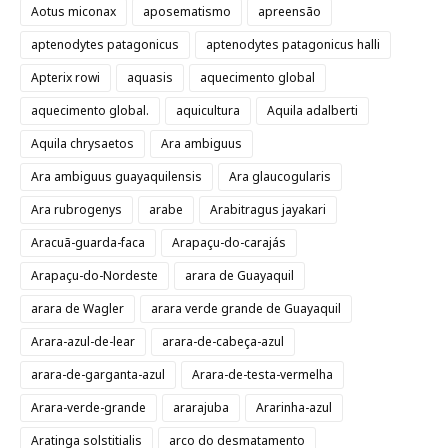
Aotus miconax
aposematismo
apreensão
aptenodytes patagonicus
aptenodytes patagonicus halli
Apterix rowi
aquasis
aquecimento global
aquecimento global.
aquicultura
Aquila adalberti
Aquila chrysaetos
Ara ambiguus
Ara ambiguus guayaquilensis
Ara glaucogularis
Ara rubrogenys
arabe
Arabitragus jayakari
Aracuã-guarda-faca
Arapaçu-do-carajás
Arapaçu-do-Nordeste
arara de Guayaquil
arara de Wagler
arara verde grande de Guayaquil
Arara-azul-de-lear
arara-de-cabeça-azul
arara-de-garganta-azul
Arara-de-testa-vermelha
Arara-verde-grande
ararajuba
Ararinha-azul
Aratinga solstitialis
arco do desmatamento