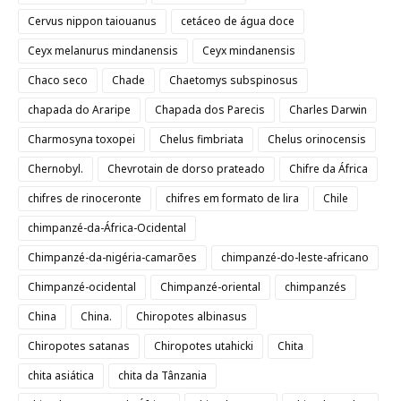
Cervus nippon taiouanus
cetáceo de água doce
Ceyx melanurus mindanensis
Ceyx mindanensis
Chaco seco
Chade
Chaetomys subspinosus
chapada do Araripe
Chapada dos Parecis
Charles Darwin
Charmosyna toxopei
Chelus fimbriata
Chelus orinocensis
Chernobyl.
Chevrotain de dorso prateado
Chifre da África
chifres de rinoceronte
chifres em formato de lira
Chile
chimpanzé-da-África-Ocidental
Chimpanzé-da-nigéria-camarões
chimpanzé-do-leste-africano
Chimpanzé-ocidental
Chimpanzé-oriental
chimpanzés
China
China.
Chiropotes albinasus
Chiropotes satanas
Chiropotes utahicki
Chita
chita asiática
chita da Tânzania