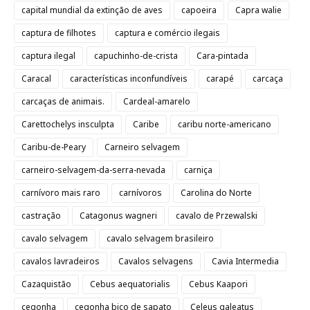
capital mundial da extinção de aves
capoeira
Capra walie
captura de filhotes
captura e comércio ilegais
captura ilegal
capuchinho-de-crista
Cara-pintada
Caracal
características inconfundíveis
carapé
carcaça
carcaças de animais.
Cardeal-amarelo
Carettochelys insculpta
Caribe
caribu norte-americano
Caribu-de-Peary
Carneiro selvagem
carneiro-selvagem-da-serra-nevada
carniça
carnívoro mais raro
carnívoros
Carolina do Norte
castração
Catagonus wagneri
cavalo de Przewalski
cavalo selvagem
cavalo selvagem brasileiro
cavalos lavradeiros
Cavalos selvagens
Cavia Intermedia
Cazaquistão
Cebus aequatorialis
Cebus Kaapori
cegonha
cegonha bico de sapato
Celeus galeatus