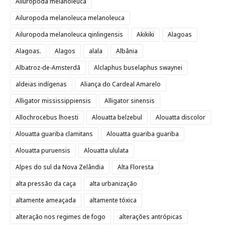
Ailuropoda melanoleuca
Ailuropoda melanoleuca melanoleuca
Ailuropoda melanoleuca qinlingensis
Akikiki
Alagoas
Alagoas.
Alagos
alala
Albânia
Albatroz-de-Amsterdã
Alclaphus buselaphus swaynei
aldeias indígenas
Aliança do Cardeal Amarelo
Alligator mississippiensis
Alligator sinensis
Allochrocebus lhoesti
Alouatta belzebul
Alouatta discolor
Alouatta guariba clamitans
Alouatta guariba guariba
Alouatta puruensis
Alouatta ululata
Alpes do sul da Nova Zelândia
Alta Floresta
alta pressão da caça
alta urbanização
altamente ameaçada
altamente tóxica
alteração nos regimes de fogo
alterações antrópicas