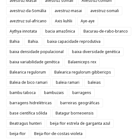
avestruz Masai
avestruz somali
Avestruz-comum
avestruz-da-Somália
avestruz-masai
avestruz-somali
aveztruz sul-africano
Axis kuhlii
Aye-aye
Aythya innotata
bacia amazônica
Bacurau-de-rabo-branco
Bahia
Bahia.
baixa capacidade reprodutiva
baixa densidade populacional
baixa diversidade genética
baixa variabilidade genética
Balaeniceps rex
Balearica regulorum
Balearica regulorum gibbericps
Baleia de bico ramari
baleia ramari
baleias
bambu taboca
bambuzais
barragens
barragens hidrelétricas
barreiras geográficas
base científica sólida
Batagur borneoensis
Beatragus hunteri
beija flor estrela de garganta azul
beija-flor
Beija-flor-de-costas-violeta