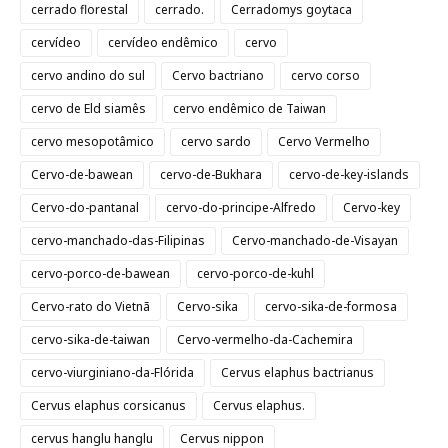
cerrado florestal
cerrado.
Cerradomys goytaca
cervídeo
cervídeo endêmico
cervo
cervo andino do sul
Cervo bactriano
cervo corso
cervo de Eld siamês
cervo endêmico de Taiwan
cervo mesopotâmico
cervo sardo
Cervo Vermelho
Cervo-de-bawean
cervo-de-Bukhara
cervo-de-key-islands
Cervo-do-pantanal
cervo-do-principe-Alfredo
Cervo-key
cervo-manchado-das-Filipinas
Cervo-manchado-de-Visayan
cervo-porco-de-bawean
cervo-porco-de-kuhl
Cervo-rato do Vietnã
Cervo-sika
cervo-sika-de-formosa
cervo-sika-de-taiwan
Cervo-vermelho-da-Cachemira
cervo-viurginiano-da-Flórida
Cervus elaphus bactrianus
Cervus elaphus corsicanus
Cervus elaphus.
cervus hanglu hanglu
Cervus nippon