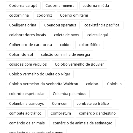
Codorna-carapé
Codorna-mineira
codorna-miúda
codorninha
codorniz
Coelho omiltemi
Coeligena orina
Coendou speratus
coexistência pacífica.
colaboradores locais
coleta de ovos
coleta ilegal
Colhereiro-de-cara-preta
colibri
colibri Silfide
Colibri-do-sol
colisão com linha de energia
colisões com veículos
Colobo vermelho de Bouvier
Colobo vermelho do Delta do Níger
Colobo-vermelho-da-senhorita-Waldron
colobo.
Colobus
colorido espetacular
Columba palumbus
Columbina cianopys
Com-com
combate ao tráfico
combate ao tráfico.
Combretum
comércio clandestino
comércio de animais
comércio de animais de estimação
comércio de animais selvagens