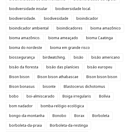
biodiversidade insular
biodiversidade local.
biodiversidade.
biodivesidade
bioindicador
bioindicador ambiental
bioindicadores
bioma amazônico
bioma amazônico.
bioma ameaçado
bioma Caatinga
bioma do nordeste
bioma em grande risco
biossegurança
birdwatching.
bisão
bisão americano
bisão da floresta
bisão das planícies
bisão europeu
Bison bison
Bison bison athabascae
Bison bison bison
Bison bonasus
bisonte
Blastocerus dichotomus
bobo
boi-almiscarado
Boiga irregularis
Bolívia
bom nadador
bomba-relógio ecológica
bongo-da-montanha
Bonobo
Borax
Borboleta
borboleta-da-praia
Borboleta-da-restinga