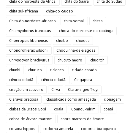
chita do noroeste da África.
chita do Saara
chita do Sudão
chita sul-africana
chita-do -Sudão
Chita-do-nordeste-africano
chita-somali
chitas
Chlamyphorus truncatus
choca-do-nordeste-da-caatinga
Choeropsis liberiensis
choibo
choique
Chondrohierax wilsonii
Choquinha-de-alagoas
Chrysocyon brachyurus
chucuto negro
chuditch
chunhi
churuco
ciclones
cidade-estado
ciência cidadã
ciência cidadã.
Cingapura
ciração em cativeiro
Cirva
Claravis geoffroyi
Claravis pretiosa
classificada como ameaçada
clonagem
clubes de ursos Gobi
coala
Coandu-mirim
coatá
cobra-de-árvore-marrom
cobra-marrom-da-árvore
cocaina hippos
codorna-amarela
codorna-buraqueira