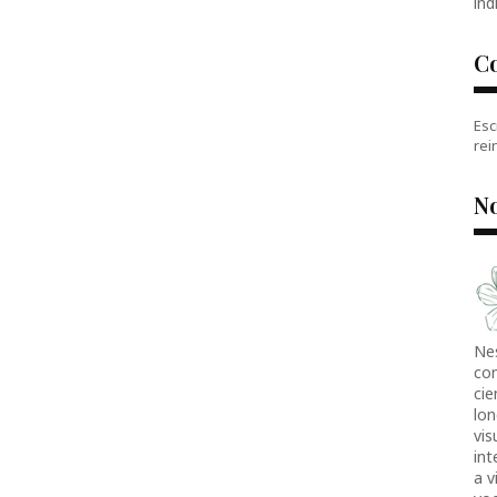
índ
C
Esc
rei
No
Ne
co
cie
lon
vis
in
a v