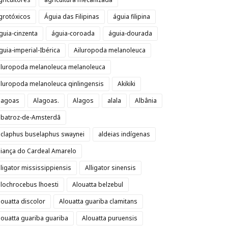
grotóxicos
Águia das Filipinas
águia filipina
guia-cinzenta
águia-coroada
águia-dourada
guia-imperial-Ibérica
Ailuropoda melanoleuca
iluropoda melanoleuca melanoleuca
iluropoda melanoleuca qinlingensis
Akikiki
lagoas
Alagoas.
Alagos
alala
Albânia
lbatroz-de-Amsterdã
lclaphus buselaphus swaynei
aldeias indígenas
liança do Cardeal Amarelo
lligator mississippiensis
Alligator sinensis
llochrocebus lhoesti
Alouatta belzebul
louatta discolor
Alouatta guariba clamitans
louatta guariba guariba
Alouatta puruensis