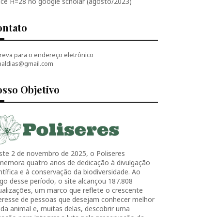
ice H=28 no google scholar (agosto/2023)
ontato
reva para o endereço eletrônico
naldias@gmail.com
sso Objetivo
ste 2 de novembro de 2025, o Poliseres
memora quatro anos de dedicação à divulgação
ntífica e à conservação da biodiversidade. Ao
go desse período, o site alcançou 187.808
ualizações, um marco que reflete o crescente
teresse de pessoas que desejam conhecer melhor
ida animal e, muitas delas, descobrir uma