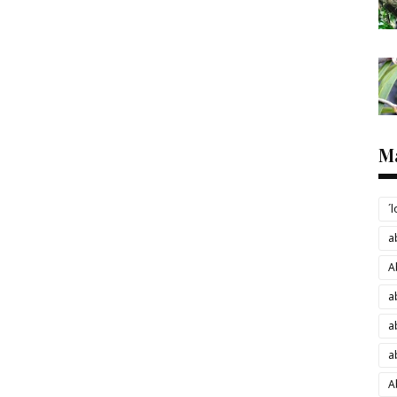
M
´
a
A
a
a
a
A