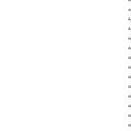
a
Á
Á
A
A
A
A
A
A
A
A
A
A