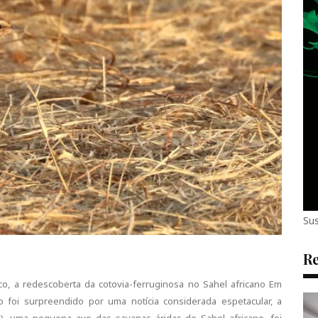
Sus
Re
co, a redescoberta da cotovia-ferruginosa no Sahel africano Em
o foi surpreendido por uma notícia considerada espetacular, a