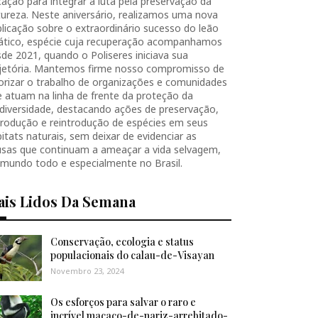
ação para integrar a luta pela preservação da
ureza. Neste aniversário, realizamos uma nova
licação sobre o extraordinário sucesso do leão
iático, espécie cuja recuperação acompanhamos
de 2021, quando o Poliseres iniciava sua
ajetória. Mantemos firme nosso compromisso de
orizar o trabalho de organizações e comunidades
 atuam na linha de frente da proteção da
diversidade, destacando ações de preservação,
produção e reintrodução de espécies em seus
itats naturais, sem deixar de evidenciar as
usas que continuam a ameaçar a vida selvagem,
 mundo todo e especialmente no Brasil.
ais Lidos Da Semana
Conservação, ecologia e status
populacionais do calau-de-Visayan
Novembro 23, 2024
Os esforços para salvar o raro e
incrível macaco-de-nariz-arrebitado-