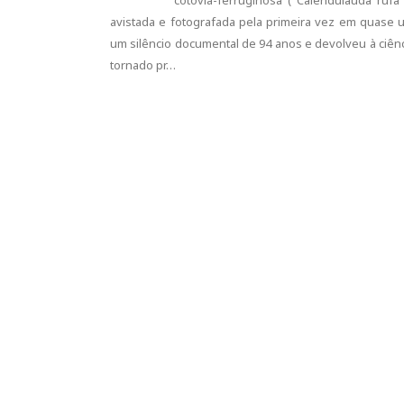
cotovia-ferruginosa ( Calendulauda rufa
avistada e fotografada pela primeira vez em quase u
um silêncio documental de 94 anos e devolveu à ciên
tornado pr…