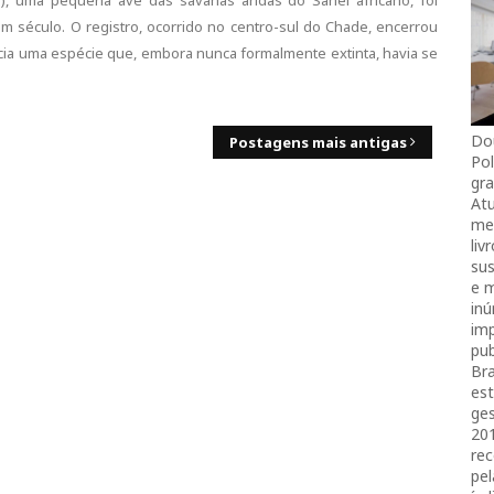
 ), uma pequena ave das savanas áridas do Sahel africano, foi
m século. O registro, ocorrido no centro-sul do Chade, encerrou
cia uma espécie que, embora nunca formalmente extinta, havia se
Do
Postagens mais antigas
Pol
gra
Atu
mei
liv
sus
e 
in
imp
pub
Bra
es
ges
20
rec
pel