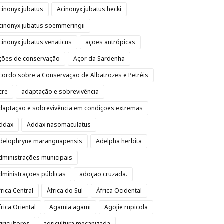
cinonyx jubatus
Acinonyx jubatus hecki
cinonyx jubatus soemmeringii
cinonyx jubatus venaticus
ações antrópicas
ções de conservação
Açor da Sardenha
cordo sobre a Conservação de Albatrozes e Petréis
cre
adaptação e sobrevivência
daptação e sobrevivência em condições extremas
ddax
Addax nasomaculatus
delophryne maranguapensis
Adelpha herbita
dministrações municipais
dministrações públicas
adoção cruzada.
frica Central
África do Sul
África Ocidental
frica Oriental
Agamia agami
Agojie rupicola
gricultores
agricultura mecanizada