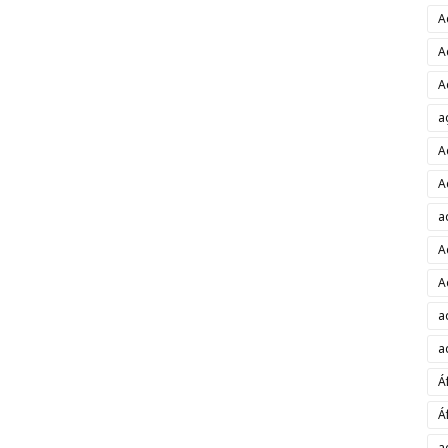
A
A
A
a
A
A
a
A
A
a
a
Á
Á
a