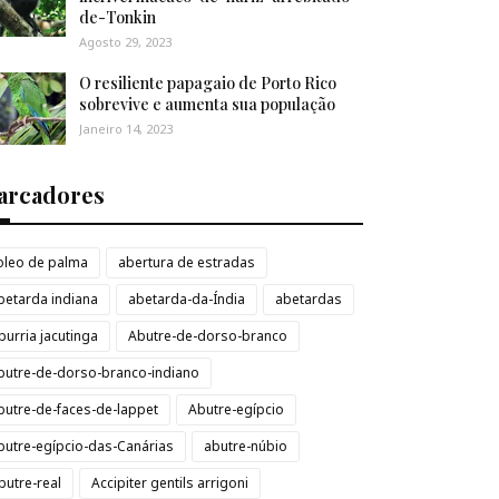
de-Tonkin
Agosto 29, 2023
O resiliente papagaio de Porto Rico
sobrevive e aumenta sua população
Janeiro 14, 2023
arcadores
loleo de palma
abertura de estradas
betarda indiana
abetarda-da-Índia
abetardas
burria jacutinga
Abutre-de-dorso-branco
butre-de-dorso-branco-indiano
butre-de-faces-de-lappet
Abutre-egípcio
butre-egípcio-das-Canárias
abutre-núbio
butre-real
Accipiter gentils arrigoni