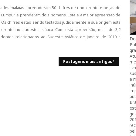
idades malaias apreenderam 50 chifres de rinoceronte e peças de
la Lumpur e prenderam dois homens. Esta é a maior apreensão de
. Os chifres estão sendo testados judicialmente e sua origem está
ceronte no sudeste asiático Com esta apreensão, mais de 3,2
identes relacionados ao Sudeste Asiático de janeiro de 2010 a
Do
Pol
gra
Atu
Postagens mais antigas
mei
liv
sus
e 
in
imp
pub
Bra
es
ges
20
rec
pel