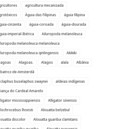
gricultores
agricultura mecanizada
grotóxicos
Águia das Filipinas
águia filipina
guia-cinzenta
águia-coroada
águia-dourada
guia-imperial-Ibérica
Ailuropoda melanoleuca
iluropoda melanoleuca melanoleuca
iluropoda melanoleuca qinlingensis
Akikiki
lagoas
Alagoas.
Alagos
alala
Albânia
lbatroz-de-Amsterdã
lclaphus buselaphus swaynei
aldeias indígenas
liança do Cardeal Amarelo
lligator mississippiensis
Alligator sinensis
llochrocebus lhoesti
Alouatta belzebul
louatta discolor
Alouatta guariba clamitans
louatta guariba guariba
Alouatta puruensis