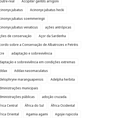
butre-real
Accipiter gentils arrigoni
cinonyx jubatus
Acinonyx jubatus hecki
cinonyx jubatus soemmeringii
cinonyx jubatus venaticus
ações antrópicas
ções de conservação
Açor da Sardenha
cordo sobre a Conservação de Albatrozes e Petréis
cre
adaptação e sobrevivência
daptação e sobrevivência em condições extremas
ddax
Addax nasomaculatus
delophryne maranguapensis
Adelpha herbita
dministrações municipais
dministrações públicas
adoção cruzada.
frica Central
África do Sul
África Ocidental
frica Oriental
Agamia agami
Agojie rupicola