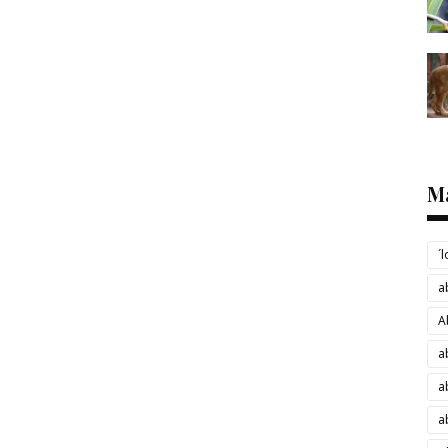
M
´
a
A
a
a
a