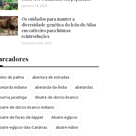
Janeiro 14, 2023
Os cuidados para manter a
diversidade genética do leão do Atlas
em cativeiro para futuras
reintroduções
Fevereiro 04, 2023
arcadores
loleo de palma
abertura de estradas
betarda indiana
abetarda-da-Índia
abetardas
burria jacutinga
Abutre-de-dorso-branco
butre-de-dorso-branco-indiano
butre-de-faces-de-lappet
Abutre-egípcio
butre-egípcio-das-Canárias
abutre-núbio