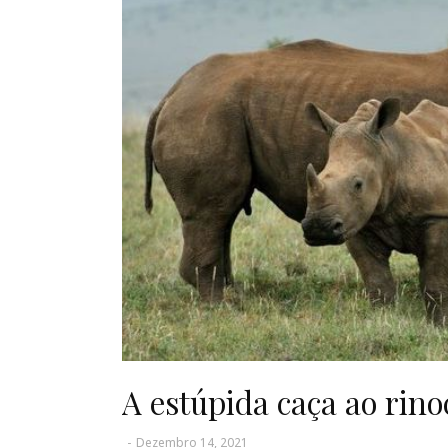
A estúpida caça ao rino
-
Dezembro 14, 2021