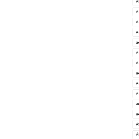
A
A
A
A
a
A
A
a
A
A
a
a
Á
Á