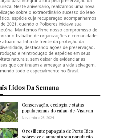
ação para integrar a luta pela preservação da
ureza. Neste aniversário, realizamos uma nova
licação sobre o extraordinário sucesso do leão
iático, espécie cuja recuperação acompanhamos
de 2021, quando o Poliseres iniciava sua
ajetória. Mantemos firme nosso compromisso de
orizar o trabalho de organizações e comunidades
 atuam na linha de frente da proteção da
diversidade, destacando ações de preservação,
produção e reintrodução de espécies em seus
itats naturais, sem deixar de evidenciar as
usas que continuam a ameaçar a vida selvagem,
 mundo todo e especialmente no Brasil.
ais Lidos Da Semana
Conservação, ecologia e status
populacionais do calau-de-Visayan
Novembro 23, 2024
O resiliente papagaio de Porto Rico
sobrevive e aumenta sua população