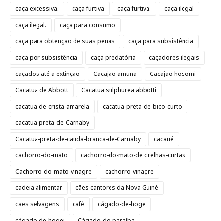
caça excessiva.
caça furtiva
caça furtiva.
caça ilegal
caça ilegal.
caça para consumo
caça para obtenção de suas penas
caça para subsistência
caça por subsistência
caça predatória
caçadores ilegais
caçados até a extinção
Cacajao amuna
Cacajao hosomi
Cacatua de Abbott
Cacatua sulphurea abbotti
cacatua-de-crista-amarela
cacatua-preta-de-bico-curto
cacatua-preta-de-Carnaby
Cacatua-preta-de-cauda-branca-de-Carnaby
cacaué
cachorro-do-mato
cachorro-do-mato-de orelhas-curtas
Cachorro-do-mato-vinagre
cachorro-vinagre
cadeia alimentar
cães cantores da Nova Guiné
cães selvagens
café
cágado-de-hoge
cágado-de-hogei
Cágado-do-paraíba