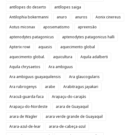
antílopes do deserto
antílopes saiga
Antilophia bokermanni
anuro
anuros
Aonix cinereus
Aotus miconax
aposematismo
apreensão
aptenodytes patagonicus
aptenodytes patagonicus halli
Apterix rowi
aquasis
aquecimento global
aquecimento global.
aquicultura
Aquila adalberti
Aquila chrysaetos
Ara ambiguus
Ara ambiguus guayaquilensis
Ara glaucogularis
Ara rubrogenys
arabe
Arabitragus jayakari
Aracuã-guarda-faca
Arapaçu-do-carajás
Arapaçu-do-Nordeste
arara de Guayaquil
arara de Wagler
arara verde grande de Guayaquil
Arara-azul-de-lear
arara-de-cabeça-azul