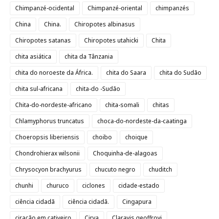
Chimpanzé-ocidental
Chimpanzé-oriental
chimpanzés
China
China.
Chiropotes albinasus
Chiropotes satanas
Chiropotes utahicki
Chita
chita asiática
chita da Tânzania
chita do noroeste da África.
chita do Saara
chita do Sudão
chita sul-africana
chita-do -Sudão
Chita-do-nordeste-africano
chita-somali
chitas
Chlamyphorus truncatus
choca-do-nordeste-da-caatinga
Choeropsis liberiensis
choibo
choique
Chondrohierax wilsonii
Choquinha-de-alagoas
Chrysocyon brachyurus
chucuto negro
chuditch
chunhi
churuco
ciclones
cidade-estado
ciência cidadã
ciência cidadã.
Cingapura
ciração em cativeiro
Cirva
Claravis geoffroyi