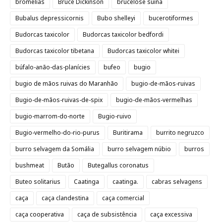
bromélias
Bruce Dickinson
brucelose suína
Bubalus depressicornis
Bubo shelleyi
bucerotiformes
Budorcas taxicolor
Budorcas taxicolor bedfordi
Budorcas taxicolor tibetana
Budorcas taxicolor whitei
búfalo-anão-das-planícies
bufeo
bugio
bugio de mãos ruivas do Maranhão
bugio-de-mãos-ruivas
Bugio-de-mãos-ruivas-de-spix
bugio-de-mãos-vermelhas
bugio-marrom-do-norte
Bugio-ruivo
Bugio-vermelho-do-rio-purus
Buritirama
burrito negruzco
burro selvagem da Somália
burro selvagem núbio
burros
bushmeat
Butão
Butegallus coronatus
Buteo solitarius
Caatinga
caatinga.
cabras selvagens
caça
caça clandestina
caça comercial
caça cooperativa
caça de subsistência
caça excessiva