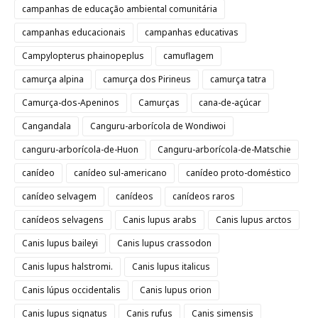
campanhas de educação ambiental comunitária
campanhas educacionais
campanhas educativas
Campylopterus phainopeplus
camuflagem
camurça alpina
camurça dos Pirineus
camurça tatra
Camurça-dos-Apeninos
Camurças
cana-de-açúcar
Cangandala
Canguru-arborícola de Wondiwoi
canguru-arborícola-de-Huon
Canguru-arborícola-de-Matschie
canídeo
canídeo sul-americano
canídeo proto-doméstico
canídeo selvagem
canídeos
canídeos raros
canídeos selvagens
Canis lupus arabs
Canis lupus arctos
Canis lupus baileyi
Canis lupus crassodon
Canis lupus halstromi.
Canis lupus italicus
Canis lúpus occidentalis
Canis lupus orion
Canis lupus signatus
Canis rufus
Canis simensis