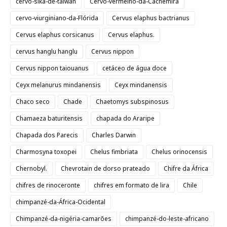
cervo-sika-de-taiwan
Cervo-vermelho-da-Cachemira
cervo-viurginiano-da-Flórida
Cervus elaphus bactrianus
Cervus elaphus corsicanus
Cervus elaphus.
cervus hanglu hanglu
Cervus nippon
Cervus nippon taiouanus
cetáceo de água doce
Ceyx melanurus mindanensis
Ceyx mindanensis
Chaco seco
Chade
Chaetomys subspinosus
Chamaeza baturitensis
chapada do Araripe
Chapada dos Parecis
Charles Darwin
Charmosyna toxopei
Chelus fimbriata
Chelus orinocensis
Chernobyl.
Chevrotain de dorso prateado
Chifre da África
chifres de rinoceronte
chifres em formato de lira
Chile
chimpanzé-da-África-Ocidental
Chimpanzé-da-nigéria-camarões
chimpanzé-do-leste-africano