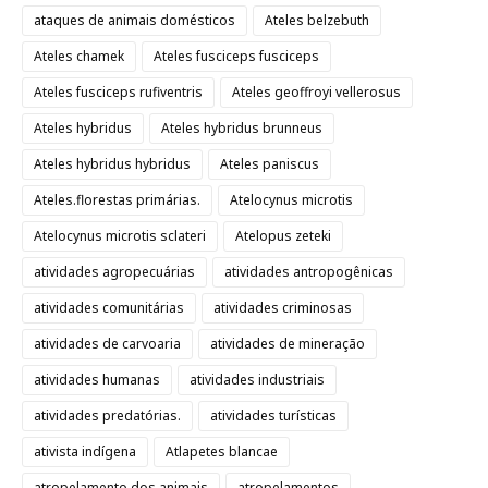
ataques de animais domésticos
Ateles belzebuth
Ateles chamek
Ateles fusciceps fusciceps
Ateles fusciceps rufiventris
Ateles geoffroyi vellerosus
Ateles hybridus
Ateles hybridus brunneus
Ateles hybridus hybridus
Ateles paniscus
Ateles.florestas primárias.
Atelocynus microtis
Atelocynus microtis sclateri
Atelopus zeteki
atividades agropecuárias
atividades antropogênicas
atividades comunitárias
atividades criminosas
atividades de carvoaria
atividades de mineração
atividades humanas
atividades industriais
atividades predatórias.
atividades turísticas
ativista indígena
Atlapetes blancae
atropelamento dos animais
atropelamentos