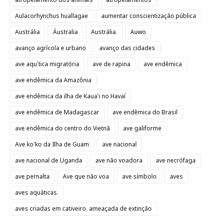
Aulacorhynchus huallagae
aumentar conscientização pública
Austrália
Áustralia
Austrália.
Auwo
avanço agrícola e urbano
avanço das cidades
ave aqu´tica migratória
ave de rapina
ave endêmica
ave endêmica da Amazônia
ave endêmica da ilha de Kaua'i no Havaí
ave endêmica de Madagascar
ave endêmica do Brasil
ave endêmica do centro do Vietnã
ave galiforme
Ave ko'ko da Ilha de Guam
ave nacional
ave nacional de Uganda
ave não voadora
ave necrófaga
ave pernalta
Ave que não voa
ave símbolo
aves
aves aquáticas.
aves criadas em cativeiro. ameaçada de extinção