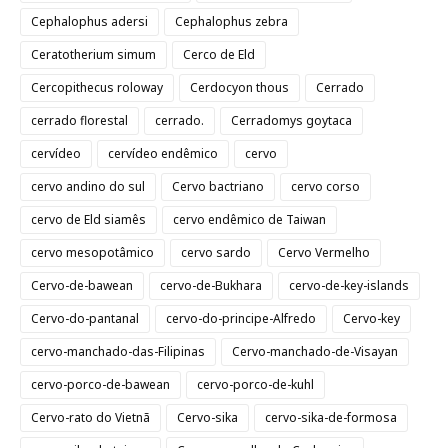
Cephalophus adersi
Cephalophus zebra
Ceratotherium simum
Cerco de Eld
Cercopithecus roloway
Cerdocyon thous
Cerrado
cerrado florestal
cerrado.
Cerradomys goytaca
cervídeo
cervídeo endêmico
cervo
cervo andino do sul
Cervo bactriano
cervo corso
cervo de Eld siamês
cervo endêmico de Taiwan
cervo mesopotâmico
cervo sardo
Cervo Vermelho
Cervo-de-bawean
cervo-de-Bukhara
cervo-de-key-islands
Cervo-do-pantanal
cervo-do-principe-Alfredo
Cervo-key
cervo-manchado-das-Filipinas
Cervo-manchado-de-Visayan
cervo-porco-de-bawean
cervo-porco-de-kuhl
Cervo-rato do Vietnã
Cervo-sika
cervo-sika-de-formosa