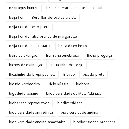
Beatragus hunteri
beija flor estrela de garganta azul
beija-flor
Beija-flor-de-costas-violeta
Beija-flor-de-peito-preto
Beija-flor-de-rabo-branco-de-margarette
Beija-flor-de-Santa-Marta
beira da extinção
beira da extinção.
Bernieria tenebrosa
Bicho-preguiça
bichos de estimação
Bicudinho-do-brejo
Bicudinho-do-brejo-paulista
Bicudo
bicudo-preto
bicudo-verdadeiro
Bielo-Rússia
bighorn
bigodudo-baiano
biiodiversidade da Mata Atlântica
biobancos reprodutivos
biodiversidade
biodiversidade amazônica
biodiversidade andina
biodiversidade andino-amazônica
biodiversidade Argentina