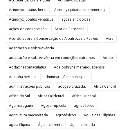
Accipiter gentils arrigoni
Acinonyx jubatus
Acinonyx jubatus hecki
Acinonyx jubatus soemmeringii
Acinonyx jubatus venaticus
ações antrópicas
ações de conservação
Açor da Sardenha
Acordo sobre a Conservação de Albatrozes e Petréis
Acre
adaptação e sobrevivência
adaptação e sobrevivência em condições extremas
Addax
Addax nasomaculatus
Adelophryne maranguapensis
Adelpha herbita
administrações municipais
administrações públicas
adoção cruzada.
África Central
África do Sul
África Ocidental
África Oriental
Agamia agami
Agojie rupicola
agricultores
agricultura mecanizada
agrotóxicos
Águia das Filipinas
águia filipina
Águia-cinzenta
águia-coroada