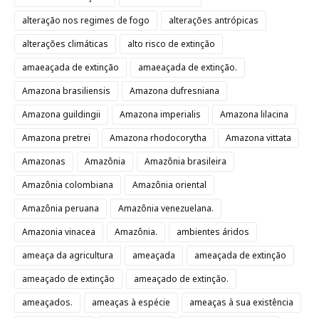
alteração nos regimes de fogo
alterações antrópicas
alterações climáticas
alto risco de extinção
amaeaçada de extinção
amaeaçada de extinção.
Amazona brasiliensis
Amazona dufresniana
Amazona guildingii
Amazona imperialis
Amazona lilacina
Amazona pretrei
Amazona rhodocorytha
Amazona vittata
Amazonas
Amazônia
Amazônia brasileira
Amazônia colombiana
Amazônia oriental
Amazônia peruana
Amazônia venezuelana.
Amazonia vinacea
Amazônia.
ambientes áridos
ameaça da agricultura
ameaçada
ameaçada de extinção
ameaçado de extinção
ameaçado de extinção.
ameaçados.
ameaças à espécie
ameaças à sua existência