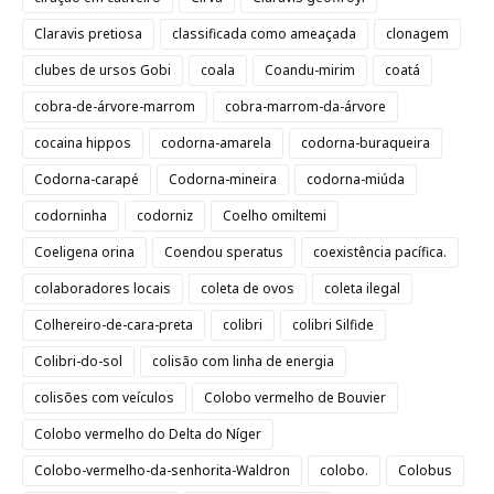
Claravis pretiosa
classificada como ameaçada
clonagem
clubes de ursos Gobi
coala
Coandu-mirim
coatá
cobra-de-árvore-marrom
cobra-marrom-da-árvore
cocaina hippos
codorna-amarela
codorna-buraqueira
Codorna-carapé
Codorna-mineira
codorna-miúda
codorninha
codorniz
Coelho omiltemi
Coeligena orina
Coendou speratus
coexistência pacífica.
colaboradores locais
coleta de ovos
coleta ilegal
Colhereiro-de-cara-preta
colibri
colibri Silfide
Colibri-do-sol
colisão com linha de energia
colisões com veículos
Colobo vermelho de Bouvier
Colobo vermelho do Delta do Níger
Colobo-vermelho-da-senhorita-Waldron
colobo.
Colobus