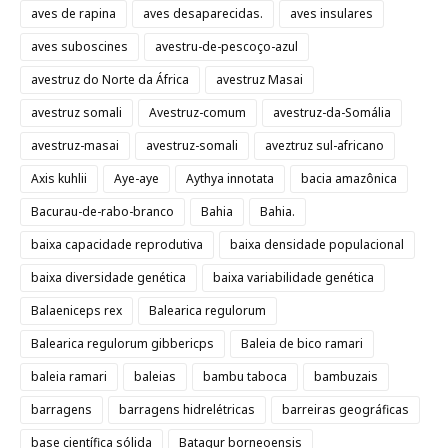
aves de rapina
aves desaparecidas.
aves insulares
aves suboscines
avestru-de-pescoço-azul
avestruz do Norte da África
avestruz Masai
avestruz somali
Avestruz-comum
avestruz-da-Somália
avestruz-masai
avestruz-somali
aveztruz sul-africano
Axis kuhlii
Aye-aye
Aythya innotata
bacia amazônica
Bacurau-de-rabo-branco
Bahia
Bahia.
baixa capacidade reprodutiva
baixa densidade populacional
baixa diversidade genética
baixa variabilidade genética
Balaeniceps rex
Balearica regulorum
Balearica regulorum gibbericps
Baleia de bico ramari
baleia ramari
baleias
bambu taboca
bambuzais
barragens
barragens hidrelétricas
barreiras geográficas
base científica sólida
Batagur borneoensis