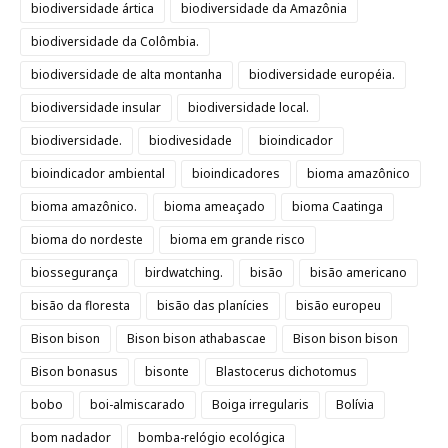
biodiversidade ártica
biodiversidade da Amazônia
biodiversidade da Colômbia.
biodiversidade de alta montanha
biodiversidade européia.
biodiversidade insular
biodiversidade local.
biodiversidade.
biodivesidade
bioindicador
bioindicador ambiental
bioindicadores
bioma amazônico
bioma amazônico.
bioma ameaçado
bioma Caatinga
bioma do nordeste
bioma em grande risco
biossegurança
birdwatching.
bisão
bisão americano
bisão da floresta
bisão das planícies
bisão europeu
Bison bison
Bison bison athabascae
Bison bison bison
Bison bonasus
bisonte
Blastocerus dichotomus
bobo
boi-almiscarado
Boiga irregularis
Bolívia
bom nadador
bomba-relógio ecológica