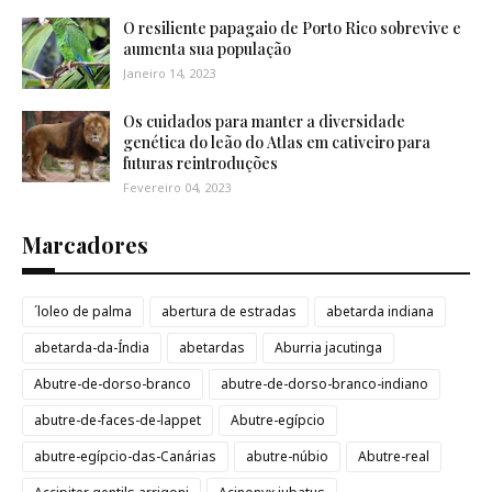
O resiliente papagaio de Porto Rico sobrevive e
aumenta sua população
Janeiro 14, 2023
Os cuidados para manter a diversidade
genética do leão do Atlas em cativeiro para
futuras reintroduções
Fevereiro 04, 2023
Marcadores
´loleo de palma
abertura de estradas
abetarda indiana
abetarda-da-Índia
abetardas
Aburria jacutinga
Abutre-de-dorso-branco
abutre-de-dorso-branco-indiano
abutre-de-faces-de-lappet
Abutre-egípcio
abutre-egípcio-das-Canárias
abutre-núbio
Abutre-real