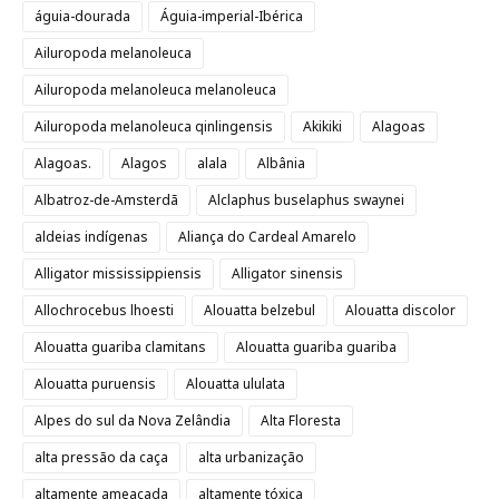
águia-dourada
Águia-imperial-Ibérica
Ailuropoda melanoleuca
Ailuropoda melanoleuca melanoleuca
Ailuropoda melanoleuca qinlingensis
Akikiki
Alagoas
Alagoas.
Alagos
alala
Albânia
Albatroz-de-Amsterdã
Alclaphus buselaphus swaynei
aldeias indígenas
Aliança do Cardeal Amarelo
Alligator mississippiensis
Alligator sinensis
Allochrocebus lhoesti
Alouatta belzebul
Alouatta discolor
Alouatta guariba clamitans
Alouatta guariba guariba
Alouatta puruensis
Alouatta ululata
Alpes do sul da Nova Zelândia
Alta Floresta
alta pressão da caça
alta urbanização
altamente ameaçada
altamente tóxica