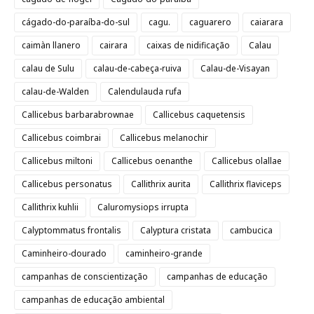
cágado-do-paraíba-do-sul
cagu.
caguarero
caiarara
caimàn llanero
cairara
caixas de nidificação
Calau
calau de Sulu
calau-de-cabeça-ruiva
Calau-de-Visayan
calau-de-Walden
Calendulauda rufa
Callicebus barbarabrownae
Callicebus caquetensis
Callicebus coimbrai
Callicebus melanochir
Callicebus miltoni
Callicebus oenanthe
Callicebus olallae
Callicebus personatus
Callithrix aurita
Callithrix flaviceps
Callithrix kuhlii
Caluromysiops irrupta
Calyptommatus frontalis
Calyptura cristata
cambucica
Caminheiro-dourado
caminheiro-grande
campanhas de conscientização
campanhas de educação
campanhas de educação ambiental