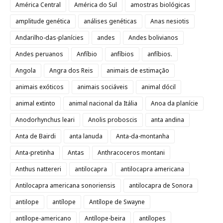
América Central
América do Sul
amostras biológicas
amplitude genética
análises genéticas
Anas nesiotis
Andarilho-das-planícies
andes
Andes bolivianos
Andes peruanos
Anfíbio
anfíbios
anfíbios.
Angola
Angra dos Reis
animais de estimação
animais exóticos
animais sociáveis
animal dócil
animal extinto
animal nacional da Itália
Anoa da planície
Anodorhynchus leari
Anolis proboscis
anta andina
Anta de Bairdi
anta lanuda
Anta-da-montanha
Anta-pretinha
Antas
Anthracoceros montani
Anthus nattereri
antilocapra
antilocapra americana
Antilocapra americana sonoriensis
antilocapra de Sonora
antilope
antílope
Antílope de Swayne
antílope-americano
Antílope-beira
antílopes