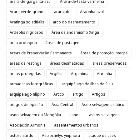
arara-de-garganta-azul
Arara-de-testa-vermelha
Arara-verde-grande
ararajuba
Ararinha-azul
Aratinga solstitialis
arco do desmatamento
Ardeotis nigriceps
Área de endemismo Xingu
área protegida
áreas de pastagem
Áreas de Preservação Permanente
áreas de proteção integral
áreas de restinga
áreas desmatadas
áreas preservadas
áreas protegidas
Argélia
Argentina
Ariranha
armadilhas fotográficas
arquipélago de ilhas de Sulu
arquipélago filipino
Ártico
artigo
Artigos
artigos de opinião
Ásia Central
Asno selvagem asiático
asno selvagem da Mongólia
asnos
asnos selvagens
Asociación Armonia
assentamentos urbanos
astore sardo
Astrochelys yniphora
ataque de cães