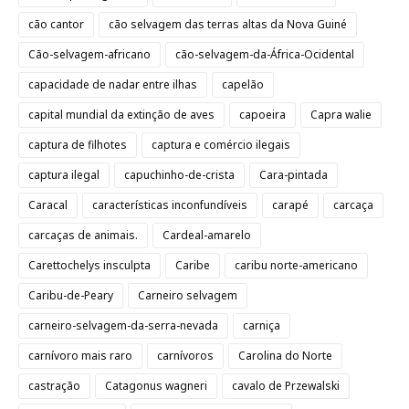
cão cantor
cão selvagem das terras altas da Nova Guiné
Cão-selvagem-africano
cão-selvagem-da-África-Ocidental
capacidade de nadar entre ilhas
capelão
capital mundial da extinção de aves
capoeira
Capra walie
captura de filhotes
captura e comércio ilegais
captura ilegal
capuchinho-de-crista
Cara-pintada
Caracal
características inconfundíveis
carapé
carcaça
carcaças de animais.
Cardeal-amarelo
Carettochelys insculpta
Caribe
caribu norte-americano
Caribu-de-Peary
Carneiro selvagem
carneiro-selvagem-da-serra-nevada
carniça
carnívoro mais raro
carnívoros
Carolina do Norte
castração
Catagonus wagneri
cavalo de Przewalski