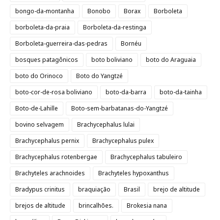
bongo-da-montanha
Bonobo
Borax
Borboleta
borboleta-da-praia
Borboleta-da-restinga
Borboleta-guerreira-das-pedras
Bornéu
bosques patagônicos
boto boliviano
boto do Araguaia
boto do Orinoco
Boto do Yangtzé
boto-cor-de-rosa boliviano
boto-da-barra
boto-da-tainha
Boto-de-Lahille
Boto-sem-barbatanas-do-Yangtzé
bovino selvagem
Brachycephalus lulai
Brachycephalus pernix
Brachycephalus pulex
Brachycephalus rotenbergae
Brachycephalus tabuleiro
Brachyteles arachnoides
Brachyteles hypoxanthus
Bradypus crinitus
braquiação
Brasil
brejo de altitude
brejos de altitude
brincalhões.
Brokesia nana