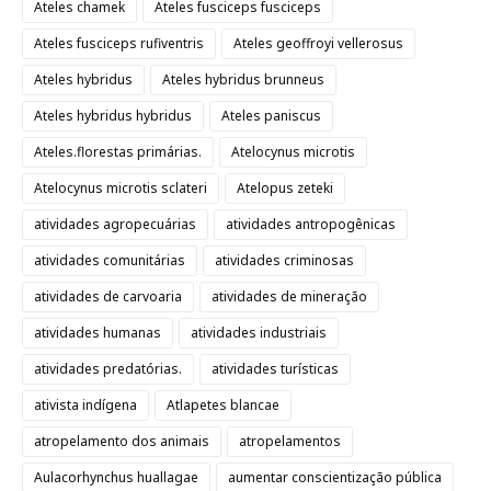
Ateles chamek
Ateles fusciceps fusciceps
Ateles fusciceps rufiventris
Ateles geoffroyi vellerosus
Ateles hybridus
Ateles hybridus brunneus
Ateles hybridus hybridus
Ateles paniscus
Ateles.florestas primárias.
Atelocynus microtis
Atelocynus microtis sclateri
Atelopus zeteki
atividades agropecuárias
atividades antropogênicas
atividades comunitárias
atividades criminosas
atividades de carvoaria
atividades de mineração
atividades humanas
atividades industriais
atividades predatórias.
atividades turísticas
ativista indígena
Atlapetes blancae
atropelamento dos animais
atropelamentos
Aulacorhynchus huallagae
aumentar conscientização pública