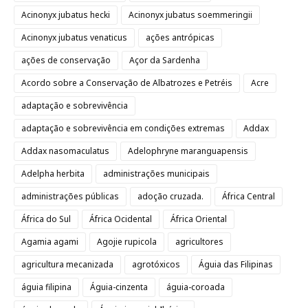
Acinonyx jubatus hecki
Acinonyx jubatus soemmeringii
Acinonyx jubatus venaticus
ações antrópicas
ações de conservação
Açor da Sardenha
Acordo sobre a Conservação de Albatrozes e Petréis
Acre
adaptação e sobrevivência
adaptação e sobrevivência em condições extremas
Addax
Addax nasomaculatus
Adelophryne maranguapensis
Adelpha herbita
administrações municipais
administrações públicas
adoção cruzada.
África Central
África do Sul
África Ocidental
África Oriental
Agamia agami
Agojie rupicola
agricultores
agricultura mecanizada
agrotóxicos
Águia das Filipinas
águia filipina
Águia-cinzenta
águia-coroada