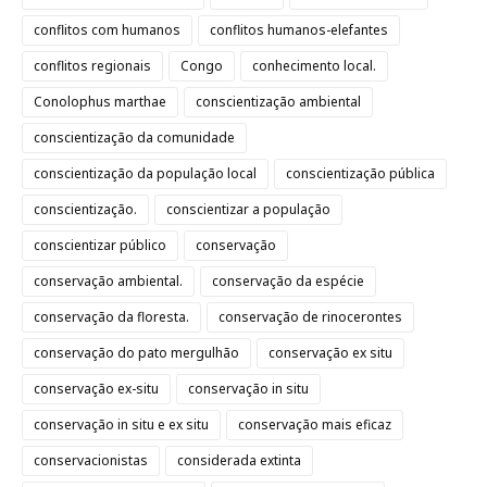
conflitos com humanos
conflitos humanos-elefantes
conflitos regionais
Congo
conhecimento local.
Conolophus marthae
conscientização ambiental
conscientização da comunidade
conscientização da população local
conscientização pública
conscientização.
conscientizar a população
conscientizar público
conservação
conservação ambiental.
conservação da espécie
conservação da floresta.
conservação de rinocerontes
conservação do pato mergulhão
conservação ex situ
conservação ex-situ
conservação in situ
conservação in situ e ex situ
conservação mais eficaz
conservacionistas
considerada extinta