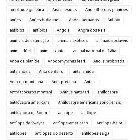
amplitude genética
Anas nesiotis
Andarilho-das-planícies
andes
Andes bolivianos
Andes peruanos
Anfíbio
anfíbios
anfíbios.
Angola
Angra dos Reis
animais de estimação
animais exóticos
animais sociáveis
animal dócil
animal extinto
animal nacional da Itália
Anoa da planície
Anodorhynchus leari
Anolis proboscis
anta andina
Anta de Bairdi
anta lanuda
Anta-da-montanha
Anta-pretinha
Antas
Anthracoceros montani
Anthus nattereri
antilocapra
antilocapra americana
Antilocapra americana sonoriensis
antilocapra de Sonora
antilope
antílope
Antílope de Swayne
antílope-americano
Antílope-beira
antílopes
antílopes do deserto
antílopes saiga