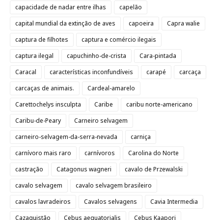
capacidade de nadar entre ilhas
capelão
capital mundial da extinção de aves
capoeira
Capra walie
captura de filhotes
captura e comércio ilegais
captura ilegal
capuchinho-de-crista
Cara-pintada
Caracal
características inconfundíveis
carapé
carcaça
carcaças de animais.
Cardeal-amarelo
Carettochelys insculpta
Caribe
caribu norte-americano
Caribu-de-Peary
Carneiro selvagem
carneiro-selvagem-da-serra-nevada
carniça
carnívoro mais raro
carnívoros
Carolina do Norte
castração
Catagonus wagneri
cavalo de Przewalski
cavalo selvagem
cavalo selvagem brasileiro
cavalos lavradeiros
Cavalos selvagens
Cavia Intermedia
Cazaquistão
Cebus aequatorialis
Cebus Kaapori