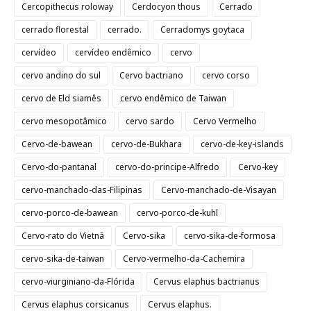
Cercopithecus roloway
Cerdocyon thous
Cerrado
cerrado florestal
cerrado.
Cerradomys goytaca
cervídeo
cervídeo endêmico
cervo
cervo andino do sul
Cervo bactriano
cervo corso
cervo de Eld siamês
cervo endêmico de Taiwan
cervo mesopotâmico
cervo sardo
Cervo Vermelho
Cervo-de-bawean
cervo-de-Bukhara
cervo-de-key-islands
Cervo-do-pantanal
cervo-do-principe-Alfredo
Cervo-key
cervo-manchado-das-Filipinas
Cervo-manchado-de-Visayan
cervo-porco-de-bawean
cervo-porco-de-kuhl
Cervo-rato do Vietnã
Cervo-sika
cervo-sika-de-formosa
cervo-sika-de-taiwan
Cervo-vermelho-da-Cachemira
cervo-viurginiano-da-Flórida
Cervus elaphus bactrianus
Cervus elaphus corsicanus
Cervus elaphus.