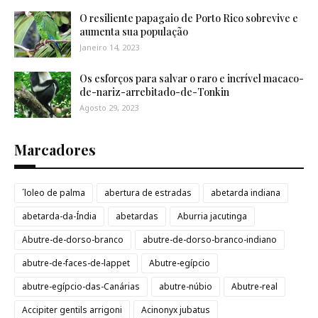
O resiliente papagaio de Porto Rico sobrevive e
aumenta sua população
Janeiro 14, 2023
Os esforços para salvar o raro e incrível macaco-
de-nariz-arrebitado-de-Tonkin
Agosto 29, 2023
Marcadores
´loleo de palma
abertura de estradas
abetarda indiana
abetarda-da-Índia
abetardas
Aburria jacutinga
Abutre-de-dorso-branco
abutre-de-dorso-branco-indiano
abutre-de-faces-de-lappet
Abutre-egípcio
abutre-egípcio-das-Canárias
abutre-núbio
Abutre-real
Accipiter gentils arrigoni
Acinonyx jubatus