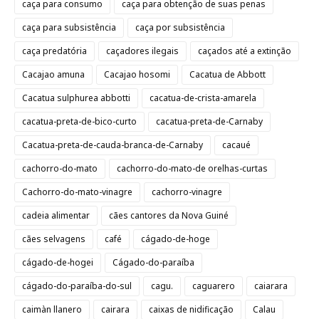
caça para consumo
caça para obtenção de suas penas
caça para subsistência
caça por subsistência
caça predatória
caçadores ilegais
caçados até a extinção
Cacajao amuna
Cacajao hosomi
Cacatua de Abbott
Cacatua sulphurea abbotti
cacatua-de-crista-amarela
cacatua-preta-de-bico-curto
cacatua-preta-de-Carnaby
Cacatua-preta-de-cauda-branca-de-Carnaby
cacaué
cachorro-do-mato
cachorro-do-mato-de orelhas-curtas
Cachorro-do-mato-vinagre
cachorro-vinagre
cadeia alimentar
cães cantores da Nova Guiné
cães selvagens
café
cágado-de-hoge
cágado-de-hogei
Cágado-do-paraíba
cágado-do-paraíba-do-sul
cagu.
caguarero
caiarara
caimàn llanero
cairara
caixas de nidificação
Calau