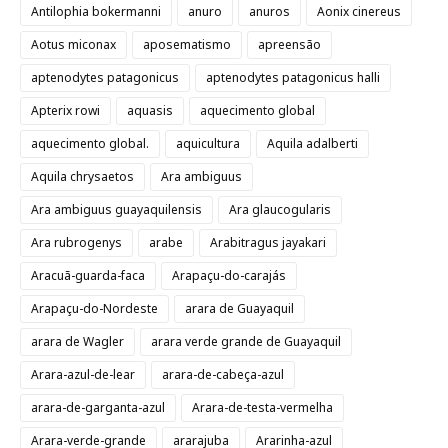
Antilophia bokermanni
anuro
anuros
Aonix cinereus
Aotus miconax
aposematismo
apreensão
aptenodytes patagonicus
aptenodytes patagonicus halli
Apterix rowi
aquasis
aquecimento global
aquecimento global.
aquicultura
Aquila adalberti
Aquila chrysaetos
Ara ambiguus
Ara ambiguus guayaquilensis
Ara glaucogularis
Ara rubrogenys
arabe
Arabitragus jayakari
Aracuã-guarda-faca
Arapaçu-do-carajás
Arapaçu-do-Nordeste
arara de Guayaquil
arara de Wagler
arara verde grande de Guayaquil
Arara-azul-de-lear
arara-de-cabeça-azul
arara-de-garganta-azul
Arara-de-testa-vermelha
Arara-verde-grande
ararajuba
Ararinha-azul