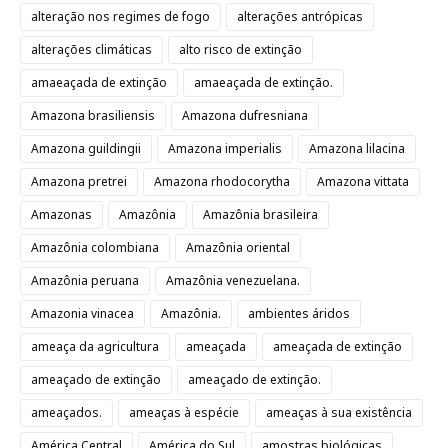
alteração nos regimes de fogo
alterações antrópicas
alterações climáticas
alto risco de extinção
amaeaçada de extinção
amaeaçada de extinção.
Amazona brasiliensis
Amazona dufresniana
Amazona guildingii
Amazona imperialis
Amazona lilacina
Amazona pretrei
Amazona rhodocorytha
Amazona vittata
Amazonas
Amazônia
Amazônia brasileira
Amazônia colombiana
Amazônia oriental
Amazônia peruana
Amazônia venezuelana.
Amazonia vinacea
Amazônia.
ambientes áridos
ameaça da agricultura
ameaçada
ameaçada de extinção
ameaçado de extinção
ameaçado de extinção.
ameaçados.
ameaças à espécie
ameaças à sua existência
América Central
América do Sul
amostras biológicas