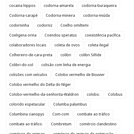
cocaina hippos
codorna-amarela
codorna-buraqueira
Codorna-carapé
Codorna-mineira
codorna-miúda
codorninha
codorniz
Coelho omiltemi
Coeligena orina
Coendou speratus
coexistência pacífica.
colaboradores locais
coleta de ovos
coleta ilegal
Colhereiro-de-cara-preta
colibri
colibri Silfide
Colibri-do-sol
colisão com linha de energia
colisões com veículos
Colobo vermelho de Bouvier
Colobo vermelho do Delta do Níger
Colobo-vermelho-da-senhorita-Waldron
colobo.
Colobus
colorido espetacular
Columba palumbus
Columbina cianopys
Com-com
combate ao tráfico
combate ao tráfico.
Combretum
comércio clandestino
comércio de animais
comércio de animais de estimação