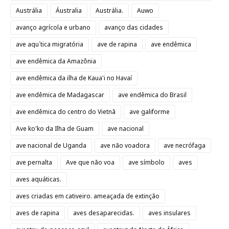
Austrália
Áustralia
Austrália.
Auwo
avanço agrícola e urbano
avanço das cidades
ave aqu´tica migratória
ave de rapina
ave endêmica
ave endêmica da Amazônia
ave endêmica da ilha de Kaua'i no Havaí
ave endêmica de Madagascar
ave endêmica do Brasil
ave endêmica do centro do Vietnã
ave galiforme
Ave ko'ko da Ilha de Guam
ave nacional
ave nacional de Uganda
ave não voadora
ave necrófaga
ave pernalta
Ave que não voa
ave símbolo
aves
aves aquáticas.
aves criadas em cativeiro. ameaçada de extinção
aves de rapina
aves desaparecidas.
aves insulares