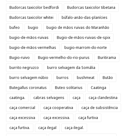
Budorcas taxicolor bedfordi
Budorcas taxicolor tibetana
Budorcas taxicolor whitei
búfalo-anão-das-planícies
bufeo
bugio
bugio de mãos ruivas do Maranhão
bugio-de-mãos-ruivas
Bugio-de-mãos-ruivas-de-spix
bugio-de-mãos-vermelhas
bugio-marrom-do-norte
Bugio-ruivo
Bugio-vermelho-do-rio-purus
Buritirama
burrito negruzco
burro selvagem da Somália
burro selvagem núbio
burros
bushmeat
Butão
Butegallus coronatus
Buteo solitarius
Caatinga
caatinga.
cabras selvagens
caça
caça clandestina
caça comercial
caça cooperativa
caça de subsistência
caça excessiva
caça excessiva.
caça furtiva
caça furtiva.
caça ilegal
caça ilegal.