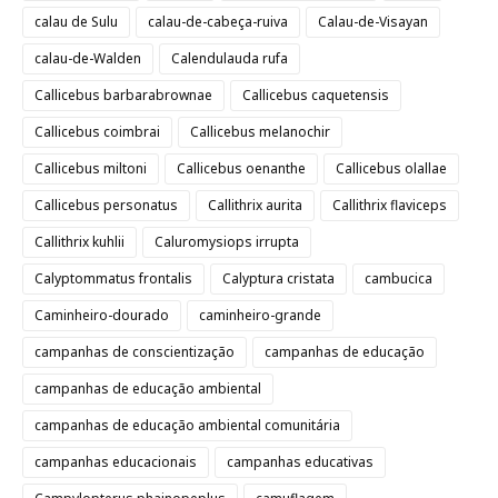
calau de Sulu
calau-de-cabeça-ruiva
Calau-de-Visayan
calau-de-Walden
Calendulauda rufa
Callicebus barbarabrownae
Callicebus caquetensis
Callicebus coimbrai
Callicebus melanochir
Callicebus miltoni
Callicebus oenanthe
Callicebus olallae
Callicebus personatus
Callithrix aurita
Callithrix flaviceps
Callithrix kuhlii
Caluromysiops irrupta
Calyptommatus frontalis
Calyptura cristata
cambucica
Caminheiro-dourado
caminheiro-grande
campanhas de conscientização
campanhas de educação
campanhas de educação ambiental
campanhas de educação ambiental comunitária
campanhas educacionais
campanhas educativas