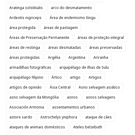
Aratinga solstitialis
arco do desmatamento
Ardeotis nigriceps
Área de endemismo Xingu
área protegida
áreas de pastagem
Áreas de Preservação Permanente
áreas de proteção integral
áreas de restinga
áreas desmatadas
áreas preservadas
áreas protegidas
Argélia
Argentina
Ariranha
armadilhas fotográficas
arquipélago de ilhas de Sulu
arquipélago filipino
Ártico
artigo
Artigos
artigos de opinião
Ásia Central
Asno selvagem asiático
asno selvagem da Mongólia
asnos
asnos selvagens
Asociación Armonia
assentamentos urbanos
astore sardo
Astrochelys yniphora
ataque de cães
ataques de animais domésticos
Ateles belzebuth