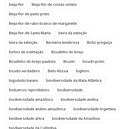
beija-flor
Beija-flor-de-costas-violeta
Beija-flor-de-peito-preto
Beija-flor-de-rabo-branco-de-margarette
Beija-flor-de-Santa-Marta
beira da extinção
beira da extinção.
Bernieria tenebrosa
Bicho-preguiça
bichos de estimação
Bicudinho-do-brejo
Bicudinho-do-brejo-paulista
Bicudo
bicudo-preto
bicudo-verdadeiro
Bielo-Rússia
bighorn
bigodudo-baiano
biiodiversidade da Mata Atlântica
biobancos reprodutivos
biodiversidade
biodiversidade amazônica
biodiversidade andina
biodiversidade andino-amazônica
biodiversidade Argentina
biodiversidade ártica
biodiversidade da Amazônia
biodiversidade da Colômbia.