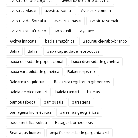
avestru-de-pescoço-azul
avestruz do Norte da África
avestruz Masai
avestruz somali
Avestruz-comum
avestruz-da-Somália
avestruz-masai
avestruz-somali
aveztruz sul-africano
Axis kuhlii
Aye-aye
Aythya innotata
bacia amazônica
Bacurau-de-rabo-branco
Bahia
Bahia.
baixa capacidade reprodutiva
baixa densidade populacional
baixa diversidade genética
baixa variabilidade genética
Balaeniceps rex
Balearica regulorum
Balearica regulorum gibbericps
Baleia de bico ramari
baleia ramari
baleias
bambu taboca
bambuzais
barragens
barragens hidrelétricas
barreiras geográficas
base científica sólida
Batagur borneoensis
Beatragus hunteri
beija flor estrela de garganta azul