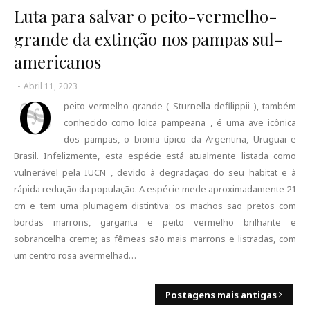
Luta para salvar o peito-vermelho-
grande da extinção nos pampas sul-
americanos
-
Abril 11, 2023
O
peito-vermelho-grande ( Sturnella defilippii ), também
conhecido como loica pampeana , é uma ave icônica
dos pampas, o bioma típico da Argentina, Uruguai e
Brasil. Infelizmente, esta espécie está atualmente listada como
vulnerável pela IUCN , devido à degradação do seu habitat e à
rápida redução da população. A espécie mede aproximadamente 21
cm e tem uma plumagem distintiva: os machos são pretos com
bordas marrons, garganta e peito vermelho brilhante e
sobrancelha creme; as fêmeas são mais marrons e listradas, com
um centro rosa avermelhad…
Postagens mais antigas