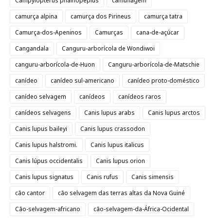
Campylopterus phainopeplus
camuflagem
camurça alpina
camurça dos Pirineus
camurça tatra
Camurça-dos-Apeninos
Camurças
cana-de-açúcar
Cangandala
Canguru-arborícola de Wondiwoi
canguru-arborícola-de-Huon
Canguru-arborícola-de-Matschie
canídeo
canídeo sul-americano
canídeo proto-doméstico
canídeo selvagem
canídeos
canídeos raros
canídeos selvagens
Canis lupus arabs
Canis lupus arctos
Canis lupus baileyi
Canis lupus crassodon
Canis lupus halstromi.
Canis lupus italicus
Canis lúpus occidentalis
Canis lupus orion
Canis lupus signatus
Canis rufus
Canis simensis
cão cantor
cão selvagem das terras altas da Nova Guiné
Cão-selvagem-africano
cão-selvagem-da-África-Ocidental