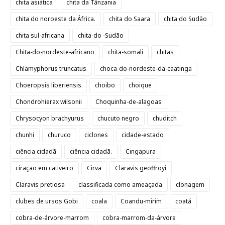
chita asiática
chita da Tânzania
chita do noroeste da África.
chita do Saara
chita do Sudão
chita sul-africana
chita-do -Sudão
Chita-do-nordeste-africano
chita-somali
chitas
Chlamyphorus truncatus
choca-do-nordeste-da-caatinga
Choeropsis liberiensis
choibo
choique
Chondrohierax wilsonii
Choquinha-de-alagoas
Chrysocyon brachyurus
chucuto negro
chuditch
chunhi
churuco
ciclones
cidade-estado
ciência cidadã
ciência cidadã.
Cingapura
ciração em cativeiro
Cirva
Claravis geoffroyi
Claravis pretiosa
classificada como ameaçada
clonagem
clubes de ursos Gobi
coala
Coandu-mirim
coatá
cobra-de-árvore-marrom
cobra-marrom-da-árvore