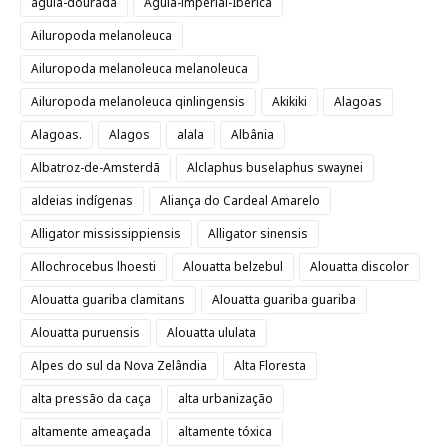
águia-dourada
Águia-imperial-Ibérica
Ailuropoda melanoleuca
Ailuropoda melanoleuca melanoleuca
Ailuropoda melanoleuca qinlingensis
Akikiki
Alagoas
Alagoas.
Alagos
alala
Albânia
Albatroz-de-Amsterdã
Alclaphus buselaphus swaynei
aldeias indígenas
Aliança do Cardeal Amarelo
Alligator mississippiensis
Alligator sinensis
Allochrocebus lhoesti
Alouatta belzebul
Alouatta discolor
Alouatta guariba clamitans
Alouatta guariba guariba
Alouatta puruensis
Alouatta ululata
Alpes do sul da Nova Zelândia
Alta Floresta
alta pressão da caça
alta urbanização
altamente ameaçada
altamente tóxica