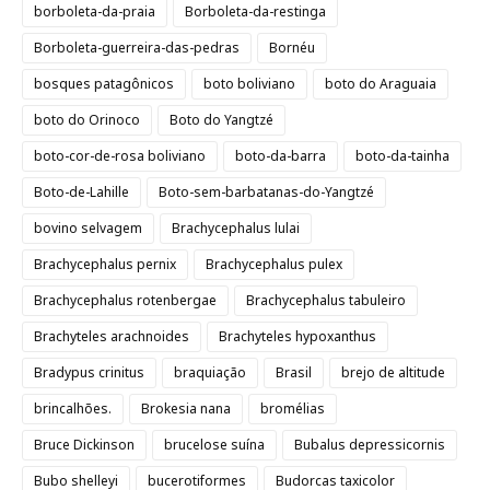
borboleta-da-praia
Borboleta-da-restinga
Borboleta-guerreira-das-pedras
Bornéu
bosques patagônicos
boto boliviano
boto do Araguaia
boto do Orinoco
Boto do Yangtzé
boto-cor-de-rosa boliviano
boto-da-barra
boto-da-tainha
Boto-de-Lahille
Boto-sem-barbatanas-do-Yangtzé
bovino selvagem
Brachycephalus lulai
Brachycephalus pernix
Brachycephalus pulex
Brachycephalus rotenbergae
Brachycephalus tabuleiro
Brachyteles arachnoides
Brachyteles hypoxanthus
Bradypus crinitus
braquiação
Brasil
brejo de altitude
brincalhões.
Brokesia nana
bromélias
Bruce Dickinson
brucelose suína
Bubalus depressicornis
Bubo shelleyi
bucerotiformes
Budorcas taxicolor