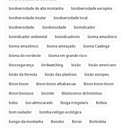
biodiversidade de alta montanha
biodiversidade européia.
biodiversidade insular
biodiversidade local.
biodiversidade.
biodivesidade
bioindicador
bioindicador ambiental
bioindicadores
bioma amazônico
bioma amazônico.
bioma ameaçado
bioma Caatinga
bioma do nordeste
bioma em grande risco
biossegurança
birdwatching.
bisão
bisão americano
bisão da floresta
bisão das planícies
bisão europeu
Bison bison
Bison bison athabascae
Bison bison bison
Bison bonasus
bisonte
Blastocerus dichotomus
bobo
boi-almiscarado
Boiga irregularis
Bolívia
bom nadador
bomba-relógio ecológica
bongo-da-montanha
Bonobo
Borax
Borboleta