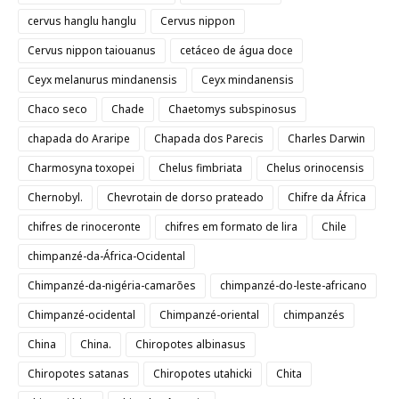
cervus hanglu hanglu
Cervus nippon
Cervus nippon taiouanus
cetáceo de água doce
Ceyx melanurus mindanensis
Ceyx mindanensis
Chaco seco
Chade
Chaetomys subspinosus
chapada do Araripe
Chapada dos Parecis
Charles Darwin
Charmosyna toxopei
Chelus fimbriata
Chelus orinocensis
Chernobyl.
Chevrotain de dorso prateado
Chifre da África
chifres de rinoceronte
chifres em formato de lira
Chile
chimpanzé-da-África-Ocidental
Chimpanzé-da-nigéria-camarões
chimpanzé-do-leste-africano
Chimpanzé-ocidental
Chimpanzé-oriental
chimpanzés
China
China.
Chiropotes albinasus
Chiropotes satanas
Chiropotes utahicki
Chita