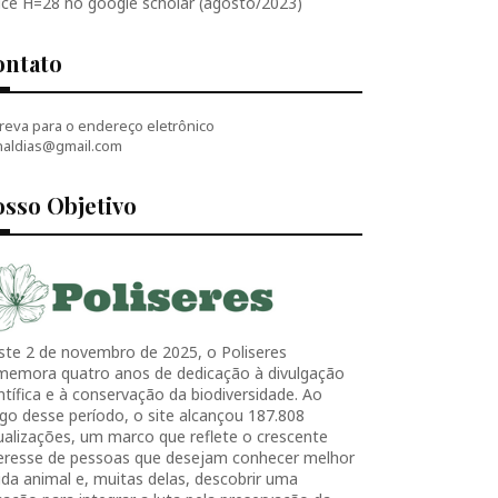
ice H=28 no google scholar (agosto/2023)
ontato
reva para o endereço eletrônico
naldias@gmail.com
sso Objetivo
ste 2 de novembro de 2025, o Poliseres
memora quatro anos de dedicação à divulgação
ntífica e à conservação da biodiversidade. Ao
go desse período, o site alcançou 187.808
ualizações, um marco que reflete o crescente
teresse de pessoas que desejam conhecer melhor
ida animal e, muitas delas, descobrir uma