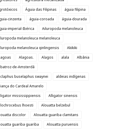
grotóxicos
Águia das Filipinas
águia filipina
guia-cinzenta
águia-coroada
águia-dourada
guia-imperial-Ibérica
Ailuropoda melanoleuca
iluropoda melanoleuca melanoleuca
iluropoda melanoleuca qinlingensis
Akikiki
lagoas
Alagoas.
Alagos
alala
Albânia
lbatroz-de-Amsterdã
lclaphus buselaphus swaynei
aldeias indígenas
liança do Cardeal Amarelo
lligator mississippiensis
Alligator sinensis
llochrocebus lhoesti
Alouatta belzebul
louatta discolor
Alouatta guariba clamitans
louatta guariba guariba
Alouatta puruensis