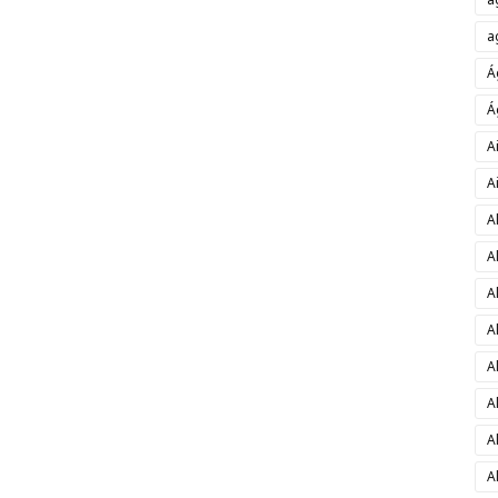
a
Á
Á
A
A
A
A
A
A
A
A
A
A