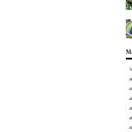
M
´
a
A
a
a
a
A