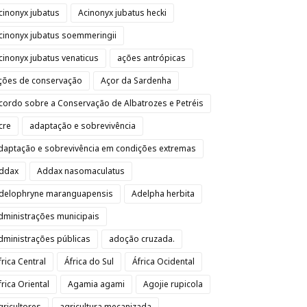
cinonyx jubatus
Acinonyx jubatus hecki
cinonyx jubatus soemmeringii
cinonyx jubatus venaticus
ações antrópicas
ções de conservação
Açor da Sardenha
cordo sobre a Conservação de Albatrozes e Petréis
cre
adaptação e sobrevivência
daptação e sobrevivência em condições extremas
ddax
Addax nasomaculatus
delophryne maranguapensis
Adelpha herbita
dministrações municipais
dministrações públicas
adoção cruzada.
frica Central
África do Sul
África Ocidental
frica Oriental
Agamia agami
Agojie rupicola
gricultores
agricultura mecanizada