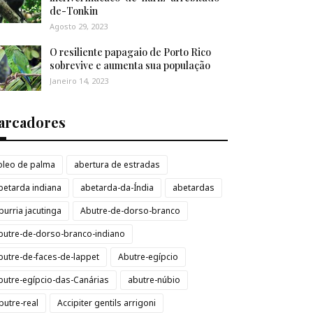
de-Tonkin
Agosto 29, 2023
O resiliente papagaio de Porto Rico
sobrevive e aumenta sua população
Janeiro 14, 2023
arcadores
loleo de palma
abertura de estradas
betarda indiana
abetarda-da-Índia
abetardas
burria jacutinga
Abutre-de-dorso-branco
butre-de-dorso-branco-indiano
butre-de-faces-de-lappet
Abutre-egípcio
butre-egípcio-das-Canárias
abutre-núbio
butre-real
Accipiter gentils arrigoni