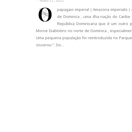
-
Maio 21, 2022
O
papagaio imperial ( Amazona imperialis 
de Dominica , uma ilha-nação do Caribe
República Dominicana que é um outro p
Morne Diablotins no norte de Dominica , especialmen
Uma pequena população foi reintroduzida no Parque 
sisserou ”. Sis…