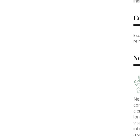
índ
C
Esc
rei
No
Ne
co
cie
lon
vis
in
a v