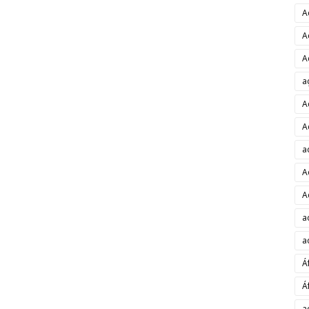
A
A
A
a
A
A
a
A
A
a
a
Á
Á
a