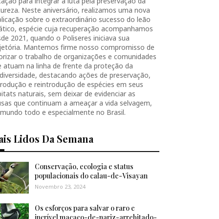
ação para integrar a luta pela preservação da
ureza. Neste aniversário, realizamos uma nova
licação sobre o extraordinário sucesso do leão
iático, espécie cuja recuperação acompanhamos
de 2021, quando o Poliseres iniciava sua
ajetória. Mantemos firme nosso compromisso de
orizar o trabalho de organizações e comunidades
 atuam na linha de frente da proteção da
diversidade, destacando ações de preservação,
produção e reintrodução de espécies em seus
itats naturais, sem deixar de evidenciar as
usas que continuam a ameaçar a vida selvagem,
 mundo todo e especialmente no Brasil.
ais Lidos Da Semana
Conservação, ecologia e status
populacionais do calau-de-Visayan
Novembro 23, 2024
Os esforços para salvar o raro e
incrível macaco-de-nariz-arrebitado-