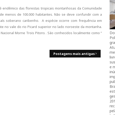
) é endêmico das florestas tropicais montanhosas da Comunidade
 de menos de 100.000 habitantes. Não se deve confundir com a
aís soberano caribenho. A espécie ocorre com frequência em
te no vale do rio Picard superior no lado noroeste da montanha.
Do
Nacional Morne Trois Pitons . São conhecidos localmente como “
Pol
gra
Atu
mei
Postagens mais antigas
liv
sus
e 
in
imp
pub
Bra
es
ges
20
rec
pel