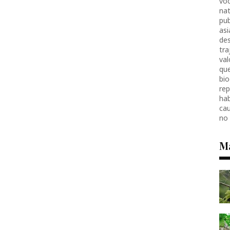
voc
nat
pub
as
des
tr
val
que
bio
re
hab
ca
no
M