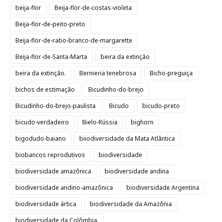
beija-flor
Beija-flor-de-costas-violeta
Beija-flor-de-peito-preto
Beija-flor-de-rabo-branco-de-margarette
Beija-flor-de-Santa-Marta
beira da extinção
beira da extinção.
Bernieria tenebrosa
Bicho-preguiça
bichos de estimação
Bicudinho-do-brejo
Bicudinho-do-brejo-paulista
Bicudo
bicudo-preto
bicudo-verdadeiro
Bielo-Rússia
bighorn
bigodudo-baiano
biiodiversidade da Mata Atlântica
biobancos reprodutivos
biodiversidade
biodiversidade amazônica
biodiversidade andina
biodiversidade andino-amazônica
biodiversidade Argentina
biodiversidade ártica
biodiversidade da Amazônia
biodiversidade da Colômbia.