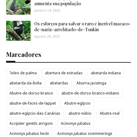
aumenta sua população
Janeiro 14, 2023
Os esforços para salvar o raro e incrível macaco-
de-nariz-arrebitado-de-Tonkin
Agosto 29, 2023
Marcadores
´loleo de palma
abertura de estradas
abetarda indiana
abetarda-da-Índia
abetardas
Aburria jacutinga
Abutre-de-dorso-branco
abutre-de-dorso-branco-indiano
abutre-de-faces-de-lappet
Abutre-egípcio
abutre-egípcio-das-Canárias
abutre-núbio
Abutre-real
Accipiter gentils arrigoni
Acinonyx jubatus
Acinonyx jubatus hecki
Acinonyx jubatus soemmeringii