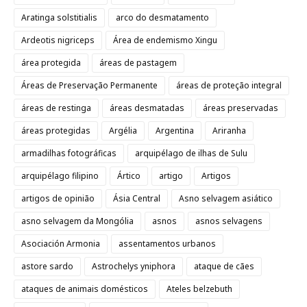
Aratinga solstitialis
arco do desmatamento
Ardeotis nigriceps
Área de endemismo Xingu
área protegida
áreas de pastagem
Áreas de Preservação Permanente
áreas de proteção integral
áreas de restinga
áreas desmatadas
áreas preservadas
áreas protegidas
Argélia
Argentina
Ariranha
armadilhas fotográficas
arquipélago de ilhas de Sulu
arquipélago filipino
Ártico
artigo
Artigos
artigos de opinião
Ásia Central
Asno selvagem asiático
asno selvagem da Mongólia
asnos
asnos selvagens
Asociación Armonia
assentamentos urbanos
astore sardo
Astrochelys yniphora
ataque de cães
ataques de animais domésticos
Ateles belzebuth