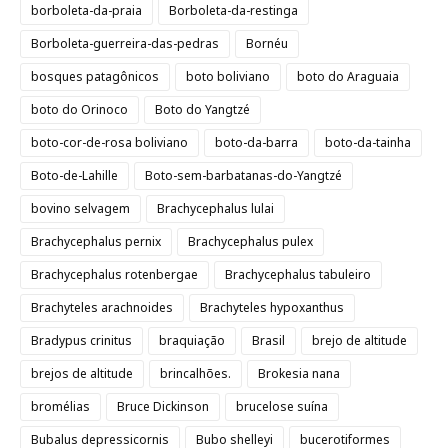
borboleta-da-praia
Borboleta-da-restinga
Borboleta-guerreira-das-pedras
Bornéu
bosques patagônicos
boto boliviano
boto do Araguaia
boto do Orinoco
Boto do Yangtzé
boto-cor-de-rosa boliviano
boto-da-barra
boto-da-tainha
Boto-de-Lahille
Boto-sem-barbatanas-do-Yangtzé
bovino selvagem
Brachycephalus lulai
Brachycephalus pernix
Brachycephalus pulex
Brachycephalus rotenbergae
Brachycephalus tabuleiro
Brachyteles arachnoides
Brachyteles hypoxanthus
Bradypus crinitus
braquiação
Brasil
brejo de altitude
brejos de altitude
brincalhões.
Brokesia nana
bromélias
Bruce Dickinson
brucelose suína
Bubalus depressicornis
Bubo shelleyi
bucerotiformes