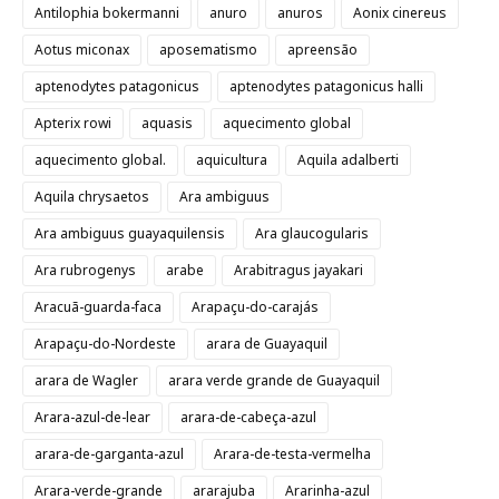
Antilophia bokermanni
anuro
anuros
Aonix cinereus
Aotus miconax
aposematismo
apreensão
aptenodytes patagonicus
aptenodytes patagonicus halli
Apterix rowi
aquasis
aquecimento global
aquecimento global.
aquicultura
Aquila adalberti
Aquila chrysaetos
Ara ambiguus
Ara ambiguus guayaquilensis
Ara glaucogularis
Ara rubrogenys
arabe
Arabitragus jayakari
Aracuã-guarda-faca
Arapaçu-do-carajás
Arapaçu-do-Nordeste
arara de Guayaquil
arara de Wagler
arara verde grande de Guayaquil
Arara-azul-de-lear
arara-de-cabeça-azul
arara-de-garganta-azul
Arara-de-testa-vermelha
Arara-verde-grande
ararajuba
Ararinha-azul