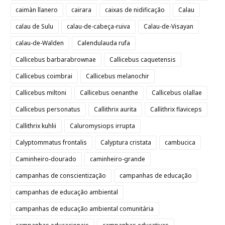
caimàn llanero
cairara
caixas de nidificação
Calau
calau de Sulu
calau-de-cabeça-ruiva
Calau-de-Visayan
calau-de-Walden
Calendulauda rufa
Callicebus barbarabrownae
Callicebus caquetensis
Callicebus coimbrai
Callicebus melanochir
Callicebus miltoni
Callicebus oenanthe
Callicebus olallae
Callicebus personatus
Callithrix aurita
Callithrix flaviceps
Callithrix kuhlii
Caluromysiops irrupta
Calyptommatus frontalis
Calyptura cristata
cambucica
Caminheiro-dourado
caminheiro-grande
campanhas de conscientização
campanhas de educação
campanhas de educação ambiental
campanhas de educação ambiental comunitária