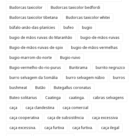
Budorcas taxicolor
Budorcas taxicolor bedfordi
Budorcas taxicolor tibetana
Budorcas taxicolor whitei
búfalo-anão-das-planícies
bufeo
bugio
bugio de mãos ruivas do Maranhão
bugio-de-mãos-ruivas
Bugio-de-mãos-ruivas-de-spix
bugio-de-mãos-vermelhas
bugio-marrom-do-norte
Bugio-ruivo
Bugio-vermelho-do-rio-purus
Buritirama
burrito negruzco
burro selvagem da Somália
burro selvagem núbio
burros
bushmeat
Butão
Butegallus coronatus
Buteo solitarius
Caatinga
caatinga.
cabras selvagens
caça
caça clandestina
caça comercial
caça cooperativa
caça de subsistência
caça excessiva
caça excessiva.
caça furtiva
caça furtiva.
caça ilegal