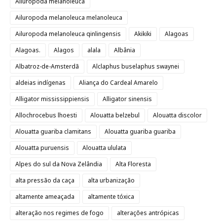
Ailuropoda melanoleuca
Ailuropoda melanoleuca melanoleuca
Ailuropoda melanoleuca qinlingensis
Akikiki
Alagoas
Alagoas.
Alagos
alala
Albânia
Albatroz-de-Amsterdã
Alclaphus buselaphus swaynei
aldeias indígenas
Aliança do Cardeal Amarelo
Alligator mississippiensis
Alligator sinensis
Allochrocebus lhoesti
Alouatta belzebul
Alouatta discolor
Alouatta guariba clamitans
Alouatta guariba guariba
Alouatta puruensis
Alouatta ululata
Alpes do sul da Nova Zelândia
Alta Floresta
alta pressão da caça
alta urbanização
altamente ameaçada
altamente tóxica
alteração nos regimes de fogo
alterações antrópicas