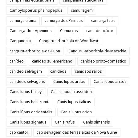
campanhas educacionais
campanhas educativas
Campylopterus phainopeplus
camuflagem
camurça alpina
camurça dos Pirineus
camurça tatra
Camurça-dos-Apeninos
Camurças
cana-de-açúcar
Cangandala
Canguru-arborícola de Wondiwoi
canguru-arborícola-de-Huon
Canguru-arborícola-de-Matschie
canídeo
canídeo sul-americano
canídeo proto-doméstico
canídeo selvagem
canídeos
canídeos raros
canídeos selvagens
Canis lupus arabs
Canis lupus arctos
Canis lupus baileyi
Canis lupus crassodon
Canis lupus halstromi.
Canis lupus italicus
Canis lúpus occidentalis
Canis lupus orion
Canis lupus signatus
Canis rufus
Canis simensis
cão cantor
cão selvagem das terras altas da Nova Guiné