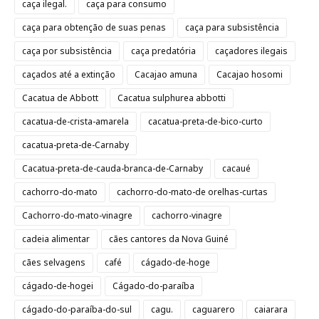
caça ilegal.
caça para consumo
caça para obtenção de suas penas
caça para subsistência
caça por subsistência
caça predatória
caçadores ilegais
caçados até a extinção
Cacajao amuna
Cacajao hosomi
Cacatua de Abbott
Cacatua sulphurea abbotti
cacatua-de-crista-amarela
cacatua-preta-de-bico-curto
cacatua-preta-de-Carnaby
Cacatua-preta-de-cauda-branca-de-Carnaby
cacaué
cachorro-do-mato
cachorro-do-mato-de orelhas-curtas
Cachorro-do-mato-vinagre
cachorro-vinagre
cadeia alimentar
cães cantores da Nova Guiné
cães selvagens
café
cágado-de-hoge
cágado-de-hogei
Cágado-do-paraíba
cágado-do-paraíba-do-sul
cagu.
caguarero
caiarara