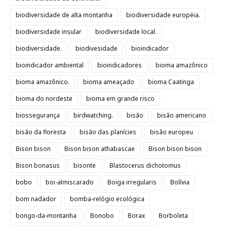
biodiversidade de alta montanha
biodiversidade européia.
biodiversidade insular
biodiversidade local.
biodiversidade.
biodivesidade
bioindicador
bioindicador ambiental
bioindicadores
bioma amazônico
bioma amazônico.
bioma ameaçado
bioma Caatinga
bioma do nordeste
bioma em grande risco
biossegurança
birdwatching.
bisão
bisão americano
bisão da floresta
bisão das planícies
bisão europeu
Bison bison
Bison bison athabascae
Bison bison bison
Bison bonasus
bisonte
Blastocerus dichotomus
bobo
boi-almiscarado
Boiga irregularis
Bolívia
bom nadador
bomba-relógio ecológica
bongo-da-montanha
Bonobo
Borax
Borboleta