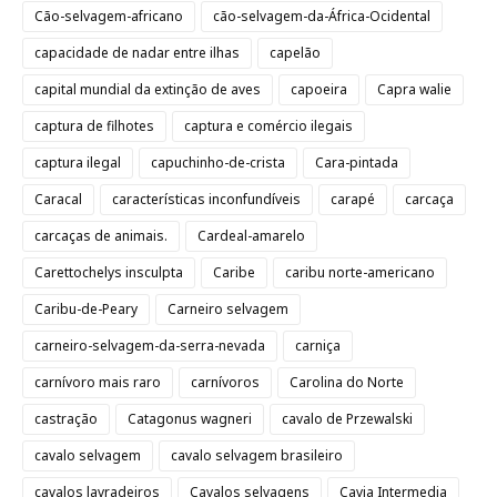
Cão-selvagem-africano
cão-selvagem-da-África-Ocidental
capacidade de nadar entre ilhas
capelão
capital mundial da extinção de aves
capoeira
Capra walie
captura de filhotes
captura e comércio ilegais
captura ilegal
capuchinho-de-crista
Cara-pintada
Caracal
características inconfundíveis
carapé
carcaça
carcaças de animais.
Cardeal-amarelo
Carettochelys insculpta
Caribe
caribu norte-americano
Caribu-de-Peary
Carneiro selvagem
carneiro-selvagem-da-serra-nevada
carniça
carnívoro mais raro
carnívoros
Carolina do Norte
castração
Catagonus wagneri
cavalo de Przewalski
cavalo selvagem
cavalo selvagem brasileiro
cavalos lavradeiros
Cavalos selvagens
Cavia Intermedia