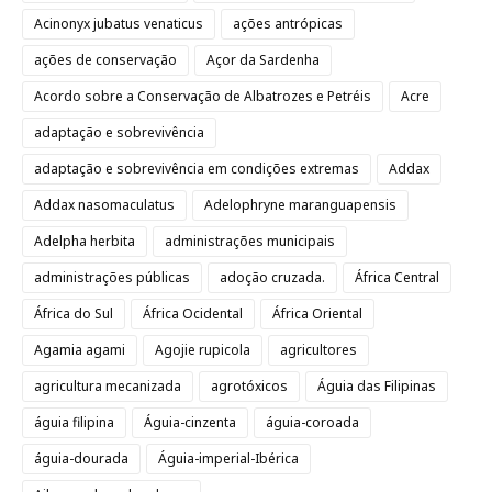
Acinonyx jubatus venaticus
ações antrópicas
ações de conservação
Açor da Sardenha
Acordo sobre a Conservação de Albatrozes e Petréis
Acre
adaptação e sobrevivência
adaptação e sobrevivência em condições extremas
Addax
Addax nasomaculatus
Adelophryne maranguapensis
Adelpha herbita
administrações municipais
administrações públicas
adoção cruzada.
África Central
África do Sul
África Ocidental
África Oriental
Agamia agami
Agojie rupicola
agricultores
agricultura mecanizada
agrotóxicos
Águia das Filipinas
águia filipina
Águia-cinzenta
águia-coroada
águia-dourada
Águia-imperial-Ibérica