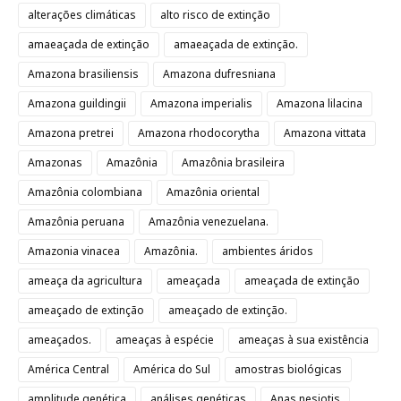
alterações climáticas
alto risco de extinção
amaeaçada de extinção
amaeaçada de extinção.
Amazona brasiliensis
Amazona dufresniana
Amazona guildingii
Amazona imperialis
Amazona lilacina
Amazona pretrei
Amazona rhodocorytha
Amazona vittata
Amazonas
Amazônia
Amazônia brasileira
Amazônia colombiana
Amazônia oriental
Amazônia peruana
Amazônia venezuelana.
Amazonia vinacea
Amazônia.
ambientes áridos
ameaça da agricultura
ameaçada
ameaçada de extinção
ameaçado de extinção
ameaçado de extinção.
ameaçados.
ameaças à espécie
ameaças à sua existência
América Central
América do Sul
amostras biológicas
amplitude genética
análises genéticas
Anas nesiotis