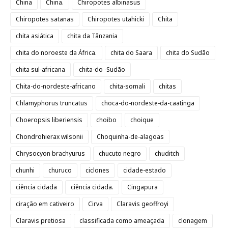
China
China.
Chiropotes albinasus
Chiropotes satanas
Chiropotes utahicki
Chita
chita asiática
chita da Tânzania
chita do noroeste da África.
chita do Saara
chita do Sudão
chita sul-africana
chita-do -Sudão
Chita-do-nordeste-africano
chita-somali
chitas
Chlamyphorus truncatus
choca-do-nordeste-da-caatinga
Choeropsis liberiensis
choibo
choique
Chondrohierax wilsonii
Choquinha-de-alagoas
Chrysocyon brachyurus
chucuto negro
chuditch
chunhi
churuco
ciclones
cidade-estado
ciência cidadã
ciência cidadã.
Cingapura
ciração em cativeiro
Cirva
Claravis geoffroyi
Claravis pretiosa
classificada como ameaçada
clonagem