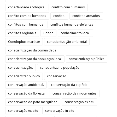
conectividade ecológica
conflito com humanos
conflito com os humanos
conflito.
conflitos armados
conflitos com humanos
conflitos humanos-elefantes
conflitos regionais
Congo
conhecimento local.
Conolophus marthae
conscientização ambiental
conscientização da comunidade
conscientização da população local
conscientização pública
conscientização.
conscientizar a população
conscientizar público
conservação
conservação ambiental.
conservação da espécie
conservação da floresta.
conservação de rinocerontes
conservação do pato mergulhão
conservação ex situ
conservação ex-situ
conservação in situ