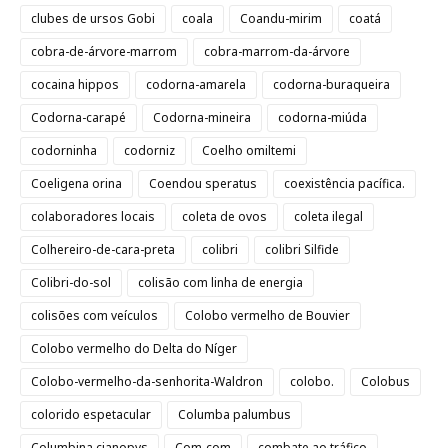
clubes de ursos Gobi
coala
Coandu-mirim
coatá
cobra-de-árvore-marrom
cobra-marrom-da-árvore
cocaina hippos
codorna-amarela
codorna-buraqueira
Codorna-carapé
Codorna-mineira
codorna-miúda
codorninha
codorniz
Coelho omiltemi
Coeligena orina
Coendou speratus
coexistência pacífica.
colaboradores locais
coleta de ovos
coleta ilegal
Colhereiro-de-cara-preta
colibri
colibri Silfide
Colibri-do-sol
colisão com linha de energia
colisões com veículos
Colobo vermelho de Bouvier
Colobo vermelho do Delta do Níger
Colobo-vermelho-da-senhorita-Waldron
colobo.
Colobus
colorido espetacular
Columba palumbus
Columbina cianopys
Com-com
combate ao tráfico