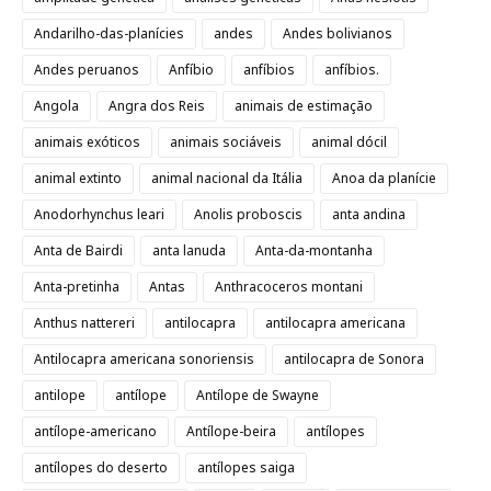
Andarilho-das-planícies
andes
Andes bolivianos
Andes peruanos
Anfíbio
anfíbios
anfíbios.
Angola
Angra dos Reis
animais de estimação
animais exóticos
animais sociáveis
animal dócil
animal extinto
animal nacional da Itália
Anoa da planície
Anodorhynchus leari
Anolis proboscis
anta andina
Anta de Bairdi
anta lanuda
Anta-da-montanha
Anta-pretinha
Antas
Anthracoceros montani
Anthus nattereri
antilocapra
antilocapra americana
Antilocapra americana sonoriensis
antilocapra de Sonora
antilope
antílope
Antílope de Swayne
antílope-americano
Antílope-beira
antílopes
antílopes do deserto
antílopes saiga