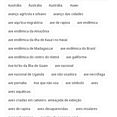
Austrália
Áustralia
Austrália.
Auwo
avanço agrícola e urbano
avanço das cidades
ave aqu´tica migratória
ave de rapina
ave endêmica
ave endêmica da Amazônia
ave endêmica da ilha de Kaua'i no Havaí
ave endêmica de Madagascar
ave endêmica do Brasil
ave endêmica do centro do Vietnã
ave galiforme
Ave ko'ko da Ilha de Guam
ave nacional
ave nacional de Uganda
ave não voadora
ave necrófaga
ave pernalta
Ave que não voa
ave símbolo
aves
aves aquáticas.
aves criadas em cativeiro. ameaçada de extinção
aves de rapina
aves desaparecidas.
aves insulares