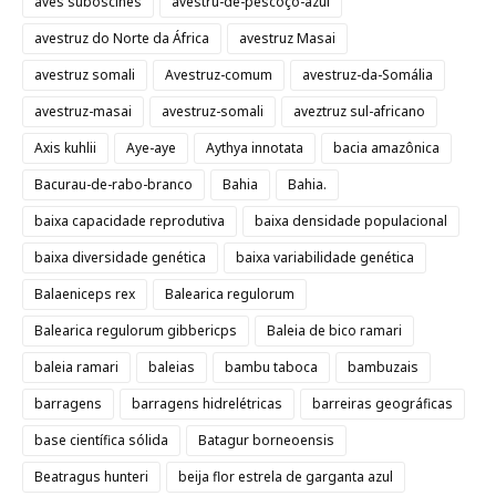
aves suboscines
avestru-de-pescoço-azul
avestruz do Norte da África
avestruz Masai
avestruz somali
Avestruz-comum
avestruz-da-Somália
avestruz-masai
avestruz-somali
aveztruz sul-africano
Axis kuhlii
Aye-aye
Aythya innotata
bacia amazônica
Bacurau-de-rabo-branco
Bahia
Bahia.
baixa capacidade reprodutiva
baixa densidade populacional
baixa diversidade genética
baixa variabilidade genética
Balaeniceps rex
Balearica regulorum
Balearica regulorum gibbericps
Baleia de bico ramari
baleia ramari
baleias
bambu taboca
bambuzais
barragens
barragens hidrelétricas
barreiras geográficas
base científica sólida
Batagur borneoensis
Beatragus hunteri
beija flor estrela de garganta azul