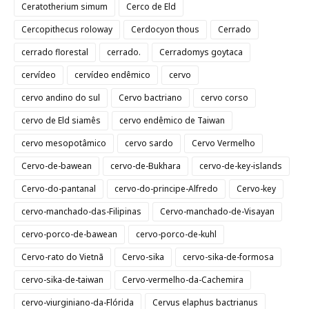
Ceratotherium simum
Cerco de Eld
Cercopithecus roloway
Cerdocyon thous
Cerrado
cerrado florestal
cerrado.
Cerradomys goytaca
cervídeo
cervídeo endêmico
cervo
cervo andino do sul
Cervo bactriano
cervo corso
cervo de Eld siamês
cervo endêmico de Taiwan
cervo mesopotâmico
cervo sardo
Cervo Vermelho
Cervo-de-bawean
cervo-de-Bukhara
cervo-de-key-islands
Cervo-do-pantanal
cervo-do-principe-Alfredo
Cervo-key
cervo-manchado-das-Filipinas
Cervo-manchado-de-Visayan
cervo-porco-de-bawean
cervo-porco-de-kuhl
Cervo-rato do Vietnã
Cervo-sika
cervo-sika-de-formosa
cervo-sika-de-taiwan
Cervo-vermelho-da-Cachemira
cervo-viurginiano-da-Flórida
Cervus elaphus bactrianus