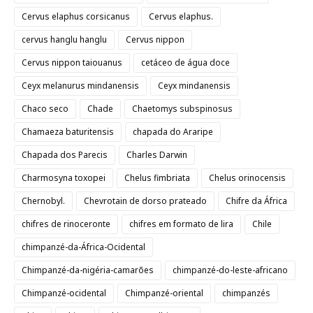
Cervus elaphus corsicanus
Cervus elaphus.
cervus hanglu hanglu
Cervus nippon
Cervus nippon taiouanus
cetáceo de água doce
Ceyx melanurus mindanensis
Ceyx mindanensis
Chaco seco
Chade
Chaetomys subspinosus
Chamaeza baturitensis
chapada do Araripe
Chapada dos Parecis
Charles Darwin
Charmosyna toxopei
Chelus fimbriata
Chelus orinocensis
Chernobyl.
Chevrotain de dorso prateado
Chifre da África
chifres de rinoceronte
chifres em formato de lira
Chile
chimpanzé-da-África-Ocidental
Chimpanzé-da-nigéria-camarões
chimpanzé-do-leste-africano
Chimpanzé-ocidental
Chimpanzé-oriental
chimpanzés