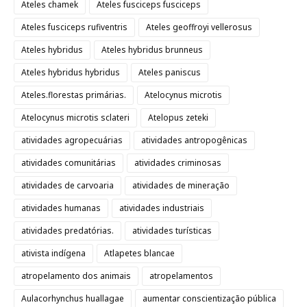
Ateles chamek
Ateles fusciceps fusciceps
Ateles fusciceps rufiventris
Ateles geoffroyi vellerosus
Ateles hybridus
Ateles hybridus brunneus
Ateles hybridus hybridus
Ateles paniscus
Ateles.florestas primárias.
Atelocynus microtis
Atelocynus microtis sclateri
Atelopus zeteki
atividades agropecuárias
atividades antropogênicas
atividades comunitárias
atividades criminosas
atividades de carvoaria
atividades de mineração
atividades humanas
atividades industriais
atividades predatórias.
atividades turísticas
ativista indígena
Atlapetes blancae
atropelamento dos animais
atropelamentos
Aulacorhynchus huallagae
aumentar conscientização pública