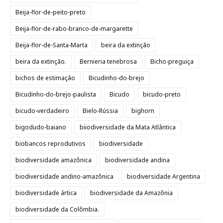
Beija-flor-de-peito-preto
Beija-flor-de-rabo-branco-de-margarette
Beija-flor-de-Santa-Marta
beira da extinção
beira da extinção.
Bernieria tenebrosa
Bicho-preguiça
bichos de estimação
Bicudinho-do-brejo
Bicudinho-do-brejo-paulista
Bicudo
bicudo-preto
bicudo-verdadeiro
Bielo-Rússia
bighorn
bigodudo-baiano
biiodiversidade da Mata Atlântica
biobancos reprodutivos
biodiversidade
biodiversidade amazônica
biodiversidade andina
biodiversidade andino-amazônica
biodiversidade Argentina
biodiversidade ártica
biodiversidade da Amazônia
biodiversidade da Colômbia.