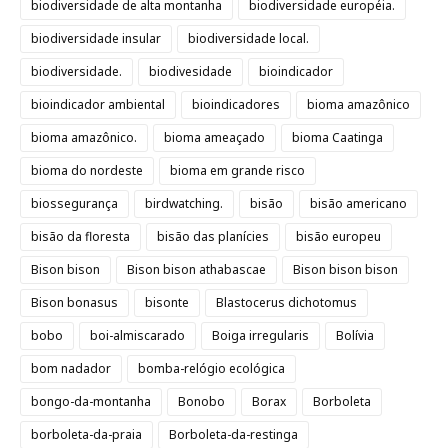
biodiversidade de alta montanha
biodiversidade européia.
biodiversidade insular
biodiversidade local.
biodiversidade.
biodivesidade
bioindicador
bioindicador ambiental
bioindicadores
bioma amazônico
bioma amazônico.
bioma ameaçado
bioma Caatinga
bioma do nordeste
bioma em grande risco
biossegurança
birdwatching.
bisão
bisão americano
bisão da floresta
bisão das planícies
bisão europeu
Bison bison
Bison bison athabascae
Bison bison bison
Bison bonasus
bisonte
Blastocerus dichotomus
bobo
boi-almiscarado
Boiga irregularis
Bolívia
bom nadador
bomba-relógio ecológica
bongo-da-montanha
Bonobo
Borax
Borboleta
borboleta-da-praia
Borboleta-da-restinga