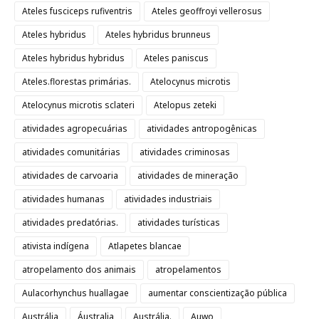
Ateles fusciceps rufiventris
Ateles geoffroyi vellerosus
Ateles hybridus
Ateles hybridus brunneus
Ateles hybridus hybridus
Ateles paniscus
Ateles.florestas primárias.
Atelocynus microtis
Atelocynus microtis sclateri
Atelopus zeteki
atividades agropecuárias
atividades antropogênicas
atividades comunitárias
atividades criminosas
atividades de carvoaria
atividades de mineração
atividades humanas
atividades industriais
atividades predatórias.
atividades turísticas
ativista indígena
Atlapetes blancae
atropelamento dos animais
atropelamentos
Aulacorhynchus huallagae
aumentar conscientização pública
Austrália
Áustralia
Austrália.
Auwo