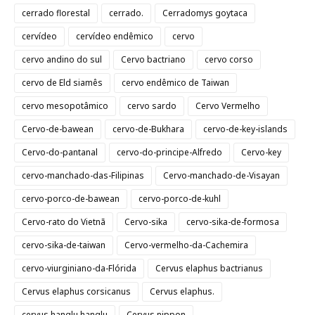
cerrado florestal
cerrado.
Cerradomys goytaca
cervídeo
cervídeo endêmico
cervo
cervo andino do sul
Cervo bactriano
cervo corso
cervo de Eld siamês
cervo endêmico de Taiwan
cervo mesopotâmico
cervo sardo
Cervo Vermelho
Cervo-de-bawean
cervo-de-Bukhara
cervo-de-key-islands
Cervo-do-pantanal
cervo-do-principe-Alfredo
Cervo-key
cervo-manchado-das-Filipinas
Cervo-manchado-de-Visayan
cervo-porco-de-bawean
cervo-porco-de-kuhl
Cervo-rato do Vietnã
Cervo-sika
cervo-sika-de-formosa
cervo-sika-de-taiwan
Cervo-vermelho-da-Cachemira
cervo-viurginiano-da-Flórida
Cervus elaphus bactrianus
Cervus elaphus corsicanus
Cervus elaphus.
cervus hanglu hanglu
Cervus nippon