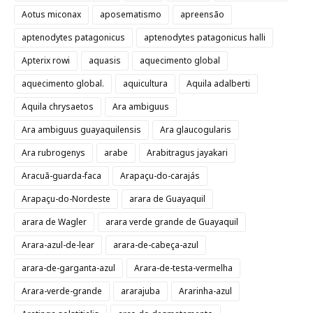
Aotus miconax
aposematismo
apreensão
aptenodytes patagonicus
aptenodytes patagonicus halli
Apterix rowi
aquasis
aquecimento global
aquecimento global.
aquicultura
Aquila adalberti
Aquila chrysaetos
Ara ambiguus
Ara ambiguus guayaquilensis
Ara glaucogularis
Ara rubrogenys
arabe
Arabitragus jayakari
Aracuã-guarda-faca
Arapaçu-do-carajás
Arapaçu-do-Nordeste
arara de Guayaquil
arara de Wagler
arara verde grande de Guayaquil
Arara-azul-de-lear
arara-de-cabeça-azul
arara-de-garganta-azul
Arara-de-testa-vermelha
Arara-verde-grande
ararajuba
Ararinha-azul