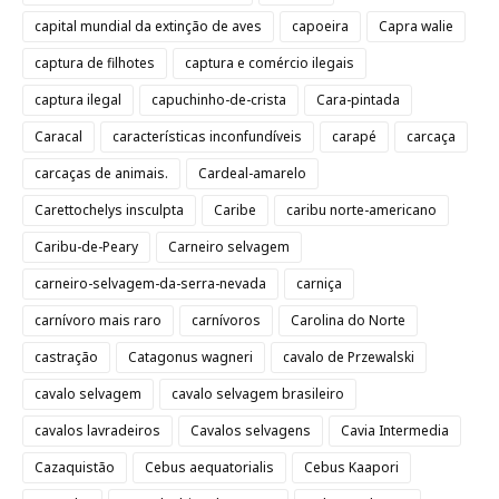
capital mundial da extinção de aves
capoeira
Capra walie
captura de filhotes
captura e comércio ilegais
captura ilegal
capuchinho-de-crista
Cara-pintada
Caracal
características inconfundíveis
carapé
carcaça
carcaças de animais.
Cardeal-amarelo
Carettochelys insculpta
Caribe
caribu norte-americano
Caribu-de-Peary
Carneiro selvagem
carneiro-selvagem-da-serra-nevada
carniça
carnívoro mais raro
carnívoros
Carolina do Norte
castração
Catagonus wagneri
cavalo de Przewalski
cavalo selvagem
cavalo selvagem brasileiro
cavalos lavradeiros
Cavalos selvagens
Cavia Intermedia
Cazaquistão
Cebus aequatorialis
Cebus Kaapori