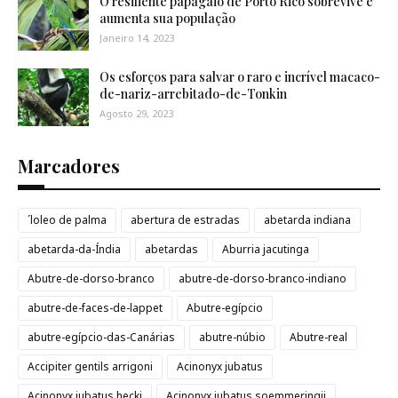
O resiliente papagaio de Porto Rico sobrevive e
aumenta sua população
Janeiro 14, 2023
Os esforços para salvar o raro e incrível macaco-
de-nariz-arrebitado-de-Tonkin
Agosto 29, 2023
Marcadores
´loleo de palma
abertura de estradas
abetarda indiana
abetarda-da-Índia
abetardas
Aburria jacutinga
Abutre-de-dorso-branco
abutre-de-dorso-branco-indiano
abutre-de-faces-de-lappet
Abutre-egípcio
abutre-egípcio-das-Canárias
abutre-núbio
Abutre-real
Accipiter gentils arrigoni
Acinonyx jubatus
Acinonyx jubatus hecki
Acinonyx jubatus soemmeringii