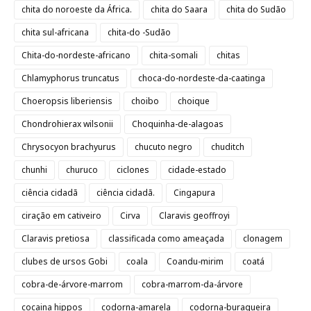
chita do noroeste da África.
chita do Saara
chita do Sudão
chita sul-africana
chita-do -Sudão
Chita-do-nordeste-africano
chita-somali
chitas
Chlamyphorus truncatus
choca-do-nordeste-da-caatinga
Choeropsis liberiensis
choibo
choique
Chondrohierax wilsonii
Choquinha-de-alagoas
Chrysocyon brachyurus
chucuto negro
chuditch
chunhi
churuco
ciclones
cidade-estado
ciência cidadã
ciência cidadã.
Cingapura
ciração em cativeiro
Cirva
Claravis geoffroyi
Claravis pretiosa
classificada como ameaçada
clonagem
clubes de ursos Gobi
coala
Coandu-mirim
coatá
cobra-de-árvore-marrom
cobra-marrom-da-árvore
cocaina hippos
codorna-amarela
codorna-buraqueira