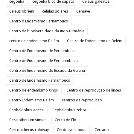
cegonha
cegonha bico de sapato
Celeus galeatus
Celeus obrieni
células solares
Cemave
Centro d Endemismo Pernambuco
Centro de biodiversidade da Indo-Birmânia
centro de endemismo Belém
Centro de Endemismo de Belém
Centro de Endemismo de Pernambuco
Centro de Endemismo de Pernanmbuco.
Centro de Endemismo do Escudo da Guiana
Centro de Endemismo Pernambuco
Centro de endemismo Xingu
Centro de reprodução de linces
Centro Endemismo Belém
centros de reprodução
Cephalophus adersi
Cephalophus zebra
Ceratotherium simum
Cerco de Eld
Cercopithecus roloway
Cerdocyon thous
Cerrado