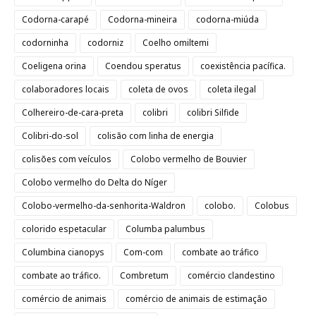
Codorna-carapé
Codorna-mineira
codorna-miúda
codorninha
codorniz
Coelho omiltemi
Coeligena orina
Coendou speratus
coexistência pacífica.
colaboradores locais
coleta de ovos
coleta ilegal
Colhereiro-de-cara-preta
colibri
colibri Silfide
Colibri-do-sol
colisão com linha de energia
colisões com veículos
Colobo vermelho de Bouvier
Colobo vermelho do Delta do Níger
Colobo-vermelho-da-senhorita-Waldron
colobo.
Colobus
colorido espetacular
Columba palumbus
Columbina cianopys
Com-com
combate ao tráfico
combate ao tráfico.
Combretum
comércio clandestino
comércio de animais
comércio de animais de estimação