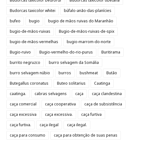
Budorcas taxicolor bedfordi
Budorcas taxicolor tibetana
Budorcas taxicolor whitei
búfalo-anão-das-planícies
bufeo
bugio
bugio de mãos ruivas do Maranhão
bugio-de-mãos-ruivas
Bugio-de-mãos-ruivas-de-spix
bugio-de-mãos-vermelhas
bugio-marrom-do-norte
Bugio-ruivo
Bugio-vermelho-do-rio-purus
Buritirama
burrito negruzco
burro selvagem da Somália
burro selvagem núbio
burros
bushmeat
Butão
Butegallus coronatus
Buteo solitarius
Caatinga
caatinga.
cabras selvagens
caça
caça clandestina
caça comercial
caça cooperativa
caça de subsistência
caça excessiva
caça excessiva.
caça furtiva
caça furtiva.
caça ilegal
caça ilegal.
caça para consumo
caça para obtenção de suas penas