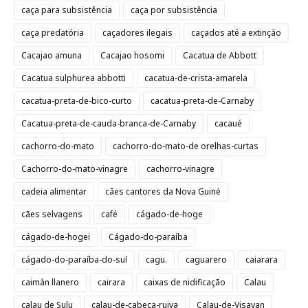
caça para subsistência
caça por subsistência
caça predatória
caçadores ilegais
caçados até a extinção
Cacajao amuna
Cacajao hosomi
Cacatua de Abbott
Cacatua sulphurea abbotti
cacatua-de-crista-amarela
cacatua-preta-de-bico-curto
cacatua-preta-de-Carnaby
Cacatua-preta-de-cauda-branca-de-Carnaby
cacaué
cachorro-do-mato
cachorro-do-mato-de orelhas-curtas
Cachorro-do-mato-vinagre
cachorro-vinagre
cadeia alimentar
cães cantores da Nova Guiné
cães selvagens
café
cágado-de-hoge
cágado-de-hogei
Cágado-do-paraíba
cágado-do-paraíba-do-sul
cagu.
caguarero
caiarara
caimàn llanero
cairara
caixas de nidificação
Calau
calau de Sulu
calau-de-cabeça-ruiva
Calau-de-Visayan