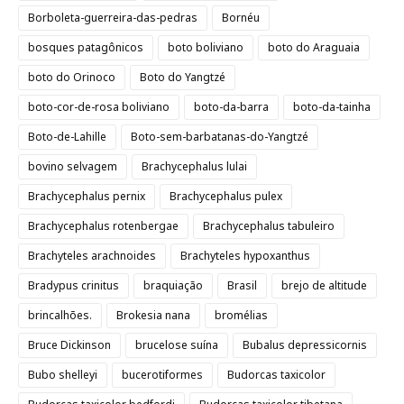
Borboleta-guerreira-das-pedras
Bornéu
bosques patagônicos
boto boliviano
boto do Araguaia
boto do Orinoco
Boto do Yangtzé
boto-cor-de-rosa boliviano
boto-da-barra
boto-da-tainha
Boto-de-Lahille
Boto-sem-barbatanas-do-Yangtzé
bovino selvagem
Brachycephalus lulai
Brachycephalus pernix
Brachycephalus pulex
Brachycephalus rotenbergae
Brachycephalus tabuleiro
Brachyteles arachnoides
Brachyteles hypoxanthus
Bradypus crinitus
braquiação
Brasil
brejo de altitude
brincalhões.
Brokesia nana
bromélias
Bruce Dickinson
brucelose suína
Bubalus depressicornis
Bubo shelleyi
bucerotiformes
Budorcas taxicolor