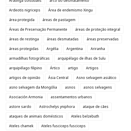
Aratinga solstitialis
arco do desmatamento
Ardeotis nigriceps
Área de endemismo Xingu
área protegida
áreas de pastagem
Áreas de Preservação Permanente
áreas de proteção integral
áreas de restinga
áreas desmatadas
áreas preservadas
áreas protegidas
Argélia
Argentina
Ariranha
armadilhas fotográficas
arquipélago de ilhas de Sulu
arquipélago filipino
Ártico
artigo
Artigos
artigos de opinião
Ásia Central
Asno selvagem asiático
asno selvagem da Mongólia
asnos
asnos selvagens
Asociación Armonia
assentamentos urbanos
astore sardo
Astrochelys yniphora
ataque de cães
ataques de animais domésticos
Ateles belzebuth
Ateles chamek
Ateles fusciceps fusciceps