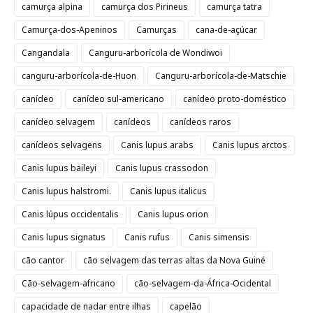
camurça alpina
camurça dos Pirineus
camurça tatra
Camurça-dos-Apeninos
Camurças
cana-de-açúcar
Cangandala
Canguru-arborícola de Wondiwoi
canguru-arborícola-de-Huon
Canguru-arborícola-de-Matschie
canídeo
canídeo sul-americano
canídeo proto-doméstico
canídeo selvagem
canídeos
canídeos raros
canídeos selvagens
Canis lupus arabs
Canis lupus arctos
Canis lupus baileyi
Canis lupus crassodon
Canis lupus halstromi.
Canis lupus italicus
Canis lúpus occidentalis
Canis lupus orion
Canis lupus signatus
Canis rufus
Canis simensis
cão cantor
cão selvagem das terras altas da Nova Guiné
Cão-selvagem-africano
cão-selvagem-da-África-Ocidental
capacidade de nadar entre ilhas
capelão