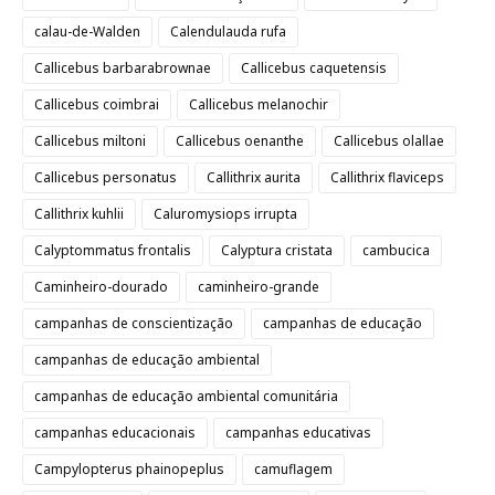
calau-de-Walden
Calendulauda rufa
Callicebus barbarabrownae
Callicebus caquetensis
Callicebus coimbrai
Callicebus melanochir
Callicebus miltoni
Callicebus oenanthe
Callicebus olallae
Callicebus personatus
Callithrix aurita
Callithrix flaviceps
Callithrix kuhlii
Caluromysiops irrupta
Calyptommatus frontalis
Calyptura cristata
cambucica
Caminheiro-dourado
caminheiro-grande
campanhas de conscientização
campanhas de educação
campanhas de educação ambiental
campanhas de educação ambiental comunitária
campanhas educacionais
campanhas educativas
Campylopterus phainopeplus
camuflagem