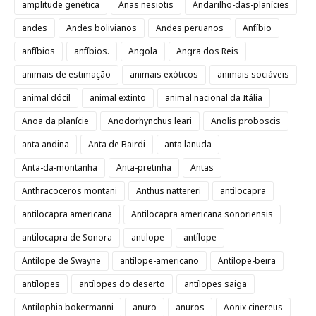
amplitude genética
Anas nesiotis
Andarilho-das-planícies
andes
Andes bolivianos
Andes peruanos
Anfíbio
anfíbios
anfíbios.
Angola
Angra dos Reis
animais de estimação
animais exóticos
animais sociáveis
animal dócil
animal extinto
animal nacional da Itália
Anoa da planície
Anodorhynchus leari
Anolis proboscis
anta andina
Anta de Bairdi
anta lanuda
Anta-da-montanha
Anta-pretinha
Antas
Anthracoceros montani
Anthus nattereri
antilocapra
antilocapra americana
Antilocapra americana sonoriensis
antilocapra de Sonora
antilope
antílope
Antílope de Swayne
antílope-americano
Antílope-beira
antílopes
antílopes do deserto
antílopes saiga
Antilophia bokermanni
anuro
anuros
Aonix cinereus