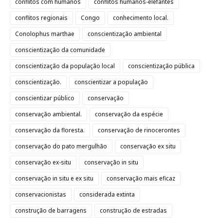
conflitos com humanos
conflitos humanos-elefantes
conflitos regionais
Congo
conhecimento local.
Conolophus marthae
conscientização ambiental
conscientização da comunidade
conscientização da população local
conscientização pública
conscientização.
conscientizar a população
conscientizar público
conservação
conservação ambiental.
conservação da espécie
conservação da floresta.
conservação de rinocerontes
conservação do pato mergulhão
conservação ex situ
conservação ex-situ
conservação in situ
conservação in situ e ex situ
conservação mais eficaz
conservacionistas
considerada extinta
construção de barragens
construção de estradas