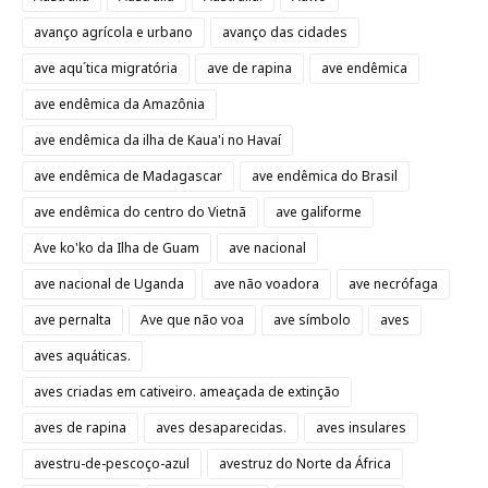
avanço agrícola e urbano
avanço das cidades
ave aqu´tica migratória
ave de rapina
ave endêmica
ave endêmica da Amazônia
ave endêmica da ilha de Kaua'i no Havaí
ave endêmica de Madagascar
ave endêmica do Brasil
ave endêmica do centro do Vietnã
ave galiforme
Ave ko'ko da Ilha de Guam
ave nacional
ave nacional de Uganda
ave não voadora
ave necrófaga
ave pernalta
Ave que não voa
ave símbolo
aves
aves aquáticas.
aves criadas em cativeiro. ameaçada de extinção
aves de rapina
aves desaparecidas.
aves insulares
avestru-de-pescoço-azul
avestruz do Norte da África