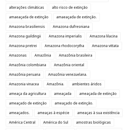
alterações climáticas
alto risco de extinção
amaeaçada de extinção
amaeaçada de extinção.
Amazona brasiliensis
Amazona dufresniana
Amazona guildingii
Amazona imperialis
Amazona lilacina
Amazona pretrei
Amazona rhodocorytha
Amazona vittata
Amazonas
Amazônia
Amazônia brasileira
Amazônia colombiana
Amazônia oriental
Amazônia peruana
Amazônia venezuelana.
Amazonia vinacea
Amazônia.
ambientes áridos
ameaça da agricultura
ameaçada
ameaçada de extinção
ameaçado de extinção
ameaçado de extinção.
ameaçados.
ameaças à espécie
ameaças à sua existência
América Central
América do Sul
amostras biológicas