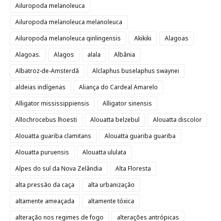
Ailuropoda melanoleuca
Ailuropoda melanoleuca melanoleuca
Ailuropoda melanoleuca qinlingensis
Akikiki
Alagoas
Alagoas.
Alagos
alala
Albânia
Albatroz-de-Amsterdã
Alclaphus buselaphus swaynei
aldeias indígenas
Aliança do Cardeal Amarelo
Alligator mississippiensis
Alligator sinensis
Allochrocebus lhoesti
Alouatta belzebul
Alouatta discolor
Alouatta guariba clamitans
Alouatta guariba guariba
Alouatta puruensis
Alouatta ululata
Alpes do sul da Nova Zelândia
Alta Floresta
alta pressão da caça
alta urbanização
altamente ameaçada
altamente tóxica
alteração nos regimes de fogo
alterações antrópicas