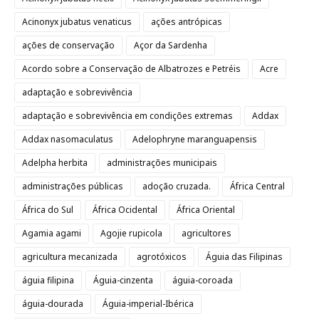
Acinonyx jubatus venaticus
ações antrópicas
ações de conservação
Açor da Sardenha
Acordo sobre a Conservação de Albatrozes e Petréis
Acre
adaptação e sobrevivência
adaptação e sobrevivência em condições extremas
Addax
Addax nasomaculatus
Adelophryne maranguapensis
Adelpha herbita
administrações municipais
administrações públicas
adoção cruzada.
África Central
África do Sul
África Ocidental
África Oriental
Agamia agami
Agojie rupicola
agricultores
agricultura mecanizada
agrotóxicos
Águia das Filipinas
águia filipina
Águia-cinzenta
águia-coroada
águia-dourada
Águia-imperial-Ibérica