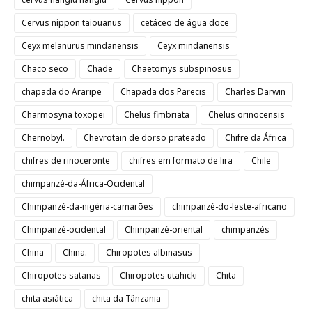
Cervus nippon taiouanus
cetáceo de água doce
Ceyx melanurus mindanensis
Ceyx mindanensis
Chaco seco
Chade
Chaetomys subspinosus
chapada do Araripe
Chapada dos Parecis
Charles Darwin
Charmosyna toxopei
Chelus fimbriata
Chelus orinocensis
Chernobyl.
Chevrotain de dorso prateado
Chifre da África
chifres de rinoceronte
chifres em formato de lira
Chile
chimpanzé-da-África-Ocidental
Chimpanzé-da-nigéria-camarões
chimpanzé-do-leste-africano
Chimpanzé-ocidental
Chimpanzé-oriental
chimpanzés
China
China.
Chiropotes albinasus
Chiropotes satanas
Chiropotes utahicki
Chita
chita asiática
chita da Tânzania