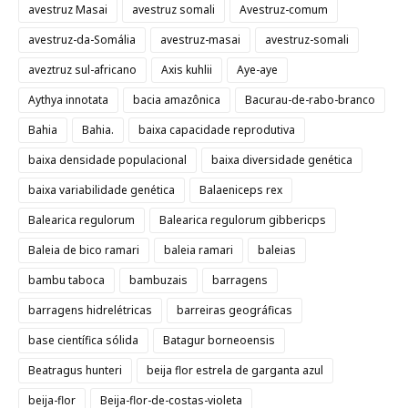
avestruz Masai
avestruz somali
Avestruz-comum
avestruz-da-Somália
avestruz-masai
avestruz-somali
aveztruz sul-africano
Axis kuhlii
Aye-aye
Aythya innotata
bacia amazônica
Bacurau-de-rabo-branco
Bahia
Bahia.
baixa capacidade reprodutiva
baixa densidade populacional
baixa diversidade genética
baixa variabilidade genética
Balaeniceps rex
Balearica regulorum
Balearica regulorum gibbericps
Baleia de bico ramari
baleia ramari
baleias
bambu taboca
bambuzais
barragens
barragens hidrelétricas
barreiras geográficas
base científica sólida
Batagur borneoensis
Beatragus hunteri
beija flor estrela de garganta azul
beija-flor
Beija-flor-de-costas-violeta