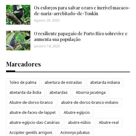
Os esforços para salvar o raro e incrível macaco-
de-nariz-arrebitado-de-Tonkin
Agosto 29, 2023
O resiliente papagaio de Porto Rico sobrevive e
aumenta sua população
Janeiro 14, 2023
Marcadores
´loleo de palma
abertura de estradas
abetarda indiana
abetarda-da-Índia
abetardas
Aburria jacutinga
Abutre-de-dorso-branco
abutre-de-dorso-branco-indiano
abutre-de-faces-de-lappet
Abutre-egípcio
abutre-egípcio-das-Canárias
abutre-núbio
Abutre-real
Accipiter gentils arrigoni
Acinonyx jubatus