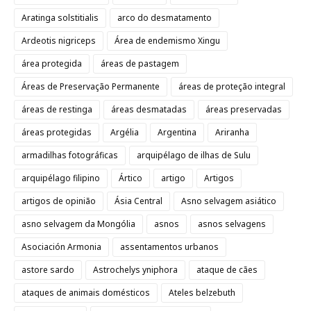
Aratinga solstitialis
arco do desmatamento
Ardeotis nigriceps
Área de endemismo Xingu
área protegida
áreas de pastagem
Áreas de Preservação Permanente
áreas de proteção integral
áreas de restinga
áreas desmatadas
áreas preservadas
áreas protegidas
Argélia
Argentina
Ariranha
armadilhas fotográficas
arquipélago de ilhas de Sulu
arquipélago filipino
Ártico
artigo
Artigos
artigos de opinião
Ásia Central
Asno selvagem asiático
asno selvagem da Mongólia
asnos
asnos selvagens
Asociación Armonia
assentamentos urbanos
astore sardo
Astrochelys yniphora
ataque de cães
ataques de animais domésticos
Ateles belzebuth