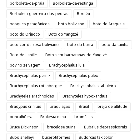
borboleta-da-praia
Borboleta-da-restinga
Borboleta-guerreira-das-pedras
Bornéu
bosques patagônicos
boto boliviano
boto do Araguaia
boto do Orinoco
Boto do Yangtzé
boto-cor-de-rosa boliviano
boto-da-barra
boto-da-tainha
Boto-de-Lahille
Boto-sem-barbatanas-do-Yangtzé
bovino selvagem
Brachycephalus lulai
Brachycephalus pernix
Brachycephalus pulex
Brachycephalus rotenbergae
Brachycephalus tabuleiro
Brachyteles arachnoides
Brachyteles hypoxanthus
Bradypus crinitus
braquiação
Brasil
brejo de altitude
brincalhões.
Brokesia nana
bromélias
Bruce Dickinson
brucelose suína
Bubalus depressicornis
Bubo shelleyi
bucerotiformes
Budorcas taxicolor