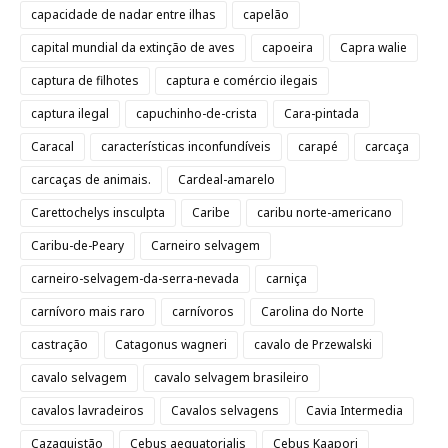
capacidade de nadar entre ilhas
capelão
capital mundial da extinção de aves
capoeira
Capra walie
captura de filhotes
captura e comércio ilegais
captura ilegal
capuchinho-de-crista
Cara-pintada
Caracal
características inconfundíveis
carapé
carcaça
carcaças de animais.
Cardeal-amarelo
Carettochelys insculpta
Caribe
caribu norte-americano
Caribu-de-Peary
Carneiro selvagem
carneiro-selvagem-da-serra-nevada
carniça
carnívoro mais raro
carnívoros
Carolina do Norte
castração
Catagonus wagneri
cavalo de Przewalski
cavalo selvagem
cavalo selvagem brasileiro
cavalos lavradeiros
Cavalos selvagens
Cavia Intermedia
Cazaquistão
Cebus aequatorialis
Cebus Kaapori