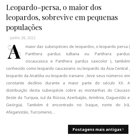
Leopardo-persa, o maior dos
leopardos, sobrevive em pequenas
populações
-
Junho 28, 2022
A
maior das subespécies de leopardos, o leopardo persa (
Panthera pardus tulliana ou Panthera pardus
ciscaucasica e Panthera pardus saxicolor ), também
conhecido como leopardo caucasiano ou leopardo da Ásia Central ,
leopardo da Anatólia ou leopardo iraniano , teve seus números em
constante declínio durante a maior parte do século XX. A
distribuição desta subespécie cobre as montanhas do Cáucaso
(leste da Turquia, sul da Rússia, Azerbaijão, Armênia, Daguestão e
Geórgia). Também é encontrado no Iraque, norte do Irã,
Afeganistão, Turcomenis…
Postagens mais antigas