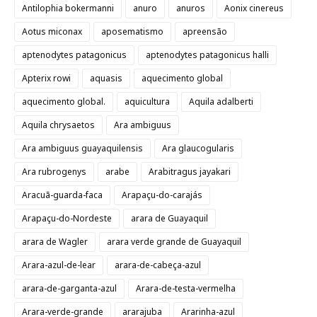
Antilophia bokermanni
anuro
anuros
Aonix cinereus
Aotus miconax
aposematismo
apreensão
aptenodytes patagonicus
aptenodytes patagonicus halli
Apterix rowi
aquasis
aquecimento global
aquecimento global.
aquicultura
Aquila adalberti
Aquila chrysaetos
Ara ambiguus
Ara ambiguus guayaquilensis
Ara glaucogularis
Ara rubrogenys
arabe
Arabitragus jayakari
Aracuã-guarda-faca
Arapaçu-do-carajás
Arapaçu-do-Nordeste
arara de Guayaquil
arara de Wagler
arara verde grande de Guayaquil
Arara-azul-de-lear
arara-de-cabeça-azul
arara-de-garganta-azul
Arara-de-testa-vermelha
Arara-verde-grande
ararajuba
Ararinha-azul