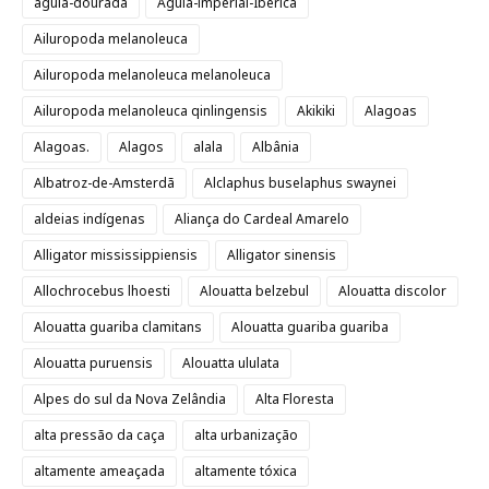
águia-dourada
Águia-imperial-Ibérica
Ailuropoda melanoleuca
Ailuropoda melanoleuca melanoleuca
Ailuropoda melanoleuca qinlingensis
Akikiki
Alagoas
Alagoas.
Alagos
alala
Albânia
Albatroz-de-Amsterdã
Alclaphus buselaphus swaynei
aldeias indígenas
Aliança do Cardeal Amarelo
Alligator mississippiensis
Alligator sinensis
Allochrocebus lhoesti
Alouatta belzebul
Alouatta discolor
Alouatta guariba clamitans
Alouatta guariba guariba
Alouatta puruensis
Alouatta ululata
Alpes do sul da Nova Zelândia
Alta Floresta
alta pressão da caça
alta urbanização
altamente ameaçada
altamente tóxica