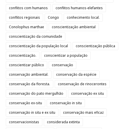
conflitos com humanos
conflitos humanos-elefantes
conflitos regionais
Congo
conhecimento local.
Conolophus marthae
conscientização ambiental
conscientização da comunidade
conscientização da população local
conscientização pública
conscientização.
conscientizar a população
conscientizar público
conservação
conservação ambiental.
conservação da espécie
conservação da floresta.
conservação de rinocerontes
conservação do pato mergulhão
conservação ex situ
conservação ex-situ
conservação in situ
conservação in situ e ex situ
conservação mais eficaz
conservacionistas
considerada extinta