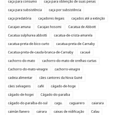
caça para consumo
caça para obtenção de suas penas
caça para subsistência
caça por subsistência
caça predatória
caçadores ilegais
caçados até a extinção
Cacajao amuna
Cacajao hosomi
Cacatua de Abbott
Cacatua sulphurea abbotti
cacatua-de-crista-amarela
cacatua-preta-de-bico-curto
cacatua-preta-de-Carnaby
Cacatua-preta-de-cauda-branca-de-Carnaby
cacaué
cachorro-do-mato
cachorro-do-mato-de orelhas-curtas
Cachorro-do-mato-vinagre
cachorro-vinagre
cadeia alimentar
cães cantores da Nova Guiné
cães selvagens
café
cágado-de-hoge
cágado-de-hogei
Cágado-do-paraíba
cágado-do-paraíba-do-sul
cagu.
caguarero
caiarara
caimàn llanero
cairara
caixas de nidificação
Calau