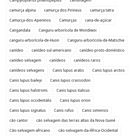
Campylopterus phainopeplus
camuflagem
camurça alpina
camurça dos Pirineus
camurça tatra
Camurça-dos-Apeninos
Camurças
cana-de-açúcar
Cangandala
Canguru-arborícola de Wondiwoi
canguru-arborícola-de-Huon
Canguru-arborícola-de-Matschie
canídeo
canídeo sul-americano
canídeo proto-doméstico
canídeo selvagem
canídeos
canídeos raros
canídeos selvagens
Canis lupus arabs
Canis lupus arctos
Canis lupus baileyi
Canis lupus crassodon
Canis lupus halstromi.
Canis lupus italicus
Canis lúpus occidentalis
Canis lupus orion
Canis lupus signatus
Canis rufus
Canis simensis
cão cantor
cão selvagem das terras altas da Nova Guiné
Cão-selvagem-africano
cão-selvagem-da-África-Ocidental