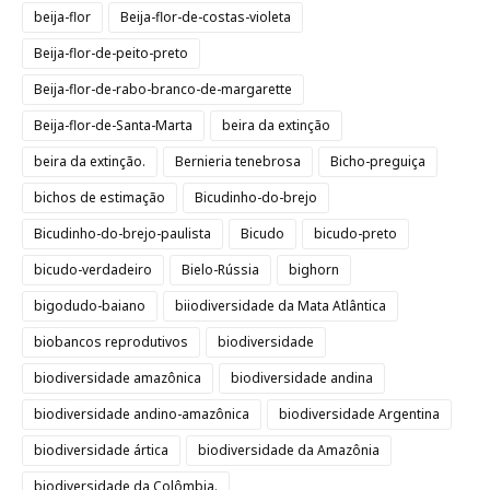
beija-flor
Beija-flor-de-costas-violeta
Beija-flor-de-peito-preto
Beija-flor-de-rabo-branco-de-margarette
Beija-flor-de-Santa-Marta
beira da extinção
beira da extinção.
Bernieria tenebrosa
Bicho-preguiça
bichos de estimação
Bicudinho-do-brejo
Bicudinho-do-brejo-paulista
Bicudo
bicudo-preto
bicudo-verdadeiro
Bielo-Rússia
bighorn
bigodudo-baiano
biiodiversidade da Mata Atlântica
biobancos reprodutivos
biodiversidade
biodiversidade amazônica
biodiversidade andina
biodiversidade andino-amazônica
biodiversidade Argentina
biodiversidade ártica
biodiversidade da Amazônia
biodiversidade da Colômbia.