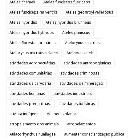
Ateles chamek
Ateles fusciceps fusciceps
Ateles fusciceps rufiventris
Ateles geoffroyi vellerosus
Ateles hybridus
Ateles hybridus brunneus
Ateles hybridus hybridus
Ateles paniscus
Ateles.florestas primárias.
Atelocynus microtis
Atelocynus microtis sclateri
Atelopus zeteki
atividades agropecuárias
atividades antropogênicas
atividades comunitárias
atividades criminosas
atividades de carvoaria
atividades de mineração
atividades humanas
atividades industriais
atividades predatórias.
atividades turísticas
ativista indígena
Atlapetes blancae
atropelamento dos animais
atropelamentos
Aulacorhynchus huallagae
aumentar conscientização pública