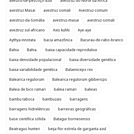
avestru-de-pescoço-azul
avestruz do Norte da África
avestruz Masai
avestruz somali
Avestruz-comum
avestruz-da-Somália
avestruz-masai
avestruz-somali
aveztruz sul-africano
Axis kuhlii
Aye-aye
Aythya innotata
bacia amazônica
Bacurau-de-rabo-branco
Bahia
Bahia.
baixa capacidade reprodutiva
baixa densidade populacional
baixa diversidade genética
baixa variabilidade genética
Balaeniceps rex
Balearica regulorum
Balearica regulorum gibbericps
Baleia de bico ramari
baleia ramari
baleias
bambu taboca
bambuzais
barragens
barragens hidrelétricas
barreiras geográficas
base científica sólida
Batagur borneoensis
Beatragus hunteri
beija flor estrela de garganta azul