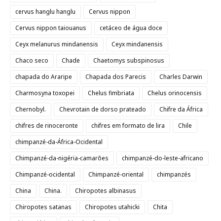
cervus hanglu hanglu
Cervus nippon
Cervus nippon taiouanus
cetáceo de água doce
Ceyx melanurus mindanensis
Ceyx mindanensis
Chaco seco
Chade
Chaetomys subspinosus
chapada do Araripe
Chapada dos Parecis
Charles Darwin
Charmosyna toxopei
Chelus fimbriata
Chelus orinocensis
Chernobyl.
Chevrotain de dorso prateado
Chifre da África
chifres de rinoceronte
chifres em formato de lira
Chile
chimpanzé-da-África-Ocidental
Chimpanzé-da-nigéria-camarões
chimpanzé-do-leste-africano
Chimpanzé-ocidental
Chimpanzé-oriental
chimpanzés
China
China.
Chiropotes albinasus
Chiropotes satanas
Chiropotes utahicki
Chita