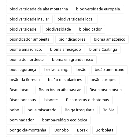
biodiversidade de alta montanha
biodiversidade européia.
biodiversidade insular
biodiversidade local.
biodiversidade.
biodivesidade
bioindicador
bioindicador ambiental
bioindicadores
bioma amazônico
bioma amazônico.
bioma ameaçado
bioma Caatinga
bioma do nordeste
bioma em grande risco
biossegurança
birdwatching.
bisão
bisão americano
bisão da floresta
bisão das planícies
bisão europeu
Bison bison
Bison bison athabascae
Bison bison bison
Bison bonasus
bisonte
Blastocerus dichotomus
bobo
boi-almiscarado
Boiga irregularis
Bolívia
bom nadador
bomba-relógio ecológica
bongo-da-montanha
Bonobo
Borax
Borboleta