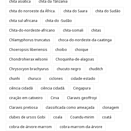
chita asiática
chita da Tânzania
chita do noroeste da África.
chita do Saara
chita do Sudão
chita sul-africana
chita-do -Sudão
Chita-do-nordeste-africano
chita-somali
chitas
Chlamyphorus truncatus
choca-do-nordeste-da-caatinga
Choeropsis liberiensis
choibo
choique
Chondrohierax wilsonii
Choquinha-de-alagoas
Chrysocyon brachyurus
chucuto negro
chuditch
chunhi
churuco
ciclones
cidade-estado
ciência cidadã
ciência cidadã.
Cingapura
ciração em cativeiro
Cirva
Claravis geoffroyi
Claravis pretiosa
classificada como ameaçada
clonagem
clubes de ursos Gobi
coala
Coandu-mirim
coatá
cobra-de-árvore-marrom
cobra-marrom-da-árvore