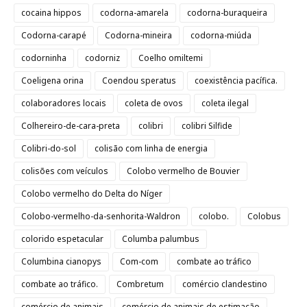
cocaina hippos
codorna-amarela
codorna-buraqueira
Codorna-carapé
Codorna-mineira
codorna-miúda
codorninha
codorniz
Coelho omiltemi
Coeligena orina
Coendou speratus
coexistência pacífica.
colaboradores locais
coleta de ovos
coleta ilegal
Colhereiro-de-cara-preta
colibri
colibri Silfide
Colibri-do-sol
colisão com linha de energia
colisões com veículos
Colobo vermelho de Bouvier
Colobo vermelho do Delta do Níger
Colobo-vermelho-da-senhorita-Waldron
colobo.
Colobus
colorido espetacular
Columba palumbus
Columbina cianopys
Com-com
combate ao tráfico
combate ao tráfico.
Combretum
comércio clandestino
comércio de animais
comércio de animais de estimação