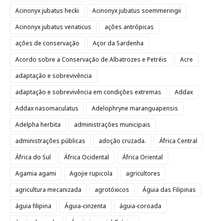
Acinonyx jubatus hecki
Acinonyx jubatus soemmeringii
Acinonyx jubatus venaticus
ações antrópicas
ações de conservação
Açor da Sardenha
Acordo sobre a Conservação de Albatrozes e Petréis
Acre
adaptação e sobrevivência
adaptação e sobrevivência em condições extremas
Addax
Addax nasomaculatus
Adelophryne maranguapensis
Adelpha herbita
administrações municipais
administrações públicas
adoção cruzada.
África Central
África do Sul
África Ocidental
África Oriental
Agamia agami
Agojie rupicola
agricultores
agricultura mecanizada
agrotóxicos
Águia das Filipinas
águia filipina
Águia-cinzenta
águia-coroada