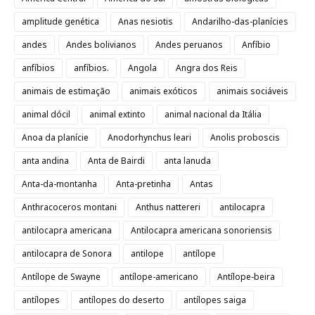
amplitude genética
Anas nesiotis
Andarilho-das-planícies
andes
Andes bolivianos
Andes peruanos
Anfíbio
anfíbios
anfíbios.
Angola
Angra dos Reis
animais de estimação
animais exóticos
animais sociáveis
animal dócil
animal extinto
animal nacional da Itália
Anoa da planície
Anodorhynchus leari
Anolis proboscis
anta andina
Anta de Bairdi
anta lanuda
Anta-da-montanha
Anta-pretinha
Antas
Anthracoceros montani
Anthus nattereri
antilocapra
antilocapra americana
Antilocapra americana sonoriensis
antilocapra de Sonora
antilope
antílope
Antílope de Swayne
antílope-americano
Antílope-beira
antílopes
antílopes do deserto
antílopes saiga