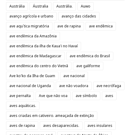
Austrália
Áustralia
Austrália.
Auwo
avanço agrícola e urbano
avanço das cidades
ave aqu´tica migratória
ave de rapina
ave endêmica
ave endêmica da Amazônia
ave endêmica da ilha de Kaua'i no Havaí
ave endêmica de Madagascar
ave endêmica do Brasil
ave endêmica do centro do Vietnã
ave galiforme
Ave ko'ko da Ilha de Guam
ave nacional
ave nacional de Uganda
ave não voadora
ave necrófaga
ave pernalta
Ave que não voa
ave símbolo
aves
aves aquáticas.
aves criadas em cativeiro. ameaçada de extinção
aves de rapina
aves desaparecidas.
aves insulares