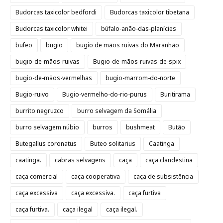
Budorcas taxicolor bedfordi
Budorcas taxicolor tibetana
Budorcas taxicolor whitei
búfalo-anão-das-planícies
bufeo
bugio
bugio de mãos ruivas do Maranhão
bugio-de-mãos-ruivas
Bugio-de-mãos-ruivas-de-spix
bugio-de-mãos-vermelhas
bugio-marrom-do-norte
Bugio-ruivo
Bugio-vermelho-do-rio-purus
Buritirama
burrito negruzco
burro selvagem da Somália
burro selvagem núbio
burros
bushmeat
Butão
Butegallus coronatus
Buteo solitarius
Caatinga
caatinga.
cabras selvagens
caça
caça clandestina
caça comercial
caça cooperativa
caça de subsistência
caça excessiva
caça excessiva.
caça furtiva
caça furtiva.
caça ilegal
caça ilegal.