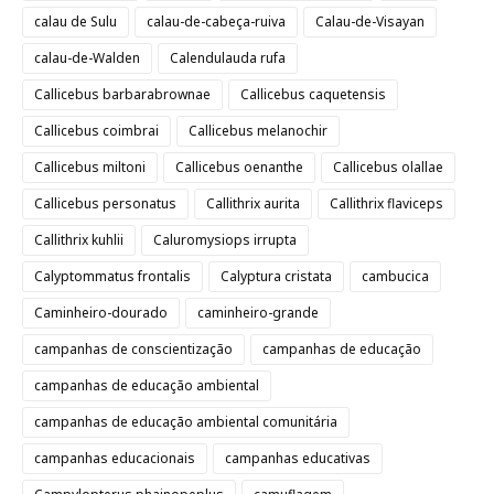
calau de Sulu
calau-de-cabeça-ruiva
Calau-de-Visayan
calau-de-Walden
Calendulauda rufa
Callicebus barbarabrownae
Callicebus caquetensis
Callicebus coimbrai
Callicebus melanochir
Callicebus miltoni
Callicebus oenanthe
Callicebus olallae
Callicebus personatus
Callithrix aurita
Callithrix flaviceps
Callithrix kuhlii
Caluromysiops irrupta
Calyptommatus frontalis
Calyptura cristata
cambucica
Caminheiro-dourado
caminheiro-grande
campanhas de conscientização
campanhas de educação
campanhas de educação ambiental
campanhas de educação ambiental comunitária
campanhas educacionais
campanhas educativas