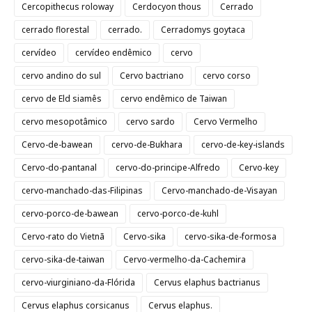
Cercopithecus roloway
Cerdocyon thous
Cerrado
cerrado florestal
cerrado.
Cerradomys goytaca
cervídeo
cervídeo endêmico
cervo
cervo andino do sul
Cervo bactriano
cervo corso
cervo de Eld siamês
cervo endêmico de Taiwan
cervo mesopotâmico
cervo sardo
Cervo Vermelho
Cervo-de-bawean
cervo-de-Bukhara
cervo-de-key-islands
Cervo-do-pantanal
cervo-do-principe-Alfredo
Cervo-key
cervo-manchado-das-Filipinas
Cervo-manchado-de-Visayan
cervo-porco-de-bawean
cervo-porco-de-kuhl
Cervo-rato do Vietnã
Cervo-sika
cervo-sika-de-formosa
cervo-sika-de-taiwan
Cervo-vermelho-da-Cachemira
cervo-viurginiano-da-Flórida
Cervus elaphus bactrianus
Cervus elaphus corsicanus
Cervus elaphus.