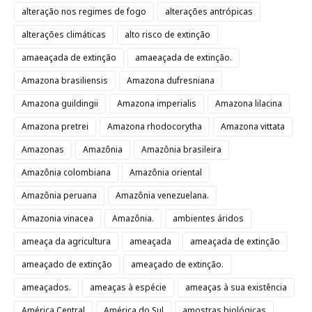
alteração nos regimes de fogo
alterações antrópicas
alterações climáticas
alto risco de extinção
amaeaçada de extinção
amaeaçada de extinção.
Amazona brasiliensis
Amazona dufresniana
Amazona guildingii
Amazona imperialis
Amazona lilacina
Amazona pretrei
Amazona rhodocorytha
Amazona vittata
Amazonas
Amazônia
Amazônia brasileira
Amazônia colombiana
Amazônia oriental
Amazônia peruana
Amazônia venezuelana.
Amazonia vinacea
Amazônia.
ambientes áridos
ameaça da agricultura
ameaçada
ameaçada de extinção
ameaçado de extinção
ameaçado de extinção.
ameaçados.
ameaças à espécie
ameaças à sua existência
América Central
América do Sul
amostras biológicas