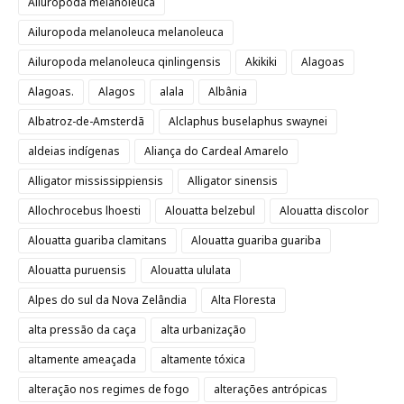
Ailuropoda melanoleuca
Ailuropoda melanoleuca melanoleuca
Ailuropoda melanoleuca qinlingensis
Akikiki
Alagoas
Alagoas.
Alagos
alala
Albânia
Albatroz-de-Amsterdã
Alclaphus buselaphus swaynei
aldeias indígenas
Aliança do Cardeal Amarelo
Alligator mississippiensis
Alligator sinensis
Allochrocebus lhoesti
Alouatta belzebul
Alouatta discolor
Alouatta guariba clamitans
Alouatta guariba guariba
Alouatta puruensis
Alouatta ululata
Alpes do sul da Nova Zelândia
Alta Floresta
alta pressão da caça
alta urbanização
altamente ameaçada
altamente tóxica
alteração nos regimes de fogo
alterações antrópicas