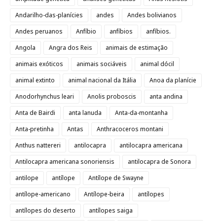
Andarilho-das-planícies
andes
Andes bolivianos
Andes peruanos
Anfíbio
anfíbios
anfíbios.
Angola
Angra dos Reis
animais de estimação
animais exóticos
animais sociáveis
animal dócil
animal extinto
animal nacional da Itália
Anoa da planície
Anodorhynchus leari
Anolis proboscis
anta andina
Anta de Bairdi
anta lanuda
Anta-da-montanha
Anta-pretinha
Antas
Anthracoceros montani
Anthus nattereri
antilocapra
antilocapra americana
Antilocapra americana sonoriensis
antilocapra de Sonora
antilope
antílope
Antílope de Swayne
antílope-americano
Antílope-beira
antílopes
antílopes do deserto
antílopes saiga