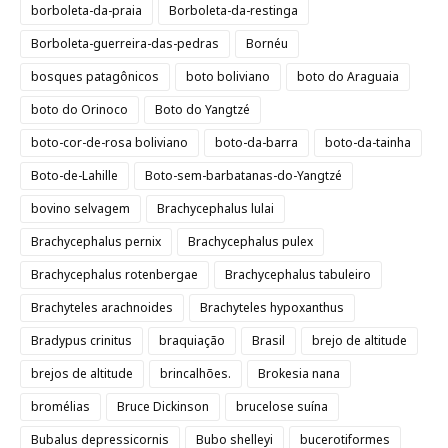
borboleta-da-praia
Borboleta-da-restinga
Borboleta-guerreira-das-pedras
Bornéu
bosques patagônicos
boto boliviano
boto do Araguaia
boto do Orinoco
Boto do Yangtzé
boto-cor-de-rosa boliviano
boto-da-barra
boto-da-tainha
Boto-de-Lahille
Boto-sem-barbatanas-do-Yangtzé
bovino selvagem
Brachycephalus lulai
Brachycephalus pernix
Brachycephalus pulex
Brachycephalus rotenbergae
Brachycephalus tabuleiro
Brachyteles arachnoides
Brachyteles hypoxanthus
Bradypus crinitus
braquiação
Brasil
brejo de altitude
brejos de altitude
brincalhões.
Brokesia nana
bromélias
Bruce Dickinson
brucelose suína
Bubalus depressicornis
Bubo shelleyi
bucerotiformes