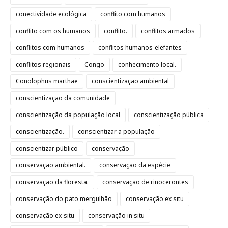
conectividade ecológica
conflito com humanos
conflito com os humanos
conflito.
conflitos armados
conflitos com humanos
conflitos humanos-elefantes
conflitos regionais
Congo
conhecimento local.
Conolophus marthae
conscientização ambiental
conscientização da comunidade
conscientização da população local
conscientização pública
conscientização.
conscientizar a população
conscientizar público
conservação
conservação ambiental.
conservação da espécie
conservação da floresta.
conservação de rinocerontes
conservação do pato mergulhão
conservação ex situ
conservação ex-situ
conservação in situ