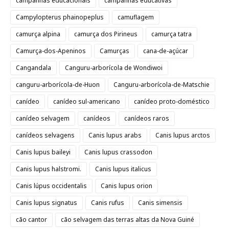
campanhas educacionais
campanhas educativas
Campylopterus phainopeplus
camuflagem
camurça alpina
camurça dos Pirineus
camurça tatra
Camurça-dos-Apeninos
Camurças
cana-de-açúcar
Cangandala
Canguru-arborícola de Wondiwoi
canguru-arborícola-de-Huon
Canguru-arborícola-de-Matschie
canídeo
canídeo sul-americano
canídeo proto-doméstico
canídeo selvagem
canídeos
canídeos raros
canídeos selvagens
Canis lupus arabs
Canis lupus arctos
Canis lupus baileyi
Canis lupus crassodon
Canis lupus halstromi.
Canis lupus italicus
Canis lúpus occidentalis
Canis lupus orion
Canis lupus signatus
Canis rufus
Canis simensis
cão cantor
cão selvagem das terras altas da Nova Guiné