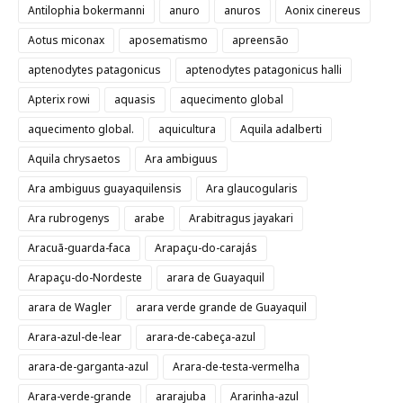
Antilophia bokermanni
anuro
anuros
Aonix cinereus
Aotus miconax
aposematismo
apreensão
aptenodytes patagonicus
aptenodytes patagonicus halli
Apterix rowi
aquasis
aquecimento global
aquecimento global.
aquicultura
Aquila adalberti
Aquila chrysaetos
Ara ambiguus
Ara ambiguus guayaquilensis
Ara glaucogularis
Ara rubrogenys
arabe
Arabitragus jayakari
Aracuã-guarda-faca
Arapaçu-do-carajás
Arapaçu-do-Nordeste
arara de Guayaquil
arara de Wagler
arara verde grande de Guayaquil
Arara-azul-de-lear
arara-de-cabeça-azul
arara-de-garganta-azul
Arara-de-testa-vermelha
Arara-verde-grande
ararajuba
Ararinha-azul