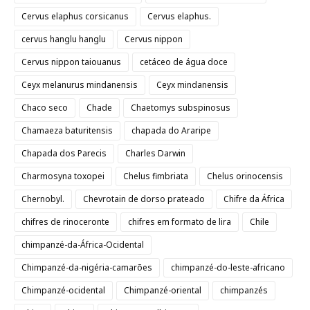
Cervus elaphus corsicanus
Cervus elaphus.
cervus hanglu hanglu
Cervus nippon
Cervus nippon taiouanus
cetáceo de água doce
Ceyx melanurus mindanensis
Ceyx mindanensis
Chaco seco
Chade
Chaetomys subspinosus
Chamaeza baturitensis
chapada do Araripe
Chapada dos Parecis
Charles Darwin
Charmosyna toxopei
Chelus fimbriata
Chelus orinocensis
Chernobyl.
Chevrotain de dorso prateado
Chifre da África
chifres de rinoceronte
chifres em formato de lira
Chile
chimpanzé-da-África-Ocidental
Chimpanzé-da-nigéria-camarões
chimpanzé-do-leste-africano
Chimpanzé-ocidental
Chimpanzé-oriental
chimpanzés