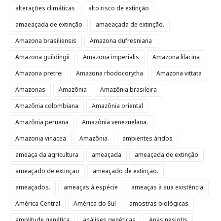
alterações climáticas
alto risco de extinção
amaeaçada de extinção
amaeaçada de extinção.
Amazona brasiliensis
Amazona dufresniana
Amazona guildingii
Amazona imperialis
Amazona lilacina
Amazona pretrei
Amazona rhodocorytha
Amazona vittata
Amazonas
Amazônia
Amazônia brasileira
Amazônia colombiana
Amazônia oriental
Amazônia peruana
Amazônia venezuelana.
Amazonia vinacea
Amazônia.
ambientes áridos
ameaça da agricultura
ameaçada
ameaçada de extinção
ameaçado de extinção
ameaçado de extinção.
ameaçados.
ameaças à espécie
ameaças à sua existência
América Central
América do Sul
amostras biológicas
amplitude genética
análises genéticas
Anas nesiotis