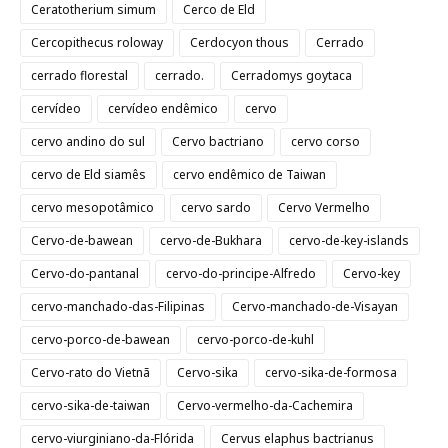
Ceratotherium simum
Cerco de Eld
Cercopithecus roloway
Cerdocyon thous
Cerrado
cerrado florestal
cerrado.
Cerradomys goytaca
cervídeo
cervídeo endêmico
cervo
cervo andino do sul
Cervo bactriano
cervo corso
cervo de Eld siamês
cervo endêmico de Taiwan
cervo mesopotâmico
cervo sardo
Cervo Vermelho
Cervo-de-bawean
cervo-de-Bukhara
cervo-de-key-islands
Cervo-do-pantanal
cervo-do-principe-Alfredo
Cervo-key
cervo-manchado-das-Filipinas
Cervo-manchado-de-Visayan
cervo-porco-de-bawean
cervo-porco-de-kuhl
Cervo-rato do Vietnã
Cervo-sika
cervo-sika-de-formosa
cervo-sika-de-taiwan
Cervo-vermelho-da-Cachemira
cervo-viurginiano-da-Flórida
Cervus elaphus bactrianus