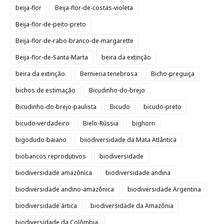
beija-flor
Beija-flor-de-costas-violeta
Beija-flor-de-peito-preto
Beija-flor-de-rabo-branco-de-margarette
Beija-flor-de-Santa-Marta
beira da extinção
beira da extinção.
Bernieria tenebrosa
Bicho-preguiça
bichos de estimação
Bicudinho-do-brejo
Bicudinho-do-brejo-paulista
Bicudo
bicudo-preto
bicudo-verdadeiro
Bielo-Rússia
bighorn
bigodudo-baiano
biiodiversidade da Mata Atlântica
biobancos reprodutivos
biodiversidade
biodiversidade amazônica
biodiversidade andina
biodiversidade andino-amazônica
biodiversidade Argentina
biodiversidade ártica
biodiversidade da Amazônia
biodiversidade da Colômbia.