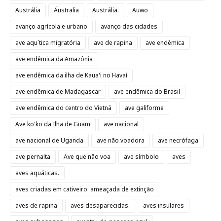
Austrália
Áustralia
Austrália.
Auwo
avanço agrícola e urbano
avanço das cidades
ave aqu´tica migratória
ave de rapina
ave endêmica
ave endêmica da Amazônia
ave endêmica da ilha de Kaua'i no Havaí
ave endêmica de Madagascar
ave endêmica do Brasil
ave endêmica do centro do Vietnã
ave galiforme
Ave ko'ko da Ilha de Guam
ave nacional
ave nacional de Uganda
ave não voadora
ave necrófaga
ave pernalta
Ave que não voa
ave símbolo
aves
aves aquáticas.
aves criadas em cativeiro. ameaçada de extinção
aves de rapina
aves desaparecidas.
aves insulares