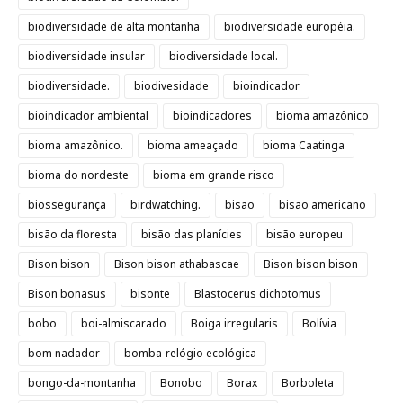
biodiversidade de alta montanha
biodiversidade européia.
biodiversidade insular
biodiversidade local.
biodiversidade.
biodivesidade
bioindicador
bioindicador ambiental
bioindicadores
bioma amazônico
bioma amazônico.
bioma ameaçado
bioma Caatinga
bioma do nordeste
bioma em grande risco
biossegurança
birdwatching.
bisão
bisão americano
bisão da floresta
bisão das planícies
bisão europeu
Bison bison
Bison bison athabascae
Bison bison bison
Bison bonasus
bisonte
Blastocerus dichotomus
bobo
boi-almiscarado
Boiga irregularis
Bolívia
bom nadador
bomba-relógio ecológica
bongo-da-montanha
Bonobo
Borax
Borboleta