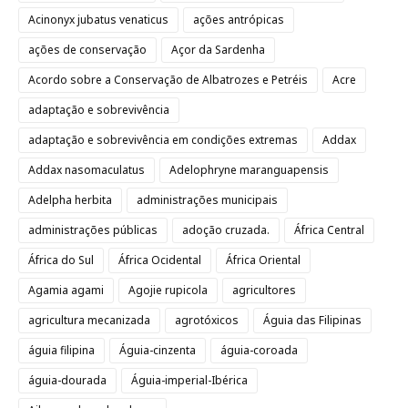
Acinonyx jubatus venaticus
ações antrópicas
ações de conservação
Açor da Sardenha
Acordo sobre a Conservação de Albatrozes e Petréis
Acre
adaptação e sobrevivência
adaptação e sobrevivência em condições extremas
Addax
Addax nasomaculatus
Adelophryne maranguapensis
Adelpha herbita
administrações municipais
administrações públicas
adoção cruzada.
África Central
África do Sul
África Ocidental
África Oriental
Agamia agami
Agojie rupicola
agricultores
agricultura mecanizada
agrotóxicos
Águia das Filipinas
águia filipina
Águia-cinzenta
águia-coroada
águia-dourada
Águia-imperial-Ibérica