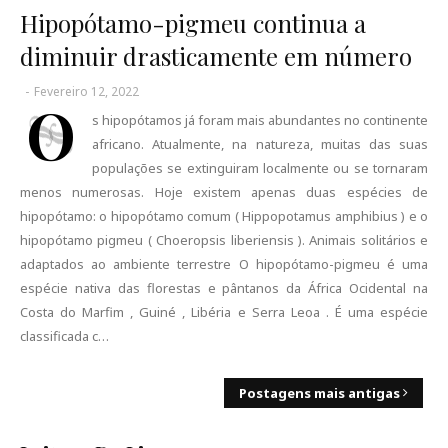
Hipopótamo-pigmeu continua a
diminuir drasticamente em número
-
Fevereiro 12, 2022
O
s hipopótamos já foram mais abundantes no continente
africano. Atualmente, na natureza, muitas das suas
populações se extinguiram localmente ou se tornaram
menos numerosas. Hoje existem apenas duas espécies de
hipopótamo: o hipopótamo comum ( Hippopotamus amphibius ) e o
hipopótamo pigmeu ( Choeropsis liberiensis ). Animais solitários e
adaptados ao ambiente terrestre O hipopótamo-pigmeu é uma
espécie nativa das florestas e pântanos da África Ocidental na
Costa do Marfim , Guiné , Libéria e Serra Leoa . É uma espécie
classificada c…
Postagens mais antigas