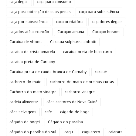
caça ilegal.
caça para consumo
caça para obtenção de suas penas
caça para subsistência
caça por subsistência
caça predatória
caçadores ilegais
caçados até a extinção
Cacajao amuna
Cacajao hosomi
Cacatua de Abbott
Cacatua sulphurea abbotti
cacatua-de-crista-amarela
cacatua-preta-de-bico-curto
cacatua-preta-de-Carnaby
Cacatua-preta-de-cauda-branca-de-Carnaby
cacaué
cachorro-do-mato
cachorro-do-mato-de orelhas-curtas
Cachorro-do-mato-vinagre
cachorro-vinagre
cadeia alimentar
cães cantores da Nova Guiné
cães selvagens
café
cágado-de-hoge
cágado-de-hogei
Cágado-do-paraíba
cágado-do-paraíba-do-sul
cagu.
caguarero
caiarara