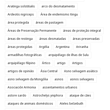
Aratinga solstitialis
arco do desmatamento
Ardeotis nigriceps
Área de endemismo Xingu
área protegida
áreas de pastagem
Áreas de Preservação Permanente
áreas de proteção integral
áreas de restinga
áreas desmatadas
áreas preservadas
áreas protegidas
Argélia
Argentina
Ariranha
armadilhas fotográficas
arquipélago de ilhas de Sulu
arquipélago filipino
Ártico
artigo
Artigos
artigos de opinião
Ásia Central
Asno selvagem asiático
asno selvagem da Mongólia
asnos
asnos selvagens
Asociación Armonia
assentamentos urbanos
astore sardo
Astrochelys yniphora
ataque de cães
ataques de animais domésticos
Ateles belzebuth