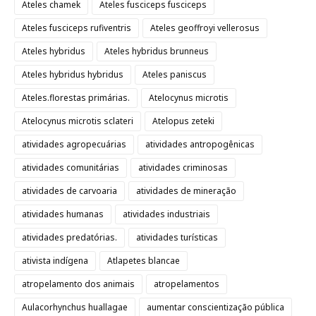
Ateles chamek
Ateles fusciceps fusciceps
Ateles fusciceps rufiventris
Ateles geoffroyi vellerosus
Ateles hybridus
Ateles hybridus brunneus
Ateles hybridus hybridus
Ateles paniscus
Ateles.florestas primárias.
Atelocynus microtis
Atelocynus microtis sclateri
Atelopus zeteki
atividades agropecuárias
atividades antropogênicas
atividades comunitárias
atividades criminosas
atividades de carvoaria
atividades de mineração
atividades humanas
atividades industriais
atividades predatórias.
atividades turísticas
ativista indígena
Atlapetes blancae
atropelamento dos animais
atropelamentos
Aulacorhynchus huallagae
aumentar conscientização pública