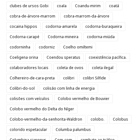
clubes de ursos Gobi
coala
Coandu-mirim
coatá
cobra-de-árvore-marrom
cobra-marrom-da-árvore
cocaina hippos
codorna-amarela
codorna-buraqueira
Codorna-carapé
Codorna-mineira
codorna-miúda
codorninha
codorniz
Coelho omiltemi
Coeligena orina
Coendou speratus
coexistência pacífica.
colaboradores locais
coleta de ovos
coleta ilegal
Colhereiro-de-cara-preta
colibri
colibri Silfide
Colibri-do-sol
colisão com linha de energia
colisões com veículos
Colobo vermelho de Bouvier
Colobo vermelho do Delta do Níger
Colobo-vermelho-da-senhorita-Waldron
colobo.
Colobus
colorido espetacular
Columba palumbus
Columbina cianopys
Com-com
combate ao tráfico