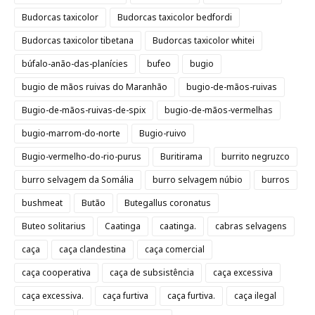
Budorcas taxicolor
Budorcas taxicolor bedfordi
Budorcas taxicolor tibetana
Budorcas taxicolor whitei
búfalo-anão-das-planícies
bufeo
bugio
bugio de mãos ruivas do Maranhão
bugio-de-mãos-ruivas
Bugio-de-mãos-ruivas-de-spix
bugio-de-mãos-vermelhas
bugio-marrom-do-norte
Bugio-ruivo
Bugio-vermelho-do-rio-purus
Buritirama
burrito negruzco
burro selvagem da Somália
burro selvagem núbio
burros
bushmeat
Butão
Butegallus coronatus
Buteo solitarius
Caatinga
caatinga.
cabras selvagens
caça
caça clandestina
caça comercial
caça cooperativa
caça de subsistência
caça excessiva
caça excessiva.
caça furtiva
caça furtiva.
caça ilegal