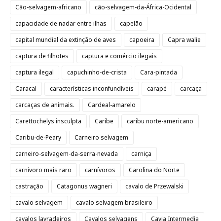
Cão-selvagem-africano
cão-selvagem-da-África-Ocidental
capacidade de nadar entre ilhas
capelão
capital mundial da extinção de aves
capoeira
Capra walie
captura de filhotes
captura e comércio ilegais
captura ilegal
capuchinho-de-crista
Cara-pintada
Caracal
características inconfundíveis
carapé
carcaça
carcaças de animais.
Cardeal-amarelo
Carettochelys insculpta
Caribe
caribu norte-americano
Caribu-de-Peary
Carneiro selvagem
carneiro-selvagem-da-serra-nevada
carniça
carnívoro mais raro
carnívoros
Carolina do Norte
castração
Catagonus wagneri
cavalo de Przewalski
cavalo selvagem
cavalo selvagem brasileiro
cavalos lavradeiros
Cavalos selvagens
Cavia Intermedia