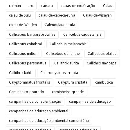
caimàn llanero
cairara
caixas de nidificação
Calau
calau de Sulu
calau-de-cabeça-ruiva
Calau-de-Visayan
calau-de-Walden
Calendulauda rufa
Callicebus barbarabrownae
Callicebus caquetensis
Callicebus coimbrai
Callicebus melanochir
Callicebus miltoni
Callicebus oenanthe
Callicebus olallae
Callicebus personatus
Callithrix aurita
Callithrix flaviceps
Callithrix kuhlii
Caluromysiops irrupta
Calyptommatus frontalis
Calyptura cristata
cambucica
Caminheiro-dourado
caminheiro-grande
campanhas de conscientização
campanhas de educação
campanhas de educação ambiental
campanhas de educação ambiental comunitária