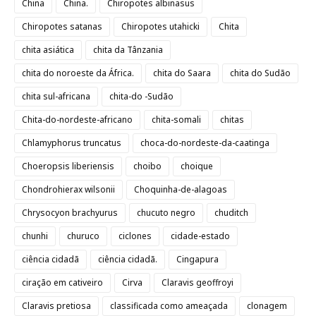
China
China.
Chiropotes albinasus
Chiropotes satanas
Chiropotes utahicki
Chita
chita asiática
chita da Tânzania
chita do noroeste da África.
chita do Saara
chita do Sudão
chita sul-africana
chita-do -Sudão
Chita-do-nordeste-africano
chita-somali
chitas
Chlamyphorus truncatus
choca-do-nordeste-da-caatinga
Choeropsis liberiensis
choibo
choique
Chondrohierax wilsonii
Choquinha-de-alagoas
Chrysocyon brachyurus
chucuto negro
chuditch
chunhi
churuco
ciclones
cidade-estado
ciência cidadã
ciência cidadã.
Cingapura
ciração em cativeiro
Cirva
Claravis geoffroyi
Claravis pretiosa
classificada como ameaçada
clonagem