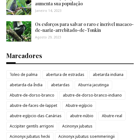
aumenta sua população
Janeiro 14, 2023
Os esforços para salvar o raro e incrível macaco-
de-nariz-arrebitado-de-Tonkin
Agosto 29, 2023
Marcadores
´loleo de palma
abertura de estradas
abetarda indiana
abetarda-da-Índia
abetardas
Aburria jacutinga
Abutre-de-dorso-branco
abutre-de-dorso-branco-indiano
abutre-de-faces-de-lappet
Abutre-egípcio
abutre-egípcio-das-Canárias
abutre-núbio
Abutre-real
Accipiter gentils arrigoni
Acinonyx jubatus
Acinonyx jubatus hecki
Acinonyx jubatus soemmeringii