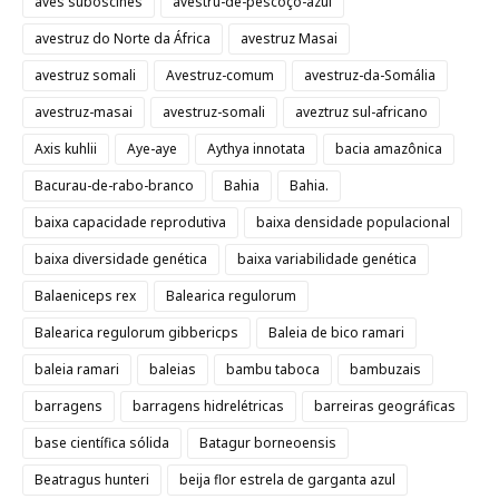
aves suboscines
avestru-de-pescoço-azul
avestruz do Norte da África
avestruz Masai
avestruz somali
Avestruz-comum
avestruz-da-Somália
avestruz-masai
avestruz-somali
aveztruz sul-africano
Axis kuhlii
Aye-aye
Aythya innotata
bacia amazônica
Bacurau-de-rabo-branco
Bahia
Bahia.
baixa capacidade reprodutiva
baixa densidade populacional
baixa diversidade genética
baixa variabilidade genética
Balaeniceps rex
Balearica regulorum
Balearica regulorum gibbericps
Baleia de bico ramari
baleia ramari
baleias
bambu taboca
bambuzais
barragens
barragens hidrelétricas
barreiras geográficas
base científica sólida
Batagur borneoensis
Beatragus hunteri
beija flor estrela de garganta azul