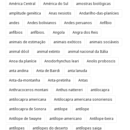
América Central
América do Sul
amostras biológicas
amplitude genética
Anas nesiotis
Andarilho-das-planícies
andes
Andes bolivianos
Andes peruanos
Anfíbio
anfíbios
anfíbios.
Angola
Angra dos Reis
animais de estimação
animais exóticos
animais sociáveis
animal dócil
animal extinto
animal nacional da Itália
Anoa da planície
Anodorhynchus leari
Anolis proboscis
anta andina
Anta de Bairdi
anta lanuda
Anta-da-montanha
Anta-pretinha
Antas
Anthracoceros montani
Anthus nattereri
antilocapra
antilocapra americana
Antilocapra americana sonoriensis
antilocapra de Sonora
antilope
antílope
Antílope de Swayne
antílope-americano
Antílope-beira
antílopes
antílopes do deserto
antílopes saiga