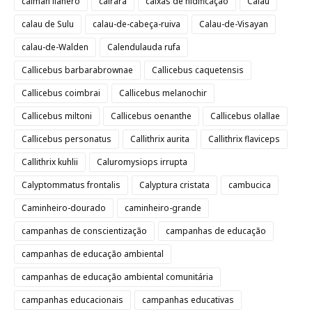
caimàn llanero
cairara
caixas de nidificação
Calau
calau de Sulu
calau-de-cabeça-ruiva
Calau-de-Visayan
calau-de-Walden
Calendulauda rufa
Callicebus barbarabrownae
Callicebus caquetensis
Callicebus coimbrai
Callicebus melanochir
Callicebus miltoni
Callicebus oenanthe
Callicebus olallae
Callicebus personatus
Callithrix aurita
Callithrix flaviceps
Callithrix kuhlii
Caluromysiops irrupta
Calyptommatus frontalis
Calyptura cristata
cambucica
Caminheiro-dourado
caminheiro-grande
campanhas de conscientização
campanhas de educação
campanhas de educação ambiental
campanhas de educação ambiental comunitária
campanhas educacionais
campanhas educativas