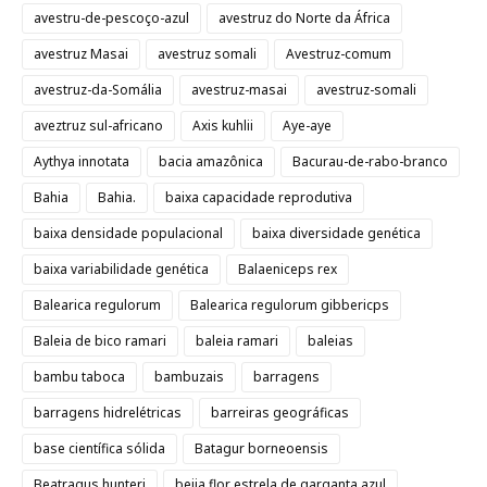
avestru-de-pescoço-azul
avestruz do Norte da África
avestruz Masai
avestruz somali
Avestruz-comum
avestruz-da-Somália
avestruz-masai
avestruz-somali
aveztruz sul-africano
Axis kuhlii
Aye-aye
Aythya innotata
bacia amazônica
Bacurau-de-rabo-branco
Bahia
Bahia.
baixa capacidade reprodutiva
baixa densidade populacional
baixa diversidade genética
baixa variabilidade genética
Balaeniceps rex
Balearica regulorum
Balearica regulorum gibbericps
Baleia de bico ramari
baleia ramari
baleias
bambu taboca
bambuzais
barragens
barragens hidrelétricas
barreiras geográficas
base científica sólida
Batagur borneoensis
Beatragus hunteri
beija flor estrela de garganta azul