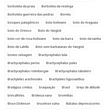
borboleta-da-praia
Borboleta-da-restinga
Borboleta-guerreira-das-pedras
Bornéu
bosques patagônicos
boto boliviano
boto do Araguaia
boto do Orinoco
Boto do Yangtzé
boto-cor-de-rosa boliviano
boto-da-barra
boto-da-tainha
Boto-de-Lahille
Boto-sem-barbatanas-do-Yangtzé
bovino selvagem
Brachycephalus lulai
Brachycephalus pernix
Brachycephalus pulex
Brachycephalus rotenbergae
Brachycephalus tabuleiro
Brachyteles arachnoides
Brachyteles hypoxanthus
Bradypus crinitus
braquiação
Brasil
brejo de altitude
brincalhões.
Brokesia nana
bromélias
Bruce Dickinson
brucelose suína
Bubalus depressicornis