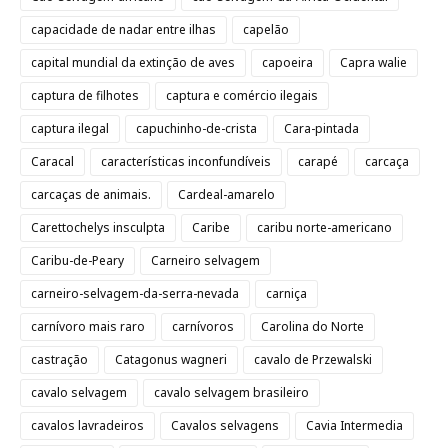
capacidade de nadar entre ilhas
capelão
capital mundial da extinção de aves
capoeira
Capra walie
captura de filhotes
captura e comércio ilegais
captura ilegal
capuchinho-de-crista
Cara-pintada
Caracal
características inconfundíveis
carapé
carcaça
carcaças de animais.
Cardeal-amarelo
Carettochelys insculpta
Caribe
caribu norte-americano
Caribu-de-Peary
Carneiro selvagem
carneiro-selvagem-da-serra-nevada
carniça
carnívoro mais raro
carnívoros
Carolina do Norte
castração
Catagonus wagneri
cavalo de Przewalski
cavalo selvagem
cavalo selvagem brasileiro
cavalos lavradeiros
Cavalos selvagens
Cavia Intermedia