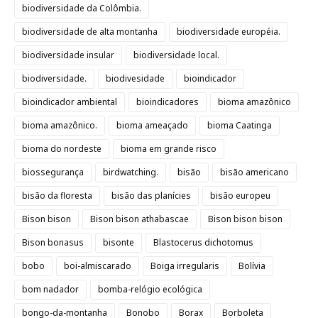
biodiversidade da Colômbia.
biodiversidade de alta montanha
biodiversidade européia.
biodiversidade insular
biodiversidade local.
biodiversidade.
biodivesidade
bioindicador
bioindicador ambiental
bioindicadores
bioma amazônico
bioma amazônico.
bioma ameaçado
bioma Caatinga
bioma do nordeste
bioma em grande risco
biossegurança
birdwatching.
bisão
bisão americano
bisão da floresta
bisão das planícies
bisão europeu
Bison bison
Bison bison athabascae
Bison bison bison
Bison bonasus
bisonte
Blastocerus dichotomus
bobo
boi-almiscarado
Boiga irregularis
Bolívia
bom nadador
bomba-relógio ecológica
bongo-da-montanha
Bonobo
Borax
Borboleta