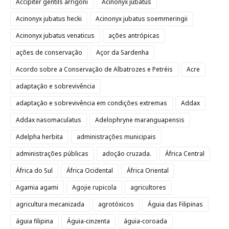
Accipiter gentils arrigoni
Acinonyx jubatus
Acinonyx jubatus hecki
Acinonyx jubatus soemmeringii
Acinonyx jubatus venaticus
ações antrópicas
ações de conservação
Açor da Sardenha
Acordo sobre a Conservação de Albatrozes e Petréis
Acre
adaptação e sobrevivência
adaptação e sobrevivência em condições extremas
Addax
Addax nasomaculatus
Adelophryne maranguapensis
Adelpha herbita
administrações municipais
administrações públicas
adoção cruzada.
África Central
África do Sul
África Ocidental
África Oriental
Agamia agami
Agojie rupicola
agricultores
agricultura mecanizada
agrotóxicos
Águia das Filipinas
águia filipina
Águia-cinzenta
águia-coroada