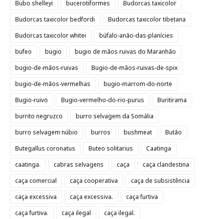
Bubo shelleyi
bucerotiformes
Budorcas taxicolor
Budorcas taxicolor bedfordi
Budorcas taxicolor tibetana
Budorcas taxicolor whitei
búfalo-anão-das-planícies
bufeo
bugio
bugio de mãos ruivas do Maranhão
bugio-de-mãos-ruivas
Bugio-de-mãos-ruivas-de-spix
bugio-de-mãos-vermelhas
bugio-marrom-do-norte
Bugio-ruivo
Bugio-vermelho-do-rio-purus
Buritirama
burrito negruzco
burro selvagem da Somália
burro selvagem núbio
burros
bushmeat
Butão
Butegallus coronatus
Buteo solitarius
Caatinga
caatinga.
cabras selvagens
caça
caça clandestina
caça comercial
caça cooperativa
caça de subsistência
caça excessiva
caça excessiva.
caça furtiva
caça furtiva.
caça ilegal
caça ilegal.