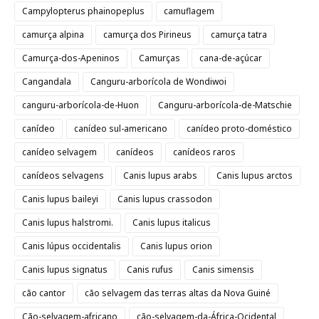
Campylopterus phainopeplus
camuflagem
camurça alpina
camurça dos Pirineus
camurça tatra
Camurça-dos-Apeninos
Camurças
cana-de-açúcar
Cangandala
Canguru-arborícola de Wondiwoi
canguru-arborícola-de-Huon
Canguru-arborícola-de-Matschie
canídeo
canídeo sul-americano
canídeo proto-doméstico
canídeo selvagem
canídeos
canídeos raros
canídeos selvagens
Canis lupus arabs
Canis lupus arctos
Canis lupus baileyi
Canis lupus crassodon
Canis lupus halstromi.
Canis lupus italicus
Canis lúpus occidentalis
Canis lupus orion
Canis lupus signatus
Canis rufus
Canis simensis
cão cantor
cão selvagem das terras altas da Nova Guiné
Cão-selvagem-africano
cão-selvagem-da-África-Ocidental