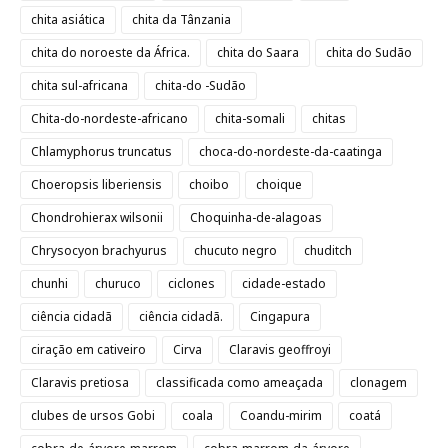
chita asiática
chita da Tânzania
chita do noroeste da África.
chita do Saara
chita do Sudão
chita sul-africana
chita-do -Sudão
Chita-do-nordeste-africano
chita-somali
chitas
Chlamyphorus truncatus
choca-do-nordeste-da-caatinga
Choeropsis liberiensis
choibo
choique
Chondrohierax wilsonii
Choquinha-de-alagoas
Chrysocyon brachyurus
chucuto negro
chuditch
chunhi
churuco
ciclones
cidade-estado
ciência cidadã
ciência cidadã.
Cingapura
ciração em cativeiro
Cirva
Claravis geoffroyi
Claravis pretiosa
classificada como ameaçada
clonagem
clubes de ursos Gobi
coala
Coandu-mirim
coatá