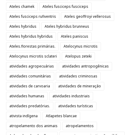
Ateles chamek
Ateles fusciceps fusciceps
Ateles fusciceps rufiventris
Ateles geoffroyi vellerosus
Ateles hybridus
Ateles hybridus brunneus
Ateles hybridus hybridus
Ateles paniscus
Ateles.florestas primárias.
Atelocynus microtis
Atelocynus microtis sclateri
Atelopus zeteki
atividades agropecuárias
atividades antropogênicas
atividades comunitárias
atividades criminosas
atividades de carvoaria
atividades de mineração
atividades humanas
atividades industriais
atividades predatórias.
atividades turísticas
ativista indígena
Atlapetes blancae
atropelamento dos animais
atropelamentos