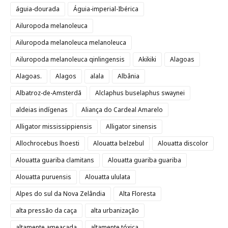
águia-dourada
Águia-imperial-Ibérica
Ailuropoda melanoleuca
Ailuropoda melanoleuca melanoleuca
Ailuropoda melanoleuca qinlingensis
Akikiki
Alagoas
Alagoas.
Alagos
alala
Albânia
Albatroz-de-Amsterdã
Alclaphus buselaphus swaynei
aldeias indígenas
Aliança do Cardeal Amarelo
Alligator mississippiensis
Alligator sinensis
Allochrocebus lhoesti
Alouatta belzebul
Alouatta discolor
Alouatta guariba clamitans
Alouatta guariba guariba
Alouatta puruensis
Alouatta ululata
Alpes do sul da Nova Zelândia
Alta Floresta
alta pressão da caça
alta urbanização
altamente ameaçada
altamente tóxica