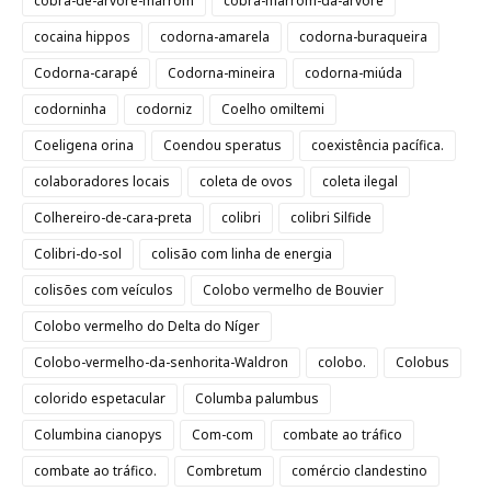
cobra-de-árvore-marrom
cobra-marrom-da-árvore
cocaina hippos
codorna-amarela
codorna-buraqueira
Codorna-carapé
Codorna-mineira
codorna-miúda
codorninha
codorniz
Coelho omiltemi
Coeligena orina
Coendou speratus
coexistência pacífica.
colaboradores locais
coleta de ovos
coleta ilegal
Colhereiro-de-cara-preta
colibri
colibri Silfide
Colibri-do-sol
colisão com linha de energia
colisões com veículos
Colobo vermelho de Bouvier
Colobo vermelho do Delta do Níger
Colobo-vermelho-da-senhorita-Waldron
colobo.
Colobus
colorido espetacular
Columba palumbus
Columbina cianopys
Com-com
combate ao tráfico
combate ao tráfico.
Combretum
comércio clandestino