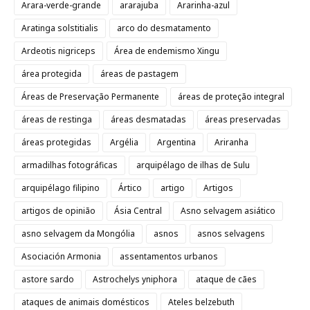
Arara-verde-grande
ararajuba
Ararinha-azul
Aratinga solstitialis
arco do desmatamento
Ardeotis nigriceps
Área de endemismo Xingu
área protegida
áreas de pastagem
Áreas de Preservação Permanente
áreas de proteção integral
áreas de restinga
áreas desmatadas
áreas preservadas
áreas protegidas
Argélia
Argentina
Ariranha
armadilhas fotográficas
arquipélago de ilhas de Sulu
arquipélago filipino
Ártico
artigo
Artigos
artigos de opinião
Ásia Central
Asno selvagem asiático
asno selvagem da Mongólia
asnos
asnos selvagens
Asociación Armonia
assentamentos urbanos
astore sardo
Astrochelys yniphora
ataque de cães
ataques de animais domésticos
Ateles belzebuth