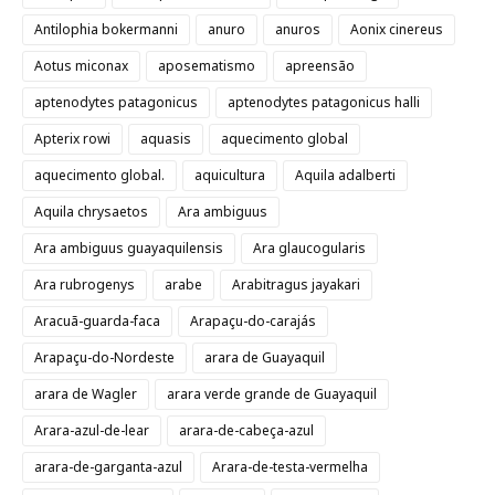
Antilophia bokermanni
anuro
anuros
Aonix cinereus
Aotus miconax
aposematismo
apreensão
aptenodytes patagonicus
aptenodytes patagonicus halli
Apterix rowi
aquasis
aquecimento global
aquecimento global.
aquicultura
Aquila adalberti
Aquila chrysaetos
Ara ambiguus
Ara ambiguus guayaquilensis
Ara glaucogularis
Ara rubrogenys
arabe
Arabitragus jayakari
Aracuã-guarda-faca
Arapaçu-do-carajás
Arapaçu-do-Nordeste
arara de Guayaquil
arara de Wagler
arara verde grande de Guayaquil
Arara-azul-de-lear
arara-de-cabeça-azul
arara-de-garganta-azul
Arara-de-testa-vermelha