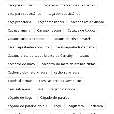
caça para consumo
caça para obtenção de suas penas
caça para subsistência
caça por subsistência
caça predatória
caçadores ilegais
caçados até a extinção
Cacajao amuna
Cacajao hosomi
Cacatua de Abbott
Cacatua sulphurea abbotti
cacatua-de-crista-amarela
cacatua-preta-de-bico-curto
cacatua-preta-de-Carnaby
Cacatua-preta-de-cauda-branca-de-Carnaby
cacaué
cachorro-do-mato
cachorro-do-mato-de orelhas-curtas
Cachorro-do-mato-vinagre
cachorro-vinagre
cadeia alimentar
cães cantores da Nova Guiné
cães selvagens
café
cágado-de-hoge
cágado-de-hogei
Cágado-do-paraíba
cágado-do-paraíba-do-sul
cagu.
caguarero
caiarara