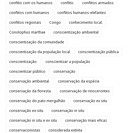
conflito com os humanos
conflito.
conflitos armados
conflitos com humanos
conflitos humanos-elefantes
conflitos regionais
Congo
conhecimento local.
Conolophus marthae
conscientização ambiental
conscientização da comunidade
conscientização da população local
conscientização pública
conscientização.
conscientizar a população
conscientizar público
conservação
conservação ambiental.
conservação da espécie
conservação da floresta.
conservação de rinocerontes
conservação do pato mergulhão
conservação ex situ
conservação ex-situ
conservação in situ
conservação in situ e ex situ
conservação mais eficaz
conservacionistas
considerada extinta