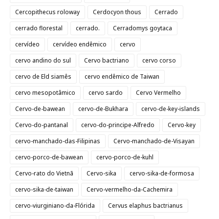
Cercopithecus roloway
Cerdocyon thous
Cerrado
cerrado florestal
cerrado.
Cerradomys goytaca
cervídeo
cervídeo endêmico
cervo
cervo andino do sul
Cervo bactriano
cervo corso
cervo de Eld siamês
cervo endêmico de Taiwan
cervo mesopotâmico
cervo sardo
Cervo Vermelho
Cervo-de-bawean
cervo-de-Bukhara
cervo-de-key-islands
Cervo-do-pantanal
cervo-do-principe-Alfredo
Cervo-key
cervo-manchado-das-Filipinas
Cervo-manchado-de-Visayan
cervo-porco-de-bawean
cervo-porco-de-kuhl
Cervo-rato do Vietnã
Cervo-sika
cervo-sika-de-formosa
cervo-sika-de-taiwan
Cervo-vermelho-da-Cachemira
cervo-viurginiano-da-Flórida
Cervus elaphus bactrianus