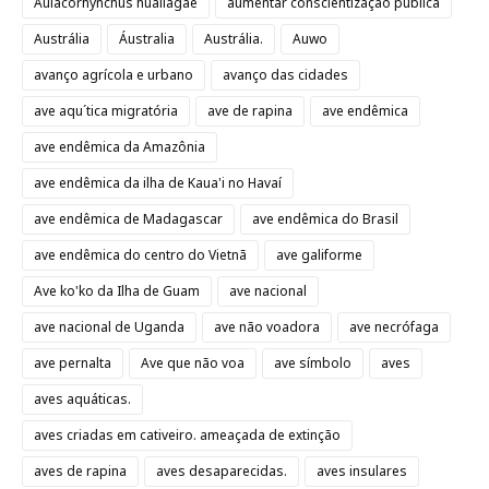
Aulacorhynchus huallagae
aumentar conscientização pública
Austrália
Áustralia
Austrália.
Auwo
avanço agrícola e urbano
avanço das cidades
ave aqu´tica migratória
ave de rapina
ave endêmica
ave endêmica da Amazônia
ave endêmica da ilha de Kaua'i no Havaí
ave endêmica de Madagascar
ave endêmica do Brasil
ave endêmica do centro do Vietnã
ave galiforme
Ave ko'ko da Ilha de Guam
ave nacional
ave nacional de Uganda
ave não voadora
ave necrófaga
ave pernalta
Ave que não voa
ave símbolo
aves
aves aquáticas.
aves criadas em cativeiro. ameaçada de extinção
aves de rapina
aves desaparecidas.
aves insulares