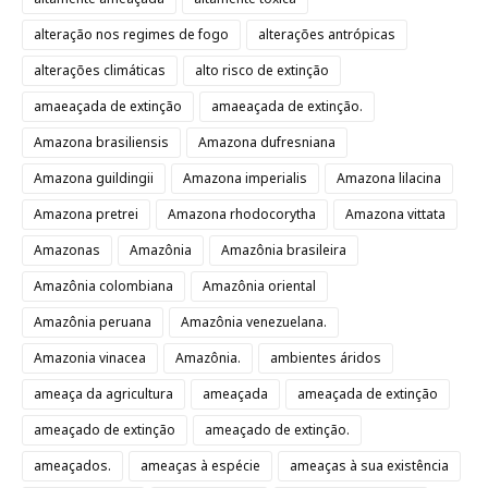
alteração nos regimes de fogo
alterações antrópicas
alterações climáticas
alto risco de extinção
amaeaçada de extinção
amaeaçada de extinção.
Amazona brasiliensis
Amazona dufresniana
Amazona guildingii
Amazona imperialis
Amazona lilacina
Amazona pretrei
Amazona rhodocorytha
Amazona vittata
Amazonas
Amazônia
Amazônia brasileira
Amazônia colombiana
Amazônia oriental
Amazônia peruana
Amazônia venezuelana.
Amazonia vinacea
Amazônia.
ambientes áridos
ameaça da agricultura
ameaçada
ameaçada de extinção
ameaçado de extinção
ameaçado de extinção.
ameaçados.
ameaças à espécie
ameaças à sua existência