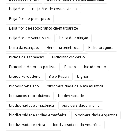
beija-flor
Beija-flor-de-costas-violeta
Beija-flor-de-peito-preto
Beija-flor-de-rabo-branco-de-margarette
Beija-flor-de-Santa-Marta
beira da extinção
beira da extinção.
Bernieria tenebrosa
Bicho-preguiça
bichos de estimação
Bicudinho-do-brejo
Bicudinho-do-brejo-paulista
Bicudo
bicudo-preto
bicudo-verdadeiro
Bielo-Rússia
bighorn
bigodudo-baiano
biiodiversidade da Mata Atlântica
biobancos reprodutivos
biodiversidade
biodiversidade amazônica
biodiversidade andina
biodiversidade andino-amazônica
biodiversidade Argentina
biodiversidade ártica
biodiversidade da Amazônia