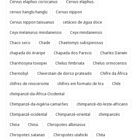
Cervus elaphus corsicanus
Cervus elaphus.
cervus hanglu hanglu
Cervus nippon
Cervus nippon taiouanus
cetáceo de água doce
Ceyx melanurus mindanensis
Ceyx mindanensis
Chaco seco
Chade
Chaetomys subspinosus
chapada do Araripe
Chapada dos Parecis
Charles Darwin
Charmosyna toxopei
Chelus fimbriata
Chelus orinocensis
Chernobyl.
Chevrotain de dorso prateado
Chifre da África
chifres de rinoceronte
chifres em formato de lira
Chile
chimpanzé-da-África-Ocidental
Chimpanzé-da-nigéria-camarões
chimpanzé-do-leste-africano
Chimpanzé-ocidental
Chimpanzé-oriental
chimpanzés
China
China.
Chiropotes albinasus
Chiropotes satanas
Chiropotes utahicki
Chita