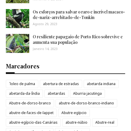
Os esforços para salvar o raro e incrível macaco-
de-nariz-arrebitado-de-Tonkin
Agosto 29, 2023
O resiliente papagaio de Porto Rico sobrevive e
aumenta sua população
Janeiro 14, 2023
Marcadores
´loleo de palma
abertura de estradas
abetarda indiana
abetarda-da-Índia
abetardas
Aburria jacutinga
Abutre-de-dorso-branco
abutre-de-dorso-branco-indiano
abutre-de-faces-de-lappet
Abutre-egípcio
abutre-egípcio-das-Canárias
abutre-núbio
Abutre-real